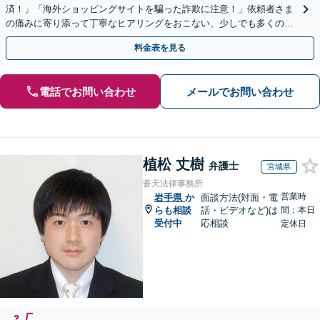
済！」「海外ショッピングサイトを騙った詐欺に注意！」依頼者さま
の痛みに寄り添って丁寧なヒアリングをおこない、少しでも多くの返
金が得られるよう尽力します！
料金表を見る
電話でお問い合わせ
メールでお問い合わせ
植松 丈樹
弁護士
宮城県
蒼天法律事務所
営業時
岩手県
か
面談方法(対面・電
らも相談
話・ビデオなど)は
間：本日
受付中
応相談
定休日