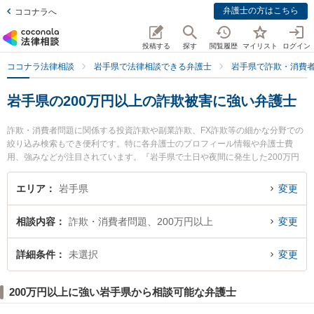
弁護士の方はこちら
ココナラへ
投稿する
探す
閲覧履歴
マイリスト
ログイン
ココナラ法律相談
岩手県で法律相談できる弁護士
岩手県で詐欺・消費
岩手県の200万円以上の詐欺被害に強い弁護士
詐欺・消費者問題に関係する投資詐欺や副業詐欺、FX詐欺等の細かな分野での
絞り込み検索もでき便利です。特に各弁護士のプロフィール情報や弁護士費
用、強みなどが注目されています。『岩手県で土日や夜間に発生した200万円
以上の詐欺被害のトラブルを今すぐに弁護士に相談したい』『200万円以上の
詐欺被害のトラブル解決の実績豊富な近くの弁護士を検索したい』『初回相談
エリア
岩手県
変更
無料で200万円以上の詐欺被害を法律相談できる岩手県内の弁護士に相談予約
したい』などでお困りの相談者さんにおすすめです。
相談内容
詐欺・消費者問題、200万円以上
変更
詳細条件
未選択
変更
200万円以上に強い岩手県から相談可能な弁護士