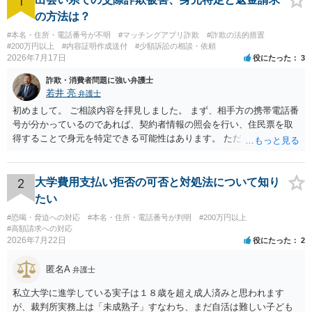
1
の方法は？
#本名・住所・電話番号が不明
#マッチングアプリ詐欺
#詐欺の法的措置
#200万円以上
#内容証明作成送付
#少額訴訟の相談・依頼
2026年7月17日
役にたった
3
詐欺・消費者問題に強い弁護士
若井 亮
弁護士
初めまして。 ご相談内容を拝見しました。 まず、相手方の携帯電話番
号が分かっているのであれば、契約者情報の照会を行い、住民票を取
得することで身元を特定できる可能性はあります。 ただ、他人名義の
携帯電話であるなどした場合には特定に結びつけることは難しいとこ
ろです。 LINEについても、詐欺の事案であれば照会できる可能性はあ
りますが、携帯電話の番号を経由する方法より難しくなります。 身元
2
大学費用支払い拒否の可否と対処法について知り
を特定した後は、返金の理屈があるかどうかを確認していきます。 基
たい
本的に贈与に該当する場合には返金請求ができません。 詐欺を含め、
#恐喝・脅迫への対応
#本名・住所・電話番号が判明
#200万円以上
当方に返金の理屈があるかどうかを確認していきます。 さらに、渡し
#高額請求への対応
た金額について、裏付けがあるかどうかも精査します。 上記を経て、
2026年7月22日
役にたった
2
身元の特定、返金の理屈があると判断できるのであれば、まずは交渉
からスタートすることになるでしょう。 ご理解のとおり、詐欺である
匿名A
弁護士
ことの立証は簡単ではありません。 刑事事件化が出来るのであれば、
返金交渉で有利になる可能性がありますが、民事上の詐欺の立証以上
私立大学に進学している実子は１８歳を超え成人済みと思われます
に難しいところがあります。 こちらについては、一度、最寄りの警察
が、裁判所実務上は「未成熟子」すなわち、まだ自活は難しい子ども