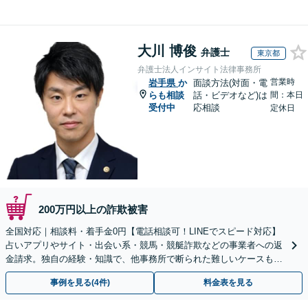
大川 博俊
弁護士
東京都
弁護士法人インサイト法律事務所
営業時
岩手県
か
面談方法(対面・電
らも相談
話・ビデオなど)は
間：本日
受付中
応相談
定休日
200万円以上の詐欺被害
全国対応｜相談料・着手金0円【電話相談可！LINEでスピード対応】
占いアプリやサイト・出会い系・競馬・競艇詐欺などの事業者への返
金請求。独自の経験・知識で、他事務所で断られた難しいケースも解
決に導いた実績あり。まずはお気軽にご相談ください
事例を見る(4件)
料金表を見る