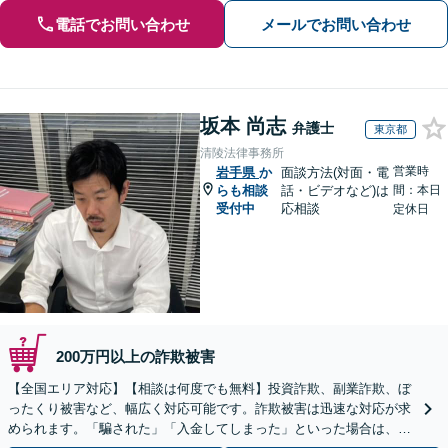
電話でお問い合わせ
メールでお問い合わせ
坂本 尚志
弁護士
東京都
清陵法律事務所
営業時
岩手県
か
面談方法(対面・電
らも相談
話・ビデオなど)は
間：本日
受付中
応相談
定休日
200万円以上の詐欺被害
【全国エリア対応】【相談は何度でも無料】投資詐欺、副業詐欺、ぼ
ったくり被害など、幅広く対応可能です。詐欺被害は迅速な対応が求
められます。「騙された」「入金してしまった」といった場合は、お