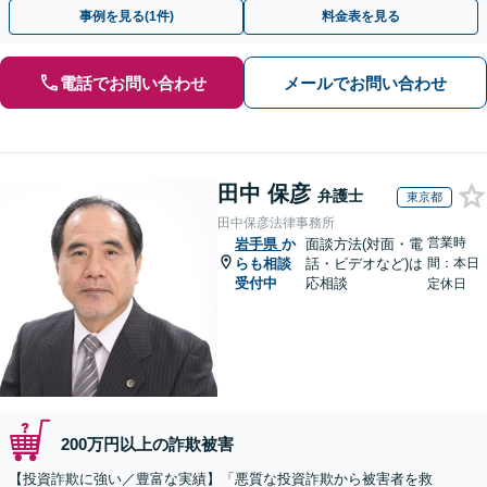
早めにご相談ください。【電話・メール・WEB相談可】
事例を見る(1件)
料金表を見る
電話でお問い合わせ
メールでお問い合わせ
田中 保彦
弁護士
東京都
田中保彦法律事務所
営業時
岩手県
か
面談方法(対面・電
らも相談
話・ビデオなど)は
間：本日
受付中
応相談
定休日
200万円以上の詐欺被害
【投資詐欺に強い／豊富な実績】「悪質な投資詐欺から被害者を救