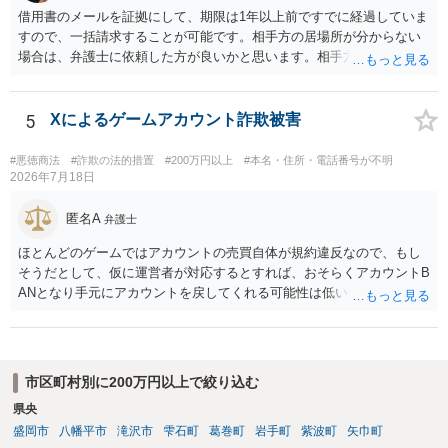
借用書のメールを証拠にして、期限は1年以上前ですでに経過していま
すので、一括請求することが可能です。相手方の居場所が分からない
場合は、弁護士に依頼した方が良いかと思います。相手方の居場所が
分かるのであれば、個人でもできるかと思います。ご参考にしてくだ
さい。
5
Xによるゲームアカウント詐欺被害
#悪徳商法
#詐欺の法的措置
#200万円以上
#本名・住所・電話番号が不明
2026年7月18日
匿名A
弁護士
ほとんどのゲームではアカウントの売買自体が規約違反なので、もし
そうだとして、仮に運営者が対応するとすれば、おそらくアカウントB
ANとなり手元にアカウントを戻してくれる可能性は低いかもしれませ
ん。さらにいえば、最悪の場合、貴殿も運営者から出禁処分（登録拒
絶）を食らう可能性があります。RMTが許されているゲーム（海外の
運営会社にはそのようなスタンスの事業者もいます）であれば結論は
変わるかもしれませんが…
市区町村別に200万円以上で絞り込む
県央
盛岡市
八幡平市
滝沢市
雫石町
葛巻町
岩手町
紫波町
矢巾町