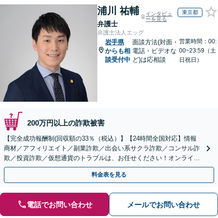
浦川 祐輔
東京都
インタビュ
ーを見る
弁護士
弁護士法人エッグ
営業時間：00:
岩手県
面談方法(対面・
からも相
電話・ビデオな
00~23:59（土
談受付中
ど)は応相談
日祝日）
200万円以上の詐欺被害
【完全成功報酬制(回収額の33％（税込）】【24時間全国対応】情報
商材／アフィリエイト／副業詐欺／出会い系サクラ詐欺／コンサル詐
欺／投資詐欺／仮想通貨のトラブルは、お任せください！オンライン
のみで解決も可能！
料金表を見る
電話でお問い合わせ
メールでお問い合わせ