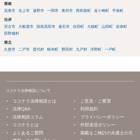
県南
花巻市
北上市
遠野市
一関市
奥州市
西和賀町
金ケ崎町
平泉町
沿岸
宮古市
大船渡市
陸前高田市
釜石市
住田町
大槌町
山田町
岩泉町
田野畑村
県北
久慈市
二戸市
普代村
軽米町
野田村
九戸村
洋野町
一戸町
ココナラ法律相談について
ココナラ法律相談とは
ご意見・ご要望
法律Q&A
利用規約
法律相談コラム
プライバシーポリシー
ココナラとは
外部送信ポリシー
よくあるご質問
掲載をご検討の弁護士の方
へ