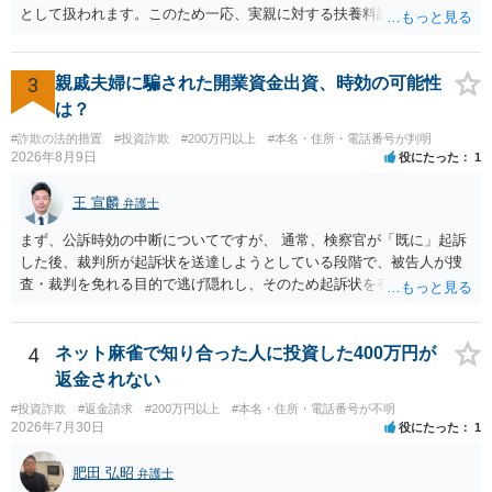
署に被害相談をするようにしてください。 具体的な見通しに関して
として扱われます。このため一応、実親に対する扶養料請求として法
は、証拠を拝見する必要があるため、直接弁護士にご相談された方が
律的には成り立つ可能性があります。 ただし、実子と同居する元配偶
良いかと思います。
者宛に養育費を支払っており、当該養育費は実子の進学費用の趣旨も
一部含まれています。また、私立大学進学について貴殿が了解したわ
3
親戚夫婦に騙された開業資金出資、時効の可能性
けではないという事情も存在します。 こうした場合には、支払を拒ん
は？
だとしても学費の請求が裁判所によって強制される可能性は低いとい
#詐欺の法的措置
#投資詐欺
#200万円以上
#本名・住所・電話番号が判明
えます。 以上整理したとおり、貴殿の事情を説明し支払えないと実子
2026年8月9日
役にたった
1
に伝えるのが良い対処法と思います。
王 宣麟
弁護士
まず、公訴時効の中断についてですが、 通常、検察官が「既に」起訴
した後、裁判所が起訴状を送達しようとしている段階で、被告人が捜
査・裁判を免れる目的で逃げ隠れし、そのため起訴状を有効に送達で
きない場合をいいます。捜査段階で所在不明というだけでは、通常、
この規定によって時効が停止するわけではありません。 その意味で
は、刑事事件化するという部分ではややハードルが高いように見受け
4
ネット麻雀で知り合った人に投資した400万円が
られます。 他方で、相手方の住所等が特定できているのであれば、民
返金されない
事事件として、損害賠償請求や貸金返還請求等により、裁判所を通じ
#投資詐欺
#返金請求
#200万円以上
#本名・住所・電話番号が不明
て返金を求める方法も考えられますが、結局は相手方に資力があるか
2026年7月30日
役にたった
1
否かにより結論が分かれます。
肥田 弘昭
弁護士