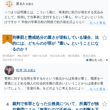
匿名A
弁護士
＞つまり証明書とは、こういう風に、将来的に効力が発生する見込み
として、前倒しで当事者に交付するという事も、やってよいというわ
けですか？ 学校の学事日程の関係で効力発生日よりも前に交付したか
らとしても、効力発生日が記載されている証明書の効力に影響はない
でしょう。 両者をそろえるに越したことはないですが、卒業式の日程
自体は各学校によって慣例として定められることが多いですし、学籍
3
刑事罰と懲戒処分の重さが逆転している場合、法
離脱日も、学校によって異なるようですから、そのこと自体に特に問
的には、どちらのが罪が〝重い〟ということにな
題はないでしょう。 ＞万一、効力発生日より前に、その効力が無効と
るのか？
なる出来事が起こったとしたら、その証明書は効力を発生する事な
#刑事裁判
#執行猶予
#国や自治体
#自治体法務
#飲酒運転・無免許運転
く、証明書としては無効化されるということですね？ そう考えるのが
2023年2月15日
役にたった
4
自然でしょう。 ただし、卒業証書自体は、通常記載されている内容
が、全課程を修了したという事実について記載されており、卒業式時
松本 治
弁護士
点では、そのこと自体は過去の事実として間違いないので、卒業証書
自体の無効かどうかという法的な効力を議論するものではないでしょ
警察に対する信用を害するかという観点からは前者が重く、職業を一
う。 問題は、証書そのものではなく、在学中に何らかの問題を起こし
要素にとどめる個人の社会的非難の度合いということからは後者が重
て学籍を剥奪されたかどうか、ということなので、厳密に言えば卒業
いでしょう。「非違行為」をどのように考えるかによります。
証書自体の議論とは直接関係しないと思います。
4
裁判で有罪となった公務員について、所属庁が独
自審理により「無実なので不処分」との判断を下