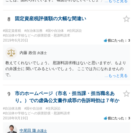
8
固定資産税評価額の大幅な間違い
#固定資産税
#自治体法務
#国や自治体
#住民訴訟
#自治体や学校などへの損害賠償・慰謝料請求
2019年6月20日
役にたった
3
内藤 政信
弁護士
教えてくれないでしょう。 慰謝料請求権はないと思いますが、もより
の弁護士に 聞いてみるといいでしょう。 ここでは力になれませんの
で。
9
市のホームページ（市名・担当課・担当職名あ
り。）での虚偽公文書作成罪の告訴時効は７年か
#自治体法務
#国や自治体
#住民訴訟
#自治体や学校などへの損害賠償・慰謝料請求
2018年9月19日
役にたった
3
中尾田 隆
弁護士