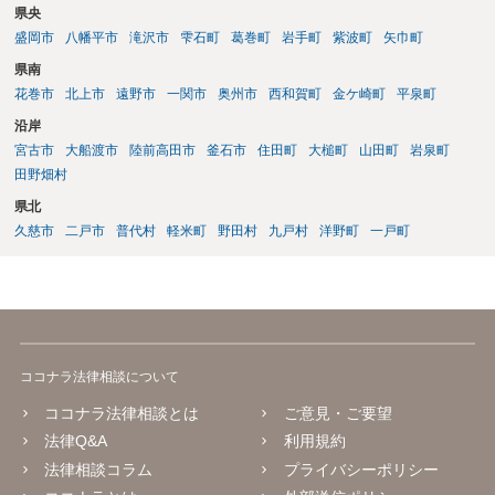
県央
盛岡市
八幡平市
滝沢市
雫石町
葛巻町
岩手町
紫波町
矢巾町
県南
花巻市
北上市
遠野市
一関市
奥州市
西和賀町
金ケ崎町
平泉町
沿岸
宮古市
大船渡市
陸前高田市
釜石市
住田町
大槌町
山田町
岩泉町
田野畑村
県北
久慈市
二戸市
普代村
軽米町
野田村
九戸村
洋野町
一戸町
ココナラ法律相談について
ココナラ法律相談とは
ご意見・ご要望
法律Q&A
利用規約
法律相談コラム
プライバシーポリシー