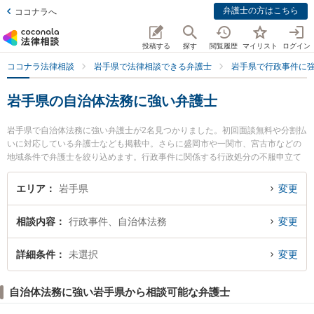
弁護士の方はこちら
ココナラへ
投稿する
探す
閲覧履歴
マイリスト
ログイン
ココナラ法律相談
岩手県で法律相談できる弁護士
岩手県で行政事件に
岩手県の自治体法務に強い弁護士
岩手県で自治体法務に強い弁護士が2名見つかりました。初回面談無料や分割払
いに対応している弁護士なども掲載中。さらに盛岡市や一関市、宮古市などの
地域条件で弁護士を絞り込めます。行政事件に関係する行政処分の不服申立て
や住民訴訟、抗告訴訟（処分取り消し等）等の細かな分野での絞り込み検索も
でき便利です。特に一関はちや法律事務所の蜂谷 大弁護士や鈴木法律事務所の
エリア
岩手県
変更
鈴木 亮弁護士のプロフィール情報や弁護士費用、強みなどが注目されていま
す。『岩手県で土日や夜間に発生した自治体法務のトラブルを今すぐに弁護士
相談内容
行政事件、自治体法務
変更
に相談したい』『自治体法務のトラブル解決の実績豊富な近くの弁護士を検索
したい』『初回相談無料で自治体法務を法律相談できる岩手県内の弁護士に相
談予約したい』などでお困りの相談者さんにおすすめです。
詳細条件
未選択
変更
自治体法務に強い岩手県から相談可能な弁護士