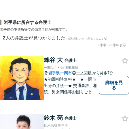
岩手県に所在する弁護士
岩手県の事務所等での面談予約が可能です。
2
人の弁護士が見つかりました
(検索結果について詳しくは
こちら
)
2件中 1-2件を表示
蜂谷 大
弁護士
一関はちや法律事務所
岩手県
一関市
一ノ関駅
から徒歩7分
|
★初回相談無料★ ★一関市
詳細を見
出身の弁護士★ 交通事故、相
る
続、男女関係等お困りごとが
ございましたらご連絡くださ
い。
鈴木 亮
弁護士
鈴木法律事務所