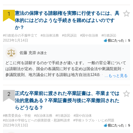
1
憲法の保障する請願権を実際に行使するには、具
体的にはどのような手続きを踏めばよいのです
か？
#行政処分の不服申立て
#自治体法務
#住民訴訟
#国や自治体
#行政訴訟
2023年1月14日
役にたった
5
佐藤 充崇
弁護士
どこに何を請願するのかで手続きが違います。 一般の官公署について
は請願法が定め、国会の各議院に対する定めは国会法や衆議院規則・
参議院規則、地方議会に対する請願は地方自治法124条・125条が定め
ています。 請願を行おうとする官公署にまず問いあわせるのが比較的
スムースかと思います。
2
正式な卒業前に渡された卒業証書は、卒業までは
法的意義ある？卒業証書授与後に卒業撤回された
らどうなる？
#教育委員会・学校
#自治体法務
#行政訴訟
#国や自治体
#自治体や学校などへの損害賠償・慰謝料請求
#学校トラブル・いじめ問題
2023年3月13日
役にたった
5