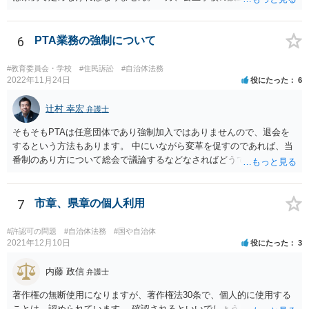
方公共団体は地方自治法上「法人とする。」と規定され、法律上の権
利義務の主体となる法人格を有し、教育事業の主体となっています。
ちなみに、公立学校は教育行政組織上の取扱いとしては「教育機関」
6
PTA業務の強制について
であり、校舎・校地等は地方自治法上「行政財産」とされています。
#教育委員会・学校
#住民訴訟
#自治体法務
2022年11月24日
役にたった
6
辻村 幸宏
弁護士
そもそもPTAは任意団体であり強制加入ではありませんので、退会を
するという方法もあります。 中にいながら変革を促すのであれば、当
番制のあり方について総会で議論するなどなさればどうでしょうか。
7
市章、県章の個人利用
#許認可の問題
#自治体法務
#国や自治体
2021年12月10日
役にたった
3
内藤 政信
弁護士
著作権の無断使用になりますが、著作権法30条で、個人的に使用する
ことは、認められています。 確認されるといいでしょう。