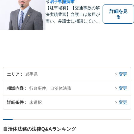
岩手県
盛岡市
|
【駐車場有】【交通事故の解
詳細を見
決実績豊富】弁護士は敷居が
る
高い、弁護士に相談していい
ことなのかわからないという
思いをお持ちの方にも、気軽
に相談していただける弁護士
を目指しています。どんなこ
とでもお気軽にご相談くださ
い。
エリア
岩手県
変更
相談内容
行政事件、自治体法務
変更
詳細条件
未選択
変更
自治体法務の法律Q&Aランキング