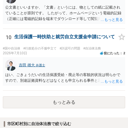
公文書といいますか、「文書」というには、物としての紙に記載され
ていることが原則です。 したがって、ホームページという電磁的記録
（正確には電磁的記録を端末でダウンロード等して閲覧用のソフトで
表示している画面）は文書ではありません。刑法１６１条の２に該当
するか否かとなります。 また、自動計算シートが「権利、義務又は事
実証明に関する電磁的記録」に該当するか否かは、具体的な裁判とな
10
生活保護一時扶助と就労自立支援金申請について
ったときに裁判所がどのように判断するかは予測できません。 私見で
すが、一般論としては、ホームページ上の自動計算シートはあくまで
#国や自治体
#行政処分の不服申立て
#許認可の問題
#自治体法務
参考の情報であり、何か手続きをするさいに具体的に算定することに
2026年7月10日
役にたった
2
なると思われますので、「権利、義務又は事実証明に関する電磁的記
録」に該当しないと考えられます。 なお、刑法１６１条の２は「人の
吉田 雄大
弁護士
事務処理を誤らせる目的で、」という要件がかかっているため、当該
はい、ごきょうだいの生活保護受給・廃止等の客観的状況は明らかで
目的を欠く場合は刑法１６１条の２に該当しません。
すので、別途証拠資料などはなくとも申立られる事件と思います。
もっとみる
市区町村別に自治体法務で絞り込む