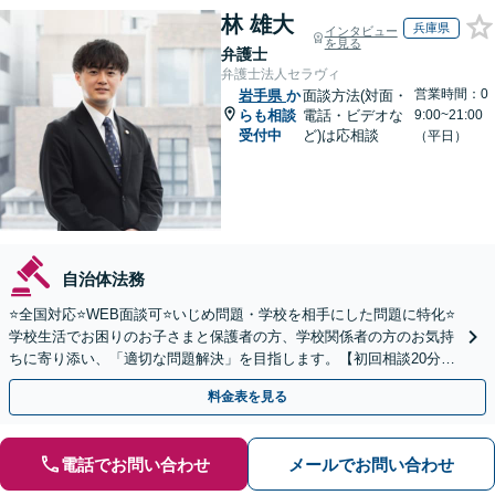
林 雄大
兵庫県
インタビュー
を見る
弁護士
弁護士法人セラヴィ
営業時間：0
岩手県
か
面談方法(対面・
らも相談
電話・ビデオな
9:00~21:00
受付中
ど)は応相談
（平日）
自治体法務
⭐️全国対応⭐️WEB面談可⭐️いじめ問題・学校を相手にした問題に特化⭐️
学校生活でお困りのお子さまと保護者の方、学校関係者の方のお気持
ちに寄り添い、「適切な問題解決」を目指します。【初回相談20分無
料】
料金表を見る
電話でお問い合わせ
メールでお問い合わせ