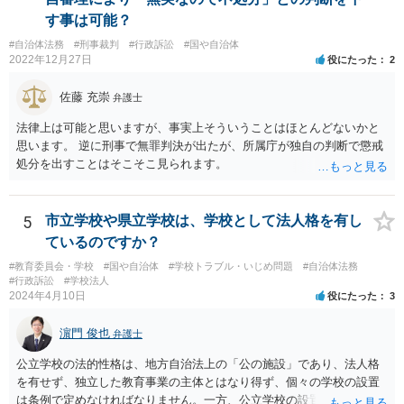
す事は可能？
#自治体法務
#刑事裁判
#行政訴訟
#国や自治体
2022年12月27日
役にたった
2
佐藤 充崇
弁護士
法律上は可能と思いますが、事実上そういうことはほとんどないかと
思います。 逆に刑事で無罪判決が出たが、所属庁が独自の判断で懲戒
処分を出すことはそこそこ見られます。
5
市立学校や県立学校は、学校として法人格を有し
ているのですか？
#教育委員会・学校
#国や自治体
#学校トラブル・いじめ問題
#自治体法務
#行政訴訟
#学校法人
2024年4月10日
役にたった
3
濵門 俊也
弁護士
公立学校の法的性格は、地方自治法上の「公の施設」であり、法人格
を有せず、独立した教育事業の主体とはなり得ず、個々の学校の設置
は条例で定めなければなりません。一方、公立学校の設置者である地