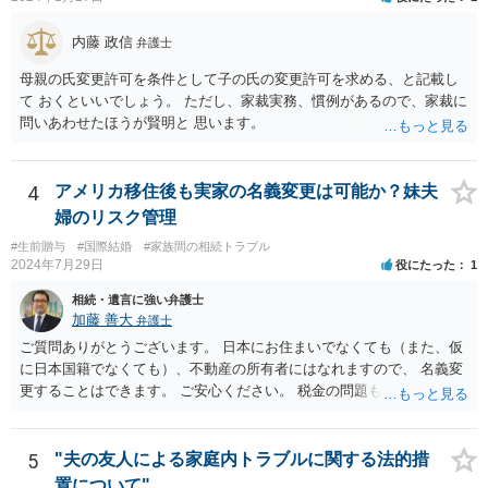
して生活していくというよりは、一方が死亡した際に生じる相続のた
めに配偶者という立場を得ることが主な目的となります。 したがっ
内藤 政信
弁護士
て、形式的に届出がなされたとしても、双方は夫婦生活を営む意思が
ないので、婚姻意思はありません。 よって、婚姻は婚姻意思の欠如に
母親の氏変更許可を条件として子の氏の変更許可を求める、と記載し
より、無効となります。
て おくといいでしょう。 ただし、家裁実務、慣例があるので、家裁に
問いあわせたほうが賢明と 思います。
4
アメリカ移住後も実家の名義変更は可能か？妹夫
婦のリスク管理
#生前贈与
#国際結婚
#家族間の相続トラブル
2024年7月29日
役にたった
1
相続・遺言に強い弁護士
加藤 善大
弁護士
ご質問ありがとうございます。 日本にお住まいでなくても（また、仮
に日本国籍でなくても）、不動産の所有者にはなれますので、 名義変
更することはできます。 ご安心ください。 税金の問題もありますの
で、 可能であれば、ご依頼になるかは別にして、今の名義人（叔父様
でしょうか。）と一緒に、 お近くの弁護士に直接相談して、アドバイ
ス等を求めることをお勧めします。 ご参考にしていただければ幸いで
5
"夫の友人による家庭内トラブルに関する法的措
す。
置について"