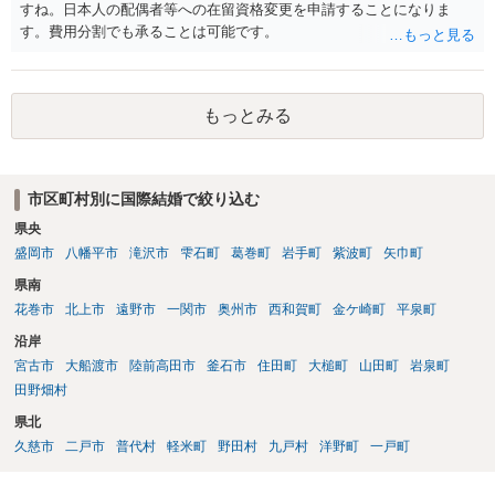
すね。日本人の配偶者等への在留資格変更を申請することになりま
す。費用分割でも承ることは可能です。
もっとみる
市区町村別に国際結婚で絞り込む
県央
盛岡市
八幡平市
滝沢市
雫石町
葛巻町
岩手町
紫波町
矢巾町
県南
花巻市
北上市
遠野市
一関市
奥州市
西和賀町
金ケ崎町
平泉町
沿岸
宮古市
大船渡市
陸前高田市
釜石市
住田町
大槌町
山田町
岩泉町
田野畑村
県北
久慈市
二戸市
普代村
軽米町
野田村
九戸村
洋野町
一戸町