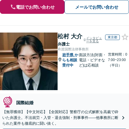
電話でお問い合わせ
メールでお問い合わせ
松村 大介
東京都
インタビュ
ーを見る
弁護士
舟渡国際法律事務所
営業時間：0
岩手県
か
面談方法(対面・
らも相談
電話・ビデオな
7:00~23:00
受付中
ど)は応相談
（平日）
国際結婚
【無罪獲得】【中文対応】【全国対応】警察庁の公式解釈を高裁で砕
いた弁護士。不法就労・入管・退去強制・刑事事件——他事務所に断
られた案件も徹底的に闘い抜く。