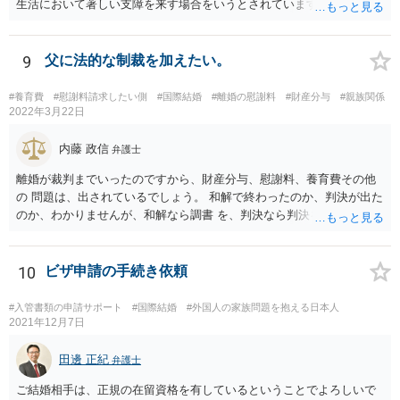
生活において著しい支障を来す場合をいうとされています。 中国の苗
字のために今後偏見や差別を受ける可能性があるといった抽象的な理
由は，「やむを得ない事情」には該当しませんので，氏の変更を認め
てもらうことは難しいと思います。
9
父に法的な制裁を加えたい。
#養育費
#慰謝料請求したい側
#国際結婚
#離婚の慰謝料
#財産分与
#親族関係
2022年3月22日
内藤 政信
弁護士
離婚が裁判までいったのですから、財産分与、慰謝料、養育費その他
の 問題は、出されているでしょう。 和解で終わったのか、判決が出た
のか、わかりませんが、和解なら調書 を、判決なら判決を見せてもら
うといいでしょう。 また、事件記録を謄写する方法もあるので、より
詳しく、双方の主張を 知ることができるでしょう。 疑問のいくつか
は、理解にいたるでしょう。 虐待でもないと、あなたの方から、父親
10
ビザ申請の手続き依頼
に対して、法的な請求をするの は、難しいでしょう。
#入管書類の申請サポート
#国際結婚
#外国人の家族問題を抱える日本人
2021年12月7日
田邊 正紀
弁護士
ご結婚相手は、正規の在留資格を有しているということでよろしいで