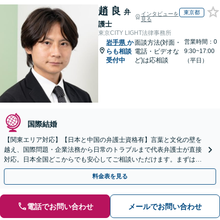
趙 良
弁
東京都
インタビューを
見る
護士
東京CITY LIGHT法律事務所
営業時間：0
岩手県
か
面談方法(対面・
らも相談
電話・ビデオな
9:30~17:00
受付中
ど)は応相談
（平日）
国際結婚
【関東エリア対応】【日本と中国の弁護士資格有】言葉と文化の壁を
越え、国際問題・企業法務から日常のトラブルまで代表弁護士が直接
対応。日本全国どこからでも安心してご相談いただけます。まずは一
歩を踏み出してみませんか。【初回相談無料】
料金表を見る
電話でお問い合わせ
メールでお問い合わせ