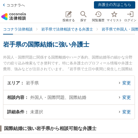
弁護士の方はこちら
ココナラへ
投稿する
探す
閲覧履歴
マイリスト
ログイン
ココナラ法律相談
岩手県で法律相談できる弁護士
岩手県で外国人・国
岩手県の国際結婚に強い弁護士
外国人・国際問題に関係する国際離婚やハーグ条約、国際結婚等の細かな分野
での絞り込み検索もでき便利です。特に各弁護士のプロフィール情報や弁護士
費用、強みなどが注目されています。『岩手県で土日や夜間に発生した国際結
婚のトラブルを今すぐに弁護士に相談したい』『国際結婚のトラブル解決の実
績豊富な近くの弁護士を検索したい』『初回相談無料で国際結婚を法律相談で
エリア
岩手県
変更
きる岩手県内の弁護士に相談予約したい』などでお困りの相談者さんにおすす
めです。
相談内容
外国人・国際問題、国際結婚
変更
詳細条件
未選択
変更
国際結婚に強い岩手県から相談可能な弁護士