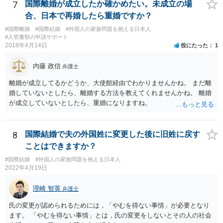
7
国際離婚が成立したか確かめたい。未成立の場
合、日本で再婚したら重婚ですか？
#国際離婚
#国際結婚
#外国人の家族問題を抱える日本人
#入管書類の申請サポート
2018年4月14日
役にたった
1
内藤 政信
弁護士
離婚が成立してるかどうか、大使館経由でわかりませんかね。 まだ離
婚していないとしたら、離婚する方法を教えてくれませんかね。 離婚
が成立していないとしたら、重婚になりますね。
8
国際結婚で夫の外国姓に変更した後に旧姓に戻す
ことはできますか？
#国際結婚
#外国人の家族問題を抱える日本人
2022年4月19日
理崎 智英
弁護士
氏の変更が認められるためには，「やむを得ない事情」が必要となり
ます。 「やむを得ない事情」とは，氏の変更をしないとその人の社会