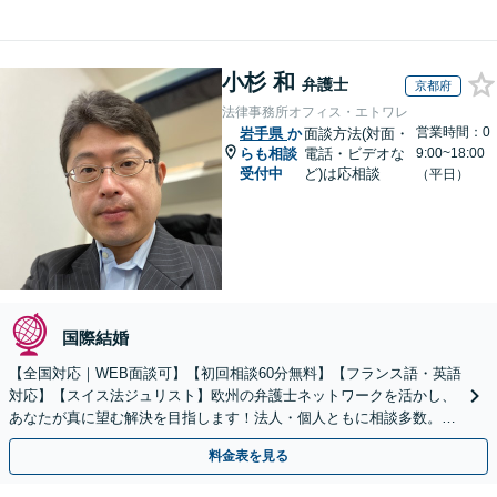
小杉 和
弁護士
京都府
法律事務所オフィス・エトワレ
営業時間：0
岩手県
か
面談方法(対面・
らも相談
電話・ビデオな
9:00~18:00
受付中
ど)は応相談
（平日）
国際結婚
【全国対応｜WEB面談可】【初回相談60分無料】【フランス語・英語
対応】【スイス法ジュリスト】欧州の弁護士ネットワークを活かし、
あなたが真に望む解決を目指します！法人・個人ともに相談多数。細
やかな連絡と粘り強い交渉を徹底【休日・夜間相談可】
料金表を見る