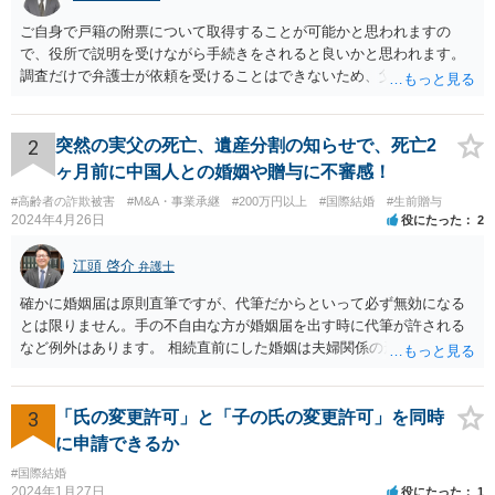
ご自身で戸籍の附票について取得することが可能かと思われますの
で、役所で説明を受けながら手続きをされると良いかと思われます。
調査だけで弁護士が依頼を受けることはできないため、父親に対して
何か請求がある場合は弁護士に依頼することを検討されても良いでし
ょう。
2
突然の実父の死亡、遺産分割の知らせで、死亡2
ヶ月前に中国人との婚姻や贈与に不審感！
#高齢者の詐欺被害
#M&A・事業承継
#200万円以上
#国際結婚
#生前贈与
2024年4月26日
役にたった
2
江頭 啓介
弁護士
確かに婚姻届は原則直筆ですが、代筆だからといって必ず無効になる
とは限りません。手の不自由な方が婚姻届を出す時に代筆が許される
など例外はあります。 相続直前にした婚姻は夫婦関係の形成を目的と
したものではないとして無効となる可能性はあります。 上記の意味が
わかりません、分かりやすく解説していただけませんでしょうか？ →
婚姻が成立するには二つの要素が必要と言われております。一つは届
3
「氏の変更許可」と「子の氏の変更許可」を同時
出ですが、もう一つは双方の婚姻意思です。 婚姻意思は、夫婦として
に申請できるか
相互に助け合いながら生活していく意思というとイメージしやすいか
#国際結婚
と思います。 ここで、相続目的での婚姻をみてみます。これは夫婦と
2024年1月27日
役にたった
1