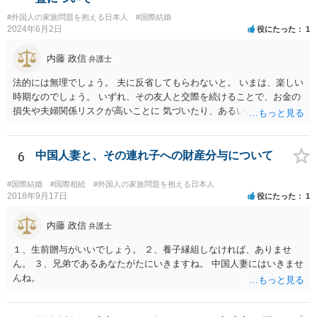
#外国人の家族問題を抱える日本人
#国際結婚
2024年6月2日
役にたった
1
内藤 政信
弁護士
法的には無理でしょう。 夫に反省してもらわないと。 いまは、楽しい
時期なのでしょう。 いずれ、その友人と交際を続けることで、お金の
損失や夫婦関係リスクが高いことに 気づいたり、あるいは、飽きると
思いますけどね。
6
中国人妻と、その連れ子への財産分与について
#国際結婚
#国際相続
#外国人の家族問題を抱える日本人
2018年9月17日
役にたった
1
内藤 政信
弁護士
１、生前贈与がいいでしょう。 ２、養子縁組しなければ、ありませ
ん。 ３、兄弟であるあなたがたにいきますね。 中国人妻にはいきませ
んね。