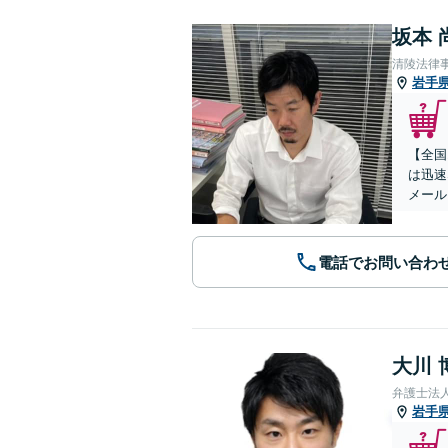
坂本 
清陵法律
岩手
【全国
は迅速
メール
電話でお問い合わ
大川 
弁護士法
岩手