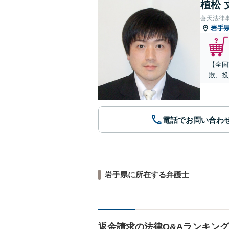
植松 
蒼天法律
岩手
【全国
欺、投
電話でお問い合わ
岩手県に所在する弁護士
返金請求の法律Q&Aランキング