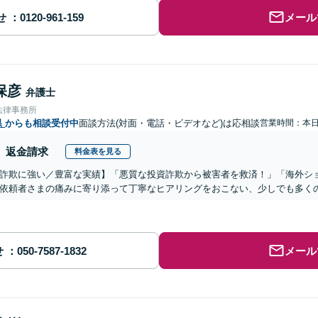
せ
メール
保彦
弁護士
法律事務所
県
からも相談受付中
面談方法(対面・電話・ビデオなど)は応相談
営業時間：本
返金請求
料金表を見る
詐欺に強い／豊富な実績】「悪質な投資詐欺から被害者を救済！」「海外シ
依頼者さまの痛みに寄り添って丁寧なヒアリングをおこない、少しでも多く
せ
メール