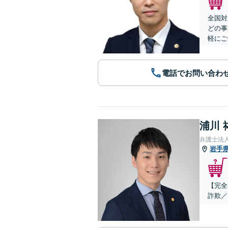
全国対
どの事
軽にご
電話でお問い合わ
浦川 
弁護士法
岩手
【完全
詐欺／