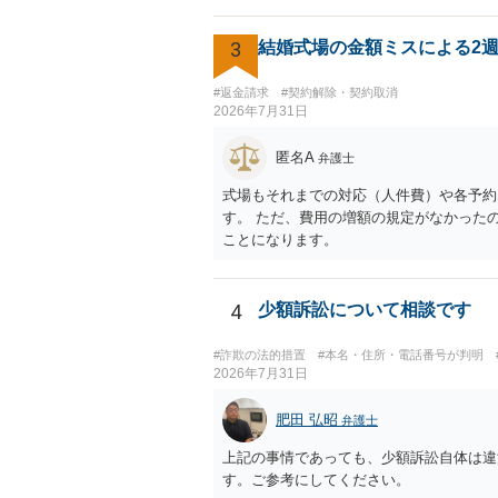
3
結婚式場の金額ミスによる2
#返金請求
#契約解除・契約取消
2026年7月31日
匿名A
弁護士
式場もそれまでの対応（人件費）や各予約
す。 ただ、費用の増額の規定がなかった
ことになります。
4
少額訴訟について相談です
#詐欺の法的措置
#本名・住所・電話番号が判明
2026年7月31日
肥田 弘昭
弁護士
上記の事情であっても、少額訴訟自体は違
す。ご参考にしてください。