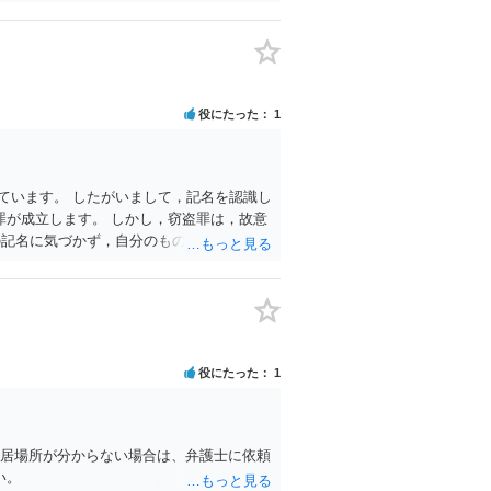
役にたった
1
ています。 したがいまして，記名を認識し
が成立します。 しかし，窃盗罪は，故意
の記名に気づかず，自分のものと間違えて持
気にしていない方だと思います。 この場合
か】 刑事ではなく民事の場合，不法行為に
 したがいまして，弁償してもらうことは可
役にたった
1
の居場所が分からない場合は、弁護士に依頼
い。