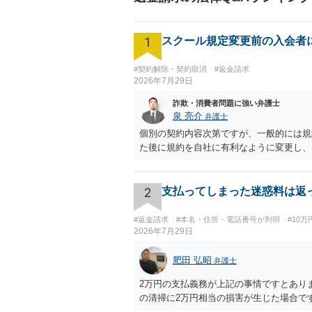
1
スクール規定変更前の入会者
#契約解除・契約取消
#返金請求
2026年7月29日
詐欺・消費者問題に強い弁護士
泉 亮介
弁護士
個別の契約内容次第ですが、一般的には規
た後に規約を自社に有利なように変更し、
2
支払ってしまった迷惑料は返
#返金請求
#本名・住所・電話番号が判明
#10
2026年7月29日
肥田 弘昭
弁護士
2万円の支払義務が上記の事情ですとあり
の清掃に2万円相当の損害が生じた場合で