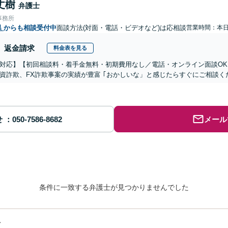
丈樹
弁護士
事務所
県
からも相談受付中
面談方法(対面・電話・ビデオなど)は応相談
営業時間：本
返金請求
料金表を見る
対応】【初回相談料・着手金無料・初期費用なし／電話・オンライン面談OK、
資詐欺、FX詐欺事案の実績が豊富 ｢おかしいな」と感じたらすぐにご相談く
せ
メール
条件に一致する弁護士が見つかりませんでした