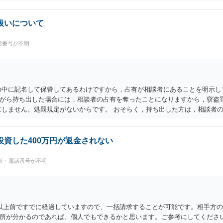
扱いについて
話番号が不明
の中に記名して保管してあるわけですから，占有が相談者にあることを明示し
がら持ち出した場合には，相談者の占有を奪ったことになりますから，窃盗罪
立しません。処罰規定がないからです。 おそらく，持ち出した方は，相談者
るのが無記名（つまり，自分の物に記名していない）のようですから，記名を
せず，刑事的処罰を求めることはできません。 【弁償してもらうことは可能
不法行為に基づく損害賠償請求は，故意だけではなく過失も対象となります。
資した400万円が返金されない
ることが重要にはなります。
所・電話番号が不明
以上前ですでに経過していますので、一括請求することが可能です。相手方
所が分かるのであれば、個人でもできるかと思います。ご参考にしてくださ