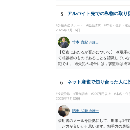
5
アルバイト先での私物の取り
#少額訴訟サポート
#返金請求
#本名・住所・電
2026年7月16日
竹本 真紀
弁護士
【窃盗にあたるか否かについて】 冷蔵庫
て相談者のものであることを認識していな
犯です。 過失犯の場合には，窃盗罪は成
ち出してしまったのでしょう。 残ってい
は，過失にすぎませんから，窃盗罪は成立
基づく損害賠償請求が問題となります。 
6
ネット麻雀で知り合った人に投
能です。 ただし，間違えた方が誰かわか
#投資詐欺
#返金請求
#200万円以上
#本名・住
2026年7月30日
肥田 弘昭
弁護士
借用書のメールを証拠にして、期限は1年
した方が良いかと思います。相手方の居場