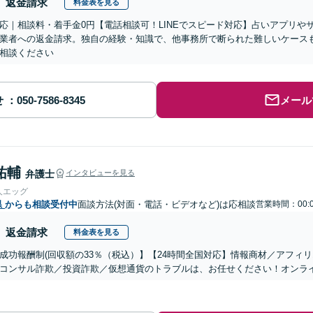
返金請求
料金表を見る
応｜相談料・着手金0円【電話相談可！LINEでスピード対応】占いアプリや
業者への返金請求。独自の経験・知識で、他事務所で断られた難しいケース
相談ください
せ
メール
祐輔
弁護士
インタビューを見る
人エッグ
県
からも相談受付中
面談方法(対面・電話・ビデオなど)は応相談
営業時間：00:
返金請求
料金表を見る
成功報酬制(回収額の33％（税込）】【24時間全国対応】情報商材／アフィ
コンサル詐欺／投資詐欺／仮想通貨のトラブルは、お任せください！オンラ