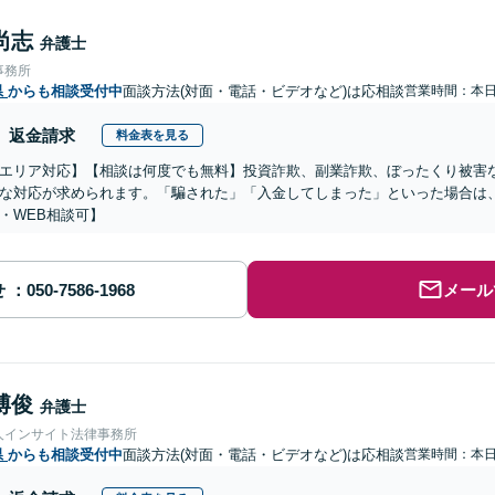
尚志
弁護士
事務所
県
からも相談受付中
面談方法(対面・電話・ビデオなど)は応相談
営業時間：本
返金請求
料金表を見る
エリア対応】【相談は何度でも無料】投資詐欺、副業詐欺、ぼったくり被害
な対応が求められます。「騙された」「入金してしまった」といった場合は
・WEB相談可】
せ
メール
博俊
弁護士
人インサイト法律事務所
県
からも相談受付中
面談方法(対面・電話・ビデオなど)は応相談
営業時間：本