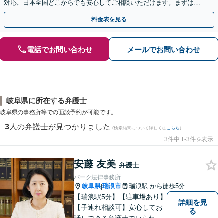
対応。日本全国どこからでも安心してご相談いただけます。まずは一
歩を踏み出してみませんか。【初回相談無料】
料金表を見る
電話でお問い合わせ
メールでお問い合わせ
岐阜県に所在する弁護士
岐阜県の事務所等での面談予約が可能です。
3
人の弁護士が見つかりました
(検索結果について詳しくは
こちら
)
3件中 1-3件を表示
安藤 友美
弁護士
パーク法律事務所
岐阜県
瑞浪市
瑞浪駅
から徒歩5分
|
【瑞浪駅5分】【駐車場あり】
詳細を見
【子連れ相談可】安心してお
る