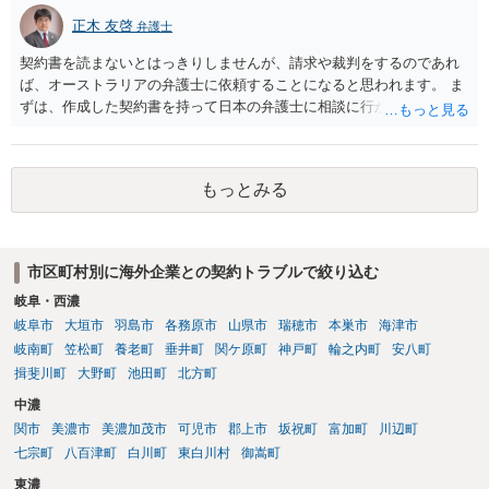
正木 友啓
弁護士
契約書を読まないとはっきりしませんが、請求や裁判をするのであれ
ば、オーストラリアの弁護士に依頼することになると思われます。 ま
ずは、作成した契約書を持って日本の弁護士に相談に行かれて、契約
書の内容から請求手段を検討していくのがよいかと思います。
もっとみる
市区町村別に海外企業との契約トラブルで絞り込む
岐阜・西濃
岐阜市
大垣市
羽島市
各務原市
山県市
瑞穂市
本巣市
海津市
岐南町
笠松町
養老町
垂井町
関ケ原町
神戸町
輪之内町
安八町
揖斐川町
大野町
池田町
北方町
中濃
関市
美濃市
美濃加茂市
可児市
郡上市
坂祝町
富加町
川辺町
七宗町
八百津町
白川町
東白川村
御嵩町
東濃