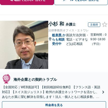
小杉 和
弁護士
京都府
法律事務所オフィス・エトワレ
営業時間：0
岐阜県
か
面談方法(対面・
らも相談
電話・ビデオな
9:00~18:00
受付中
ど)は応相談
（平日）
海外企業との契約トラブル
【全国対応｜WEB面談可】【初回相談60分無料】【フランス語・英語
対応】【スイス法ジュリスト】欧州の弁護士ネットワークを活かし、
あなたが真に望む解決を目指します！法人・個人ともに相談多数。細
やかな連絡と粘り強い交渉を徹底【休日・夜間相談可】
料金表を見る