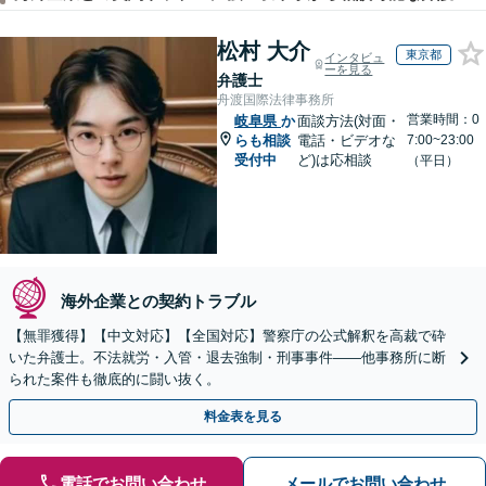
松村 大介
東京都
インタビュ
ーを見る
弁護士
舟渡国際法律事務所
営業時間：0
岐阜県
か
面談方法(対面・
らも相談
電話・ビデオな
7:00~23:00
受付中
ど)は応相談
（平日）
海外企業との契約トラブル
【無罪獲得】【中文対応】【全国対応】警察庁の公式解釈を高裁で砕
いた弁護士。不法就労・入管・退去強制・刑事事件——他事務所に断
られた案件も徹底的に闘い抜く。
料金表を見る
電話でお問い合わせ
メールでお問い合わせ