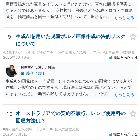
思います。 基本的には契約当事者があなたに説明するべきものと思
商標登録された家具をイラストに描いただけで、直ちに商標権侵害に
われます。 ３・いずれにしても、キャンセル規定などの説明を学校・
なるわけではありません。 商標権は、登録された名称・ロゴ・立体形
エージェントはしていないのですから、その点についての説明不備
状を、指定商品と同一・類似の商品について、出所を示す表示として
は、こちらにとって大きな交渉材料になるところだと思われます。
使用した場合に問題となります。したがって、家具を作品の題材とし
て描くにとどまる場合は、通常、商標権侵害にはなりにくいと考えら
れます。 ただし、家具名や特徴的な形状を商品名・広告に大きく表示
9
生成AIを用いた児童ポルノ画像作成の法的リスク
し、公式商品やライセンス商品と誤認させる販売方法であれば、商標
について
権や不正競争防止法上の問題が生じ得ます。家具のデザインに著作権
#児童ポルノ・わいせつ物頒布等
#海外企業との契約トラブル
#刑事裁判
#加害者
が認められる場合は、著作権も別途問題となります。 無料のSNS投稿
2025年10月9日
役にたった
4
やプレゼントでも、著作権侵害は成立し得ます。商標権については、
有料か無料かよりも、商標として使用しているかが重要です。 また、
刑事事件に強い弁護士
日本の商標権は原則として日本国内にのみ効力を持ちます。外国で販
泉 義孝
弁護士
売する場合は、販売国の商標・意匠等を確認する必要があります。 他
生成AIの画像は人（「児童」）そのものについての画像ではなくAIが
の作家の例は、許諾を得ている、権利が消滅している、侵害に当たら
作成した架空のものですから、現行法上は私は処罰されないと考えて
ない、又は単に権利行使されていないなど、様々な可能性がありま
います（ただし、断言の限りではありません。）。今後法律改正があ
す。他人が販売していることだけでは、適法とは判断できません。
りAIによる画像も処罰対象になるかもしれません。 回答になっている
かどうか不明ですが、よろしくお願いいたします。
10
オーストラリアでの契約不履行、レシピ使用料の
回収方法は？
#海外企業との契約トラブル
#外国人の訴訟支援
2025年3月5日
役にたった
1