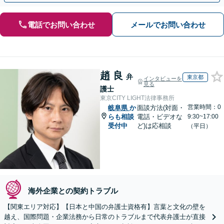
電話でお問い合わせ
メールでお問い合わせ
趙 良
弁
東京都
インタビューを
見る
護士
東京CITY LIGHT法律事務所
営業時間：0
岐阜県
か
面談方法(対面・
らも相談
電話・ビデオな
9:30~17:00
受付中
ど)は応相談
（平日）
海外企業との契約トラブル
【関東エリア対応】【日本と中国の弁護士資格有】言葉と文化の壁を
越え、国際問題・企業法務から日常のトラブルまで代表弁護士が直接