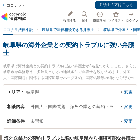
弁護士の方はこちら
ココナラへ
投稿する
探す
閲覧履歴
マイリスト
ログイン
ココナラ法律相談
岐阜県で法律相談できる弁護士
岐阜県で外国人・国
岐阜県の海外企業との契約トラブルに強い弁護
士
岐阜県で海外企業との契約トラブルに強い弁護士が3名見つかりました。さらに
岐阜市や各務原市、多治見市などの地域条件で弁護士を絞り込めます。外国
人・国際問題に関係する国際離婚やハーグ条約、国際結婚等の細かな分野での
絞り込み検索もでき便利です。特にパーク法律事務所の安藤 友美弁護士や林寛
太郎法律事務所の林 寛太郎弁護士、見田村法律事務所の見田村 勇磨弁護士のプ
エリア
岐阜県
変更
ロフィール情報や弁護士費用、強みなどが注目されています。『岐阜県で土日
や夜間に発生した海外企業との契約トラブルのトラブルを今すぐに弁護士に相
相談内容
外国人・国際問題、海外企業との契約トラブル
変更
談したい』『海外企業との契約トラブルのトラブル解決の実績豊富な近くの弁
護士を検索したい』『初回相談無料で海外企業との契約トラブルを法律相談で
きる岐阜県内の弁護士に相談予約したい』などでお困りの相談者さんにおすす
詳細条件
未選択
変更
めです。
海外企業との契約トラブルに強い岐阜県から相談可能な弁護士