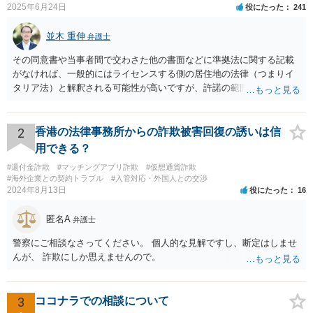
2025年6月24日
役にたった
241
並木 重伸
弁護士
その同意書や当事者間で交わさた他の書面などに準拠法に関する記載
がなければ、一般的にはライセンスする側の居住地の法律（つまりイ
タリア法）と解釈される可能性が高いですが、許諾の範囲が日本国内
に限定されているなどの事情がある場合には、日本法となる可能性も
あります。 なお、仮に日本法になるとしても、新しい会社との間で契
約が有効かどうかは、ライセンスされた権利の種類（著作権、商標
2
香港の法律事務所からの詐欺被害回復の誘いは信
権、特許権など）や契約の時期などを見て判断する必要があります。
用できる？
いずれにせよ具体的事情が分からないと確定的な回答は難しいと思わ
#還付金詐欺
#マッチングアプリ詐欺
#仮想通貨詐欺
れますので、弁護士に直接相談されることをお勧めします。
#海外企業との契約トラブル
#入管対応・外国人との交渉
2024年8月13日
役にたった
16
匿名A
弁護士
警察にご相談なさってください。 個人的な見解ですし、断定はしませ
んが、 詐欺にしか思えませんので。
3
ココナラでの相談について