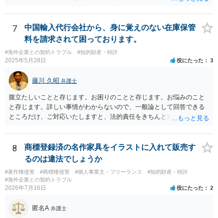
ェント名義でなく、語学学校名義で出されたものであれば、一応、 語
学学校とあなたとの間に、語学留学（をさせる準委任とも呼べる）契
約が成立したように思います。 ６０万円の位置付けですが、日本で
7
中国輸入代行会社から、身に覚えのない在庫保管
は、授業が実際に提供されていない以上、全額返還されるべきものと
料を請求されて困っております。
言いやすい状況にあります（学納金判決）。 しかし、海外の学校での
#海外企業との契約トラブル
#知的財産・特許
授業となると、日本と同等に考えていいのか疑義が生じます。 たしか
2025年5月28日
役にたった
3
に、海外の学校のルール等によって、学費の支払い時期やその取扱い
について日本と異なるルールが適用されている可能性があるからで
藤川 久昭
弁護士
す。 https://www.cao.go.jp/consumer/doc/101126_shiryou3-2.pdf ４
頁（４）参照 そのため、違約金条項が設けられていなくても、すでに
腹立たしいことと存じます。お困りのことと存じます。お悩みのこと
一定の金員を語学学校側が負担する必要が生じている場合、語学学校
と存じます。詳しい事情がわからないので、一般論として回答できる
側が、 民法６５０条・656条の規定で、委任事務を処理するのに必要
ところだけ、ご対応いたしますと、法的責任をきちんと追及されたい
と認められる費用・債務を負担したとして、費用償還をあなたに行う
場合には、関係した法理等にも通じた弁護士等に相談し、法的に正確
可能性は排除しきれないと思われます。 そのため、１の回答として
に分析してもらい、今後の対応を検討するべきです。弁護士への直接
は、ただちに支払うと明言する必要はありませんが、理屈付けによっ
相談が良いと思います。なぜならば、法的にきちんと解明するため
8
商標登録済の名作家具をイラストに入れて販売す
てあなたに、費用償還を請求する可能性は排斥できないように思いま
に、良い知恵を得るには必要だからです。良い解決になりますよう祈
るのは違法でしょうか
す。 ２・次にエージェントに説明義務があるかどうかですか。まず、
念しております。納得のいかないことは徹底的に解明しましょう！
エージェントとあなたの間に仲介契約等、何等かの契約が存在してい
#著作権侵害
#商標権侵害
#個人事業主・フリーランス
#知的財産・特許
#海外企業との契約トラブル
なければ 債務不履行責任は問えません。残るは不法行為責任となりま
2026年7月16日
役にたった
2
すが、語学留学の中途キャンセルで費用が発生することを、エージェ
ントが説明すべきなのか、語学学校側が説明すべきなのか、そしてそ
匿名A
弁護士
れが法的な義務となりえるのか、そこから争いになる可能性はあると