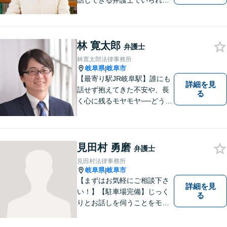
話しできる弁護士でいられる
ように、依頼者の方のお話を
しっかり伺い分かりやすく親
身にサポートさせていただき
林 寛太郎
ます。より良い解決ができる
弁護士
ようサポートしたいと考えて
林寛太郎法律事務所
おります。
岐阜県
岐阜市
|
【最寄り駅JR岐阜駅】誰にも
詳細を見
話せず抱えてきた不安や、長
る
く心に残るモヤモヤ──どうぞ
安心してお聞かせください。
あなたの想いに丁寧に寄り添
いながら、これからの一歩を
一緒に見つけていきます。
見田村 勇磨
弁護士
【丁寧なヒアリング】【地域
見田村法律事務所
密着型の法律事務所】
岐阜県
岐阜市
|
【まずはお気軽にご相談下さ
詳細を見
い！】【駐車場完備】じっく
る
りとお話しを伺うことをモッ
トーにしております。