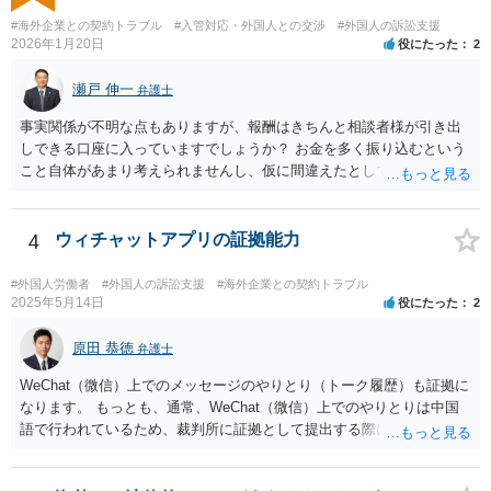
#海外企業との契約トラブル
#入管対応・外国人との交渉
#外国人の訴訟支援
2026年1月20日
役にたった
2
瀬戸 伸一
弁護士
事実関係が不明な点もありますが、報酬はきちんと相談者様が引き出
しできる口座に入っていますでしょうか？ お金を多く振り込むという
こと自体があまり考えられませんし、仮に間違えたとしても、海外の
銀行預金口座に現金で振り込んで返金というのが通常と思いますの
で、paypayを使うというのは、話として怪しい感じがします。 絶対に
損のないように行動されるとよいと思われます。
4
ウィチャットアプリの証拠能力
#外国人労働者
#外国人の訴訟支援
#海外企業との契約トラブル
2025年5月14日
役にたった
2
原田 恭徳
弁護士
WeChat（微信）上でのメッセージのやりとり（トーク履歴）も証拠に
なります。 もっとも、通常、WeChat（微信）上でのやりとりは中国
語で行われているため、裁判所に証拠として提出する際には日本語の
翻訳文も一緒に提出する必要があります。