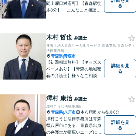
詳細を見
間土曜日対応可】【青森駅徒
る
歩8分】 「こんなこと相談し
ていいのだろうか」とお思い
の方、大丈夫です。どのよう
なお悩みでもご相談くださ
木村 哲也
い。 皆様が抱えている問題に
弁護士
真摯に向き合い、ともに解決
弁護士法人青森リーガルサービス 青森支店 青森シティ
いたします。
法律事務所
青森県
青森市
|
【初回相談無料】【キッズス
詳細を見
ペースあり】【青森の地域密
る
着の弁護士】様々なご相談・
ご依頼案件に迅速・丁寧に対
応いたします。
澤村 康治
弁護士
澤村こうじ法律事務所
青森県
八戸市
本八戸駅
から徒歩6分
|
澤村こうじ法律事務所は青森
詳細を見
県八戸市にある、青森県出身
る
の弁護士が幅広いニーズにお