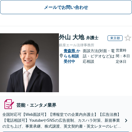
メールでお問い合わせ
外山 大地
弁護士
東京都
銀座エール法律事務所
営業時
青森県
か
面談方法(対面・電
らも相談
話・ビデオなど)は
間：本日
受付中
応相談
定休日
芸能・エンタメ業界
全国対応可【Web面談可】【博報堂での企業内弁護士】【広告法務】
【電話相談可】YoutubeやSNSの広告規制、カスハラ対策、新規事業
の立ち上げ、事業承継、株式譲渡、英文契約書・英文レターのレビュ