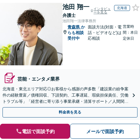
池田 翔一
北海道
インタビュ
ーを見る
弁護士
池田翔一法律事務所
営業時
青森県
か
面談方法(対面・電
らも相談
話・ビデオなど)は
間：本日
受付中
応相談
定休日
芸能・エンタメ業界
北海道・東北エリア対応◎お客様から感謝の声多数「建設業の紛争案
件の経験豊富／債権回収、下請契約、工事遅延、瑕疵担保責任、労働
トラブル等」「経営者に寄り添う事業承継・清算サポート／人間関係
を含め総合的アドバイス」顧問契約／WEB面談／夜間相談
料金表を見る
電話で面談予約
メールで面談予約