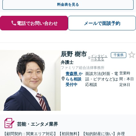
ー・ドラフトなどに対応。
料金表を見る
電話でお問い合わせ
メールで面談予約
辰野 樹市
千葉県
インタビュ
ーを見る
弁護士
ファミリア総合法律事務所
営業時
青森県
か
面談方法(対面・電
らも相談
話・ビデオなど)は
間：本日
受付中
応相談
定休日
芸能・エンタメ業界
【顧問契約：関東エリア対応】【初回無料】【知的財産に強い】弁理