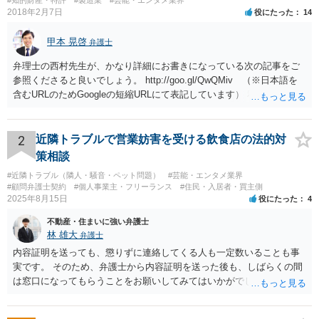
#知的財産・特許
#製造業
#芸能・エンタメ業界
2018年2月7日
役にたった
14
甲本 晃啓
弁護士
弁理士の西村先生が、かなり詳細にお書きになっている次の記事をご
参照くださると良いでしょう。 http://goo.gl/QwQMiv （※日本語を
含むURLのためGoogleの短縮URLにて表記しています） 私も同先生と
同じ意見です。 商品（グッズ）への使用ということであれば、少なく
とも不正競争防止法上の問題は生じうると思います。
2
近隣トラブルで営業妨害を受ける飲食店の法的対
策相談
#近隣トラブル（隣人・騒音・ペット問題）
#芸能・エンタメ業界
#顧問弁護士契約
#個人事業主・フリーランス
#住民・入居者・買主側
2025年8月15日
役にたった
4
不動産・住まいに強い弁護士
林 雄大
弁護士
内容証明を送っても、懲りずに連絡してくる人も一定数いることも事
実です。 そのため、弁護士から内容証明を送った後も、しばらくの間
は窓口になってもらうことをお願いしてみてはいかがでしょうか。 そ
うすれば、もしその方から不当な要求を受けることがあっても、「窓
口（弁護士に）言ってください」とだけお伝えし、それ以外には一切