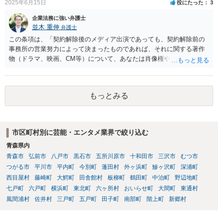
2025年6月15日
役にたった
3
企業法務に強い弁護士
並木 重伸
弁護士
この条項は、「契約解除後のメディア出演であっても、契約解除前の
事務所の営業努力によって決まったものであれば、それに関する著作
物（ドラマ、映画、CM等）について、あなたは肖像権やパブリシティ
権を主張することはできず、何かある場合は協議して決定する」とい
う意味と思われます。 事務所が獲得した仕事から生じる権利を、解除
後も事務所が管理すること自体には合理性がある場合もあります。し
もっとみる
かし「事務所に帰属する」という表現は、本来他人に譲渡できるもの
ではない肖像権等が事務所に渡ってしまうかのようにも読め、あなた
の権利を過剰に制限する恐れもあります。 ご指摘の箇所も含め、解除
届の内容が適切かどうか弁護士に直接相談のうえ、可能であれば事務
市区町村別に芸能・エンタメ業界で絞り込む
所と協議することをお勧めします。
青森県内
青森市
弘前市
八戸市
黒石市
五所川原市
十和田市
三沢市
むつ市
つがる市
平川市
平内町
今別町
蓬田村
外ヶ浜町
鰺ヶ沢町
深浦町
西目屋村
藤崎町
大鰐町
田舎館村
板柳町
鶴田町
中泊町
野辺地町
七戸町
六戸町
横浜町
東北町
六ヶ所村
おいらせ町
大間町
東通村
風間浦村
佐井村
三戸町
五戸町
田子町
南部町
階上町
新郷村