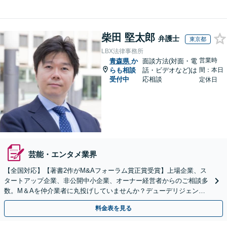
柴田 堅太郎
弁護士
東京都
LBX法律事務所
営業時
青森県
か
面談方法(対面・電
らも相談
話・ビデオなど)は
間：本日
受付中
応相談
定休日
芸能・エンタメ業界
【全国対応】【著書2作がM&Aフォーラム賞正賞受賞】上場企業、ス
タートアップ企業、非公開中小企業、オーナー経営者からのご相談多
数。M＆Aを仲介業者に丸投げしていませんか？デューデリジェンス
や契約書作成・交渉はお任せください【初回無料】
料金表を見る