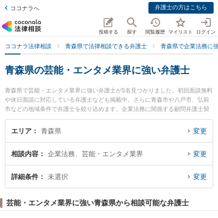
弁護士の方はこちら
ココナラへ
投稿する
探す
閲覧履歴
マイリスト
ログイン
ココナラ法律相談
青森県で法律相談できる弁護士
青森県で企業法務に
青森県の芸能・エンタメ業界に強い弁護士
青森県で芸能・エンタメ業界に強い弁護士が5名見つかりました。初回面談無料
や休日面談に対応している弁護士なども掲載中。さらに青森市や八戸市、弘前
市などの地域条件で弁護士を絞り込めます。企業法務に関係する顧問弁護士契
約や契約書作成・リーガルチェック、雇用契約書・就業規則作成等の細かな分
野での絞り込み検索もでき便利です。特に弁護士法人青森リーガルサービス 八
エリア
青森県
変更
戸シティ法律事務所の山口 龍介弁護士や須藤真悟法律事務所の須藤 真悟弁護
士、青い森法律事務所の小澤 博之弁護士のプロフィール情報や弁護士費用、強
相談内容
企業法務、芸能・エンタメ業界
変更
みなどが注目されています。『青森県で土日や夜間に発生した芸能・エンタメ
業界のトラブルを今すぐに弁護士に相談したい』『芸能・エンタメ業界のトラ
ブル解決の実績豊富な近くの弁護士を検索したい』『初回相談無料で芸能・エ
詳細条件
未選択
変更
ンタメ業界を法律相談できる青森県内の弁護士に相談予約したい』などでお困
りの相談者さんにおすすめです。
芸能・エンタメ業界に強い青森県から相談可能な弁護士