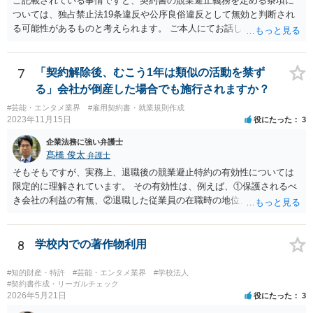
ご記載されている事情ですと、契約書の競業避止義務を定める条項に
ついては、独占禁止法19条違反や公序良俗違反として無効と判断され
る可能性があるものと考えられます。 ご本人にてお話しを進められる
場合、事務所側から不利な条件を要求されるおそれもございますの
で、弁護士を通じて交渉することも選択肢として取り得るかと思われ
ます。
7
「契約解除後、むこう1年は類似の活動を禁ず
る」会社が倒産した場合でも施行されますか？
#芸能・エンタメ業界
#雇用契約書・就業規則作成
2023年11月15日
役にたった
3
企業法務に強い弁護士
髙橋 俊太
弁護士
そもそもですが、実務上、退職後の競業避止特約の有効性については
限定的に理解されています。 その有効性は、例えば、①保護されるべ
き会社の利益の有無、②退職した従業員の在職時の地位、③地域的限
定の有無、④競業避止義務の存続期間、⑤禁止される競業行為の範
囲、⑥代償措置の有無といった判断要素によって検討されます。 いず
れにしても、書面を拝見するなど具体的な事情を詳しくお伺いする必
8
学校内での著作物利用
要はありますが、上記判断要素に照らす限り、ご相談のケースにおい
ては会社側の請求は認められにくいのではないかという印象です。
#知的財産・特許
#芸能・エンタメ業界
#学校法人
#契約書作成・リーガルチェック
2026年5月21日
役にたった
3