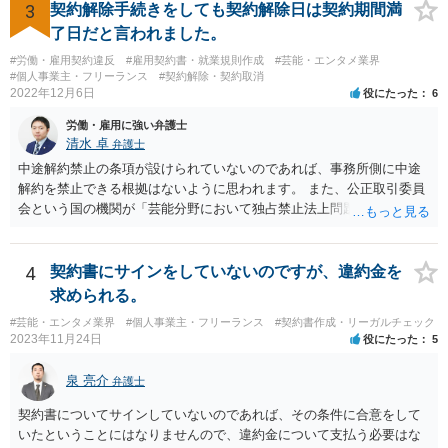
応じないという姿勢をとることができるため、スタッフの方の負担軽
3
契約解除手続きをしても契約解除日は契約期間満
減を図れると思います。 大変な状況かと思いますが、ご参考になりま
了日だと言われました。
したら幸いです。
#労働・雇用契約違反
#雇用契約書・就業規則作成
#芸能・エンタメ業界
#個人事業主・フリーランス
#契約解除・契約取消
2022年12月6日
役にたった
6
労働・雇用に強い弁護士
清水 卓
弁護士
中途解約禁止の条項が設けられていないのであれば、事務所側に中途
解約を禁止できる根拠はないように思われます。 また、公正取引委員
会という国の機関が「芸能分野において独占禁止法上問題となり得る
行為の想定例」として、「所属事務所が，契約終了後は⼀定期間芸能
活動を⾏えない旨の義務を課し，⼜は移籍・独⽴した場合には芸能活
動を妨害する旨⽰唆して，移籍・独⽴を諦めさせること（優越的地位
4
契約書にサインをしていないのですが、違約金を
の濫⽤等）を例示しています。 ライバー事務所にも同様のことが言え
求められる。
る可能性があり、あなたのケースでも、独占禁止法上問題となり得ま
#芸能・エンタメ業界
#個人事業主・フリーランス
#契約書作成・リーガルチェック
す。 ただし、「※これら⾏為が実際に独占禁⽌法違反となるかどうか
2023年11月24日
役にたった
5
は，具体的態様に照らして個別に判断されることとなる。例えば，優
越的地位の濫⽤に関して，不当に不利益を与えるか否かは，課される
泉 亮介
弁護士
義務等の内容や期間が⽬的に照らして過⼤であるか，与える不利益の
程度，代償措置の有無やその⽔準，あらかじめ⼗分な協議が⾏われた
契約書についてサインしていないのであれば、その条件に合意をして
か等を考慮の上，個別具体的に判断される」という指摘もなされてい
いたということにはなりませんので、違約金について支払う必要はな