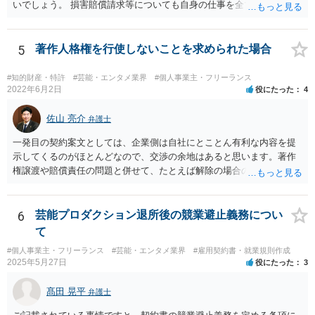
るので、ご事案に応じ、挙げられている事情を具体的に検討して行く
いでしょう。 損害賠償請求等についても自身の仕事を全て処理してか
必要があります。 なお、退所等で事務所側と揉めるようであれば、弁
ら辞めるのであれば一般的には負担義務はないかと思われます。
護士に直接相談・依頼し、事務所側と交渉にあたってもらう方法もあ
るかと思います。 （参考）「⼈材分野における公正取引委員会の取
5
著作人格権を行使しないことを求められた場合
組」（令和元年９月２５日 公正取引委員会）６頁 https://www.jftc.g
o.jp/houdou/kouenkai/190925kondan_file/siryou2.pdf
#知的財産・特許
#芸能・エンタメ業界
#個人事業主・フリーランス
2022年6月2日
役にたった
4
佐山 亮介
弁護士
一発目の契約案文としては、企業側は自社にとことん有利な内容を提
示してくるのがほとんどなので、交渉の余地はあると思います。著作
権譲渡や賠償責任の問題と併せて、たとえば解除の場合のクリエータ
ー側への補償を設けさせるといった修正要望は出してみる価値があり
ます（実際、民法の原則では一方的な委任契約の解除には、必要に応
じて損害の補償をしなければならないと定められています。） ただ、
6
芸能プロダクション退所後の競業避止義務につい
そこで「これはうちの定型書式なので変更できない」といった趣旨の
て
回答があれば、今後の信頼関係の構築を考えても、ご縁がなかったと
#個人事業主・フリーランス
#芸能・エンタメ業界
#雇用契約書・就業規則作成
して契約を見送られた方が良いように思います。
2025年5月27日
役にたった
3
髙田 晃平
弁護士