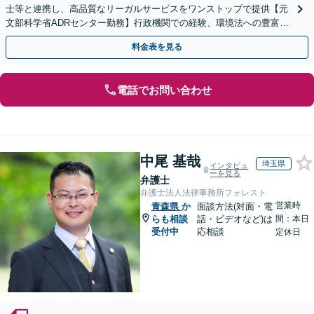
士等と連携し、高品質なリーガルサービスをワンストップで提供【元
文部科学省ADRセンター勤務】行政機関での経験、環境法への豊富な
知識を活かし、事業者さまの抱える問題を解決へ導きます
料金表を見る
電話でお問い合わせ
中尾 基哉
埼玉県
インタビュ
ーを見る
弁護士
弁護士法人法律事務所フォレスト
営業時
青森県
か
面談方法(対面・電
らも相談
話・ビデオなど)は
間：本日
受付中
応相談
定休日