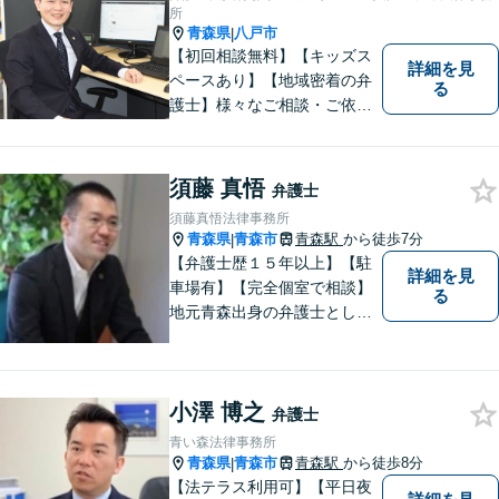
所
青森県
八戸市
|
【初回相談無料】【キッズス
詳細を見
ペースあり】【地域密着の弁
る
護士】様々なご相談・ご依頼
案件に迅速・丁寧に対応いた
します。お困りの方はぜひご
相談ください。
須藤 真悟
弁護士
須藤真悟法律事務所
青森県
青森市
青森駅
から徒歩7分
|
【弁護士歴１５年以上】【駐
詳細を見
車場有】【完全個室で相談】
る
地元青森出身の弁護士とし
て、相談にお越しくださった
方々が、平穏な日常を取り戻
すことができるように、迅速
小澤 博之
に、そして真剣に取り組みま
弁護士
す。皆様が安心して相談でき
青い森法律事務所
るような雰囲気づくりを行な
青森県
青森市
青森駅
から徒歩8分
|
っています。
【法テラス利用可】【平日夜