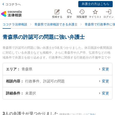
弁護士の方はこちら
ココナラへ
投稿する
探す
閲覧履歴
マイリスト
ログイン
ココナラ法律相談
青森県で法律相談できる弁護士
青森県で行政事件に
青森県の許認可の問題に強い弁護士
青森県で許認可の問題に強い弁護士が3名見つかりました。休日面談や夜間面談
に対応している弁護士なども掲載中。さらに青森市や八戸市、弘前市などの地
域条件で弁護士を絞り込めます。行政事件に関係する行政処分の不服申立てや
住民訴訟、抗告訴訟（処分取り消し等）等の細かな分野での絞り込み検索もで
き便利です。特に安藤法律事務所の安藤 祥吾弁護士や青い森法律事務所の小澤
エリア
青森県
変更
博之弁護士、澤村こうじ法律事務所の澤村 康治弁護士のプロフィール情報や弁
護士費用、強みなどが注目されています。『青森県で土日や夜間に発生した許
相談内容
行政事件、許認可の問題
変更
認可の問題のトラブルを今すぐに弁護士に相談したい』『許認可の問題のトラ
ブル解決の実績豊富な近くの弁護士を検索したい』『初回相談無料で許認可の
問題を法律相談できる青森県内の弁護士に相談予約したい』などでお困りの相
詳細条件
未選択
変更
談者さんにおすすめです。
3
人の弁護士が見つかりました
(検索結果について詳しくは
こちら
)