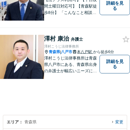
詳細を見
間土曜日対応可】【青森駅徒
る
歩8分】 「こんなこと相談し
ていいのだろうか」とお思い
の方、大丈夫です。どのよう
なお悩みでもご相談くださ
澤村 康治
い。 皆様が抱えている問題に
弁護士
真摯に向き合い、ともに解決
澤村こうじ法律事務所
いたします。
青森県
八戸市
本八戸駅
から徒歩6分
|
澤村こうじ法律事務所は青森
詳細を見
県八戸市にある、青森県出身
る
の弁護士が幅広いニーズにお
応えするアットホームな法律
事務所です。
エリア
青森県
変更