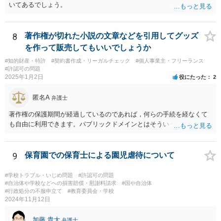
いてあるでしょう。
8
著作権が切れた小説の文章などを引用してグッズ
を作って販売してもいいでしょうか
#知的財産・特許
#契約書作成・リーガルチェック
#個人事業主・フリーランス
#許認可の問題
2025年1月2日
役にたった
2
匿名A
弁護士
著作権の保護期間が経過しているのであれば，何らの手続を経なくて
も自由に利用できます。パブリックドメインとはそういう意味です。
9
保育園での保育士による園児虐待について
#学校トラブル・いじめ問題
#許認可の問題
#自治体や学校などへの損害賠償・慰謝料請求
#国や自治体
#行政処分の不服申立て
#教育委員会・学校
2024年11月12日
加藤 貴大
弁護士