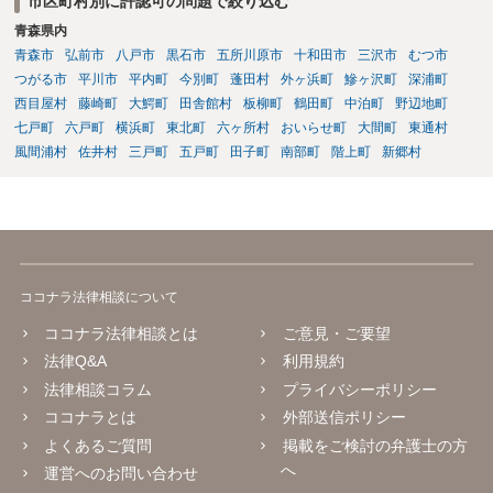
市区町村別に許認可の問題で絞り込む
青森県内
青森市
弘前市
八戸市
黒石市
五所川原市
十和田市
三沢市
むつ市
つがる市
平川市
平内町
今別町
蓬田村
外ヶ浜町
鰺ヶ沢町
深浦町
西目屋村
藤崎町
大鰐町
田舎館村
板柳町
鶴田町
中泊町
野辺地町
七戸町
六戸町
横浜町
東北町
六ヶ所村
おいらせ町
大間町
東通村
風間浦村
佐井村
三戸町
五戸町
田子町
南部町
階上町
新郷村
ココナラ法律相談について
ココナラ法律相談とは
ご意見・ご要望
法律Q&A
利用規約
法律相談コラム
プライバシーポリシー
ココナラとは
外部送信ポリシー
よくあるご質問
掲載をご検討の弁護士の方
へ
運営へのお問い合わせ