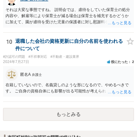
それは大変な事態ですね。 説明会では、虐待をしていた保育士の処分
内容や、解雇等により保育士が減る場合は保育士を補充するかどうか
に加えて、園が虐待を受けた児童の保護者に対し慰謝料を支払うかど
うかの意思を確認するとよいと思います。 虐待を受けた子の保護者に
対する慰謝料の支払いをする意思がないようであれば、訴訟提起も視
野に入れるとよいでしょう。その場合、お一人お一人の慰謝料額はあ
10
退職した会社の資格更新に自分の名前を使われる
まり高額にならず弁護士費用のほうが高くなるおそれがありますの
件について
で、集団で同じ弁護士に依頼したほうが、弁護士費用は抑えられると
#許認可の問題
#不祥事対応
#不動産・建設業界
思います（ただし、全員分の慰謝料を園が支払えない場合には、誰が
2024年7月27日
役にたった
2
いくら取得するかで揉めてしまうと弁護士が辞任せざるを得なくなり
ますので、そういったリスクを慎重に検討した上でご判断いただく必
匿名A
弁護士
要があります）。
在籍していないので、名義貸しのような形になるので、やめるべきで
す。 ご自身の資格自体にも影響が出る可能性が考えられます。
もっとみる