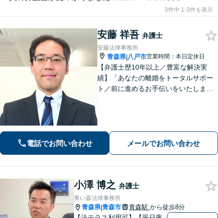
3件中 1-3件を表示
安藤 祥吾
弁護士
安藤法律事務所
青森県
八戸市
営業時間：本日定休日
|
【弁護士歴10年以上／豊富な解決実
績】「あなたの離婚をトータルサポー
ト／前に進めるお手伝いをいたしま
す」財産分与／親権／養育費／面会交
流／婚姻費用「相続人調査から協議・
調停の対応まで、すべてお任せくださ
い」【秘密厳守】【休日・夜間相談あ
り】
電話でお問い合わせ
メールでお問い合わせ
小澤 博之
弁護士
青い森法律事務所
青森県
青森市
青森駅
から徒歩8分
|
【法テラス利用可】【平日夜