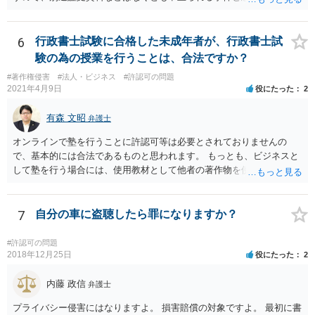
6
行政書士試験に合格した未成年者が、行政書士試
験の為の授業を行うことは、合法ですか？
#著作権侵害
#法人・ビジネス
#許認可の問題
2021年4月9日
役にたった
2
有森 文昭
弁護士
オンラインで塾を行うことに許認可等は必要とされておりませんの
で、基本的には合法であるものと思われます。 もっとも、ビジネスと
して塾を行う場合には、使用教材として他者の著作物を使用しないこ
と等、法的に注意する必要がある点はございますので、都度個別に弁
護士にご相談いただきながら進めていただいた方が安心であるように
思います。
7
自分の車に盗聴したら罪になりますか？
#許認可の問題
2018年12月25日
役にたった
2
内藤 政信
弁護士
プライバシー侵害にはなりますよ。 損害賠償の対象ですよ。 最初に書