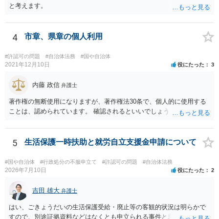
と考えます。
4
市章、県章の個人利用
#許認可の問題
#自治体法務
#国や自治体
2021年12月10日
役にたった
3
内藤 政信
弁護士
著作権の無断使用になりますが、著作権法30条で、個人的に使用する
ことは、認められています。 確認されるといいでしょう。
5
生活保護一時扶助と就労自立支援金申請について
#国や自治体
#行政処分の不服申立て
#許認可の問題
#自治体法務
2026年7月10日
役にたった
2
吉田 雄大
弁護士
はい、ごきょうだいの生活保護受給・廃止等の客観的状況は明らかで
すので、別途証拠資料などはなくとも申立られる事件と思います。