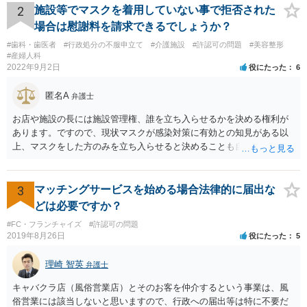
2
施設等でマスクを着用していない事で拒否された
場合は慰謝料を請求できるでしょうか？
#歯科・歯医者
#行政処分の不服申立て
#介護施設
#許認可の問題
#美容整形
#産婦人科
2022年9月2日
役にたった
6
匿名A
弁護士
お店や施設の長には施設管理権、誰を立ち入らせるかを決める権利が
あります。ですので、現状マスクが感染対策に有効との知見がある以
上、マスクをした方のみを立ち入らせると決めることも自由であり、
不当な差別には当たらないと考えられます。 これが公衆浴場や旅館業
など公益的な側面のある業種ですと、公衆浴場法など各種業法で定め
られた理由以外での利用拒否は禁止されていますし、公の施設でもマ
3
マッチングサービスを始める場合法律的に届出な
スクなしだけでの利用拒否は問題となりえますが、民間のお店に対し
どは必要ですか？
ては慰謝料の請求は認められないと考えられます。
#FC・フランチャイズ
#許認可の問題
2019年8月26日
役にたった
5
理崎 智英
弁護士
キャバクラ店（風俗営業店）とそのお客を仲介するという事業は、風
俗営業には該当しないと思いますので、行政への届出等は特に不要だ