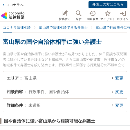
弁護士の方はこちら
ココナラへ
投稿する
探す
閲覧履歴
マイリスト
ログイン
ココナラ法律相談
富山県で法律相談できる弁護士
富山県で行政事件に
富山県の国や自治体相手に強い弁護士
富山県で国や自治体相手に強い弁護士が3名見つかりました。休日面談や夜間面
談に対応している弁護士なども掲載中。さらに富山市や砺波市、魚津市などの
地域条件で弁護士を絞り込めます。行政事件に関係する行政処分の不服申立て
や住民訴訟、抗告訴訟（処分取り消し等）等の細かな分野での絞り込み検索も
でき便利です。特に山岸陽平法律事務所の山岸 陽平弁護士や高橋法律事務所の
エリア
富山県
変更
高橋 良太弁護士、嘉義総合法律事務所の嘉義 亮太弁護士のプロフィール情報や
弁護士費用、強みなどが注目されています。『富山県で土日や夜間に発生した
相談内容
行政事件、国や自治体
変更
国や自治体相手のトラブルを今すぐに弁護士に相談したい』『国や自治体相手
のトラブル解決の実績豊富な近くの弁護士を検索したい』『初回相談無料で国
や自治体相手を法律相談できる富山県内の弁護士に相談予約したい』などでお
詳細条件
未選択
変更
困りの相談者さんにおすすめです。
国や自治体に強い富山県から相談可能な弁護士