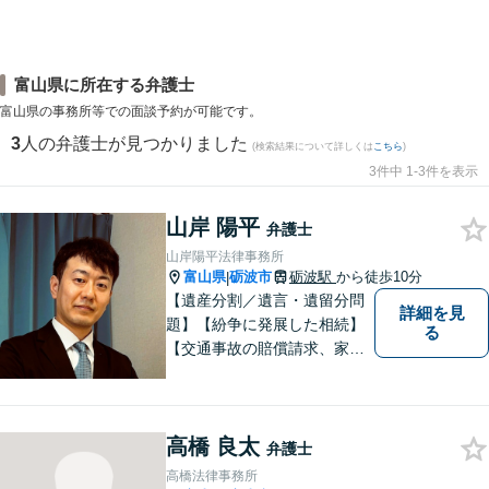
富山県に所在する弁護士
富山県の事務所等での面談予約が可能です。
3
人の弁護士が見つかりました
(検索結果について詳しくは
こちら
)
3件中 1-3件を表示
山岸 陽平
弁護士
山岸陽平法律事務所
富山県
砺波市
砺波駅
から徒歩10分
|
【遺産分割／遺言・遺留分問
詳細を見
題】【紛争に発展した相続】
る
【交通事故の賠償請求、家族
問題、刑事事件も】【富山県
砺波地域を中心に富山県・石
川県に対応】 訴訟、調停、
高橋 良太
交渉などの代理人活動を行い
弁護士
ます。顧問契約先の法律相
高橋法律事務所