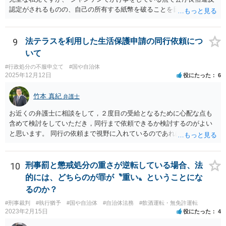
て学籍を剥奪されたかどうか、ということなので、厳密に言えば卒業
認定がされるものの、自己の所有する紙幣を破ることを目的とするこ
証書自体の議論とは直接関係しないと思います。
と自体は公序良俗違反とはされないと思います（所有権の絶対性）。
9
法テラスを利用した生活保護申請の同行依頼につ
いて
#行政処分の不服申立て
#国や自治体
2025年12月12日
役にたった
6
竹本 真紀
弁護士
お近くの弁護士に相談をして，２度目の受給となるために心配な点も
含めて検討をしていただき，同行まで依頼できるか検討するのがよい
と思います。 同行の依頼まで視野に入れているのであれば，お近くの
弁護士の方の方が，動いてもらいやすいかと思います。
10
刑事罰と懲戒処分の重さが逆転している場合、法
的には、どちらのが罪が〝重い〟ということにな
るのか？
#刑事裁判
#執行猶予
#国や自治体
#自治体法務
#飲酒運転・無免許運転
2023年2月15日
役にたった
4