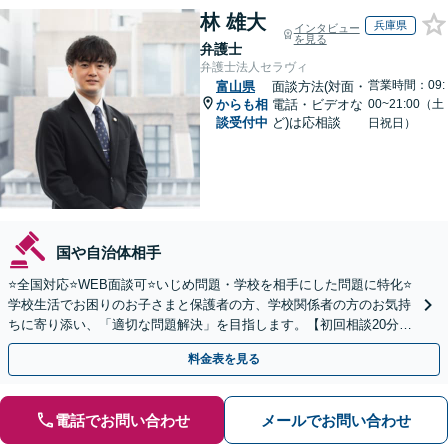
林 雄大
兵庫県
インタビュー
を見る
弁護士
弁護士法人セラヴィ
営業時間：09:
富山県
面談方法(対面・
からも相
電話・ビデオな
00~21:00（土
談受付中
ど)は応相談
日祝日）
国や自治体相手
⭐️全国対応⭐️WEB面談可⭐️いじめ問題・学校を相手にした問題に特化⭐️
学校生活でお困りのお子さまと保護者の方、学校関係者の方のお気持
ちに寄り添い、「適切な問題解決」を目指します。【初回相談20分無
料】
料金表を見る
電話でお問い合わせ
メールでお問い合わせ