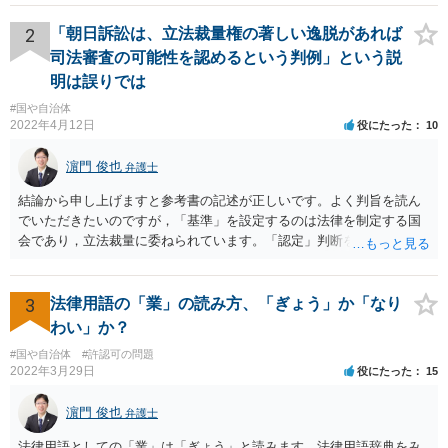
いいと思います。 ＞示談と刑事の両方を相談できる弁護士の先生をさ
がしております。 ネットでさがすとあまりの多さに戸惑っておりま
2
「朝日訴訟は、立法裁量権の著しい逸脱があれば
す。 どの方にお願いしても同じなのでしょうか。 話してみた感じや説
司法審査の可能性を認めるという判例」という説
明など、いろいろ考慮して判断することになります。 書類が届いたば
明は誤りでは
かりで不安でしょうから、どこかしら相談に行ってみると良いと思い
#国や自治体
ます。 複数の弁護士に相談されて決められるケースもありますし、は
2022年4月12日
役にたった
10
じめに相談したところで依頼しなければならないわけではありませ
ん。
濵門 俊也
弁護士
結論から申し上げますと参考書の記述が正しいです。よく判旨を読ん
でいただきたいのですが，「基準」を設定するのは法律を制定する国
会であり，立法裁量に委ねられています。「認定」判断をするのが行
政であり，行政裁量に委ねられています。「現実の生活条件を無視し
て著しく低い基準を設定する」おそれのある主体は国会です。ですの
で，後の「裁量権」の主体も国会となります。
3
法律用語の「業」の読み方、「ぎょう」か「なり
わい」か？
#国や自治体
#許認可の問題
2022年3月29日
役にたった
15
濵門 俊也
弁護士
法律用語としての「業」は「ぎょう」と読みます。法律用語辞典をみ