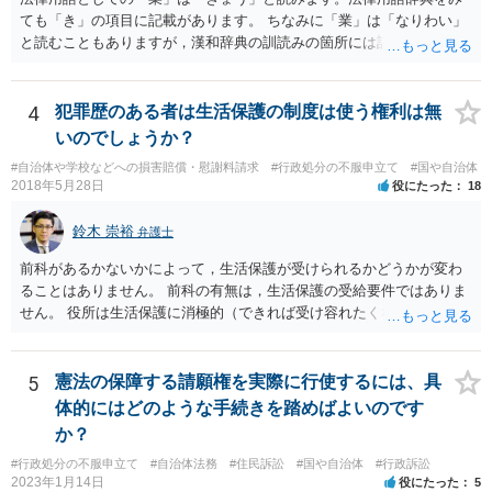
ても「き」の項目に記載があります。 ちなみに「業」は「なりわい」
と読むこともありますが，漢和辞典の訓読みの箇所には記載がないで
す。「生業」と表記するのがよいでしょう。
4
犯罪歴のある者は生活保護の制度は使う権利は無
いのでしょうか？
#自治体や学校などへの損害賠償・慰謝料請求
#行政処分の不服申立て
#国や自治体
2018年5月28日
役にたった
18
鈴木 崇裕
弁護士
前科があるかないかによって，生活保護が受けられるかどうかが変わ
ることはありません。 前科の有無は，生活保護の受給要件ではありま
せん。 役所は生活保護に消極的（できれば受け容れたくない）な姿勢
を示すことが多いようですが， 受給要件を満たしていることをきちん
と説明しましょう。
5
憲法の保障する請願権を実際に行使するには、具
体的にはどのような手続きを踏めばよいのです
か？
#行政処分の不服申立て
#自治体法務
#住民訴訟
#国や自治体
#行政訴訟
2023年1月14日
役にたった
5