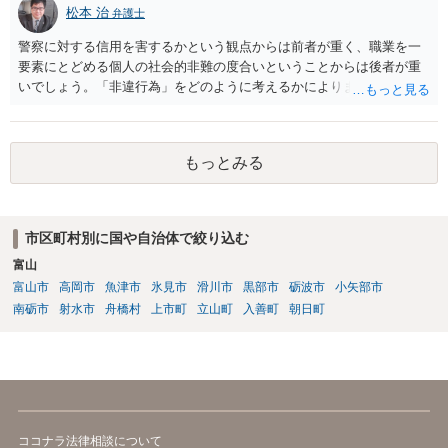
松本 治
弁護士
警察に対する信用を害するかという観点からは前者が重く、職業を一
要素にとどめる個人の社会的非難の度合いということからは後者が重
いでしょう。「非違行為」をどのように考えるかによります。
もっとみる
市区町村別に国や自治体で絞り込む
富山
富山市
高岡市
魚津市
氷見市
滑川市
黒部市
砺波市
小矢部市
南砺市
射水市
舟橋村
上市町
立山町
入善町
朝日町
ココナラ法律相談について