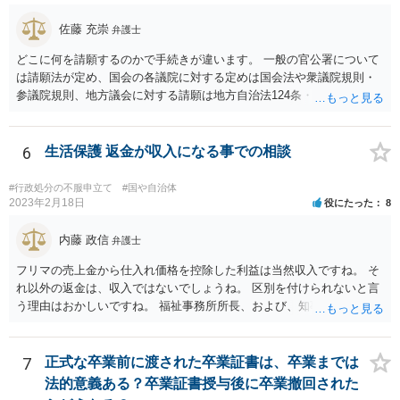
佐藤 充崇
弁護士
どこに何を請願するのかで手続きが違います。 一般の官公署について
は請願法が定め、国会の各議院に対する定めは国会法や衆議院規則・
参議院規則、地方議会に対する請願は地方自治法124条・125条が定め
ています。 請願を行おうとする官公署にまず問いあわせるのが比較的
スムースかと思います。
6
生活保護 返金が収入になる事での相談
#行政処分の不服申立て
#国や自治体
2023年2月18日
役にたった
8
内藤 政信
弁護士
フリマの売上金から仕入れ価格を控除した利益は当然収入ですね。 そ
れ以外の返金は、収入ではないでしょうね。 区別を付けられないと言
う理由はおかしいですね。 福祉事務所所長、および、知事、および、
厚労省の担当部を調べて、 それぞれ同文の質問書を送ってみるといい
でしょう。
7
正式な卒業前に渡された卒業証書は、卒業までは
法的意義ある？卒業証書授与後に卒業撤回された