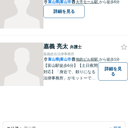
談、個人の方の法律相談対応
富山県
富山市
大手モール駅
から徒歩6分
|
も。
詳細を見る
嘉義 亮太
弁護士
嘉義総合法律事務所
富山県
富山市
地鉄ビル前駅
から徒歩1分
|
【富山駅徒歩6分】【土日夜間
詳細を見
対応】「身近で、頼りになる
る
法律事務所」がモットーで
す。交通事故・刑事事件・離
婚問題を中心に、幅広いお困
りごとに対応していおりま
す。お悩みになる前に、ご相
談ください。【24Hメール受
付】