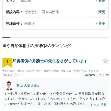
エリア
富山県
変更
相談内容
行政事件、国や自治体
変更
詳細条件
未選択
変更
国や自治体相手の法律Q&Aランキング
1
加害者側の弁護士の先生をさがしています
#死亡事故
#解決に向けた示談
#国や自治体
#加害者
#示談交渉
#被害者
2021年2月15日
役にたった
23
村山 大基
弁護士
＞一昨日、検察からの呼び出しと公安委員会からの意見聴取書が届き
ました。 何かをしなければならないのでしょうが、何をどうすれば良
いのかわかりません。 取り急ぎ、①検察からの呼び出しにはきちんと
応じることと、②早めに届いた書類を持って弁護士に相談に行くのが