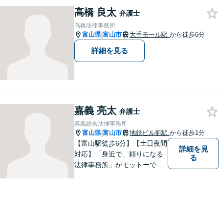
川県に対応】 訴訟、調停、
高橋 良太
交渉などの代理人活動を行い
弁護士
ます。顧問契約先の法律相
高橋法律事務所
談、個人の方の法律相談対応
富山県
富山市
大手モール駅
から徒歩6分
|
も。
詳細を見る
嘉義 亮太
弁護士
嘉義総合法律事務所
富山県
富山市
地鉄ビル前駅
から徒歩1分
|
【富山駅徒歩6分】【土日夜間
詳細を見
対応】「身近で、頼りになる
る
法律事務所」がモットーで
す。交通事故・刑事事件・離
婚問題を中心に、幅広いお困
りごとに対応していおりま
す。お悩みになる前に、ご相
談ください。【24Hメール受