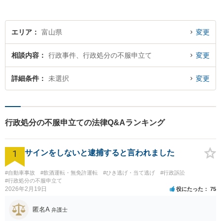
付】
エリア
富山県
変更
相談内容
行政事件、行政処分の不服申立て
変更
詳細条件
未選択
変更
行政処分の不服申立ての法律Q&Aランキング
1
サインをしないと逮捕すると言われました
#自動車事故
#飲酒運転・無免許運転
#ひき逃げ・当て逃げ
#行政訴訟
#行政処分の不服申立て
2026年2月19日
役にたった
75
匿名A
弁護士