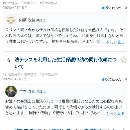
#行政処分の不服申立て
#国や自治体
2023年2月18日
役にたった
8
内藤 政信
弁護士
フリマの売上金から仕入れ価格を控除した利益は当然収入ですね。 そ
れ以外の返金は、収入ではないでしょうね。 区別を付けられないと言
う理由はおかしいですね。 福祉事務所所長、および、知事、および、
厚労省の担当部を調べて、 それぞれ同文の質問書を送ってみるといい
でしょう。
6
法テラスを利用した生活保護申請の同行依頼につ
いて
#行政処分の不服申立て
#国や自治体
2025年12月12日
役にたった
6
竹本 真紀
弁護士
お近くの弁護士に相談をして，２度目の受給となるために心配な点も
含めて検討をしていただき，同行まで依頼できるか検討するのがよい
と思います。 同行の依頼まで視野に入れているのであれば，お近くの
弁護士の方の方が，動いてもらいやすいかと思います。