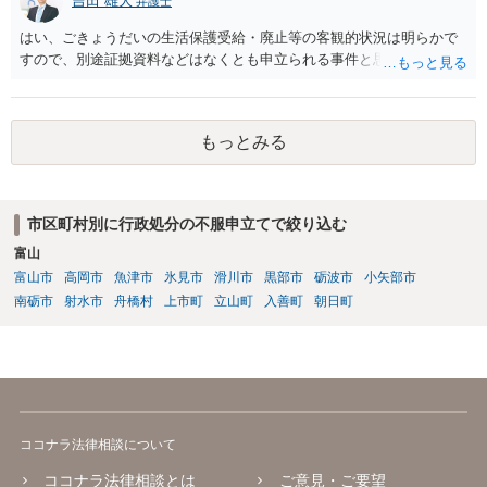
吉田 雄大
弁護士
はもちろんのこと、認可外の保育施設でも補助金を受けている施設
はい、ごきょうだいの生活保護受給・廃止等の客観的状況は明らかで
は、市や区、都道府県などの責任の範囲内にありますから、役所も相
すので、別途証拠資料などはなくとも申立られる事件と思います。
談に応じなくてはなりません。
もっとみる
市区町村別に行政処分の不服申立てで絞り込む
富山
富山市
高岡市
魚津市
氷見市
滑川市
黒部市
砺波市
小矢部市
南砺市
射水市
舟橋村
上市町
立山町
入善町
朝日町
ココナラ法律相談について
ココナラ法律相談とは
ご意見・ご要望