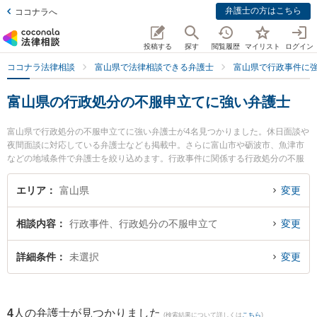
弁護士の方はこちら
ココナラへ
投稿する
探す
閲覧履歴
マイリスト
ログイン
ココナラ法律相談
富山県で法律相談できる弁護士
富山県で行政事件に
富山県の行政処分の不服申立てに強い弁護士
富山県で行政処分の不服申立てに強い弁護士が4名見つかりました。休日面談や
夜間面談に対応している弁護士なども掲載中。さらに富山市や砺波市、魚津市
などの地域条件で弁護士を絞り込めます。行政事件に関係する行政処分の不服
申立てや住民訴訟、抗告訴訟（処分取り消し等）等の細かな分野での絞り込み
検索もでき便利です。特に菊法律事務所の大橋 弘輝弁護士や山岸陽平法律事務
エリア
富山県
変更
所の山岸 陽平弁護士、高橋法律事務所の高橋 良太弁護士のプロフィール情報や
弁護士費用、強みなどが注目されています。『富山県で土日や夜間に発生した
相談内容
行政事件、行政処分の不服申立て
変更
行政処分の不服申立てのトラブルを今すぐに弁護士に相談したい』『行政処分
の不服申立てのトラブル解決の実績豊富な近くの弁護士を検索したい』『初回
相談無料で行政処分の不服申立てを法律相談できる富山県内の弁護士に相談予
詳細条件
未選択
変更
約したい』などでお困りの相談者さんにおすすめです。
4
人の弁護士が見つかりました
(検索結果について詳しくは
こちら
)