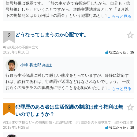
信号無視は犯罪です。 「前の車が赤で右折進行したから、自分も（信
号無視）した」ということですから、道路交通法違反として「３月以
下の拘禁刑又は５万円以下の罰金」という犯罪行為として処罰される
可能性がありました。 となると、警察官としては、あなたがサインし
ようとしまいと現行犯逮捕できるわけです。 そこを、「サインをしな
いと逮捕する」というのは、「現行犯逮捕して刑事処分（罰金でも前
2
どうなってしまうのか心配です。
科になる）にできるが、認めてサインすれば反則処理（何千円程度の
反則金があっても前科にならない）ですませてあげる」という意味で
#行政処分の不服申立て
す。 あなたはこの警察官を非難するのではなく、感謝すべきというこ
2023年3月16日
役にたった
15
とです。 警察官の「こんな事を言うのだったら免許証返した方がい
い」との発言ですが、実際「前の車が赤で右折進行したから、自分も
小峰 将太郎
弁護士
（信号無視）した」というあなたと同じ考えの人が運転をしている公
行政も生活保護に対して厳しい態度をとっていますが、冷静に対応す
道は、きちんと交通ルールを守っている人や歩行者らにとってとても
れば、誤解であれば、行政罰や返還などはなされないでしょう。 一度
危険なものであり怖いので、そのような人には是非とも運転免許を返
お近くの法テラスの事務所に行くことをお勧めいたします。
納してほしいと思うのが社会の大勢です。 実際「交通違反を繰り返せ
ば免許停止や取消（強制返納）になる」のはそういうことです。 たま
たま（あなたにとって）いい警察官にあたったことをきっかけに、む
3
犯罪歴のある者は生活保護の制度は使う権利は無
しろ今回を苦い薬（良い教訓）として反省し、次回から「前の車は赤
で右折進行したけど、自分は右折進行を思いとどまった」と交通ルー
いのでしょうか？
ルを遵守するドライバーになってほしいと期待しています。
#自治体や学校などへの損害賠償・慰謝料請求
#行政処分の不服申立て
#国や自治体
2018年5月28日
役にたった
18