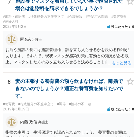
7
施設等でマスクを着用していない事で拒否された
場合は慰謝料を請求できるでしょうか？
#歯科・歯医者
#行政処分の不服申立て
#介護施設
#許認可の問題
#美容整形
#産婦人科
2022年9月2日
役にたった
6
匿名A
弁護士
お店や施設の長には施設管理権、誰を立ち入らせるかを決める権利が
あります。ですので、現状マスクが感染対策に有効との知見がある以
上、マスクをした方のみを立ち入らせると決めることも自由であり、
不当な差別には当たらないと考えられます。 これが公衆浴場や旅館業
など公益的な側面のある業種ですと、公衆浴場法など各種業法で定め
られた理由以外での利用拒否は禁止されていますし、公の施設でもマ
8
妻の主張する養育費の額を飲まなければ、離婚で
スクなしだけでの利用拒否は問題となりえますが、民間のお店に対し
きないのでしょうか？適正な養育費を知りたいで
ては慰謝料の請求は認められないと考えられます。
す。
#養育費
#行政処分の不服申立て
#調停
#性格の不一致
2019年3月19日
役にたった
8
内藤 政信
弁護士
指摘の車両は、生活保護でも認められるでしょう。 養育費の金額は、