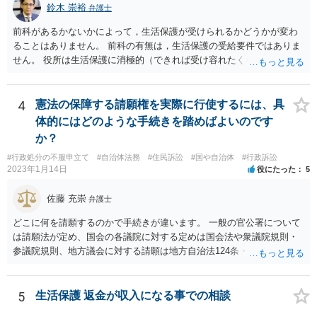
鈴木 崇裕
弁護士
前科があるかないかによって，生活保護が受けられるかどうかが変わ
ることはありません。 前科の有無は，生活保護の受給要件ではありま
せん。 役所は生活保護に消極的（できれば受け容れたくない）な姿勢
を示すことが多いようですが， 受給要件を満たしていることをきちん
と説明しましょう。
4
憲法の保障する請願権を実際に行使するには、具
体的にはどのような手続きを踏めばよいのです
か？
#行政処分の不服申立て
#自治体法務
#住民訴訟
#国や自治体
#行政訴訟
2023年1月14日
役にたった
5
佐藤 充崇
弁護士
どこに何を請願するのかで手続きが違います。 一般の官公署について
は請願法が定め、国会の各議院に対する定めは国会法や衆議院規則・
参議院規則、地方議会に対する請願は地方自治法124条・125条が定め
ています。 請願を行おうとする官公署にまず問いあわせるのが比較的
スムースかと思います。
5
生活保護 返金が収入になる事での相談