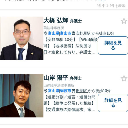
4件中 1-4件を表示
大橋 弘輝
弁護士
菊法律事務所
富山県
富山市
安野屋駅
から徒歩10分
|
【安野屋駅 10分】【WEB面談
詳細を見
可】【地域密着】法制度は
る
日々進化しており、弁護士に
も柔軟かつ迅速な対応が求め
られる時代です。 電子化やAI
の活用が進む中でも、依頼者
山岸 陽平
の声にしっかり耳を傾ける姿
弁護士
勢は変わりません。
山岸陽平法律事務所
富山県
砺波市
砺波駅
から徒歩10分
|
【遺産分割／遺言・遺留分問
詳細を見
題】【紛争に発展した相続】
る
【交通事故の賠償請求、家族
問題、刑事事件も】【富山県
砺波地域を中心に富山県・石