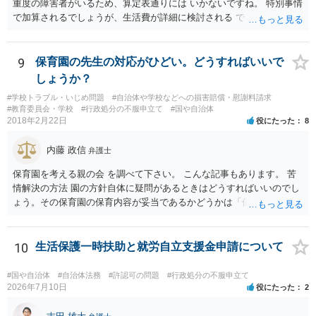
重度の障害者がいるため、算定表通りには いかないですね。 特別事情
で加算されるでしょうが、生活費が詳細に検討される でしょう。 退職
金は、勤続年数に対する別居時までの期間の割合で按分 し、その半額
が分与額になるでしょう。 一度家裁に離婚調停の申立てをしないと、
いつまで立っても、 目処がつかないかもしれないですね。
9
保育園の先生の対応がひどい。どうすればいいで
しょうか？
#学校トラブル・いじめ問題
#自治体や学校などへの損害賠償・慰謝料請求
#教育委員会・学校
#行政処分の不服申立て
#国や自治体
2018年2月22日
役にたった
8
内藤 政信
弁護士
保育園を考える親の会 を調べて下さい。 こんな記事もあります。 苦
情解決の方法 園の方針自体に疑問があるときはどうすればいいのでし
ょう。その保育園の保育内容が妥当であるかどうかは「保育所保育指
針」や「第三者評価基準」などのガイドラインで判断できます。 相談
だけで問題が解決できずにこじれた時には、苦情を文書にして保育園
に提出しましょう。園は保護者の苦情に耳を傾けなくてはならないと
10
生活保護一時扶助と就労自立支援金申請について
法律で義務付けられています（児童福祉施設最低基準第十四条の
三）。さらに苦情解決のための第三者委員を施設ごとにおくことも指
#国や自治体
#自治体法務
#許認可の問題
#行政処分の不服申立て
導されています。 保育園との相談や交渉で解決できない時には、区市
2026年7月10日
役にたった
2
町村の担当課に苦情を上げることになります。また、都道府県には
「福祉サービス運営適正化委員会」が設置されています。 認可保育所