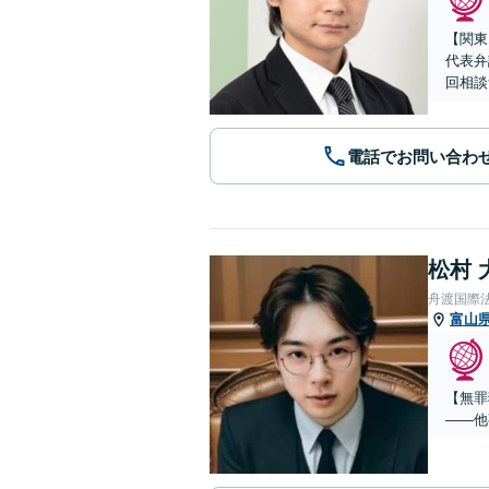
【関東
代表弁
回相談
電話でお問い合わ
松村 
舟渡国際
富山
【無罪
——他