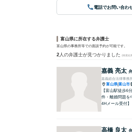
電話でお問い合わ
富山県に所在する弁護士
富山県の事務所等での面談予約が可能です。
2
人の弁護士が見つかりました
(検索結
嘉義 亮太
嘉義総合法律事務
富山県
富山市
|
【富山駅徒歩6
件・離婚問題を
4Hメール受付】
高橋 良太