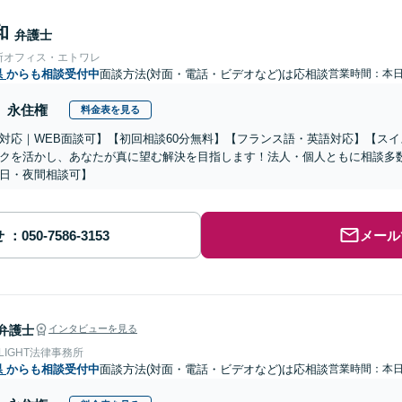
和
弁護士
所オフィス・エトワレ
県
からも相談受付中
面談方法(対面・電話・ビデオなど)は応相談
営業時間：本
永住権
料金表を見る
対応｜WEB面談可】【初回相談60分無料】【フランス語・英語対応】【ス
クを活かし、あなたが真に望む解決を目指します！法人・個人ともに相談多
日・夜間相談可】
せ
メール
弁護士
インタビューを見る
 LIGHT法律事務所
県
からも相談受付中
面談方法(対面・電話・ビデオなど)は応相談
営業時間：本