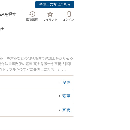
弁護士の方はこちら
&Aを探す
閲覧履歴
マイリスト
ログイン
護士
波市、魚津市などの地域条件で弁護士を絞り込め
合法律事務所の嘉義 亮太弁護士や高橋法律事
のトラブルを今すぐに弁護士に相談したい』
相談予約したい』などでお困りの相談者さんにお
変更
変更
変更