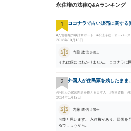
永住権の法律Q&Aランキング
1
ココナラで占い販売に関する
#入管書類の申請サポート
#不法滞在・オーバース
2018年10月13日
内藤 政信
弁護士
それは僕にはわかりません。 ココナラに
2
外国人が住民票を残したまま
#外国人の家族問題を抱える日本人
#在留資格
#
2024年1月12日
内藤 政信
弁護士
可能と思います。 永住権があり、帰国を
るでしょうから。