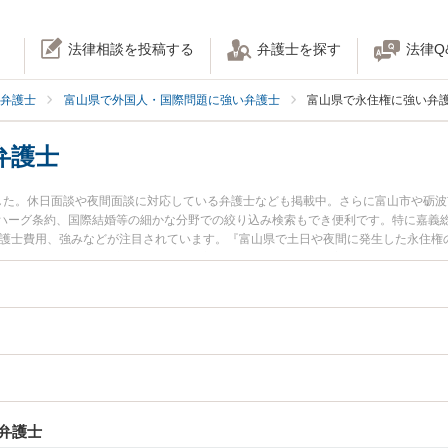
法律相談を投稿する
弁護士を探す
法律Q
弁護士
富山県で外国人・国際問題に強い弁護士
富山県で永住権に強い弁
弁護士
した。休日面談や夜間面談に対応している弁護士なども掲載中。さらに富山市や砺
ハーグ条約、国際結婚等の細かな分野での絞り込み検索もでき便利です。特に嘉義総
弁護士費用、強みなどが注目されています。『富山県で土日や夜間に発生した永住権
護士を検索したい』『初回相談無料で永住権を法律相談できる富山県内の弁護士に
弁護士