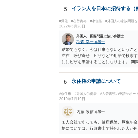
5
イラン人を日本に招待する（
#帰化
#在留資格
#永住権
#外国人の家族問題
2022年5月28日
外国人・国際問題に強い弁護士
稲森 幸一
弁護士
結婚でもなく、今は仕事もないということ
滞在 呼び寄せ ビザなどの用語で検索す
ににビザを申請することになります。 期
使館に問い合わせたほうがいいかもしれま
6
永住権の申請について
#永住権
#外国人労働者
#入管書類の申請サポー
2019年7月19日
内藤 政信
弁護士
１人会社であっても、健康保険、厚生年金
格については、行政書士で特化した人が何