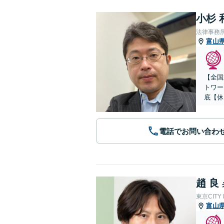
小杉 
法律事務
富山
【全国
トワー
底【休
電話でお問い合わ
趙 良
東京CITY
富山