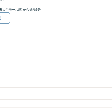
大手モール駅
から徒歩6分
る