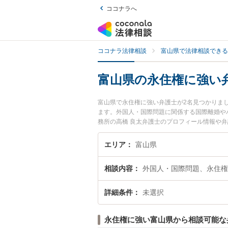
ココナラへ
ココナラ法律相談
富山県で法律相談できる
富山県の永住権に強い
富山県で永住権に強い弁護士が2名見つかりま
ます。外国人・国際問題に関係する国際離婚や
務所の高橋 良太弁護士のプロフィール情報や
『永住権のトラブル解決の実績豊富な近くの弁
すすめです。
エリア
富山県
相談内容
外国人・国際問題、永住権
詳細条件
未選択
永住権に強い富山県から相談可能な