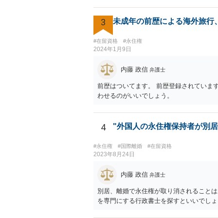
3
未成年の前歴による海外旅行
#在留資格
#永住権
2024年1月9日
内藤 政信
弁護士
前歴はついてます。 前歴登録されていま
わせるのがいいでしょう。
4
"外国人の永住権保持者が別
#永住権
#国際離婚
#在留資格
2023年8月24日
内藤 政信
弁護士
別居、離婚で永住権が取り消されることは
を専門にする行政書士を探すといいでしょ