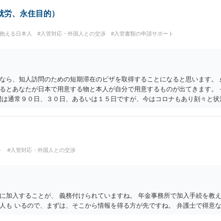
就労、永住目的）
を抱える日本人
#入管対応・外国人との交渉
#入管書類の申請サポート
なら、知人訪問のための短期滞在のビザを取得することになると思います。 
るとあなたが日本で用意する物と本人が自分で用意するものが出てきます。 
間は通常９０日、３０日、あるいは１５日ですが、今はコロナもあり刻々と状
せん。ネットでの情報収集もしたほうがいいと思います
ト
#入管対応・外国人との交渉
に加入することが、 義務付けられていますね。 年金事務所で加入手続を教え
人も いるので、まずは、そこから情報を得る方が先ですね。 弁護士で得意