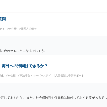
質問
テイ
#永住権
#外国人労働者
問い合わせることになるでしょう。
、海外への帰国はできるか？
帰化
#永住権
#不法滞在・オーバーステイ
#入管書類の申請サポート
予定してますから。 また、社会保険料や住民税は納付しておく必要があるでし