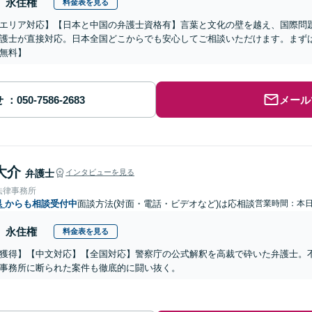
永住権
料金表を見る
エリア対応】【日本と中国の弁護士資格有】言葉と文化の壁を越え、国際問
護士が直接対応。日本全国どこからでも安心してご相談いただけます。まず
無料】
せ
メール
大介
弁護士
インタビューを見る
法律事務所
県
からも相談受付中
面談方法(対面・電話・ビデオなど)は応相談
営業時間：本
永住権
料金表を見る
獲得】【中文対応】【全国対応】警察庁の公式解釈を高裁で砕いた弁護士。
事務所に断られた案件も徹底的に闘い抜く。