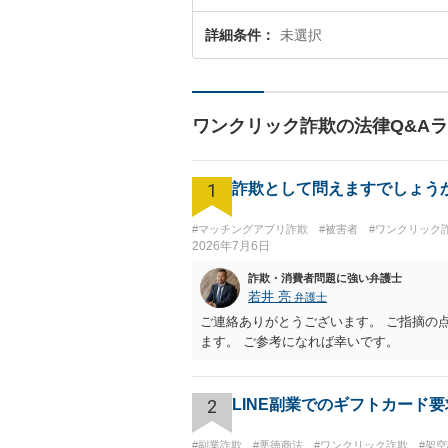
詳細条件
未選択
ワンクリック詐欺の法律Q&A
1
詐欺として問えますでしょう
#マッチングアプリ詐欺
#被害者
#ワンクリック
2026年7月6日
詐欺・消費者問題に強い弁護士
若井 亮
弁護士
ご連絡ありがとうございます。 ご指摘の
ます。 ご参考になれば幸いです。
2
LINE副業でのギフトカード
#副業詐欺
#悪徳商法
#ワンクリック詐欺
#架