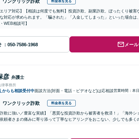
ワンクリック詐欺
料金表を見る
エリア対応】【相談は何度でも無料】投資詐欺、副業詐欺、ぼったくり被害
な対応が求められます。「騙された」「入金してしまった」といった場合は
・WEB相談可】
せ
メール
保彦
弁護士
法律事務所
県
からも相談受付中
面談方法(対面・電話・ビデオなど)は応相談
営業時間：本
ワンクリック詐欺
料金表を見る
詐欺に強い／豊富な実績】「悪質な投資詐欺から被害者を救済！」「海外シ
依頼者さまの痛みに寄り添って丁寧なヒアリングをおこない、少しでも多く