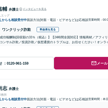
祐輔
弁護士
インタビューを見る
人エッグ
県
からも相談受付中
面談方法(対面・電話・ビデオなど)は応相談
営業時間：00:
ワンクリック詐欺
料金表を見る
成功報酬制(回収額の33％（税込）】【24時間全国対応】情報商材／アフィ
コンサル詐欺／投資詐欺／仮想通貨のトラブルは、お任せください！オンラ
せ
メール
尚志
弁護士
事務所
県
からも相談受付中
面談方法(対面・電話・ビデオなど)は応相談
営業時間：本