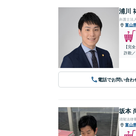
浦川 
弁護士法
富山
【完全
詐欺／
電話でお問い合わ
坂本 
清陵法律
富山