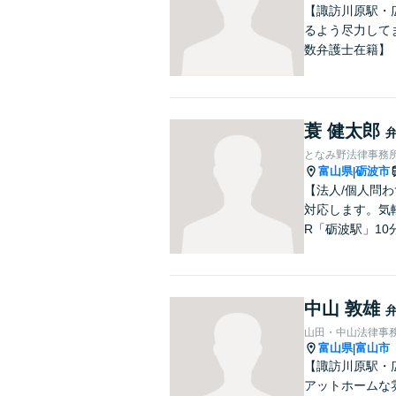
【諏訪川原駅・
るよう尽力して
数弁護士在籍】
蓑 健太郎
となみ野法律事務
富山県
砺波市
|
【法人/個人問わ
対応します。気
R「砺波駅」10
中山 敦雄
山田・中山法律事
富山県
富山市
|
【諏訪川原駅・
アットホームな