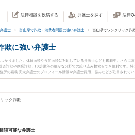
法律相談を投稿する
弁護士を探す
法律Q
弁護士
富山県で詐欺・消費者問題に強い弁護士
富山県でワンクリック詐
詐欺に強い弁護士
見つかりました。休日面談や夜間面談に対応している弁護士なども掲載中。さらに
投資詐欺や副業詐欺、FX詐欺等の細かな分野での絞り込み検索もでき便利です。特
事務所の嘉義 亮太弁護士のプロフィール情報や弁護士費用、強みなどが注目されて
したい』『ワンクリック詐欺のトラブル解決の実績豊富な近くの弁護士を検索した
などでお困りの相談者さんにおすすめです。
リック詐欺
相談可能な弁護士