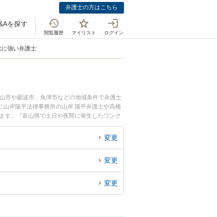
弁護士の方はこちら
&Aを探す
閲覧履歴
マイリスト
ログイン
欺に強い弁護士
富山市や砺波市、魚津市などの地域条件で弁護士
に山岸陽平法律事務所の山岸 陽平弁護士や高橋
います。『富山県で土日や夜間に発生したワンク
い』『初回相談無料でワンクリック詐欺を法律相
変更
変更
変更