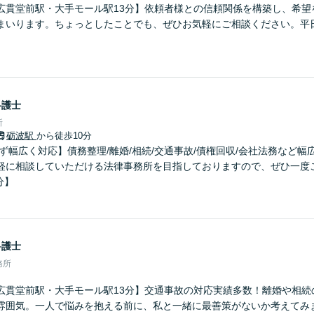
広貫堂前駅・大手モール駅13分】依頼者様との信頼関係を構築し、希望
まいります。ちょっとしたことでも、ぜひお気軽にご相談ください。平
弁護士
所
砺波駅
から徒歩10分
ず幅広く対応】債務整理/離婚/相続/交通事故/債権回収/会社法務など
軽に相談していただける法律事務所を目指しておりますので、ぜひ一度
分】
弁護士
務所
広貫堂前駅・大手モール駅13分】交通事故の対応実績多数！離婚や相続
雰囲気。一人で悩みを抱える前に、私と一緒に最善策がないか考えてみ