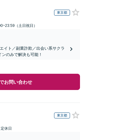
東京都
00~23:59（土日祝日）
リエイト／副業詐欺／出会い系サクラ
インのみで解決も可能！
でお問い合わせ
東京都
日定休日