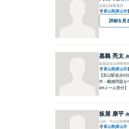
高橋法律事務所
富山県
富山市
|
詳細を見
嘉義 亮太
嘉義総合法律事務
富山県
富山市
|
【富山駅徒歩6
件・離婚問題を
4Hメール受付】
板屋 康平
山田・中山法律事
富山県
富山市
|