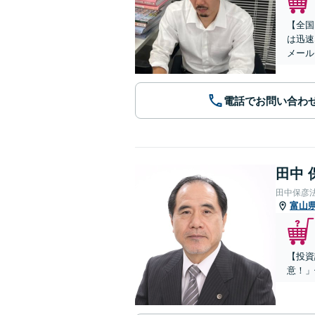
【全国
は迅速
メール
電話でお問い合わ
田中 
田中保彦
富山
【投資
意！」