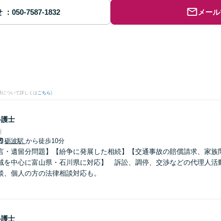
せ
メール
果について詳しくは
こちら
)
弁護士
所
砺波駅
から徒歩10分
言・遺留分問題】【紛争に発展した相続】【交通事故の賠償請求、家族
域を中心に富山県・石川県に対応】 訴訟、調停、交渉などの代理人活
談、個人の方の法律相談対応も。
弁護士