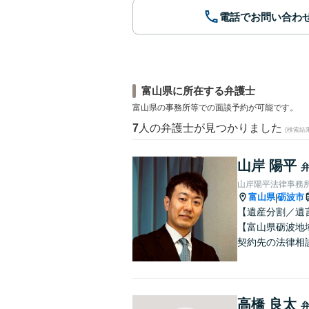
電話でお問い合わ
富山県に所在する弁護士
富山県の事務所等での面談予約が可能です。
7
人の弁護士が見つかりました
(検索結
山岸 陽平
山岸陽平法律事務
富山県
砺波市
|
【遺産分割／遺
【富山県砺波地
契約先の法律相
高橋 良太