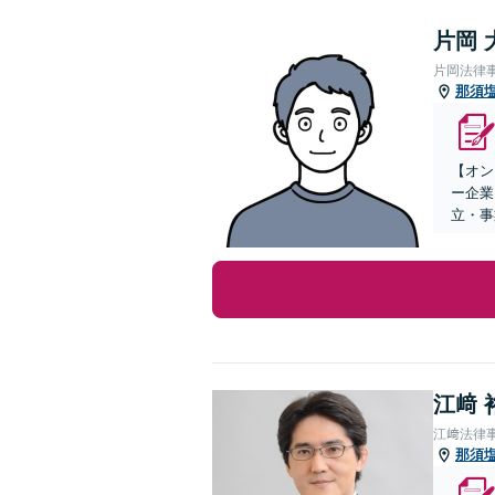
片岡 
片岡法律
那須
【オン
ー企業
立・事
江﨑 
江﨑法律
那須