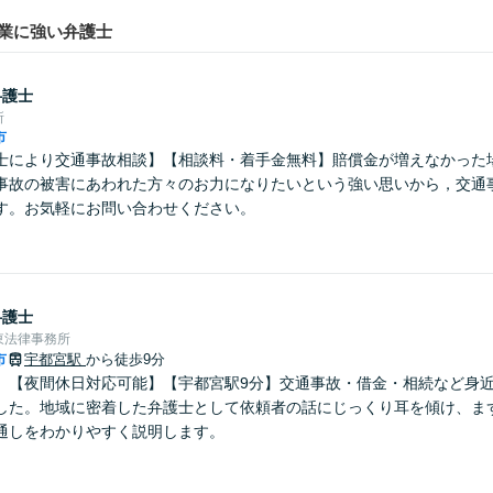
業に強い弁護士
弁護士
所
市
士により交通事故相談】【相談料・着手金無料】賠償金が増えなかった
事故の被害にあわれた方々のお力になりたいという強い思いから，交通
す。お気軽にお問い合わせください。
弁護士
東法律事務所
市
宇都宮駅
から徒歩9分
】【夜間休日対応可能】【宇都宮駅9分】交通事故・借金・相続など身
した。地域に密着した弁護士として依頼者の話にじっくり耳を傾け、ま
通しをわかりやすく説明します。