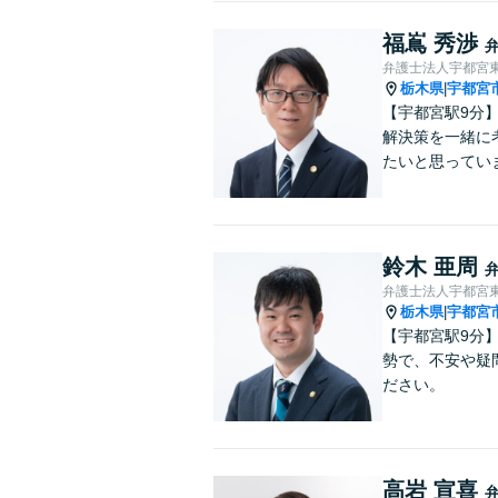
福嶌 秀渉
弁護士法人宇都宮
栃木県
宇都宮
|
【宇都宮駅9分
解決策を一緒に
たいと思ってい
鈴木 亜周
弁護士法人宇都宮
栃木県
宇都宮
|
【宇都宮駅9分
勢で、不安や疑
ださい。
高岩 宣喜