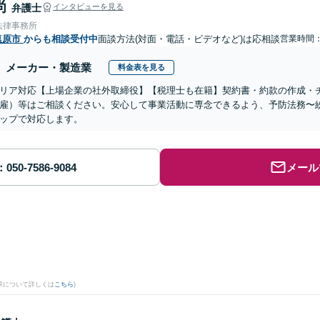
尚
弁護士
インタビューを見る
法律事務所
塩原市
からも相談受付中
面談方法(対面・電話・ビデオなど)は応相談
営業時間
メーカー・製造業
料金表を見る
リア対応【上場企業の社外取締役】【税理士も在籍】契約書・約款の作成・
雇）等はご相談ください。安心して事業活動に専念できるよう、予防法務〜
ップで対応します。
メール
。
果について詳しくは
こちら
)