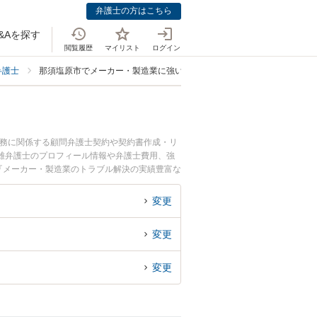
弁護士の方はこちら
&Aを探す
閲覧履歴
マイリスト
ログイン
弁護士
那須塩原市でメーカー・製造業に強い弁護士
法務に関係する顧問弁護士契約や契約書作成・リ
雄弁護士のプロフィール情報や弁護士費用、強
『メーカー・製造業のトラブル解決の実績豊富な
でお困りの相談者さんにおすすめです。
変更
変更
変更