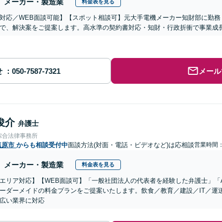
メーカー・製造業
料金表を見る
対応／WEB面談可能】【スポット相談可】元大手電機メーカー知財部に勤務
で、解決案をご提案します。高水準の契約書対応・知財・行政折衝で事業成
せ
メール
俊介
弁護士
綜合法律事務所
塩原市
からも相談受付中
面談方法(対面・電話・ビデオなど)は応相談
営業時間
メーカー・製造業
料金表を見る
エリア対応】【WEB面談可】「一般社団法人の代表者を経験した弁護士」「
ーダーメイドの料金プランをご提案いたします。飲食／教育／建設／IT／運
広い業界に対応