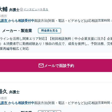
大輔
弁護士
インタビューを見る
事務所
塩原市
からも相談受付中
面談方法(対面・電話・ビデオなど)は応相談
営業時間
メーカー・製造業
料金表を見る
ラインを活用し関東エリア対応】【初回相談無料｜中小企業支援に注力】企
）＆消費者庁に勤務経験あり！独自の視点で、成長を後押し。予防法務、労
業再編等幅広く対応
メールで面談予約
裕久
弁護士
事務所
塩原市
からも相談受付中
面談方法(対面・電話・ビデオなど)は応相談
営業時間