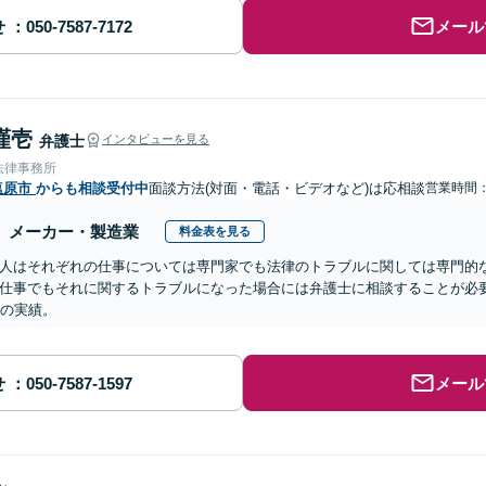
せ
メール
謹壱
弁護士
インタビューを見る
法律事務所
塩原市
からも相談受付中
面談方法(対面・電話・ビデオなど)は応相談
営業時間：0
メーカー・製造業
料金表を見る
人はそれぞれの仕事については専門家でも法律のトラブルに関しては専門的
仕事でもそれに関するトラブルになった場合には弁護士に相談することが必要
超の実績。
せ
メール