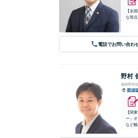
【全国
な視点
電話でお問い合わ
野村 
湘南野村
那須
【関東
ー」オ
など幅