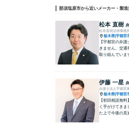
那須塩原市から近いメーカー・製造
松本 直樹
松本直樹法律事務
栃木県
宇都宮
|
【宇都宮の弁護
きません。交通
取り組んでいま
伊藤 一星
弁護士法人宇都宮
栃木県
宇都宮
|
【初回相談無料
く手がけてきま
た上で今後の見