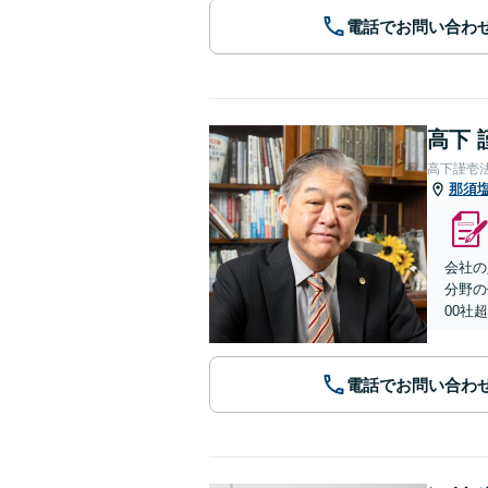
電話でお問い合わ
高下 
高下謹壱
那須
会社の
分野の
00社
電話でお問い合わ