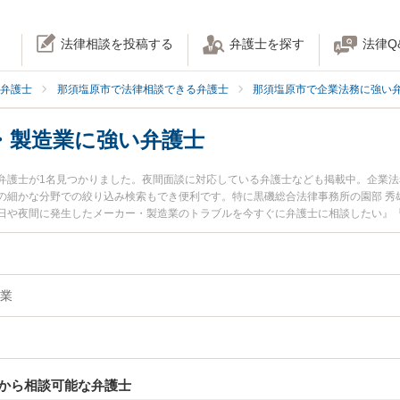
法律相談を投稿する
弁護士を探す
法律Q
弁護士
那須塩原市で法律相談できる弁護士
那須塩原市で企業法務に強い
・製造業に強い弁護士
弁護士が1名見つかりました。夜間面談に対応している弁護士なども掲載中。企業
の細かな分野での絞り込み検索もでき便利です。特に黒磯総合法律事務所の園部 秀
日や夜間に発生したメーカー・製造業のトラブルを今すぐに弁護士に相談したい』
メーカー・製造業を法律相談できる那須塩原市内の弁護士に相談予約したい』など
業
から相談可能な弁護士