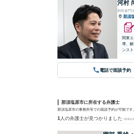
河村 
和田倉門
那須
関東エ
導、解
ンスト
電話で面談予約
那須塩原市に所在する弁護士
那須塩原市の事務所等での面談予約が可能です
1
人の弁護士が見つかりました
(検索結