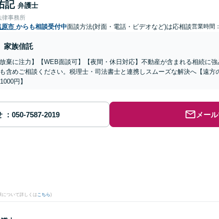
佑記
弁護士
法律事務所
塩原市
からも相談受付中
面談方法(対面・電話・ビデオなど)は応相談
営業時間：0
家族信託
放棄に注力】【WEB面談可】【夜間・休日対応】不動産が含まれる相続に強
も含めご相談ください。税理士・司法書士と連携しスムーズな解決へ【遠方
1000円】
せ
メール
。
果について詳しくは
こちら
)