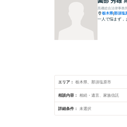
園部 秀雄
黒磯総合法律事務
栃木県
那須塩
|
一人で悩まず，
エリア
栃木県、那須塩原市
相談内容
相続・遺言、家族信託
詳細条件
未選択