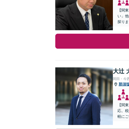
【関東
い」他
探りま
大辻 
岡田・今
那須
【関東
応。税
軽にご