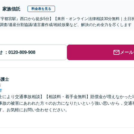
家族信託
料金表を見る
『宇都宮駅』西口から徒歩5分】【来所・オンライン法律相談30分無料｜土日
調査/遺産分割協議/遺言書作成/相続放棄など、解決のため全力を尽くします
せ
メール
弁護士
所
市
士により交通事故相談】【相談料・着手金無料】賠償金が増えなかった
事故の被害にあわれた方々のお力になりたいという強い思いから，交通
す。お気軽にお問い合わせください。