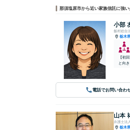
那須塩原市から近い家族信託に強い
小部 
飯村総合
栃木
【初回
と向き
電話でお問い合わ
山本 
弁護士法人A
栃木