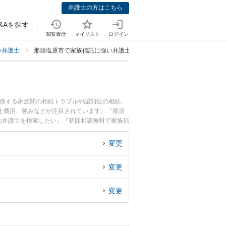
弁護士の方はこちら
&Aを探す
閲覧履歴
マイリスト
ログイン
い弁護士
那須塩原市で家族信託に強い弁護士
関係する家族間の相続トラブルや認知症の相続、
士費用、強みなどが注目されています。『那須
の弁護士を検索したい』『初回相談無料で家族信
変更
変更
変更