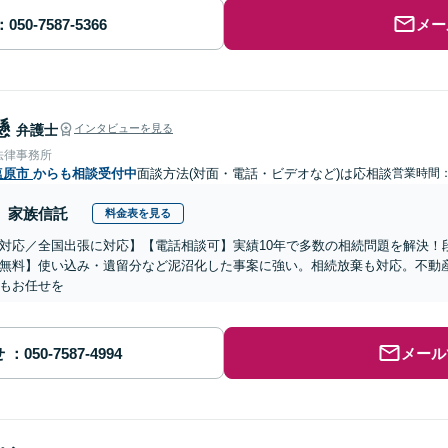
メー
懸
弁護士
インタビューを見る
法律事務所
塩原市
からも相談受付中
面談方法(対面・電話・ビデオなど)は応相談
営業時間
家族信託
料金表を見る
対応／全国出張に対応】【電話相談可】実績10年で多数の相続問題を解決！
無料】使い込み・遺留分など泥沼化した事案に強い。相続放棄も対応。不動
もお任せを
せ
メール