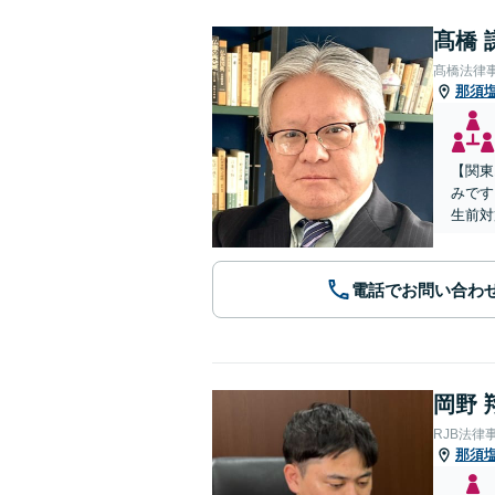
髙橋 
髙橋法律
那須
【関東
みです
生前対
電話でお問い合わ
岡野 
RJB法律
那須