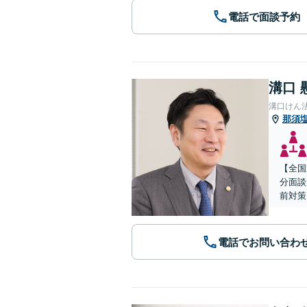
電話で面談予約
溝口 
溝口けん
那須
【全国
分面談
前対策
電話でお問い合わ