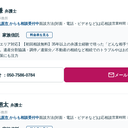
謙
弁護士
事務所
塩原市
からも相談受付中
面談方法(対面・電話・ビデオなど)は応相談
営業時間
家族信託
料金表を見る
エリア対応】【初回相談無料】35年以上の弁護士経験で培った「どんな相手
。遺産分割協議・調停／遺留分／不動産の相続など相続でのトラブルやはお
策にも注力
せ
メール
翔太
弁護士
事務所
塩原市
からも相談受付中
面談方法(対面・電話・ビデオなど)は応相談
営業時間