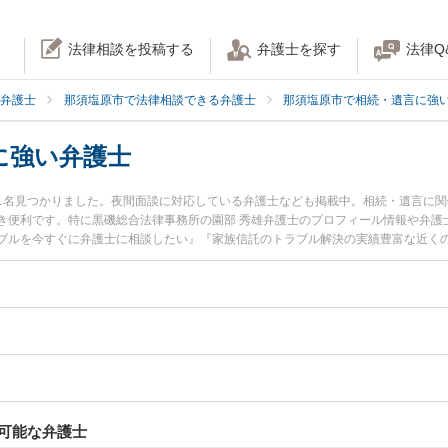
法律相談を投稿する
弁護士を探す
法律Q
弁護士
那須塩原市で法律相談できる弁護士
那須塩原市で相続・遺言に強
に強い弁護士
1名見つかりました。夜間面談に対応している弁護士なども掲載中。相続・遺言に
き便利です。特に黒磯総合法律事務所の園部 秀雄弁護士のプロフィール情報や弁護
ブルを今すぐに弁護士に相談したい』『家族信託のトラブル解決の実績豊富な近く
談予約したい』などでお困りの相談者さんにおすすめです。
可能な弁護士