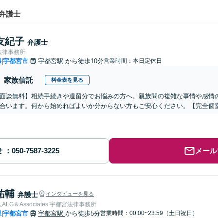
弁護士
友紀子
弁護士
法律事務所
県
宇都宮市
宇都宮駅
から徒歩10分
営業時間：本日定休日
|
家族信託
料金表を見る
面談無料】相続手続きや遺留分でお悩みの方へ。親族間の複雑な事情や感情
合います。何から始めればよいか分からない方もご安心ください。【完全個
せ
メール
祐輔
弁護士
インタビューを見る
LG＆Associates 宇都宮法律事務所
県
宇都宮市
宇都宮駅
から徒歩5分
営業時間：00:00~23:59（土日祝日）
|