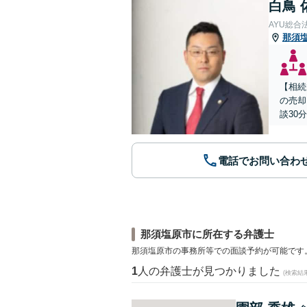
白鳥 
AYU総合
那須
【相続
の売却
談30分
電話でお問い合わ
那須塩原市に所在する弁護士
那須塩原市の事務所等での面談予約が可能です
1
人の弁護士が見つかりました
(検索結