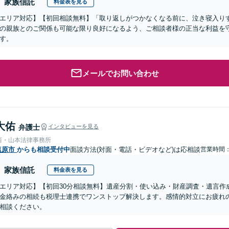
家族信託
料金表を見る
エリア対応】【初回相談無料】「取り返しがつかなくなる前に、泣き寝入り
の親族とのご関係も可能な限り良好になるよう、ご相談者様の正当な利益を
す。
メールでお問い合わせ
大佑
弁護士
インタビューを見る
西・山本法律事務所
塩原市
からも相談受付中
面談方法(対面・電話・ビデオなど)は応相談
営業時間：0
家族信託
料金表を見る
エリア対応】【初回30分相談無料】遺産分割・使い込み・財産調査・遺言作
金絡みの相続も税理士連携でワンストップ解決します。感情的対立にお疲れ
相談ください。