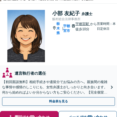
小部 友紀子
弁護士
飯村総合法律事務所
栃
宇都宮駅
から
営業時間：本
宇都
木
|
日定休日
徒歩10分
宮市
県
遺言執行者の選任
【初回面談無料】相続手続きや遺留分でお悩みの方へ。親族間の複雑
な事情や感情のしこりにも、女性弁護士がしっかりと向き合います。
何から始めればよいか分からない方もご安心ください。【完全個室・
バリアフリー完備】
料金表を見る