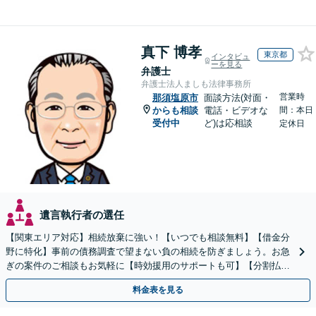
真下 博孝
東京都
インタビュ
ーを見る
弁護士
弁護士法人ましも法律事務所
営業時
那須塩原市
面談方法(対面・
からも相談
電話・ビデオな
間：本日
受付中
ど)は応相談
定休日
遺言執行者の選任
【関東エリア対応】相続放棄に強い！【いつでも相談無料】【借金分
野に特化】事前の債務調査で望まない負の相続を防ぎましょう。お急
ぎの案件のご相談もお気軽に【時効援用のサポートも可】【分割払い
利用可】【休日電話相談可能】
料金表を見る