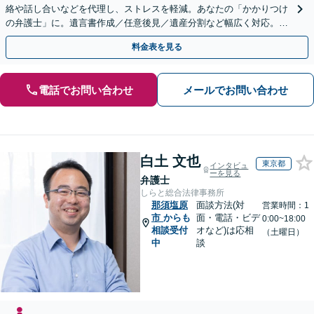
絡や話し合いなどを代理し、ストレスを軽減。あなたの「かかりつけ
の弁護士」に。遺言書作成／任意後見／遺産分割など幅広く対応。お
気軽にご相談ください！【初回来所相談30分無料】
料金表を見る
電話でお問い合わせ
メールでお問い合わせ
白土 文也
東京都
インタビュ
ーを見る
弁護士
しらと総合法律事務所
那須塩原
面談方法(対
営業時間：1
市
からも
面・電話・ビデ
0:00~18:00
相談受付
オなど)は応相
（土曜日）
中
談