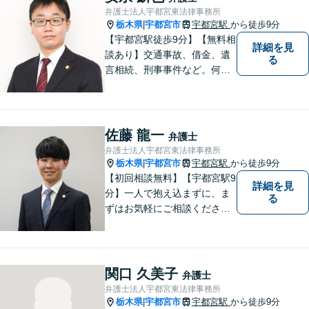
を取り除いた上で今後の見通
弁護士法人宇都宮東法律事務所
しをわかりやすく説明しま
栃木県
宇都宮市
宇都宮駅
から徒歩9分
|
す。
【宇都宮駅徒歩9分】【無料相
詳細を見
談あり】交通事故、借金、遺
る
言相続、刑事事件など。何か
分からなくて困っていること
や不安なことがあれば、決し
て一人で抱え込まず、お気軽
にご相談ください。真摯に対
佐藤 龍一
弁護士
応してまいります。【完全個
弁護士法人宇都宮東法律事務所
室】【土日祝の相談可】
栃木県
宇都宮市
宇都宮駅
から徒歩9分
|
【初回相談無料】【宇都宮駅9
詳細を見
分】一人で抱え込まずに、ま
る
ずはお気軽にご相談くださ
い。【夜間休日対応可能】
関口 久美子
弁護士
弁護士法人宇都宮東法律事務所
栃木県
宇都宮市
宇都宮駅
から徒歩9分
|