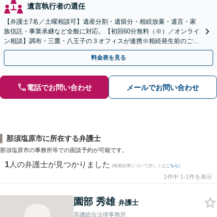
遺言執行者の選任
【弁護士7名／土曜相談可】遺産分割・遺留分・相続放棄・遺言・家
族信託・事業承継など全般に対応。【初回60分無料（※）／オンライ
ン相談】調布・三鷹・八王子の３オフィスが連携※相続発生前のご相
談など有料相談になるものもございます。
料金表を見る
電話でお問い合わせ
メールでお問い合わせ
那須塩原市に所在する弁護士
那須塩原市の事務所等での面談予約が可能です。
1
人の弁護士が見つかりました
(検索結果について詳しくは
こちら
)
1件中 1-1件を表示
園部 秀雄
弁護士
黒磯総合法律事務所