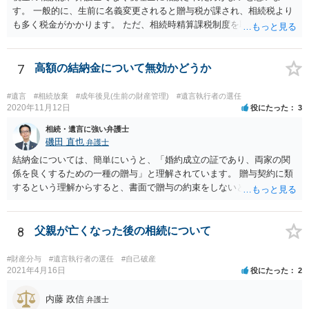
す。 一般的に、生前に名義変更されると贈与税が課され、相続税より
も多く税金がかかります。 ただ、相続時精算課税制度を取れば、実質
的に相続税と同等の税金で済む可能性があります。 実際に税理士にど
ういう場合にどれくらい税金がかかるか計算してもらって どういう方
針を取るか決められたらよいと思います。
7
高額の結納金について無効かどうか
#遺言
#相続放棄
#成年後見(生前の財産管理)
#遺言執行者の選任
2020年11月12日
役にたった
3
相続・遺言に強い弁護士
磯田 直也
弁護士
結納金については、簡単にいうと、「婚約成立の証であり、両家の関
係を良くするための一種の贈与」と理解されています。 贈与契約に類
するという理解からすると、書面で贈与の約束をしないと相手方は支
払いを請求できません。 反面、実際に支払ったあとから返金を求める
ことは困難です。 くれぐれも今後お気をつけください。 弁護士に対応
を依頼されるのも悪くはありませんが、感情的な理由が強いと思いま
8
父親が亡くなった後の相続について
すので法的観点から説得を試みても解決は難しいように思います。
#財産分与
#遺言執行者の選任
#自己破産
2021年4月16日
役にたった
2
内藤 政信
弁護士