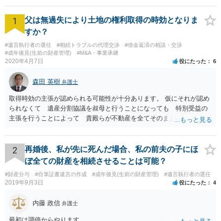
1
父は無過失により土地の権利取得の時効となりま
すか？
#遺言執行者の選任
#相続トラブルの代理交渉
#借金返済の相談・交渉
#成年後見(生前の財産管理)
#M&A・事業承継
2020年4月7日
役にたった
6
森田 英樹
弁護士
取得時効の主張が認められる可能性が十分あります。 仮にそれが認め
られなくて 遺産分割協議を叔母と行うことになっても 特別受益の
主張を行うことによって 貴殿らが不動産を全てそのまま取得できる
ことが可能でしょう。
2
再婚後、私が先に死んだ場合、私の前夫の子にほ
ぼ全ての財産を相続させることは可能？
#財産分与
#自筆証書遺言の作成
#成年後見(生前の財産管理)
#遺言執行者の選任
2019年9月3日
役にたった
4
内藤 政信
弁護士
最初は調停からやります。