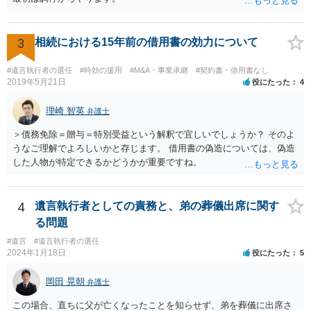
3
相続における15年前の借用書の効力について
#遺言執行者の選任
#時効の援用
#M&A・事業承継
#契約書・借用書なし
2019年5月21日
役にたった
4
理崎 智英
弁護士
＞債務免除＝贈与＝特別受益という解釈で宜しいでしょうか？ そのよ
うなご理解でよろしいかと存じます。 借用書の偽造については、偽造
した人物が特定できるかどうかが重要ですね。
4
遺言執行者としての責務と、弟の葬儀出席に関す
る問題
#遺言
#遺言執行者の選任
2024年1月18日
役にたった
5
岡田 晃朝
弁護士
この場合、直ちに父が亡くなったことを知らせず、弟を葬儀に出席さ