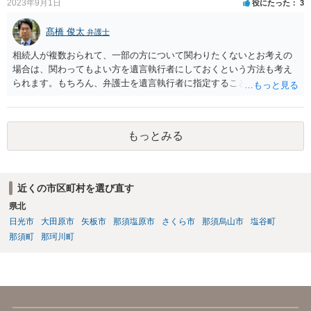
2023年9月1日
役にたった
3
髙橋 俊太
弁護士
相続人が複数おられて、一部の方について関わりたくないとお考えの
場合は、関わってもよい方を遺言執行者にしておくという方法も考え
られます。もちろん、弁護士を遺言執行者に指定することもできます
が、（関わってもよい）相続人を遺言執行者に指定しておいて、その
方に再委任の権限を付与しておくという方法もあります。 一度、弁護
士に直接ご相談されることをお勧めいたします。
もっとみる
近くの市区町村を選び直す
県北
日光市
大田原市
矢板市
那須塩原市
さくら市
那須烏山市
塩谷町
那須町
那珂川町