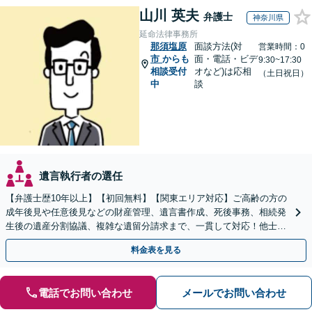
山川 英夫
弁護士
神奈川県
延命法律事務所
那須塩原
面談方法(対
営業時間：0
市
からも
面・電話・ビデ
9:30~17:30
相談受付
オなど)は応相
（土日祝日）
中
談
遺言執行者の選任
【弁護士歴10年以上】【初回無料】【関東エリア対応】ご高齢の方の
成年後見や任意後見などの財産管理、遺言書作成、死後事務、相続発
生後の遺産分割協議、複雑な遺留分請求まで、一貫して対応！他士業
との連携力を活かした最適解の追求【WEB面談対応】
料金表を見る
電話でお問い合わせ
メールでお問い合わせ