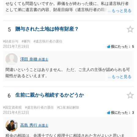
せなくても問題ないですか。葬儀をが終わった後に、私は遺言執行者
として弟に遺言書の内容、財産目録等（遺言執行者の職務）を知らせ
ればよいですか。 葬儀は喪主が主催する行事ですから、誰を参加させ
るかは喪主の自由です。 呼ばなくてもかまいません。 そもそも、そう
いう法律関係にありません。 遺言の内容と遺産の総額の通知、公正証
5
贈与された土地は特有財産？
書でない場合は遺言の検認については、執行者に通知義務があるの
で、対応しましょう。 そのあとは遺留分の請求などがあればそれへの
#財産分与
#審判
#遺言執行者の選任
対応となるでしょう。
2021年7月19日
役にたった
5
澤田 奈穗
弁護士
間違いということはありません。 ただ、ご主人の主張が認められる可
能性があるといえます。
6
生前に親から相続するかどうか
#固定資産税
#遺言執行者の選任
#口座凍結解除
2021年4月12日
役にたった
3
高島 秀行
弁護士
税金の相談は、弁護士でなく税理士に相談された方がよいと思いま