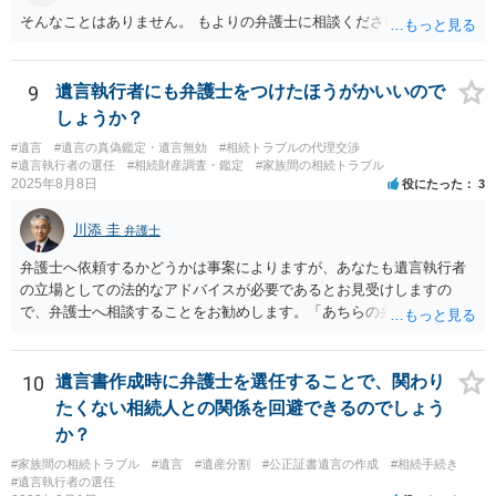
そんなことはありません。 もよりの弁護士に相談ください。
9
遺言執行者にも弁護士をつけたほうがかいいので
しょうか？
#遺言
#遺言の真偽鑑定・遺言無効
#相続トラブルの代理交渉
#遺言執行者の選任
#相続財産調査・鑑定
#家族間の相続トラブル
2025年8月8日
役にたった
3
川添 圭
弁護士
弁護士へ依頼するかどうかは事案によりますが、あなたも遺言執行者
の立場としての法的なアドバイスが必要であるとお見受けしますの
で、弁護士へ相談することをお勧めします。「あちらの弁護士」（元
嫁と娘の弁護士のことでしょうか）へ聴いても、自分に有利な主張や
誘導しかしてこないと思います。
10
遺言書作成時に弁護士を選任することで、関わり
たくない相続人との関係を回避できるのでしょう
か？
#家族間の相続トラブル
#遺言
#遺産分割
#公正証書遺言の作成
#相続手続き
#遺言執行者の選任