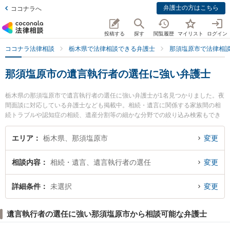
弁護士の方はこちら
ココナラへ
投稿する
探す
閲覧履歴
マイリスト
ログイン
ココナラ法律相談
栃木県で法律相談できる弁護士
那須塩原市で法律相
那須塩原市の遺言執行者の選任に強い弁護士
栃木県の那須塩原市で遺言執行者の選任に強い弁護士が1名見つかりました。夜
間面談に対応している弁護士なども掲載中。相続・遺言に関係する家族間の相
続トラブルや認知症の相続、遺産分割等の細かな分野での絞り込み検索もでき
便利です。特に黒磯総合法律事務所の園部 秀雄弁護士のプロフィール情報や弁
護士費用、強みなどが注目されています。『那須塩原市で土日や夜間に発生し
エリア
栃木県、那須塩原市
変更
た遺言執行者の選任のトラブルを今すぐに弁護士に相談したい』『遺言執行者
の選任のトラブル解決の実績豊富な近くの弁護士を検索したい』『初回相談無
相談内容
相続・遺言、遺言執行者の選任
変更
料で遺言執行者の選任を法律相談できる那須塩原市内の弁護士に相談予約した
い』などでお困りの相談者さんにおすすめです。
詳細条件
未選択
変更
遺言執行者の選任に強い那須塩原市から相談可能な弁護士