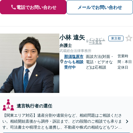
電話でお問い合わせ
メールでお問い合わせ
小林 遠矢
東京都
インタビュ
ーを見る
弁護士
武蔵総合法律事務所
営業時
那須塩原市
面談方法(対面・
からも相談
電話・ビデオな
間：本日
受付中
ど)は応相談
定休日
遺言執行者の選任
【関東エリア対応】遺産分割や遺留分など、相続問題はご相談くださ
い。相続開始直後から調停・訴訟まで、どの段階のご相談でも承りま
す。司法書士や税理士とも連携し、不動産や株式の相続などもワンス