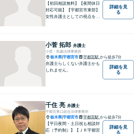
【初回相談無料】【夜間休日
詳細を見
対応可能】【宇都宮市東部】
る
女性弁護士としての視点を生
かし離婚、相続などの家事事
件から、不動産問題、交通事
故まで幅広く対応致します。
お気軽にご相談ください。
小菅 拓郎
弁護士
小菅・島薗法律事務所
栃木県
宇都宮市
宇都宮駅
から徒歩7分
|
弁護士らしくない弁護士かも
詳細を見
しれません。
る
千住 亮
弁護士
宇都宮東口総合法律事務所
栃木県
宇都宮市
宇都宮駅
から徒歩7分
|
【平日夜間・土日祝も相談対
詳細を見
応（予約制）】【ＪＲ宇都宮
る