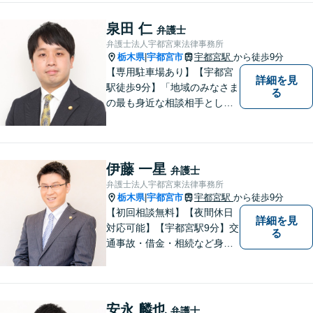
の相談者様に話を親身になっ
て聞き、誠実に対応すること
泉田 仁
弁護士
を心がけておりますので、是
弁護士法人宇都宮東法律事務所
非一度ご相談にお越しになっ
栃木県
宇都宮市
宇都宮駅
から徒歩9分
|
てください。
【専用駐車場あり】【宇都宮
詳細を見
駅徒歩9分】「地域のみなさま
る
の最も身近な相談相手として
頼れる存在でありたい。」が
モットーです。【初回面談無
料】【夜間／休日対応可】交
通事故／遺産相続／借金問題
伊藤 一星
弁護士
／企業法務／離婚問題などさ
弁護士法人宇都宮東法律事務所
まざまな分野に力を入れてお
栃木県
宇都宮市
宇都宮駅
から徒歩9分
|
ります。
【初回相談無料】【夜間休日
詳細を見
対応可能】【宇都宮駅9分】交
る
通事故・借金・相続など身近
な法的トラブルを多く手がけ
てきました。地域に密着した
弁護士として依頼者の話にじ
っくり耳を傾け、まずは不安
安永 麟也
弁護士