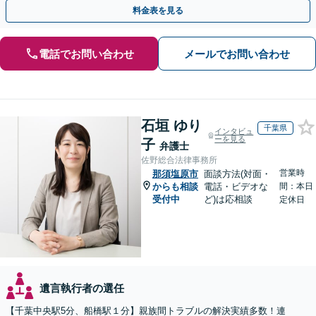
トップで対応可能。遺言書作成や事業承継のご相談にも対応
料金表を見る
電話でお問い合わせ
メールでお問い合わせ
石垣 ゆり
千葉県
インタビュ
ーを見る
子
弁護士
佐野総合法律事務所
営業時
那須塩原市
面談方法(対面・
からも相談
電話・ビデオな
間：本日
受付中
ど)は応相談
定休日
遺言執行者の選任
【千葉中央駅5分、船橋駅１分】親族間トラブルの解決実績多数！連