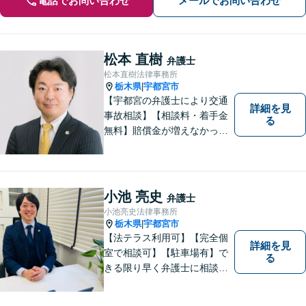
電話でお問い合わせ
メールでお問い合わせ
松本 直樹
弁護士
松本直樹法律事務所
栃木県
宇都宮市
|
【宇都宮の弁護士により交通
詳細を見
事故相談】【相談料・着手金
る
無料】賠償金が増えなかった
場合，報酬はいただきませ
ん。交通事故の被害にあわれ
た方々のお力になりたいとい
う強い思いから，交通事故問
小池 亮史
弁護士
題に積極的に取り組んでいま
小池亮史法律事務所
す。お気軽にお問い合わせく
栃木県
宇都宮市
|
ださい。
【法テラス利用可】【完全個
詳細を見
室で相談可】【駐車場有】で
る
きる限り早く弁護士に相談す
ることが、トラブルの早期解
決につながります。一人一人