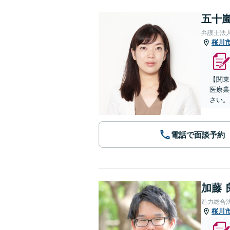
五十嵐
弁護士法
桜川
【関東
医療業
さい。
電話で面談予約
加藤 
造力総合
桜川