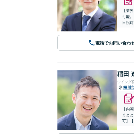
【業界
可能。
日祝対
電話でお問い合わ
稲田 
ウイング
桜川
【内閣
まとと
可】【