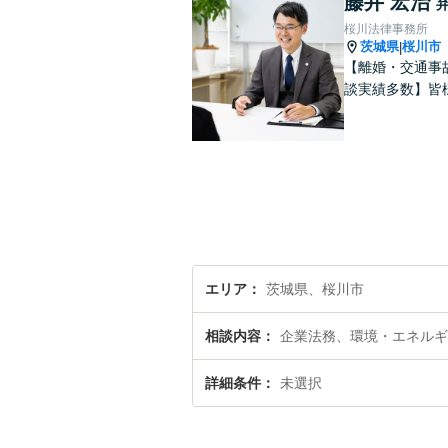
藤井 宏治
桜川法律事務所
茨城県
桜川市
|
【離婚・交通事
談実績多数】皆
エリア
茨城県、桜川市
相談内容
企業法務、環境・エネルギ
詳細条件
未選択