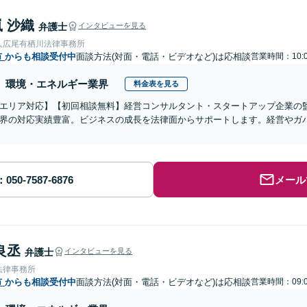
 沙織
弁護士
インタビューを見る
人広尾有栖川法律事務所
市
からも相談受付中
面談方法(対面・電話・ビデオなど)は応相談
営業時間：10:0
環境・エネルギー業界
料金表を見る
エリア対応】【初回相談無料】経営コンサルタント・スタートアップ企業の監
界の対応実績豊富。ビジネスの成長を法律面からサポートします。経営やガ
メール
良丞
弁護士
インタビューを見る
法律事務所
市
からも相談受付中
面談方法(対面・電話・ビデオなど)は応相談
営業時間：09:0