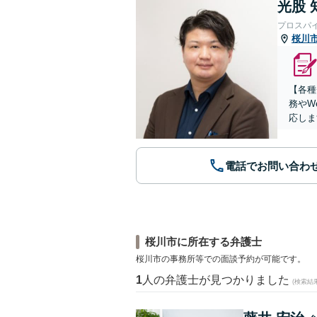
光股 
プロスパ
桜川
【各種
務やW
応しま
電話でお問い合わ
桜川市に所在する弁護士
桜川市の事務所等での面談予約が可能です。
1
人の弁護士が見つかりました
(検索結