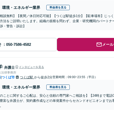
環境・エネルギー業界
料金表を見る
相談無料】【夜間／休日対応可能】【つくば駅徒歩1分】【駐車場有】じっ
方法をご説明いたします。組織の規模を問わず、企業・研究機関のパートナ
渉・警告・訴訟】
せ
メール
学
弁護士
インタビューを見る
杜法律事務所
県
つくば市
つくば駅
から徒歩2分
営業時間：09:00~23:55（平日）
|
環境・エネルギー業界
料金表を見る
のことに関するご心配は、安心と信頼の専門家へご相談を】【24時まで電話
豊富な弁護士が、契約書作成などの単発案件からセカンドオピニオンまでお
。