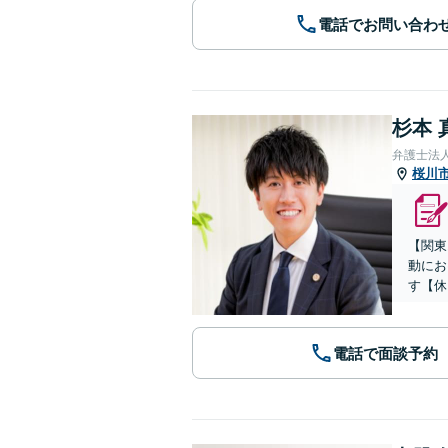
電話でお問い合わ
杉本 
弁護士法
桜川
【関東
動にお
す【休
電話で面談予約