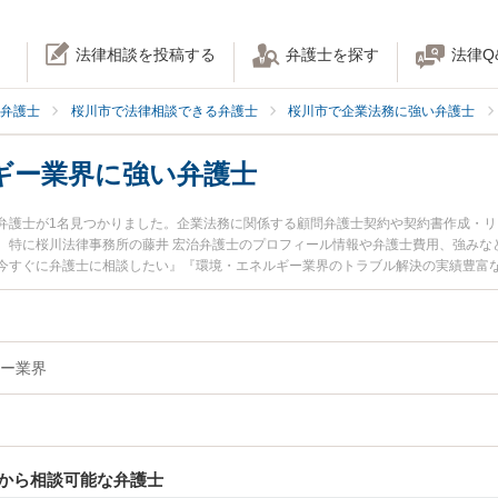
法律相談を投稿する
弁護士を探す
法律Q
弁護士
桜川市で法律相談できる弁護士
桜川市で企業法務に強い弁護士
ギー業界に強い弁護士
弁護士が1名見つかりました。企業法務に関係する顧問弁護士契約や契約書作成・
。特に桜川法律事務所の藤井 宏治弁護士のプロフィール情報や弁護士費用、強みな
今すぐに弁護士に相談したい』『環境・エネルギー業界のトラブル解決の実績豊富
内の弁護士に相談予約したい』などでお困りの相談者さんにおすすめです。
ー業界
から相談可能な弁護士