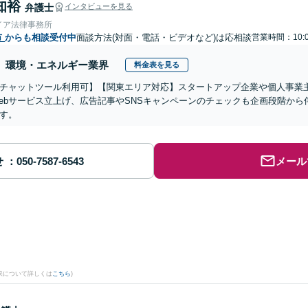
知裕
弁護士
インタビューを見る
イア法律事務所
市
からも相談受付中
面談方法(対面・電話・ビデオなど)は応相談
営業時間：10:0
環境・エネルギー業界
料金表を見る
チャットツール利用可】【関東エリア対応】スタートアップ企業や個人事業主
ebサービス立上げ、広告記事やSNSキャンペーンのチェックも企画段階か
す。
せ
メール
果について詳しくは
こちら
)