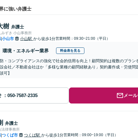
界に強い弁護士
大樹
弁護士
人みずき 小山事務所
県
小山市
小山駅
から徒歩1分
営業時間：09:30~21:00（平日）
|
環境・エネルギー業界
料金表を見る
防・コンプライアンスの強化で社会的信用を向上！顧問契約は複数のプランを
設会社／不動産会社ほか「多様な業種の顧問経験あり」契約書作成・労使問
談可】
せ
メール
剛
弁護士
合法律事務所
県
つくば市
つくば駅
から徒歩1分
営業時間：09:00~19:00（平日）
|