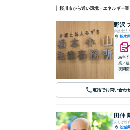
桜川市から近い環境・エネルギー業
野沢 
弁護士法
栃木
紛争予
業／建
夜間面
電話でお問い合わ
田仲 
あおば総
茨城