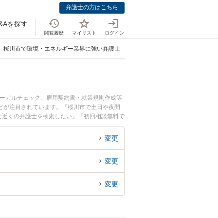
弁護士の方はこちら
&Aを探す
閲覧履歴
マイリスト
ログイン
桜川市で環境・エネルギー業界に強い弁護士
リーガルチェック、雇用契約書・就業規則作成等
どが注目されています。『桜川市で土日や夜間
な近くの弁護士を検索したい』『初回相談無料で
変更
変更
変更