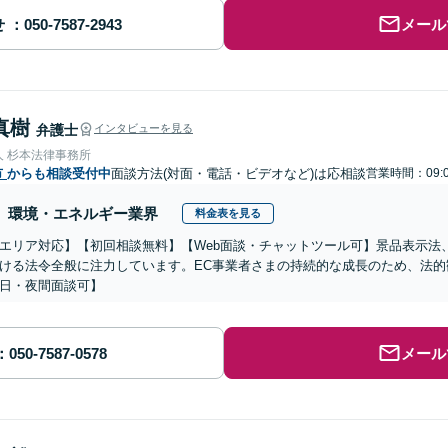
せ
メール
真樹
弁護士
インタビューを見る
人 杉本法律事務所
市
からも相談受付中
面談方法(対面・電話・ビデオなど)は応相談
営業時間：09:0
環境・エネルギー業界
料金表を見る
エリア対応】【初回相談無料】【Web面談・チャットツール可】景品表示法
ける法令全般に注力しています。EC事業者さまの持続的な成長のため、法
日・夜間面談可】
メール