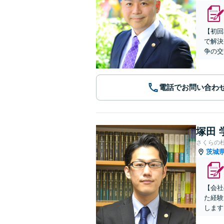
【初回
で解決
争の交
電話でお問い合わ
塚田 
さくらの
茨城
【会社
た経験
します