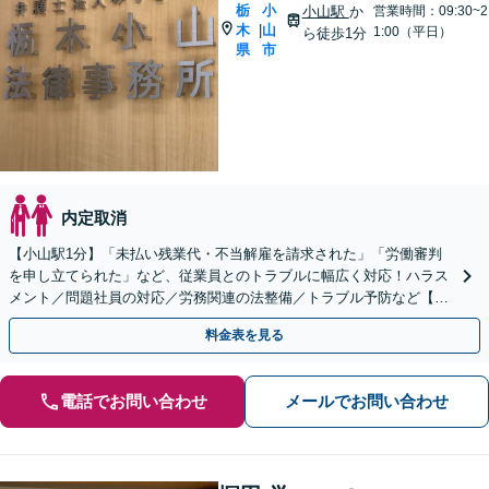
栃
小
小山駅
か
営業時間：09:30~2
木
山
|
1:00（平日）
ら徒歩1分
県
市
内定取消
【小山駅1分】「未払い残業代・不当解雇を請求された」「労働審判
を申し立てられた」など、従業員とのトラブルに幅広く対応！ハラス
メント／問題社員の対応／労務関連の法整備／トラブル予防など【ト
ラブル予防のための顧問弁護士】【休日・夜間面談可】
料金表を見る
電話でお問い合わせ
メールでお問い合わせ