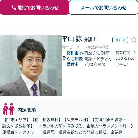
電話でお問い合わせ
メールでお問い合わせ
平山 諒
弁護士
東京都
府中ピース・ベル法律事務所
営業時間：1
桜川市
か
面談方法(対面・
らも相談
電話・ビデオな
0:00~18:00
受付中
ど)は応相談
（平日）
内定取消
【関東エリア】【初回相談無料】【法テラス可】【労働関係の書籍・
論文を多数執筆】「トラブルの芽を摘み取る」企業のハラスメント対
策措置をレクチャー「過労死・過労自殺などの問題に精通」企業側も