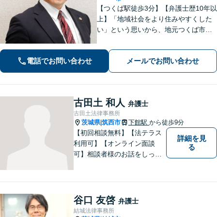
【つくば駅徒歩3分】【弁護士歴10年以
上】「地域社会をより住みやすくした
い」という思いから、地元つくば市で
開業◎【離婚・男女問題】慰謝料・養
育費など幅広いトラブルに対応【相
電話でお問い合わせ
メールでお問い合わせ
続・遺言】残された借金・不動産に困
っていませんか？
古田土 和人
弁護士
古田土法律事務所
茨城県
筑西市
下館駅
から徒歩9分
|
【初回相談無料】【法テラス
詳細を見
利用可】【オンライン面談
る
可】相談者様のお話をしっか
りと聞き、丁寧に対応いたし
ます。ひとりで悩まずにご相
談ください。
谷口 友啓
弁護士
結城法律事務所