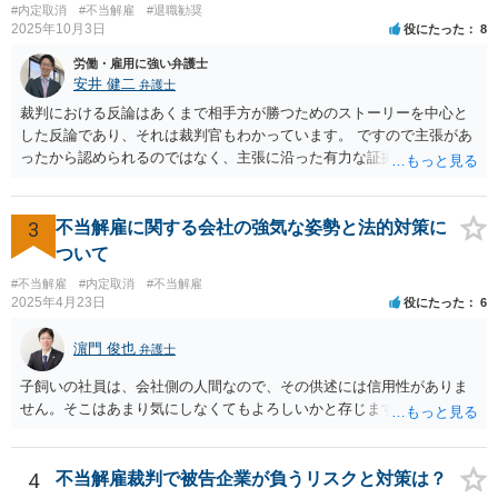
#内定取消
#不当解雇
#退職勧奨
連続する、会社のお金を横領する等の場合には一発で解雇した場合で
2025年10月3日
役にたった
8
も有効と判断されるケースも多いですが、たしかに能力不足のみの場
合はかなり解雇のハードルが高いと言わざるを得ません。 なお、懲戒
労働・雇用に強い弁護士
解雇の場合には、戒告、譴責、減給、出勤停止等解雇よりも軽い処分
安井 健二
弁護士
を行い、改善を促したもののそれでも改善されない場合には解雇に踏
裁判における反論はあくまで相手方が勝つためのストーリーを中心と
み切る等段階的に手順をい踏んだ場合は解雇が有効と判断される可能
した反論であり、それは裁判官もわかっています。 ですので主張があ
性が高まります。 高度人材の中途社員だから直ちに解雇しやすいとい
ったから認められるのではなく、主張に沿った有力な証拠があるかど
うわけではありませんが、高度人材の中途社員の場合は雇用契約上、
うかが重要です。 相手方の主張をコントロールすることはできないの
相応に高い能力を求められているため能力不足か否かの判断が給与の
で、あくまで証拠に基づいているか否かを念頭に読むことをお勧めし
低い新卒の社員と比較すると厳格に判断される結果、解雇の有効性の
ます。 あまり過敏に反応してしまうと、気疲れしてしまいます。 代理
3
不当解雇に関する会社の強気な姿勢と法的対策に
判断が比較的甘くなるという可能性はあると考えます。 もっとも、高
人を信頼して自分の主張をきっちり提出してもらうことのほうが大事
ついて
度人材の中途社員の場合でもやはり解雇のハードルは相応に高いもの
ですので、いまの弁護士を信頼してコミュニケーションをとっていた
となります。 今回のようなリスクを避ける観点からは、会社側として
#不当解雇
#内定取消
#不当解雇
だければと思います。
2025年4月23日
役にたった
6
無期雇用契約ではなく有期雇用契約で募集する、試用期間付を設け
る、業務委託契約を検討するという方法もあり得るかと存じます。
濵門 俊也
（※業務委託契約を検討される場合は、運用面によっては実質的に雇
弁護士
用契約関係であると判断されるリスクもありますので顧問弁護士の先
子飼いの社員は、会社側の人間なので、その供述には信用性がありま
生にもご相談の上慎重にご判断ください。）
せん。そこはあまり気にしなくてもよろしいかと存じます。
4
不当解雇裁判で被告企業が負うリスクと対策は？