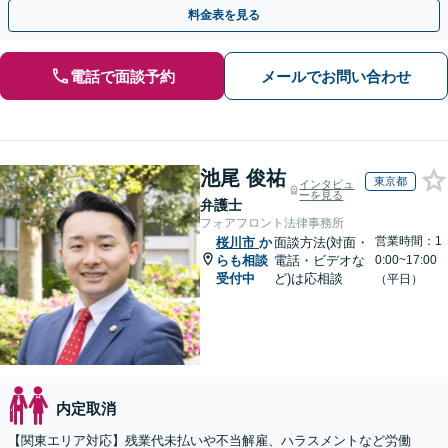
対応／従業員トラブルはお任せください【顧問契約あり】
料金表を見る
電話で面談予約
メールでお問い合わせ
池尾 俊祐
東京都
インタビュ
ーを見る
弁護士
フォアフロント法律事務所
営業時間：1
桜川市
か
面談方法(対面・
らも相談
電話・ビデオな
0:00~17:00
受付中
ど)は応相談
（平日）
内定取消
【関東エリア対応】残業代未払いや不当解雇、ハラスメントなど労働