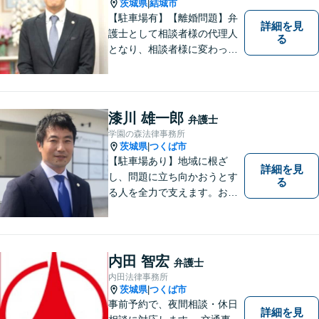
茨城県
結城市
|
【駐車場有】【離婚問題】弁
詳細を見
護士として相談者様の代理人
る
となり、相談者様に変わって
対応し、後のトラブルを未然
に防ぎます。 易しい言葉で、
明確に判断をお示しし、問題
解決をサポートさせていただ
漆川 雄一郎
弁護士
きますので、是非ご相談くだ
学園の森法律事務所
さい。
茨城県
つくば市
|
【駐車場あり】地域に根ざ
詳細を見
し、問題に立ち向かおうとす
る
る人を全力で支えます。お困
りの方は、お気軽にご相談く
ださい。
内田 智宏
弁護士
内田法律事務所
茨城県
つくば市
|
事前予約で、夜間相談・休日
詳細を見