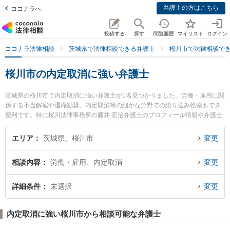
弁護士の方はこちら
ココナラへ
投稿する
探す
閲覧履歴
マイリスト
ログイン
ココナラ法律相談
茨城県で法律相談できる弁護士
桜川市で法律相談で
桜川市の内定取消に強い弁護士
茨城県の桜川市で内定取消に強い弁護士が1名見つかりました。労働・雇用に関
係する不当解雇や退職勧奨、内定取消等の細かな分野での絞り込み検索もでき
便利です。特に桜川法律事務所の藤井 宏治弁護士のプロフィール情報や弁護士
費用、強みなどが注目されています。『桜川市で土日や夜間に発生した内定取
消のトラブルを今すぐに弁護士に相談したい』『内定取消のトラブル解決の実
エリア
茨城県、桜川市
変更
績豊富な近くの弁護士を検索したい』『初回相談無料で内定取消を法律相談で
きる桜川市内の弁護士に相談予約したい』などでお困りの相談者さんにおすす
相談内容
労働・雇用、内定取消
変更
めです。
詳細条件
未選択
変更
内定取消に強い桜川市から相談可能な弁護士