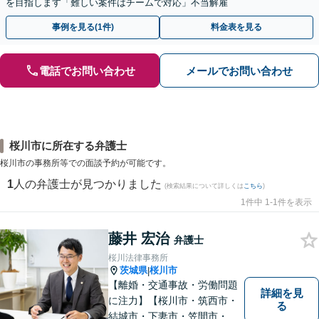
を目指します「難しい案件はチームで対応」不当解雇
事例を見る(1件)
料金表を見る
電話でお問い合わせ
メールでお問い合わせ
桜川市に所在する弁護士
桜川市の事務所等での面談予約が可能です。
1
人の弁護士が見つかりました
(検索結果について詳しくは
こちら
)
1件中 1-1件を表示
藤井 宏治
弁護士
桜川法律事務所
茨城県
桜川市
|
【離婚・交通事故・労働問題
詳細を見
に注力】【桜川市・筑西市・
る
結城市・下妻市・笠間市・真