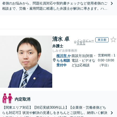
者側のお悩みから、問題社員対応や契約書チェックなど使用者側のご
相談まで、労働・雇用問題に精通した弁護士が解決に導きます。ハラ
スメント対応や従業員向けセミナーも対応可能。
清水 卓
東京都
インタビュー
を見る
弁護士
しみず法律事務所
営業時間：1
桜川市
か
面談方法(対面・
らも相談
電話・ビデオな
0:00~19:00
受付中
ど)は応相談
（平日）
内定取消
【関東エリア対応】【対応実績300件以上】【企業側・労働者側どち
らも対応可】状況や解決の見通しをきちんとご説明し、納得いく解決