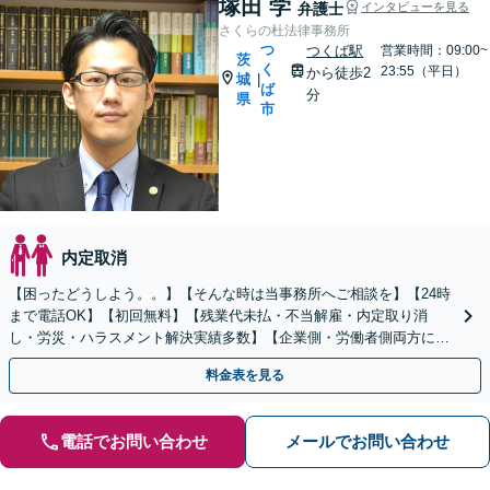
塚田 学
弁護士
インタビューを見る
さくらの杜法律事務所
つ
つくば駅
営業時間：09:00~
茨
く
23:55（平日）
から徒歩2
城
|
ば
分
県
市
内定取消
【困ったどうしよう。。】【そんな時は当事務所へご相談を】【24時
まで電話OK】【初回無料】【残業代未払・不当解雇・内定取り消
し・労災・ハラスメント解決実績多数】【企業側・労働者側両方に対
応可】【従業員トラブル、問題社員対応もお任せください】
料金表を見る
電話でお問い合わせ
メールでお問い合わせ