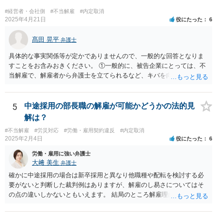
#経営者・会社側
#不当解雇
#内定取消
2025年4月21日
役にたった
6
髙田 晃平
弁護士
具体的な事実関係等が定かでありませんので、一般的な回答となりま
すことをお含みおきください。 ①一般的に、被告企業にとっては、不
当解雇で、解雇者から弁護士を立てられるなど、キバを向けられるの
はやはり痛いものですか？ →弁護士ですと、解雇事由が違法か否かに
ついて専門的な知識、経験を有しておりますので、労働法規上の正当
な根拠がない場合に会社側の主張を通すのは難しくなる場合が多いか
5
中途採用の部長職の解雇が可能かどうかの法的見
と思われます。 もっとも、依頼者本人（労働者）の意向もあります
解は？
が、一定の落し所をもって交渉に当たることもあり、早期解決を実現
#不当解雇
#労災対応
#労働・雇用契約違反
#内定取消
することも可能になる場合もあります。 弁護士を立てられたり裁判を
2025年2月4日
役にたった
6
提起されると、会社側も弁護士に依頼して、長期的な対応が必要にな
り、最終的にはバックペイが生じるおそれもあるため、解雇を争われ
労働・雇用に強い弁護士
るのは、時間や費用の観点からも負担が大きいと思われます。 ②この
大﨑 美生
弁護士
ように、ずるずると交渉を引き延ばしている間に、そのうち転職をす
確かに中途採用の場合は新卒採用と異なり他職種や配転を検討する必
るだろうと、社長なりに作戦を立てているようですが。このように復
要がないと判断した裁判例はありますが、解雇のし易さについてはそ
職をさせないために、ずるずると交渉を引き延ばすのも作戦としてあ
の点の違いしかないともいえます。 結局のところ解雇理由が認められ
りますか？ →労働者の資力との関係で、交渉や裁判を長期に行うこと
るのかが問題です。 御社のケースでも、解雇理由の事情が社長との一
で労働者の余力がなくなり、労働者側から会社寄りの解決案を受け入
回の言い合いだけであれば、解雇までは難しいと思われます。 それ以