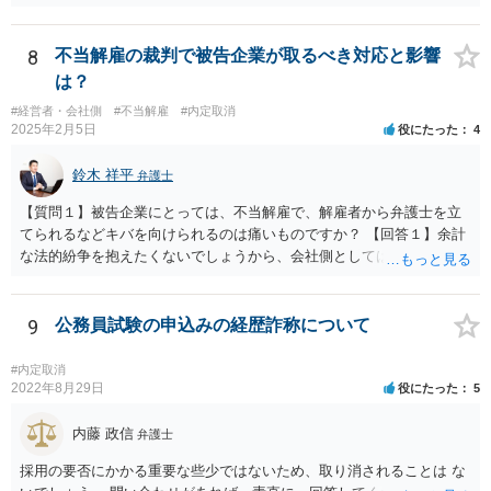
ば成功でしょう。
8
不当解雇の裁判で被告企業が取るべき対応と影響
は？
#経営者・会社側
#不当解雇
#内定取消
2025年2月5日
役にたった
4
鈴木 祥平
弁護士
【質問１】被告企業にとっては、不当解雇で、解雇者から弁護士を立
てられるなどキバを向けられるのは痛いものですか？ 【回答１】余計
な法的紛争を抱えたくないでしょうから、会社側としては面倒だと思
うと思います。ただ、法的紛争になれば 会社側も弁護士を正式に立て
て争ってくることになると思います。 【質問２】今、解雇した社員よ
り労働審判を仕掛けられておりますが、社長が顧問弁護士の悪知恵
9
公務員試験の申込みの経歴詐称について
で、労働審判を無視して欠席しております。 どういう意図があります
か？ 【回答２】相手方が全く連絡することなく労働審判期日を欠席し
#内定取消
た場合は、申立人に主張・立証を行わせ、申立人の言い分が相当と認
2022年8月29日
役にたった
5
められるの であれば、申立人の意向を確認した上で、申立人の言い分
どおりの労働審判が行われることが考えられますので、欠席すること
内藤 政信
弁護士
は無いと思います。 代理人だけも出席しているのでれば、審理は可能
採用の要否にかかる重要な些少ではないため、取り消されることは な
です。 【質問３】会社の弱音を握られて復職させたくない模様なの