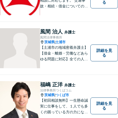
相談に対応します。 交通事
る
故・相続・借金についてのご
相談は初回無料で実施いたし
ますので、お問合せくださ
い。
風間 治人
弁護士
風間法律事務所
茨城県
土浦市
|
【土浦市の地域密着弁護士】
詳細を見
【借金・離婚・労働などあら
る
ゆる問題に対応】全ての人へ
の誠意を忘れず、1つ1つの問
題に向き合います。依頼者様
の将来を見据えた、納得の解
決を目指します。まずはお気
福嶋 正洋
弁護士
軽にご相談ください。【駐車
法律事務所つくばコム
場有】
茨城県
つくば市
|
【初回相談無料】一生懸命誠
詳細を見
実に仕事をして、１人でも多
る
くの困っている方の力にな
り、依頼者から感謝されるよ