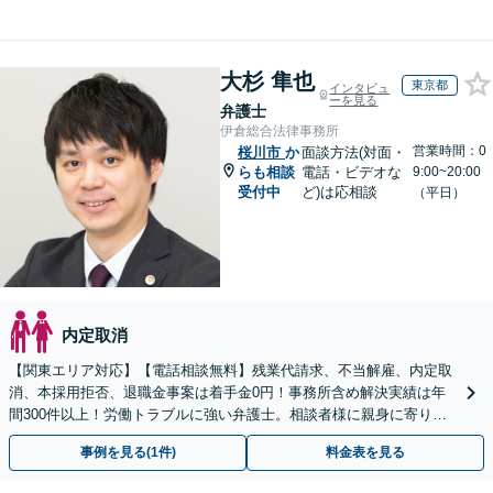
大杉 隼也
東京都
インタビュ
ーを見る
弁護士
伊倉総合法律事務所
営業時間：0
桜川市
か
面談方法(対面・
らも相談
電話・ビデオな
9:00~20:00
受付中
ど)は応相談
（平日）
内定取消
【関東エリア対応】【電話相談無料】残業代請求、不当解雇、内定取
消、本採用拒否、退職金事案は着手金0円！事務所含め解決実績は年
間300件以上！労働トラブルに強い弁護士。相談者様に親身に寄り添
い、ご納得のいただける解決を【休日・夜間相談OK】
事例を見る(1件)
料金表を見る