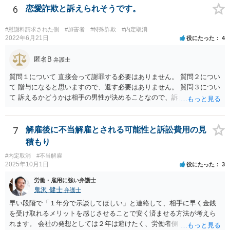
れるといった対応をさせるという作戦として考えられるところです。
外の事情を踏まえて、改善の余地がないほど解雇理由（能力不足や協
6
恋愛詐欺と訴えられそうです。
もっとも、ご認識のとおり、バックペイや裁判になった際のレピュテ
調性のなさ等）があるのでしたら、解雇も相当と思料します。 ご参考
ーションリスクを考慮すると得策とは言い難いのではないかと考えら
までにお願いします。
#慰謝料請求された側
#加害者
#特殊詐欺
#内定取消
れます。 仮に、裁判になり敗訴判決が出た場合、会社名が記載されて
2022年6月21日
役にたった
4
裁判例として書籍に掲載されたりニュースとなる可能性がありますの
で、社会的な印象が大きく下がるリスクはございます。
匿名B
弁護士
質問１について 直接会って謝罪する必要はありません。 質問２につい
て 贈与になると思いますので、返す必要はありません。 質問３につい
て 訴えるかどうかは相手の男性が決めることなので、訴えることはな
いと言い切れませんが、訴えても請求が認められる可能性がないと思
われますので、結果的には訴えてこないと思われます。 相手の男性か
らのメッセージには、脅迫的な言動で関係を継続させようとの意図も
7
解雇後に不当解雇とされる可能性と訴訟費用の見
うかがわれますので、早めに警察にご相談することをお勧めします。
積もり
#内定取消
#不当解雇
2025年10月1日
役にたった
3
労働・雇用に強い弁護士
鬼沢 健士
弁護士
早い段階で「１年分で示談してほしい」と連絡して、相手に早く金銭
を受け取れるメリットを感じさせることで安く済ませる方法が考えら
れます。 会社の発想としては２年は避けたく、労働者側も２年分いけ