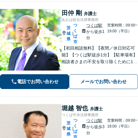
田仲 剛
弁護士
あおば総合法律事務所
つ
つくば駅
営業時間：09:00~
茨
く
19:00（平日）
から徒歩1
城
|
ば
分
県
市
【初回相談無料】【夜間／休日対応可
能】【つくば駅徒歩1分】【駐車場有】
相談者さまの不安を取り除くために1件
1件のご相談に時間をかけて対応し、相
談者さまに寄り添った解決方法を提案
電話でお問い合わせ
メールでお問い合わせ
することを心がけています。まずはお
気軽にお問い合わせください。
堀越 智也
弁護士
つくば中央法律事務所
つ
つくば駅
営業時間：09:00~
茨
く
18:00（平日）
から徒歩3
城
|
ば
分
県
市