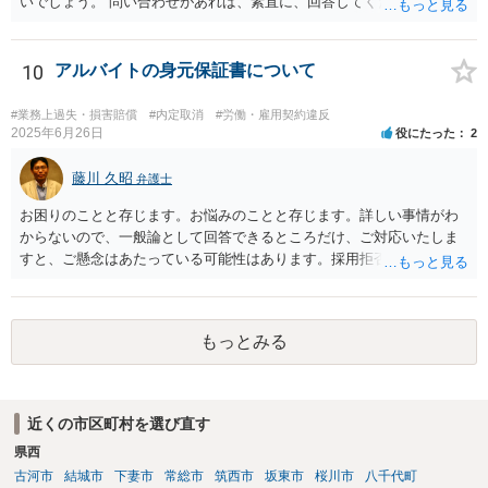
いでしょう。 問い合わせがあれば、素直に、回答してください。
で、ずるずると交渉や裁判を引き延ばしていると思われますが。 【回
答３】会社側としては、引き延ばしてもメリットがあるとは思えませ
んので、会社側としてももしかしたらある程度の勝算もって臨んでい
10
アルバイトの身元保証書について
る のかも知れません。
#業務上過失・損害賠償
#内定取消
#労働・雇用契約違反
2025年6月26日
役にたった
2
藤川 久昭
弁護士
お困りのことと存じます。お悩みのことと存じます。詳しい事情がわ
からないので、一般論として回答できるところだけ、ご対応いたしま
すと、ご懸念はあたっている可能性はあります。採用拒否、採用内定
取消が有効になる可能性はあります。補償内容によっては、記載通り
の内容が有効にならない可能性はありますし、そもそも契約が無効に
なる可能性はあります。本件は、法的に正確に分析すべき事案です。
もっとみる
素人判断は大いに危険です。法的に正確に分析されたい場合には、労
働法にかなり詳しく、上記に関連した法理等にも通じた弁護士等に相
談し、証拠をもとにしながら具体的な話をなさった上で、今後の対応
を検討するべきです。良い解決になりますよう祈念しております。
近くの市区町村を選び直す
県西
古河市
結城市
下妻市
常総市
筑西市
坂東市
桜川市
八千代町