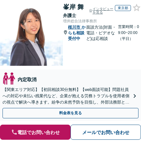
峯岸 舞
東京都
インタビュー
を見る
弁護士
増井総合法律事務所
営業時間：0
桜川市
か
面談方法(対面・
らも相談
電話・ビデオな
9:00~20:00
受付中
ど)は応相談
（平日）
内定取消
【関東エリア対応】【初回相談30分無料】【web面談可能】問題社員
への対応や未払い残業代など、企業が抱える労務トラブルを使用者側
の視点で解決へ導きます。紛争の未然予防を目指し、外部法務部とし
て顧問契約を通じた充実のサポートを提供しております
料金表を見る
電話でお問い合わせ
メールでお問い合わせ