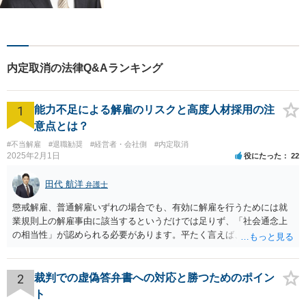
うな弁護士像を理想としてき
ました。弁護士に相談すべき
事案かどうかも含め、私が親
切・丁寧にご対応致します。
内定取消の法律Q&Aランキング
ぜひご相談ください。
1
能力不足による解雇のリスクと高度人材採用の注
意点とは？
#不当解雇
#退職勧奨
#経営者・会社側
#内定取消
2025年2月1日
役にたった
22
田代 航洋
弁護士
懲戒解雇、普通解雇いずれの場合でも、有効に解雇を行うためには就
業規則上の解雇事由に該当するというだけでは足りず、「社会通念上
の相当性」が認められる必要があります。平たく言えば、解雇の原因
となった行為が解雇に値するほどの行為かということが厳格に判断さ
れます。 日本の労働法上、解雇は非常にハードルが高いです。 解雇が
有効か無効かという点は能力不足の程度にもよりますが、顧問弁護士
2
裁判での虚偽答弁書への対応と勝つためのポイン
の先生は具体的な事情を検討した上で能力不足の程度が解雇を有効と
ト
するほどではないと判断されたのだと思います。 例えば、無断欠勤を