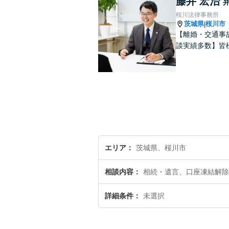
藤井 宏治
桜川法律事務所
茨城県
桜川市
|
【離婚・交通事
談実績多数】皆
エリア
茨城県、桜川市
相談内容
相続・遺言、口座凍結解除
詳細条件
未選択