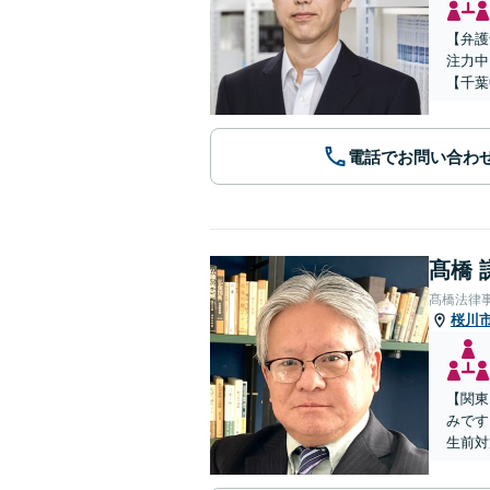
【弁護
注力中
【千葉
電話でお問い合わ
髙橋 
髙橋法律
桜川
【関東
みです
生前対