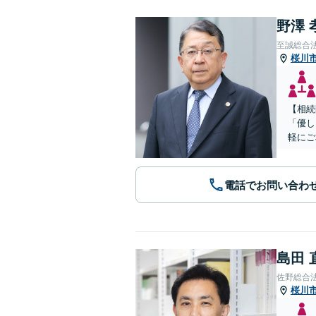
野澤 
至誠総合
桜川
【相続
「優し
軽にご
電話でお問い合わ
島田 
佐野総合
桜川