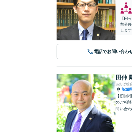
【困っ
留分侵
します
電話でお問い合わ
田仲 
あおば総
茨城
【初回相
のご相談
問い合わ