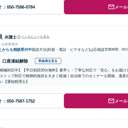
せ
メール
良
弁護士
インタビューを見る
き法律事務所
市
からも相談受付中
面談方法(対面・電話・ビデオなど)は応相談
営業時間：09:0
口座凍結解除
料金表を見る
積極対応中】【平日初回30分無料】素早く・丁寧な対応で「安心」をお届け
ストップ対応で精神的負担を大きく軽減｜自治体でのセミナーも開催。遺産
い【通知税理士】
せ
メール