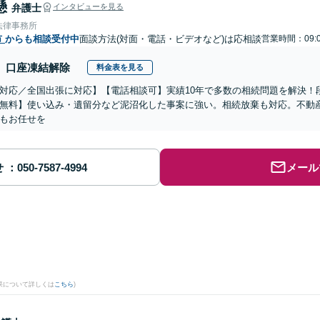
懸
弁護士
インタビューを見る
法律事務所
市
からも相談受付中
面談方法(対面・電話・ビデオなど)は応相談
営業時間：09:0
口座凍結解除
料金表を見る
対応／全国出張に対応】【電話相談可】実績10年で多数の相続問題を解決！
無料】使い込み・遺留分など泥沼化した事案に強い。相続放棄も対応。不動
もお任せを
せ
メール
果について詳しくは
こちら
)