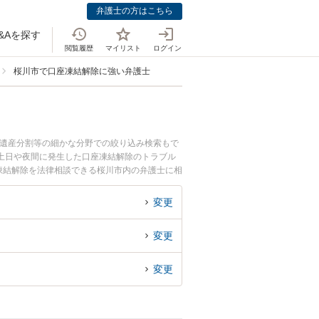
弁護士の方はこちら
&Aを探す
閲覧履歴
マイリスト
ログイン
桜川市で口座凍結解除に強い弁護士
、遺産分割等の細かな分野での絞り込み検索もで
土日や夜間に発生した口座凍結解除のトラブル
凍結解除を法律相談できる桜川市内の弁護士に相
変更
変更
変更