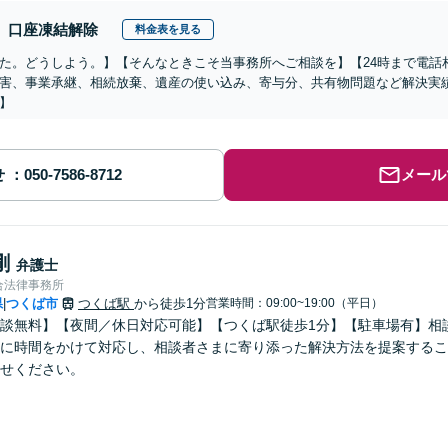
口座凍結解除
料金表を見る
た。どうしよう。】【そんなときこそ当事務所へご相談を】【24時まで電話
害、事業承継、相続放棄、遺産の使い込み、寄与分、共有物問題など解決実
】
せ
メール
剛
弁護士
合法律事務所
県
つくば市
つくば駅
から徒歩1分
営業時間：09:00~19:00（平日）
|
談無料】【夜間／休日対応可能】【つくば駅徒歩1分】【駐車場有】相
に時間をかけて対応し、相談者さまに寄り添った解決方法を提案するこ
せください。