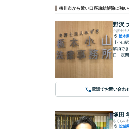
桜川市から近い口座凍結解除に強い
野沢 
弁護士法
栃木
【小山駅
解消でき
日・夜間
電話でお問い合わ
塚田 
さくらの
茨城