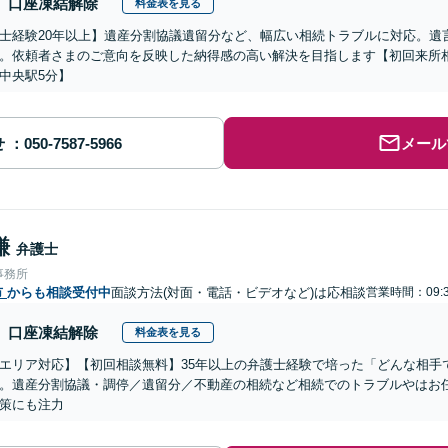
口座凍結解除
料金表を見る
士経験20年以上】遺産分割協議遺留分など、幅広い相続トラブルに対応。遺
。依頼者さまのご意向を反映した納得感の高い解決を目指します【初回来所相
中央駅5分】
せ
メール
謙
弁護士
事務所
市
からも相談受付中
面談方法(対面・電話・ビデオなど)は応相談
営業時間：09:3
口座凍結解除
料金表を見る
エリア対応】【初回相談無料】35年以上の弁護士経験で培った「どんな相手
。遺産分割協議・調停／遺留分／不動産の相続など相続でのトラブルやはお
策にも注力