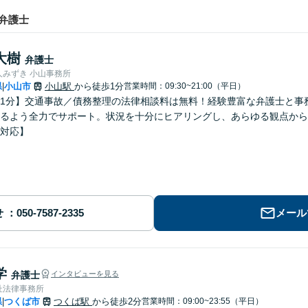
弁護士
大樹
弁護士
人みずき 小山事務所
県
小山市
小山駅
から徒歩1分
営業時間：09:30~21:00（平日）
|
1分】交通事故／債務整理の法律相談料は無料！経験豊富な弁護士と事
るよう全力でサポート。状況を十分にヒアリングし、あらゆる観点から
対応】
せ
メール
学
弁護士
インタビューを見る
杜法律事務所
県
つくば市
つくば駅
から徒歩2分
営業時間：09:00~23:55（平日）
|