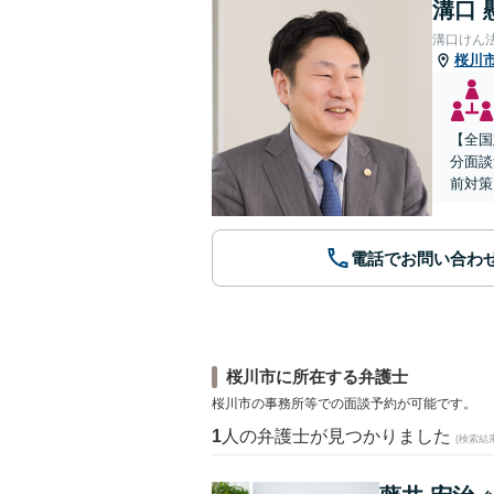
溝口 
溝口けん
桜川
【全国
分面談
前対策
電話でお問い合わ
桜川市に所在する弁護士
桜川市の事務所等での面談予約が可能です。
1
人の弁護士が見つかりました
(検索結