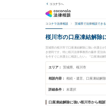
ココナラへ
ココナラ法律相談
茨城県で法律相談できる
桜川市の口座凍結解除
茨城県の桜川市で口座凍結解除に強い弁護士が
き便利です。特に桜川法律事務所の藤井 宏治
を今すぐに弁護士に相談したい』『口座凍結解
談予約したい』などでお困りの相談者さんにお
エリア
茨城県、桜川市
相談内容
相続・遺言、口座凍結解除
詳細条件
未選択
口座凍結解除に強い桜川市から相談