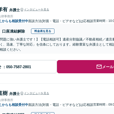
孝有
弁護士
インタビューを見る
法律事務所
市
からも相談受付中
面談方法(対面・電話・ビデオなど)は応相談
営業時間：10:0
口座凍結解除
料金表を見る
問題に強い弁護士です！】【電話相談可】遺産分割協議／不動産相続／遺言
く、迅速、丁寧な対応」を信条にしております。経験豊富な弁護士として相
相談ください。
せ
メール
直樹
弁護士
インタビューを見る
法律事務所
市
からも相談受付中
面談方法(対面・電話・ビデオなど)は応相談
営業時間：09:0