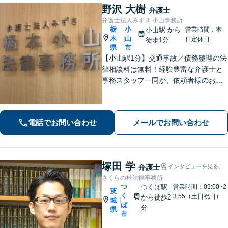
野沢 大樹
弁護士
弁護士法人みずき 小山事務所
栃
小
小山駅
から
営業時間：本
木
山
|
日定休日
徒歩1分
県
市
【小山駅1分】交通事故／債務整理の法
律相談料は無料！経験豊富な弁護士と
事務スタッフ一同が、依頼者様のお悩
みを解消できるよう全力でサポート。
状況を十分にヒアリングし、あらゆる
観点から解決策をご提案してまいりま
電話でお問い合わせ
メールでお問い合わせ
す。【休日・夜間対応】
塚田 学
弁護士
インタビューを見る
さくらの杜法律事務所
つ
つくば駅
営業時間：09:00~2
茨
く
3:55（土日祝日）
から徒歩2
城
|
ば
分
県
市