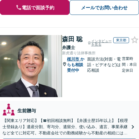
電話で面談予約
メールでお問い合わせ
森田 聡
東京都
インタビュー
を見る
弁護士
新虎通り法律事務所
営業時
桜川市
か
面談方法(対面・電
らも相談
話・ビデオなど)は
間：本日
受付中
応相談
定休日
生前贈与
【関東エリア対応】【☎︎初回相談無料】【弁護士歴15年以上】【税理
士登録あり】遺産分割、寄与分、遺留分、使い込み、遺言、事業承継
など全てに対応可。不動産会社での勤務経験から不動産の相続には特