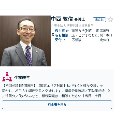
中西 敦信
弁護士
東京都
弁護士法人児玉明謙法律事務所
営業時
桜川市
か
面談方法(対面・電
らも相談
話・ビデオなど)は
間：本日
受付中
応相談
定休日
生前贈与
【初回相談1時間無料】【関東エリア対応】粘り強く的確な交渉力を
活かし、相手方や調停委員と交渉します。遺産分割協議／不動産相続
／遺留分／使い込みなど、相続問題はご相談ください【当日・土日対
応可】トラブル前の段階でも相談可。メール24時間受付
料金表を見る