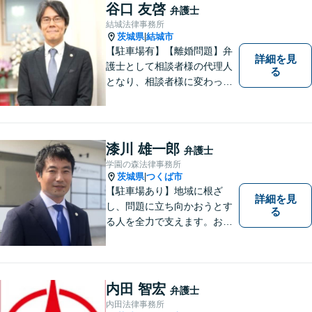
谷口 友啓
弁護士
結城法律事務所
茨城県
結城市
|
【駐車場有】【離婚問題】弁
詳細を見
護士として相談者様の代理人
る
となり、相談者様に変わって
対応し、後のトラブルを未然
に防ぎます。 易しい言葉で、
明確に判断をお示しし、問題
解決をサポートさせていただ
漆川 雄一郎
弁護士
きますので、是非ご相談くだ
学園の森法律事務所
さい。
茨城県
つくば市
|
【駐車場あり】地域に根ざ
詳細を見
し、問題に立ち向かおうとす
る
る人を全力で支えます。お困
りの方は、お気軽にご相談く
ださい。
内田 智宏
弁護士
内田法律事務所