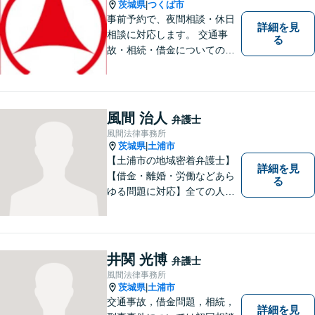
茨城県
つくば市
|
事前予約で、夜間相談・休日
詳細を見
相談に対応します。 交通事
る
故・相続・借金についてのご
相談は初回無料で実施いたし
ますので、お問合せくださ
い。
風間 治人
弁護士
風間法律事務所
茨城県
土浦市
|
【土浦市の地域密着弁護士】
詳細を見
【借金・離婚・労働などあら
る
ゆる問題に対応】全ての人へ
の誠意を忘れず、1つ1つの問
題に向き合います。依頼者様
の将来を見据えた、納得の解
決を目指します。まずはお気
井関 光博
弁護士
軽にご相談ください。【駐車
風間法律事務所
場有】
茨城県
土浦市
|
交通事故，借金問題，相続，
詳細を見