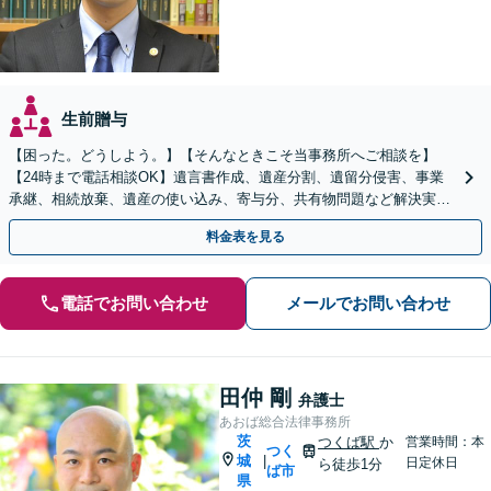
生前贈与
【困った。どうしよう。】【そんなときこそ当事務所へご相談を】
【24時まで電話相談OK】遺言書作成、遺産分割、遺留分侵害、事業
承継、相続放棄、遺産の使い込み、寄与分、共有物問題など解決実績
多数【依頼者様の最善の解決を目指します】
料金表を見る
電話でお問い合わせ
メールでお問い合わせ
田仲 剛
弁護士
あおば総合法律事務所
茨
つくば駅
か
営業時間：本
つく
城
|
日定休日
ら徒歩1分
ば市
県