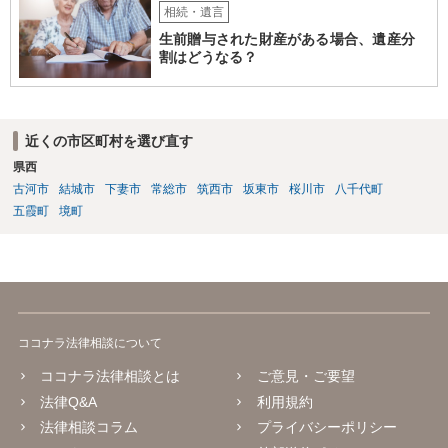
相続・遺言
生前贈与された財産がある場合、遺産分
割はどうなる？
近くの市区町村を選び直す
県西
古河市
結城市
下妻市
常総市
筑西市
坂東市
桜川市
八千代町
五霞町
境町
ココナラ法律相談について
ココナラ法律相談とは
ご意見・ご要望
法律Q&A
利用規約
法律相談コラム
プライバシーポリシー