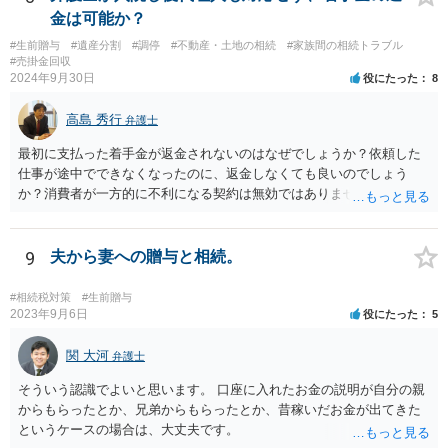
金は可能か？
#生前贈与
#遺産分割
#調停
#不動産・土地の相続
#家族間の相続トラブル
#売掛金回収
2024年9月30日
役にたった
8
高島 秀行
弁護士
最初に支払った着手金が返金されないのはなぜでしょうか？依頼した
仕事が途中でできなくなったのに、返金しなくても良いのでしょう
か？消費者が一方的に不利になる契約は無効ではありませんか？
着手金は、前の弁護士が倒れるまでにやった仕事に応じて清算する義
務があると思います。 倒れた弁護士が所属する弁護士会に相談さ
れた方がよいと思います。 倒れた弁護士は脳梗塞で倒れたようで
9
夫から妻への贈与と相続。
すが、 判断能力があり、復代理を倒れた弁護士の判断で復代理を
選任したのか 即ち、復代理人の選任は有効なのかという問題もあ
#相続税対策
#生前贈与
ると思います。
2023年9月6日
役にたった
5
関 大河
弁護士
そういう認識でよいと思います。 口座に入れたお金の説明が自分の親
からもらったとか、兄弟からもらったとか、昔稼いだお金が出てきた
というケースの場合は、大丈夫です。