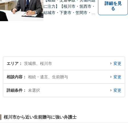
【離婚・交通事故・労働問題
詳細を見
に注力】【桜川市・筑西市・
る
結城市・下妻市・笠間市・真
岡市・石岡市から相談実績多
数】皆様が抱える問題にベス
トな解決を提案します。
エリア
茨城県、桜川市
変更
相談内容
相続・遺言、生前贈与
変更
詳細条件
未選択
変更
桜川市から近い生前贈与に強い弁護士