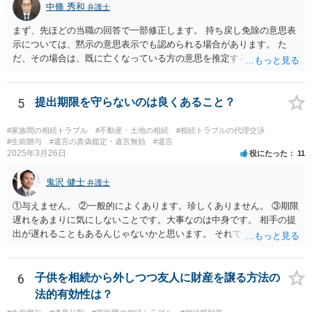
中條 秀和
弁護士
まず、先ほどの当職の回答で一部修正します。 持ち戻し免除の意思表
示については、黙示の意思表示でも認められる場合があります。 た
だ、その場合は、既に亡くなっている方の意思を推定することになり
ますので、なかなか立証のハードルは高いと思われます。それゆえ、
持ち戻し免除の意思表示は書面で明確にしておいていただくべきとい
う結論は変わりません。 誤解を与えるような回答でした。失礼しまし
5
提出期限を守らないのは良くあること？
た。 文言については、「〇〇に対する生前贈与による特別受益の持ち
戻しをすべて免除する」というのがオーソドックスなものですが、ご
#家族間の相続トラブル
#不動産・土地の相続
#相続トラブルの代理交渉
心配ならば、弁護士のところに行って、特別受益となりそうな贈与に
#生前贈与
#遺言の真偽鑑定・遺言無効
#遺言
2025年3月26日
役にたった
11
ついて説明した上で、適切な文言についてご相談してみてはいかがで
しょうか。
鬼沢 健士
弁護士
①与えません。 ②一般的によくあります。珍しくありません。 ③期限
遅れをあまりに気にしないことです。大事なのは中身です。 相手の提
出が遅れることもあるんじゃないかと思います。 それでもあなた有利
にはなりません。
6
子供を相続から外しつつ友人に財産を譲る方法の
法的有効性は？