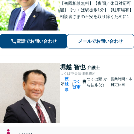
【初回相談無料】【夜間／休日対応可
能】【つくば駅徒歩1分】【駐車場有】
相談者さまの不安を取り除くために1件
1件のご相談に時間をかけて対応し、相
談者さまに寄り添った解決方法を提案
することを心がけています。まずはお
電話でお問い合わせ
メールでお問い合わせ
気軽にお問い合わせください。
堀越 智也
弁護士
つくば中央法律事務所
茨
つくば駅
か
営業時間：本
つく
城
|
日定休日
ら徒歩3分
ば市
県