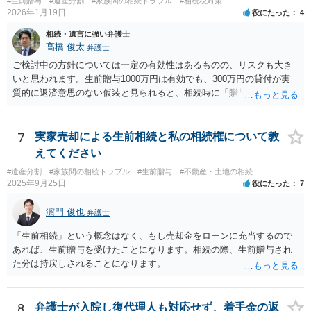
#生前贈与
#遺産分割
#家族間の相続トラブル
#相続税対策
2026年1月19日
役にたった
4
相続・遺言に強い弁護士
髙橋 俊太
弁護士
ご検討中の方針については一定の有効性はあるものの、リスクも大き
いと思われます。生前贈与1000万円は有効でも、300万円の貸付が実
質的に返済意思のない仮装と見られると、相続時に「贈与」と評価さ
れ、子から遺留分侵害額請求を受ける可能性があります。 その他の方
法として考えられるものとしては、 ①信託（家族信託・目的信託） 財
産を信託口に移し、受託者（信頼できる友人や専門職）に管理させ、
7
実家売却による生前相続と私の相続権について教
・生存中はあなたの生活費・介護費に優先充当 ・残余を友人や慈善団
えてください
体へ と使途を厳格に指定。相続ではなく信託帰属になるため、子の関
#遺産分割
#家族間の相続トラブル
#生前贈与
#不動産・土地の相続
与を大きく排除できます。 ②遺言＋生命保険の組合せ 生活資金は手元
2025年9月25日
役にたった
7
に残し、余剰資金で受取人を友人・団体にした保険を活用。保険金は
相続財産とは別枠で、遺留分対策にも有効と思われます。 ③負担付死
濵門 俊也
弁護士
因贈与 「介護・見守り等を条件に、死亡時に財産を渡す」契約。条件
不履行なら無効にでき、老後の安心を担保できます。 ④ 寄附予約＋解
「生前相続」という概念はなく、もし売却金をローンに充当するので
除条件 慈善団体への寄附を予約しつつ、資金不足時は解除できる条項
あれば、生前贈与を受けたことになります。相続の際、生前贈与され
を設定。 などがあり得るかと思われます。
た分は持戻しされることになります。
8
弁護士が入院し復代理人も対応せず、着手金の返