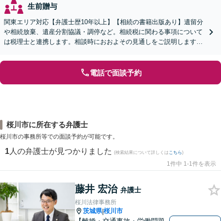
生前贈与
関東エリア対応【弁護士歴10年以上】【相続の書籍出版あり】遺留分
や相続放棄、遺産分割協議・調停など。相続税に関わる事項について
は税理士と連携します。相談時におおよその見通しをご説明します
【WEB面談可】
電話で面談予約
桜川市に所在する弁護士
桜川市の事務所等での面談予約が可能です。
1
人の弁護士が見つかりました
(検索結果について詳しくは
こちら
)
1件中 1-1件を表示
藤井 宏治
弁護士
桜川法律事務所
茨城県
桜川市
|