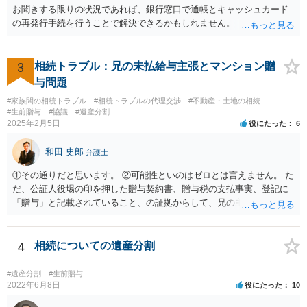
お聞きする限りの状況であれば、銀行窓口で通帳とキャッシュカード
の再発行手続を行うことで解決できるかもしれません。
3
相続トラブル：兄の未払給与主張とマンション贈
与問題
#家族間の相続トラブル
#相続トラブルの代理交渉
#不動産・土地の相続
#生前贈与
#協議
#遺産分割
2025年2月5日
役にたった
6
和田 史郎
弁護士
①その通りだと思います。 ②可能性といのはゼロとは言えません。 た
だ、公証人役場の印を押した贈与契約書、贈与税の支払事実、登記に
「贈与」と記載されていること、の証拠からして、兄の主張は通らな
いようには思います。 ③④その通りだと思います。 話し合いで折り合
わなければ、遺産分割調停を申し立てて進めるのがベターのような気
がしますね。
4
相続についての遺産分割
#遺産分割
#生前贈与
2022年6月8日
役にたった
10