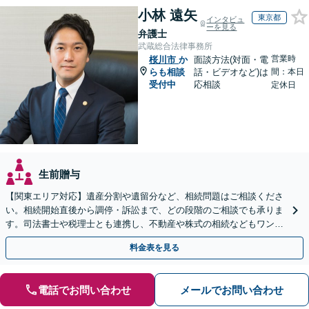
小林 遠矢
東京都
インタビュ
ーを見る
弁護士
武蔵総合法律事務所
営業時
桜川市
か
面談方法(対面・電
らも相談
話・ビデオなど)は
間：本日
受付中
応相談
定休日
生前贈与
【関東エリア対応】遺産分割や遺留分など、相続問題はご相談くださ
い。相続開始直後から調停・訴訟まで、どの段階のご相談でも承りま
す。司法書士や税理士とも連携し、不動産や株式の相続などもワンス
トップで対応可能。遺言書作成や事業承継のご相談にも対応
料金表を見る
電話でお問い合わせ
メールでお問い合わせ