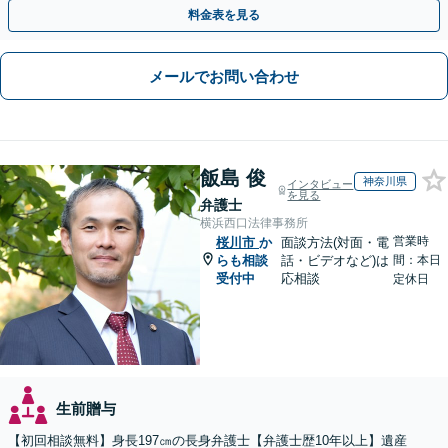
に的確に対応【出張サービス】【夜間・休日面談】
料金表を見る
メールでお問い合わせ
飯島 俊
神奈川県
インタビュー
を見る
弁護士
横浜西口法律事務所
営業時
桜川市
か
面談方法(対面・電
らも相談
話・ビデオなど)は
間：本日
受付中
応相談
定休日
生前贈与
【初回相談無料】身長197㎝の長身弁護士【弁護士歴10年以上】遺産