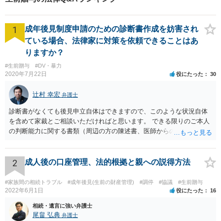
1
成年後見制度申請のための診断書作成を妨害され
ている場合、法律家に対策を依頼できることはあ
りますか？
#生前贈与
#DV・暴力
2020年7月22日
役にたった
30
辻村 幸宏
弁護士
診断書がなくても後見申立自体はできますので、このような状況自体
を含めて家裁とご相談いただければと思います。 できる限りのご本人
の判断能力に関する書類（周辺の方の陳述書、医師からの聴取書等）
を整え、家裁の鑑定を経る前提で鑑定費用の予納金を用意し、申立て
をしていただければそこから先は進むのではないかと存じます。 ま
た、Aさんの意向を酌みすぎるあまりに後見申立ができない状況にして
2
成人後の口座管理、法的根拠と親への説得方法
いる施設の問題もありますので、当該地域の地域包括支援センターに
ご相談されるのもひとつの方法です。
#家族間の相続トラブル
#成年後見(生前の財産管理)
#調停
#協議
#生前贈与
2022年6月1日
役にたった
16
相続・遺言に強い弁護士
尾畠 弘典
弁護士