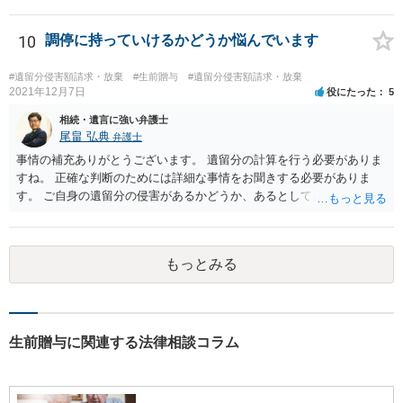
10
調停に持っていけるかどうか悩んでいます
#遺留分侵害額請求・放棄
#生前贈与
#遺留分侵害額請求・放棄
2021年12月7日
役にたった
5
相続・遺言に強い弁護士
尾畠 弘典
弁護士
事情の補充ありがとうございます。 遺留分の計算を行う必要がありま
すね。 正確な判断のためには詳細な事情をお聞きする必要がありま
す。 ご自身の遺留分の侵害があるかどうか、あるとしてどの程度の金
額となるかを正確に把握されたいのであれば、一度お近くの弁護士に
相談されるのが良いと思います。
もっとみる
生前贈与に関連する法律相談コラム