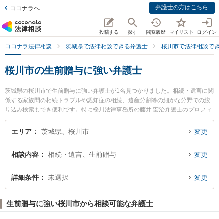
弁護士の方はこちら
ココナラへ
投稿する
探す
閲覧履歴
マイリスト
ログイン
ココナラ法律相談
茨城県で法律相談できる弁護士
桜川市で法律相談で
桜川市の生前贈与に強い弁護士
茨城県の桜川市で生前贈与に強い弁護士が1名見つかりました。相続・遺言に関
係する家族間の相続トラブルや認知症の相続、遺産分割等の細かな分野での絞
り込み検索もでき便利です。特に桜川法律事務所の藤井 宏治弁護士のプロフィ
ール情報や弁護士費用、強みなどが注目されています。『桜川市で土日や夜間
に発生した生前贈与のトラブルを今すぐに弁護士に相談したい』『生前贈与の
エリア
茨城県、桜川市
変更
トラブル解決の実績豊富な近くの弁護士を検索したい』『初回相談無料で生前
贈与を法律相談できる桜川市内の弁護士に相談予約したい』などでお困りの相
相談内容
相続・遺言、生前贈与
変更
談者さんにおすすめです。
詳細条件
未選択
変更
生前贈与に強い桜川市から相談可能な弁護士