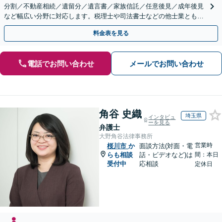
分割／不動産相続／遺留分／遺言書／家族信託／任意後見／成年後見
など幅広い分野に対応します。税理士や司法書士などの他士業とも連
携【出張相談】【夜間・休日面談】【横浜駅7分】
料金表を見る
電話でお問い合わせ
メールでお問い合わせ
角谷 史織
埼玉県
インタビュ
ーを見る
弁護士
大野角谷法律事務所
営業時
桜川市
か
面談方法(対面・電
らも相談
話・ビデオなど)は
間：本日
受付中
応相談
定休日