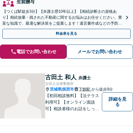
生前贈与
【つくば駅徒歩3分】【弁護士歴10年以上】【相続診断士の資格あ
り】相続放棄・残された不動産に関するお悩みはお任せください。豊
富な知識で、最適な解決策をご提案します！遺言書作成などの予防策
にも対応可能です【夜間・休日の相談可能】
料金表を見る
電話でお問い合わせ
メールでお問い合わせ
古田土 和人
弁護士
古田土法律事務所
茨城県
筑西市
下館駅
から徒歩9分
|
【初回相談無料】【法テラス
詳細を見
利用可】【オンライン面談
る
可】相談者様のお話をしっか
りと聞き、丁寧に対応いたし
ます。ひとりで悩まずにご相
談ください。