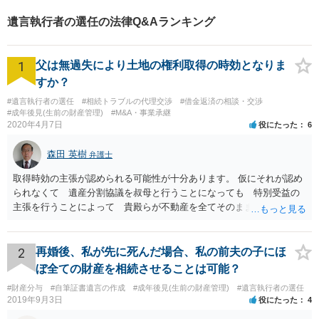
遺言執行者の選任の法律Q&Aランキング
1
父は無過失により土地の権利取得の時効となりま
すか？
#遺言執行者の選任
#相続トラブルの代理交渉
#借金返済の相談・交渉
#成年後見(生前の財産管理)
#M&A・事業承継
2020年4月7日
役にたった
6
森田 英樹
弁護士
取得時効の主張が認められる可能性が十分あります。 仮にそれが認め
られなくて 遺産分割協議を叔母と行うことになっても 特別受益の
主張を行うことによって 貴殿らが不動産を全てそのまま取得できる
ことが可能でしょう。
2
再婚後、私が先に死んだ場合、私の前夫の子にほ
ぼ全ての財産を相続させることは可能？
#財産分与
#自筆証書遺言の作成
#成年後見(生前の財産管理)
#遺言執行者の選任
2019年9月3日
役にたった
4