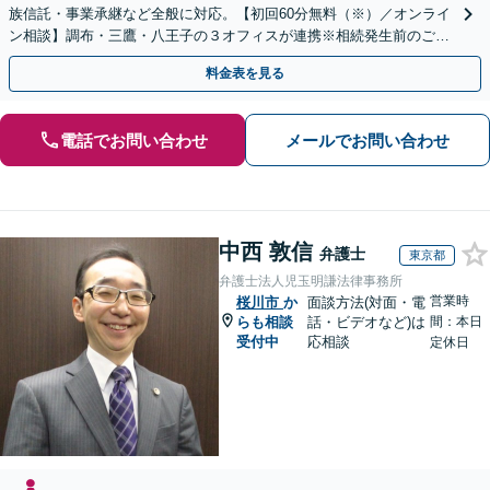
族信託・事業承継など全般に対応。【初回60分無料（※）／オンライ
ン相談】調布・三鷹・八王子の３オフィスが連携※相続発生前のご相
談など有料相談になるものもございます。
料金表を見る
電話でお問い合わせ
メールでお問い合わせ
中西 敦信
弁護士
東京都
弁護士法人児玉明謙法律事務所
営業時
桜川市
か
面談方法(対面・電
らも相談
話・ビデオなど)は
間：本日
受付中
応相談
定休日