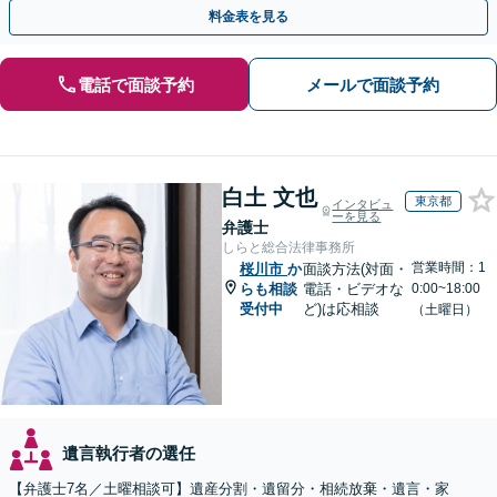
分】
料金表を見る
電話で面談予約
メールで面談予約
白土 文也
東京都
インタビュ
ーを見る
弁護士
しらと総合法律事務所
営業時間：1
桜川市
か
面談方法(対面・
らも相談
電話・ビデオな
0:00~18:00
受付中
ど)は応相談
（土曜日）
遺言執行者の選任
【弁護士7名／土曜相談可】遺産分割・遺留分・相続放棄・遺言・家