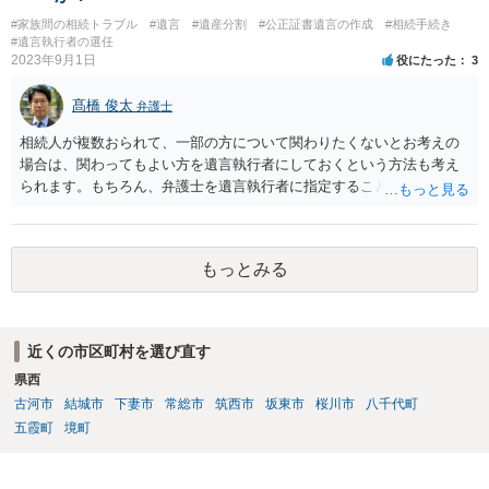
#家族間の相続トラブル
#遺言
#遺産分割
#公正証書遺言の作成
#相続手続き
#遺言執行者の選任
2023年9月1日
役にたった
3
髙橋 俊太
弁護士
相続人が複数おられて、一部の方について関わりたくないとお考えの
場合は、関わってもよい方を遺言執行者にしておくという方法も考え
られます。もちろん、弁護士を遺言執行者に指定することもできます
が、（関わってもよい）相続人を遺言執行者に指定しておいて、その
方に再委任の権限を付与しておくという方法もあります。 一度、弁護
士に直接ご相談されることをお勧めいたします。
もっとみる
近くの市区町村を選び直す
県西
古河市
結城市
下妻市
常総市
筑西市
坂東市
桜川市
八千代町
五霞町
境町