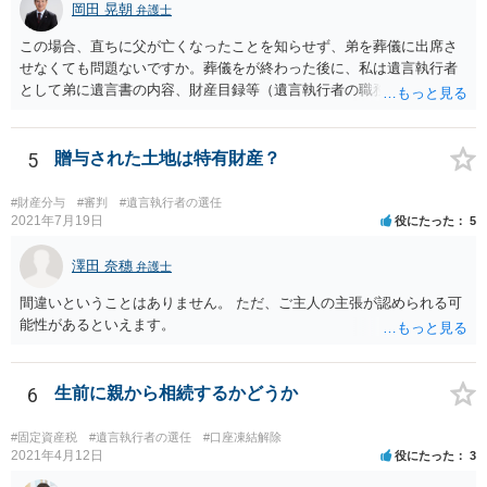
岡田 晃朝
弁護士
この場合、直ちに父が亡くなったことを知らせず、弟を葬儀に出席さ
せなくても問題ないですか。葬儀をが終わった後に、私は遺言執行者
として弟に遺言書の内容、財産目録等（遺言執行者の職務）を知らせ
ればよいですか。 葬儀は喪主が主催する行事ですから、誰を参加させ
るかは喪主の自由です。 呼ばなくてもかまいません。 そもそも、そう
いう法律関係にありません。 遺言の内容と遺産の総額の通知、公正証
5
贈与された土地は特有財産？
書でない場合は遺言の検認については、執行者に通知義務があるの
で、対応しましょう。 そのあとは遺留分の請求などがあればそれへの
#財産分与
#審判
#遺言執行者の選任
対応となるでしょう。
2021年7月19日
役にたった
5
澤田 奈穗
弁護士
間違いということはありません。 ただ、ご主人の主張が認められる可
能性があるといえます。
6
生前に親から相続するかどうか
#固定資産税
#遺言執行者の選任
#口座凍結解除
2021年4月12日
役にたった
3