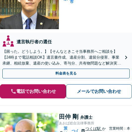
市
遺言執行者の選任
【困った。どうしよう。】【そんなときこそ当事務所へご相談を】
【24時まで電話相談OK】遺言書作成、遺産分割、遺留分侵害、事業
承継、相続放棄、遺産の使い込み、寄与分、共有物問題など解決実績
多数【依頼者様の最善の解決を目指します】
料金表を見る
電話でお問い合わせ
メールでお問い合わせ
田仲 剛
弁護士
あおば総合法律事務所
茨
つくば駅
か
営業時間：本
つく