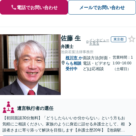
電話でお問い合わせ
メールでお問い合わせ
佐藤 生
東京都
インタビュー
を見る
弁護士
池袋若葉法律事務所
営業時間：1
桜川市
か
面談方法(対面・
らも相談
電話・ビデオな
1:00~16:00
受付中
ど)は応相談
（土曜日）
遺言執行者の選任
【初回面談30分無料】「どうしたらいいか分からない」という方もお
気軽にご相談ください。家族のように身近に話せる弁護士として、相
談者さまに寄り添って解決を目指します【弁護士歴20年】【池袋駅5