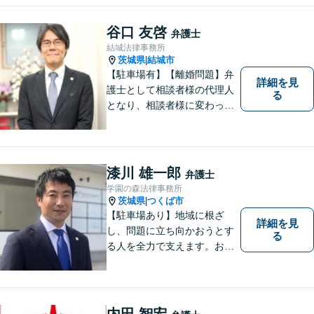
談ください。
谷口 友啓
弁護士
結城法律事務所
茨城県
結城市
|
【駐車場有】【離婚問題】弁
詳細を見
護士として相談者様の代理人
る
となり、相談者様に変わって
対応し、後のトラブルを未然
に防ぎます。 易しい言葉で、
明確に判断をお示しし、問題
解決をサポートさせていただ
漆川 雄一郎
弁護士
きますので、是非ご相談くだ
学園の森法律事務所
さい。
茨城県
つくば市
|
【駐車場あり】地域に根ざ
詳細を見
し、問題に立ち向かおうとす
る
る人を全力で支えます。お困
りの方は、お気軽にご相談く
ださい。
内田 智宏