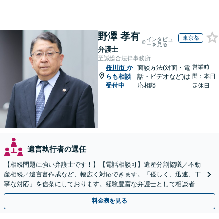
野澤 孝有
東京都
インタビュ
ーを見る
弁護士
至誠総合法律事務所
営業時
桜川市
か
面談方法(対面・電
らも相談
話・ビデオなど)は
間：本日
受付中
応相談
定休日
遺言執行者の選任
【相続問題に強い弁護士です！】【電話相談可】遺産分割協議／不動
産相続／遺言書作成など、幅広く対応できます。「優しく、迅速、丁
寧な対応」を信条にしております。経験豊富な弁護士として相談者様
のため全力を尽くします。お気軽にご相談ください。
料金表を見る