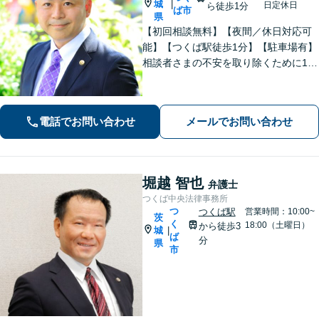
城
|
日定休日
ら徒歩1分
ば市
県
【初回相談無料】【夜間／休日対応可
能】【つくば駅徒歩1分】【駐車場有】
相談者さまの不安を取り除くために1件
1件のご相談に時間をかけて対応し、相
談者さまに寄り添った解決方法を提案
することを心がけています。まずはお
電話でお問い合わせ
メールでお問い合わせ
気軽にお問い合わせください。
堀越 智也
弁護士
つくば中央法律事務所
つ
つくば駅
営業時間：10:00~
茨
く
18:00（土曜日）
から徒歩3
城
|
ば
分
県
市