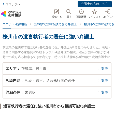
弁護士の方はこちら
ココナラへ
投稿する
探す
閲覧履歴
マイリスト
ログイン
ココナラ法律相談
茨城県で法律相談できる弁護士
桜川市で法律相談で
桜川市の遺言執行者の選任に強い弁護士
茨城県の桜川市で遺言執行者の選任に強い弁護士が1名見つかりました。相続・
遺言に関係する家族間の相続トラブルや認知症の相続、遺産分割等の細かな分
野での絞り込み検索もでき便利です。特に桜川法律事務所の藤井 宏治弁護士の
プロフィール情報や弁護士費用、強みなどが注目されています。『桜川市で土
日や夜間に発生した遺言執行者の選任のトラブルを今すぐに弁護士に相談した
エリア
茨城県、桜川市
変更
い』『遺言執行者の選任のトラブル解決の実績豊富な近くの弁護士を検索した
い』『初回相談無料で遺言執行者の選任を法律相談できる桜川市内の弁護士に
相談内容
相続・遺言、遺言執行者の選任
変更
相談予約したい』などでお困りの相談者さんにおすすめです。
詳細条件
未選択
変更
遺言執行者の選任に強い桜川市から相談可能な弁護士