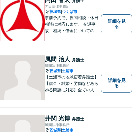
弁護士
内田法律事務所
茨城県
つくば市
|
事前予約で、夜間相談・休日
詳細を見
相談に対応します。 交通事
る
故・相続・借金についてのご
相談は初回無料で実施いたし
ますので、お問合せくださ
い。
風間 治人
弁護士
風間法律事務所
茨城県
土浦市
|
【土浦市の地域密着弁護士】
詳細を見
【借金・離婚・労働などあら
る
ゆる問題に対応】全ての人へ
の誠意を忘れず、1つ1つの問
題に向き合います。依頼者様
の将来を見据えた、納得の解
決を目指します。まずはお気
井関 光博
弁護士
軽にご相談ください。【駐車
風間法律事務所
場有】
茨城県
土浦市
|