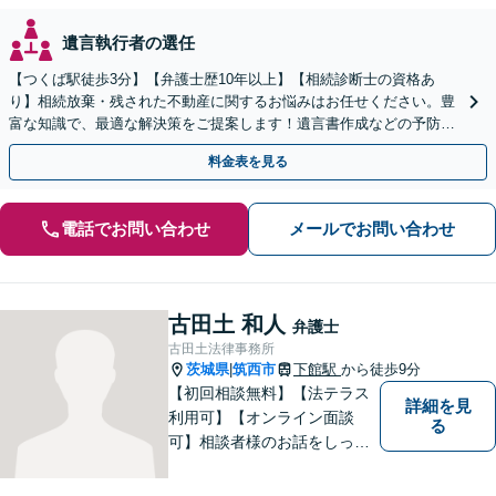
遺言執行者の選任
【つくば駅徒歩3分】【弁護士歴10年以上】【相続診断士の資格あ
り】相続放棄・残された不動産に関するお悩みはお任せください。豊
富な知識で、最適な解決策をご提案します！遺言書作成などの予防策
にも対応可能です【夜間・休日の相談可能】
料金表を見る
電話でお問い合わせ
メールでお問い合わせ
古田土 和人
弁護士
古田土法律事務所
茨城県
筑西市
下館駅
から徒歩9分
|
【初回相談無料】【法テラス
詳細を見
利用可】【オンライン面談
る
可】相談者様のお話をしっか
りと聞き、丁寧に対応いたし
ます。ひとりで悩まずにご相