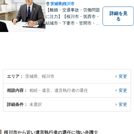
茨城県
桜川市
|
【離婚・交通事故・労働問題
詳細を見
に注力】【桜川市・筑西市・
る
結城市・下妻市・笠間市・真
岡市・石岡市から相談実績多
数】皆様が抱える問題にベス
トな解決を提案します。
エリア
茨城県、桜川市
変更
相談内容
相続・遺言、遺言執行者の選任
変更
詳細条件
未選択
変更
桜川市から近い遺言執行者の選任に強い弁護士