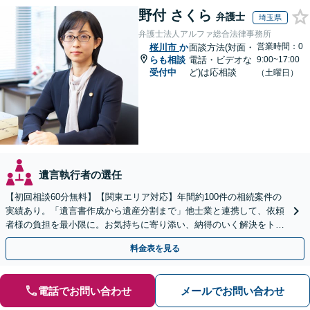
野付 さくら
弁護士
埼玉県
弁護士法人アルファ総合法律事務所
営業時間：0
桜川市
か
面談方法(対面・
らも相談
電話・ビデオな
9:00~17:00
受付中
ど)は応相談
（土曜日）
遺言執行者の選任
【初回相談60分無料】【関東エリア対応】年間約100件の相続案件の
実績あり。「遺言書作成から遺産分割まで」他士業と連携して、依頼
者様の負担を最小限に。お気持ちに寄り添い、納得のいく解決をトー
タル・サポート【当日・夜間（18時まで）の相談可】
料金表を見る
電話でお問い合わせ
メールでお問い合わせ