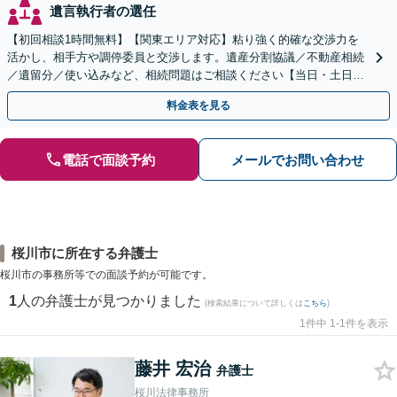
遺言執行者の選任
【初回相談1時間無料】【関東エリア対応】粘り強く的確な交渉力を
活かし、相手方や調停委員と交渉します。遺産分割協議／不動産相続
／遺留分／使い込みなど、相続問題はご相談ください【当日・土日対
応可】トラブル前の段階でも相談可。メール24時間受付
料金表を見る
電話で面談予約
メールでお問い合わせ
桜川市に所在する弁護士
桜川市の事務所等での面談予約が可能です。
1
人の弁護士が見つかりました
(検索結果について詳しくは
こちら
)
1件中 1-1件を表示
藤井 宏治
弁護士
桜川法律事務所