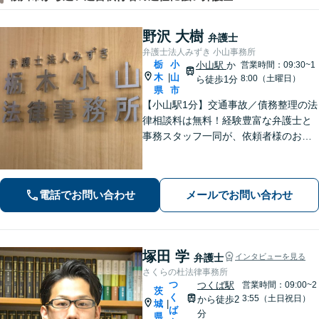
野沢 大樹
弁護士
弁護士法人みずき 小山事務所
栃
小
小山駅
か
営業時間：09:30~1
木
山
|
8:00（土曜日）
ら徒歩1分
県
市
【小山駅1分】交通事故／債務整理の法
律相談料は無料！経験豊富な弁護士と
事務スタッフ一同が、依頼者様のお悩
みを解消できるよう全力でサポート。
状況を十分にヒアリングし、あらゆる
観点から解決策をご提案してまいりま
電話でお問い合わせ
メールでお問い合わせ
す。【休日・夜間対応】
塚田 学
弁護士
インタビューを見る
さくらの杜法律事務所
つ
つくば駅
営業時間：09:00~2
茨
く
3:55（土日祝日）
から徒歩2
城
|
ば
分
県