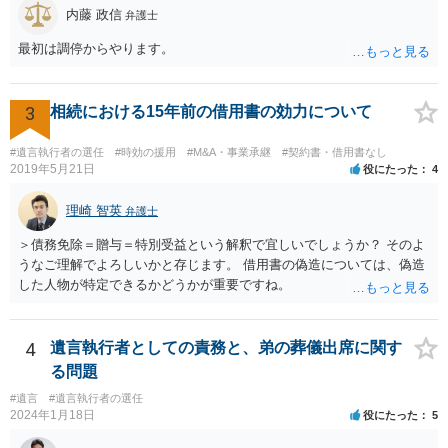
内藤 政信
弁護士
最初は調停からやります。
3
相続における15年前の借用書の効力について
#遺言執行者の選任
#時効の援用
#M&A・事業承継
#契約書・借用書なし
2019年5月21日
役にたった
4
理崎 智英
弁護士
＞債務免除＝贈与＝特別受益という解釈で宜しいでしょうか？ そのよ
うなご理解でよろしいかと存じます。 借用書の偽造については、偽造
した人物が特定できるかどうかが重要ですね。
4
遺言執行者としての責務と、弟の葬儀出席に関す
る問題
#遺言
#遺言執行者の選任
2024年1月18日
役にたった
5