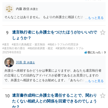
内藤 政信
弁護士
そんなことはありません。 もよりの弁護士に相談ください。
9
遺言執行者にも弁護士をつけたほうがかいいので
しょうか？
#遺言
#遺言の真偽鑑定・遺言無効
#相続トラブルの代理交渉
#遺言執行者の選任
#相続財産調査・鑑定
#家族間の相続トラブル
2025年8月8日
役にたった
3
川添 圭
弁護士
弁護士へ依頼するかどうかは事案によりますが、あなたも遺言執行者
の立場としての法的なアドバイスが必要であるとお見受けしますの
で、弁護士へ相談することをお勧めします。「あちらの弁護士」（元
嫁と娘の弁護士のことでしょうか）へ聴いても、自分に有利な主張や
誘導しかしてこないと思います。
10
遺言書作成時に弁護士を選任することで、関わり
たくない相続人との関係を回避できるのでしょう
か？