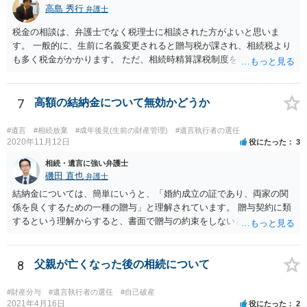
高島 秀行
弁護士
税金の相談は、弁護士でなく税理士に相談された方がよいと思いま
す。 一般的に、生前に名義変更されると贈与税が課され、相続税より
も多く税金がかかります。 ただ、相続時精算課税制度を取れば、実質
的に相続税と同等の税金で済む可能性があります。 実際に税理士にど
ういう場合にどれくらい税金がかかるか計算してもらって どういう方
針を取るか決められたらよいと思います。
7
高額の結納金について無効かどうか
#遺言
#相続放棄
#成年後見(生前の財産管理)
#遺言執行者の選任
2020年11月12日
役にたった
3
相続・遺言に強い弁護士
磯田 直也
弁護士
結納金については、簡単にいうと、「婚約成立の証であり、両家の関
係を良くするための一種の贈与」と理解されています。 贈与契約に類
するという理解からすると、書面で贈与の約束をしないと相手方は支
払いを請求できません。 反面、実際に支払ったあとから返金を求める
ことは困難です。 くれぐれも今後お気をつけください。 弁護士に対応
を依頼されるのも悪くはありませんが、感情的な理由が強いと思いま
8
父親が亡くなった後の相続について
すので法的観点から説得を試みても解決は難しいように思います。
#財産分与
#遺言執行者の選任
#自己破産
2021年4月16日
役にたった
2