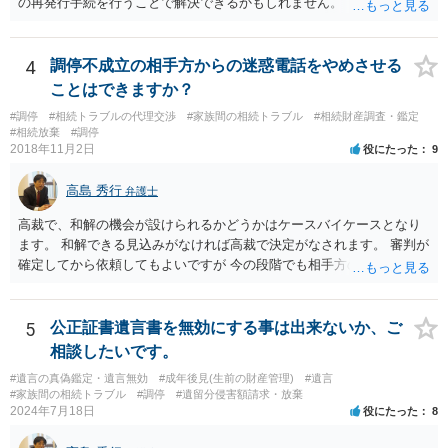
の再発行手続を行うことで解決できるかもしれません。
きさつなどが書かれていると思うので、あかささんから見てそれは違
うと感じるところは、どのように違うのか、など書くとよいです。 そ
の他、お姉さんの申立書には書かれていないけど、どのように遺産を
4
調停不成立の相手方からの迷惑電話をやめさせる
分けるかを決めるについてあかささんが重要だと考える事情があれば
(例えば、○○のときにお姉さんは亡くなった方からお金を援助してもら
ことはできますか？
った等)、それも書くとよいです。 書かない方が良いと思うことは、遺
#調停
#相続トラブルの代理交渉
#家族間の相続トラブル
#相続財産調査・鑑定
産分割に関係ない(と思われる)いきさつを沢山盛り込むことだと考えま
#相続放棄
#調停
す(あくまで遺産分割に関係することに留める方が、裁判所や調停委員
2018年11月2日
役にたった
9
の方に事情を理解してもらいやすいと思います)。
高島 秀行
弁護士
高裁で、和解の機会が設けられるかどうかはケースバイケースとなり
ます。 和解できる見込みがなければ高裁で決定がなされます。 審判が
確定してから依頼してもよいですが 今の段階でも相手方の連絡が迷惑
であれば 弁護士に依頼してもよいと思います。
5
公正証書遺言書を無効にする事は出来ないか、ご
相談したいです。
#遺言の真偽鑑定・遺言無効
#成年後見(生前の財産管理)
#遺言
#家族間の相続トラブル
#調停
#遺留分侵害額請求・放棄
2024年7月18日
役にたった
8