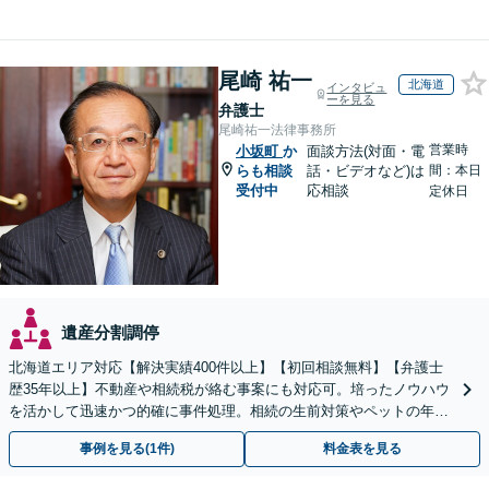
尾崎 祐一
北海道
インタビュ
ーを見る
弁護士
尾崎祐一法律事務所
営業時
小坂町
か
面談方法(対面・電
らも相談
話・ビデオなど)は
間：本日
受付中
応相談
定休日
遺産分割調停
北海道エリア対応【解決実績400件以上】【初回相談無料】【弁護士
歴35年以上】不動産や相続税が絡む事案にも対応可。培ったノウハウ
を活かして迅速かつ的確に事件処理。相続の生前対策やペットの年金
システムもお任せ【完全個室】【自衛隊前駅8分】
事例を見る(1件)
料金表を見る