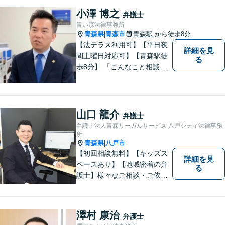
に、そして真剣に取り組みま
小澤 博之
弁護士
す。皆様が安心して相談でき
青い森法律事務所
るような雰囲気づくりを行な
青森県
青森市
青森駅
から徒歩8分
|
っています。
【法テラス利用可】【平日夜
詳細を見
間土曜日対応可】【青森駅徒
る
歩8分】 「こんなこと相談し
ていいのだろうか」とお思い
の方、大丈夫です。どのよう
なお悩みでもご相談くださ
い。 皆様が抱えている問題に
山口 龍介
弁護士
真摯に向き合い、ともに解決
弁護士法人青森リーガルサービス 八戸シティ法律事務
いたします。
所
青森県
八戸市
|
【初回相談無料】【キッズス
詳細を見
ペースあり】【地域密着の弁
る
護士】様々なご相談・ご依頼
案件に迅速・丁寧に対応いた
します。お困りの方はぜひご
相談ください。
澤村 康治
弁護士