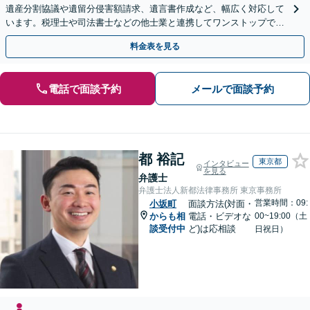
遺産分割協議や遺留分侵害額請求、遺言書作成など、幅広く対応して
います。税理士や司法書士などの他士業と連携してワンストップでの
解決が可能です。ぜひご相談ください。
料金表を見る
電話で面談予約
メールで面談予約
都 裕記
東京都
インタビュー
を見る
弁護士
弁護士法人新都法律事務所 東京事務所
営業時間：09:
小坂町
面談方法(対面・
からも相
電話・ビデオな
00~19:00（土
談受付中
ど)は応相談
日祝日）