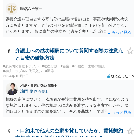
匿名A
弁護士
療養介護を理由とする寄与分の主張の場合には、事案や裁判所の考え
方にも寄りますが、寄与の内容を金銭評価したものを寄与分とするこ
とがあります。 仮に寄与の申立を（遺産分割とは別途に）して、その
ような考え方を撮るなら、必ずしも相続財産全体の評価（不動産の評
価）は不要ということもあります。 ただ、前提として、遺産分割はし
なければならないでしょうから、現実的にはいずれにせよ不動産評価
8
弁護士への成功報酬について質問する際の注意点
は必要でしょう。
と目安の確認方法
#家族間の相続トラブル
#遺産分割
#協議
#不動産・土地の相続
#相続トラブルの代理交渉
#調停
2024年10月2日
役にたった
5
相続・遺言に強い弁護士
濵門 俊也
弁護士
相続の案件について、依頼者が弁護士費用を持ち出すことになるよう
な契約はしません。他の相続人に遺産を渡すような事案でしたら、契
約時はとりあえずの金額を算定し、それを基準として着手金を設定
し、事件終了時に報酬金や追加着手金として考慮するといった契約も
あり得ます。 今後の見通しを言わないで契約はできないです。依頼者
が納得できる説明を受けるべきです。
9
・口約束で他人の空家を貸していたが、賃貸契約