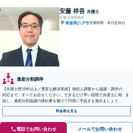
安藤 祥吾
弁護士
安藤法律事務所
青森県
八戸市
営業時間：本日定休日
|
遺産分割調停
【弁護士歴10年以上／豊富な解決実績】相続人調査から協議・調停の
対応まで、すべてお任せください。できるだけ早い段階で弁護士に相
談し、遺産分割協議の揉め事を避けて円滑に手続きを進めましょう
【秘密厳守】【完全個室対応】【休日・夜間相談あり】
料金表を見る
電話でお問い合わせ
メールでお問い合わせ