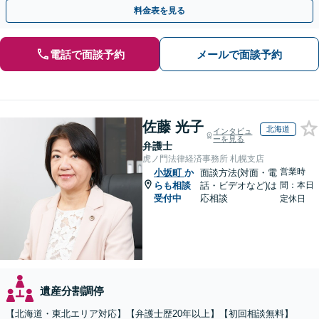
じた最適な方法をご提案します【夜間相談可】
料金表を見る
電話で面談予約
メールで面談予約
佐藤 光子
北海道
インタビュ
ーを見る
弁護士
虎ノ門法律経済事務所 札幌支店
営業時
小坂町
か
面談方法(対面・電
らも相談
話・ビデオなど)は
間：本日
受付中
応相談
定休日
遺産分割調停
【北海道・東北エリア対応】【弁護士歴20年以上】【初回相談無料】