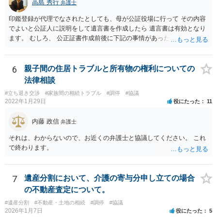
高島 秀行
弁護士
印鑑登録が代理でなされたとしても、母が公証役場に行って その内容
でよいと公証人に説明をして遺言書を作成したら 遺言書は有効となり
ます。 むしろ、 公正証書作成前後に下記の事情があったことが証明で
きれば判断能力がなく 無効だったと主張することが可能です。 翌年1
月に携帯が新しくなった母からの第一声は「ここにいたら殺される」
「面会に来てくれ」で、長男に聞くと「面会は出来ない。俺は携帯電
6
親子間の住居トラブルと所有物の権利についての
話の使い方を教える為に会っている」「母の話は聞かなくて良い」と
法律相談
電話が切れました。その後の電話でも「食事に毒が入っている」「体
#立ち退き交渉
#家族間の相続トラブル
#調停
#協議
にチップが埋められている」等、おかしかったです。 当時の診療記
2022年1月29日
役にたった
11
録、介護認定の資料、介護記録を取得して 弁護士に面談で相談された
方がよいと思います。
内藤 政信
弁護士
それは、わからないので、お近くの弁護士と協議してください。 これ
で終わります。
7
遺産分割において、介護の寄与分申し立ての場合
の不動産査定について。
#遺産分割
#不動産・土地の相続
#調停
#協議
2026年1月7日
役にたった
5