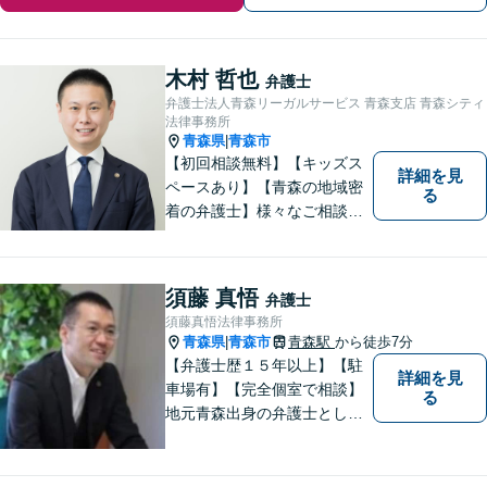
木村 哲也
弁護士
弁護士法人青森リーガルサービス 青森支店 青森シティ
法律事務所
青森県
青森市
|
【初回相談無料】【キッズス
詳細を見
ペースあり】【青森の地域密
る
着の弁護士】様々なご相談・
ご依頼案件に迅速・丁寧に対
応いたします。
須藤 真悟
弁護士
須藤真悟法律事務所
青森県
青森市
青森駅
から徒歩7分
|
【弁護士歴１５年以上】【駐
詳細を見
車場有】【完全個室で相談】
る
地元青森出身の弁護士とし
て、相談にお越しくださった
方々が、平穏な日常を取り戻
すことができるように、迅速