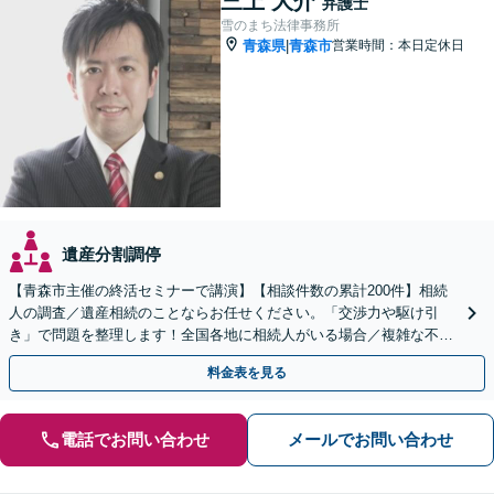
三上 大介
弁護士
雪のまち法律事務所
青森県
青森市
営業時間：本日定休日
|
遺産分割調停
【青森市主催の終活セミナーで講演】【相談件数の累計200件】相続
人の調査／遺産相続のことならお任せください。「交渉力や駆け引
き」で問題を整理します！全国各地に相続人がいる場合／複雑な不動
産の相続にも対応【初回相談無料／当日・夜間可】
料金表を見る
電話でお問い合わせ
メールでお問い合わせ