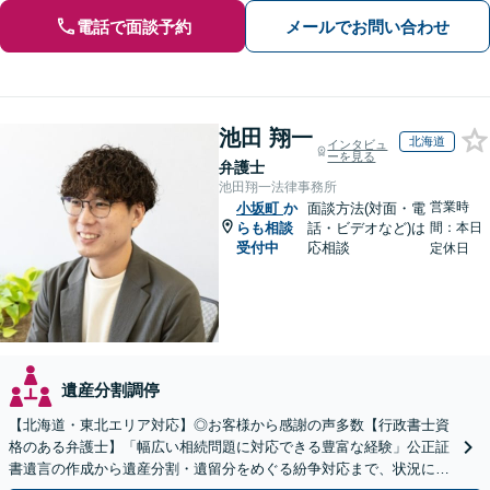
電話で面談予約
メールでお問い合わせ
池田 翔一
北海道
インタビュ
ーを見る
弁護士
池田翔一法律事務所
営業時
小坂町
か
面談方法(対面・電
らも相談
話・ビデオなど)は
間：本日
受付中
応相談
定休日
遺産分割調停
【北海道・東北エリア対応】◎お客様から感謝の声多数【行政書士資
格のある弁護士】「幅広い相続問題に対応できる豊富な経験」公正証
書遺言の作成から遺産分割・遺留分をめぐる紛争対応まで、状況に応