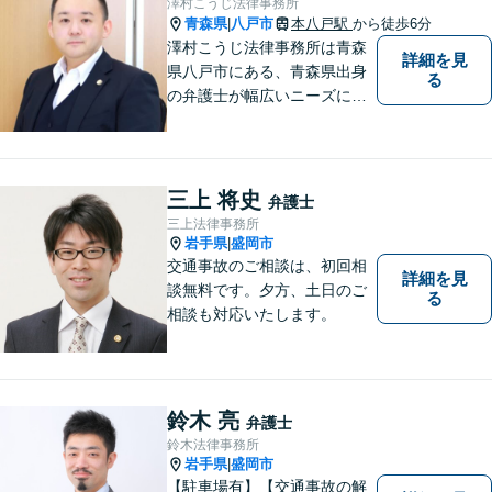
澤村こうじ法律事務所
青森県
八戸市
本八戸駅
から徒歩6分
|
澤村こうじ法律事務所は青森
詳細を見
県八戸市にある、青森県出身
る
の弁護士が幅広いニーズにお
応えするアットホームな法律
事務所です。
三上 将史
弁護士
三上法律事務所
岩手県
盛岡市
|
交通事故のご相談は、初回相
詳細を見
談無料です。夕方、土日のご
る
相談も対応いたします。
鈴木 亮
弁護士
鈴木法律事務所
岩手県
盛岡市
|
【駐車場有】【交通事故の解