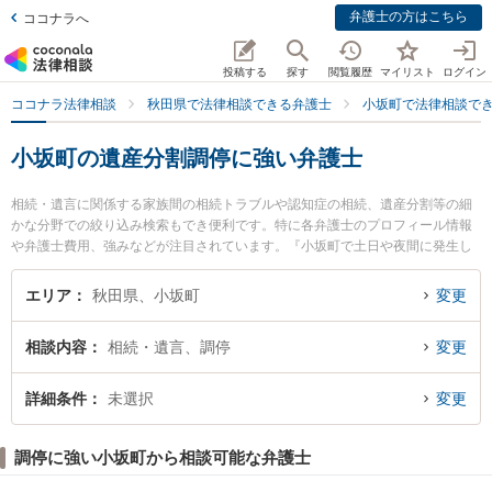
弁護士の方はこちら
ココナラへ
投稿する
探す
閲覧履歴
マイリスト
ログイン
ココナラ法律相談
秋田県で法律相談できる弁護士
小坂町で法律相談で
小坂町の遺産分割調停に強い弁護士
相続・遺言に関係する家族間の相続トラブルや認知症の相続、遺産分割等の細
かな分野での絞り込み検索もでき便利です。特に各弁護士のプロフィール情報
や弁護士費用、強みなどが注目されています。『小坂町で土日や夜間に発生し
た遺産分割調停のトラブルを今すぐに弁護士に相談したい』『遺産分割調停の
トラブル解決の実績豊富な近くの弁護士を検索したい』『初回相談無料で遺産
エリア
秋田県、小坂町
変更
分割調停を法律相談できる小坂町内の弁護士に相談予約したい』などでお困り
の相談者さんにおすすめです。
相談内容
相続・遺言、調停
変更
詳細条件
未選択
変更
調停に強い小坂町から相談可能な弁護士