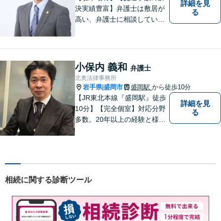
詳細を見
決実績豊富】弁護士は敷居が
る
高い、弁護士に相談していい
ことなのかわからないという
思いをお持ちの方にも、気軽
に相談していただける弁護士
を目指しています。どんなこ
小保内 義和
弁護士
とでもお気軽にご相談くださ
北奥法律事務所
い。
岩手県
盛岡市
盛岡駅
から徒歩10分
|
【JR東北本線『盛岡駅』徒歩
詳細を見
10分】【完全個室】対応分野
る
多数。20年以上の経験と様々
な分野での膨大な実績を活か
し「貴方に会えて良かった」
と感じていただける最善の解
決を目指します。 お気軽にご
お相談ください。
相続に関する診断ツール