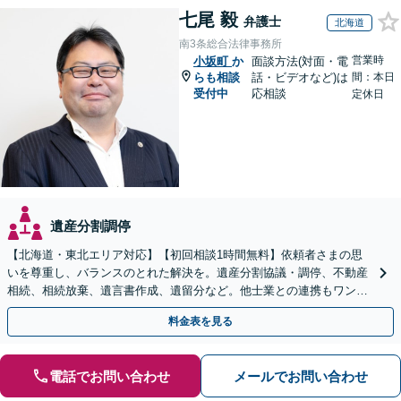
七尾 毅
弁護士
北海道
南3条総合法律事務所
営業時
小坂町
か
面談方法(対面・電
らも相談
話・ビデオなど)は
間：本日
受付中
応相談
定休日
遺産分割調停
【北海道・東北エリア対応】【初回相談1時間無料】依頼者さまの思
いを尊重し、バランスのとれた解決を。遺産分割協議・調停、不動産
相続、相続放棄、遺言書作成、遺留分など。他士業との連携もワンス
トップで対応します【休日・夜間面談OK】
料金表を見る
電話でお問い合わせ
メールでお問い合わせ