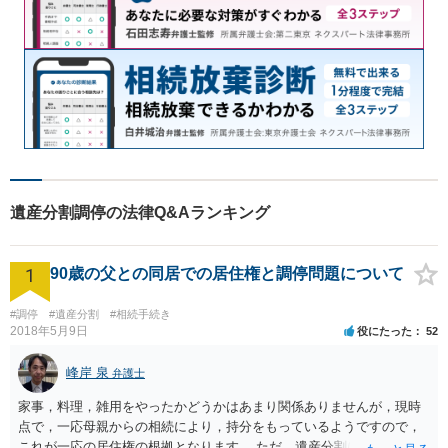
遺産分割調停の法律Q&Aランキング
1
90歳の父との同居での居住権と調停問題について
#調停
#遺産分割
#相続手続き
2018年5月9日
役にたった
52
峰岸 泉
弁護士
家事，料理，雑用をやったかどうかはあまり関係ありませんが，現時
点で，一応母親からの相続により，持分をもっているようですので，
これが一応の居住権の根拠となります。 ただ，遺産分割により，母の