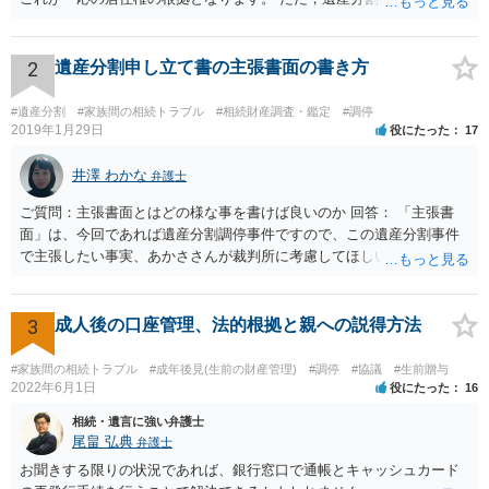
持分を父親が取得した場合，住み続けるのは難しいかも知れません。
2
遺産分割申し立て書の主張書面の書き方
#遺産分割
#家族間の相続トラブル
#相続財産調査・鑑定
#調停
2019年1月29日
役にたった
17
井澤 わかな
弁護士
ご質問：主張書面とはどの様な事を書けば良いのか 回答： 「主張書
面」は、今回であれば遺産分割調停事件ですので、この遺産分割事件
で主張したい事実、あかささんが裁判所に考慮してほしいと思う、亡
くなった方・あかささん・お姉さん間の事情などを記入することにな
ります。 もし、主張したい事実や考慮してほしい事情に関連して
資料を持っているようであれば、主張書面とは別で提出できます。も
3
成人後の口座管理、法的根拠と親への説得方法
し、お姉さんに見られたくないような資料がある場合、「非開示の希
望に関する申出書」と共に提出することも考えられます。 ご質問：書
#家族間の相続トラブル
#成年後見(生前の財産管理)
#調停
#協議
#生前贈与
いた方が良い事と書かない方が良い事 回答： お姉さんが申立書の「申
2022年6月1日
役にたった
16
立ての趣旨」のところに書いている遺産の分け方に対して意見があれ
相続・遺言に強い弁護士
ば、まずそれを書くとよいです。 次に「申立ての理由」のところに、
尾畠 弘典
弁護士
なぜ調停を申し立てたのか(例えば、あかささんと話合いが出来ない／
お聞きする限りの状況であれば、銀行窓口で通帳とキャッシュカード
決裂した、など)や亡くなった方・あかささん・お姉さん間の事情やい