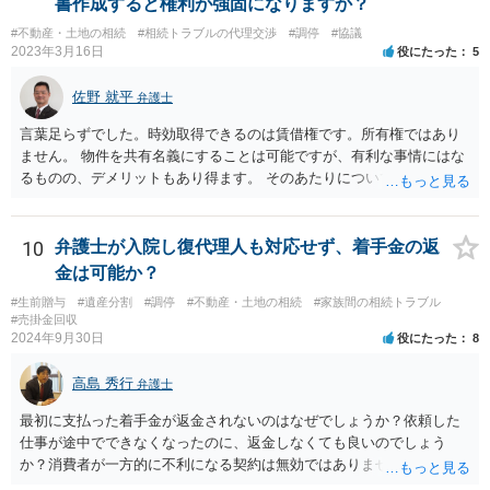
書作成すると権利が強固になりますか？
#不動産・土地の相続
#相続トラブルの代理交渉
#調停
#協議
2023年3月16日
役にたった
5
佐野 就平
弁護士
言葉足らずでした。時効取得できるのは賃借権です。所有権ではあり
ません。 物件を共有名義にすることは可能ですが、有利な事情にはな
るものの、デメリットもあり得ます。 そのあたりについては、お近く
の弁護士にご相談ください。
10
弁護士が入院し復代理人も対応せず、着手金の返
金は可能か？
#生前贈与
#遺産分割
#調停
#不動産・土地の相続
#家族間の相続トラブル
#売掛金回収
2024年9月30日
役にたった
8
高島 秀行
弁護士
最初に支払った着手金が返金されないのはなぜでしょうか？依頼した
仕事が途中でできなくなったのに、返金しなくても良いのでしょう
か？消費者が一方的に不利になる契約は無効ではありませんか？
着手金は、前の弁護士が倒れるまでにやった仕事に応じて清算する義