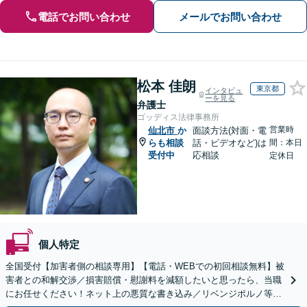
電話でお問い合わせ
メールでお問い合わせ
松本 佳朗
東京都
インタビュ
ーを見る
弁護士
ゴッディス法律事務所
営業時
仙北市
か
面談方法(対面・電
らも相談
話・ビデオなど)は
間：本日
受付中
応相談
定休日
個人特定
全国受付【加害者側の相談専用】【電話・WEBでの初回相談無料】被
害者との和解交渉／損害賠償・慰謝料を減額したいと思ったら、当職
にお任せください！ネット上の悪質な書き込み／リベンジポルノ等、