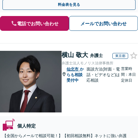
代表弁護士が最後まで対応【関東エリア以外の相談も可】
料金表を見る
電話でお問い合わせ
メールでお問い合わせ
横山 敬大
弁護士
東京都
弁護士法人モノリス法律事務所
営業時
仙北市
か
面談方法(対面・電
らも相談
話・ビデオなど)は
間：本日
受付中
応相談
定休日
個人特定
【全国からメールで相談可能！】【初回相談無料】ネットに強い弁護