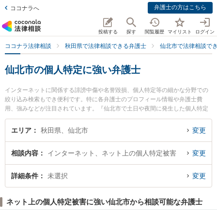
弁護士の方はこちら
ココナラへ
投稿する
探す
閲覧履歴
マイリスト
ログイン
ココナラ法律相談
秋田県で法律相談できる弁護士
仙北市で法律相談で
仙北市の個人特定に強い弁護士
インターネットに関係する誹謗中傷や名誉毀損、個人特定等の細かな分野での
絞り込み検索もでき便利です。特に各弁護士のプロフィール情報や弁護士費
用、強みなどが注目されています。『仙北市で土日や夜間に発生した個人特定
のトラブルを今すぐに弁護士に相談したい』『個人特定のトラブル解決の実績
豊富な近くの弁護士を検索したい』『初回相談無料で個人特定を法律相談でき
エリア
秋田県、仙北市
変更
る仙北市内の弁護士に相談予約したい』などでお困りの相談者さんにおすすめ
です。
相談内容
インターネット、ネット上の個人特定被害
変更
詳細条件
未選択
変更
ネット上の個人特定被害に強い仙北市から相談可能な弁護士