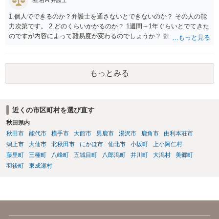
ですが、もし前者であれば、書類の再送要請にはあまり意味はなく、
一方、後者であるなら、夫を被告として提訴に至る可能性も考える必
1.個人でできるのか？弁護士を通さないとできないのか？ その人の能
要が出てきます。 あなたと夫との夫婦関係の状況（別居中なのか、夫
力次第です。 2.どのくらいかかるのか？ 1週間～1年ぐらいとでてきた
婦関係は良好なのか、あなたが夫へ嘘をついたのか等）がよくわから
のですが内容によって難易度が変わるのでしょうか？ 数か月の印象が
ないところがあり、実際にどのような対応がベターなのかを正確に検
ありますね。むしろ急いで処理する類のものかとは思います。 3.誹謗
討するためには、公開の相談ではなく、詳しい事実関係を整理した上
中傷していないアカウントを開示請求してしまった場合はどうなるの
で弁護士へ直接相談するべきでしょう。
か？ 開示が通らないことはありうるでしょう。
もっとみる
近くの市区町村を選び直す
秋田県内
秋田市
能代市
横手市
大館市
男鹿市
湯沢市
鹿角市
由利本荘市
潟上市
大仙市
北秋田市
にかほ市
仙北市
小坂町
上小阿仁村
藤里町
三種町
八峰町
五城目町
八郎潟町
井川町
大潟村
美郷町
羽後町
東成瀬村