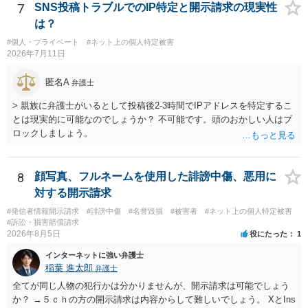
7
SNS投稿トラブルでのIP特定と開示請求の現実性
は？
#個人・プライベート
#ネット上の個人特定被害
2026年7月11日
匿名A
弁護士
> 親族に弁護士がいるとして投稿後2-3時間でIPアドレスを特定するこ
とは現実的に可能なのでしょうか？ 不可能です。頭のおかしい人はブ
ロックしましょう。
8
顔写真、フルネームを使用した誹謗中傷、悪用に
対する開示請求
#発信者情報開示請求
#誹謗中傷
#名誉毀損
#被害者
#ネット上の個人特定被害
#訴訟・損害賠償請求
2026年8月5日
役にたった
1
インターネットに強い弁護士
稲葉 進太郎
弁護士
全てが同じ人物の犯行かは分かりませんが、開示請求は可能でしょう
か？ →５ｃｈの方の開示請求は内容からして難しいでしょう。 XとIns