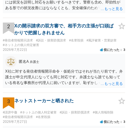
には状況を説明し対応をお願いするべきです。警察も含め、即効性が
ある形での状況改善にはならなくとも、安全確保のためできることは
ある筈です。
2
Xの開示請求の双方審で、相手方の主張が口頭ば
かりで把握しきれません
#発信者情報開示請求
#訴訟・損害賠償請求
#名誉毀損
#風評被害・営業妨害
#ネット上の個人特定被害
2026年7月22日
役にたった
3
匿名A
弁護士
X社に対する発信者情報開示命令・仮処分ではそれが当たり前です。弁
護士が申立代理人になっても同じ対応です。弁護士なら誰でも知って
いる有名な事務所が代理人に就いていますが、恥ずかしくないのだろ
うかと思います。
3
ネットストーカーと晒された
#誹謗中傷
#ネット上の個人特定被害
#訴訟・損害賠償請求
#個人情報削除
#発信者情報開示請求
#名誉毀損
2026年7月27日
役にたった
3