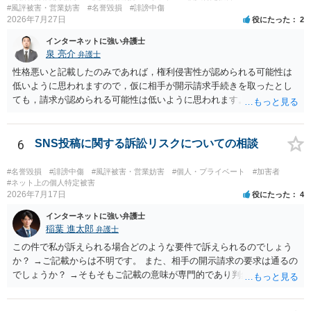
#風評被害・営業妨害
#名誉毀損
#誹謗中傷
2026年7月27日
役にたった
2
インターネットに強い弁護士
泉 亮介
弁護士
性格悪いと記載したのみであれば，権利侵害性が認められる可能性は
低いように思われますので，仮に相手が開示請求手続きを取ったとし
ても，請求が認められる可能性は低いように思われます。
6
SNS投稿に関する訴訟リスクについての相談
#名誉毀損
#誹謗中傷
#風評被害・営業妨害
#個人・プライベート
#加害者
#ネット上の個人特定被害
2026年7月17日
役にたった
4
インターネットに強い弁護士
稲葉 進太郎
弁護士
この件で私が訴えられる場合どのような要件で訴えられるのでしょう
か？ →ご記載からは不明です。 また、相手の開示請求の要求は通るの
でしょうか？ →そもそもご記載の意味が専門的であり判然としないも
のと存じます。直接弁護士に、そのゲームの内容をご説明になりなが
らご相談になることをお勧めいたします。