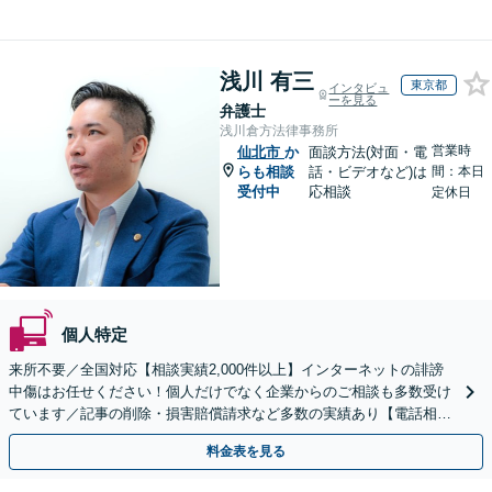
浅川 有三
東京都
インタビュ
ーを見る
弁護士
浅川倉方法律事務所
営業時
仙北市
か
面談方法(対面・電
らも相談
話・ビデオなど)は
間：本日
受付中
応相談
定休日
個人特定
来所不要／全国対応【相談実績2,000件以上】インターネットの誹謗
中傷はお任せください！個人だけでなく企業からのご相談も多数受け
ています／記事の削除・損害賠償請求など多数の実績あり【電話相談
可】【初回相談無料】【夜間休日面談可】
料金表を見る