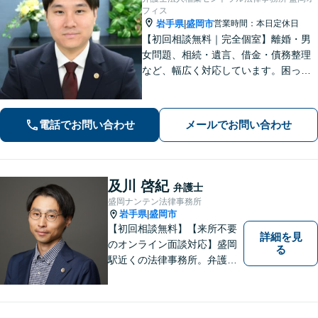
フィス
岩手県
盛岡市
営業時間：本日定休日
|
【初回相談無料｜完全個室】離婚・男
女問題、相続・遺言、借金・債務整理
など、幅広く対応しています。困って
いる人に寄り添い、最も身近で助けら
れる弁護士を目指しています。お困り
の際はおひとりで悩まず、お気軽にご
電話でお問い合わせ
メールでお問い合わせ
連絡ください。【WEB面談可】
及川 啓紀
弁護士
盛岡ナンテン法律事務所
岩手県
盛岡市
|
【初回相談無料】【来所不要
詳細を見
のオンライン面談対応】盛岡
る
駅近くの法律事務所。弁護士
歴10年以上、離婚問題・相
続・労働・刑事事件等幅広く
対応が可能です。可能な限り