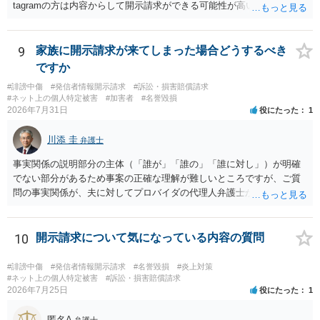
tagramの方は内容からして開示請求ができる可能性が高いでしょう。
ただ、アカウントが削除されていると開示請求は失敗する可能性が高
いでしょう。７月中にアカウントが削除されている場合、今から進め
ても失敗する可能性が高いように思われます。 相手を特定できた場
9
家族に開示請求が来てしまった場合どうするべき
合、相手に全ての弁護士費用を負担させることは可能でしょうか？ →
ですか
訴訟外の交渉で相手方が認めれば負担させることができるでしょう。
#誹謗中傷
#発信者情報開示請求
#訴訟・損害賠償請求
訴訟で判決となった場合は、実際の弁護士費用が認められる場合と認
#ネット上の個人特定被害
#加害者
#名誉毀損
められない場合があり何ともいえないところでしょう。
2026年7月31日
役にたった
1
川添 圭
弁護士
事実関係の説明部分の主体（「誰が」「誰の」「誰に対し」）が明確
でない部分があるため事案の正確な理解が難しいところですが、ご質
問の事実関係が、夫に対してプロバイダの代理人弁護士から発信者情
報開示請求の意見照会が届いたということであれば、いずれは発信者
情報として夫の氏名と住所が開示され、開示請求者（の代理人弁護
士）が、夫に対して内容証明郵便を送ったり訴訟の提起がなされたり
10
開示請求について気になっている内容の質問
する可能性があるように思われます。この場合は、開示請求者（とあ
る女性？）の代理人弁護士へ、実は投稿者があなたであるという内容
#誹謗中傷
#発信者情報開示請求
#名誉毀損
#炎上対策
とともに、あなたから連絡することもあり得ます。 夫がクレーム電話
#ネット上の個人特定被害
#訴訟・損害賠償請求
2026年7月25日
役にたった
1
を入れた「相手方の法律事務所」というのがプロバイダの代理人の事
務所であるのか、それとも開示請求者の代理人の事務所なのかが不明
匿名A
弁護士