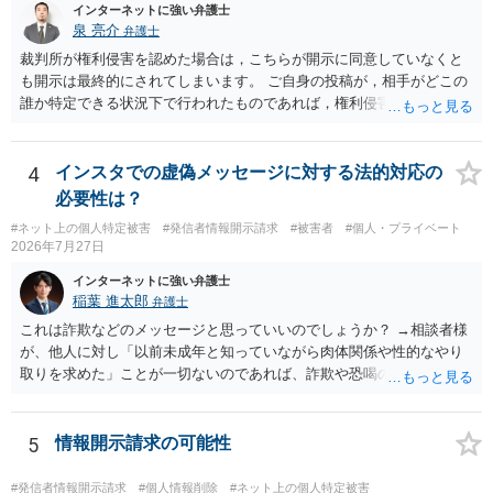
インターネットに強い弁護士
泉 亮介
弁護士
裁判所が権利侵害を認めた場合は，こちらが開示に同意していなくと
も開示は最終的にされてしまいます。 ご自身の投稿が，相手がどこの
誰か特定できる状況下で行われたものであれば，権利侵害性が認めら
れる可能性はあるかと思われます。 もっとも，相手方の晒し行為につ
いても，アカウントを特定したうえで，ネットストーカーとして晒し
たのであれば，かかる行為に権利侵害性が認められる可能性はあるで
4
インスタでの虚偽メッセージに対する法的対応の
しょう。
必要性は？
#ネット上の個人特定被害
#発信者情報開示請求
#被害者
#個人・プライベート
2026年7月27日
インターネットに強い弁護士
稲葉 進太郎
弁護士
これは詐欺などのメッセージと思っていいのでしょうか？ →相談者様
が、他人に対し「以前未成年と知っていながら肉体関係や性的なやり
取りを求めた」ことが一切ないのであれば、詐欺や恐喝の可能性が高
いでしょう。
5
情報開示請求の可能性
#発信者情報開示請求
#個人情報削除
#ネット上の個人特定被害