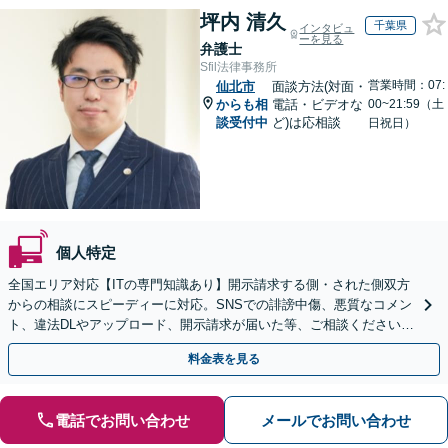
坪内 清久
千葉県
インタビュ
ーを見る
弁護士
Sfil法律事務所
営業時間：07:
仙北市
面談方法(対面・
からも相
電話・ビデオな
00~21:59（土
談受付中
ど)は応相談
日祝日）
個人特定
全国エリア対応【ITの専門知識あり】開示請求する側・された側双方
からの相談にスピーディーに対応。SNSでの誹謗中傷、悪質なコメン
ト、違法DLやアップロード、開示請求が届いた等、ご相談ください
【WEB面談OK&解決実績豊富】【千葉中央駅4分】
料金表を見る
電話でお問い合わせ
メールでお問い合わせ