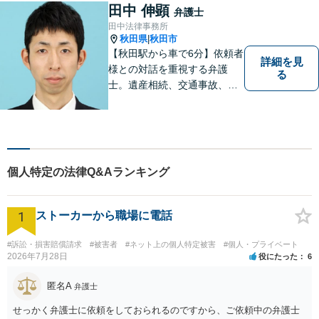
専門用語は避け、依頼者様が
田中 伸顕
弁護士
理解しやすい対応を心がけて
田中法律事務所
います。【土日祝・時間外対
秋田県
秋田市
|
応可】
【秋田駅から車で6分】依頼者
詳細を見
様との対話を重視する弁護
る
士。遺産相続、交通事故、離
婚、債務整理、企業法務な
ど、皆様の抱える問題を幅広
く取り扱っております。お困
りごとがあれば、お一人で抱
え込むことなくぜひご相談く
個人特定の法律Q&Aランキング
ださい！【駐車場あり】
1
ストーカーから職場に電話
#訴訟・損害賠償請求
#被害者
#ネット上の個人特定被害
#個人・プライベート
2026年7月28日
役にたった
6
匿名A
弁護士
せっかく弁護士に依頼をしておられるのですから、ご依頼中の弁護士