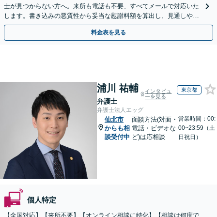
士が見つからない方へ。来所も電話も不要、すべてメールで対応いた
します。書き込みの悪質性から妥当な慰謝料額を算出し、見通しや費
用面のリスクも包み隠さずお伝えしサポートします。
料金表を見る
浦川 祐輔
東京都
インタビュ
ーを見る
弁護士
弁護士法人エッグ
営業時間：00:
仙北市
面談方法(対面・
からも相
電話・ビデオな
00~23:59（土
談受付中
ど)は応相談
日祝日）
個人特定
【全国対応】【来所不要】【オンライン相談に特化】【相談は何度で