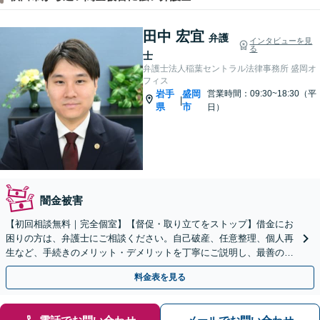
田中 宏宜
弁護
インタビューを見
る
士
弁護士法人稲葉セントラル法律事務所 盛岡オ
フィス
岩手
盛岡
営業時間：09:30~18:30（平
|
県
市
日）
闇金被害
【初回相談無料｜完全個室】【督促・取り立てをストップ】借金にお
困りの方は、弁護士にご相談ください。自己破産、任意整理、個人再
生など、手続きのメリット・デメリットを丁寧にご説明し、最善の解
決策をご提案します。【WEB面談可】
料金表を見る