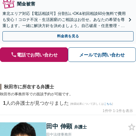
闇金被害
東北エリア対応【電話相談可】分割払いOK&初回相談60分無料で費用
も安心！コロナ不況・生活困窮のご相談はお任せ。あなたの希望を尊
重します。一緒に解決方針を決めましょう。自己破産・任意整理・個
人再生・時効の援用など実績多数【完全個室】
料金表を見る
電話でお問い合わせ
メールでお問い合わせ
秋田市に所在する弁護士
秋田市の事務所等での面談予約が可能です。
1
人の弁護士が見つかりました
(検索結果について詳しくは
こちら
)
1件中 1-1件を表示
田中 伸顕
弁護士
田中法律事務所