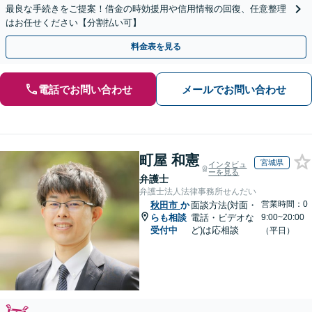
最良な手続きをご提案！借金の時効援用や信用情報の回復、任意整理
はお任せください【分割払い可】
料金表を見る
電話でお問い合わせ
メールでお問い合わせ
町屋 和憲
宮城県
インタビュ
ーを見る
弁護士
弁護士法人法律事務所せんだい
営業時間：0
秋田市
か
面談方法(対面・
らも相談
電話・ビデオな
9:00~20:00
受付中
ど)は応相談
（平日）