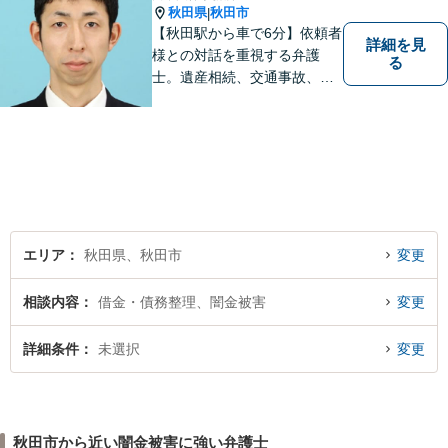
秋田県
秋田市
|
【秋田駅から車で6分】依頼者
詳細を見
様との対話を重視する弁護
る
士。遺産相続、交通事故、離
婚、債務整理、企業法務な
ど、皆様の抱える問題を幅広
く取り扱っております。お困
りごとがあれば、お一人で抱
え込むことなくぜひご相談く
ださい！【駐車場あり】
エリア
秋田県、秋田市
変更
相談内容
借金・債務整理、闇金被害
変更
詳細条件
未選択
変更
秋田市から近い闇金被害に強い弁護士