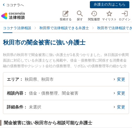
弁護士の方はこちら
ココナラへ
投稿する
探す
閲覧履歴
マイリスト
ログイン
ココナラ法律相談
秋田県で法律相談できる弁護士
秋田市で法律相談で
秋田市の闇金被害に強い弁護士
秋田県の秋田市で闇金被害に強い弁護士が1名見つかりました。休日面談や夜間
面談に対応している弁護士なども掲載中。借金・債務整理に関係する消費者金
融の債務整理やクレジット会社の債務整理、リボ払いの債務整理等の細かな分
野での絞り込み検索もでき便利です。特に田中法律事務所の田中 伸顕弁護士の
プロフィール情報や弁護士費用、強みなどが注目されています。『秋田市で土
エリア
秋田県、秋田市
変更
日や夜間に発生した闇金被害のトラブルを今すぐに弁護士に相談したい』『闇
金被害のトラブル解決の実績豊富な近くの弁護士を検索したい』『初回相談無
相談内容
借金・債務整理、闇金被害
変更
料で闇金被害を法律相談できる秋田市内の弁護士に相談予約したい』などでお
困りの相談者さんにおすすめです。
詳細条件
未選択
変更
闇金被害に強い秋田市から相談可能な弁護士