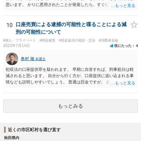
思います。 かりに悪用されたことが発覚したら、すぐに警察に相談し
て下さい。
10
口座売買による逮捕の可能性と喋ることによる減
刑の可能性について
#個人・プライベート
#闇金被害
#借金返済の相談・交渉
#消費者金融
2023年7月14日
役にたった
4
奥村 徹
弁護士
犯収法の口座提供罪を疑われます。 早期に自首すれば、刑事処分は軽
減されると思います。 自分から行く方が、口座提供に追い込まれる事
情なども説明しやすいでしょう。 普通は罰金ですが、 起訴猶予も多い
ので有効だと思います。
もっとみる
近くの市区町村を選び直す
秋田県内