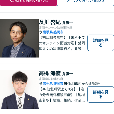
電話でお問い合わせ
メールでお問い合わせ
及川 啓紀
弁護士
盛岡ナンテン法律事務所
岩手県
盛岡市
|
【初回相談無料】【来所不要
詳細を見
のオンライン面談対応】盛岡
る
駅近くの法律事務所。弁護士
歴10年以上、離婚問題・相
続・労働・刑事事件等幅広く
対応が可能です。可能な限り
専門用語は避け、依頼者様が
高橋 海渡
弁護士
理解しやすい対応を心がけて
盛岡南法律事務所
います。【土日祝・時間外対
岩手県
盛岡市
仙北町駅
から徒歩3分
|
応可】
【JR仙北町駅より3分】【注
詳細を見
力分野無料相談可能】【地域
る
密着型】離婚、相続、借金、
交通事故、刑事事件など。ご
依頼者さまのお悩み解決の手