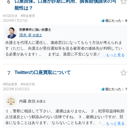
6
口座担保。口座が詐欺に利用、損害賠償請求の可
能性は？
#示談交渉
#闇金被害
2024年7月27日
役にたった
8
刑事事件に強い弁護士
清水 卓
弁護士
弁護士を代理人に選任し、連絡窓口になってもらう方法が考えられま
す（ただし、弁護士が受任通知等を送る被害者の連絡先が判明してい
る必要があります）。 まずは、過度に不安になり過ぎず、少し落ち
着つきましょう。解決の方法として、損害賠償責任の有無を争う、減
額を求めていく、分割等の支払方法を求めて行く等の方法もあります
し、時間的にも、今すぐではなく、時間•期間をかけて対応して行くこ
7
Twitterの口座買取について
とができます。あなたが心身に変調をきたしては、元も子もありませ
んので。 いずれにしても、何かあったら速やか相談可能なお住まい
#闇金被害
#特殊詐欺
の地域の弁護士に直接相談してみて下さい（弁護士会や法テラス等で
2023年10月23日
役にたった
7
も相談を実施しているかと思います）。
内藤 政信
弁護士
１，警察に相談して下さい。 逮捕はありません。 ２，犯罪収益移転防
止法違反という馴染みのない法律ですね。 ３，逮捕はないですが、罰
金になることはあります。 ならないこともあります。 ４，警察に自主
申告が最善です。