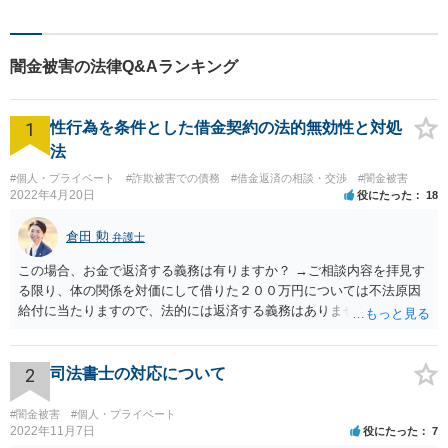
助けをすることが使命だと思
っています。どんなささいな
ことでも構いません。お気軽
闇金被害の法律Q&Aランキング
にご相談ください。
1
性行為を条件とした借金契約の法的無効性と対処
法
#個人・プライベート
#詐欺被害での債務
#借金返済の相談・交渉
#闇金被害
2022年4月20日
役にたった
18
倉田 勲
弁護士
この場合、お金で返済する義務は有りますか？ →ご相談内容を拝見す
る限り、体の関係を対価にして借りた２００万円については不法原因
給付に当たりますので、法的には返済する義務はありません。家族に
連絡するなど脅しをしてくるようでしたら、警察でご相談されること
をお勧めします。
2
司法書士の対応について
#闇金被害
#個人・プライベート
2022年11月7日
役にたった
7