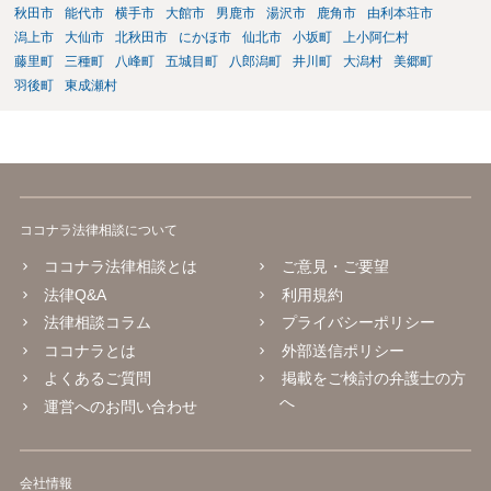
秋田市
能代市
横手市
大館市
男鹿市
湯沢市
鹿角市
由利本荘市
潟上市
大仙市
北秋田市
にかほ市
仙北市
小坂町
上小阿仁村
藤里町
三種町
八峰町
五城目町
八郎潟町
井川町
大潟村
美郷町
羽後町
東成瀬村
ココナラ法律相談について
ココナラ法律相談とは
ご意見・ご要望
法律Q&A
利用規約
法律相談コラム
プライバシーポリシー
ココナラとは
外部送信ポリシー
よくあるご質問
掲載をご検討の弁護士の方
へ
運営へのお問い合わせ
会社情報