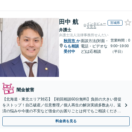
田中 航
宮城県
インタビュー
を見る
弁護士
弁護士法人法律事務所せんだい
営業時間：0
秋田市
か
面談方法(対面・
らも相談
電話・ビデオな
9:00~19:00
受付中
ど)は応相談
（平日）
闇金被害
【北海道・東北エリア対応】【初回相談60分無料】負担の大きい督促
をストップ！自己破産／任意整理／個人再生の解決実績多数あり。返
済の悩みや今後の不安など借金のお困りごとは何でもご相談くださ
い。依頼者さまにとって最善の解決をご提案【土曜も営業】
料金表を見る