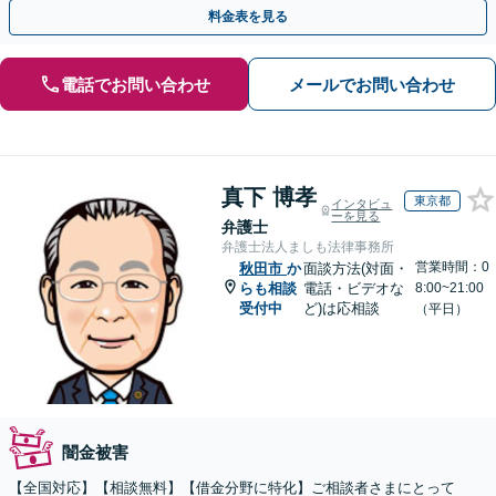
料金表を見る
電話でお問い合わせ
メールでお問い合わせ
真下 博孝
東京都
インタビュ
ーを見る
弁護士
弁護士法人ましも法律事務所
営業時間：0
秋田市
か
面談方法(対面・
らも相談
電話・ビデオな
8:00~21:00
受付中
ど)は応相談
（平日）
闇金被害
【全国対応】【相談無料】【借金分野に特化】ご相談者さまにとって