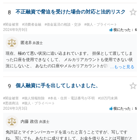
8
不正融資で脅迫を受けた場合の対応と法的リスク
#闇金被害
#消費者金融
#借金返済の相談・交渉
#個人・プライベート
2024年9月9日
役にたった
6
匿名B
弁護士
現在、極めて悪い状況に追い込まれています。 担保として渡してしま
った口座を使用できなくして、 メルカリアカウントも使用できない状
況にしないと、 あなたの口座やメルカリアカウントが詐欺や闇金の取
引に利用される可能性があります。 そうなると、あなたは口座提供の
容疑で警察の調べを受けたり、第三者から損害賠償請求をされるなど
の過酷な状況へと追い込まれていきます。 警察や、金融機関、メルカ
9
個人融資に手を出してしまいました、
リと至急相談して対応されてください。
#闇金被害
#個人情報削除
#本名・住所・電話番号が不明
#10万円未満
#悪徳商法
#個人・プライベート
2024年3月3日
役にたった
5
内藤 政信
弁護士
免許証とマイナンバーカードを送ったと言うことですが、写しです
ね。 写しでも、あなたに成りすまして、お金を借りることは可能だと