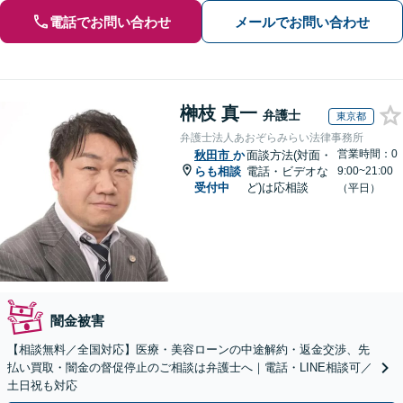
電話でお問い合わせ
メールでお問い合わせ
榊枝 真一
弁護士
東京都
弁護士法人あおぞらみらい法律事務所
営業時間：0
秋田市
か
面談方法(対面・
らも相談
電話・ビデオな
9:00~21:00
受付中
ど)は応相談
（平日）
闇金被害
【相談無料／全国対応】医療・美容ローンの中途解約・返金交渉、先
払い買取・闇金の督促停止のご相談は弁護士へ｜電話・LINE相談可／
土日祝も対応