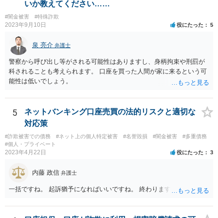
いか教えてください……
#闇金被害
#特殊詐欺
2023年9月10日
役にたった
5
泉 亮介
弁護士
警察から呼び出し等がされる可能性はありますし、身柄拘束や刑罰が
科されることも考えられます。 口座を買った人間が家に来るという可
能性は低いでしょう。
5
ネットバンキング口座売買の法的リスクと適切な
対応策
#詐欺被害での債務
#ネット上の個人特定被害
#名誉毀損
#闇金被害
#多重債務
#個人・プライベート
2023年4月22日
役にたった
3
内藤 政信
弁護士
一括ですね。 起訴猶予になればいいですね。 終わります。