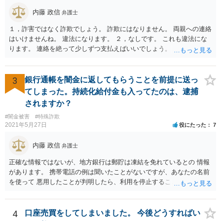
内藤 政信
弁護士
１，詐害ではなく詐欺でしょう。 詐欺にはなりません。 両親への連絡
はいけませんね。 違法になります。 ２，なしです。 これも違法にな
ります。 連絡を絶って少しずつ支払えばいいでしょう。
3
銀行通帳を闇金に返してもらうことを前提に送っ
てしまった。持続化給付金も入ってたのは、逮捕
されますか？
#闇金被害
#特殊詐欺
2021年5月27日
役にたった
7
内藤 政信
弁護士
正確な情報ではないが、地方銀行は郵貯は凍結を免れているとの 情報
があります。 携帯電話の例は聞いたことがないですが、あなたの名前
を使って 悪用したことが判明したら、利用を停止することもあるでし
ょう。 その場合、他の会社の携帯ならば、大丈夫と思います。
4
口座売買をしてしまいました。 今後どうすればい