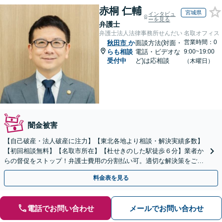
赤桐 仁輔
宮城県
インタビュ
ーを見る
弁護士
弁護士法人法律事務所せんだい 名取オフィス
営業時間：0
秋田市
か
面談方法(対面・
らも相談
電話・ビデオな
9:00~19:00
受付中
ど)は応相談
（木曜日）
闇金被害
【自己破産・法人破産に注力】【東北各地より相談・解決実績多数】
【初回相談無料】【名取市所在】【杜せきのした駅徒歩６分】業者か
らの督促をストップ！弁護士費用の分割払い可。適切な解決策をご提
案します【土曜相談可】【駐車場完備】【完全個室】
料金表を見る
電話でお問い合わせ
メールでお問い合わせ