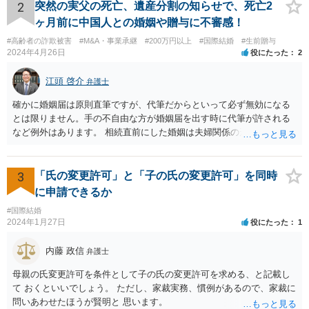
2
突然の実父の死亡、遺産分割の知らせで、死亡2
ヶ月前に中国人との婚姻や贈与に不審感！
#高齢者の詐欺被害
#M&A・事業承継
#200万円以上
#国際結婚
#生前贈与
2024年4月26日
役にたった
2
江頭 啓介
弁護士
確かに婚姻届は原則直筆ですが、代筆だからといって必ず無効になる
とは限りません。手の不自由な方が婚姻届を出す時に代筆が許される
など例外はあります。 相続直前にした婚姻は夫婦関係の形成を目的と
したものではないとして無効となる可能性はあります。 上記の意味が
わかりません、分かりやすく解説していただけませんでしょうか？ →
婚姻が成立するには二つの要素が必要と言われております。一つは届
3
「氏の変更許可」と「子の氏の変更許可」を同時
出ですが、もう一つは双方の婚姻意思です。 婚姻意思は、夫婦として
に申請できるか
相互に助け合いながら生活していく意思というとイメージしやすいか
#国際結婚
と思います。 ここで、相続目的での婚姻をみてみます。これは夫婦と
2024年1月27日
役にたった
1
して生活していくというよりは、一方が死亡した際に生じる相続のた
めに配偶者という立場を得ることが主な目的となります。 したがっ
内藤 政信
弁護士
て、形式的に届出がなされたとしても、双方は夫婦生活を営む意思が
ないので、婚姻意思はありません。 よって、婚姻は婚姻意思の欠如に
母親の氏変更許可を条件として子の氏の変更許可を求める、と記載し
より、無効となります。
て おくといいでしょう。 ただし、家裁実務、慣例があるので、家裁に
問いあわせたほうが賢明と 思います。