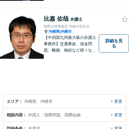
料」の相談を行っています！
まずはお気軽にご相談くださ
い！
比嘉 佑哉
弁護士
岡野法律事務所 沖縄中部支店
沖縄県
沖縄市
|
【中四国九州最大級の弁護士
詳細を見
事務所】交通事故、借金問
る
題、離婚、相続など様々な問
題について、「何度でも無
料」の相談を行っています！
まずはお気軽にご相談くださ
い！
エリア
沖縄県、沖縄市
変更
相談内容
外国人・国際問題、国際結婚
変更
詳細条件
未選択
変更