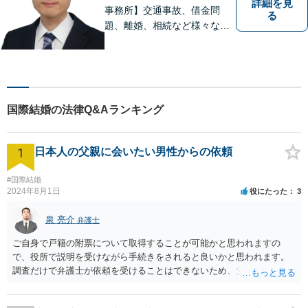
詳細を見
事務所】交通事故、借金問
る
題、離婚、相続など様々な問
題について、「何度でも無
料」の相談を行っています！
まずはお気軽にご相談くださ
い！
国際結婚の法律Q&Aランキング
1
日本人の父親に会いたい男性からの依頼
#国際結婚
2024年8月1日
役にたった
3
泉 亮介
弁護士
ご自身で戸籍の附票について取得することが可能かと思われますの
で、役所で説明を受けながら手続きをされると良いかと思われます。
調査だけで弁護士が依頼を受けることはできないため、父親に対して
何か請求がある場合は弁護士に依頼することを検討されても良いでし
ょう。