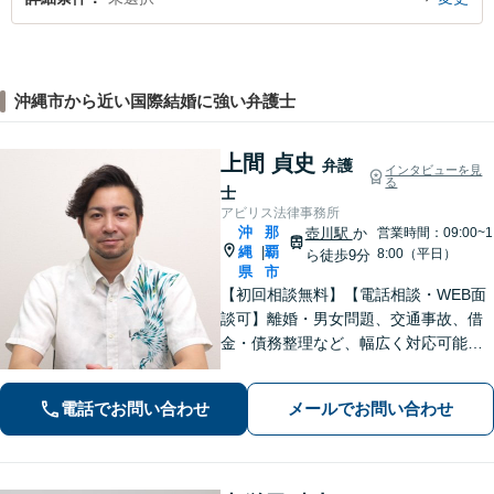
沖縄市から近い国際結婚に強い弁護士
上間 貞史
弁護
インタビューを見
る
士
アビリス法律事務所
沖
那
壺川駅
か
営業時間：09:00~1
縄
覇
|
8:00（平日）
ら徒歩9分
県
市
【初回相談無料】【電話相談・WEB面
談可】離婚・男女問題、交通事故、借
金・債務整理など、幅広く対応可能で
す。地域密着型の法律事務所で、ご相
談しやすい対応体制を整備していま
電話でお問い合わせ
メールでお問い合わせ
す。抱えているお悩みを解決いたしま
すので、お気軽にお問い合わせくださ
い。