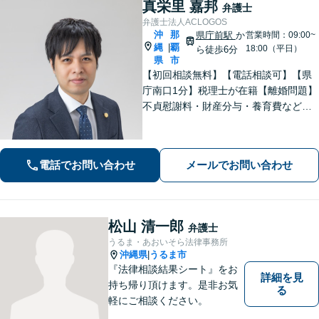
真栄里 嘉邦
弁護士
弁護士法人ACLOGOS
沖
那
県庁前駅
か
営業時間：09:00~
縄
覇
|
18:00（平日）
ら徒歩6分
県
市
【初回相談無料】【電話相談可】【県
庁南口1分】税理士が在籍【離婚問題】
不貞慰謝料・財産分与・養育費など。
協議・調停・別居中、どの段階でもご
相談ください【不動産】賃料増額（減
額）・明け渡し請求・立退料増額など
電話でお問い合わせ
メールでお問い合わせ
に対応。交渉から訴訟までお任せくだ
さい。
松山 清一郎
弁護士
うるま・あおいそら法律事務所
沖縄県
うるま市
|
『法律相談結果シート』をお
詳細を見
持ち帰り頂けます。是非お気
る
軽にご相談ください。