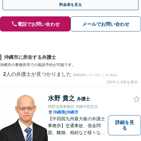
やかな連絡と粘り強い交渉を徹底【休日・夜間相談可】
料金表を見る
電話でお問い合わせ
メールでお問い合わせ
沖縄市に所在する弁護士
沖縄市の事務所等での面談予約が可能です。
2
人の弁護士が見つかりました
(検索結果について詳しくは
こちら
)
2件中 1-2件を表示
水野 貴之
弁護士
岡野法律事務所 沖縄中部支店
沖縄県
沖縄市
|
【中四国九州最大級の弁護士
詳細を見
事務所】交通事故、借金問
る
題、離婚、相続など様々な問
題について、「何度でも無