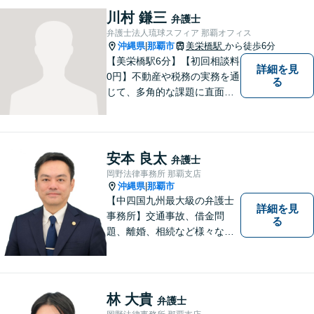
指すことが私の信念です。
川村 鎌三
弁護士
【休日面談可】
弁護士法人琉球スフィア 那覇オフィス
沖縄県
那覇市
美栄橋駅
から徒歩6分
|
【美栄橋駅6分】【初回相談料
詳細を見
0円】不動産や税務の実務を通
る
じて、多角的な課題に直面す
る依頼者を支えるには、法律
面からの支援が不可欠である
と痛感し、弁護士を志しまし
た。 複雑な問題を一つの窓口
安本 良太
弁護士
で解決できる存在を目指し、
岡野法律事務所 那覇支店
日々研鑽を重ねています。
沖縄県
那覇市
|
【中四国九州最大級の弁護士
詳細を見
事務所】交通事故、借金問
る
題、離婚、相続など様々な問
題について、「何度でも無
料」の相談を行っています！
まずはお気軽にご相談くださ
い！
林 大貴
弁護士