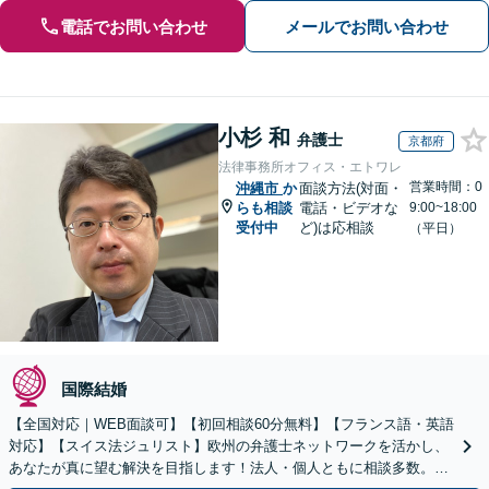
電話でお問い合わせ
メールでお問い合わせ
小杉 和
弁護士
京都府
法律事務所オフィス・エトワレ
営業時間：0
沖縄市
か
面談方法(対面・
らも相談
電話・ビデオな
9:00~18:00
受付中
ど)は応相談
（平日）
国際結婚
【全国対応｜WEB面談可】【初回相談60分無料】【フランス語・英語
対応】【スイス法ジュリスト】欧州の弁護士ネットワークを活かし、
あなたが真に望む解決を目指します！法人・個人ともに相談多数。細