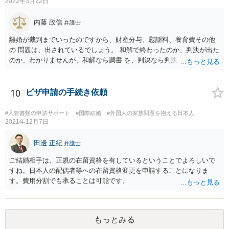
2022年3月22日
内藤 政信
弁護士
離婚が裁判までいったのですから、財産分与、慰謝料、養育費その他
の 問題は、出されているでしょう。 和解で終わったのか、判決が出た
のか、わかりませんが、和解なら調書 を、判決なら判決を見せてもら
うといいでしょう。 また、事件記録を謄写する方法もあるので、より
詳しく、双方の主張を 知ることができるでしょう。 疑問のいくつか
は、理解にいたるでしょう。 虐待でもないと、あなたの方から、父親
10
ビザ申請の手続き依頼
に対して、法的な請求をするの は、難しいでしょう。
#入管書類の申請サポート
#国際結婚
#外国人の家族問題を抱える日本人
2021年12月7日
田邊 正紀
弁護士
ご結婚相手は、正規の在留資格を有しているということでよろしいで
すね。日本人の配偶者等への在留資格変更を申請することになりま
す。費用分割でも承ることは可能です。
もっとみる