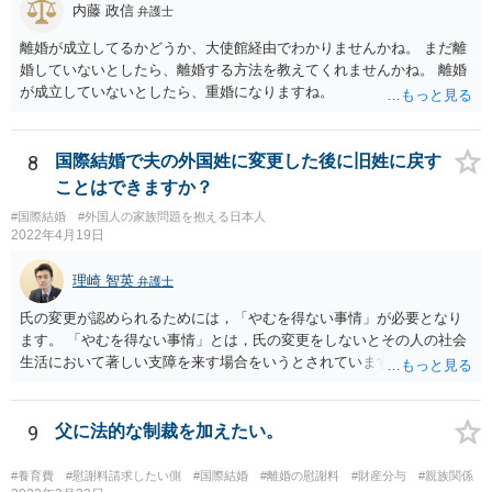
内藤 政信
弁護士
離婚が成立してるかどうか、大使館経由でわかりませんかね。 まだ離
婚していないとしたら、離婚する方法を教えてくれませんかね。 離婚
が成立していないとしたら、重婚になりますね。
8
国際結婚で夫の外国姓に変更した後に旧姓に戻す
ことはできますか？
#国際結婚
#外国人の家族問題を抱える日本人
2022年4月19日
理崎 智英
弁護士
氏の変更が認められるためには，「やむを得ない事情」が必要となり
ます。 「やむを得ない事情」とは，氏の変更をしないとその人の社会
生活において著しい支障を来す場合をいうとされています。 中国の苗
字のために今後偏見や差別を受ける可能性があるといった抽象的な理
由は，「やむを得ない事情」には該当しませんので，氏の変更を認め
てもらうことは難しいと思います。
9
父に法的な制裁を加えたい。
#養育費
#慰謝料請求したい側
#国際結婚
#離婚の慰謝料
#財産分与
#親族関係