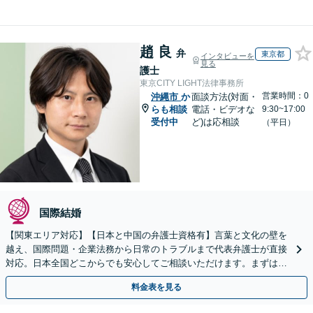
趙 良
弁
東京都
インタビューを
見る
護士
東京CITY LIGHT法律事務所
営業時間：0
沖縄市
か
面談方法(対面・
らも相談
電話・ビデオな
9:30~17:00
受付中
ど)は応相談
（平日）
国際結婚
【関東エリア対応】【日本と中国の弁護士資格有】言葉と文化の壁を
越え、国際問題・企業法務から日常のトラブルまで代表弁護士が直接
対応。日本全国どこからでも安心してご相談いただけます。まずは一
歩を踏み出してみませんか。【初回相談無料】
料金表を見る