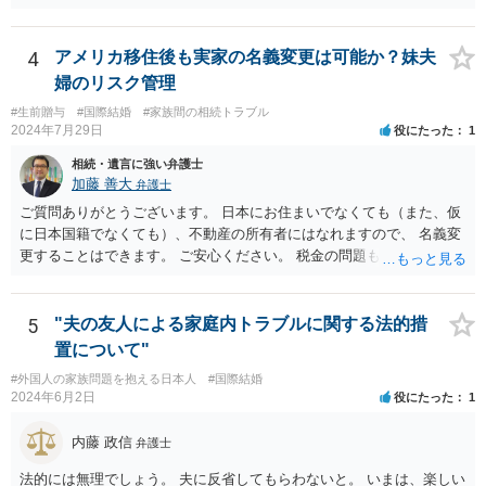
4
アメリカ移住後も実家の名義変更は可能か？妹夫
婦のリスク管理
#生前贈与
#国際結婚
#家族間の相続トラブル
2024年7月29日
役にたった
1
相続・遺言に強い弁護士
加藤 善大
弁護士
ご質問ありがとうございます。 日本にお住まいでなくても（また、仮
に日本国籍でなくても）、不動産の所有者にはなれますので、 名義変
更することはできます。 ご安心ください。 税金の問題もありますの
で、 可能であれば、ご依頼になるかは別にして、今の名義人（叔父様
でしょうか。）と一緒に、 お近くの弁護士に直接相談して、アドバイ
ス等を求めることをお勧めします。 ご参考にしていただければ幸いで
5
"夫の友人による家庭内トラブルに関する法的措
す。
置について"
#外国人の家族問題を抱える日本人
#国際結婚
2024年6月2日
役にたった
1
内藤 政信
弁護士
法的には無理でしょう。 夫に反省してもらわないと。 いまは、楽しい