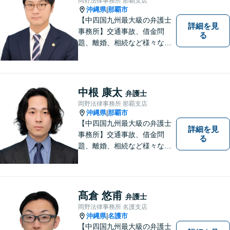
岡野法律事務所 那覇支店
沖縄県
那覇市
|
【中四国九州最大級の弁護士
詳細を見
事務所】交通事故、借金問
る
題、離婚、相続など様々な問
題について、「何度でも無
料」の相談を行っています！
まずはお気軽にご相談くださ
い！
中根 康太
弁護士
岡野法律事務所 那覇支店
沖縄県
那覇市
|
【中四国九州最大級の弁護士
詳細を見
事務所】交通事故、借金問
る
題、離婚、相続など様々な問
題について、「何度でも無
料」の相談を行っています！
まずはお気軽にご相談くださ
い！
髙倉 悠甫
弁護士
岡野法律事務所 名護支店
沖縄県
名護市
|
【中四国九州最大級の弁護士