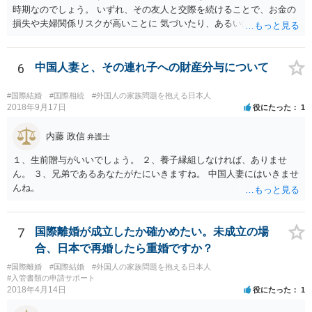
時期なのでしょう。 いずれ、その友人と交際を続けることで、お金の
損失や夫婦関係リスクが高いことに 気づいたり、あるいは、飽きると
思いますけどね。
6
中国人妻と、その連れ子への財産分与について
#国際結婚
#国際相続
#外国人の家族問題を抱える日本人
2018年9月17日
役にたった
1
内藤 政信
弁護士
１、生前贈与がいいでしょう。 ２、養子縁組しなければ、ありませ
ん。 ３、兄弟であるあなたがたにいきますね。 中国人妻にはいきませ
んね。
7
国際離婚が成立したか確かめたい。未成立の場
合、日本で再婚したら重婚ですか？
#国際離婚
#国際結婚
#外国人の家族問題を抱える日本人
#入管書類の申請サポート
2018年4月14日
役にたった
1