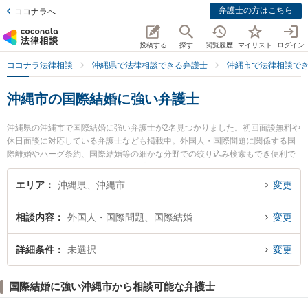
弁護士の方はこちら
ココナラへ
投稿する
探す
閲覧履歴
マイリスト
ログイン
ココナラ法律相談
沖縄県で法律相談できる弁護士
沖縄市で法律相談で
沖縄市の国際結婚に強い弁護士
沖縄県の沖縄市で国際結婚に強い弁護士が2名見つかりました。初回面談無料や
休日面談に対応している弁護士なども掲載中。外国人・国際問題に関係する国
際離婚やハーグ条約、国際結婚等の細かな分野での絞り込み検索もでき便利で
す。特に岡野法律事務所 沖縄中部支店の水野 貴之弁護士や岡野法律事務所 沖
縄中部支店の比嘉 佑哉弁護士のプロフィール情報や弁護士費用、強みなどが注
エリア
沖縄県、沖縄市
変更
目されています。『沖縄市で土日や夜間に発生した国際結婚のトラブルを今す
ぐに弁護士に相談したい』『国際結婚のトラブル解決の実績豊富な近くの弁護
相談内容
外国人・国際問題、国際結婚
変更
士を検索したい』『初回相談無料で国際結婚を法律相談できる沖縄市内の弁護
士に相談予約したい』などでお困りの相談者さんにおすすめです。
詳細条件
未選択
変更
国際結婚に強い沖縄市から相談可能な弁護士