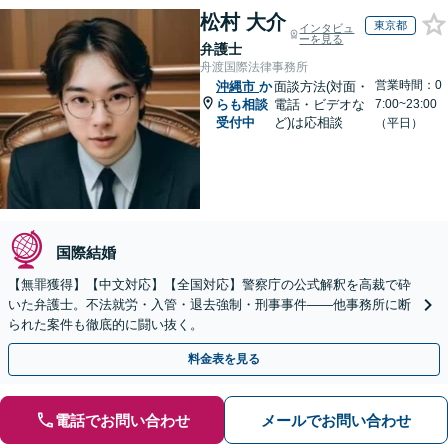
松村 大介
東京都
インタビュ
ーを見る
弁護士
舟渡国際法律事務所
営業時間：0
沖縄市
か
面談方法(対面・
らも相談
電話・ビデオな
7:00~23:00
受付中
ど)は応相談
（平日）
国際結婚
【無罪獲得】【中文対応】【全国対応】警察庁の公式解釈を高裁で砕
いた弁護士。不法就労・入管・退去強制・刑事事件——他事務所に断
られた案件も徹底的に闘い抜く。
料金表を見る
電話でお問い合わせ
メールでお問い合わせ