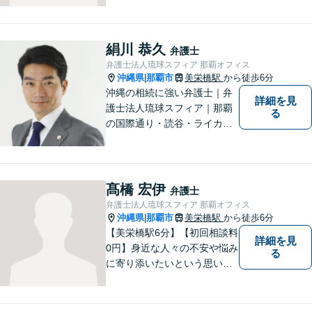
絹川 恭久
弁護士
弁護士法人琉球スフィア 那覇オフィス
沖縄県
那覇市
美栄橋駅
から徒歩6分
|
沖縄の相続に強い弁護士｜弁
詳細を見
護士法人琉球スフィア｜那覇
る
の国際通り・読谷・ライカム
の3店舗ある沖縄最大級の法律
事務所｜国際相続案件の実績
多数｜国内外問わず相続案件
を手掛けていきたいと思って
髙橋 宏伊
弁護士
おります。どうぞよろしくお
弁護士法人琉球スフィア 那覇オフィス
願いします。
沖縄県
那覇市
美栄橋駅
から徒歩6分
|
【美栄橋駅6分】【初回相談料
詳細を見
0円】身近な人々の不安や悩み
る
に寄り添いたいという思いか
ら、弁護士を志しました。 人
生を左右する法律問題に真摯
に向き合い、最善の解決を目