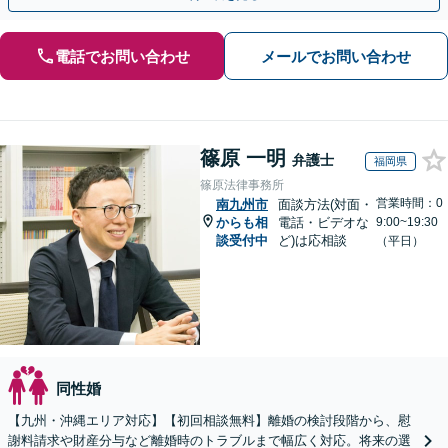
電話でお問い合わせ
メールでお問い合わせ
篠原 一明
弁護士
福岡県
篠原法律事務所
営業時間：0
南九州市
面談方法(対面・
からも相
電話・ビデオな
9:00~19:30
談受付中
ど)は応相談
（平日）
同性婚
【九州・沖縄エリア対応】【初回相談無料】離婚の検討段階から、慰
謝料請求や財産分与など離婚時のトラブルまで幅広く対応。将来の選