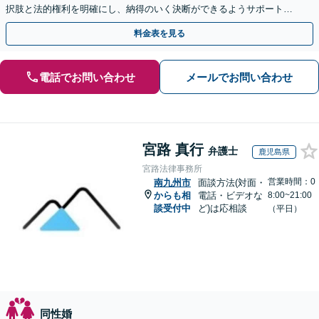
択肢と法的権利を明確にし、納得のいく決断ができるようサポートい
たします【当日・休日・夜間相談OK】
料金表を見る
電話でお問い合わせ
メールでお問い合わせ
宮路 真行
弁護士
鹿児島県
宮路法律事務所
営業時間：0
南九州市
面談方法(対面・
からも相
電話・ビデオな
8:00~21:00
談受付中
ど)は応相談
（平日）
同性婚