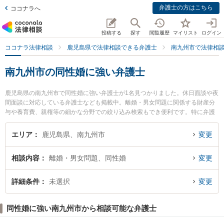
弁護士の方はこちら
ココナラへ
投稿する
探す
閲覧履歴
マイリスト
ログイン
ココナラ法律相談
鹿児島県で法律相談できる弁護士
南九州市で法律相
南九州市の同性婚に強い弁護士
鹿児島県の南九州市で同性婚に強い弁護士が1名見つかりました。休日面談や夜
間面談に対応している弁護士なども掲載中。離婚・男女問題に関係する財産分
与や養育費、親権等の細かな分野での絞り込み検索もでき便利です。特に弁護
士法人れいめい総合法律事務所 知覧事務所の木村 亮介弁護士のプロフィール情
報や弁護士費用、強みなどが注目されています。『南九州市で土日や夜間に発
エリア
鹿児島県、南九州市
変更
生した同性婚のトラブルを今すぐに弁護士に相談したい』『同性婚のトラブル
解決の実績豊富な近くの弁護士を検索したい』『初回相談無料で同性婚を法律
相談内容
離婚・男女問題、同性婚
変更
相談できる南九州市内の弁護士に相談予約したい』などでお困りの相談者さん
におすすめです。
詳細条件
未選択
変更
同性婚に強い南九州市から相談可能な弁護士