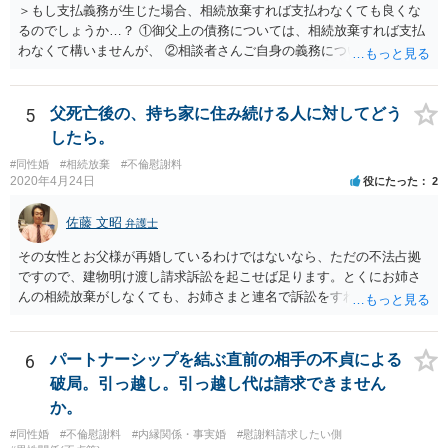
＞もし支払義務が生じた場合、相続放棄すれば支払わなくても良くな
るのでしょうか…？ ①御父上の債務については、相続放棄すれば支払
わなくて構いませんが、 ②相談者さんご自身の義務については、契約
書そのもの（サインした推定相続人はどんな義務を負うのか）を見て
いないので何とも言えません。 そもそも、何の義務も負わないなら、
印鑑証明まで用意して推定相続人にサインさせる意味もないような気
5
父死亡後の、持ち家に住み続ける人に対してどう
がします。 もし何らかの義務を相続放棄しても負う内容だと困ります
したら。
ので、契約書の文面を持って、弁護士に相談に行かれることをお勧め
#同性婚
#相続放棄
#不倫慰謝料
します。
2020年4月24日
役にたった
2
佐藤 文昭
弁護士
その女性とお父様が再婚しているわけではないなら、ただの不法占拠
ですので、建物明け渡し請求訴訟を起こせば足ります。とくにお姉さ
んの相続放棄がしなくても、お姉さまと連名で訴訟をすればいいだけ
のことです。
6
パートナーシップを結ぶ直前の相手の不貞による
破局。引っ越し。引っ越し代は請求できません
か。
#同性婚
#不倫慰謝料
#内縁関係・事実婚
#慰謝料請求したい側