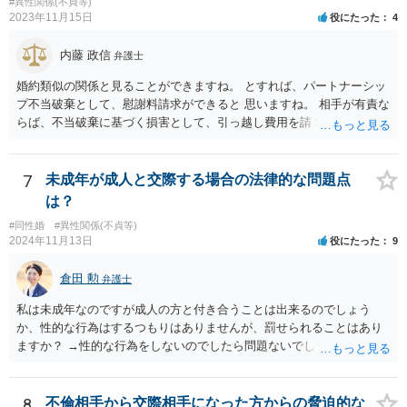
#異性関係(不貞等)
2023年11月15日
役にたった
4
内藤 政信
弁護士
婚約類似の関係と見ることができますね。 とすれば、パートナーシッ
プ不当破棄として、慰謝料請求ができると 思いますね。 相手が有責な
らば、不当破棄に基づく損害として、引っ越し費用を請 求できるよう
に思います。
7
未成年が成人と交際する場合の法律的な問題点
は？
#同性婚
#異性関係(不貞等)
2024年11月13日
役にたった
9
倉田 勲
弁護士
私は未成年なのですが成人の方と付き合うことは出来るのでしょう
か、性的な行為はするつもりはありませんが、罰せられることはあり
ますか？ →性的な行為をしないのでしたら問題ないでしょう
8
不倫相手から交際相手になった方からの脅迫的な