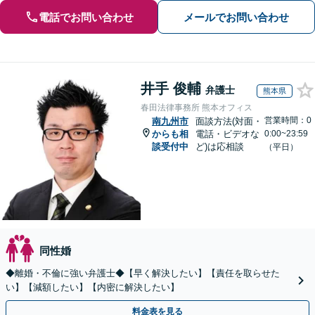
電話でお問い合わせ
メールでお問い合わせ
井手 俊輔
弁護士
熊本県
春田法律事務所 熊本オフィス
営業時間：0
南九州市
面談方法(対面・
からも相
電話・ビデオな
0:00~23:59
談受付中
ど)は応相談
（平日）
同性婚
◆離婚・不倫に強い弁護士◆【早く解決したい】【責任を取らせた
い】【減額したい】【内密に解決したい】
料金表を見る