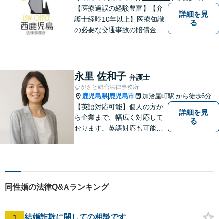
可】
【医療過誤の経験豊富】【弁
詳細を見
護士経験10年以上】医療知識
る
の必要な交通事故の賠償金請
求、後遺障害等級申請はお任
せ。手術後の後遺症に疑問の
ある人もお気軽にご相談くだ
さい。依頼者様との信頼関係
永里 佐和子
弁護士
を大切に解決へ向けて尽力い
ながさと総合法律事務所
たします。【休日・夜間対応
鹿児島県
鹿児島市
加治屋町駅
から徒歩6分
|
可】
【英語対応可能】個人の方か
詳細を見
ら企業まで、幅広く対応して
る
おります。英語対応も可能で
す。お気軽にご相談くださ
い。 Please feel free to conta
ct me for your legal troubles.
同性婚の法律Q&Aランキング
1
結婚詐欺に関しての相談です