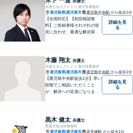
木下 一達
弁護士
後までサポートいたします。
弁護士法人グレイス 鹿児島事務所
鹿児島県
鹿児島市
鹿児島中央駅
から徒歩1分
|
【全国対応】【初回相談無
詳細を見
料】ご依頼者様それぞれの状
る
況に合わせ、最適な解決策を
ご提案します。緊急のご相談
にも迅速に対応いたします。
一つひとつの問題に丁寧に向
き合い、解決までしっかりサ
木藤 翔太
弁護士
ポートします。【電話・WEB
弁護士法人グレイス 鹿児島事務所
相談も対応可能】
鹿児島県
鹿児島市
鹿児島中央駅
から徒歩1分
|
【鹿児島中央駅徒歩1分】早い
詳細を見
段階でご相談いただくこと
る
が、解決への近道になりま
す。これからどう動くのがよ
いのか、一人で悩まず一緒に
整理していきましょう。どん
なご相談でも、どうぞお気軽
黒木 健太
弁護士
にお声がけください。【初回
西鹿児島法律事務所
相談無料】【電話・WEB面談
鹿児島県
鹿児島市
高見橋駅
から徒歩1分
|