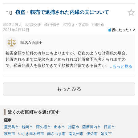
なるような条件では困るでしょう。 支払いの効果を高めるために、弁
護士を立ち合い人にするといいで しょう。 したがって、金額も含め
10
窃盗・転売で逮捕された内縁の夫について
て、条件については弁護士と話をするといい でしょう。 書面はどちら
が作っても構いません。 書類を作るには、少なくも、５５０００円
#私選弁護人
#示談交渉
#執行猶予
#万引き・窃盗罪
#同性婚
は、かかるでしょう。
2021年4月14日
役にたった
2
匿名A
弁護士
被害金額や前科の有無にもよりますが、窃盗のような財産犯の場合、
起訴されるまでに示談をまとめられれば起訴猶予も考えられますの
で、私選弁護人を依頼できて全額被害弁償できる資力がお有りなので
あれば、信頼できそうな弁護士を探して一度相談されることをおすす
めいたします。起訴されてしまうと前科はついてしまう可能性が極め
て高いので、被害金額はさほど大きくなく初犯で起訴猶予の可能性が
もっとみる
あり得る事案なのであれば、起訴までの弁護活動が極めて重要です。
もちろん国選弁護人であってもできるかぎり最善を尽くす弁護士が大
多数だとは思いますが、特に被害件数が多いようなケースですと、一
般論としては私選弁護人に頼んだ方がどうしても使える時間が多くな
近くの市区町村を選び直す
り、示談をまとめられる可能性が高くなる傾向は否定できないように
薩摩
思われます。
鹿児島市
枕崎市
阿久根市
出水市
指宿市
薩摩川内市
日置市
霧島市
いちき串木野市
南さつま市
南九州市
伊佐市
姶良市