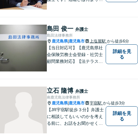
誠実さと考えています。ぜ
ひ、お気軽にご相談くださ
い。
島田 俊一
弁護士
島田法律事務所
鹿児島県
鹿児島市
上塩屋駅
から徒歩6分
|
【当日対応可】【鹿児島県社
詳細を見
会保険労務士会登録・社労士
る
顧問業務対応】【法テラス対
応】【初回３０分無料】【上
塩屋電停から徒歩6分】【駐車
場有り】
立石 隆博
弁護士
南鹿児島法律事務所
鹿児島県
鹿児島市
宇宿駅
から徒歩3分
|
【JR宇宿駅徒歩３分】弁護士
詳細を見
に相談してもいいのかを考え
る
る前に、お話をお聞かせくだ
さい。刑事・男女問題・借金
など幅広く対応◎お一人おひ