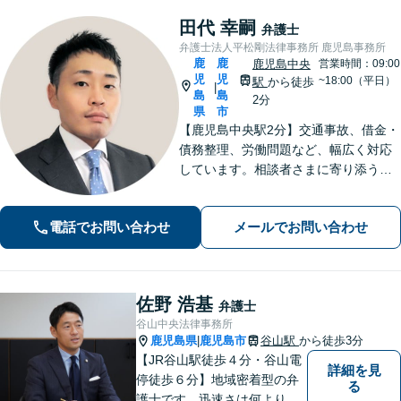
田代 幸嗣
弁護士
弁護士法人平松剛法律事務所 鹿児島事務所
鹿
鹿
鹿児島中央
営業時間：09:00
児
児
~18:00（平日）
駅
から徒歩
|
島
島
2分
県
市
【鹿児島中央駅2分】交通事故、借金・
債務整理、労働問題など、幅広く対応
しています。相談者さまに寄り添うこ
とを大切にし、一つひとつの案件に誠
心誠意を尽くしています。ぜひご相談
電話でお問い合わせ
メールでお問い合わせ
ください。【弁護士歴10年以上】
佐野 浩基
弁護士
谷山中央法律事務所
鹿児島県
鹿児島市
谷山駅
から徒歩3分
|
【JR谷山駅徒歩４分・谷山電
詳細を見
停徒歩６分】地域密着型の弁
る
護士です。迅速さは何よりの