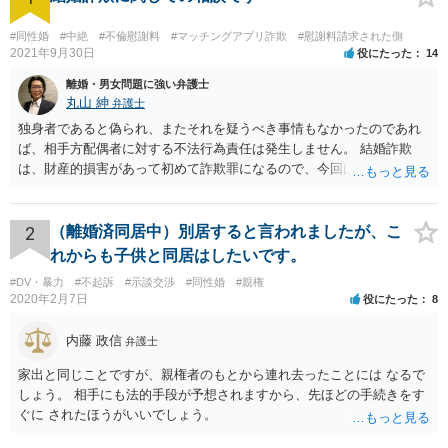
#同性婚
#中絶
#不倫慰謝料
#マッチングアプリ詐欺
#慰謝料請求された側
2021年9月30日
役にたった
14
離婚・男女問題に強い弁護士
丸山 紳
弁護士
独身者であると偽られ、またそれを疑うべき事情もなかったのであれ
ば、相手方配偶者に対する不法行為責任は発生しません。 結婚詐欺
は、財産的損害があって初めて詐欺罪になるので、今回は該当しませ
ん。 貞操権侵害は、既婚者であることを偽られていて、その上既婚者
であることを知っていれば交際しなかったといえる場合に、慰謝料請
求が可能です。 LINEなどで、結婚を当然の前提にした関係だったこと
2
（離婚済同居中）別居すると言われましたが、こ
を立証できる場合は、請求は可能と考えます。
れからも子供と同居はしたいです。
#DV・暴力
#不起訴
#示談交渉
#同性婚
#親権
2020年2月7日
役にたった
8
内藤 政信
弁護士
家出と同じことですが、親権者のもとから連れ去ったことには なるで
しょう。 相手にも法的手段が予想されますから、先ほどの手続きをす
ぐに されたほうがいいでしょう。