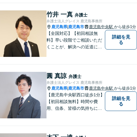
とりにとって最適な解決方法
をご提案いたします。
竹井 一真
弁護士
弁護士法人グレイス 鹿児島事務所
鹿児島県
鹿児島市
鹿児島中央駅
から徒歩1分
|
【全国対応】【初回相談無
詳細を見
料】早い段階でご相談いただ
る
くことが、解決への近道にな
ります。これからどう動くの
がよいのか、一人で悩まず一
緒に整理していきましょう。
どんなご相談でも、どうぞお
圓 真諒
弁護士
気軽にお声がけください。
弁護士法人グレイス 鹿児島事務所
【電話・WEB相談も対応可
鹿児島県
鹿児島市
鹿児島中央駅
から徒歩1分
|
能】
【鹿児島中央駅西口徒歩1分】
詳細を見
【初回相談無料】時間や費
る
用、信条、皆様の気持ちに重
きをおいた弁護を行います。
自治体職員としてのキャリア
があり、土地改良法・農地法
に強みあり！親身になって最