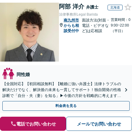
阿部 洋介
弁護士
北海道
法律事務所Legal Barista
営業時間：0
南九州市
面談方法(対面・
からも相
電話・ビデオな
9:00~22:00
談受付中
ど)は応相談
（平日）
同性婚
【全国対応】【初回相談無料】【離婚に強い弁護士】法律トラブルの
解決だけでなく、解決後の未来も一貫してサポート！独自開発の性格
診断で「自分・夫（妻）を知る」▶︎今後の方針を戦略的に考えます！
【休日夜間／オンライン相談OK】
料金表を見る
電話でお問い合わせ
メールでお問い合わせ