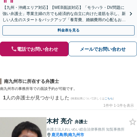
【九州・沖縄エリア対応】【WEB面談対応】「モラハラ・DV問題に
強い弁護士」専業主婦の方でも経済的な自立に向けた道筋を示し、新
しい人生のスタートをバックアップ「養育費、婚姻費用の心配もお任
せ」経営者特有の離婚問題に対応【休日・夜間相談可】
料金表を見る
電話でお問い合わせ
メールでお問い合わせ
南九州市に所在する弁護士
南九州市の事務所等での面談予約が可能です。
1
人の弁護士が見つかりました
(検索結果について詳しくは
こちら
)
1件中 1-1件を表示
木村 亮介
弁護士
弁護士法人れいめい総合法律事務所 知覧事務所
鹿児島県
南九州市
|