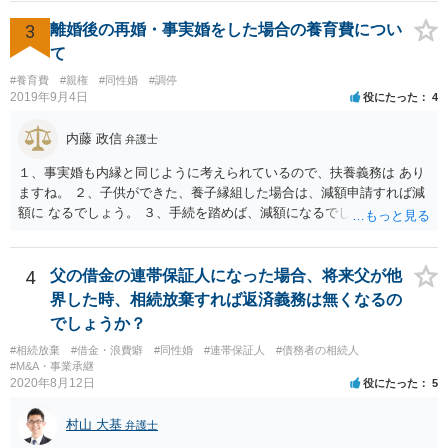
3
離婚後の再婚・事実婚をした場合の養育費につい
て
#養育費
#親権
#同性婚
#調停
2019年9月4日
役にたった
4
内藤 政信
弁護士
１、事実婚も内縁と同じように考えられているので、扶養義務は あり
ますね。 ２、子供ができた、養子縁組した場合は、減額申請すれば減
額に なるでしょう。 ３、手続を踏めば、減額になるでしょう。 ４、
それだけでは、減額はされないでしょう。 ５、養育費に影響はないで
しょう。 いろいろ議論のあるところですが、実務は上記のような運用
でしょう。
4
父の借金の連帯保証人になった場合、将来父が他
界した時、相続放棄すれば返済義務は無くなるの
でしょうか？
#相続放棄
#借金・浪費癖
#同性婚
#連帯保証人
#債務者の相続人
#M&A・事業承継
2020年8月12日
役にたった
5
村山 大基
弁護士