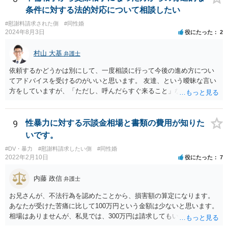
条件に対する法的対応について相談したい
#慰謝料請求された側
#同性婚
2024年8月3日
役にたった
2
村山 大基
弁護士
依頼するかどうかは別にして、一度相談に行って今後の進め方につい
てアドバイスを受けるのがいいと思います。 友達、という曖昧な言い
方をしていますが、「ただし、呼んだらすぐ来ること」などと条件を
つけているあたり、 今後も何かしら行ってきそうなので、おっしゃる
通り関わりを断つ方向がいいと思います。
9
性暴力に対する示談金相場と書類の費用が知りた
いです。
#DV・暴力
#慰謝料請求したい側
#同性婚
2022年2月10日
役にたった
7
内藤 政信
弁護士
お兄さんが、不法行為を認めたことから、損害額の算定になります。
あなたが受けた苦痛に比して100万円という金額は少ないと思います。
相場はありませんが、私見では、300万円は請求してもいいですね。
しかし、支払い能力の問題もあるので、支払うと言う気持ちが、なく