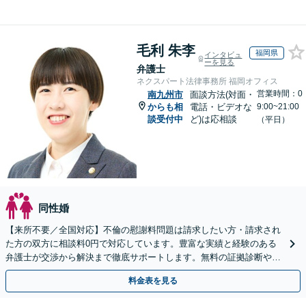
毛利 朱李
福岡県
インタビュ
ーを見る
弁護士
ネクスパート法律事務所 福岡オフィス
営業時間：0
南九州市
面談方法(対面・
からも相
電話・ビデオな
9:00~21:00
談受付中
ど)は応相談
（平日）
同性婚
【来所不要／全国対応】不倫の慰謝料問題は請求したい方・請求され
た方の双方に相談料0円で対応しています。豊富な実績と経験のある
弁護士が交渉から解決まで徹底サポートします。無料の証拠診断や着
手金の返還保証もありますので安心してご相談ください。
料金表を見る