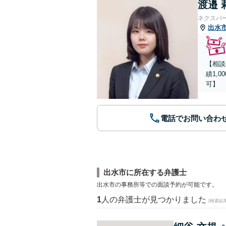
渡邉 
ネクスパ
出水
【相談
績1,
可】
電話でお問い合わ
出水市に所在する弁護士
出水市の事務所等での面談予約が可能です。
1
人の弁護士が見つかりました
(検索結