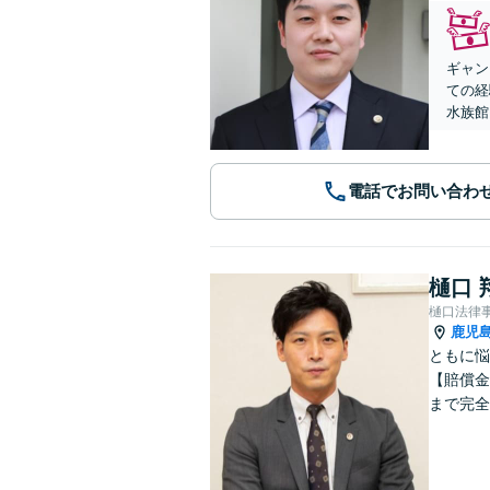
ギャン
ての経
水族館
電話でお問い合わ
樋口 
樋口法律
鹿児
ともに悩
【賠償金
まで完全