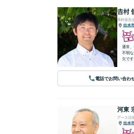
𠮷村
𠮷村俊吾
出水
通常、
不明な
欠です
電話でお問い合わ
河東 
アース法
出水