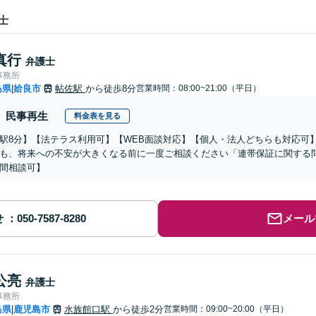
士
真行
弁護士
事務所
島県
姶良市
帖佐駅
から徒歩8分
営業時間：08:00~21:00（平日）
|
民事再生
料金表を見る
駅8分】【法テラス利用可】【WEB面談対応】【個人・法人どちらも対応可
も、将来への不安が大きくなる前に一度ご相談ください「連帯保証に関する
間相談可】
せ
メール
公亮
弁護士
事務所
島県
鹿児島市
水族館口駅
から徒歩2分
営業時間：09:00~20:00（平日）
|