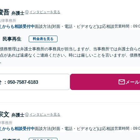
 俊吾
インタビューを見る
弁護士
法律事務所
市
からも相談受付中
面談方法(対面・電話・ビデオなど)は応相談
営業時間：09:0
民事再生
料金表を見る
債務整理は弁護士事務所の事務員が担当しますが、当事務所では弁護士自ら
点があれば遠慮なくご連絡ください。時には厳しいことを言いますが、債務
。
せ
メール
宗文
弁護士
インタビューを見る
律事務所
市
からも相談受付中
面談方法(対面・電話・ビデオなど)は応相談
営業時間：09:0