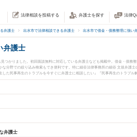
法律相談を投稿する
弁護士を探す
法律Q
る弁護士
出水市で法律相談できる弁護士
出水市で借金・債務整理に強い
い弁護士
名見つかりました。初回面談無料に対応している弁護士なども掲載中。借金・債務
かな分野での絞り込み検索もでき便利です。特に細谷法律事務所の細谷 文規弁護士
生した民事再生のトラブルを今すぐに弁護士に相談したい』『民事再生のトラブル
水市内の弁護士に相談予約したい』などでお困りの相談者さんにおすすめです。
な弁護士