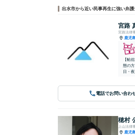
出水市から近い民事再生に強い弁護
宮路 
宮路法律
鹿児
【帖佐
態の方
日・夜
電話でお問い合わ
穂村 
上山法律
鹿児