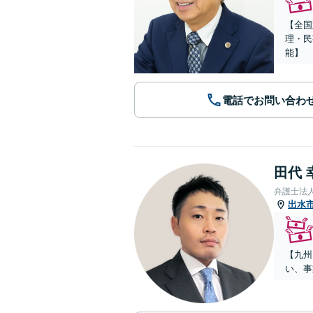
【全国
理・民
能】
電話でお問い合わ
田代 
弁護士法
出水
【九州
い、事