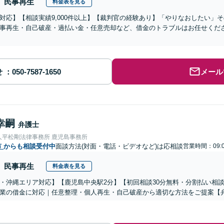
民事再生
料金表を見る
対応】【相談実績9,000件以上】【裁判官の経験あり】「やりなおしたい」
事再生・自己破産・過払い金・任意売却など、借金のトラブルはお任せくだ
せ
メール
幸嗣
弁護士
人平松剛法律事務所 鹿児島事務所
市
からも相談受付中
面談方法(対面・電話・ビデオなど)は応相談
営業時間：09:0
民事再生
料金表を見る
・沖縄エリア対応】【鹿児島中央駅2分】【初回相談30分無料・分割払い相
業の借金に対応｜任意整理・個人再生・自己破産から適切な方法をご提案【弁