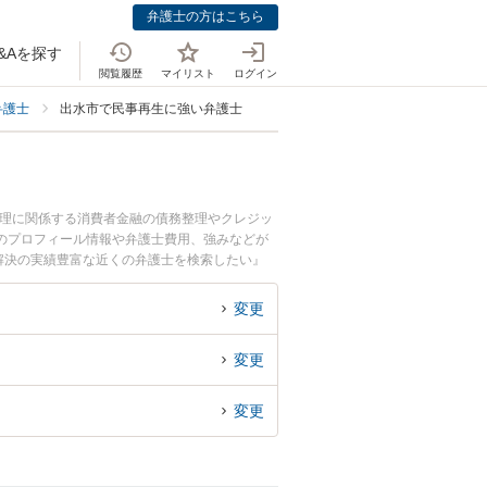
弁護士の方はこちら
&Aを探す
閲覧履歴
マイリスト
ログイン
弁護士
出水市で民事再生に強い弁護士
整理に関係する消費者金融の債務整理やクレジッ
のプロフィール情報や弁護士費用、強みなどが
解決の実績豊富な近くの弁護士を検索したい』
変更
変更
変更