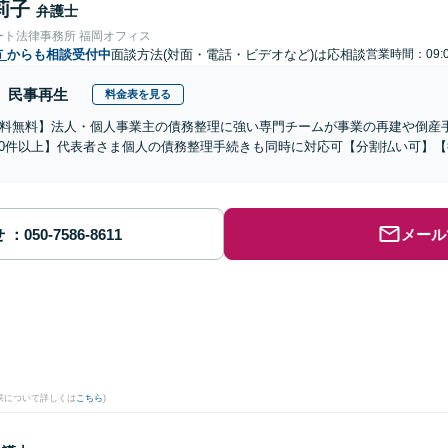
莉子
弁護士
ート法律事務所 福岡オフィス
市
からも相談受付中
面談方法(対面・電話・ビデオなど)は応相談
営業時間：09:0
民事再生
料金表を見る
料無料】法人・個人事業主の債務整理に強い専門チームが事業の再建や倒産
000件以上】代表者さま個人の債務整理手続きも同時に対応可【分割払い可】
せ
メール
果について詳しくは
こちら
)