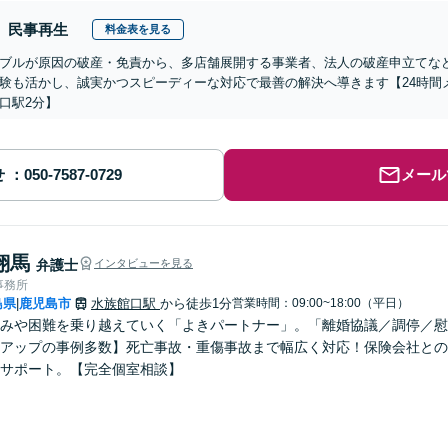
民事再生
料金表を見る
ブルが原因の破産・免責から、多店舗展開する事業者、法人の破産申立てな
験も活かし、誠実かつスピーディーな対応で最善の解決へ導きます【24時間
口駅2分】
せ
メール
翔馬
弁護士
インタビューを見る
事務所
島県
鹿児島市
水族館口駅
から徒歩1分
営業時間：09:00~18:00（平日）
|
みや困難を乗り越えていく「よきパートナー」。「離婚協議／調停／慰
アップの事例多数】死亡事故・重傷事故まで幅広く対応！保険会社との
サポート。【完全個室相談】