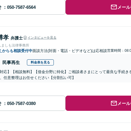
せ
メール
博孝
弁護士
インタビューを見る
人ましも法律事務所
市
からも相談受付中
面談方法(対面・電話・ビデオなど)は応相談
営業時間：08:0
民事再生
料金表を見る
対応】【相談無料】【借金分野に特化】ご相談者さまにとって最良な手続き
、任意整理はお任せください【分割払い可】
せ
メール