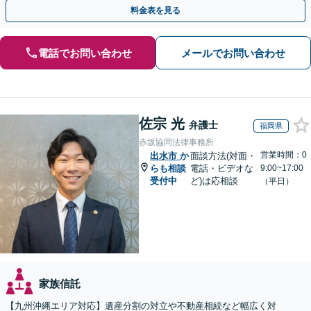
引き継ぐ安心の事業承継をサポート」【完全個室相談】
料金表を見る
電話でお問い合わせ
メールでお問い合わせ
佐宗 光
弁護士
福岡県
赤坂協同法律事務所
営業時間：0
出水市
か
面談方法(対面・
らも相談
電話・ビデオな
9:00~17:00
受付中
ど)は応相談
（平日）
家族信託
【九州沖縄エリア対応】遺産分割の対立や不動産相続など幅広く対