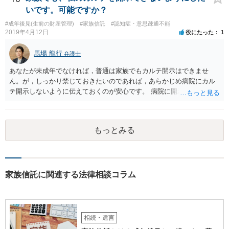
いです。可能ですか？
#成年後見(生前の財産管理)
#家族信託
#認知症・意思疎通不能
2019年4月12日
役にたった
1
馬場 龍行
弁護士
あなたが未成年でなければ，普通は家族でもカルテ開示はできませ
ん。が，しっかり禁じておきたいのであれば，あらかじめ病院にカル
テ開示しないように伝えておくのが安心です。 病院に開示しないよう
に伝える書面を作ることはできますが，それがなくても開示はされる
可能性は低いのでコストパフォーマンスとしてはどうかなという感じ
がします。
もっとみる
家族信託に関連する法律相談コラム
相続・遺言