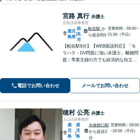
宮路 真行
弁護士
宮路法律事務所
姶
帖佐駅
か
営業時間：08:00~
鹿児
良
|
21:00（平日）
ら徒歩8分
島県
市
【帖佐駅8分】【WEB面談対応】「モ
ラハラ・DV問題に強い弁護士」離婚問
題：専業主婦の方でも経済的な自立に
向けた道筋を示し、新しい人生のスタ
ートをバックアップ「借金問題：毎月
の返済に追われる自転車操業状態の方
電話でお問い合わせ
メールでお問い合わせ
もご相談ください」【休日・夜間相談
可】
穂村 公亮
弁護士
上山法律事務所
鹿
鹿
水族館口駅
営業時間：09:00
児
児
~20:00（平日）
から徒歩2
|
島
島
分