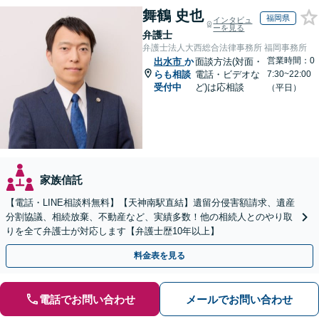
舞鶴 史也
福岡県
インタビュ
ーを見る
弁護士
弁護士法人大西総合法律事務所 福岡事務所
営業時間：0
出水市
か
面談方法(対面・
らも相談
電話・ビデオな
7:30~22:00
受付中
ど)は応相談
（平日）
家族信託
【電話・LINE相談料無料】【天神南駅直結】遺留分侵害額請求、遺産
分割協議、相続放棄、不動産など、実績多数！他の相続人とのやり取
りを全て弁護士が対応します【弁護士歴10年以上】
料金表を見る
電話でお問い合わせ
メールでお問い合わせ