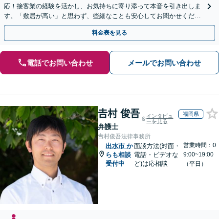
応！接客業の経験を活かし、お気持ちに寄り添って本音を引き出しま
す。「敷居が高い」と思わず、些細なことも安心してお聞かせくださ
い【初回相談無料】【夜間・休日相談可】
料金表を見る
電話でお問い合わせ
メールでお問い合わせ
𠮷村 俊吾
福岡県
インタビュ
ーを見る
弁護士
𠮷村俊吾法律事務所
営業時間：0
出水市
か
面談方法(対面・
らも相談
電話・ビデオな
9:00~19:00
受付中
ど)は応相談
（平日）