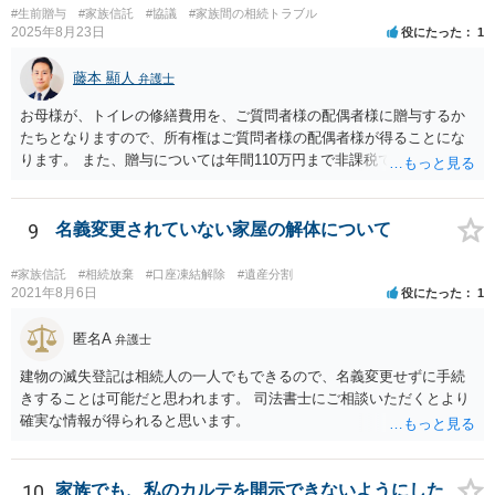
#生前贈与
#家族信託
#協議
#家族間の相続トラブル
2025年8月23日
役にたった
1
藤本 顯人
弁護士
お母様が、トイレの修繕費用を、ご質問者様の配偶者様に贈与するか
たちとなりますので、所有権はご質問者様の配偶者様が得ることにな
ります。 また、贈与については年間110万円まで非課税であり、トイ
レの修繕費であればこの枠内に収まると思います。
9
名義変更されていない家屋の解体について
#家族信託
#相続放棄
#口座凍結解除
#遺産分割
2021年8月6日
役にたった
1
匿名A
弁護士
建物の滅失登記は相続人の一人でもできるので、名義変更せずに手続
きすることは可能だと思われます。 司法書士にご相談いただくとより
確実な情報が得られると思います。
10
家族でも、私のカルテを開示できないようにした