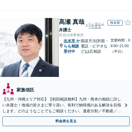
髙瀬 真哉
熊本県
インタビュ
ーを見る
弁護士
田迎法律事務所
営業時間：0
出水市
か
面談方法(対面・
らも相談
電話・ビデオな
9:00~21:00
受付中
ど)は応相談
（平日）
家族信託
【九州・沖縄エリア対応】【初回相談無料】九州・熊本の相続に詳し
い弁護士！地域の皆さまに寄り添い、有利で納得感のある解決を目指
します。どのようなことでもご相談ください。遺産分割／不動産／遺
言書／使い込み／寄与分／遺留分／相続放棄【完全個室】
料金表を見る