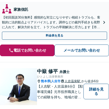
家族信託
【初回面談30分無料】感情的な対立になりやすい相続トラブルも、客
観的に法的観点よりアドバイスします。調停などの裁判手続きも視野
に入れて、解決方針を立て、トラブルの早期解決に尽力します【市役
所前2分】【休日・夜間面談OK】
料金表を見る
電話でお問い合わせ
メールでお問い合わせ
中嶽 修平
弁護士
ひとよし法律事務所
熊本県
人吉市
人吉温泉駅
から徒歩6分
|
【人吉駅・人吉温泉6分】【駐
詳細を見
車場完備】元市役所職員とし
る
ての経験を持ち、地域の皆さ
まの暮らしに近い立場で多く
の声に触れてきました。人