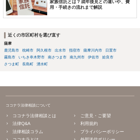
家族信託とは？成年後見との違いや、費
用・手続きの流れまで解説
近くの市区町村を選び直す
薩摩
鹿児島市
枕崎市
阿久根市
出水市
指宿市
薩摩川内市
日置市
霧島市
いちき串木野市
南さつま市
南九州市
伊佐市
姶良市
さつま町
長島町
湧水町
ココナラ法律相談について
ココナラ法律相談とは
ご意見・ご要望
法律Q&A
利用規約
法律相談コラム
プライバシーポリシー
ココナラとは
外部送信ポリシー