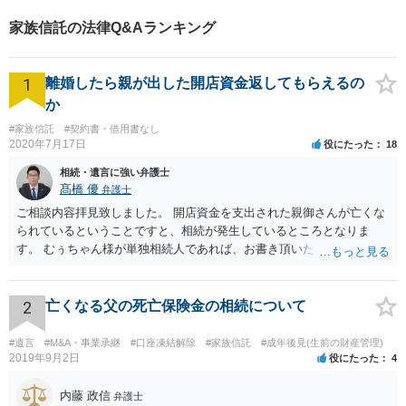
家族信託の法律Q&Aランキング
1
離婚したら親が出した開店資金返してもらえるの
か
#家族信託
#契約書・借用書なし
2020年7月17日
役にたった
18
相続・遺言に強い弁護士
髙橋 優
弁護士
ご相談内容拝見致しました。 開店資金を支出された親御さんが亡くな
られているということですと、相続が発生しているところとなりま
す。 むぅちゃん様が単独相続人であれば、お書き頂いたような方法で
ご主人に書面を書いてもらうことで対応は可能かと思います。 他にも
相続人おられるということであれば、他の相続人との協議が必要とな
るところです。 また、当該点とは別にご主人から貸付ではなく贈与で
2
亡くなる父の死亡保険金の相続について
あると主張される可能性がございます。 その場合には、貸付であるこ
とを伺わせる事情をどれだけ積み重ねることが出来るか、というとこ
#遺言
#M&A・事業承継
#口座凍結解除
#家族信託
#成年後見(生前の財産管理)
ろとなります。 返済の事実や、返済を約束するメール等です。 金額の
2019年9月2日
役にたった
4
大きさや状況を考えると、一つ一つの問題を解決し、万が一に備えて
おく方が宜しいかと思います。 緊急という訳ではないかと思います
内藤 政信
弁護士