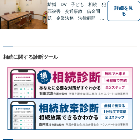
離婚 DV 子ども 相続 犯
詳細を見
罪被害 交通事故 借金問
る
題 企業法務 法律顧問
各種法律問題取扱有 【女性
スタッフ常駐】【個室相談】
【バリアフリー】
相続に関する診断ツール