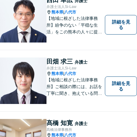
弁護士
すよう、一つ一つのご依頼に
弁護士法人Si-Law
誠実に取り組んでまいりま
熊本県
八代市
|
す。
【地域に根ざした法律事務
詳細を見
所】紛争のない「平穏な生
る
活」をこの熊本の人々に提供
することが私たちのモットー
であり法律家としての使命で
す。一人でも多くの熊本地域
の人たちに紛争のない「平穏
田畑 求三
弁護士
な生活」を提供するという志
弁護士法人Si-Law
を持って日々の仕事に取り組
熊本県
八代市
|
んでまいります。
【地域に根ざした法律事務
詳細を見
所】ご相談の際には、お話を
る
丁寧に聞き、抱えている問題
をよく理解した上で、法的観
点を踏まえた最善の解決方法
をご提案できるよう心がけて
います。 1人で悩まず、お気
髙橋 知寛
弁護士
軽にご相談ください。
髙橋法律事務所
熊本県
八代市
|