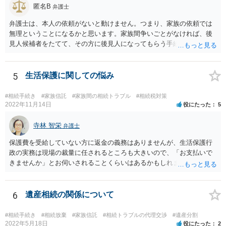
匿名B
弁護士
弁護士は、本人の依頼がないと動けません。つまり、家族の依頼では
無理ということになるかと思います。家族間争いごとがなければ、後
見人候補者をたてて、その方に後見人になってもらう手続をすすめた
ほうが、今後もいろいろやりやすくなると思います。
5
生活保護に関しての悩み
#相続手続き
#家族信託
#家族間の相続トラブル
#相続税対策
2022年11月14日
役にたった
5
寺林 智栄
弁護士
保護費を受給していない方に返金の義務はありませんが、生活保護行
政の実務は現場の裁量に任されるところも大きいので、「お支払いで
きませんか」とお伺いされることくらいはあるかもしれません。 通報
するかどうかは、あなたとお父さんの妹さんとの関係などを総合的に
考えてご判断いただくのが良いと思います。
6
遺産相続の関係について
#相続手続き
#相続放棄
#家族信託
#相続トラブルの代理交渉
#遺産分割
2022年5月18日
役にたった
2