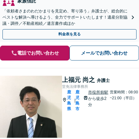
家族信託
「依頼者さまのわだかまりを見定め、寄り添う」弁護士が、総合的に
ベストな解決へ導けるよう、全力でサポートいたします！遺産分割協
議・調停／不動産相続／遺言書作成ほか
料金表を見る
電話でお問い合わせ
メールでお問い合わせ
上福元 尚之
弁護士
堂免法律事務所
鹿
鹿
市役所前駅
営業時間：08:00
児
児
~21:00（平日）
から徒歩2
|
島
島
分
県
市