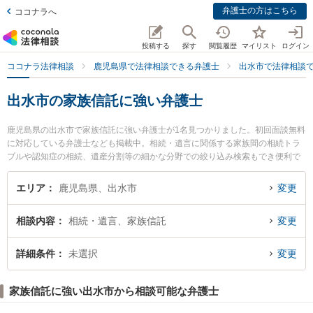
弁護士の方はこちら
ココナラへ
投稿する
探す
閲覧履歴
マイリスト
ログイン
ココナラ法律相談
鹿児島県で法律相談できる弁護士
出水市で法律相談
出水市の家族信託に強い弁護士
鹿児島県の出水市で家族信託に強い弁護士が1名見つかりました。初回面談無料
に対応している弁護士なども掲載中。相続・遺言に関係する家族間の相続トラ
ブルや認知症の相続、遺産分割等の細かな分野での絞り込み検索もでき便利で
す。特に細谷法律事務所の細谷 文規弁護士のプロフィール情報や弁護士費用、
強みなどが注目されています。『出水市で土日や夜間に発生した家族信託のト
エリア
鹿児島県、出水市
変更
ラブルを今すぐに弁護士に相談したい』『家族信託のトラブル解決の実績豊富
な近くの弁護士を検索したい』『初回相談無料で家族信託を法律相談できる出
相談内容
相続・遺言、家族信託
変更
水市内の弁護士に相談予約したい』などでお困りの相談者さんにおすすめで
す。
詳細条件
未選択
変更
家族信託に強い出水市から相談可能な弁護士