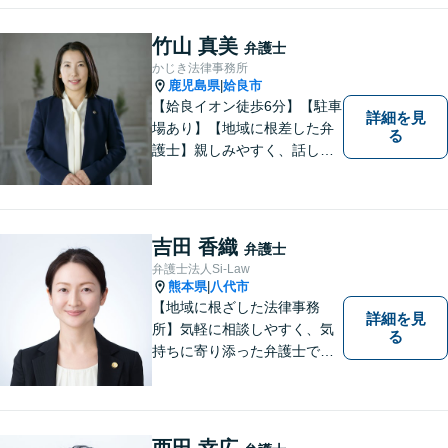
吉・球磨地域の方々のため、
懇切丁寧に対応し、解決を目
竹山 真美
弁護士
指します【LINE対応】
かじき法律事務所
鹿児島県
姶良市
|
【姶良イオン徒歩6分】【駐車
詳細を見
場あり】【地域に根差した弁
る
護士】親しみやすく、話しや
すい、皆様にとって身近な弁
護士でありたいと思っていま
す。離婚問題／相続問題／借
金問題／交通事故など、幅広
吉田 香織
弁護士
く対応可能。お悩みの方は、
弁護士法人Si-Law
お気軽にご相談ください。
熊本県
八代市
|
【地域に根ざした法律事務
詳細を見
所】気軽に相談しやすく、気
る
持ちに寄り添った弁護士であ
りたいと考えています。依頼
者の方のおかれた社会的状況
やお気持ちに配慮し、納得の
いく解決のサポートができま
西田 幸広