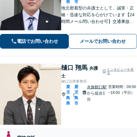
県
市
地元密着型の弁護士として、誠実・正
確・迅速な対応を心がけています【24
時間メール問い合わせ可】交通事故／
離婚／労働／不動産等のトラブルにも
幅広く対応。新しい人生のスタートを
電話でお問い合わせ
メールでお問い合わせ
切るお手伝いをします【市電水族館口
駅2分】【完全個室】
樋口 翔馬
弁護
インタビューを見
る
士
樋口法律事務所
鹿
鹿
水族館口駅
営業時間：09:00
児
児
~18:00（平日）
から徒歩1
|
島
島
分
県
市