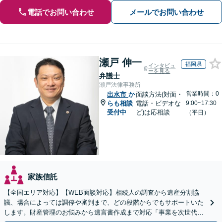
電話でお問い合わせ
メールでお問い合わせ
瀬戸 伸一
福岡県
インタビュ
ーを見る
弁護士
瀬戸法律事務所
営業時間：0
出水市
か
面談方法(対面・
らも相談
電話・ビデオな
9:00~17:30
受付中
ど)は応相談
（平日）
家族信託
【全国エリア対応】【WEB面談対応】相続人の調査から遺産分割協
議、場合によっては調停や審判まで、どの段階からでもサポートいた
します。財産管理のお悩みから遺言書作成まで対応「事業を次世代に