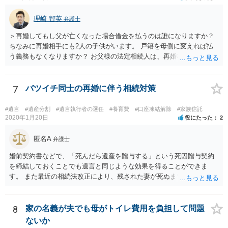
理崎 智英
弁護士
＞再婚してもし父が亡くなった場合借金を払うのは誰になりますか？
ちなみに再婚相手にも2人の子供がいます。 戸籍を母側に変えれば払
う義務もなくなりますか？ お父様の法定相続人は、再婚相手とご相談
者様なので、お父様の借金はご相談者様も相続することになります。
戸籍がどこにあるのかは関係ありません。 ただし、お父様が亡くなっ
たことを知ってから３か月以内に家庭裁判所にて「相続放棄」の手続
7
バツイチ同士の再婚に伴う相続対策
をすれば、ご相談者様はお父様の借金は相続しません。
#遺言
#遺産分割
#遺言執行者の選任
#養育費
#口座凍結解除
#家族信託
2020年1月20日
役にたった
2
匿名A
弁護士
婚前契約書などで、「死んだら遺産を贈与する」という死因贈与契約
を締結しておくことでも遺言と同じような効果を得ることができま
す。 また最近の相続法改正により、残された妻が死ぬまで家に住み続
けられる権利として「配偶者居住権」という制度が設けられましたの
で、その制度を活用する方法も考えられます。 もし契約書の作成まで
視野に入れておられる場合は、お近くの弁護士、できれば相続に強い
8
家の名義が夫でも母がトイレ費用を負担して問題
弁護士にご相談なさるとよいでしょう。
ないか