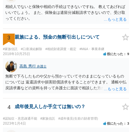
が、事前準備が早い方が有効な手段が増える傾向にありますので、早
相続人でないと保険や相続の手続はできないですね。 教えてあげれば
目に弁護士を入れられることを御検討頂くと良いかと思います。
いいでしょう。 また、保険金は遺留分減殺請求できないので、受け取
ってください。
3
親族による、預金の無断引出しについて
#家族信託
#口座凍結解除
#相続財産調査・鑑定
#M&A・事業承継
2018年10月25日
役にたった
9
高島 秀行
弁護士
無断で下ろしたものや父から預かっていてそのままになっているもの
については 返還請求や損害賠償請求をすることができます。 通帳や払
戻請求書などの資料を持って弁護士に面談で相談した方がよいと思い
ます。
4
成年後見人しか手立ては無いの？
#認知症・意思疎通不能
#家族信託
#成年後見(生前の財産管理)
2023年1月4日
役にたった
3