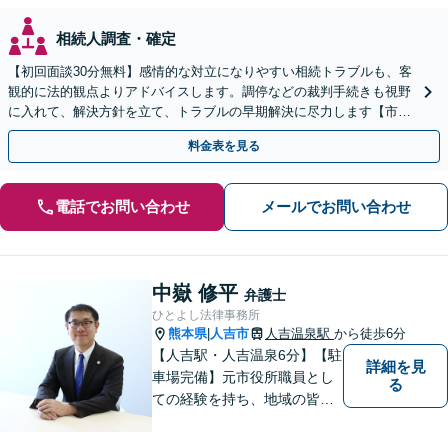
相続人調査・確定
【初回面談30分無料】感情的な対立になりやすい相続トラブルも、客
観的に法的観点よりアドバイスします。調停などの裁判手続きも視野
に入れて、解決方針を立て、トラブルの早期解決に尽力します【市役
所前2分】【休日・夜間面談OK】
料金表を見る
電話でお問い合わせ
メールでお問い合わせ
中嶽 修平
弁護士
ひとよし法律事務所
熊本県
人吉市
人吉温泉駅
から徒歩6分
|
【人吉駅・人吉温泉6分】【駐
詳細を見
車場完備】元市役所職員とし
る
ての経験を持ち、地域の皆さ
まの暮らしに近い立場で多く
の声に触れてきました。人