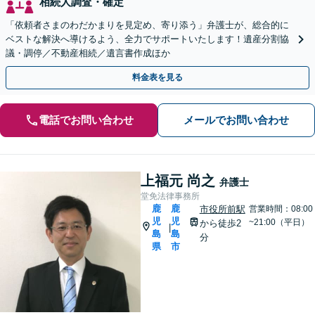
相続人調査・確定
「依頼者さまのわだかまりを見定め、寄り添う」弁護士が、総合的に
ベストな解決へ導けるよう、全力でサポートいたします！遺産分割協
議・調停／不動産相続／遺言書作成ほか
料金表を見る
電話でお問い合わせ
メールでお問い合わせ
上福元 尚之
弁護士
堂免法律事務所
鹿
鹿
市役所前駅
営業時間：08:00
児
児
~21:00（平日）
から徒歩2
|
島
島
分
県
市