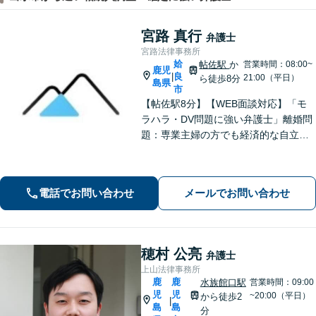
宮路 真行
弁護士
宮路法律事務所
姶
帖佐駅
か
営業時間：08:00~
鹿児
良
|
21:00（平日）
ら徒歩8分
島県
市
【帖佐駅8分】【WEB面談対応】「モ
ラハラ・DV問題に強い弁護士」離婚問
題：専業主婦の方でも経済的な自立に
向けた道筋を示し、新しい人生のスタ
ートをバックアップ「借金問題：毎月
の返済に追われる自転車操業状態の方
電話でお問い合わせ
メールでお問い合わせ
もご相談ください」【休日・夜間相談
可】
穂村 公亮
弁護士
上山法律事務所
鹿
鹿
水族館口駅
営業時間：09:00
児
児
~20:00（平日）
から徒歩2
|
島
島
分