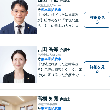
弁護士
軽にご相談ください。
弁護士法人Si-Law
熊本県
八代市
|
【地域に根ざした法律事務
詳細を見
所】紛争のない「平穏な生
る
活」をこの熊本の人々に提供
することが私たちのモットー
であり法律家としての使命で
す。一人でも多くの熊本地域
の人たちに紛争のない「平穏
吉田 香織
弁護士
な生活」を提供するという志
弁護士法人Si-Law
を持って日々の仕事に取り組
熊本県
八代市
|
んでまいります。
【地域に根ざした法律事務
詳細を見
所】気軽に相談しやすく、気
る
持ちに寄り添った弁護士であ
りたいと考えています。依頼
者の方のおかれた社会的状況
やお気持ちに配慮し、納得の
いく解決のサポートができま
髙橋 知寛
弁護士
すよう、一つ一つのご依頼に
髙橋法律事務所
誠実に取り組んでまいりま
熊本県
八代市
|