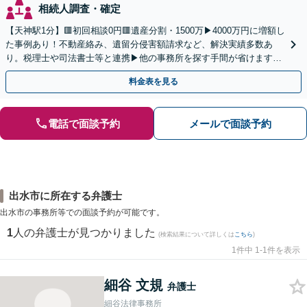
相続人調査・確定
【天神駅1分】🟥初回相談0円🟥遺産分割・1500万▶4000万円に増額し
た事例あり！不動産絡み、遺留分侵害額請求など、解決実績多数あ
り。税理士や司法書士等と連携▶他の事務所を探す手間が省けます！
不動産会社と連携し無料査定&財産調査も◎
料金表を見る
電話で面談予約
メールで面談予約
出水市に所在する弁護士
出水市の事務所等での面談予約が可能です。
1
人の弁護士が見つかりました
(検索結果について詳しくは
こちら
)
1件中 1-1件を表示
細谷 文規
弁護士
細谷法律事務所