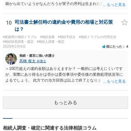
籍から出ていようがなんだろうが実子の序列は生まれた順ですから、
先方が後から生まれたならばお父様がお祖父様の長男です。 質問2 遺
書が腹違いの長男に向けてある場合 書かれてる内容が最優先にされる
のですか？ →遺書というのが、法律上の遺言の形式を守っている限り
10
司法書士解任時の違約金や費用の相場と対応策
はそのとおりです。 質問3 父が腹違いの長男に法律的に優位になれそ
は？
うな事はありますか？ →遺言が有効な場合、優位に立つことはできま
#家族間の相続トラブル
#相続放棄
#相続手続き
#相続トラブルの代理交渉
せんが、お祖父様が認知症であるなどの「遺言が作れないはずの事
#相続財産調査・鑑定
#相続人調査・確定
情」があるならば①遺言無効確認の訴えを起こすのは一つの手です。
2025年2月4日
役にたった
4
それができない場合は②遺留分侵害額請求で争うほかありません。 質
相続・遺言に強い弁護士
問4 相続トラブルの代理交渉は可能でしょうか。 →一般論としては可
髙橋 俊太
弁護士
能ですが、お伺いする内容ですとお祖父様が亡くなられた後に動くこ
とになるでしょう。
＞100万超えの違約金額はありえますか？ 一般的には考えにくいです
が、実際にあり得るかは否かは委任事項や委任後の業務処理状況等に
よるでしょう。 此方での当方回答は以上で終了となりますが、参考に
なりましたら幸いです。
もっとみる
相続人調査・確定に関連する法律相談コラム