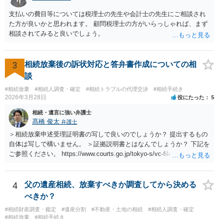
支払いの費目等については税理士の先生や会計士の先生にご相談され
た方が良いかと思われます。 顧問税理士の方がいらっしゃれば、まず
相談されてみると良いでしょう。
3
相続放棄後の訴状対応と答弁書作成についての相
談
#相続放棄
#相続人調査・確定
#相続トラブルの代理交渉
#相続手続き
2026年3月28日
役にたった
5
相続・遺言に強い弁護士
髙橋 俊太
弁護士
＞相続放棄申述受理証明書の写しで良いのでしょうか？ 提出するもの
自体は写しで構いません。 ＞証拠説明書とはなんでしょうか？ 下記を
ご参照ください。 https://www.courts.go.jp/tokyo-s/vc-files/tokyo-s/file/
14-1kisairei.pdf
4
父の遺産相続、放棄すべきか調査してから決める
べきか？
#相続財産調査・鑑定
#遺産分割
#不動産・土地の相続
#相続人調査・確定
#相続放棄
#相続手続き