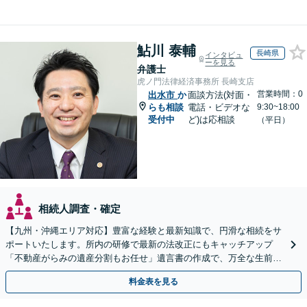
鮎川 泰輔
長崎県
インタビュ
ーを見る
弁護士
虎ノ門法律経済事務所 長崎支店
営業時間：0
出水市
か
面談方法(対面・
らも相談
電話・ビデオな
9:30~18:00
受付中
ど)は応相談
（平日）
相続人調査・確定
【九州・沖縄エリア対応】豊富な経験と最新知識で、円滑な相続をサ
ポートいたします。所内の研修で最新の法改正にもキャッチアップ
「不動産がらみの遺産分割もお任せ」遺言書の作成で、万全な生前対
策をおこないましょう【夜間・休日面談可】
料金表を見る