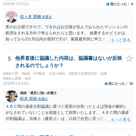
2025年7月15日
役にたった
5
佐々木 晋輔
弁護士
実のお父様ですので、できればお父様が住んでおられたマンションの
処理をされる方向で考えられたらと思います。 放棄するかどうかは、
知ってから3カ月以内が原則ですが、家庭裁判所に申立すれば3カ月の
期間を伸長することができます。 その間に、財産の状況を調査して、
放棄するかどうか決めることができます。 銀行やサラ金が数年も放置
することはありませんので、数年後に借金が発見される可能性はほぼ
5
他界直後に協議した内容は、協議書はないが反映
ありません。 なお、私が扱った相続放棄を検討していた案件で、期間
されるのでしょうか？
伸長して調査したところ、サラ金に対する過払金など相当な財産が見
#遺産分割
#協議
#不動産・土地の相続
#遺留分侵害額請求・放棄
つかったため相続したという事例がありました。
#相続人調査・確定
2018年1月24日
役にたった
10
相続・遺言に強い弁護士
鈴木 崇裕
弁護士
ＡＢＣ間の遺産分割協議に基づく現実の分割（たとえば預金の解約）
がなされていないことを前提として回答いたします。 ＡＢＣ間の遺産
分割協議は，法律上（建前上）は，口頭で合意に至ったものであって
も有効です。 しかし，口頭で合意したことを立証する方法がありませ
ん。 また，不動産の名義を移転するためには，遺産分割協議書への署