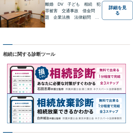
す。
離婚 DV 子ども 相続 犯
詳細を見
罪被害 交通事故 借金問
る
題 企業法務 法律顧問
各種法律問題取扱有 【女性
スタッフ常駐】【個室相談】
【バリアフリー】
相続に関する診断ツール