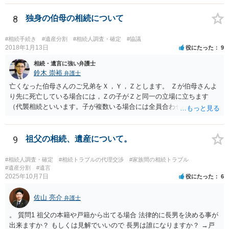
8
独身の伯母の相続について
#相続手続き
#遺産分割
#相続人調査・確定
#協議
2018年1月13日
役にたった
9
相続・遺言に強い弁護士
鈴木 崇裕
弁護士
亡くなった伯母さんのご兄弟をＸ，Ｙ，Ｚとします。 Ｚが伯母さんよ
り先に死亡している場合には，Ｚの子がＺと同一の立場に立ちます
（代襲相続といいます。子が複数いる場合には全員合わせてＺと同一
の取り分です。）。 Ｘ，Ｙ，Ｚ（またＺの子）はそれぞれ３分の１ず
つの相続分を有していますので， そのことを前提として，遺産分割協
議をすることになります（必ずしも３分の１ずつにしなくても，合意
9
祖父の相続、遺産について。
ができれば構いません。）。 今後の対応としては， ①伯母さんの相続
財産（遺産）の全容を整理する（預貯金，有価証券，不動産等の有無
#相続人調査・確定
#相続トラブルの代理交渉
#家族間の相続トラブル
を調べることになります。） ②相続財産に照らし，相続税の申告の準
#遺産分割
#遺言
2025年10月7日
役にたった
6
備をする（税理士の先生にご相談ください。） ③遺産分割協議をする
（ご本人同士で行っても構いませんし，弁護士に相談することもよろ
佐山 亮介
しいと思います。） ことになります。
弁護士
。 質問1 祖父の本籍や戸籍から出てる場合 法律的に長男を決める事が
出来ますか？ もしくは見解でいいので 長男は誰になりますか？ →戸