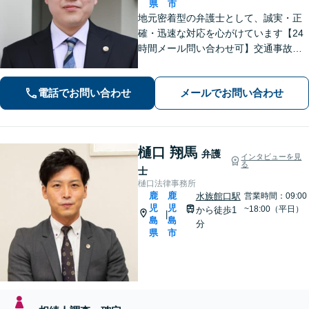
県
市
地元密着型の弁護士として、誠実・正
確・迅速な対応を心がけています【24
時間メール問い合わせ可】交通事故／
離婚／労働／不動産等のトラブルにも
幅広く対応。新しい人生のスタートを
電話でお問い合わせ
メールでお問い合わせ
切るお手伝いをします【市電水族館口
駅2分】【完全個室】
樋口 翔馬
弁護
インタビューを見
る
士
樋口法律事務所
鹿
鹿
水族館口駅
営業時間：09:00
児
児
~18:00（平日）
から徒歩1
|
島
島
分
県
市