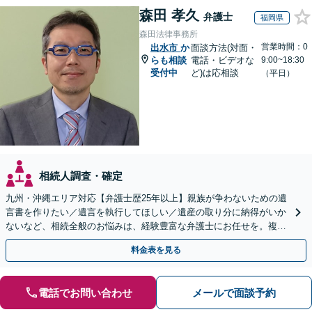
森田 孝久
弁護士
福岡県
森田法律事務所
営業時間：0
出水市
か
面談方法(対面・
らも相談
電話・ビデオな
9:00~18:30
受付中
ど)は応相談
（平日）
相続人調査・確定
九州・沖縄エリア対応【弁護士歴25年以上】親族が争わないための遺
言書を作りたい／遺言を執行してほしい／遺産の取り分に納得がいか
ないなど、相続全般のお悩みは、経験豊富な弁護士にお任せを。複雑
な問題も粘り強く対応し、解決に導きます。
料金表を見る
電話でお問い合わせ
メールで面談予約