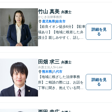
吉・球磨地域の方々のため、
懇切丁寧に対応し、解決を目
竹山 真美
弁護士
指します【LINE対応】
かじき法律事務所
鹿児島県
姶良市
|
【姶良イオン徒歩6分】【駐車
詳細を見
場あり】【地域に根差した弁
る
護士】親しみやすく、話しや
すい、皆様にとって身近な弁
護士でありたいと思っていま
す。離婚問題／相続問題／借
金問題／交通事故など、幅広
田畑 求三
弁護士
く対応可能。お悩みの方は、
弁護士法人Si-Law
お気軽にご相談ください。
熊本県
八代市
|
【地域に根ざした法律事務
詳細を見
所】ご相談の際には、お話を
る
丁寧に聞き、抱えている問題
をよく理解した上で、法的観
点を踏まえた最善の解決方法
をご提案できるよう心がけて
います。 1人で悩まず、お気
西田 幸広