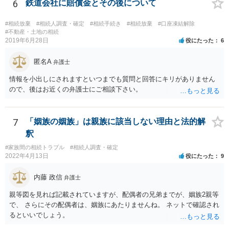
名捺印を得る必要があります。 したがって，残念ながら，「ＡＢＣ間
6
鉄道会社に賠償金とその後について
の遺産分割協議が有効に成立している」という前提に基づく主張は困
難と思われます。 「ＡＢＣ間の遺産分割協議は未了のまま，ＡとＢが
#相続放棄
#相続人調査・確定
#相続手続き
#相続放棄
#口座凍結解除
死亡し，二次相続が発生した」という前提に基づいて協議を進める必
#不動産・土地の相続
2019年6月28日
役にたった
6
要があります。 もちろん，Ｃの立場としては，ＡＢＣ間の遺産分割協
議の内容を前提とした主張をすることが最も有利ですが，ＡＢの相続
匿名A
人は応じない姿勢を示していることから，実現は困難だと思います。
弁護士
主張としては維持しつつも，現実的な解決方法（遺産分割協議の落と
情報を小出しにされますといつまでも質問と回答にキリがありません
しどころ）としては，譲歩することを甘受しなければならないかもし
ので、後はお近くの弁護士にご相談下さい。
れません。
7
「姻族の姻族」は親族に該当しない理由と法的解
釈
#家族間の相続トラブル
#相続人調査・確定
2022年4月13日
役にたった
9
内藤 政信
弁護士
親等図を見れば記載されていますが、配偶者の兄弟までが、姻族2親等
で、 さらにその配偶者は、姻族にあたりませんね。 ネットで確認され
るといいでしょう。