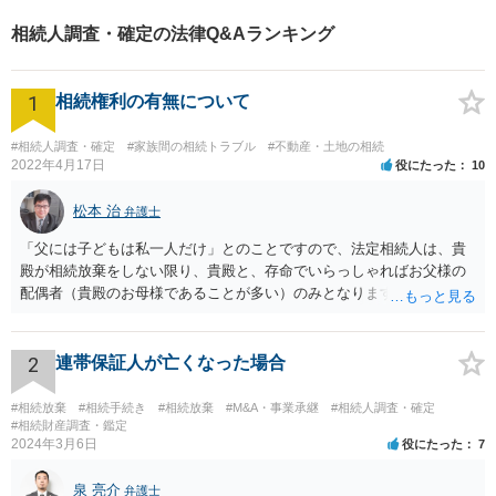
相続人調査・確定の法律Q&Aランキング
1
相続権利の有無について
#相続人調査・確定
#家族間の相続トラブル
#不動産・土地の相続
2022年4月17日
役にたった
10
松本 治
弁護士
「父には子どもは私一人だけ」とのことですので、法定相続人は、貴
殿が相続放棄をしない限り、貴殿と、存命でいらっしゃればお父様の
配偶者（貴殿のお母様であることが多い）のみとなります。遺言がな
い限り、「次男」（お父様の弟）らの相続権は発生しません。
2
連帯保証人が亡くなった場合
#相続放棄
#相続手続き
#相続放棄
#M&A・事業承継
#相続人調査・確定
#相続財産調査・鑑定
2024年3月6日
役にたった
7
泉 亮介
弁護士