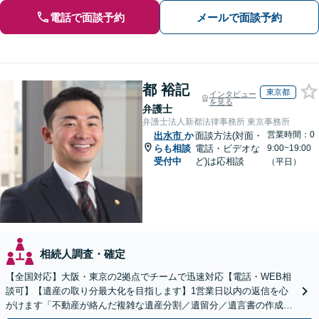
電話で面談予約
メールで面談予約
都 裕記
東京都
インタビュー
を見る
弁護士
弁護士法人新都法律事務所 東京事務所
営業時間：0
出水市
か
面談方法(対面・
らも相談
電話・ビデオな
9:00~19:00
受付中
ど)は応相談
（平日）
相続人調査・確定
【全国対応】大阪・東京の2拠点でチームで迅速対応【電話・WEB相
談可】【遺産の取り分最大化を目指します】1営業日以内の返信を心
がけます「不動産が絡んだ複雑な遺産分割／遺留分／遺言書の作成・