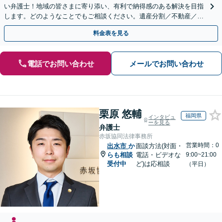
い弁護士！地域の皆さまに寄り添い、有利で納得感のある解決を目指
します。どのようなことでもご相談ください。遺産分割／不動産／遺
言書／使い込み／寄与分／遺留分／相続放棄【完全個室】
料金表を見る
電話でお問い合わせ
メールでお問い合わせ
栗原 悠輔
福岡県
インタビュ
ーを見る
弁護士
赤坂協同法律事務所
営業時間：0
出水市
か
面談方法(対面・
らも相談
電話・ビデオな
9:00~21:00
受付中
ど)は応相談
（平日）