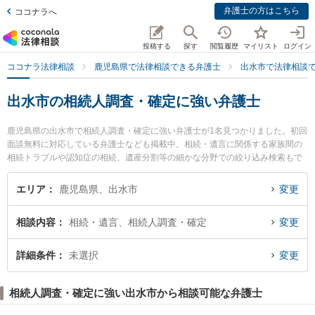
弁護士の方はこちら
ココナラへ
投稿する
探す
閲覧履歴
マイリスト
ログイン
ココナラ法律相談
鹿児島県で法律相談できる弁護士
出水市で法律相談
出水市の相続人調査・確定に強い弁護士
鹿児島県の出水市で相続人調査・確定に強い弁護士が1名見つかりました。初回
面談無料に対応している弁護士なども掲載中。相続・遺言に関係する家族間の
相続トラブルや認知症の相続、遺産分割等の細かな分野での絞り込み検索もで
き便利です。特に細谷法律事務所の細谷 文規弁護士のプロフィール情報や弁護
士費用、強みなどが注目されています。『出水市で土日や夜間に発生した相続
エリア
鹿児島県、出水市
変更
人調査・確定のトラブルを今すぐに弁護士に相談したい』『相続人調査・確定
のトラブル解決の実績豊富な近くの弁護士を検索したい』『初回相談無料で相
相談内容
相続・遺言、相続人調査・確定
変更
続人調査・確定を法律相談できる出水市内の弁護士に相談予約したい』などで
お困りの相談者さんにおすすめです。
詳細条件
未選択
変更
相続人調査・確定に強い出水市から相談可能な弁護士