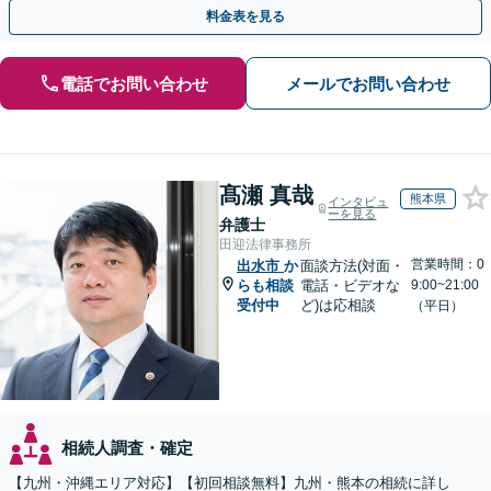
執行／事業承継など、お任せください」【休日相談あり】
料金表を見る
電話でお問い合わせ
メールでお問い合わせ
髙瀬 真哉
熊本県
インタビュ
ーを見る
弁護士
田迎法律事務所
営業時間：0
出水市
か
面談方法(対面・
らも相談
電話・ビデオな
9:00~21:00
受付中
ど)は応相談
（平日）
相続人調査・確定
【九州・沖縄エリア対応】【初回相談無料】九州・熊本の相続に詳し