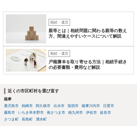
相続・遺言
親等とは｜相続問題に関わる親等の数え
方、間違えやすいケースについて解説
相続・遺言
戸籍謄本を取り寄せる方法｜相続手続き
の必要書類・費用など解説
近くの市区町村を選び直す
薩摩
鹿児島市
枕崎市
阿久根市
出水市
指宿市
薩摩川内市
日置市
霧島市
いちき串木野市
南さつま市
南九州市
伊佐市
姶良市
さつま町
長島町
湧水町