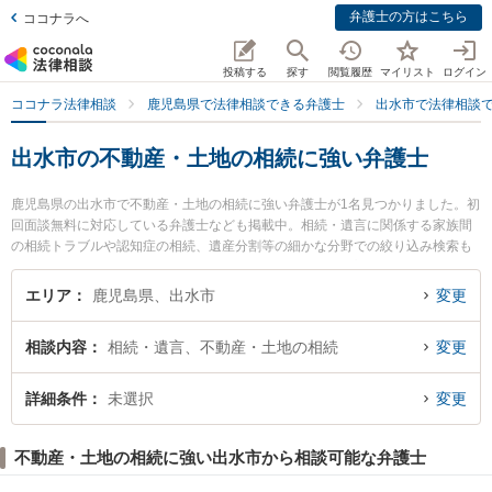
弁護士の方はこちら
ココナラへ
投稿する
探す
閲覧履歴
マイリスト
ログイン
ココナラ法律相談
鹿児島県で法律相談できる弁護士
出水市で法律相談
出水市の不動産・土地の相続に強い弁護士
鹿児島県の出水市で不動産・土地の相続に強い弁護士が1名見つかりました。初
回面談無料に対応している弁護士なども掲載中。相続・遺言に関係する家族間
の相続トラブルや認知症の相続、遺産分割等の細かな分野での絞り込み検索も
でき便利です。特に細谷法律事務所の細谷 文規弁護士のプロフィール情報や弁
護士費用、強みなどが注目されています。『出水市で土日や夜間に発生した不
エリア
鹿児島県、出水市
変更
動産・土地の相続のトラブルを今すぐに弁護士に相談したい』『不動産・土地
の相続のトラブル解決の実績豊富な近くの弁護士を検索したい』『初回相談無
相談内容
相続・遺言、不動産・土地の相続
変更
料で不動産・土地の相続を法律相談できる出水市内の弁護士に相談予約した
い』などでお困りの相談者さんにおすすめです。
詳細条件
未選択
変更
不動産・土地の相続に強い出水市から相談可能な弁護士