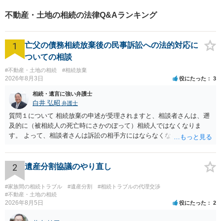
不動産・土地の相続の法律Q&Aランキング
1
亡父の債務相続放棄後の民事訴訟への法的対応に
ついての相談
#不動産・土地の相続
#相続放棄
2026年8月3日
役にたった
3
相続・遺言に強い弁護士
白井 弘昭
弁護士
質問１について 相続放棄の申述が受理されますと、相談者さんは、遡
及的に（被相続人の死亡時にさかのぼって）相続人ではなくなりま
す。 よって、相談者さんは訴訟の相手方にはならなくなるので（明け
渡し請求の対象ではなくなるので）請求棄却となります。 相続放棄受
理証明を家庭裁判所で取得し、コピーを答弁書に添えて裁判所に提出
してください。 質問２について 請求棄却を求める答弁書を提出すれ
2
遺産分割協議のやり直し
ば、第１回期日は出席する必要がありません。その日は差支え（用事
があり出席できない）との記載で十分です。 質問３について 弁護士で
#家族間の相続トラブル
#遺産分割
#相続トラブルの代理交渉
はないので、ｍｉｎｔｓでの提出の必要は無いと思います。郵送（期
#不動産・土地の相続
2026年8月5日
役にたった
2
限までに届けばよい）で十分です。 詳細は、書面記載の裁判所書記官
にお問い合わせください。 以上、ご参考まで。