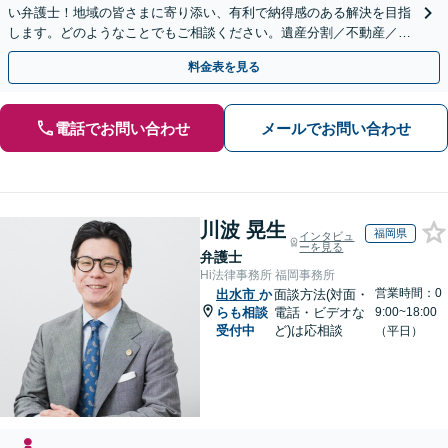
い弁護士！地域の皆さまに寄り添い、有利で納得感のある解決を目指
します。どのようなことでもご相談ください。遺産分割／不動産／遺
言書／使い込み／寄与分／遺留分／相続放棄【完全個室】
料金表を見る
電話でお問い合わせ
メールでお問い合わせ
川波 晃生
福岡県
インタビュ
ーを見る
弁護士
Hi法律事務所 福岡事務所
営業時間：0
出水市
か
面談方法(対面・
らも相談
電話・ビデオな
9:00~18:00
受付中
ど)は応相談
（平日）