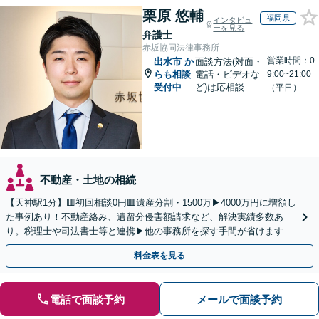
栗原 悠輔
福岡県
インタビュ
ーを見る
弁護士
赤坂協同法律事務所
営業時間：0
出水市
か
面談方法(対面・
らも相談
電話・ビデオな
9:00~21:00
受付中
ど)は応相談
（平日）
不動産・土地の相続
【天神駅1分】🟥初回相談0円🟥遺産分割・1500万▶4000万円に増額し
た事例あり！不動産絡み、遺留分侵害額請求など、解決実績多数あ
り。税理士や司法書士等と連携▶他の事務所を探す手間が省けます！
不動産会社と連携し無料査定&財産調査も◎
料金表を見る
電話で面談予約
メールで面談予約