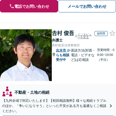
電話でお問い合わせ
メールでお問い合わせ
𠮷村 俊吾
福岡県
インタビュ
ーを見る
弁護士
𠮷村俊吾法律事務所
営業時間：0
出水市
か
面談方法(対面・
らも相談
電話・ビデオな
9:00~19:00
受付中
ど)は応相談
（平日）
不動産・土地の相続
【九州全域で対応いたします】【初回相談無料】様々な相続トラブル
のほか、「争いになりそう」といった不安がある方も遠慮なくご相談
ください。