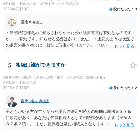
#不動産・土地の相続
#相続トラブルの代理交渉
2026年7月18日
役にたった
3
匿名A
弁護士
・当初法定相続人に知らされなかった公正証書遺言は有効なものです
か。 →有効です。知らせる必要はありません。 ・上記のような状況で
の遺言の書き換えは、叔父に瑕疵がありますか。→無いです。 ・分割
する場合の比率は、現状で、客観的に見てどの程度が妥当と考えられ
ますか。 →本人が自由に決められますので、どこが妥当とは言えない
です。客観的な基準もありません。 ・できれば穏やかに、分割を拒否
5
相続は誰ができますか
することはできますか。 →分割を拒否するということは、遺産はいら
ないということでしょうか。遺言で、受取を指定されててもいらない
#遺産分割
#協議
#相続人調査・確定
#相続登記（義務化対応）
と拒否することはできます。理由を説明する必要はありません。
#不動産・土地の相続
2026年7月16日
役にたった
2
吉田 雄大
弁護士
子どもがいる方が亡くなった場合の法定相続人の範囲は民法８８７条
に規定があり、あなたは代襲相続人として相続権があります（民法８
８７条２項）。 また、配偶者は常に相続人となります（民法８９０
条）。 「祖父の子供３人」の方の配偶者がご健在であれば、その方に
も相続権があります。つまり、孫５人に加えて「おじ又はおば」にも