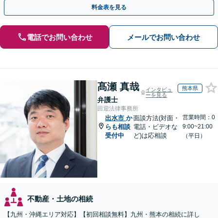
料金表を見る
電話でお問い合わせ
メールでお問い合わせ
髙瀬 真哉
熊本県
インタビュ
ーを見る
弁護士
田迎法律事務所
営業時間：0
出水市
か
面談方法(対面・
らも相談
電話・ビデオな
9:00~21:00
受付中
ど)は応相談
（平日）
不動産・土地の相続
【九州・沖縄エリア対応】【初回相談無料】九州・熊本の相続に詳し