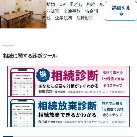
んでまいります。
離婚 DV 子ども 相続 犯
詳細を見
罪被害 交通事故 借金問
る
題 企業法務 法律顧問
各種法律問題取扱有 【女性
スタッフ常駐】【個室相談】
【バリアフリー】
相続に関する診断ツール