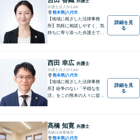
弁護士
軽にご相談ください。
弁護士法人Si-Law
熊本県
八代市
|
【地域に根ざした法律事務
詳細を見
所】気軽に相談しやすく、気
る
持ちに寄り添った弁護士であ
りたいと考えています。依頼
者の方のおかれた社会的状況
やお気持ちに配慮し、納得の
いく解決のサポートができま
西田 幸広
弁護士
すよう、一つ一つのご依頼に
弁護士法人Si-Law
誠実に取り組んでまいりま
熊本県
八代市
|
す。
【地域に根ざした法律事務
詳細を見
所】紛争のない「平穏な生
る
活」をこの熊本の人々に提供
することが私たちのモットー
であり法律家としての使命で
す。一人でも多くの熊本地域
の人たちに紛争のない「平穏
髙橋 知寛
弁護士
な生活」を提供するという志
髙橋法律事務所
を持って日々の仕事に取り組
熊本県
八代市
|