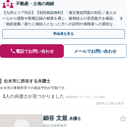
不動産・土地の相続
【九州エリア対応】【初回相談無料】「遺言無効問題の対応／老人ホ
ームから聴取や医療記録の精査を通じ、被相続人の意思能力を確認」
「相続放棄／新たに相続人となった方への説明や債権者への適切な対
応まで、きめ細やかにサポート」【休日・夜間相談可】
料金表を見る
電話でお問い合わせ
メールでお問い合わせ
出水市に所在する弁護士
出水市の事務所等での面談予約が可能です。
1
人の弁護士が見つかりました
(検索結果について詳しくは
こちら
)
1件中 1-1件を表示
細谷 文規
弁護士
細谷法律事務所