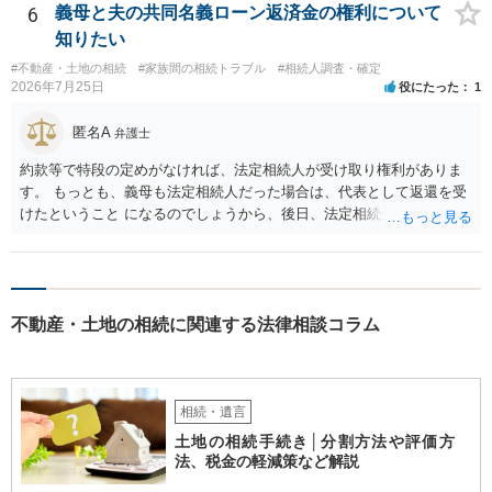
相続権がある可能性があります。
6
義母と夫の共同名義ローン返済金の権利について
知りたい
#不動産・土地の相続
#家族間の相続トラブル
#相続人調査・確定
2026年7月25日
役にたった
1
匿名A
弁護士
約款等で特段の定めがなければ、法定相続人が受け取り権利がありま
す。 もっとも、義母も法定相続人だった場合は、代表として返還を受
けたということ になるのでしょうから、後日、法定相続分に基づいて
精算を求めることは可能と思います。
不動産・土地の相続に関連する法律相談コラム
相続・遺言
土地の相続手続き│分割方法や評価方
法、税金の軽減策など解説