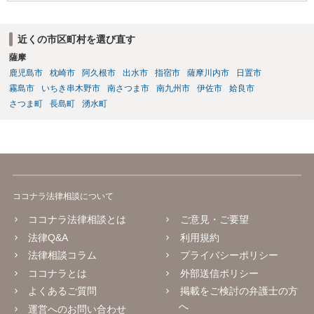
近くの市区町村を選び直す
薩摩
鹿児島市
枕崎市
阿久根市
出水市
指宿市
薩摩川内市
日置市
霧島市
いちき串木野市
南さつま市
南九州市
伊佐市
姶良市
さつま町
長島町
湧水町
ココナラ法律相談について
ココナラ法律相談とは
ご意見・ご要望
法律Q&A
利用規約
法律相談コラム
プライバシーポリシー
ココナラとは
外部送信ポリシー
よくあるご質問
掲載をご検討の弁護士の方
へ
運営へのお問い合わせ