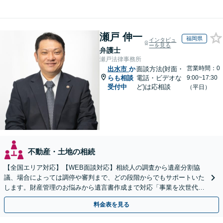
瀬戸 伸一
福岡県
インタビュ
ーを見る
弁護士
瀬戸法律事務所
営業時間：0
出水市
か
面談方法(対面・
らも相談
電話・ビデオな
9:00~17:30
受付中
ど)は応相談
（平日）
不動産・土地の相続
【全国エリア対応】【WEB面談対応】相続人の調査から遺産分割協
議、場合によっては調停や審判まで、どの段階からでもサポートいた
します。財産管理のお悩みから遺言書作成まで対応「事業を次世代に
引き継ぐ安心の事業承継をサポート」【完全個室相談】
料金表を見る