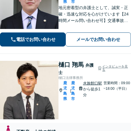
県
市
地元密着型の弁護士として、誠実・正
確・迅速な対応を心がけています【24
時間メール問い合わせ可】交通事故／
離婚／労働／不動産等のトラブルにも
幅広く対応。新しい人生のスタートを
電話でお問い合わせ
メールでお問い合わせ
切るお手伝いをします【市電水族館口
駅2分】【完全個室】
樋口 翔馬
弁護
インタビューを見
る
士
樋口法律事務所
鹿
鹿
水族館口駅
営業時間：09:00
児
児
~18:00（平日）
から徒歩1
|
島
島
分
県
市