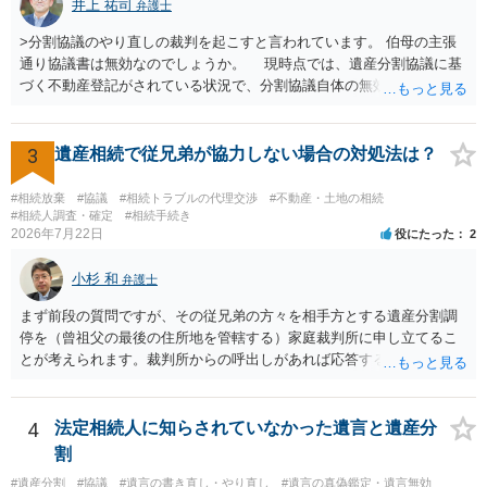
井上 祐司
弁護士
>分割協議のやり直しの裁判を起こすと言われています。 伯母の主張
通り協議書は無効なのでしょうか。 現時点では、遺産分割協議に基
づく不動産登記がされている状況で、分割協議自体の無効を裁判所が
認めたわけではないので、分割協議の効力に影響はありません。 先
方の訴訟の主張及び立証次第ですが、 ・御祖母様の認知能力に関する
医師の意見書、筆跡鑑定 が提出されればその効力が否定される可能性
3
遺産相続で従兄弟が協力しない場合の対処法は？
はありますが、 ・伯母様自身が分割協議に加わっていること ・御祖母
様の意に反する遺産分割協議を行う実益が誰にあったかの立証が困難
#相続放棄
#協議
#相続トラブルの代理交渉
#不動産・土地の相続
であること からすると、実際に遺産分割協議の効力が否定される可能
#相続人調査・確定
#相続手続き
2026年7月22日
役にたった
2
性はそれほど高くない（立証のハードルは非常に高い）ということが
言えると思います。
小杉 和
弁護士
まず前段の質問ですが、その従兄弟の方々を相手方とする遺産分割調
停を（曾祖父の最後の住所地を管轄する）家庭裁判所に申し立てるこ
とが考えられます。裁判所からの呼出しがあれば応答する可能性がま
だあるのではないでしょうか。 後段の質問については、相続放棄は可
能と思われます。時間が思った以上にないので必要書類をてきぱきと
揃える必要があります。その点是非御注意ください。
4
法定相続人に知らされていなかった遺言と遺産分
割
#遺産分割
#協議
#遺言の書き直し・やり直し
#遺言の真偽鑑定・遺言無効