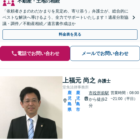
不動産・土地の相続
「依頼者さまのわだかまりを見定め、寄り添う」弁護士が、総合的に
ベストな解決へ導けるよう、全力でサポートいたします！遺産分割協
議・調停／不動産相続／遺言書作成ほか
料金表を見る
電話でお問い合わせ
メールでお問い合わせ
上福元 尚之
弁護士
堂免法律事務所
鹿
鹿
市役所前駅
営業時間：08:00
児
児
~21:00（平日）
から徒歩2
|
島
島
分
県
市