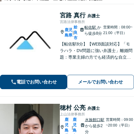
宮路 真行
弁護士
宮路法律事務所
姶
帖佐駅
か
営業時間：08:00~
鹿児
良
|
21:00（平日）
ら徒歩8分
島県
市
【帖佐駅8分】【WEB面談対応】「モ
ラハラ・DV問題に強い弁護士」離婚問
題：専業主婦の方でも経済的な自立に
向けた道筋を示し、新しい人生のスタ
ートをバックアップ「借金問題：毎月
の返済に追われる自転車操業状態の方
電話でお問い合わせ
メールでお問い合わせ
もご相談ください」【休日・夜間相談
可】
穂村 公亮
弁護士
上山法律事務所
鹿
鹿
水族館口駅
営業時間：09:00
児
児
~20:00（平日）
から徒歩2
|
島
島
分