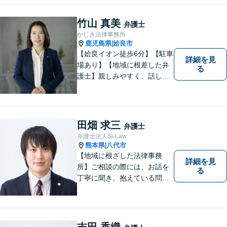
吉・球磨地域の方々のため、
懇切丁寧に対応し、解決を目
竹山 真美
弁護士
指します【LINE対応】
かじき法律事務所
鹿児島県
姶良市
|
【姶良イオン徒歩6分】【駐車
詳細を見
場あり】【地域に根差した弁
る
護士】親しみやすく、話しや
すい、皆様にとって身近な弁
護士でありたいと思っていま
す。離婚問題／相続問題／借
金問題／交通事故など、幅広
田畑 求三
弁護士
く対応可能。お悩みの方は、
弁護士法人Si-Law
お気軽にご相談ください。
熊本県
八代市
|
【地域に根ざした法律事務
詳細を見
所】ご相談の際には、お話を
る
丁寧に聞き、抱えている問題
をよく理解した上で、法的観
点を踏まえた最善の解決方法
をご提案できるよう心がけて
います。 1人で悩まず、お気
吉田 香織