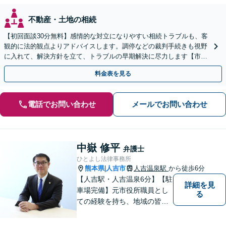
不動産・土地の相続
【初回面談30分無料】感情的な対立になりやすい相続トラブルも、客
観的に法的観点よりアドバイスします。調停などの裁判手続きも視野
に入れて、解決方針を立て、トラブルの早期解決に尽力します【市役
所前2分】【休日・夜間面談OK】
料金表を見る
電話でお問い合わせ
メールでお問い合わせ
中嶽 修平
弁護士
ひとよし法律事務所
熊本県
人吉市
人吉温泉駅
から徒歩6分
|
【人吉駅・人吉温泉6分】【駐
詳細を見
車場完備】元市役所職員とし
る
ての経験を持ち、地域の皆さ
まの暮らしに近い立場で多く
の声に触れてきました。人