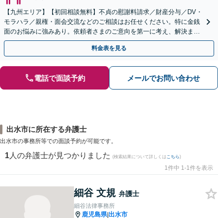
【九州エリア】【初回相談無料】不貞の慰謝料請求／財産分与／DV・
モラハラ／親権・面会交流などのご相談はお任せください。特に金銭
面のお悩みに強みあり。依頼者さまのご意向を第一に考え、解決まで
サポート【子連れ相談】【休日相談可】
料金表を見る
電話で面談予約
メールでお問い合わせ
出水市に所在する弁護士
出水市の事務所等での面談予約が可能です。
1
人の弁護士が見つかりました
(検索結果について詳しくは
こちら
)
1件中 1-1件を表示
細谷 文規
弁護士
細谷法律事務所
鹿児島県
出水市
|