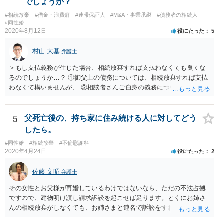
でしょうか？
#相続放棄
#借金・浪費癖
#連帯保証人
#M&A・事業承継
#債務者の相続人
#同性婚
2020年8月12日
役にたった
5
村山 大基
弁護士
＞もし支払義務が生じた場合、相続放棄すれば支払わなくても良くな
るのでしょうか…？ ①御父上の債務については、相続放棄すれば支払
わなくて構いませんが、 ②相談者さんご自身の義務については、契約
書そのもの（サインした推定相続人はどんな義務を負うのか）を見て
いないので何とも言えません。 そもそも、何の義務も負わないなら、
印鑑証明まで用意して推定相続人にサインさせる意味もないような気
5
父死亡後の、持ち家に住み続ける人に対してどう
がします。 もし何らかの義務を相続放棄しても負う内容だと困ります
したら。
ので、契約書の文面を持って、弁護士に相談に行かれることをお勧め
#同性婚
#相続放棄
#不倫慰謝料
します。
2020年4月24日
役にたった
2
佐藤 文昭
弁護士
その女性とお父様が再婚しているわけではないなら、ただの不法占拠
ですので、建物明け渡し請求訴訟を起こせば足ります。とくにお姉さ
んの相続放棄がしなくても、お姉さまと連名で訴訟をすればいいだけ
のことです。