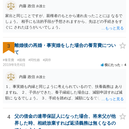
内藤 政信
弁護士
家出と同じことですが、親権者のもとから連れ去ったことには なるで
しょう。 相手にも法的手段が予想されますから、先ほどの手続きをす
ぐに されたほうがいいでしょう。
3
離婚後の再婚・事実婚をした場合の養育費につい
て
#養育費
#親権
#同性婚
#調停
2019年9月4日
役にたった
4
内藤 政信
弁護士
１、事実婚も内縁と同じように考えられているので、扶養義務は あり
ますね。 ２、子供ができた、養子縁組した場合は、減額申請すれば減
額に なるでしょう。 ３、手続を踏めば、減額になるでしょう。 ４、
それだけでは、減額はされないでしょう。 ５、養育費に影響はないで
しょう。 いろいろ議論のあるところですが、実務は上記のような運用
でしょう。
4
父の借金の連帯保証人になった場合、将来父が他
界した時、相続放棄すれば返済義務は無くなるの