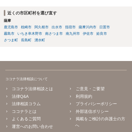
多数だとは思いますが、特に被害件数が多いようなケースですと、一
般論としては私選弁護人に頼んだ方がどうしても使える時間が多くな
近くの市区町村を選び直す
り、示談をまとめられる可能性が高くなる傾向は否定できないように
薩摩
思われます。
鹿児島市
枕崎市
阿久根市
出水市
指宿市
薩摩川内市
日置市
霧島市
いちき串木野市
南さつま市
南九州市
伊佐市
姶良市
さつま町
長島町
湧水町
ココナラ法律相談について
ココナラ法律相談とは
ご意見・ご要望
法律Q&A
利用規約
法律相談コラム
プライバシーポリシー
ココナラとは
外部送信ポリシー
よくあるご質問
掲載をご検討の弁護士の方
へ
運営へのお問い合わせ