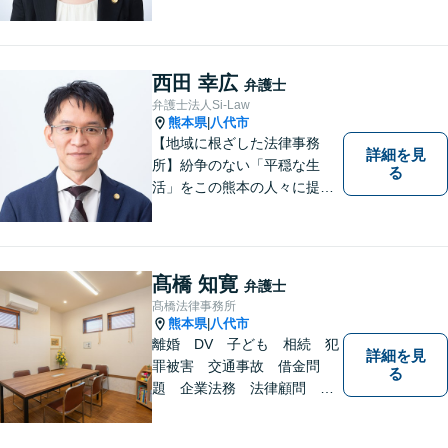
りたいと考えています。依頼
者の方のおかれた社会的状況
やお気持ちに配慮し、納得の
いく解決のサポートができま
西田 幸広
弁護士
すよう、一つ一つのご依頼に
弁護士法人Si-Law
誠実に取り組んでまいりま
熊本県
八代市
|
す。
【地域に根ざした法律事務
詳細を見
所】紛争のない「平穏な生
る
活」をこの熊本の人々に提供
することが私たちのモットー
であり法律家としての使命で
す。一人でも多くの熊本地域
の人たちに紛争のない「平穏
髙橋 知寛
弁護士
な生活」を提供するという志
髙橋法律事務所
を持って日々の仕事に取り組
熊本県
八代市
|
んでまいります。
離婚 DV 子ども 相続 犯
詳細を見
罪被害 交通事故 借金問
る
題 企業法務 法律顧問
各種法律問題取扱有 【女性
スタッフ常駐】【個室相談】