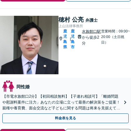
穂村 公亮
弁護士
上山法律事務所
鹿
鹿
水族館口駅
営業時間：09:00~
児
児
20:00（土日祝
から徒歩2
|
島
島
日）
分
県
市
同性婚
【市電水族館口2分】【初回相談無料】【子連れ相談可】「離婚問題
や慰謝料案件に注力」あなたの立場に立って最善の解決策をご提案！
親権や養育費、面会交流など子どもに関する問題は将来を見据えて丁
寧に対応「安心の費用体系／経済状況に応じて柔軟に対応」
料金表を見る