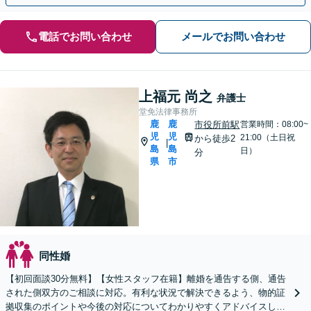
電話でお問い合わせ
メールでお問い合わせ
上福元 尚之
弁護士
堂免法律事務所
鹿
鹿
市役所前駅
営業時間：08:00~
児
児
21:00（土日祝
から徒歩2
|
島
島
日）
分
県
市
同性婚
【初回面談30分無料】【女性スタッフ在籍】離婚を通告する側、通告
された側双方のご相談に対応。有利な状況で解決できるよう、物的証
拠収集のポイントや今後の対応についてわかりやすくアドバイスしま