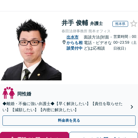
井手 俊輔
弁護士
熊本県
春田法律事務所 熊本オフィス
営業時間：00:
出水市
面談方法(対面・
からも相
電話・ビデオな
00~23:59（土
談受付中
ど)は応相談
日祝日）
同性婚
◆離婚・不倫に強い弁護士◆【早く解決したい】【責任を取らせた
い】【減額したい】【内密に解決したい】
料金表を見る