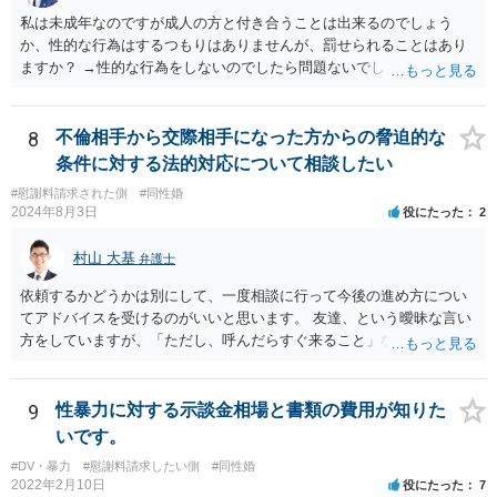
私は未成年なのですが成人の方と付き合うことは出来るのでしょう
か、性的な行為はするつもりはありませんが、罰せられることはあり
ますか？ →性的な行為をしないのでしたら問題ないでしょう
8
不倫相手から交際相手になった方からの脅迫的な
条件に対する法的対応について相談したい
#慰謝料請求された側
#同性婚
2024年8月3日
役にたった
2
村山 大基
弁護士
依頼するかどうかは別にして、一度相談に行って今後の進め方につい
てアドバイスを受けるのがいいと思います。 友達、という曖昧な言い
方をしていますが、「ただし、呼んだらすぐ来ること」などと条件を
つけているあたり、 今後も何かしら行ってきそうなので、おっしゃる
通り関わりを断つ方向がいいと思います。
9
性暴力に対する示談金相場と書類の費用が知りた
いです。
#DV・暴力
#慰謝料請求したい側
#同性婚
2022年2月10日
役にたった
7