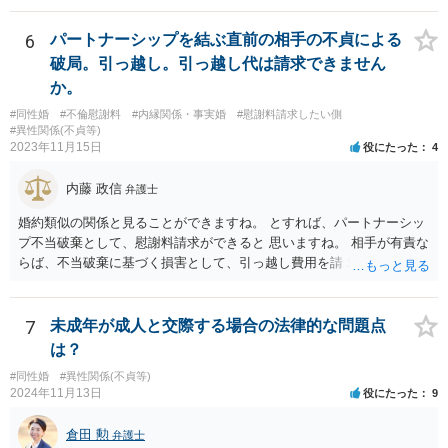
6
パートナーシップを結ぶ直前の相手の不貞による
破局。引っ越し。引っ越し代は請求できません
か。
#同性婚
#不倫慰謝料
#内縁関係・事実婚
#慰謝料請求したい側
#異性関係(不貞等)
2023年11月15日
役にたった
4
内藤 政信
弁護士
婚約類似の関係と見ることができますね。 とすれば、パートナーシッ
プ不当破棄として、慰謝料請求ができると 思いますね。 相手が有責な
らば、不当破棄に基づく損害として、引っ越し費用を請 求できるよう
に思います。
7
未成年が成人と交際する場合の法律的な問題点
は？
#同性婚
#異性関係(不貞等)
2024年11月13日
役にたった
9
倉田 勲
弁護士