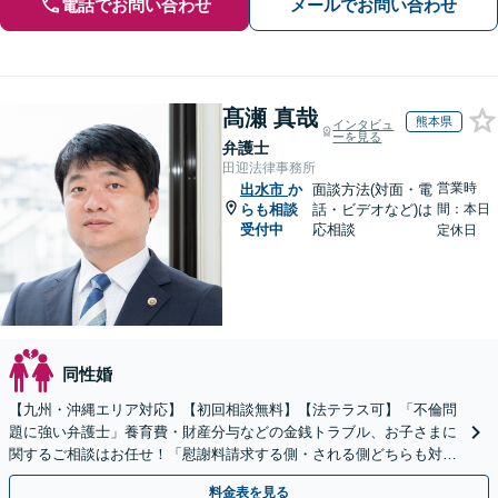
電話でお問い合わせ
メールでお問い合わせ
髙瀬 真哉
熊本県
インタビュ
ーを見る
弁護士
田迎法律事務所
営業時
出水市
か
面談方法(対面・電
らも相談
話・ビデオなど)は
間：本日
受付中
応相談
定休日
同性婚
【九州・沖縄エリア対応】【初回相談無料】【法テラス可】「不倫問
題に強い弁護士」養育費・財産分与などの金銭トラブル、お子さまに
関するご相談はお任せ！「慰謝料請求する側・される側どちらも対応
可」【子連れ相談可】【休日・夜間相談可】【駐車場あり】
料金表を見る