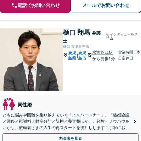
電話でお問い合わせ
メールでお問い合わせ
樋口 翔馬
弁護
インタビューを見
る
士
樋口法律事務所
水族館口駅
営業時間：本
鹿児
鹿児
|
島県
島市
日定休日
から徒歩1分
同性婚
ともに悩みや困難を乗り越えていく「よきパートナー」。「離婚協議
／調停／慰謝料／財産分与／親権／養育費ほか」。経験・ノウハウを
いかし、依頼者さまの人生の再スタートを後押しします！丁寧にお話
をうかがい総合的にベストな解決へ【完全個室相談】
料金表を見る