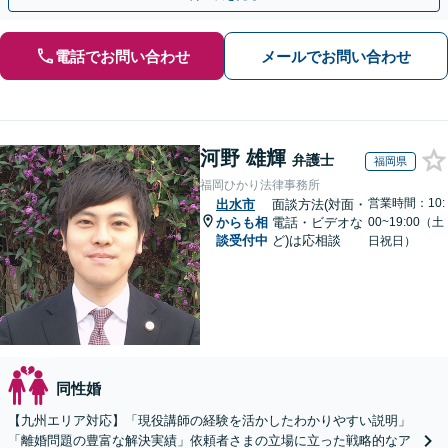
電話でお問い合わせ
メールでお問い合わせ
河野 雄輝
弁護士
福岡県
福岡ひかり法律事務所
営業時間：10:
出水市
面談方法(対面・
からも相
電話・ビデオな
00~19:00（土
談受付中
ど)は応相談
日祝日）
同性婚
【九州エリア対応】「現役講師の経験を活かしたわかりやすい説明」
「離婚問題の豊富な解決実績」依頼者さまの立場に立った戦略的なア