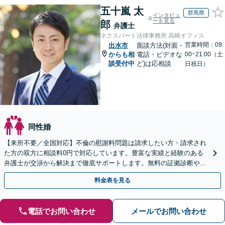
五十嵐 太
群馬県
インタビュ
ーを見る
郎
弁護士
ネクスパート法律事務所 高崎オフィス
営業時間：09:
出水市
面談方法(対面・
からも相
電話・ビデオな
00~21:00（土
談受付中
ど)は応相談
日祝日）
同性婚
【来所不要／全国対応】不倫の慰謝料問題は請求したい方・請求され
た方の双方に相談料0円で対応しています。豊富な実績と経験のある
弁護士が交渉から解決まで徹底サポートします。無料の証拠診断や着
手金の返還保証もありますので安心してご相談ください。
料金表を見る
電話でお問い合わせ
メールでお問い合わせ