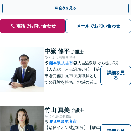
す【市役所前2分】【休日・夜間面談OK】
料金表を見る
電話でお問い合わせ
メールでお問い合わせ
中嶽 修平
弁護士
ひとよし法律事務所
熊本県
人吉市
人吉温泉駅
から徒歩6分
|
【人吉駅・人吉温泉6分】【駐
詳細を見
車場完備】元市役所職員とし
る
ての経験を持ち、地域の皆さ
まの暮らしに近い立場で多く
の声に触れてきました。人
吉・球磨地域の方々のため、
懇切丁寧に対応し、解決を目
竹山 真美
弁護士
指します【LINE対応】
かじき法律事務所
鹿児島県
姶良市
|
【姶良イオン徒歩6分】【駐車
詳細を見