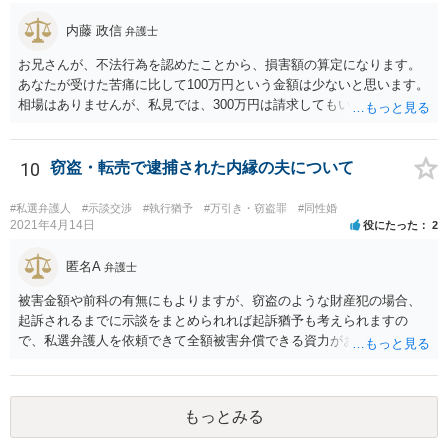
内藤 政信
弁護士
お兄さんが、不法行為を認めたことから、損害額の算定になります。
あなたが受けた苦痛に比して100万円という金額は少ないと思います。
相場はありませんが、私見では、300万円は請求してもいいですね。
しかし、支払い能力の問題もあるので、支払うと言う気持ちが、なく
なるような条件では困るでしょう。 支払いの効果を高めるために、弁
護士を立ち合い人にするといいで しょう。 したがって、金額も含め
10
窃盗・転売で逮捕された内縁の夫について
て、条件については弁護士と話をするといい でしょう。 書面はどちら
が作っても構いません。 書類を作るには、少なくも、５５０００円
#私選弁護人
#示談交渉
#執行猶予
#万引き・窃盗罪
#同性婚
は、かかるでしょう。
2021年4月14日
役にたった
2
匿名A
弁護士
被害金額や前科の有無にもよりますが、窃盗のような財産犯の場合、
起訴されるまでに示談をまとめられれば起訴猶予も考えられますの
で、私選弁護人を依頼できて全額被害弁償できる資力がお有りなので
あれば、信頼できそうな弁護士を探して一度相談されることをおすす
めいたします。起訴されてしまうと前科はついてしまう可能性が極め
て高いので、被害金額はさほど大きくなく初犯で起訴猶予の可能性が
もっとみる
あり得る事案なのであれば、起訴までの弁護活動が極めて重要です。
もちろん国選弁護人であってもできるかぎり最善を尽くす弁護士が大