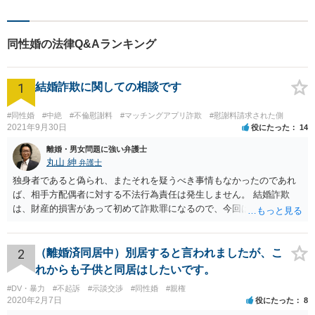
【バリアフリー】
同性婚の法律Q&Aランキング
1
結婚詐欺に関しての相談です
#同性婚
#中絶
#不倫慰謝料
#マッチングアプリ詐欺
#慰謝料請求された側
2021年9月30日
役にたった
14
離婚・男女問題に強い弁護士
丸山 紳
弁護士
独身者であると偽られ、またそれを疑うべき事情もなかったのであれ
ば、相手方配偶者に対する不法行為責任は発生しません。 結婚詐欺
は、財産的損害があって初めて詐欺罪になるので、今回は該当しませ
ん。 貞操権侵害は、既婚者であることを偽られていて、その上既婚者
であることを知っていれば交際しなかったといえる場合に、慰謝料請
求が可能です。 LINEなどで、結婚を当然の前提にした関係だったこと
2
（離婚済同居中）別居すると言われましたが、こ
を立証できる場合は、請求は可能と考えます。
れからも子供と同居はしたいです。
#DV・暴力
#不起訴
#示談交渉
#同性婚
#親権
2020年2月7日
役にたった
8