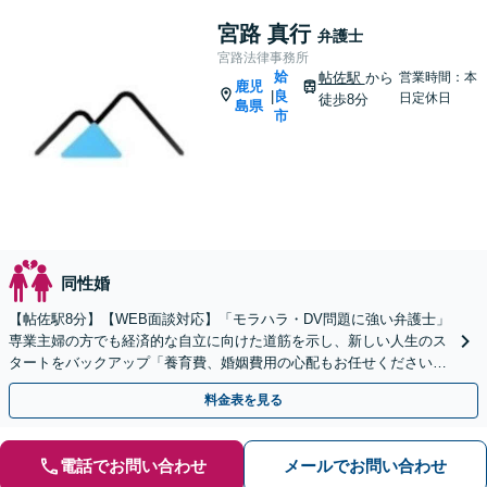
宮路 真行
弁護士
宮路法律事務所
姶
帖佐駅
から
営業時間：本
鹿児
良
|
日定休日
徒歩8分
島県
市
同性婚
【帖佐駅8分】【WEB面談対応】「モラハラ・DV問題に強い弁護士」
専業主婦の方でも経済的な自立に向けた道筋を示し、新しい人生のス
タートをバックアップ「養育費、婚姻費用の心配もお任せください」
経営者特有の離婚問題に対応【休日・夜間相談可】
料金表を見る
電話でお問い合わせ
メールでお問い合わせ