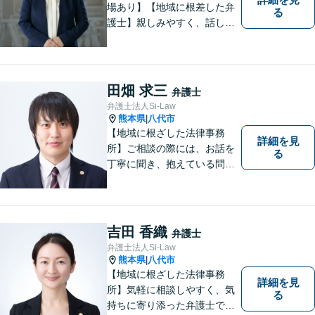
場あり】【地域に根差した弁
る
護士】親しみやすく、話しや
すい、皆様にとって身近な弁
護士でありたいと思っていま
す。離婚問題／相続問題／借
金問題／交通事故など、幅広
田畑 求三
弁護士
く対応可能。お悩みの方は、
弁護士法人Si-Law
お気軽にご相談ください。
熊本県
八代市
|
【地域に根ざした法律事務
詳細を見
所】ご相談の際には、お話を
る
丁寧に聞き、抱えている問題
をよく理解した上で、法的観
点を踏まえた最善の解決方法
をご提案できるよう心がけて
います。 1人で悩まず、お気
吉田 香織
弁護士
軽にご相談ください。
弁護士法人Si-Law
熊本県
八代市
|
【地域に根ざした法律事務
詳細を見
所】気軽に相談しやすく、気
る
持ちに寄り添った弁護士であ