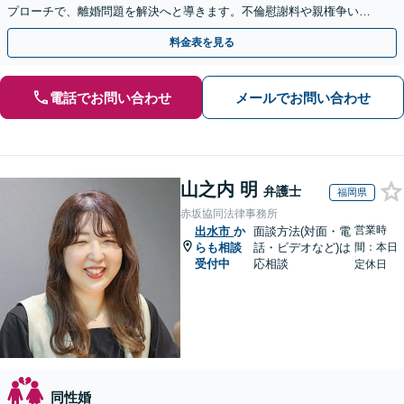
プローチで、離婚問題を解決へと導きます。不倫慰謝料や親権争い、
高額所得者の財産分与など、何でもご相談ください。
料金表を見る
電話でお問い合わせ
メールでお問い合わせ
山之内 明
弁護士
福岡県
赤坂協同法律事務所
営業時
出水市
か
面談方法(対面・電
らも相談
話・ビデオなど)は
間：本日
受付中
応相談
定休日
同性婚