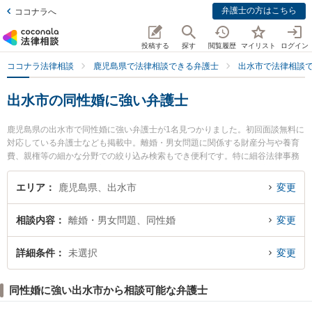
弁護士の方はこちら
ココナラへ
投稿する
探す
閲覧履歴
マイリスト
ログイン
ココナラ法律相談
鹿児島県で法律相談できる弁護士
出水市で法律相談
出水市の同性婚に強い弁護士
鹿児島県の出水市で同性婚に強い弁護士が1名見つかりました。初回面談無料に
対応している弁護士なども掲載中。離婚・男女問題に関係する財産分与や養育
費、親権等の細かな分野での絞り込み検索もでき便利です。特に細谷法律事務
所の細谷 文規弁護士のプロフィール情報や弁護士費用、強みなどが注目されて
います。『出水市で土日や夜間に発生した同性婚のトラブルを今すぐに弁護士
エリア
鹿児島県、出水市
変更
に相談したい』『同性婚のトラブル解決の実績豊富な近くの弁護士を検索した
い』『初回相談無料で同性婚を法律相談できる出水市内の弁護士に相談予約し
相談内容
離婚・男女問題、同性婚
変更
たい』などでお困りの相談者さんにおすすめです。
詳細条件
未選択
変更
同性婚に強い出水市から相談可能な弁護士