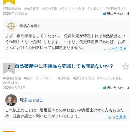
#消費者金融
#自己破産
#多重債務
#クレジット会社
#リボ払い
#銀行借り入れ
2026年7月22日
役にたった
8
匿名A
弁護士
まず、自己破産をしてください。 免責決定が確定すれば自然債務とい
う強制力のない債務になります。 つまり、免責確定後であれば、お姉
さんにだけ２万円支払っても問題ありません。
2
自己破産中に不用品を売却しても問題ないか？
#消費者金融
#個人・プライベート
#奨学金
#銀行借り入れ
#クレジット会社
#自己破産
2026年8月1日
役にたった
3
川添 圭
弁護士
これ以上のことは、運用基準との兼ね合いや弁護士の考え方もあるた
め、担当弁護士へ聞いた方がよいでしょう。