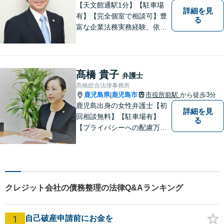
【天文館通駅1分】【駐車場
詳細を見
有】【完全個室で相談可】豊
る
富な企業法務実務経験、依頼
業務解決実績、旺盛な知的好
奇心をもとに、謙虚かつ誠実
にご依頼者の言葉や想いに耳
を傾け、依頼者の悩みに寄り
髙橋 貴子
弁護士
添って助言や提案を提供して
髙橋総合法律事務所
参ります。 お気軽にご相談く
鹿児島県
鹿児島市
市役所前駅
から徒歩3分
|
ださい。
鹿児島出身の女性弁護士【初
詳細を見
回相談無料】【駐車場有】
る
【プライバシーへの配慮万
全】
クレジット会社の債務整理の法律Q&Aランキング
1
自己破産申請前にお金を