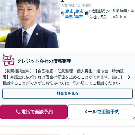
清野法律会計事務所
中洲通駅
か
営業時間：本
鹿児
鹿児
|
島県
島市
日定休日
ら徒歩5分
クレジット会社の債務整理
【初回相談無料】【自己破産・任意整理・個人再生・過払金・時効援
用】弁護士に依頼すれば借金の督促を止めることができます。誰にも
相談することができずにお悩みの方は、思い切ってご相談ください。
最善の解決策をご提案します。
料金表を見る
電話で面談予約
メールで面談予約