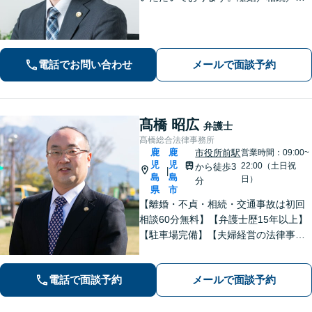
通事故／労働問題／刑事事件など。丁
寧なヒアリング、手厚いサポートで依
頼者さまが安心できるよう努めます。
【近隣駐車場あり】
電話でお問い合わせ
メールで面談予約
髙橋 昭広
弁護士
髙橋総合法律事務所
鹿
鹿
市役所前駅
営業時間：09:00~
児
児
22:00（土日祝
から徒歩3
|
島
島
日）
分
県
市
【離婚・不貞・相続・交通事故は初回
相談60分無料】【弁護士歴15年以上】
【駐車場完備】【夫婦経営の法律事務
所】長年の経験からトラブルを早期に
解決します【離婚問題】最善の解決方
電話で面談予約
メールで面談予約
法をご提案します【交通事故】適切な
賠償金・後遺障害認定を獲得します