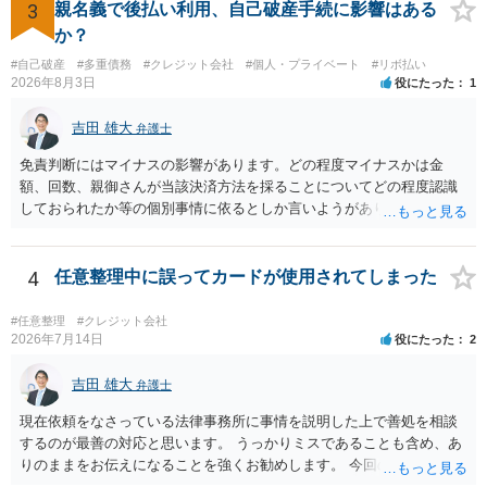
3
親名義で後払い利用、自己破産手続に影響はある
か？
#自己破産
#多重債務
#クレジット会社
#個人・プライベート
#リボ払い
2026年8月3日
役にたった
1
吉田 雄大
弁護士
免責判断にはマイナスの影響があります。どの程度マイナスかは金
額、回数、親御さんが当該決済方法を採ることについてどの程度認識
しておられたか等の個別事情に依るとしか言いようがありません。 と
もあれ、依頼しておられる弁護士さんに直ちに具体的状況をお伝えに
なって相談し、善後策を考えることをお勧めします。
4
任意整理中に誤ってカードが使用されてしまった
#任意整理
#クレジット会社
2026年7月14日
役にたった
2
吉田 雄大
弁護士
現在依頼をなさっている法律事務所に事情を説明した上で善処を相談
するのが最善の対応と思います。 うっかりミスであることも含め、あ
りのままをお伝えになることを強くお勧めします。 今回のできごとだ
けで辞任に至るか否かは弁護士次第というほかありませんが、説明は