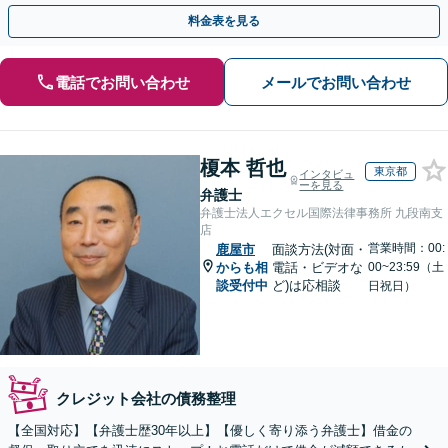
料金表を見る
電話でお問い合わせ
メールでお問い合わせ
榎本 哲也
東京都
インタビュ
ーを見る
弁護士
弁護士法人エクセル国際法律事務所 九段南支
店
営業時間：00:
鹿屋市
面談方法(対面・
からも相
電話・ビデオな
00~23:59（土
談受付中
ど)は応相談
日祝日）
クレジット会社の債務整理
【全国対応】【弁護士歴30年以上】【優しく寄り添う弁護士】借金の