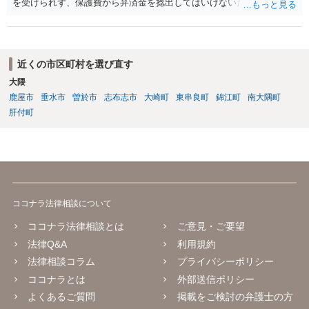
を受けられず、保護費から弁済金を捻出してはいけないため任意整理
という選択肢もありません）。法テラスの法律扶助を利用すれば弁護
士費用は法テラスが負担し、裁判所の予納金等も法テラスが援助して
くれるため、弁護士へ自己破産を任せれば解決します。
近くの市区町村を選び直す
大隈
鹿屋市
垂水市
曽於市
志布志市
大崎町
東串良町
錦江町
南大隅町
肝付町
ココナラ法律相談について
ココナラ法律相談とは
ご意見・ご要望
法律Q&A
利用規約
法律相談コラム
プライバシーポリシー
ココナラとは
外部送信ポリシー
よくあるご質問
掲載をご検討の弁護士の方