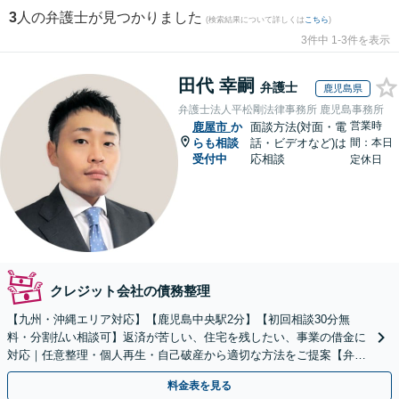
3
人の弁護士が見つかりました
(検索結果について詳しくは
こちら
)
3件中 1-3件を表示
田代 幸嗣
弁護士
鹿児島県
弁護士法人平松剛法律事務所 鹿児島事務所
営業時
鹿屋市
か
面談方法(対面・電
らも相談
話・ビデオなど)は
間：本日
受付中
応相談
定休日
クレジット会社の債務整理
【九州・沖縄エリア対応】【鹿児島中央駅2分】【初回相談30分無
料・分割払い相談可】返済が苦しい、住宅を残したい、事業の借金に
対応｜任意整理・個人再生・自己破産から適切な方法をご提案【弁護
士歴10年以上】
料金表を見る