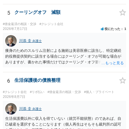
早ければ早いほどいいのは間違いありません。 ご健闘をお祈りいたし
ます。
5
クーリングオフ 減額
#借金返済の相談・交渉
#クレジット会社
2026年7月17日
役にたった
1
川添 圭
弁護士
痩身のためのスルリム注射による施術は美容医療に該当し、特定継続
的役務提供契約に該当する場合にはクーリング・オフが可能な場合が
ありますが、書かれた事情だけではクーリング・オフ要件を満たして
いるかどうか（そもそも特定継続的役務提供契約に該当するかどう
か）が不明です。仮に特定継続的役務提供契約に該当する場合には、
クーリング・オフができない場合でも中途解約は可能ですが、この点
6
生活保護後の債務整理
も含めて、最寄りの消費生活センターで詳しい資料をもとに相談して
いただいた方がよいでしょう。
#クレジット会社
#リボ払い
#借金返済の相談・交渉
#個人・プライベート
2026年8月7日
川添 圭
弁護士
生活保護費以外に収入を得ていない（就労不能状態）のであれば、自
己破産を選択することになります（個人再生はそもそも裁判所の認可