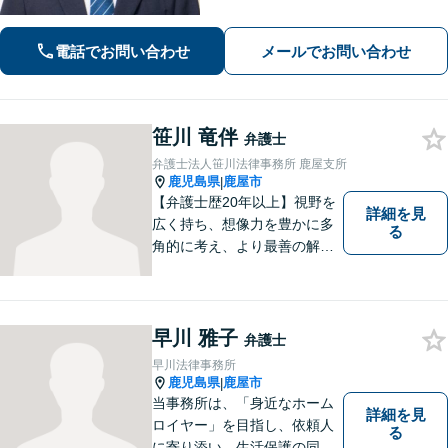
対応】どこに相談したらいいか分から
ない場合、まずは堂園法律事務所まで
ご相談ください。
電話でお問い合わせ
メールでお問い合わせ
笹川 竜伴
弁護士
弁護士法人笹川法律事務所 鹿屋支所
鹿児島県
鹿屋市
|
【弁護士歴20年以上】視野を
詳細を見
広く持ち、想像力を豊かに多
る
角的に考え、より最善の解決
策を提供。依頼者様と真摯に
向き合い、一人の人間とし
て、弁護士として、全力でサ
ポートいたします。
早川 雅子
弁護士
早川法律事務所
鹿児島県
鹿屋市
|
当事務所は、「身近なホーム
詳細を見
ロイヤー」を目指し、依頼人
る
に寄り添い、生活保護の同行