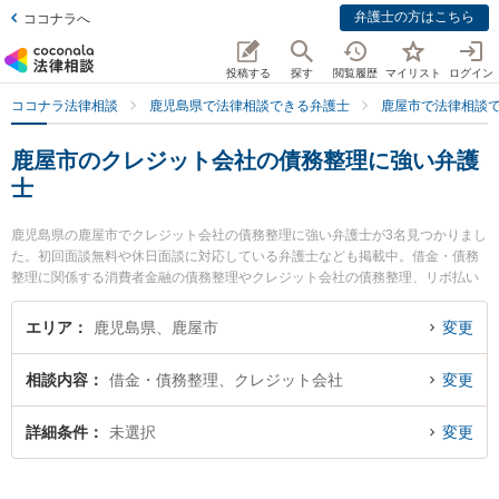
弁護士の方はこちら
ココナラへ
投稿する
探す
閲覧履歴
マイリスト
ログイン
ココナラ法律相談
鹿児島県で法律相談できる弁護士
鹿屋市で法律相談
鹿屋市のクレジット会社の債務整理に強い弁護
士
鹿児島県の鹿屋市でクレジット会社の債務整理に強い弁護士が3名見つかりまし
た。初回面談無料や休日面談に対応している弁護士なども掲載中。借金・債務
整理に関係する消費者金融の債務整理やクレジット会社の債務整理、リボ払い
の債務整理等の細かな分野での絞り込み検索もでき便利です。特に堂薗法律事
務所の堂薗 広弁護士や弁護士法人笹川法律事務所 鹿屋支所の笹川 竜伴弁護
エリア
鹿児島県、鹿屋市
変更
士、早川法律事務所の早川 雅子弁護士のプロフィール情報や弁護士費用、強み
などが注目されています。『鹿屋市で土日や夜間に発生したクレジット会社の
相談内容
借金・債務整理、クレジット会社
変更
債務整理のトラブルを今すぐに弁護士に相談したい』『クレジット会社の債務
整理のトラブル解決の実績豊富な近くの弁護士を検索したい』『初回相談無料
でクレジット会社の債務整理を法律相談できる鹿屋市内の弁護士に相談予約し
詳細条件
未選択
変更
たい』などでお困りの相談者さんにおすすめです。