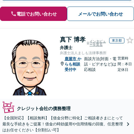
電話でお問い合わせ
メールでお問い合わせ
真下 博孝
東京都
インタビュ
ーを見る
弁護士
弁護士法人ましも法律事務所
営業時
鹿屋市
か
面談方法(対面・電
らも相談
話・ビデオなど)は
間：本日
受付中
応相談
定休日
クレジット会社の債務整理
【全国対応】【相談無料】【借金分野に特化】ご相談者さまにとって
最良な手続きをご提案！借金の時効援用や信用情報の回復、任意整理
はお任せください【分割払い可】