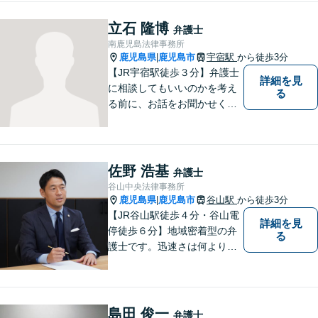
立石 隆博
弁護士
南鹿児島法律事務所
鹿児島県
鹿児島市
宇宿駅
から徒歩3分
|
【JR宇宿駅徒歩３分】弁護士
詳細を見
に相談してもいいのかを考え
る
る前に、お話をお聞かせくだ
さい。刑事・男女問題・借金
など幅広く対応◎お一人おひ
とりにとって最適な解決方法
をご提案いたします。
佐野 浩基
弁護士
谷山中央法律事務所
鹿児島県
鹿児島市
谷山駅
から徒歩3分
|
【JR谷山駅徒歩４分・谷山電
詳細を見
停徒歩６分】地域密着型の弁
る
護士です。迅速さは何よりの
誠実さと考えています。ぜ
ひ、お気軽にご相談くださ
い。
島田 俊一
弁護士