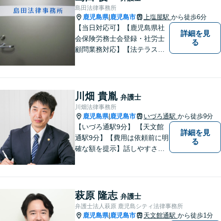
島田法律事務所
鹿児島県
鹿児島市
上塩屋駅
から徒歩6分
|
【当日対応可】【鹿児島県社
詳細を見
会保険労務士会登録・社労士
る
顧問業務対応】【法テラス対
応】【初回３０分無料】【上
塩屋電停から徒歩6分】【駐車
場有り】
川畑 貴胤
弁護士
川畑法律事務所
鹿児島県
鹿児島市
いづろ通駅
から徒歩9分
|
【いづろ通駅9分】 【天文館
詳細を見
通駅9分】【費用は依頼前に明
る
確な額を提示】話しやすさを
重視した対応に自信あり。依
頼者さまに納得いくまで心の
うちを話してもらったうえ
で、お悩みの解決に向けて丁
萩原 隆志
弁護士
寧にアドバイスしていきま
弁護士法人萩原 鹿児島シティ法律事務所
す。
鹿児島県
鹿児島市
天文館通駅
から徒歩1分
|