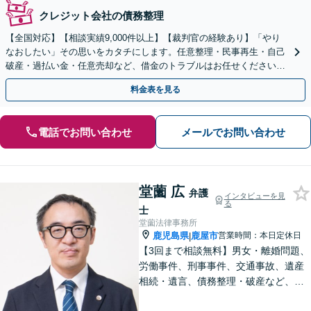
クレジット会社の債務整理
【全国対応】【相談実績9,000件以上】【裁判官の経験あり】「やり
なおしたい」その思いをカタチにします。任意整理・民事再生・自己
破産・過払い金・任意売却など、借金のトラブルはお任せください。
【初回相談無料】【全国対応可能】
料金表を見る
電話でお問い合わせ
メールでお問い合わせ
堂薗 広
弁護
インタビューを見
る
士
堂薗法律事務所
鹿児島県
鹿屋市
営業時間：本日定休日
|
【3回まで相談無料】男女・離婚問題、
労働事件、刑事事件、交通事故、遺産
相続・遺言、債務整理・破産など、幅
広く対応しています。【休日・夜間も