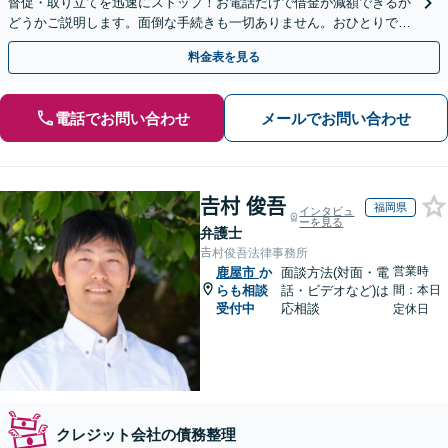
督促・取り立てを迅速にストップ！お電話だけで借金が減額できるか
どうかご説明します。面倒な手続きも一切ありません。おひとりで悩
まず、お気軽にご相談ください。【電話相談可】
料金表を見る
電話でお問い合わせ
メールでお問い合わせ
𠮷村 俊吾
福岡県
インタビュ
ーを見る
弁護士
𠮷村俊吾法律事務所
営業時
鹿屋市
か
面談方法(対面・電
らも相談
話・ビデオなど)は
間：本日
受付中
応相談
定休日
クレジット会社の債務整理