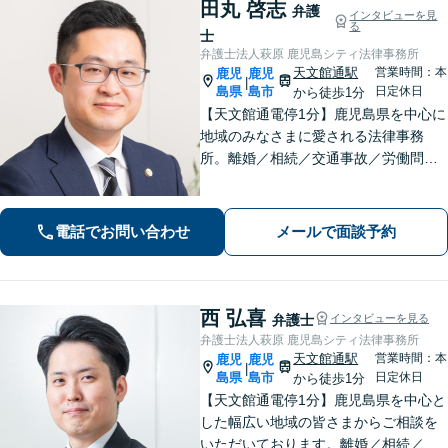
田丸 啓志
弁護
インタビューを見
る
士
弁護士法人萩原 鹿児島シティ法律事務所
天文館通駅
営業時間：本
鹿児
鹿児
|
島県
島市
日定休日
から徒歩1分
【天文館通電停1分】鹿児島県を中心に
地域のみなさまに愛される法律事務
所。離婚／相続／交通事故／労働問題
／刑事事件など。依頼者さまにとって
「一番の頼れる存在」でいられるよう
親身になって対応します。【近隣駐車
電話でお問い合わせ
メールで面談予約
場あり】
西 弘喜
弁護士
インタビューを見る
弁護士法人萩原 鹿児島シティ法律事務所
天文館通駅
営業時間：本
鹿児
鹿児
|
島県
島市
日定休日
から徒歩1分
【天文館通電停1分】鹿児島県を中心と
した幅広い地域の皆さまからご相談を
いただいております。離婚／相続／交