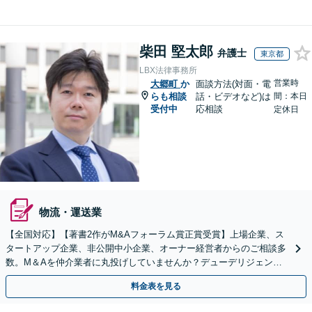
柴田 堅太郎
弁護士
東京都
LBX法律事務所
営業時
大郷町
か
面談方法(対面・電
らも相談
話・ビデオなど)は
間：本日
受付中
応相談
定休日
物流・運送業
【全国対応】【著書2作がM&Aフォーラム賞正賞受賞】上場企業、ス
タートアップ企業、非公開中小企業、オーナー経営者からのご相談多
数。M＆Aを仲介業者に丸投げしていませんか？デューデリジェンス
や契約書作成・交渉はお任せください【初回無料】
料金表を見る