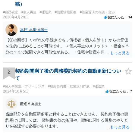
稿）
#自己破産
#個人再生
#運送業
#信用情報回復
#借金返済の相談・交渉
2020年4月29日
役にたった
14
本庄 卓磨
弁護士
【①の回答】 いずれの手続きでも，債権者（個人を除く）からの督促
を法的に止めることが可能です。 ＜個人再生のメリット＞ ・借金を５
分の１まで減額できる可能性がある。 ・住宅や財産を保持できる（た
だし，条件あり）。 ・借金の理由は問われない。 ・自己破産よりも心
理的抵抗が小さい（個人差あり）。 ＜自己破産のメリット＞ ・税金等
の滞納分を除き，借金を返済する必要がなくなる。 【②の回答】 ・個
2
契約期間満了後の業務委託契約の自動更新につい
人再生・破産ともに，信用情報に事故情報（いわゆるブラックリス
て
ト）として登録されますので，５年～１０年ほどは新たに借金をする
#個人事業主・フリーランス
#雇用契約書・就業規則作成
#運送業
ことはできません。また，住宅や店舗を借りる際，保証会社の審査も
2024年10月5日
役にたった
7
通らなくなるため，保証人を立てて契約する必要がある場合がありま
す。 ・ご家族名義の財産を処分する必要はありません。 ・個人再生・
匿名A
弁護士
破産ともに，返済が困難な状況に陥っている以上，事業継続は難しい
場合が多いです。もっとも，手続き終了後，新たに事業を行うことは
当該部分を自動更新条項と解することはできません。 契約終了後の契
できます。 ・個人再生・破産ともに，裁判所で手続きを進める際に官
約寒けに関しては、 契約書の他の条項や、契約に関する個別のやりと
報に掲載されます。そのため，第三者に知られる可能性はゼロではあ
りを確認する必要があります。
りませんが，官報をチェックしている人はほとんどいないと思われる