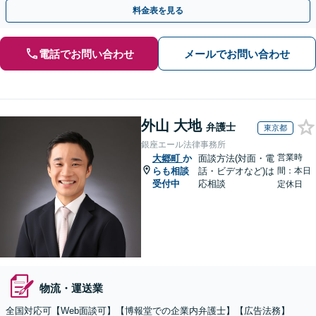
式の相続／誹謗中傷対策／不動産問題まで幅広く対応！
料金表を見る
電話でお問い合わせ
メールでお問い合わせ
外山 大地
弁護士
東京都
銀座エール法律事務所
営業時
大郷町
か
面談方法(対面・電
らも相談
話・ビデオなど)は
間：本日
受付中
応相談
定休日
物流・運送業
全国対応可【Web面談可】【博報堂での企業内弁護士】【広告法務】