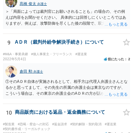
髙橋 俊太
弁護士
＞「局面によっては裁判官にお願いされることも」の場合の、その例
えば内容をお聞かせください。 具体的には回答しにくいところではあ
りますが、例えば、攻撃防御を尽くした後の段階で、双方代理人同士
の関係が相応に円満で、当事者と代理人の関係も良好であり、双方に
互譲の精神がみられ、あとは金額面を詰めるだけといったような場合
などです。 ＞「双方に露骨に」について、片方だけなら負けの宣告も
9
AＤＲ（裁判外紛争解決手続き）について
あって、そして、和解とならず判決となった ＞場合は、宣告通りの敗
訴ということになるのでしょうか？。 ＞また、その宣告も「負ける可
#M&A・事業承継
#個人事業主・フリーランス
#運送業
能性があります」という場合でも「敗訴」との解釈で良いのでしょう
2022年5月4日
役にたった
2
か？。 こちらもなかなか難しいご質問ですが、裁判官も嘘の心証を開
示するということはあり得ない（あってはならない）ので、一方当事
倉田 勲
弁護士
者にそのように宣告しているのであれば、敗訴可能性が高いというこ
①そのAＤＲ自体が実施されるとして、相手方は代理人弁護士さんとな
とにはなるでしょう。「負ける可能性がある」という点が全部敗訴な
るかと思ってまして、その先生の所属の弁護士会は東京なのですが、
のか一部敗訴なのかは何とも言えませんが、そのように言われている
こういう場合は、その東京の弁護士会のAＤＲの方が話がまとまり易い
のであれば、不利な判決がなされ得る当事者ということになります。
等がありますでしょうか？。 →特段そのようなことはないと思いま
なお、尋問直後にそのような発言が裁判官からあったのなら尚更で
す。 ②各弁護士会のAＤＲの成立手数料について、「双方で負担」と
す。（実務上、尋問前に裁判官の心証はほぼ決まっており、尋問はあ
書いてる場合がありますが、もしかして、書いて無い場合は申し立て
10
商品販売における返品・返金義務について
くまで確認的になされるものとよく言われています。） いずれにしま
た側の全額負担という解釈で良いのでしょうか？。 →通常は双方負担
しても、委任なさっている弁護士とよく打ち合わせ等なさることが肝
の場合が多いとは思いますが、ご不明な点は当該弁護士会にお問い合
要です。
#製造業
#恐喝・脅迫への対応
#返金請求
#契約解除・契約取消
#運送業
わせください。 ③また、AＤＲの費用ですが、申立手数料のみで、期
#契約書作成・リーガルチェック