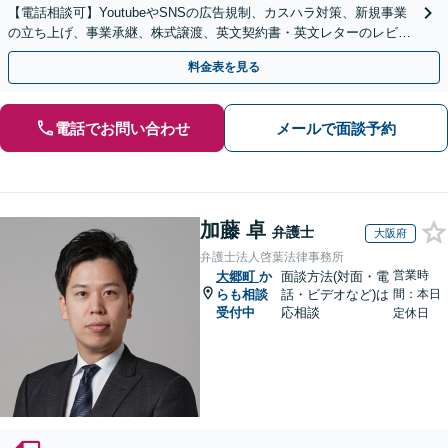
【電話相談可】YoutubeやSNSの広告規制、カスハラ対策、新規事業
の立ち上げ、事業承継、株式譲渡、英文契約書・英文レターのレビュ
ー・ドラフトなどに対応。
料金表を見る
電話でお問い合わせ
メールで面談予約
加藤 卓
弁護士
大阪府
弁護士法人啓葉法律事務所
営業時
大郷町
か
面談方法(対面・電
らも相談
話・ビデオなど)は
間：本日
受付中
応相談
定休日