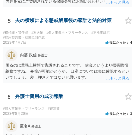
内容を元にご契約されている保険会社にお問い合わせいただく必要が
ございます。
5
夫の横領による懲戒解雇後の家計と法的対策
#横領罪・背任罪
#運送業
#個人事業主・フリーランス
#不祥事対応
#雇用契約書・就業規則作成
2023年7月7日
役にたった
4
内藤 政信
弁護士
困るのは業務上横領で告訴されることです。 借金というより損害賠償
義務ですね。 弁償が可能かどうか。 口座については夫に確認するとい
いでしょう。 差し押さえではないと思います。
6
弁護士費用の成功報酬
#個人事業主・フリーランス
#運送業
2023年8月20日
役にたった
3
匿名A
弁護士