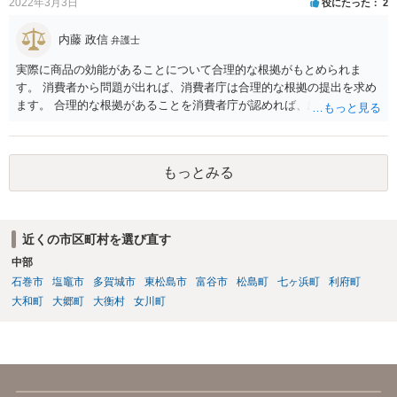
2022年3月3日
役にたった
2
日手数料や成立手数料がかからない弁護士会もあるのでしょうか？。
→例えば災害ADRなどであれば期日手数料がかからないことはありま
内藤 政信
すが、一般ADRでは期日手数料等を設定している弁護士会が多いとは
弁護士
思います。申し訳ありませんが、すべての弁護士会のADRの手数料規
実際に商品の効能があることについて合理的な根拠がもとめられま
定までは存じ上げないので、回答としてはこの限度にとどまります。
す。 消費者から問題が出れば、消費者庁は合理的な根拠の提出を求め
ます。 合理的な根拠があることを消費者庁が認めれば、結果や効果が
出ない こともあります、と言う表現が意味を持ちますね。 一度、消費
者庁が公開している課徴金決定事例をご覧になるといいでしょう。
もっとみる
近くの市区町村を選び直す
中部
石巻市
塩竈市
多賀城市
東松島市
富谷市
松島町
七ヶ浜町
利府町
大和町
大郷町
大衡村
女川町