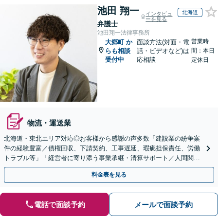
池田 翔一
北海道
インタビュ
ーを見る
弁護士
池田翔一法律事務所
営業時
大郷町
か
面談方法(対面・電
らも相談
話・ビデオなど)は
間：本日
受付中
応相談
定休日
物流・運送業
北海道・東北エリア対応◎お客様から感謝の声多数「建設業の紛争案
件の経験豊富／債権回収、下請契約、工事遅延、瑕疵担保責任、労働
トラブル等」「経営者に寄り添う事業承継・清算サポート／人間関係
を含め総合的アドバイス」顧問契約／WEB面談／夜間相談
料金表を見る
電話で面談予約
メールで面談予約