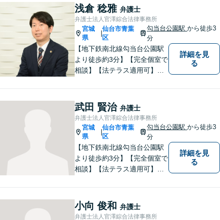
て暮らせるよう少しでも力に
浅倉 稔雅
弁護士
なりたいと思っています。法
弁護士法人官澤綜合法律事務所
律問題でお困りの方はお気軽
勾当台公園駅
から徒歩3
宮城
仙台市青葉
|
にご相談ください。
県
区
分
【地下鉄南北線勾当台公園駅
詳細を見
より徒歩約3分】【完全個室で
る
相談】【法テラス適用可】十
分な準備と誠実な対応を心が
けております。法律問題でお
困りの方はお気軽にご相談く
武田 賢治
弁護士
ださい。
弁護士法人官澤綜合法律事務所
勾当台公園駅
から徒歩3
宮城
仙台市青葉
|
県
区
分
【地下鉄南北線勾当台公園駅
詳細を見
より徒歩約3分】【完全個室で
る
相談】【法テラス適用可】当
事者の皆様のお気持ちに共感
しつつ事件に取り組んでおり
ます。法律問題でお困りの方
小向 俊和
弁護士
はお気軽にご相談ください。
弁護士法人官澤綜合法律事務所