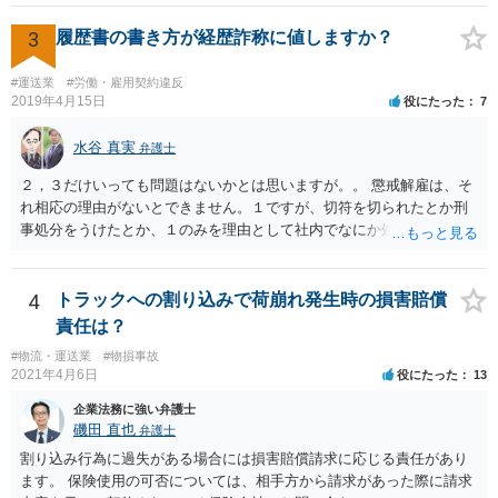
ため，知られる可能性は低いと思います。なお，戸籍などに載るので
はないかと心配される方がおられますが，そのようなことはありませ
3
履歴書の書き方が経歴詐称に値しますか？
ん。 ＜個人再生のデメリット＞ ・借金が減額されるとはいえ，３年～
５年間は返済を継続する必要がある。 ・所有している財産の価値が大
#運送業
#労働・雇用契約違反
きい場合，借金が減らない場合がある。 ＜自己破産のデメリット＞ ・
2019年4月15日
役にたった
7
借金の理由が問われ，場合によっては破産が認められない。 ・所有し
ている財産（２０万円以上の価値があるもの）は，原則として保持で
水谷 真実
弁護士
きない。 【③の回答】 ３０万円～６０万円程度かと思います。 弁護
士費用は分割で支払うことができる場合も多いので，弁護士と相談し
２，３だけいっても問題はないかとは思いますが。。 懲戒解雇は、そ
て支払いのスケジュールを決めます。 なお，ご依頼後は借金を返済す
れ相応の理由がないとできません。１ですが、切符を切られたとか刑
る必要はなくなるため，借金の返済に充てていた分を弁護士費用に充
事処分をうけたとか、１のみを理由として社内でなにか処分をうけた
てることが可能です。 【④の回答】 手続上の注意点が多いため，ご自
わけではないのですよね。 そうすると、大丈夫かとは思います（断言
身で進めることは相当難しく，リスクも伴います。 滞納が続くと訴訟
できず、すみません。。）。
を起こされることもあり得るため，お早めに弁護士にご依頼されるこ
4
トラックへの割り込みで荷崩れ発生時の損害賠償
とをお勧めします。
責任は？
#物流・運送業
#物損事故
2021年4月6日
役にたった
13
企業法務に強い弁護士
磯田 直也
弁護士
割り込み行為に過失がある場合には損害賠償請求に応じる責任があり
ます。 保険使用の可否については、相手方から請求があった際に請求