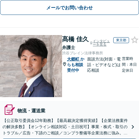
メールでお問い合わせ
髙橋 佳久
東京都
インタビュ
ーを見る
弁護士
渋谷ブレイン法律事務所
営業時
大郷町
か
面談方法(対面・電
らも相談
話・ビデオなど)は
間：本日
受付中
応相談
定休日
物流・運送業
【公正取引委員会12年勤務】【最高裁決定獲得実績】【企業法務案件
の解決多数】【オンライン相談対応・土日祝可】事業・株式・取引の
トラブル／広告・下請のご相談／コンプラ整備等企業法務に強み。株