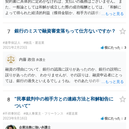
契約書に具体的に定めがなければ、支払いの義務はございません。 ま
た、一般論としては和解が成立した際の成功報酬としては、「和解に
よって得られた経済的利益（獲得金額か、相手方の請求金額からの減
額分）の◯％」という定めをする場合が多いように思いますが、具体
的な事件の内容や状況によって様々別の処理があり得ます。 なお、判
決での解決ではなく、和解での解決だから成功報酬が低いということ
7
銀行のミスで融資審査落ちって仕方ないですか？
はあまり一般的ではないように思います（和解であっても判決であっ
ても経済的利益に応じた成功報酬とする場合が多いように思いま
#連帯保証人
#物流・運送業
す）。 いずれにしても具体的な契約書の内容を拝見しないことにはご
2021年2月23日
役にたった
3
案内は困難です。 もっとも良い方法は、ご依頼されている弁護士にお
尋ねいただくことです、次点は、公開相談ではなく契約書を元に他の
内藤 政信
弁護士
弁護士に直接ご相談いただくことです。
融資の理由について、銀行の認識に誤りがあったのか、銀行の説明に
誤りがあったのか、 わかりませんが、その誤りは、融資申込者にとっ
ては、銀行の過失といえるでしょうね。 そのあたりの事情について、
銀行宛てに、質問書を送って、正式な回答をもらってから、 再度検討
するといいでしょう。
8
"民事裁判中の相手方との連絡方法と和解勧告に
ついて"
#不祥事対応
#個人事業主・フリーランス
#運送業
2023年9月16日
役にたった
2
企業法務に強い弁護士