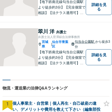
【地下鉄南北線勾当台公園駅
詳細を見
より徒歩約3分】【完全個室で
る
相談】【法テラス適用可】民
間企業でサラリーマンを経験
しております。 その経験を活
かし依頼者の立場に立った事
翠川 洋
弁護士
件の解決をめざします。法律
弁護士法人官澤綜合法律事務所
問題でお困りの方はお気軽に
勾当台公園駅
から徒歩3
宮城
仙台市青葉
|
ご相談ください。
県
区
分
【地下鉄南北線勾当台公園駅
詳細を見
より徒歩約3分】【完全個室で
る
相談】【法テラス適用可】案
件に応じて迅速かつ的確な紛
争解決を目指す一方で、でき
る限り円満な結果が実現する
ことも心がけています。法律
物流・運送業の法律Q&Aランキング
問題でお困りの方はお気軽に
ご相談ください。
1
個人事業主・自営業｜個人再生・自己破産の違
い、デメリットや費用を教えて下さい（編集部投