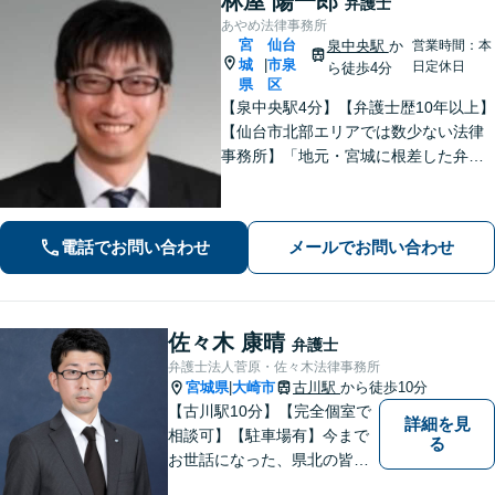
林屋 陽一郎
弁護士
あやめ法律事務所
宮
仙台
泉中央駅
か
営業時間：本
城
市泉
|
日定休日
ら徒歩4分
県
区
【泉中央駅4分】【弁護士歴10年以上】
【仙台市北部エリアでは数少ない法律
事務所】「地元・宮城に根差した弁護
活動／仙台市青葉区、泉区、富谷市、
大和町、利府町など」
電話でお問い合わせ
メールでお問い合わせ
佐々木 康晴
弁護士
弁護士法人菅原・佐々木法律事務所
宮城県
大崎市
古川駅
から徒歩10分
|
【古川駅10分】【完全個室で
詳細を見
相談可】【駐車場有】今まで
る
お世話になった、県北の皆さ
んに弁護士として恩返しがで