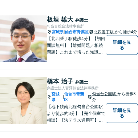
きたらと考えています。 何か
お困りのことがありました
ら、お気軽にお声がけくださ
板垣 雄大
弁護士
い。
勾当台総合法律事務所
宮城県
仙台市青葉区
北四番丁駅
から徒歩4分
|
【北四番丁駅徒歩4分】【初回
詳細を見
面談無料】【離婚問題／相続
る
問題】これまで培った知識と
経験をもとに、依頼者を最善
の解決に導けるよう全力でサ
ポートします。【休日／夜間
対応可能】丁寧かつ迅速多対
橋本 治子
弁護士
応でお悩みを解決します。
弁護士法人官澤綜合法律事務所
【明朗な料金体系】お気軽に
勾当台公園駅
から徒歩3
宮城
仙台市青葉
|
ご相談下さい。
県
区
分
【地下鉄南北線勾当台公園駅
詳細を見
より徒歩約3分】【完全個室で
る
相談】【法テラス適用可】ト
ラブルにあってもなかなか声
を上げられない方々が安心し