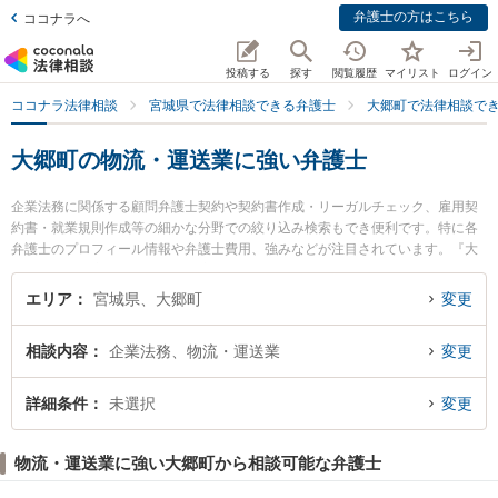
弁護士の方はこちら
ココナラへ
投稿する
探す
閲覧履歴
マイリスト
ログイン
ココナラ法律相談
宮城県で法律相談できる弁護士
大郷町で法律相談で
大郷町の物流・運送業に強い弁護士
企業法務に関係する顧問弁護士契約や契約書作成・リーガルチェック、雇用契
約書・就業規則作成等の細かな分野での絞り込み検索もでき便利です。特に各
弁護士のプロフィール情報や弁護士費用、強みなどが注目されています。『大
郷町で土日や夜間に発生した物流・運送業のトラブルを今すぐに弁護士に相談
したい』『物流・運送業のトラブル解決の実績豊富な近くの弁護士を検索した
エリア
宮城県、大郷町
変更
い』『初回相談無料で物流・運送業を法律相談できる大郷町内の弁護士に相談
予約したい』などでお困りの相談者さんにおすすめです。
相談内容
企業法務、物流・運送業
変更
詳細条件
未選択
変更
物流・運送業に強い大郷町から相談可能な弁護士