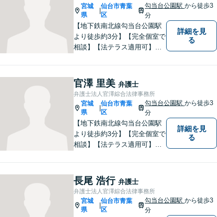
勾当台公園駅
から徒歩3
宮城
仙台市青葉
|
県
区
分
【地下鉄南北線勾当台公園駅
詳細を見
より徒歩約3分】【完全個室で
る
相談】【法テラス適用可】
様々な問題について、よりよ
い解決を目指し、依頼者の方
とともに解決に向けて歩んで
官澤 里美
弁護士
いきたいと思います。法律問
弁護士法人官澤綜合法律事務所
題でお困りの方はお気軽にご
勾当台公園駅
から徒歩3
宮城
仙台市青葉
|
相談ください。
県
区
分
【地下鉄南北線勾当台公園駅
詳細を見
より徒歩約3分】【完全個室で
る
相談】【法テラス適用可】
「ネアカ、伸び伸び、へこた
れず！」をモットーによりよ
い事務所を築いていけるよう
長尾 浩行
弁護士
に日々の業務に勤しんでおり
弁護士法人官澤綜合法律事務所
ます。法律問題でお困りの方
勾当台公園駅
から徒歩3
宮城
仙台市青葉
|
はお気軽にご相談ください。
県
区
分