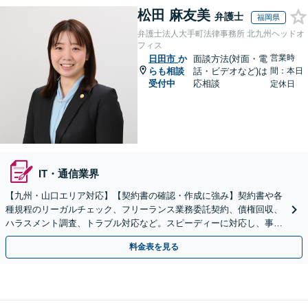
松田 麻友美
弁護士
福岡県
弁護士法人大手町法律事務所 北九州ヘッドオ
フィス
営業時
日田市
か
面談方法(対面・電
らも相談
話・ビデオなど)は
間：本日
受付中
応相談
定休日
IT・通信業界
【九州・山口エリア対応】【契約書の確認・作成に強み】契約書や各
種規程のリーガルチェック、フリーランス業務委託契約、債権回収、
ハラスメント調査、トラブル対応など。スピーディーに対応し、事業
成長を法的側面よりしっかりとサポート【駐車場あり】
料金表を見る