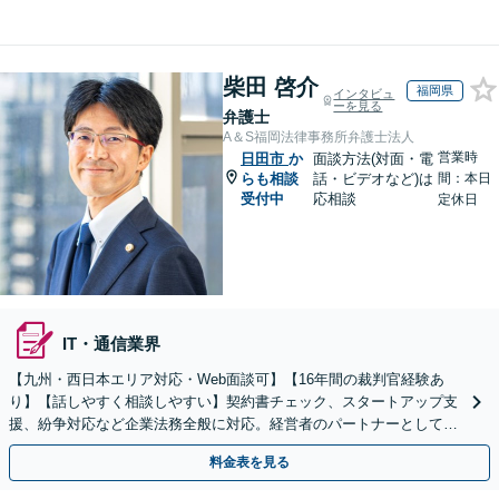
柴田 啓介
福岡県
インタビュ
ーを見る
弁護士
A＆S福岡法律事務所弁護士法人
営業時
日田市
か
面談方法(対面・電
らも相談
話・ビデオなど)は
間：本日
受付中
応相談
定休日
IT・通信業界
【九州・西日本エリア対応・Web面談可】【16年間の裁判官経験あ
り】【話しやすく相談しやすい】契約書チェック、スタートアップ支
援、紛争対応など企業法務全般に対応。経営者のパートナーとして伴
走し、依頼者さまのビジネスをサポートします！
料金表を見る