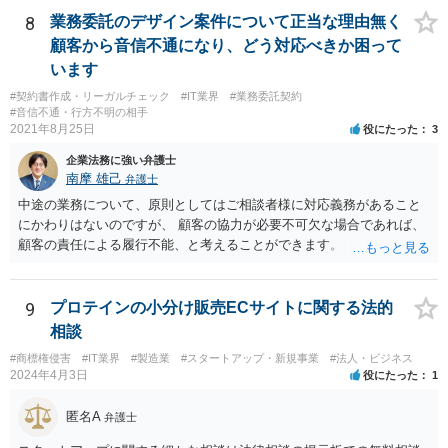
て、審判を請求することができます(商標法第50条第1項)。 また、登録
8
業務委託のデザイン案件について正当な理由無く
商標を有する企業から対象となる商標権を譲り受ける方法もあり得ま
顧客から音信不通になり、どう対応べきか困って
す。 いずれにしても、詳しい事情に基づく判断を要するご事案かと思
います
われますので、一度、商標権に詳しい弁護士や弁理士に直接相談の
#契約書作成・リーガルチェック
#IT業界
#業務委託契約
上、今後の方針の検討をなさってみるとよろしいかと思います。
#音信不通・行方不明の相手
2021年8月25日
役にたった
3
企業法務に強い弁護士
南摩 雄己
弁護士
中途の業務について、原則としてはご相談者様に対応義務があること
にかわりはないのですが、 顧客の協力が必要不可欠な場合であれば、
顧客の責任による履行不能、と考えることができます。 トラブルにな
った時のことを考え、履行不能に至る経緯については日付付きのメモ
などで 簡単にでもまとめておくこと、顧客とのやり取りのログを証拠
として保存しておくこともお勧めいたします。
9
プロテインの小分け販売ECサイトに関する法的
相談
#商標権侵害
#IT業界
#製造業
#スタートアップ・新規事業
#法人・ビジネス
2024年4月3日
役にたった
1
匿名A
弁護士