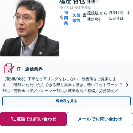
塩澄 哲也
弁護士
ゆずりは法律事務所
福
花畑駅
から
営業時間：本
久留
岡
|
日定休日
徒歩4分
米市
県
IT・通信業界
【花畑駅4分】丁寧なヒアリングをおこない、改善策をご提案しま
す。ご連絡いただいたらできる限り素早く動き、軽いフットワークで
対応「売掛金回収／クレーマー対応／就業規則の整備／労務管理／契
約書のリーガルチェックなど」【顧問契約可】
料金表を見る
電話でお問い合わせ
メールでお問い合わせ