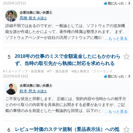
と思います。
2026年3月5日
役にたった
3
企業法務に強い弁護士
髙橋 俊太
弁護士
詳細不明ではあるのですが、一般論としては、ソフトウェアの追加機
能を誰が作成したかによって、著作権の帰属は整理されます。 まず、
ソフトウェアベンダーが自社の汎用ソフトウェアに機能追加を行った
場合、そのプログラムを実際に作成したのがベンダーであれば、特段
の合意がない限り、追加部分を含めたプログラムの著作権は原則とし
てベンダーに帰属します。利用者が費用を負担している場合でも、そ
5
2018年の仕事のミスで全額返金したにもかかわら
れだけで著作権が利用者に移転するわけではありません。 一方、利用
ず、当時の取引先から執拗に対応を求められる
者側に認められるのは通常、その追加機能を含むソフトウェアを契約
#スタートアップ・新規事業
#IT・通信業界
#個人事業主・フリーランス
の範囲内で利用する権利（使用許諾）にとどまることが多く、その具
2025年8月18日
役にたった
3
体的な範囲は契約内容によって決まります。たとえば、当該利用者の
みが使用できるのか、ベンダーが他の顧客にも同様の機能を提供でき
企業法務に強い弁護士
るのか、といった点は契約によって調整されるのが一般的です。 ま
鈴木 悠太
弁護士
た、契約で特別の定めを設けることにより、追加機能の著作権を利用
ご不安な状況と拝察します。 正確には、契約内容や当時からの相手方
者に帰属させる、あるいはベンダーに帰属させつつ利用者に独占的な
とのやり取りの内容等を具体的にお聞きする必要がありますが、ご記
使用権を認めるといった整理をすることも可能です。 したがって、費
載の事情のみを前提とした一般論的な回答は、以下のとおりです。 ①
用負担のみをもって著作権の帰属が決まるものではなく、著作物を創
相手方が主張し得た損害賠償請求権は、すでに消滅時効（2020年改正
作した主体と、当事者間の契約内容によって決まると考えられます。
前の商事消滅時効、不法行為消滅時効）にかかっている可能性が高い
です。 ②相手方の報告要求については、法的には従う義務はないでし
6
レビュー対価のステマ規制（景品表示法）への抵