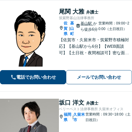
尾関 大雅
弁護士
筑紫野基山法律事務所
佐
基
基山駅
か
営業時間：09:00~2
賀
山
|
0:00（土日祝日）
ら徒歩6分
県
町
【佐賀市・久留米市・筑紫野市積極対
応】【基山駅から6分】【WEB面談
可】【土日祝・夜間相談可】密な面談
とこまめな連絡を心がけ、きめ細やか
にサポート！依頼者様の想いを汲み取
り、最善を尽くします。「相談者様に
電話でお問い合わせ
メールでお問い合わせ
寄り添い親身に対応」【個室対応／守
秘義務厳守】
坂口 洋文
弁護士
ベリーベスト法律事務所 久留米オフィス
福岡
久留米
営業時間：09:30~18:00（土
|
県
市
日祝日）