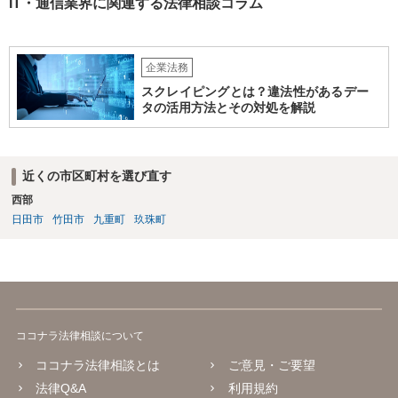
ングスクールと生徒との間の契約関係•内容の整備（プログラミング講
IT・通信業界に関連する法律相談コラム
座の受講のみならず、開発案件の手伝いる等の対外的な関係も生ずる
ため) •ユーザー企業Ｂ社の開発案件を手伝った期間•時間が労務の提供
や受託業務の遂行として扱われれないか（これらの対価としての給与•
企業法務
報酬の発生の有無等） •生徒のミス等により発生した損害の責任の所在
（プログラミングスクールが責任を負う範囲、生徒が責任を負うこと
スクレイピングとは？違法性があるデー
があるのか否か等） •開発案件に関わった生徒がユーザー企業の秘密を
タの活用方法とその対処を解説
漏洩しないような対策を講じる なお、インターネットを通じたプログ
ラミング教育の提供が、特定商取引法上の「特定継続的役務」のう
ち、「電子計算機又はワードプロセッサーの操作に関する知識又 は技
近くの市区町村を選び直す
術の教授」(いわゆるパソコン教室)に該当するか否かについて、消費者
庁及び経済産業省の検討の結果、「パソコンの操作に関する知識や技
西部
術の教授と一体不可分とならない限り、『特定継続的役務』に該当し
日田市
竹田市
九重町
玖珠町
ない」ことが明らかにされています。 【参考】インターネットを通じ
たプログラミング教育の提供が明確化されます~産業競争力強化法の
「グレーゾーン解消制度」の活用~（経済産業省サイト） https://www.
meti.go.jp/policy/jigyou_saisei/kyousouryoku_kyouka/shinjigyo-kaitaku
seidosuishin/press/141225_press.pdf
ココナラ法律相談について
ココナラ法律相談とは
ご意見・ご要望
法律Q&A
利用規約