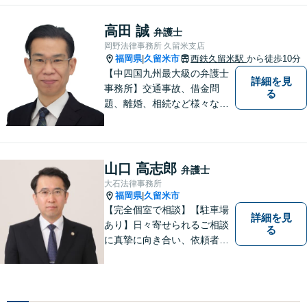
ください。
高田 誠
弁護士
岡野法律事務所 久留米支店
福岡県
久留米市
西鉄久留米駅
から徒歩10分
|
【中四国九州最大級の弁護士
詳細を見
事務所】交通事故、借金問
る
題、離婚、相続など様々な問
題について、「何度でも無
料」の相談を行っています！
まずはお気軽にご相談くださ
い！
山口 高志郎
弁護士
大石法律事務所
福岡県
久留米市
|
【完全個室で相談】【駐車場
詳細を見
あり】日々寄せられるご相談
る
に真摯に向き合い、依頼者の
皆様の力となることを心がけ
ています。 事業の成長を目指
す法人・個人の方々には、経
営課題の解決に向けた最適な