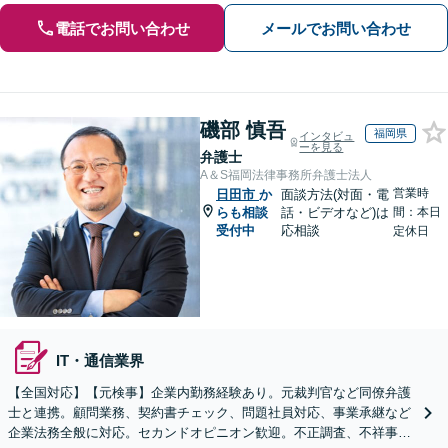
電話でお問い合わせ
メールでお問い合わせ
磯部 慎吾
福岡県
インタビュ
ーを見る
弁護士
A＆S福岡法律事務所弁護士法人
営業時
日田市
か
面談方法(対面・電
らも相談
話・ビデオなど)は
間：本日
受付中
応相談
定休日
IT・通信業界
【全国対応】【元検事】企業内勤務経験あり。元裁判官など同僚弁護
士と連携。顧問業務、契約書チェック、問題社員対応、事業承継など
企業法務全般に対応。セカンドオピニオン歓迎。不正調査、不祥事や