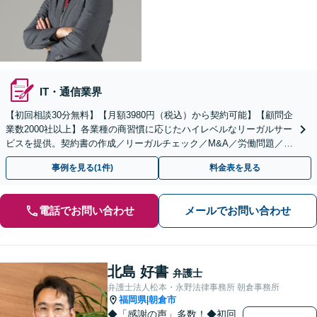
IT・通信業界
【初回相談30分無料】【月額3980円（税込）から契約可能】【顧問企
業数2000社以上】各業種の商習慣に応じたハイレベルなリーガルサー
ビスを提供。契約書の作成／リーガルチェック／M&A／労働問題／知
的財産等、お任せください【他士業連携可能】
事例を見る(1件)
料金表を見る
電話でお問い合わせ
メールでお問い合わせ
北島 好書
弁護士
弁護士法人松本・永野法律事務所 朝倉事務所
福岡県
朝倉市
|
◆「感謝の声」多数！◆初回