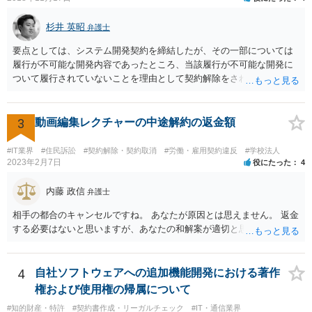
杉井 英昭
弁護士
要点としては、システム開発契約を締結したが、その一部については
履行が不可能な開発内容であったところ、当該履行が不可能な開発に
ついて履行されていないことを理由として契約解除をされた。そこ
で、既に開発を完了したものについての請負代金を請求できるか、と
いうご質問であると理解しました。 まず、「物理的にできない開発で
一方的に契約不履行のように伝えられ」とのことですが、「物理的に
3
動画編集レクチャーの中途解約の返金額
できない」と真に言えるのかどうか、なぜ「物理的にできない開発」
を請け負うことになったのかが問題です。 もし、「物理的にできな
#IT業界
#住民訴訟
#契約解除・契約取消
#労働・雇用契約違反
#学校法人
い」という意味が、単に「契約に記載された納期では間に合わない」
2023年2月7日
役にたった
4
ということであれば、それは単純に履行遅滞を理由とする債務不履行
ですから、契約解除は有効です。 「物理的にできない」が、そもそも
内藤 政信
弁護士
そのような開発は理論的に不可能（例えば、タイムマシンを作るとい
相手の都合のキャンセルですね。 あなたが原因とは思えません。 返金
う契約等）であれば、契約自体が無効になる可能性があります。 いず
する必要はないと思いますが、あなたの和解案が適切と思います。
れの場合であっても、結局は、上記の「物理的にできない」部分を除
いた部分は開発完了しているということですから、その部分に相当す
る請負代金は請求できる可能性があります。 ただし、当該開発完了部
4
自社ソフトウェアへの追加機能開発における著作
分だけでどれくらいの価値があるのか、が問題になります。 一般論は
以上で、より個別的なお話は、詳しい契約内容や開発内容を知る必要
権および使用権の帰属について
がありますので、正式に弁護士に相談することも検討された方がよい
#知的財産・特許
#契約書作成・リーガルチェック
#IT・通信業界