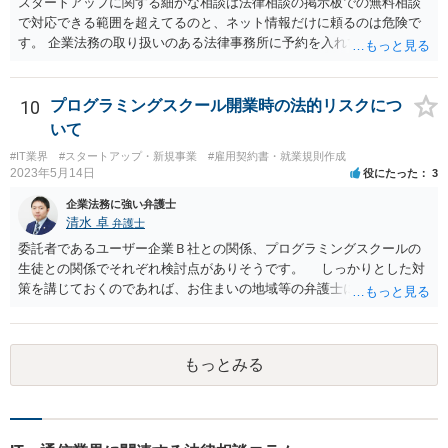
スタートアップに関する細かな相談は法律相談の掲示板での無料相談
で対応できる範囲を超えてるのと、ネット情報だけに頼るのは危険で
す。 企業法務の取り扱いのある法律事務所に予約を入れて、リーガル
リスクチェックの法務サービスのご依頼をされることをお勧め致しま
す。
10
プログラミングスクール開業時の法的リスクにつ
いて
#IT業界
#スタートアップ・新規事業
#雇用契約書・就業規則作成
2023年5月14日
役にたった
3
企業法務に強い弁護士
清水 卓
弁護士
委託者であるユーザー企業Ｂ社との関係、プログラミングスクールの
生徒との関係でそれぞれ検討点がありそうです。 しっかりとした対
策を講じておくのであれば、お住まいの地域等の弁護士に直接相談の
上、スクールの開業前から契約書等の準備を進めていくことをご検討
下さい。 (委託であるユーザー企業Ｂ社との関係) 例えば、 •プログラ
ミングスクールの生徒が開発案件に関わることを事前に把握•承諾して
もっとみる
いるか •準委任契約で要求される受託者の善管注意義務を果たせるか •
開発に関わった生徒がユーザー企業Ｂ社との間でプログラミングスク
ールＡ社が負っている秘密保持義務に違反しないようにする対策を講
じる (プログラミングスクールの生徒との関係) 例えば、 •プログラミ