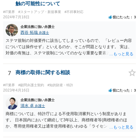
ょう。 ③すでに対応は完了しており、もし相手方から今後具体的な法
触の可能性について
的請求ないし措置がなされれば改めて検討するという方針でもよいよ
#IT業界
#スタートアップ・新規事業
#不祥事対応
うに思われます。
2024年7月18日
役にたった
3
企業法務に強い弁護士
西谷 拓哉
弁護士
ステマ規制の対価要件に該当してしまっているので、 「レビュー内容
については操作せず」といえるのか、そこが問題となります。 実は、
対価の有無は、ステマ規制についてのかなり重要な要素となります。
近時ステマ規制で初の行政処分を受けたケースは、高評価を付けるこ
とを条件に割り引くサービスを提供していたケースですが、 明示的に
高評価と指示していなくても、全件報酬を支払うことを約してレビュ
7
商標の取得に関する相談
ーをさせるということになれば、結局はそれはレビュー内容について
事業者が関与していると評価され「事業者による表示（広告）」と判
#IT業界
#顧問弁護士契約
#知的財産・特許
断される余地は残るといえるでしょう。 あくまで、自身の嗜好に基づ
2023年4月16日
役にたった
3
く、自主的なレビューでなければステマ規制にひっかかる可能性があ
企業法務に強い弁護士
るのです。 ※消費者庁のステマ規制の運用ガイドラインであるhttps://
清水 卓
弁護士
www.caa.go.jp/policies/policy/representation/fair_labeling/guideline/ass
商標については、特許庁による不使用取消審判という制度がありま
ets/representation_cms216_230328_03.pdf の５頁（イ）、２（１）参
す。 日本国内において継続して3年以上、商標権者等(商標権者のほ
照
か、専用使用権者又は通常使用権者(いわゆる「ライセンシー」)が、指
定商品・指定役務について登録商標の使用をしていない場合、誰で
も、その指定商品・指定役務に関する商標登録を取り消すことについ