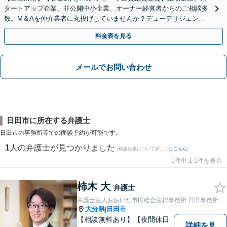
タートアップ企業、非公開中小企業、オーナー経営者からのご相談多
数。M＆Aを仲介業者に丸投げしていませんか？デューデリジェンス
や契約書作成・交渉はお任せください【初回無料】
料金表を見る
メールでお問い合わせ
日田市に所在する弁護士
日田市の事務所等での面談予約が可能です。
1
人の弁護士が見つかりました
(検索結果について詳しくは
こちら
)
1件中 1-1件を表示
柿木 大
弁護士
弁護士法人おおいた市民総合法律事務所 日田事務所
大分県
日田市
|
【相談無料あり】【夜間休日
詳細を見