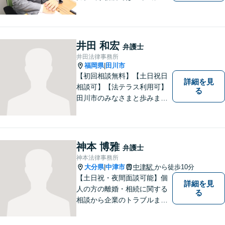
を」をモットーに弁護活動を
行なっております。ご依頼者
さまが前向きに人生を歩んで
いけるよう、全力でサポート
井田 和宏
弁護士
します。お気軽にご相談くだ
井田法律事務所
さい【休日面談可】【完全個
福岡県
田川市
|
室】
【初回相談無料】【土日祝日
詳細を見
相談可】【法テラス利用可】
る
田川市のみなさまと歩みま
す。借金で困っている方など
どんな問題でも迅速かつ丁寧
な対応、良質な法的サービス
の提供をモットーとする事務
神本 博雅
弁護士
所です。
神本法律事務所
大分県
中津市
中津駅
から徒歩10分
|
【土日祝・夜間面談可能】個
詳細を見
人の方の離婚・相続に関する
る
相談から企業のトラブルまで
幅広くご相談頂いておりま
す。まずはお気軽にお問合せ