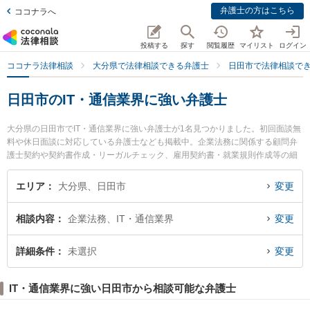
弁護士の方はこちら
ココナラへ
投稿する
探す
閲覧履歴
マイリスト
ログイン
ココナラ法律相談
大分県で法律相談できる弁護士
日田市で法律相談で
日田市のIT・通信業界に強い弁護士
大分県の日田市でIT・通信業界に強い弁護士が1名見つかりました。初回面談無
料や休日面談に対応している弁護士なども掲載中。企業法務に関係する顧問弁
護士契約や契約書作成・リーガルチェック、雇用契約書・就業規則作成等の細
かな分野での絞り込み検索もでき便利です。特に弁護士法人おおいた市民総合
法律事務所 日田事務所の柿木 大弁護士のプロフィール情報や弁護士費用、強み
エリア
大分県、日田市
変更
などが注目されています。『日田市で土日や夜間に発生したIT・通信業界のト
ラブルを今すぐに弁護士に相談したい』『IT・通信業界のトラブル解決の実績
相談内容
企業法務、IT・通信業界
変更
豊富な近くの弁護士を検索したい』『初回相談無料でIT・通信業界を法律相談
できる日田市内の弁護士に相談予約したい』などでお困りの相談者さんにおす
すめです。
詳細条件
未選択
変更
IT・通信業界に強い日田市から相談可能な弁護士