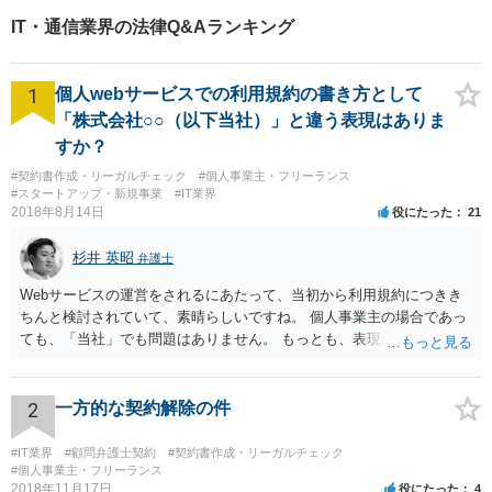
法的サポートを提供し、安定
IT・通信業界の法律Q&Aランキング
した経営基盤の構築をお手伝
いいたします。
1
個人webサービスでの利用規約の書き方として
「株式会社○○（以下当社）」と違う表現はありま
すか？
#契約書作成・リーガルチェック
#個人事業主・フリーランス
#スタートアップ・新規事業
#IT業界
2018年8月14日
役にたった
21
杉井 英昭
弁護士
Webサービスの運営をされるにあたって、当初から利用規約につきき
ちんと検討されていて、素晴らしいですね。 個人事業主の場合であっ
ても、「当社」でも問題はありません。 もっとも、表現に違和感があ
るというのであれば、屋号を使うとよいでしょう。 例えば、田中一郎
さんが「ABCウェブサービス」の屋号で事業を運営する際には、「当
社」の代わりに「ABCウェブサービス」とか「ABCWS」を使う等で
2
一方的な契約解除の件
す。
#IT業界
#顧問弁護士契約
#契約書作成・リーガルチェック
#個人事業主・フリーランス
2018年11月17日
役にたった
4