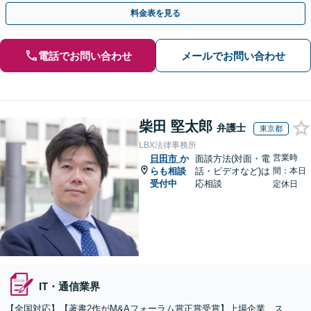
ハラスメントの対応・予防にも実績。事業を守り成長支援。
料金表を見る
電話でお問い合わせ
メールでお問い合わせ
柴田 堅太郎
弁護士
東京都
LBX法律事務所
営業時
日田市
か
面談方法(対面・電
らも相談
話・ビデオなど)は
間：本日
受付中
応相談
定休日
IT・通信業界
【全国対応】【著書2作がM&Aフォーラム賞正賞受賞】上場企業、ス