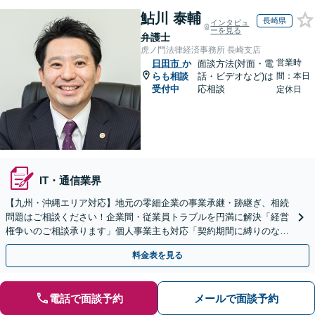
鮎川 泰輔
長崎県
インタビュ
ーを見る
弁護士
虎ノ門法律経済事務所 長崎支店
営業時
日田市
か
面談方法(対面・電
らも相談
話・ビデオなど)は
間：本日
受付中
応相談
定休日
IT・通信業界
【九州・沖縄エリア対応】地元の零細企業の事業承継・跡継ぎ、相続
問題はご相談ください！企業間・従業員トラブルを円満に解決「経営
権争いのご相談承ります」個人事業主も対応「契約期間に縛りのない
顧問契約あり」【夜間・休日面談｜ビデオ面談対応】
料金表を見る
電話で面談予約
メールで面談予約