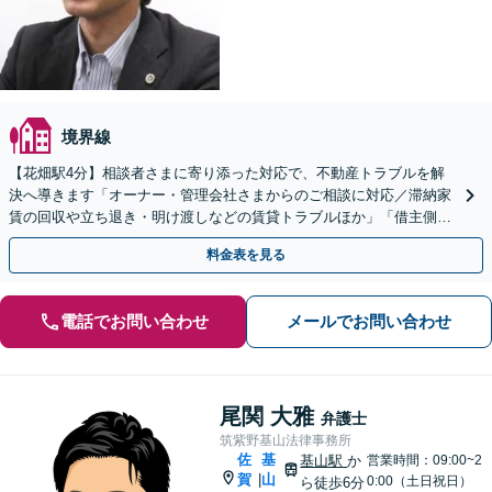
境界線
【花畑駅4分】相談者さまに寄り添った対応で、不動産トラブルを解
決へ導きます「オーナー・管理会社さまからのご相談に対応／滞納家
賃の回収や立ち退き・明け渡しなどの賃貸トラブルほか」「借主側の
立退料交渉にも対応」【顧問契約可】
料金表を見る
電話でお問い合わせ
メールでお問い合わせ
尾関 大雅
弁護士
筑紫野基山法律事務所
佐
基
基山駅
か
営業時間：09:00~2
賀
山
|
0:00（土日祝日）
ら徒歩6分