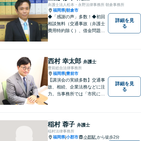
弁護士法人松本・永野法律事務所 朝倉事務所
福岡県
朝倉市
|
◆「感謝の声」多数！◆初回
詳細を見
相談無料（交通事故（弁護士
る
費用特約除く）、借金問題、
相続・遺言、離婚・男女問題
に限る）◆11260件の相談実
績（令和1～7年合計）
西村 幸太郎
弁護士
豊前総合法律事務所
福岡県
豊前市
|
【講演会の実績多数】交通事
詳細を見
故、相続、企業法務などに注
る
力。当事務所では「市民に力
を」をモットーに弁護活動を
行なっております。ご依頼者
さまが前向きに人生を歩んで
いけるよう、全力でサポート
稲村 蓉子
弁護士
します。お気軽にご相談くだ
稲村法律事務所
さい【休日面談可】【完全個
福岡県
小郡市
小郡駅
から徒歩2分
|