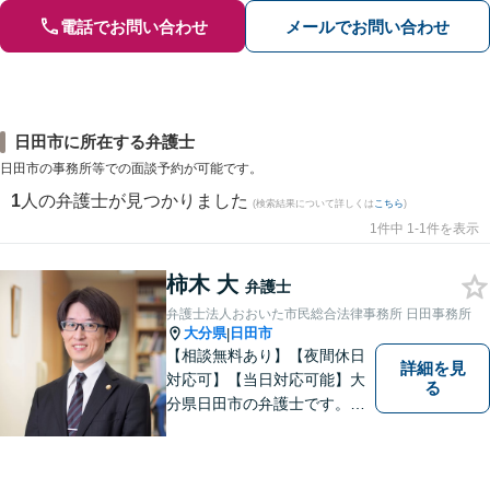
電話でお問い合わせ
メールでお問い合わせ
日田市に所在する弁護士
日田市の事務所等での面談予約が可能です。
1
人の弁護士が見つかりました
(検索結果について詳しくは
こちら
)
1件中 1-1件を表示
柿木 大
弁護士
弁護士法人おおいた市民総合法律事務所 日田事務所
大分県
日田市
|
【相談無料あり】【夜間休日
詳細を見
対応可】【当日対応可能】大
る
分県日田市の弁護士です。離
婚・不動産・建築問題に注力
しています。是非一度ご相談
ください。