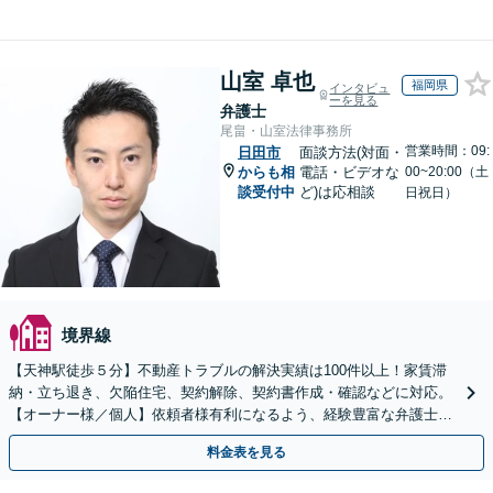
山室 卓也
福岡県
インタビュ
ーを見る
弁護士
尾畠・山室法律事務所
営業時間：09:
日田市
面談方法(対面・
からも相
電話・ビデオな
00~20:00（土
談受付中
ど)は応相談
日祝日）
境界線
【天神駅徒歩５分】不動産トラブルの解決実績は100件以上！家賃滞
納・立ち退き、欠陥住宅、契約解除、契約書作成・確認などに対応。
【オーナー様／個人】依頼者様有利になるよう、経験豊富な弁護士が
交渉いたします。まずは電話相談からお越しください
料金表を見る