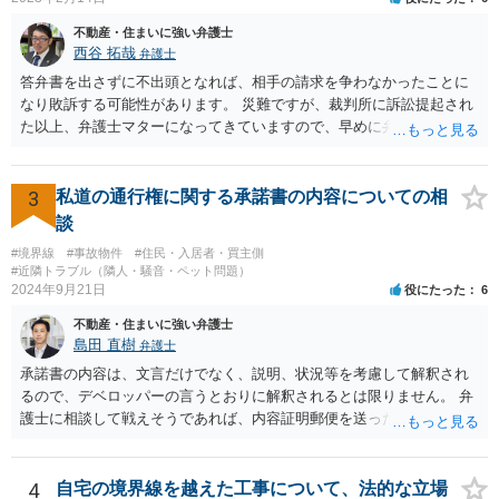
不動産・住まいに強い弁護士
西谷 拓哉
弁護士
答弁書を出さずに不出頭となれば、相手の請求を争わなかったことに
なり敗訴する可能性があります。 災難ですが、裁判所に訴訟提起され
た以上、弁護士マターになってきていますので、早めに弁護の依頼を
視野に法律相談に行かれるべきと思います。
3
私道の通行権に関する承諾書の内容についての相
談
#境界線
#事故物件
#住民・入居者・買主側
#近隣トラブル（隣人・騒音・ペット問題）
2024年9月21日
役にたった
6
不動産・住まいに強い弁護士
島田 直樹
弁護士
承諾書の内容は、文言だけでなく、説明、状況等を考慮して解釈され
るので、デベロッパーの言うとおりに解釈されるとは限りません。 弁
護士に相談して戦えそうであれば、内容証明郵便を送ったうえで、デ
ベロッパー宛に訴訟をすることが考えられます。
4
自宅の境界線を越えた工事について、法的な立場