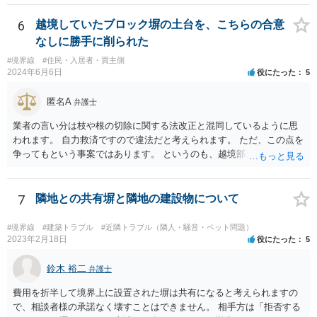
は②を求めて訴訟を提起することになるかと存じます。）
6
越境していたブロック塀の土台を、こちらの合意
なしに勝手に削られた
#境界線
#住民・入居者・買主側
2024年6月6日
役にたった
5
匿名A
弁護士
業者の言い分は枝や根の切除に関する法改正と混同しているように思
われます。 自力救済ですので違法だと考えられます。 ただ、この点を
争ってもという事案ではあります。 というのも、越境部分の解消に関
わる費用は本来ご自身が負担しなければならないものであり、相手方
業者が費用負担を求めない場合は、経済的に見て得と評価できる面が
あるからです。 売主・隣地所有者・ご自身で現場と事実関係を確認し
7
隣地との共有塀と隣地の建設物について
たうえで、売主に一定の責任を問う形になろうかと思います（ただ、
微々たるものになってしまうかと思います）
#境界線
#建築トラブル
#近隣トラブル（隣人・騒音・ペット問題）
2023年2月18日
役にたった
5
鈴木 裕二
弁護士
費用を折半して境界上に設置された塀は共有になると考えられますの
で、相談者様の承諾なく壊すことはできません。 相手方は「拒否する