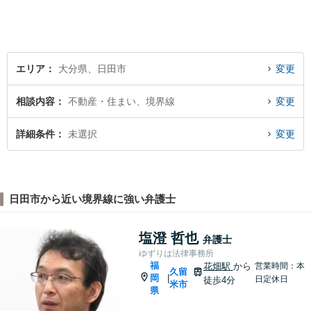
エリア
大分県、日田市
変更
相談内容
不動産・住まい、境界線
変更
詳細条件
未選択
変更
日田市から近い境界線に強い弁護士
塩澄 哲也
弁護士
ゆずりは法律事務所
福
花畑駅
から
営業時間：本
久留
岡
|
日定休日
徒歩4分
米市
県