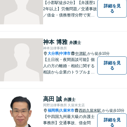
室】
【小郡駅徒歩2分】【弁護歴1
詳細を見
2年以上】労働問題／交通事故
る
／借金・債務整理分野で実績
多数！「その場しのぎではな
い、未来の生活を見越した解
決」がモットーです。皆様が
笑顔と元気を取り戻し、新た
神本 博雅
弁護士
な第一歩を踏み出せるよう、
神本法律事務所
最大限尽力します。
大分県
中津市
中津駅
から徒歩10分
|
【土日祝・夜間面談可能】個
詳細を見
人の方の離婚・相続に関する
る
相談から企業のトラブルまで
幅広くご相談頂いておりま
す。まずはお気軽にお問合せ
ください。
高田 誠
弁護士
岡野法律事務所 久留米支店
福岡県
久留米市
西鉄久留米駅
から徒歩10分
|
【中四国九州最大級の弁護士
詳細を見
事務所】交通事故、借金問
る