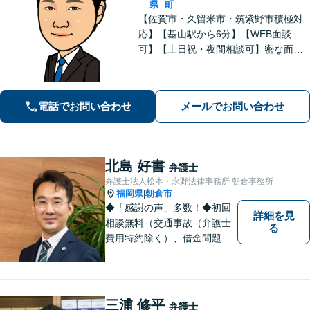
県
町
【佐賀市・久留米市・筑紫野市積極対
応】【基山駅から6分】【WEB面談
可】【土日祝・夜間相談可】密な面談
とこまめな連絡を心がけ、きめ細やか
にサポート！依頼者様の想いを汲み取
り、最善を尽くします。「相談者様に
電話でお問い合わせ
メールでお問い合わせ
寄り添い親身に対応」【個室対応／守
秘義務厳守】
北島 好書
弁護士
弁護士法人松本・永野法律事務所 朝倉事務所
福岡県
朝倉市
|
◆「感謝の声」多数！◆初回
詳細を見
相談無料（交通事故（弁護士
る
費用特約除く）、借金問題、
相続・遺言、離婚・男女問題
に限る）◆弁護士歴12年以上
◆11260件の相談実績（令和1
～7年合計）
三浦 修平
弁護士