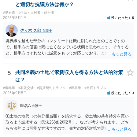
と適切な抗議方法は何か？
#境界線
#住民・入居者・買主側
2023年8月1日
役にたった
5
佐々木 久郎
弁護士
境界線を越えた部分のコンクリートは既に削られたとのことですの
で、相手方の侵害は既に亡くなっている状態と思われます。そうする
と、相手方はそれなりに誠意をもって対応しており、また、実際に相
談者様の土地を侵害していた期間は短いと思われますので、実質的に
は使用料や損害賠償の請求をすることは難しいと考えられます。ここ
から先は、現場を見る等して具体的な事実関係を踏まえなければ判断
5
共同名義の土地で家賃収入を得る方法と法的対策
が難しいので、本法律相談では対応が難しいです。
は？
#借地権
#家賃交渉
#賃貸契約トラブル
#境界線
#売買トラブル
2025年9月5日
役にたった
3
匿名A
弁護士
①土地の地代（の持分相当額）を請求する、②土地の共有持分を買い
取るよう請求する（民法258条2項2号）、などが考えられます。 どち
らも法的には可能な方法ですので、先方の対応次第で選択することに
なろうかと存じます。 （先方が①も②も拒絶するとなれば、おそらく