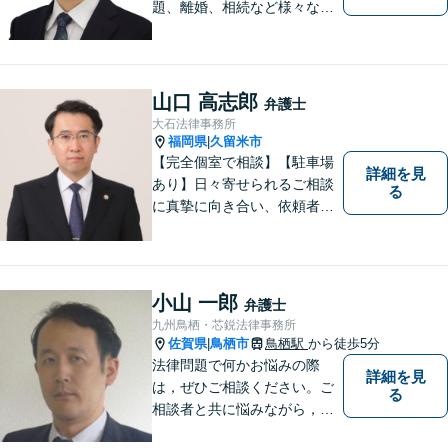
題、離婚、相続など様々な問
題について、「何度でも無
料」の相談を行っています！
まずはお気軽にご相談くださ
い！
山口 高志郎
弁護士
大石法律事務所
福岡県
久留米市
|
【完全個室で相談】【駐車場
詳細を見
あり】日々寄せられるご相談
る
に真摯に向き合い、依頼者の
皆様の力となることを心がけ
ています。 事業の成長を目指
す法人・個人の方々には、経
営課題の解決に向けた最適な
小山 一郎
弁護士
法的サポートを提供し、安定
九州鳥栖・芯鋭法律事務所
した経営基盤の構築をお手伝
佐賀県
鳥栖市
鳥栖駅
から徒歩5分
|
いいたします。
法律問題で何かお悩みの際
詳細を見
は，ぜひご相談ください。ご
る
相談者と共に悩みながら，い
い解決を目指したいと思って