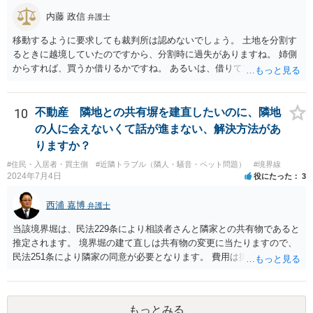
れば幸いです。
内藤 政信
弁護士
移動するように要求しても裁判所は認めないでしょう。 土地を分割す
るときに越境していたのですから、分割時に過失がありますね。 姉側
からすれば、買うか借りるかですね。 あるいは、借りて置いて、次回
立て直すときに、引っ込める約束をするかで すね。 弟さんからすれ
ば、異動や撤去を求めることは、信義則上、認められないので どこか
で妥協するしかないでしょうね。
10
不動産 隣地との共有塀を建直したいのに、隣地
の人に会えないくて話が進まない、解決方法があ
りますか？
#住民・入居者・買主側
#近隣トラブル（隣人・騒音・ペット問題）
#境界線
2024年7月4日
役にたった
3
西浦 嘉博
弁護士
当該境界堀は、民法229条により相談者さんと隣家との共有物であると
推定されます。 境界堀の建て直しは共有物の変更に当たりますので、
民法251条により隣家の同意が必要となります。 費用は掛かります
が、弁護士を介して、堀の老朽化の現状、現状のままでの危険性、改
修の必要性、工事の見積もりや期間、負担割合の提案などを記載した
書面を作成し送付されてみてはいかがでしょうか。
もっとみる