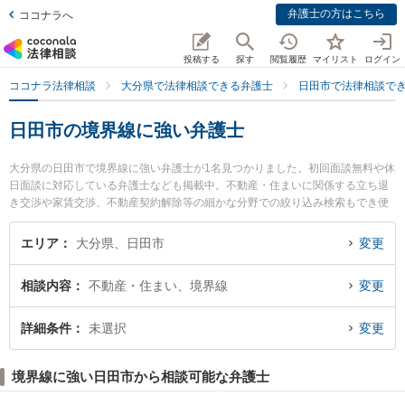
弁護士の方はこちら
ココナラへ
投稿する
探す
閲覧履歴
マイリスト
ログイン
ココナラ法律相談
大分県で法律相談できる弁護士
日田市で法律相談で
日田市の境界線に強い弁護士
大分県の日田市で境界線に強い弁護士が1名見つかりました。初回面談無料や休
日面談に対応している弁護士なども掲載中。不動産・住まいに関係する立ち退
き交渉や家賃交渉、不動産契約解除等の細かな分野での絞り込み検索もでき便
利です。特に弁護士法人おおいた市民総合法律事務所 日田事務所の柿木 大弁護
士のプロフィール情報や弁護士費用、強みなどが注目されています。『日田市
エリア
大分県、日田市
変更
で土日や夜間に発生した境界線のトラブルを今すぐに弁護士に相談したい』
『境界線のトラブル解決の実績豊富な近くの弁護士を検索したい』『初回相談
相談内容
不動産・住まい、境界線
変更
無料で境界線を法律相談できる日田市内の弁護士に相談予約したい』などでお
困りの相談者さんにおすすめです。
詳細条件
未選択
変更
境界線に強い日田市から相談可能な弁護士