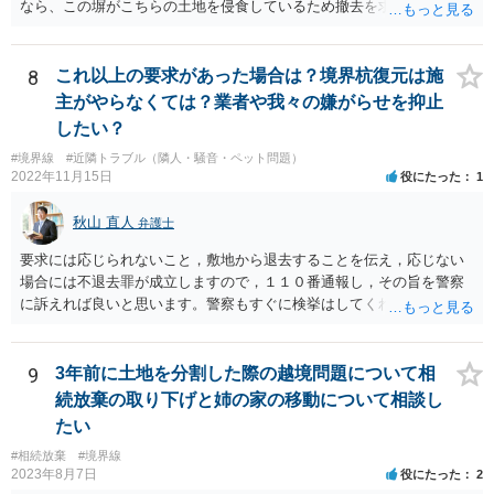
なら、この塀がこちらの土地を侵食しているため撤去を求める手続き
に移る」と述べているようですが、隣地の所有者と同意のうえ設置し
ているわけですから、相談者様の同意なく塀の撤去を求めることは法
的には難しいように思われます。 また、「隣地（相談者様）の許可」
8
これ以上の要求があった場合は？境界杭復元は施
というのが何の許可を示しているのか判然としませんが、一般に、高
主がやらなくては？業者や我々の嫌がらせを抑止
層建築物の建築確認を得る際は、近隣住民と協議してその建築に関し
したい？
同意を得るよう行政指導が行われておりますので、（推測になってし
#境界線
#近隣トラブル（隣人・騒音・ペット問題）
まいますが）この同意を得ている旨虚偽の申請を行い、建築許可を得
2022年11月15日
役にたった
1
たのかもしれません。 近隣住民の同意は必須の要件ではないため、直
ちに建築確認自体が取り消されるわけではございませんが、虚偽の申
秋山 直人
弁護士
請を行ったことについて申請者の責任を追及する余地はあろうかと存
じます。 お話をお聞きする限り、相手方のやり口は非常に強引かつ高
要求には応じられないこと，敷地から退去することを伝え，応じない
圧的で、相談者様が恐怖を感じるのは無理もないことかと思います。
場合には不退去罪が成立しますので，１１０番通報し，その旨を警察
相手方の態度を見ていると、無理矢理塀を破壊して建築工事を強行す
に訴えれば良いと思います。警察もすぐに検挙はしてくれませんが，
るおそれすらあるように思われますので、相手方に、塀の取り壊しに
１１０番通報すれば臨場し，相手を引き離してくれることはすると思
は応じない旨や、「隣地の許可済と話して（嘘をついて）建築許可を
います。 弁護士には，不当要求の拒絶ということで依頼すれば良いと
取った」ということについて説明を求める旨を記載した通知書を送り
思います。不当要求には「落としどころ」は存在しません。明確に要
9
3年前に土地を分割した際の越境問題について相
付けるとともに、行政にも相談するのがよろしいかと存じます。 ま
求を拒絶し，不満なら裁判所で解決するように伝えるべきです（不当
続放棄の取り下げと姉の家の移動について相談し
た、相談者様が弁護士に依頼することで、相手方との交渉は全て弁護
要求してくる相手は，実際に裁判所に訴えることは少ないですが）
士に任せることができ、相手方と話さなければならないという精神的
たい
なご負担をなくすこともできます。 相手方に恐怖を感じ、ご自身で話
#相続放棄
#境界線
し合いを行うことができそうにないようでしたら、一度弁護士に依頼
2023年8月7日
役にたった
2
することをご検討いただくのがよろしいかもしれません。 ご参考にな