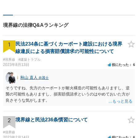
おります
境界線の法律Q&Aランキング
1
民法234条に基づくカーポート建設における境界
線違反による損害賠償請求の可能性について
#境界線
#建築トラブル
2023年8月13日
役にたった
6
秋山 直人
弁護士
そうですね、先方のカーポートが耐火構造の可能性もありますし、逆
襲の可能性もありますし、損害賠償請求というのはやめておいた方が
良さそうな気がします。
2
境界線と民法236条慣習について
#境界線
2023年2月14日
役にたった
6