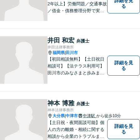
詳細を見
2年以上】労働問題／交通事故
る
／借金・債務整理分野で実績
多数！「その場しのぎではな
い、未来の生活を見越した解
決」がモットーです。皆様が
笑顔と元気を取り戻し、新た
井田 和宏
弁護士
な第一歩を踏み出せるよう、
井田法律事務所
最大限尽力します。
福岡県
田川市
|
【初回相談無料】【土日祝日
詳細を見
相談可】【法テラス利用可】
る
田川市のみなさまと歩みま
す。借金で困っている方など
どんな問題でも迅速かつ丁寧
な対応、良質な法的サービス
の提供をモットーとする事務
神本 博雅
弁護士
所です。
神本法律事務所
大分県
中津市
中津駅
から徒歩10分
|
【土日祝・夜間面談可能】個
詳細を見
人の方の離婚・相続に関する
る
相談から企業のトラブルまで