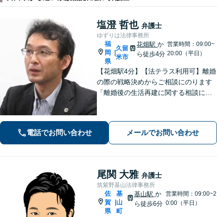
塩澄 哲也
弁護士
ゆずりは法律事務所
福
花畑駅
か
営業時間：09:00~
久留
岡
|
20:00（平日）
ら徒歩4分
米市
県
【花畑駅4分】【法テラス利用可】離婚
の際の戦略決めからご相談にのります
「離婚後の生活再建に関する相談に対
応」「不動産オーナー・管理会社さま
からのご相談に対応／滞納家賃の回収
や立ち退き・明け渡しなどの賃貸トラ
電話でお問い合わせ
メールでお問い合わせ
ブル」【顧問契約可】
尾関 大雅
弁護士
筑紫野基山法律事務所
佐
基
基山駅
か
営業時間：09:00~2
賀
山
|
0:00（平日）
ら徒歩6分
県
町