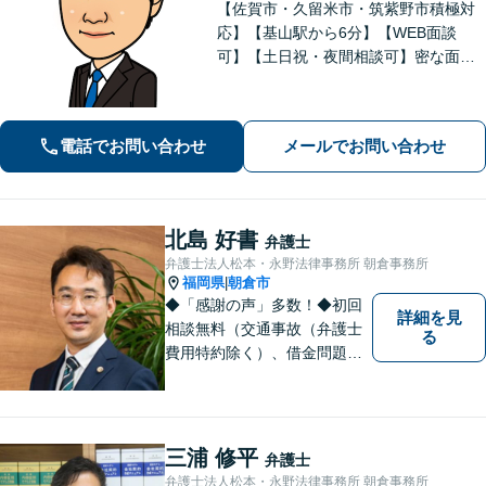
【佐賀市・久留米市・筑紫野市積極対
応】【基山駅から6分】【WEB面談
可】【土日祝・夜間相談可】密な面談
とこまめな連絡を心がけ、きめ細やか
にサポート！依頼者様の想いを汲み取
り、最善を尽くします。「相談者様に
電話でお問い合わせ
メールでお問い合わせ
寄り添い親身に対応」【個室対応／守
秘義務厳守】
北島 好書
弁護士
弁護士法人松本・永野法律事務所 朝倉事務所
福岡県
朝倉市
|
◆「感謝の声」多数！◆初回
詳細を見
相談無料（交通事故（弁護士
る
費用特約除く）、借金問題、
相続・遺言、離婚・男女問題
に限る）◆弁護士歴12年以上
◆11260件の相談実績（令和1
～7年合計）
三浦 修平
弁護士
弁護士法人松本・永野法律事務所 朝倉事務所