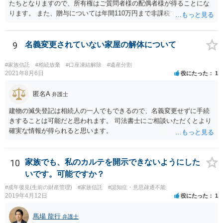
たちとなりますので、所有権はご質問者様の配偶者様が得ることにな
ります。 また、贈与については年間110万円まで非課税であり、トイ
レの修繕費であればこの枠内に収まると思います。
9
名義変更されていない家屋の解体について
#家族信託
#相続放棄
#口座凍結解除
#遺産分割
2021年8月6日
役にたった
1
匿名A
弁護士
建物の滅失登記は相続人の一人でもできるので、名義変更せずに手続
きすることは可能だと思われます。 司法書士にご相談いただくとより
確実な情報が得られると思います。
10
家族でも、私のカルテを開示できないようにした
いです。可能ですか？
#成年後見(生前の財産管理)
#家族信託
#認知症・意思疎通不能
2019年4月12日
役にたった
1
馬場 龍行
弁護士