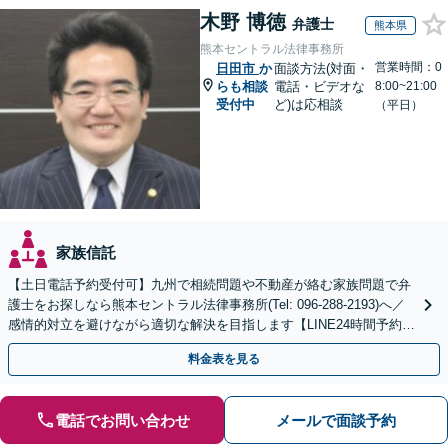
木野 博徳
弁護士
熊本県
熊本セントラル法律事務所
営業時間：0
日田市
か
面談方法(対面・
らも相談
電話・ビデオな
8:00~21:00
受付中
ど)は応相談
（平日）
家族信託
【土日電話予約受付可】九州で相続問題や不動産が絡む家族問題で弁
護士をお探しなら熊本セントラル法律事務所(Tel: 096-288-2193)へ／
感情的対立を避けながら適切な解決を目指します【LINE24時間予約受
付可】【休日・夜間相談可】
料金表を見る
電話でお問い合わせ
メールで面談予約