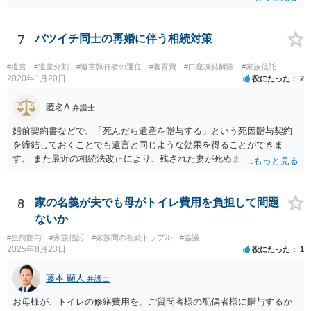
者様なので、お父様の借金はご相談者様も相続することになります。
戸籍がどこにあるのかは関係ありません。 ただし、お父様が亡くなっ
たことを知ってから３か月以内に家庭裁判所にて「相続放棄」の手続
7
バツイチ同士の再婚に伴う相続対策
をすれば、ご相談者様はお父様の借金は相続しません。
#遺言
#遺産分割
#遺言執行者の選任
#養育費
#口座凍結解除
#家族信託
2020年1月20日
役にたった
2
匿名A
弁護士
婚前契約書などで、「死んだら遺産を贈与する」という死因贈与契約
を締結しておくことでも遺言と同じような効果を得ることができま
す。 また最近の相続法改正により、残された妻が死ぬまで家に住み続
けられる権利として「配偶者居住権」という制度が設けられましたの
で、その制度を活用する方法も考えられます。 もし契約書の作成まで
視野に入れておられる場合は、お近くの弁護士、できれば相続に強い
8
家の名義が夫でも母がトイレ費用を負担して問題
弁護士にご相談なさるとよいでしょう。
ないか
#生前贈与
#家族信託
#家族間の相続トラブル
#協議
2025年8月23日
役にたった
1
藤本 顯人
弁護士
お母様が、トイレの修繕費用を、ご質問者様の配偶者様に贈与するか