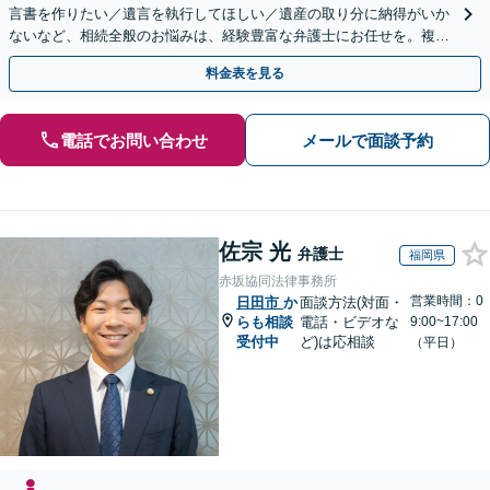
言書を作りたい／遺言を執行してほしい／遺産の取り分に納得がいか
ないなど、相続全般のお悩みは、経験豊富な弁護士にお任せを。複雑
な問題も粘り強く対応し、解決に導きます。
料金表を見る
電話でお問い合わせ
メールで面談予約
佐宗 光
弁護士
福岡県
赤坂協同法律事務所
営業時間：0
日田市
か
面談方法(対面・
らも相談
電話・ビデオな
9:00~17:00
受付中
ど)は応相談
（平日）