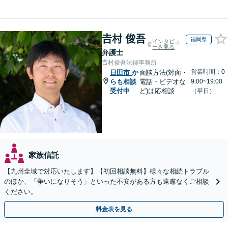
𠮷村 俊吾
福岡県
インタビュ
ーを見る
弁護士
𠮷村俊吾法律事務所
営業時間：0
日田市
か
面談方法(対面・
らも相談
電話・ビデオな
9:00~19:00
受付中
ど)は応相談
（平日）
家族信託
【九州全域で対応いたします】【初回相談無料】様々な相続トラブル
のほか、「争いになりそう」といった不安がある方も遠慮なくご相談
ください。
料金表を見る