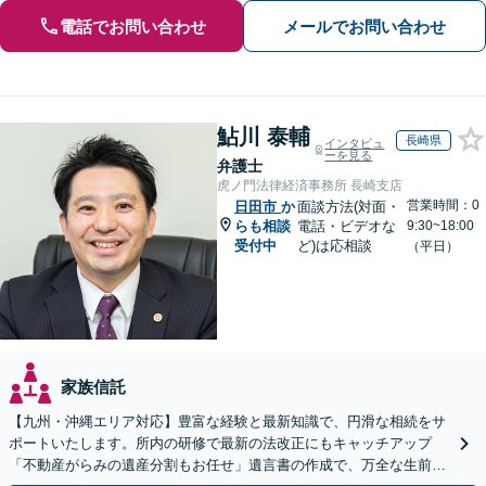
電話でお問い合わせ
メールでお問い合わせ
鮎川 泰輔
長崎県
インタビュ
ーを見る
弁護士
虎ノ門法律経済事務所 長崎支店
営業時間：0
日田市
か
面談方法(対面・
らも相談
電話・ビデオな
9:30~18:00
受付中
ど)は応相談
（平日）
家族信託
【九州・沖縄エリア対応】豊富な経験と最新知識で、円滑な相続をサ
ポートいたします。所内の研修で最新の法改正にもキャッチアップ
「不動産がらみの遺産分割もお任せ」遺言書の作成で、万全な生前対