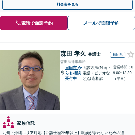
策をおこないましょう【夜間・休日面談可】
料金表を見る
電話で面談予約
メールで面談予約
森田 孝久
弁護士
福岡県
森田法律事務所
営業時間：0
日田市
か
面談方法(対面・
らも相談
電話・ビデオな
9:00~18:30
受付中
ど)は応相談
（平日）
家族信託
九州・沖縄エリア対応【弁護士歴25年以上】親族が争わないための遺