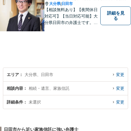
大分県
日田市
|
【相談無料あり】【夜間休日
詳細を見
対応可】【当日対応可能】大
る
分県日田市の弁護士です。離
婚・不動産・建築問題に注力
しています。是非一度ご相談
ください。
エリア
大分県、日田市
変更
相談内容
相続・遺言、家族信託
変更
詳細条件
未選択
変更
日田市から近い家族信託に強い弁護士