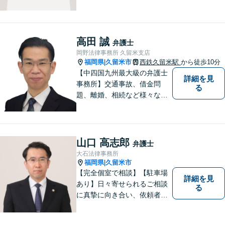
幅広くご相談頂いておりま
す。まずはお気軽にお問合せ
ください。
高田 誠
弁護士
岡野法律事務所 久留米支店
福岡県
久留米市
西鉄久留米駅
から徒歩10分
|
【中四国九州最大級の弁護士
詳細を見
事務所】交通事故、借金問
る
題、離婚、相続など様々な問
題について、「何度でも無
料」の相談を行っています！
まずはお気軽にご相談くださ
い！
山口 高志郎
弁護士
大石法律事務所
福岡県
久留米市
|
【完全個室で相談】【駐車場
詳細を見
あり】日々寄せられるご相談
る
に真摯に向き合い、依頼者の
皆様の力となることを心がけ
ています。 事業の成長を目指