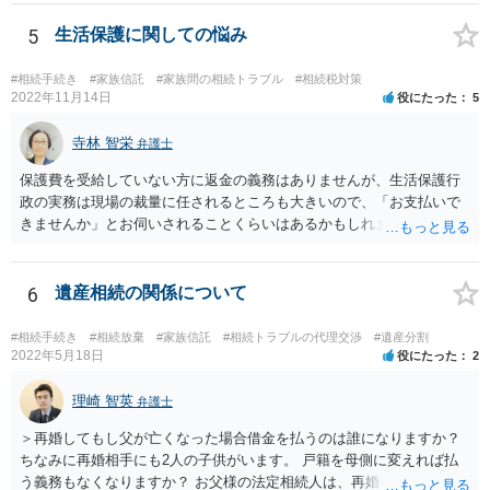
5
生活保護に関しての悩み
#相続手続き
#家族信託
#家族間の相続トラブル
#相続税対策
2022年11月14日
役にたった
5
寺林 智栄
弁護士
保護費を受給していない方に返金の義務はありませんが、生活保護行
政の実務は現場の裁量に任されるところも大きいので、「お支払いで
きませんか」とお伺いされることくらいはあるかもしれません。 通報
するかどうかは、あなたとお父さんの妹さんとの関係などを総合的に
考えてご判断いただくのが良いと思います。
6
遺産相続の関係について
#相続手続き
#相続放棄
#家族信託
#相続トラブルの代理交渉
#遺産分割
2022年5月18日
役にたった
2
理崎 智英
弁護士
＞再婚してもし父が亡くなった場合借金を払うのは誰になりますか？
ちなみに再婚相手にも2人の子供がいます。 戸籍を母側に変えれば払
う義務もなくなりますか？ お父様の法定相続人は、再婚相手とご相談