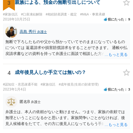
3
親族による、預金の無断引出しについて
#家族信託
#口座凍結解除
#相続財産調査・鑑定
#M&A・事業承継
2018年10月25日
役にたった
9
高島 秀行
弁護士
無断で下ろしたものや父から預かっていてそのままになっているもの
については 返還請求や損害賠償請求をすることができます。 通帳や払
戻請求書などの資料を持って弁護士に面談で相談した方がよいと思い
ます。
4
成年後見人しか手立ては無いの？
#認知症・意思疎通不能
#家族信託
#成年後見(生前の財産管理)
2023年1月4日
役にたった
3
匿名B
弁護士
弁護士は、本人の依頼がないと動けません。つまり、家族の依頼では
無理ということになるかと思います。家族間争いごとがなければ、後
見人候補者をたてて、その方に後見人になってもらう手続をすすめた
ほうが、今後もいろいろやりやすくなると思います。