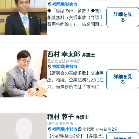
福岡県
朝倉市
|
◆「感謝の声」多数！◆初回
詳細を見
相談無料（交通事故（弁護士
る
費用特約除く）、借金問題、
相続・遺言、離婚・男女問題
に限る）◆11260件の相談実
績（令和1～7年合計）
西村 幸太郎
弁護士
豊前総合法律事務所
福岡県
豊前市
|
【講演会の実績多数】交通事
詳細を見
故、相続、企業法務などに注
る
力。当事務所では「市民に力
を」をモットーに弁護活動を
行なっております。ご依頼者
さまが前向きに人生を歩んで
いけるよう、全力でサポート
稲村 蓉子
弁護士
します。お気軽にご相談くだ
稲村法律事務所
さい【休日面談可】【完全個
福岡県
小郡市
小郡駅
から徒歩2分
|
室】
【小郡駅徒歩2分】【弁護歴1