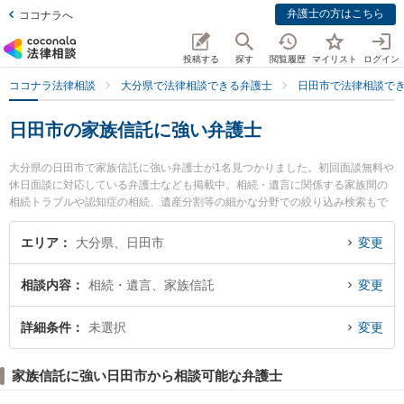
弁護士の方はこちら
ココナラへ
投稿する
探す
閲覧履歴
マイリスト
ログイン
ココナラ法律相談
大分県で法律相談できる弁護士
日田市で法律相談で
日田市の家族信託に強い弁護士
大分県の日田市で家族信託に強い弁護士が1名見つかりました。初回面談無料や
休日面談に対応している弁護士なども掲載中。相続・遺言に関係する家族間の
相続トラブルや認知症の相続、遺産分割等の細かな分野での絞り込み検索もで
き便利です。特に弁護士法人おおいた市民総合法律事務所 日田事務所の柿木 大
弁護士のプロフィール情報や弁護士費用、強みなどが注目されています。『日
エリア
大分県、日田市
変更
田市で土日や夜間に発生した家族信託のトラブルを今すぐに弁護士に相談した
い』『家族信託のトラブル解決の実績豊富な近くの弁護士を検索したい』『初
相談内容
相続・遺言、家族信託
変更
回相談無料で家族信託を法律相談できる日田市内の弁護士に相談予約したい』
などでお困りの相談者さんにおすすめです。
詳細条件
未選択
変更
家族信託に強い日田市から相談可能な弁護士