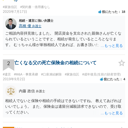
#家族信託
#契約書・借用書なし
2020年7月17日
役にたった
18
相続・遺言に強い弁護士
髙橋 優
弁護士
ご相談内容拝見致しました。 開店資金を支出された親御さんが亡くな
られているということですと、相続が発生しているところとなりま
す。 むぅちゃん様が単独相続人であれば、お書き頂いたような方法で
ご主人に書面を書いてもらうことで対応は可能かと思います。 他にも
相続人おられるということであれば、他の相続人との協議が必要とな
るところです。 また、当該点とは別にご主人から貸付ではなく贈与で
2
亡くなる父の死亡保険金の相続について
あると主張される可能性がございます。 その場合には、貸付であるこ
とを伺わせる事情をどれだけ積み重ねることが出来るか、というとこ
#遺言
#M&A・事業承継
#口座凍結解除
#家族信託
#成年後見(生前の財産管理)
ろとなります。 返済の事実や、返済を約束するメール等です。 金額の
2019年9月2日
役にたった
4
大きさや状況を考えると、一つ一つの問題を解決し、万が一に備えて
おく方が宜しいかと思います。 緊急という訳ではないかと思います
内藤 政信
弁護士
が、事前準備が早い方が有効な手段が増える傾向にありますので、早
相続人でないと保険や相続の手続はできないですね。 教えてあげれば
目に弁護士を入れられることを御検討頂くと良いかと思います。
いいでしょう。 また、保険金は遺留分減殺請求できないので、受け取
ってください。