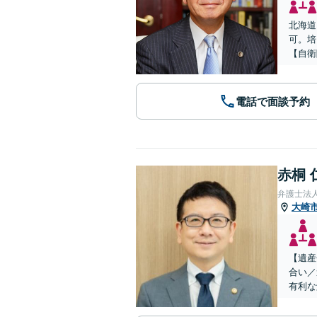
北海道
可。培
【自衛
電話で面談予約
赤桐 
弁護士法
大崎
【遺産
合い／
有利な