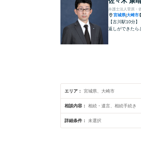
佐々木 康
弁護士法人菅原・
宮城県
大崎市
|
【古川駅10分
返しができたら
エリア
宮城県、大崎市
相談内容
相続・遺言、相続手続き
詳細条件
未選択