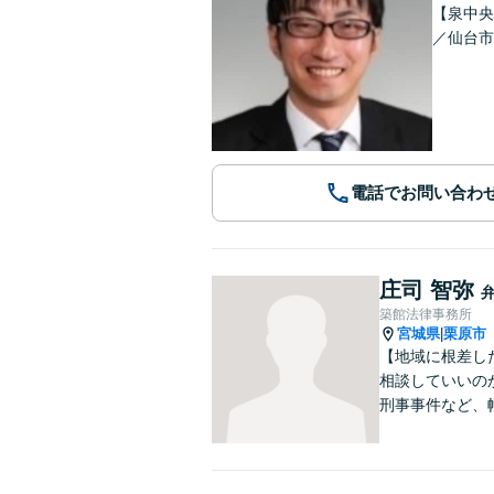
【泉中央
／仙台市
電話でお問い合わ
庄司 智弥
築館法律事務所
宮城県
栗原市
|
【地域に根差し
相談していいの
刑事事件など、