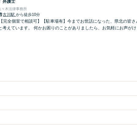
晴
弁護士
佐々木法律事務所
古川駅
から徒歩10分
】【完全個室で相談可】【駐車場有】今までお世話になった、県北の皆さ
と考えています。 何かお困りのことがありましたら、お気軽にお声がけ