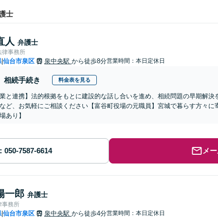
護士
直人
弁護士
法律事務所
県
仙台市泉区
泉中央駅
から徒歩8分
営業時間：本日定休日
|
相続手続き
料金表を見る
業と連携】法的根拠をもとに建設的な話し合いを進め、相続問題の早期解決
など、お気軽にご相談ください【富谷町役場の元職員】宮城で暮らす方々に
場あり】
メー
陽一郎
弁護士
律事務所
県
仙台市泉区
泉中央駅
から徒歩4分
営業時間：本日定休日
|