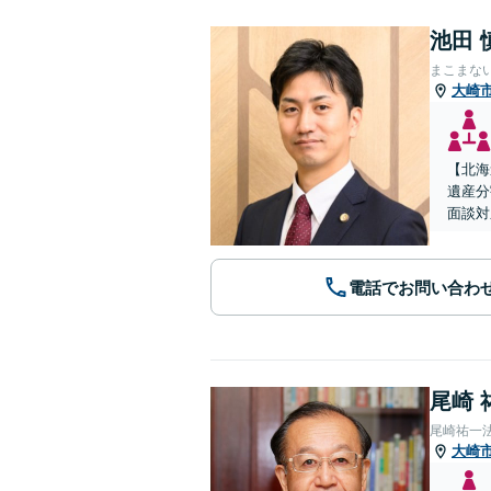
池田 
まこまな
大崎
【北海
遺産分
面談対
電話でお問い合わ
尾崎 
尾崎祐一
大崎