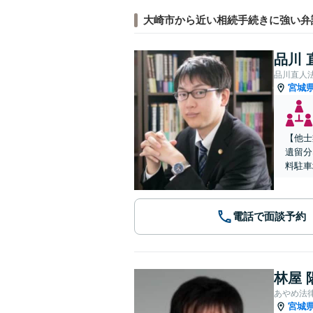
大崎市から近い相続手続きに強い弁
品川 
品川直人
宮城
【他士
遺留分
料駐車
電話で面談予約
林屋 
あやめ法
宮城