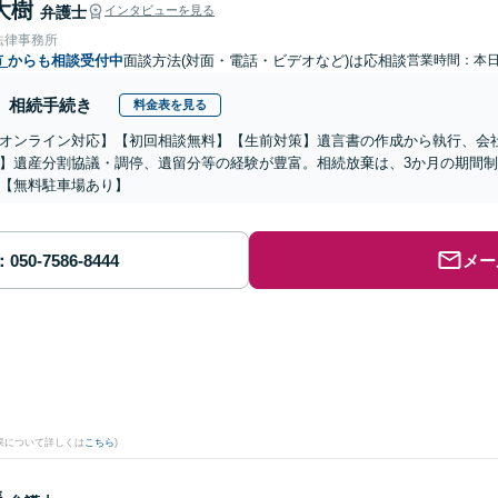
大樹
弁護士
インタビューを見る
法律事務所
市
からも相談受付中
面談方法(対面・電話・ビデオなど)は応相談
営業時間：本
相続手続き
料金表を見る
オンライン対応】【初回相談無料】【生前対策】遺言書の作成から執行、会
】遺産分割協議・調停、遺留分等の経験が豊富。相続放棄は、3か月の期間
【無料駐車場あり】
メー
果について詳しくは
こちら
)