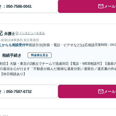
せ
メール
記
弁護士
インタビューを見る
人新都法律事務所 東京事務所
市
からも相談受付中
面談方法(対面・電話・ビデオなど)は応相談
営業時間：09:
相続手続き
料金表を見る
対応】大阪・東京の2拠点でチームで迅速対応【電話・WEB相談可】【遺産
の返信を心がけます「不動産が絡んだ複雑な遺産分割／遺留分／遺言書の作
【休日相談あり】
せ
メール