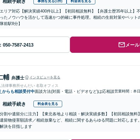
相続手続き
事例を見る(1件)
料金表を見る
エリア対応【解決実績400件以上】【初回相談無料】【弁護士歴35年以上】
ったノウハウを活かして迅速かつ的確に事件処理。相続の生前対策やペット
隊前駅8分】
メール
仁輔
弁護士
インタビューを見る
人法律事務所せんだい 名取オフィス
市
からも相談受付中
面談方法(対面・電話・ビデオなど)は応相談
営業時間：本
相続手続き
料金表を見る
分割や遺留分に注力】【東北各地より相談・解決実績多数】【初回相談無料】
遺留物侵害額請求／相続放棄など、相続に関するあらゆる問題に対応します
解決を目指します