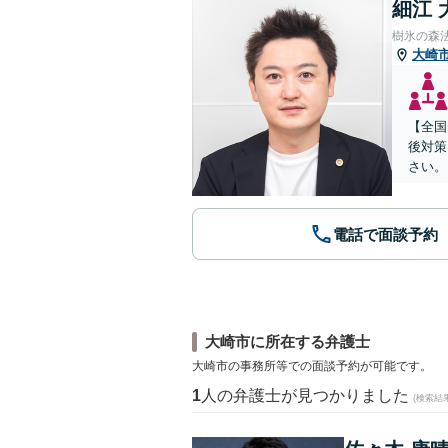
細江 
樹氷の森
大崎
【全国
後対策
さい。
電話で面談予約
大崎市に所在する弁護士
大崎市の事務所等での面談予約が可能です。
1
人の弁護士が見つかりました
(検索結