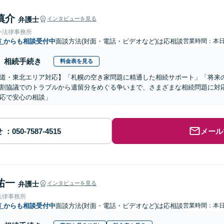
慎介
弁護士
インタビューを見る
い法律事務所
市
からも相談受付中
面談方法(対面・電話・ビデオなど)は応相談
営業時間：本
相続手続き
料金表を見る
道・東北エリア対応】「札幌の空き家問題に精通した相続サポート」「将来
割協議でのトラブルから遺留分をめぐる争いまで、さまざまな相続問題に対応
応で安心の相談」
せ
メール
祐一
弁護士
インタビューを見る
法律事務所
市
からも相談受付中
面談方法(対面・電話・ビデオなど)は応相談
営業時間：本