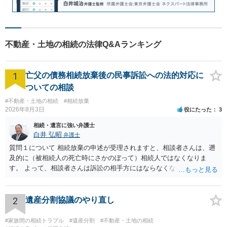
不動産・土地の相続の法律Q&Aランキング
1
亡父の債務相続放棄後の民事訴訟への法的対応に
ついての相談
#不動産・土地の相続
#相続放棄
2026年8月3日
役にたった
3
相続・遺言に強い弁護士
白井 弘昭
弁護士
質問１について 相続放棄の申述が受理されますと、相談者さんは、遡
及的に（被相続人の死亡時にさかのぼって）相続人ではなくなりま
す。 よって、相談者さんは訴訟の相手方にはならなくなるので（明け
渡し請求の対象ではなくなるので）請求棄却となります。 相続放棄受
理証明を家庭裁判所で取得し、コピーを答弁書に添えて裁判所に提出
してください。 質問２について 請求棄却を求める答弁書を提出すれ
2
遺産分割協議のやり直し
ば、第１回期日は出席する必要がありません。その日は差支え（用事
があり出席できない）との記載で十分です。 質問３について 弁護士で
#家族間の相続トラブル
#遺産分割
#不動産・土地の相続