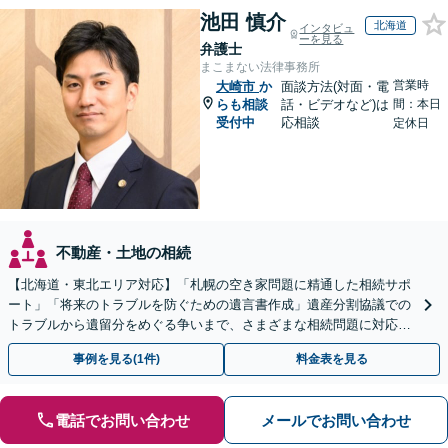
池田 慎介
北海道
インタビュ
ーを見る
弁護士
まこまない法律事務所
営業時
大崎市
か
面談方法(対面・電
らも相談
話・ビデオなど)は
間：本日
受付中
応相談
定休日
不動産・土地の相続
【北海道・東北エリア対応】「札幌の空き家問題に精通した相続サポ
ート」「将来のトラブルを防ぐための遺言書作成」遺産分割協議での
トラブルから遺留分をめぐる争いまで、さまざまな相続問題に対応し
ています「アクセス良好・WEB面談対応で安心の相談」
事例を見る(1件)
料金表を見る
電話でお問い合わせ
メールでお問い合わせ