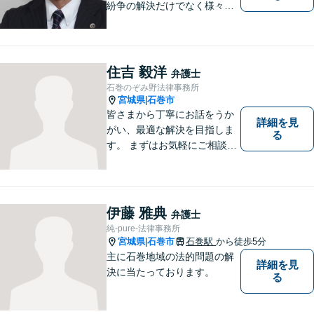
紛争の解決だけでなく様々な
トラブルで傷ついた方の心の
痛みがわかる温かさと誠実さ
を持ち合わせた弁護士です。
是非一度ご相談ください。
住吉 毅洋
弁護士
石巻のぞみ野法律事務所
宮城県
石巻市
|
皆さまから丁寧にお話をうか
詳細を見
がい、最適な解決を目指しま
る
す。 まずはお気軽にご相談く
ださい。
伊藤 雅典
弁護士
純-pure-法律事務所
宮城県
石巻市
石巻駅
から徒歩5分
|
主に石巻地域の法的問題の解
詳細を見
決に当たっております。
る