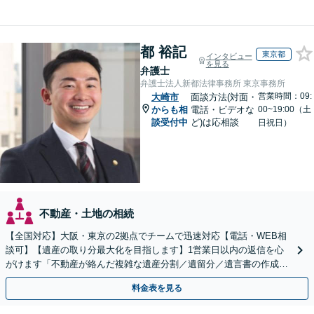
都 裕記
東京都
インタビュー
を見る
弁護士
弁護士法人新都法律事務所 東京事務所
営業時間：09:
大崎市
面談方法(対面・
からも相
電話・ビデオな
00~19:00（土
談受付中
ど)は応相談
日祝日）
不動産・土地の相続
【全国対応】大阪・東京の2拠点でチームで迅速対応【電話・WEB相
談可】【遺産の取り分最大化を目指します】1営業日以内の返信を心
がけます「不動産が絡んだ複雑な遺産分割／遺留分／遺言書の作成・
執行／事業承継など、お任せください」【休日相談あり】
料金表を見る