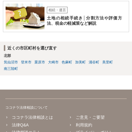
相続・遺言
土地の相続手続き│分割方法や評価方
法、税金の軽減策など解説
近くの市区町村を選び直す
北部
気仙沼市
登米市
栗原市
大崎市
色麻町
加美町
涌谷町
美里町
南三陸町
ココナラ法律相談について
ココナラ法律相談とは
ご意見・ご要望
法律Q&A
利用規約