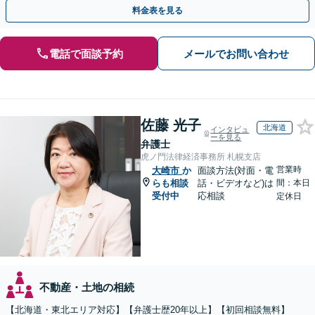
システムもお任せ【完全個室】【自衛隊前駅8分】
料金表を見る
電話で面談予約
メールでお問い合わせ
佐藤 光子
北海道
インタビュ
ーを見る
弁護士
虎ノ門法律経済事務所 札幌支店
営業時
大崎市
か
面談方法(対面・電
らも相談
話・ビデオなど)は
間：本日
受付中
応相談
定休日
不動産・土地の相続
【北海道・東北エリア対応】【弁護士歴20年以上】【初回相談無料】