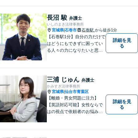
長沼 駿
弁護士
いしのまき法律事務所
宮城県
石巻市
石巻駅
から徒歩1分
|
【石巻駅1分】自分の力だけで
詳細を見
はどうにもできずに困ってい
る
る人々の力になりたいと思い
弁護士を志しました。依頼者
様に寄り添い、抱えているト
ラブルについて納得のいく解
決ができるよう、サポートい
三浦 じゅん
弁護士
たします。ぜひ一度ご相談く
かみすぎ法律事務所
ださい。
宮城県
仙台市青葉区
|
【離婚・男女問題に注力】
詳細を見
【英語対応可能】女性ならで
る
はの視点で依頼者のお悩みに
寄り添い、丁寧かつ迅速なサ
ポートをいたします。離婚・
男女問題やセクハラ事件など