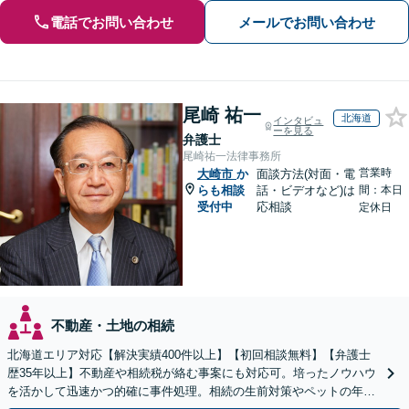
電話でお問い合わせ
メールでお問い合わせ
尾崎 祐一
北海道
インタビュ
ーを見る
弁護士
尾崎祐一法律事務所
営業時
大崎市
か
面談方法(対面・電
らも相談
話・ビデオなど)は
間：本日
受付中
応相談
定休日
不動産・土地の相続
北海道エリア対応【解決実績400件以上】【初回相談無料】【弁護士
歴35年以上】不動産や相続税が絡む事案にも対応可。培ったノウハウ
を活かして迅速かつ的確に事件処理。相続の生前対策やペットの年金