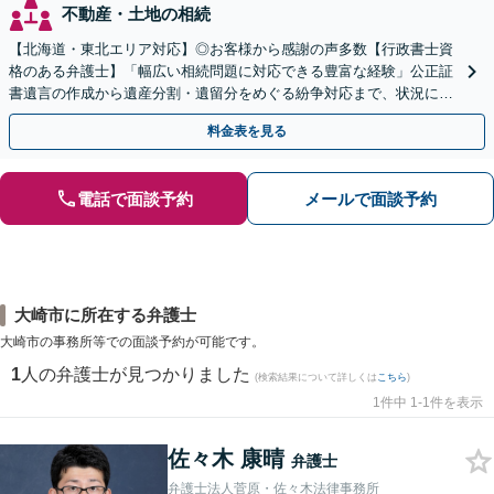
不動産・土地の相続
【北海道・東北エリア対応】◎お客様から感謝の声多数【行政書士資
格のある弁護士】「幅広い相続問題に対応できる豊富な経験」公正証
書遺言の作成から遺産分割・遺留分をめぐる紛争対応まで、状況に応
じた最適な方法をご提案します【夜間相談可】
料金表を見る
電話で面談予約
メールで面談予約
大崎市に所在する弁護士
大崎市の事務所等での面談予約が可能です。
1
人の弁護士が見つかりました
(検索結果について詳しくは
こちら
)
1件中 1-1件を表示
佐々木 康晴
弁護士
弁護士法人菅原・佐々木法律事務所