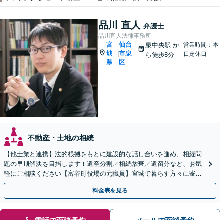
品川 直人
弁護士
品川直人法律事務所
宮
仙台
泉中央駅
か
営業時間：本
城
市泉
|
日定休日
ら徒歩8分
県
区
不動産・土地の相続
【他士業と連携】法的根拠をもとに建設的な話し合いを進め、相続問
題の早期解決を目指します！遺産分割／相続放棄／遺留分など、お気
軽にご相談ください【富谷町役場の元職員】宮城で暮らす方々に寄り
添う、敷居の低い事務所です【無料駐車場あり】
料金表を見る