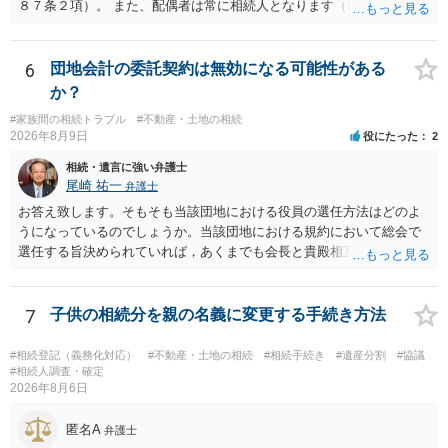
８７条２項）。 また、配偶者は常に相続人となります（民法８９０
条）。 「祖父の子供３人」の方の配偶者がご健在であれば、その方に
も相続権があります。つまり、孫５人に加えて「おじ又はおば」にも
相続権がある可能性があります。
6
団地会計の委託契約は無効になる可能性がある
か？
#家族間の相続トラブル
#不動産・土地の相続
2026年8月9日
役にたった
2
相続・遺言に強い弁護士
尾崎 祐一
弁護士
お答え致します。そもそも当該団地における役員の選任方法はどのよ
うになっているのでしょうか。当該団地における規約において総会で
選任する旨決められていれば，あくまでも会長と貴殿相互間における
団地会計の委託契約であって貴殿が役員になることはありません。但
し，団地と貴殿との委託契約は有効に成立しています。当該団地にお
ける役員の選任が会長の専権でできるのであれば，貴殿と会長との合
7
子供の相続分を親の名義に変更する手続き方法
意により委託契約は有効に成立しています。
#相続登記（義務化対応）
#不動産・土地の相続
#相続手続き
#遺産分割
#協議
#相続人調査・確定
2026年8月6日
匿名A
弁護士