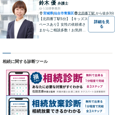
のお困り事がございました
鈴木 優
弁護士
ら、お気軽にご相談くださ
ゆう法律事務所
い。
宮城県
仙台市青葉区
北四番丁駅
から徒歩3分
|
【北四番丁駅5分】【キッズス
詳細を見
ペースあり】女性の依頼者さ
る
まからご相談多数！お気持ち
に寄り添うことを一番大切に
しています。離婚・男女問題
はお任せください！不貞慰謝
料請求／親権・養育費【労働
問題】マタハラなど女性特有
相続に関する診断ツール
のトラブルに迅速に対応【初
回相談無料】