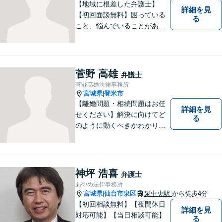
【地域に根差した弁護士】
詳細を見
【初回面談無料】困っている
る
こと、悩んでいることがあっ
たら、「こんなことで相談し
ていいのか」と悩まず、 ひと
まず弁護士に相談してみてく
ださい。離婚問題／借金問題
菅野 高雄
弁護士
／交通事故／刑事事件など、
菅野高雄法律事務所
幅広く対応。【夜間／休日対
宮城県
登米市
|
応可能】
【離婚問題・相続問題はお任
詳細を見
せください】解決に向けてど
る
のように動くべきかわかりや
すくご説明いたします。【法
テラス利用可】【事前予約で
夜間・休日対応可】お早めの
ご相談が、納得のいく解決へ
神坪 浩喜
弁護士
の第一歩です。
あやめ法律事務所
宮城県
仙台市泉区
泉中央駅
から徒歩4分
|
【初回相談無料】【夜間休日
詳細を見
対応可能】【当日相談可能】
る