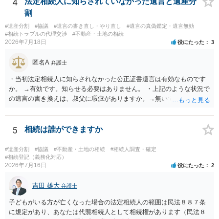
4
法定相続人に知らされていなかった遺言と遺産分
割
#遺産分割
#協議
#遺言の書き直し・やり直し
#遺言の真偽鑑定・遺言無効
#相続トラブルの代理交渉
#不動産・土地の相続
2026年7月18日
役にたった
3
匿名A
弁護士
・当初法定相続人に知らされなかった公正証書遺言は有効なものです
か。 →有効です。知らせる必要はありません。 ・上記のような状況で
の遺言の書き換えは、叔父に瑕疵がありますか。→無いです。 ・分割
する場合の比率は、現状で、客観的に見てどの程度が妥当と考えられ
ますか。 →本人が自由に決められますので、どこが妥当とは言えない
です。客観的な基準もありません。 ・できれば穏やかに、分割を拒否
5
相続は誰ができますか
することはできますか。 →分割を拒否するということは、遺産はいら
ないということでしょうか。遺言で、受取を指定されててもいらない
#遺産分割
#協議
#不動産・土地の相続
#相続人調査・確定
と拒否することはできます。理由を説明する必要はありません。
#相続登記（義務化対応）
2026年7月16日
役にたった
2
吉田 雄大
弁護士
子どもがいる方が亡くなった場合の法定相続人の範囲は民法８８７条
に規定があり、あなたは代襲相続人として相続権があります（民法８