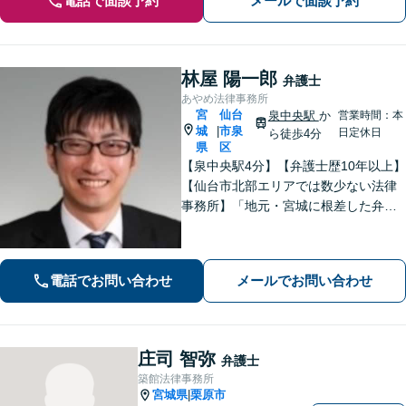
電話で面談予約
メールで面談予約
林屋 陽一郎
弁護士
あやめ法律事務所
宮
仙台
泉中央駅
か
営業時間：本
城
市泉
|
日定休日
ら徒歩4分
県
区
【泉中央駅4分】【弁護士歴10年以上】
【仙台市北部エリアでは数少ない法律
事務所】「地元・宮城に根差した弁護
活動／仙台市青葉区、泉区、富谷市、
大和町、利府町など」
電話でお問い合わせ
メールでお問い合わせ
庄司 智弥
弁護士
築館法律事務所
宮城県
栗原市
|