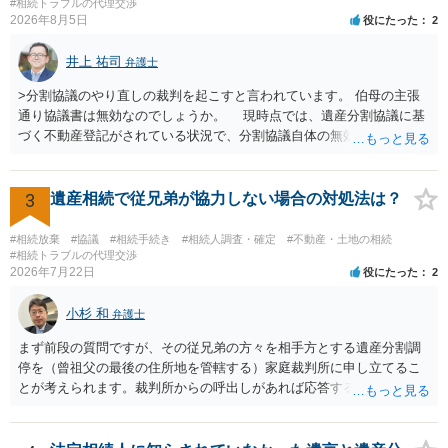
はないので、ｍｉｎｔｓでの提出の必要は無いと思います。郵送（期
#相続トラブルの代理交渉
2026年8月5日
役にたった
2
限までに届けばよい）で十分です。 詳細は、書面記載の裁判所書記官
にお問い合わせください。 以上、ご参考まで。
井上 祐司
弁護士
>分割協議のやり直しの裁判を起こすと言われています。 伯母の主張
通り協議書は無効なのでしょうか。 現時点では、遺産分割協議に基
づく不動産登記がされている状況で、分割協議自体の無効を裁判所が
認めたわけではないので、分割協議の効力に影響はありません。 先
方の訴訟の主張及び立証次第ですが、 ・御祖母様の認知能力に関する
医師の意見書、筆跡鑑定 が提出されればその効力が否定される可能性
3
遺産相続で従兄弟が協力しない場合の対処法は？
はありますが、 ・伯母様自身が分割協議に加わっていること ・御祖母
様の意に反する遺産分割協議を行う実益が誰にあったかの立証が困難
#相続放棄
#協議
#相続手続き
#相続人調査・確定
#不動産・土地の相続
であること からすると、実際に遺産分割協議の効力が否定される可能
#相続トラブルの代理交渉
2026年7月22日
役にたった
2
性はそれほど高くない（立証のハードルは非常に高い）ということが
言えると思います。
小杉 和
弁護士
まず前段の質問ですが、その従兄弟の方々を相手方とする遺産分割調
停を（曾祖父の最後の住所地を管轄する）家庭裁判所に申し立てるこ
とが考えられます。裁判所からの呼出しがあれば応答する可能性がま
だあるのではないでしょうか。 後段の質問については、相続放棄は可
能と思われます。時間が思った以上にないので必要書類をてきぱきと
揃える必要があります。その点是非御注意ください。