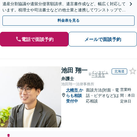
遺産分割協議や遺留分侵害額請求、遺言書作成など、幅広く対応して
います。税理士や司法書士などの他士業と連携してワンストップでの
解決が可能です。ぜひご相談ください。
料金表を見る
電話で面談予約
メールで面談予約
池田 翔一
北海道
インタビュ
ーを見る
弁護士
池田翔一法律事務所
営業時
大崎市
か
面談方法(対面・電
らも相談
話・ビデオなど)は
間：本日
受付中
応相談
定休日