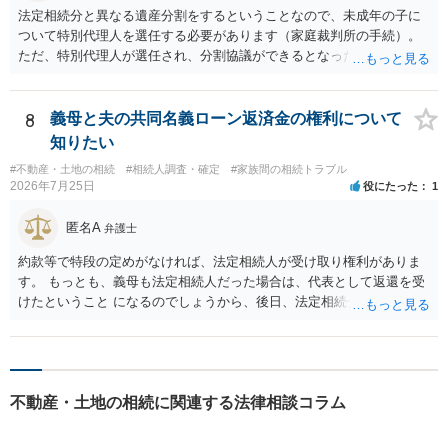
法定相続分と異なる遺産分割をするということなので、未成年の子に
ついて特別代理人を選任する必要があります（家庭裁判所の手続）。
ただ、特別代理人が選任され、分割協議ができるとなったとしても、
不動産の名義の全部を自分にできるかどうかは別問題です。未成年者
の権利も守られなければならないからです。 相続財産全体で、未成年
者の権利が守られているかどうかを判断しなければなりません。 単
8
義母と夫の共同名義ローン返済金の権利について
に、未成年者を今後養育するのは、自分だからという理由では、法定
知りたい
相続分以上に多くの遺産を取得することができるというわけではあり
#不動産・土地の相続
#相続人調査・確定
#家族間の相続トラブル
ません。
2026年7月25日
役にたった
1
匿名A
弁護士
約款等で特段の定めがなければ、法定相続人が受け取り権利がありま
す。 もっとも、義母も法定相続人だった場合は、代表として返還を受
けたということ になるのでしょうから、後日、法定相続分に基づいて
精算を求めることは可能と思います。
不動産・土地の相続に関連する法律相談コラム