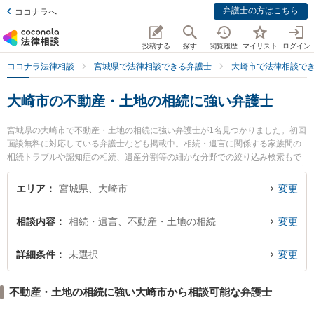
弁護士の方はこちら
ココナラへ
投稿する
探す
閲覧履歴
マイリスト
ログイン
ココナラ法律相談
宮城県で法律相談できる弁護士
大崎市で法律相談で
大崎市の不動産・土地の相続に強い弁護士
宮城県の大崎市で不動産・土地の相続に強い弁護士が1名見つかりました。初回
面談無料に対応している弁護士なども掲載中。相続・遺言に関係する家族間の
相続トラブルや認知症の相続、遺産分割等の細かな分野での絞り込み検索もで
き便利です。特に弁護士法人菅原・佐々木法律事務所の佐々木 康晴弁護士のプ
ロフィール情報や弁護士費用、強みなどが注目されています。『大崎市で土日
エリア
宮城県、大崎市
変更
や夜間に発生した不動産・土地の相続のトラブルを今すぐに弁護士に相談した
い』『不動産・土地の相続のトラブル解決の実績豊富な近くの弁護士を検索し
相談内容
相続・遺言、不動産・土地の相続
変更
たい』『初回相談無料で不動産・土地の相続を法律相談できる大崎市内の弁護
士に相談予約したい』などでお困りの相談者さんにおすすめです。
詳細条件
未選択
変更
不動産・土地の相続に強い大崎市から相談可能な弁護士