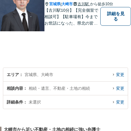
宮城県
大崎市
古川駅
から徒歩10分
|
【古川駅10分】【完全個室で
詳細を見
相談可】【駐車場有】今まで
る
お世話になった、県北の皆さ
んに弁護士として恩返しがで
きたらと考えています。 何か
お困りのことがありました
ら、お気軽にお声がけくださ
い。
エリア
宮城県、大崎市
変更
相談内容
相続・遺言、不動産・土地の相続
変更
詳細条件
未選択
変更
大崎市から近い不動産・土地の相続に強い弁護士