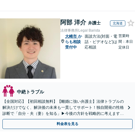
阿部 洋介
弁護士
北海道
法律事務所Legal Barista
営業時
大崎市
か
面談方法(対面・電
らも相談
話・ビデオなど)は
間：本日
受付中
応相談
定休日
中絶トラブル
【全国対応】【初回相談無料】【離婚に強い弁護士】法律トラブルの
解決だけでなく、解決後の未来も一貫してサポート！独自開発の性格
診断で「自分・夫（妻）を知る」▶︎今後の方針を戦略的に考えます！
【休日夜間／オンライン相談OK】
料金表を見る