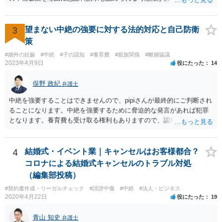
3
望まない中絶の強要に対する法的対応と自己防衛
策
#婚外の妊娠
#中絶
#子の認知
#養育費
#親族関係
#離婚協議
2023年4月9日
役にたった
14
俣野 政紀
弁護士
中絶を強要することはできませんので、pipiさんが最終的にご判断され
ることになります。中絶を強要するために脅迫的な発言があれば犯罪
となります。養育費も受け取る権利もありますので、認知等につきお
相手がきちんと対応しないのであれば弁護士にご相談されることをお
勧めします。
4
結婚式・イベント業｜キャンセルはお客様都合？
コロナによる結婚式キャンセルのトラブル対処
（編集部投稿）
#契約書作成・リーガルチェック
#誹謗中傷
#中絶
#法人・ビジネス
2020年4月22日
役にたった
19
青山 知史
弁護士