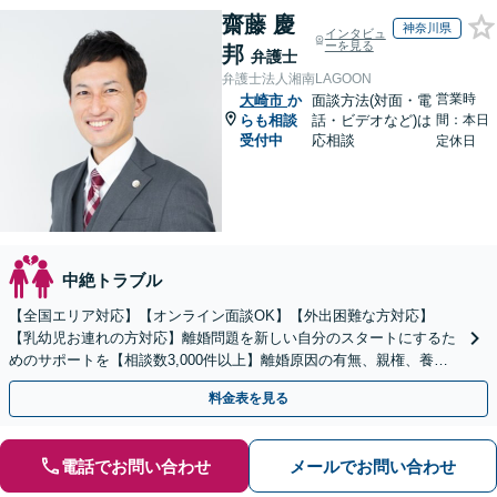
齋藤 慶
神奈川県
インタビュ
ーを見る
邦
弁護士
弁護士法人湘南LAGOON
営業時
大崎市
か
面談方法(対面・電
らも相談
話・ビデオなど)は
間：本日
受付中
応相談
定休日
中絶トラブル
【全国エリア対応】【オンライン面談OK】【外出困難な方対応】
【乳幼児お連れの方対応】離婚問題を新しい自分のスタートにするた
めのサポートを【相談数3,000件以上】離婚原因の有無、親権、養育
費、財産分与、慰謝料請求【夜間・休日相談可】
料金表を見る
電話でお問い合わせ
メールでお問い合わせ