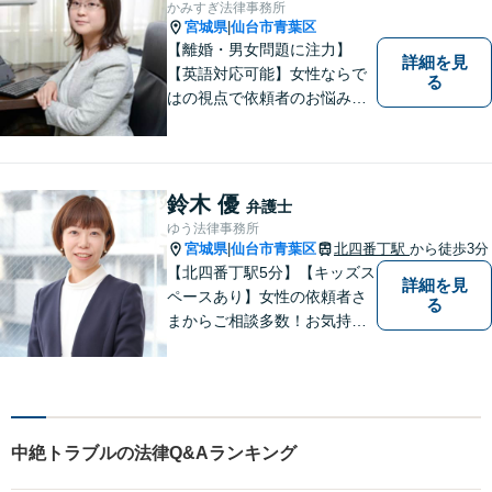
かみすぎ法律事務所
ださい。
宮城県
仙台市青葉区
|
【離婚・男女問題に注力】
詳細を見
【英語対応可能】女性ならで
る
はの視点で依頼者のお悩みに
寄り添い、丁寧かつ迅速なサ
ポートをいたします。離婚・
男女問題やセクハラ事件など
のお困り事がございました
鈴木 優
弁護士
ら、お気軽にご相談くださ
ゆう法律事務所
い。
宮城県
仙台市青葉区
北四番丁駅
から徒歩3分
|
【北四番丁駅5分】【キッズス
詳細を見
ペースあり】女性の依頼者さ
る
まからご相談多数！お気持ち
に寄り添うことを一番大切に
しています。離婚・男女問題
はお任せください！不貞慰謝
料請求／親権・養育費【労働
問題】マタハラなど女性特有
中絶トラブルの法律Q&Aランキング
のトラブルに迅速に対応【初
回相談無料】