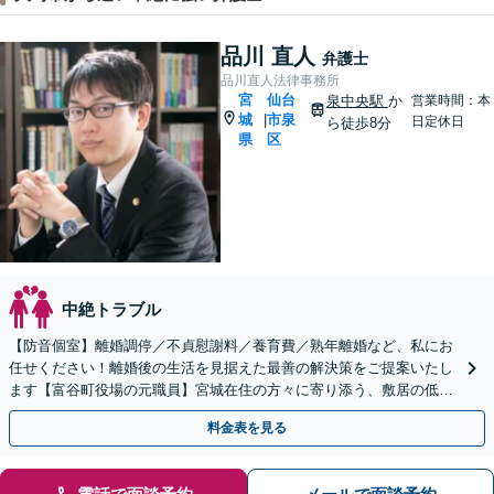
品川 直人
弁護士
品川直人法律事務所
宮
仙台
泉中央駅
か
営業時間：本
城
市泉
|
日定休日
ら徒歩8分
県
区
中絶トラブル
【防音個室】離婚調停／不貞慰謝料／養育費／熟年離婚など、私にお
任せください！離婚後の生活を見据えた最善の解決策をご提案いたし
ます【富谷町役場の元職員】宮城在住の方々に寄り添う、敷居の低い
事務所です【LINE・メール予約可】
料金表を見る