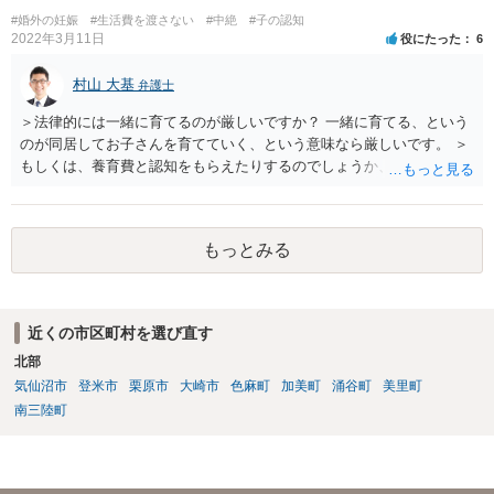
#婚外の妊娠
#生活費を渡さない
#中絶
#子の認知
2022年3月11日
役にたった
6
村山 大基
弁護士
＞法律的には一緒に育てるのが厳しいですか？ 一緒に育てる、という
のが同居してお子さんを育てていく、という意味なら厳しいです。 ＞
もしくは、養育費と認知をもらえたりするのでしょうか、 相手が認知
を拒む場合、調停や裁判などの手続きで認知を求める必要がありま
す。 また、認知されたことを前提に、父親として子を養う義務があり
ますので、 養育費を請求できます。 ただ、極端な話相手に収入がなか
もっとみる
ったり、行方不明だったりすると、実際上の回収が難しい可能性はあ
ります。
近くの市区町村を選び直す
北部
気仙沼市
登米市
栗原市
大崎市
色麻町
加美町
涌谷町
美里町
南三陸町