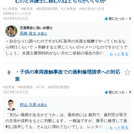
むのと弁護士に頼むのはどちらがいいのか
#人身事故
#被害者
#損害賠償増額
#人身事故
#過失割合の交渉
#保険会社との交渉
2024年5月12日
役にたった
5
交通事故に強い弁護士
髙橋 俊太
弁護士
＞自分なりに調べたのですがLAC基準の弁護士報酬でやってくれるな
ら9対1くらいで ＞和解すると同じくらいのイメージなのですがどうで
しょう。 弁護士費用特約がない方のご依頼の場合の契約内容などは各
事務所の報酬基準によって区々かと思われます。 ＞あと紛センや弁セ
ンで最初から10対0を主張したり期待するのは難しいのでしょうか。
＞1か2は譲らないとセンターとしても無理とかやりたくないとかある
8
・子供の車両接触事故での過剰修理請求への対応
のでしょうか。 私見では、そのようなことはないように思います。紛
策
セン等においても、基本的には、損害論も責任論も裁判所と同じよう
#加害者
#物損事故
#子供
#損害賠償増額
な視点で解決が目指されることになります。
2023年10月1日
役にたった
9
村山 大基
弁護士
「支払い義務があるかどうか」は、最終的には 裁判で、裁判官が双方
の主張や資料をもとに判断します。 一般論ですが、勝手に修理して過
剰に請求しても、そんなに壊れてないでしょ、レンタカーもいらない
でしょ、ということで 言い分通りの請求が認められない可能性はあり