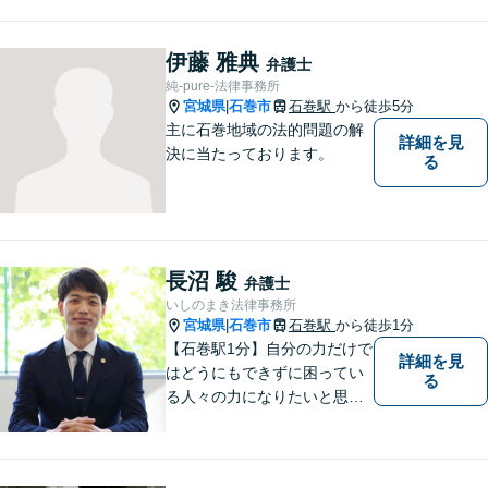
伊藤 雅典
弁護士
純-pure-法律事務所
宮城県
石巻市
石巻駅
から徒歩5分
|
主に石巻地域の法的問題の解
詳細を見
決に当たっております。
る
長沼 駿
弁護士
いしのまき法律事務所
宮城県
石巻市
石巻駅
から徒歩1分
|
【石巻駅1分】自分の力だけで
詳細を見
はどうにもできずに困ってい
る
る人々の力になりたいと思い
弁護士を志しました。依頼者
様に寄り添い、抱えているト
ラブルについて納得のいく解