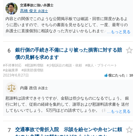
交通事故に強い弁護士
髙橋 俊太
弁護士
内容との関係でこのような公開掲示板では確認・回答に限度があるよ
うに思いますので、そちらの書面を見せるなどして、一度、最寄りの
弁護士に直接個別に相談なさった方がよいかもしれません。 （なお、
既に自主退職により労働契約が終了していて、損害賠償金を分割で支
払うという約束なのであれば、支払計画のリスケジュールの可否につ
いて検討するだけということにはなるはずです。）
6
銀行側の手続き不備により被った損害に対する賠
償の見解を求めます
#不祥事対応
#慰謝料増額
#少額訴訟の相談・依頼
#個人・プライベート
#金融業界
#損害賠償増額
2023年6月27日
役にたった
10
内藤 政信
弁護士
慰謝料は請求できそうですが、金額は些少なものになるでしょう。 銀
行に対して、従前の経緯を集約して、謝罪および慰謝料請求書を 送付
してもいいでしょう。 5万円ほどの請求でしょうか。（私見）
7
交通事故で骨折入院 示談を紛センや弁センに頼