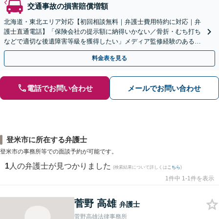
交通事故の損害賠償増額
北海道・東北エリア対応【初回相談無料｜弁護士費用特約に対応｜弁
護士直通電話】「保険会社の提示額に納得いかない／骨折・むち打ち
などで適切な後遺障害等級を獲得したい」メディア監修経験のある、
実績豊富な弁護士が早めの解決をサポート！【夜間相談可】
料金表を見る
電話でお問い合わせ
メールでお問い合わせ
登米市に所在する弁護士
登米市の事務所等での面談予約が可能です。
1
人の弁護士が見つかりました
(検索結果について詳しくは
こちら
)
1件中 1-1件を表示
菅野 高雄
弁護士
菅野高雄法律事務所