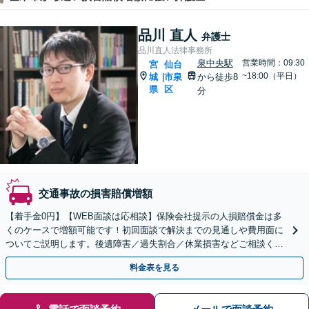
品川 直人
弁護士
品川直人法律事務所
泉中央駅
営業時間：09:30
宮
仙台
~18:00（平日）
城
市泉
から徒歩8
|
県
区
分
交通事故の損害賠償増額
【着手金0円】【WEB面談は応相談】保険会社提示の人損賠償金は多
くのケースで増額可能です！初回面談で解決までの見通しや費用面に
ついてご説明します。後遺障害／過失割合／休業損害などご相談くだ
さい【富谷町役場の元職員】
料金表を見る