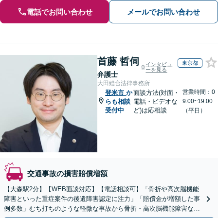
電話でお問い合わせ
メールでお問い合わせ
首藤 哲伺
東京都
インタビュ
ーを見る
弁護士
大田総合法律事務所
営業時間：0
登米市
か
面談方法(対面・
らも相談
電話・ビデオな
9:00~19:00
受付中
ど)は応相談
（平日）
交通事故の損害賠償増額
【大森駅2分】【WEB面談対応】【電話相談可】「骨折や高次脳機能
障害といった重症案件の後遺障害認定に注力」「賠償金が増額した事
例多数」むち打ちのような軽微な事故から骨折・高次脳機能障害など