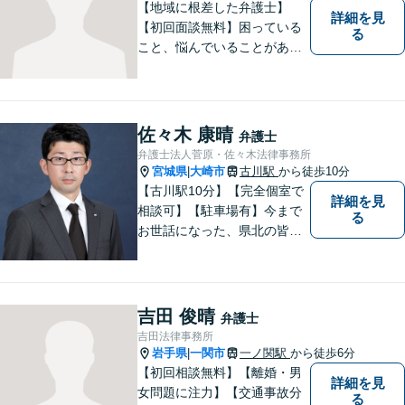
【地域に根差した弁護士】
詳細を見
【初回面談無料】困っている
る
こと、悩んでいることがあっ
たら、「こんなことで相談し
ていいのか」と悩まず、 ひと
まず弁護士に相談してみてく
ださい。離婚問題／借金問題
佐々木 康晴
弁護士
／交通事故／刑事事件など、
弁護士法人菅原・佐々木法律事務所
幅広く対応。【夜間／休日対
宮城県
大崎市
古川駅
から徒歩10分
|
応可能】
【古川駅10分】【完全個室で
詳細を見
相談可】【駐車場有】今まで
る
お世話になった、県北の皆さ
んに弁護士として恩返しがで
きたらと考えています。 何か
お困りのことがありました
ら、お気軽にお声がけくださ
吉田 俊晴
弁護士
い。
吉田法律事務所
岩手県
一関市
一ノ関駅
から徒歩6分
|
【初回相談無料】【離婚・男
詳細を見
女問題に注力】【交通事故分
る