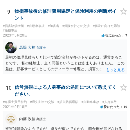
ます。 有利かどうか、というご質問は抽象的すぎるというか、何を基
準に回答すればいいのかわからないので 回答が難しいです。 ネット上
9
物損事故後の修理費用協定と保険利用の判断ポイ
で、資料も見ていない中の回答でよければ、 相手からすると３５万円
ント
請求するには３５万円損害出てますよね、というのを裁判で証明しな
#損害賠償増額
#自動車事故
#加害者
#保険会社との交渉
#解決に向けた示談
いといけないので、 反論となる証拠（３万ぐらいの見積もりとか）が
#物損事故
あるなら、こちらに勝ち目が（ネットでお書きいただいた事情を読む
2023年5月20日
役にたった
7
限りですが）あると思います。
馬場 大祐
弁護士
最初の修理見積もりと比べて協定金額が多少下がるのは、通常あるこ
とです。 私の経験上、全く同額ということはあまりありません。 この
差は、顧客サービスとしてのディーラー修理と、損害の公平な分担と
しての損害算定（協定）の違いにより必然的に生じるものかと思いま
す。 ですので、もらえる賠償額は協定額が基準になってしまいます。
なお、協定（減額）に応じたのは修理工場の方ですので、修理見積も
10
信号無視による人身事故の処罰について教えてく
りと比較して工賃など下げているところがあれば、返金を交渉してみ
ださい。
てもよいかもしれませんね。 ただ、法的な権利に基づいて当然に減額
#弁護士費用特約
#過失割合の交渉
#損害賠償増額
#自動車事故
#人身事故
を請求できるものではないので、確実に減額できるとは言い切れない
2021年9月18日
役にたった
10
点にご留意ください。 実際にかかった費用を聞く保険会社の質問の趣
旨は、文脈が分かりませんので、ちょっと分かりかねてしまいます。
内藤 政信
弁護士
ひょっとしたら修理工場が「盛っている」可能性を疑っているかもし
れませんね。 保険会社は、協定金額×相手の過失割合％の算式で支払
被害は軽微なようですが、違反が重いですから、罰金刑が選択される