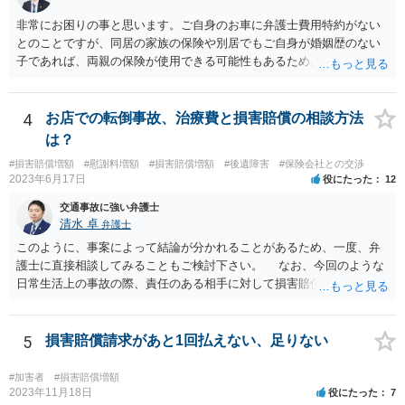
非常にお困りの事と思います。ご自身のお車に弁護士費用特約がない
とのことですが、同居の家族の保険や別居でもご自身が婚姻歴のない
子であれば、両親の保険が使用できる可能性もあるため、まだ確認し
てないようであれば、ご確認されると良いかと思います。 弁護士費用
特約がない場合の対応についてですが、まずは民事調停という手続き
を利用することも手かと思います。訴訟の手続きよりも話し合いを重
4
お店での転倒事故、治療費と損害賠償の相談方法
視したものであり、書類を作る作業も頻繁には要求されないため、ご
は？
質問者様の状況を踏まえるとおすすめできる手続きかと考えます。具
#損害賠償増額
#慰謝料増額
#損害賠償増額
#後遺障害
#保険会社との交渉
体的な利用方法に関しては、管轄の裁判所に問い合わせいただければ
2023年6月17日
役にたった
12
教えてもらえると思います（https://www.courts.go.jp/fukuoka/saiban/
madoguti_kani/index.html）。 以上、ご参考いただけますと幸いです。
交通事故に強い弁護士
清水 卓
弁護士
このように、事案によって結論が分かれることがあるため、一度、弁
護士に直接相談してみることもご検討下さい。 なお、今回のような
日常生活上の事故の際、責任のある相手に対して損害賠償請求する際
の弁護士費用がご加入の保険から出る特約が付いている場合がありま
す（ご自宅の火災保険や自動車の任意保険等を確認してみて下さい。
加入したつもりがなくても、確認してみたら付いていたということが
5
損害賠償請求があと1回払えない、足りない
ありますので）。
#加害者
#損害賠償増額
2023年11月18日
役にたった
7