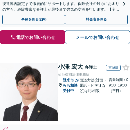
後遺障害認定まで徹底的にサポートします。保険会社の対応にお困り
の方も、経験豊富な弁護士が最後まで強気の交渉を行います。【全国
13拠点】お気軽にご相談ください。
事例を見る(2件)
料金表を見る
電話でお問い合わせ
メールでお問い合わせ
小澤 宏大
弁護士
宮城県
仙台榴岡法律事務所
営業時間：0
登米市
か
面談方法(対面・
らも相談
電話・ビデオな
9:30~19:00
受付中
ど)は応相談
（平日）