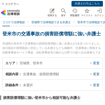
弁護士の方はこちら
ココナラへ
投稿する
探す
閲覧履歴
マイリスト
ログイン
ココナラ法律相談
宮城県で法律相談できる弁護士
登米市で法律相談で
登米市の交通事故の損害賠償増額に強い弁護士
宮城県の登米市で交通事故の損害賠償増額に強い弁護士が1名見つかりました。
休日面談や夜間面談に対応している弁護士なども掲載中。交通事故に関係する
自動車事故やバイク事故、自転車事故等の細かな分野での絞り込み検索もでき
便利です。特に菅野高雄法律事務所の菅野 高雄弁護士のプロフィール情報や弁
護士費用、強みなどが注目されています。『登米市で土日や夜間に発生した交
エリア
宮城県、登米市
変更
通事故の損害賠償増額のトラブルを今すぐに弁護士に相談したい』『交通事故
の損害賠償増額のトラブル解決の実績豊富な近くの弁護士を検索したい』『初
相談内容
交通事故、損害賠償増額
変更
回相談無料で交通事故の損害賠償増額を法律相談できる登米市内の弁護士に相
談予約したい』などでお困りの相談者さんにおすすめです。
詳細条件
未選択
変更
損害賠償増額に強い登米市から相談可能な弁護士