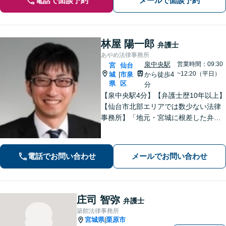
電話で面談予約
メールで面談予約
林屋 陽一郎
弁護士
あやめ法律事務所
泉中央駅
営業時間：09:30
宮
仙台
~12:20（平日）
城
市泉
から徒歩4
|
県
区
分
【泉中央駅4分】【弁護士歴10年以上】
【仙台市北部エリアでは数少ない法律
事務所】「地元・宮城に根差した弁護
活動／仙台市青葉区、泉区、富谷市、
大和町、利府町など」
電話でお問い合わせ
メールでお問い合わせ
庄司 智弥
弁護士
築館法律事務所
宮城県
栗原市
|