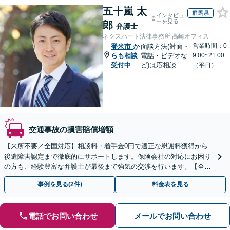
五十嵐 太
群馬県
インタビュ
ーを見る
郎
弁護士
ネクスパート法律事務所 高崎オフィス
営業時間：0
登米市
か
面談方法(対面・
らも相談
電話・ビデオな
9:00~21:00
受付中
ど)は応相談
（平日）
交通事故の損害賠償増額
【来所不要／全国対応】相談料・着手金0円で適正な慰謝料獲得から
後遺障害認定まで徹底的にサポートします。保険会社の対応にお困り
の方も、経験豊富な弁護士が最後まで強気の交渉を行います。【全国
13拠点】お気軽にご相談ください。
事例を見る(2件)
料金表を見る
電話でお問い合わせ
メールでお問い合わせ