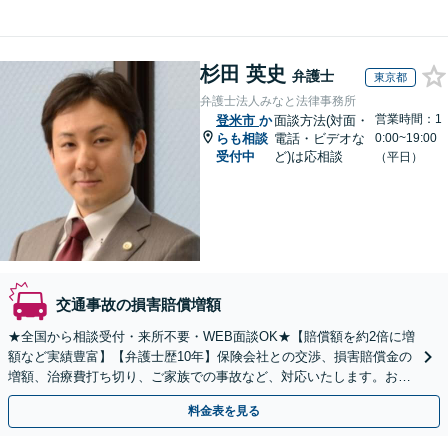
杉田 英史
弁護士
東京都
弁護士法人みなと法律事務所
営業時間：1
登米市
か
面談方法(対面・
らも相談
電話・ビデオな
0:00~19:00
受付中
ど)は応相談
（平日）
交通事故の損害賠償増額
★全国から相談受付・来所不要・WEB面談OK★【賠償額を約2倍に増
額など実績豊富】【弁護士歴10年】保険会社との交渉、損害賠償金の
増額、治療費打ち切り、ご家族での事故など、対応いたします。お早
めにご相談ください【初回相談・着手金無料】
料金表を見る