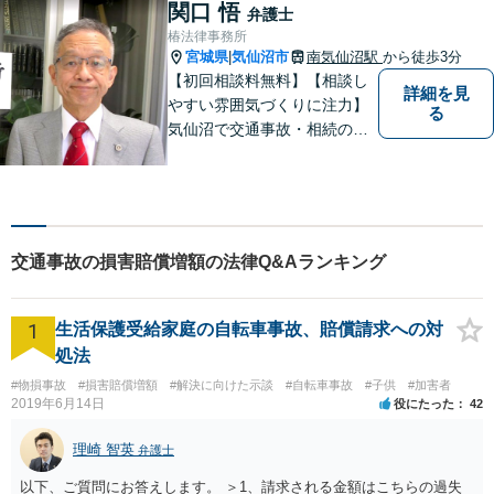
決ができるよう、サポートい
関口 悟
弁護士
たします。ぜひ一度ご相談く
椿法律事務所
ださい。
宮城県
気仙沼市
南気仙沼駅
から徒歩3分
|
【初回相談料無料】【相談し
詳細を見
やすい雰囲気づくりに注力】
る
気仙沼で交通事故・相続のこ
となら椿法律事務所におまか
せください！不動産（売買・
賃貸・欠陥住宅）・相続・離
婚・刑事事件のご相談にも対
応します。【南気仙沼駅3分】
交通事故の損害賠償増額の法律Q&Aランキング
1
生活保護受給家庭の自転車事故、賠償請求への対
処法
#物損事故
#損害賠償増額
#解決に向けた示談
#自転車事故
#子供
#加害者
2019年6月14日
役にたった
42
理崎 智英
弁護士
以下、ご質問にお答えします。 ＞1、請求される金額はこちらの過失