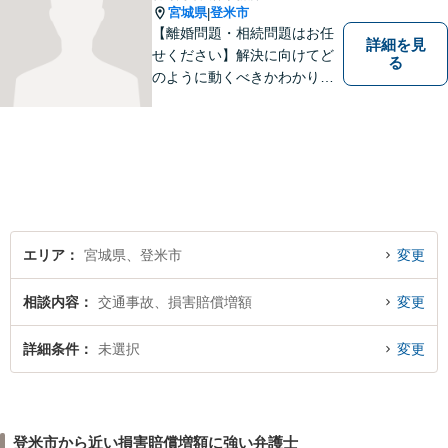
宮城県
登米市
|
【離婚問題・相続問題はお任
詳細を見
せください】解決に向けてど
る
のように動くべきかわかりや
すくご説明いたします。【法
テラス利用可】【事前予約で
夜間・休日対応可】お早めの
ご相談が、納得のいく解決へ
の第一歩です。
エリア
宮城県、登米市
変更
相談内容
交通事故、損害賠償増額
変更
詳細条件
未選択
変更
登米市から近い損害賠償増額に強い弁護士