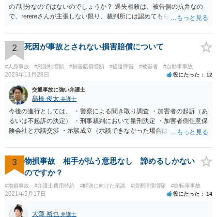
の7割分なのではないのでしょうか？ 過失相殺は、被告側の抗弁なの
で、rerereさんが主張しない限り、裁判所には認めてもらえません。
そのため、こちらの過失が７割だとお考えなのであれば、訴訟でもそ
のように主張する必要があります。 ＞2、毎月数千円の支払いを認め
てもらえない場合はどうなるのでしょうか？ 判決→強制執行という流
2
死因が事故とされない損害賠償について
れになると思います。 ＞3、仮執行と言う事は保護費を差押えられる
のでしょうか？ 口座に残高がない場合、動産執行などもされるのでし
#人身事故
#慰謝料増額
#損害賠償増額
#後遺障害
#被害者
#自動車事故
ょうか？ 保護費自体は差し押さえることが出来ませんが、保護費が入
2023年11月28日
役にたった
12
金される口座は特に差押えが禁止されているわけではないので、差押
交通事故に強い弁護士
えを受けてしまう可能性はあります。 なお、動産執行については、換
髙橋 俊太
弁護士
価可能なものがなければ不奏功に終わると思います。
今後の進行としては、 ・警察による聞き取り調査 ・加害者の起訴（あ
るいは不起訴の決定） ・刑事裁判において量刑決定 ・加害者側任意保
険会社と示談交渉 ・示談成立（示談できなかった場合は裁判） となり
ます。なお、警察では、お母様の生前のご様子やご遺族の被害感情、
加害者に対する処罰感情など尋ねられるはずですので、率直にお答え
になるとよいと思います。
3
物損事故 相手が払う意思なし 諦めるしかない
のですか？
#物損事故
#弁護士費用特約
#解決に向けた示談
#損害賠償増額
#自転車事故
2021年5月17日
役にたった
14
大薄 裕也
弁護士