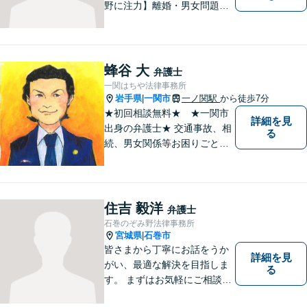
野に注力】離婚・男女問題、
交通事故、遺産相続を中心と
して、一般民事、刑事事件に
ついて幅広く取り扱いしてお
ります。何かお困りごとがご
蜂谷 大
弁護士
ざいましたら、お気軽にご相
一関はちや法律事務所
談ください。
岩手県
一関市
一ノ関駅
から徒歩7分
|
★初回相談無料★ ★一関市
詳細を見
出身の弁護士★ 交通事故、相
る
続、男女関係等お困りごとが
ございましたらご連絡くださ
い。
住吉 毅洋
弁護士
石巻のぞみ野法律事務所
宮城県
石巻市
|
皆さまから丁寧にお話をうか
詳細を見
がい、最適な解決を目指しま
る
す。 まずはお気軽にご相談く
ださい。