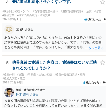
4
夫に遺産相続をさせたくないです。
#家族間の相続トラブル
#自筆証書遺言の作成
#遺留分侵害額請求・放棄
#遺言
#相続放棄
#遺言の真偽鑑定・遺言無効
2022年3月1日
役にたった
8
匿名B
弁護士
あなたのお考えが実現できるかどうかは、民法８９２条の「廃除」の
請求を家庭裁判所で認めてもらえるかどうか、です。「廃除」の理由
となる事実関係は、「虐待」をうけたか、「重大な侮辱」を受けた
か、推定相続人たる夫に「その他著しい非行」があったか否かです。
「廃除」は遺言でも可能です（民法８９３条）。 弁護士に具体的な事
情を話して相談して、「廃除」が可能か、実際に法律相談を受けるこ
5
他界直後に協議した内容は、協議書はないが反映
とをお勧めします。
されるのでしょうか？
#遺産分割
#協議
#不動産・土地の相続
#遺留分侵害額請求・放棄
#相続人調査・確定
2018年1月24日
役にたった
10
相続・遺言に強い弁護士
鈴木 崇裕
弁護士
ＡＢＣ間の遺産分割協議に基づく現実の分割（たとえば預金の解約）
がなされていないことを前提として回答いたします。 ＡＢＣ間の遺産