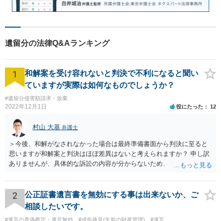
遺留分の法律Q&Aランキング
1
和解案を受け容れないと判決で不利になると聞い
ていますが実際は如何なものでしょうか？
#遺留分侵害額請求・放棄
2022年12月1日
役にたった
12
村山 大基
弁護士
＞今後、和解がなされなかった場合は最終準備書面から判決に至ると
思いますが和解案と判決はほぼ差異はないと考えられますか？ 申し訳
ありませんが、具体的な訴訟の内容が分からないため、 何とも回答が
難しい、といわざるを得ません。 繰り返しになりますが、事情をよく
わかっている代理人弁護士に聞くか、 訴訟資料を持って面談相談に行
ってみましょう。 その上で、一般論として回答するなら、和解案と判
2
公正証書遺言書を無効にする事は出来ないか、ご
決は（ケースによって程度の差はあっても）食い違うことが多いで
相談したいです。
す。 金額は適当ですが、例えば判決で１００万円支払え、という結論
#遺言の真偽鑑定・遺言無効
#成年後見(生前の財産管理)
#遺言