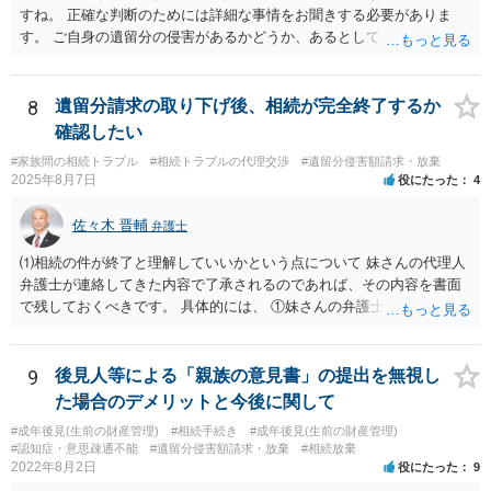
すね。 正確な判断のためには詳細な事情をお聞きする必要がありま
す。 ご自身の遺留分の侵害があるかどうか、あるとしてどの程度の金
額となるかを正確に把握されたいのであれば、一度お近くの弁護士に
相談されるのが良いと思います。
8
遺留分請求の取り下げ後、相続が完全終了するか
確認したい
#家族間の相続トラブル
#相続トラブルの代理交渉
#遺留分侵害額請求・放棄
2025年8月7日
役にたった
4
佐々木 晋輔
弁護士
⑴相続の件が終了と理解していいかという点について 妹さんの代理人
弁護士が連絡してきた内容で了承されるのであれば、その内容を書面
で残しておくべきです。 具体的には、 ①妹さんの弁護士に対して、連
絡してきた内容（遺留分請求は取り下げる、唯一執行されていない母
の預金を振り込めば終了など）を記載した合意書等の書面を作成して
もらう。 ②相談者様はその書面の内容をしっかり確認する。納得でき
9
後見人等による「親族の意見書」の提出を無視し
ない部分があれば、説明を求めたり、修正を求める。 なお、相続に
た場合のデメリットと今後に関して
関してお互いに債権債務がないことを確認する旨を記載してもらいま
#成年後見(生前の財産管理)
#相続手続き
#成年後見(生前の財産管理)
しょう。その記載があれば、相続の件は終了となります。 ③合意書等
#認知症・意思疎通不能
#遺留分侵害額請求・放棄
#相続放棄
が納得できる内容になれば、お互いに署名捺印する。 という流れで
2022年8月2日
役にたった
9
す。 合意書等に署名捺印してもいいか不安があるようでしたら、署名