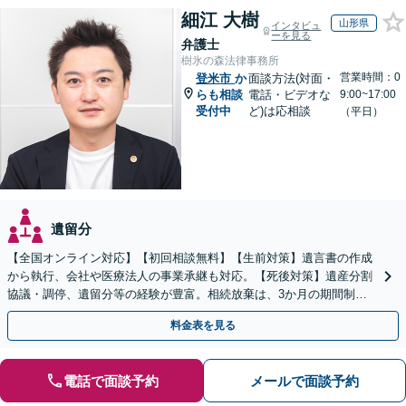
細江 大樹
山形県
インタビュ
ーを見る
弁護士
樹氷の森法律事務所
営業時間：0
登米市
か
面談方法(対面・
らも相談
電話・ビデオな
9:00~17:00
受付中
ど)は応相談
（平日）
遺留分
【全国オンライン対応】【初回相談無料】【生前対策】遺言書の作成
から執行、会社や医療法人の事業承継も対応。【死後対策】遺産分割
協議・調停、遺留分等の経験が豊富。相続放棄は、3か月の期間制限
があるため、お早めにご相談ください。【無料駐車場あり】
料金表を見る
電話で面談予約
メールで面談予約