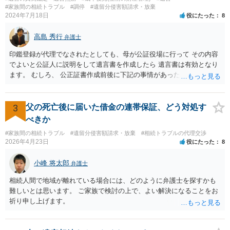
になりそうな場合、 そのまま１００万円を和解案として提示しても、
#家族間の相続トラブル
#調停
#遺留分侵害額請求・放棄
判決と変わらないなら払う側としてはあまり和解に応じようという気
2024年7月18日
役にたった
8
にはなりにくいです。 他方で、７０万円で和解を提示した場合、 「こ
のまま判決で１００万円支払いとなるより、７０万円でまとめた方が
高島 秀行
弁護士
マシ」ということで、 合意の可能性が出てきます。 応じるかどうか
は、判決になったらどうなりそうか、という点についての検討が不可
印鑑登録が代理でなされたとしても、母が公証役場に行って その内容
欠ですので、 初めに述べた通り、代理人と相談するか、資料を持って
でよいと公証人に説明をして遺言書を作成したら 遺言書は有効となり
面談相談に行ってみることをお勧めします。
ます。 むしろ、 公正証書作成前後に下記の事情があったことが証明で
きれば判断能力がなく 無効だったと主張することが可能です。 翌年1
月に携帯が新しくなった母からの第一声は「ここにいたら殺される」
「面会に来てくれ」で、長男に聞くと「面会は出来ない。俺は携帯電
3
父の死亡後に届いた借金の連帯保証、どう対処す
話の使い方を教える為に会っている」「母の話は聞かなくて良い」と
べきか
電話が切れました。その後の電話でも「食事に毒が入っている」「体
#家族間の相続トラブル
#遺留分侵害額請求・放棄
#相続トラブルの代理交渉
にチップが埋められている」等、おかしかったです。 当時の診療記
2026年4月23日
役にたった
8
録、介護認定の資料、介護記録を取得して 弁護士に面談で相談された
方がよいと思います。
小峰 将太郎
弁護士
相続人間で地域が離れている場合には、どのように弁護士を探すかも
難しいとは思います。 ご家族で検討の上で、よい解決になることをお
祈り申し上げます。