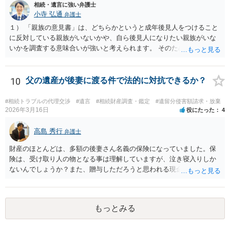
相続・遺言に強い弁護士
捺印する前に、相談者様も別の弁護士に相談して確認してもらうので
小寺 弘通
弁護士
もいいと思います。 ⑵振込先が弁護士宛であることについて 代理人弁
護士の預り口座を振込先とするのはよくあることです。 問題ないと思
１） 「親族の意見書」は、どちらかというと成年後見人をつけること
います。
に反対している親族がいないかや、自ら後見人になりたい親族がいな
いかを調査する意味合いが強いと考えられます。 そのため、ご相談の
ご事情であれば無視してしまっても特に不都合はないと考えられま
す。 ２） 場合によっては、介護や被後見人の財産の処分等に関して、
後見人から相談があることも考えられます。 また、お祖母さんがお亡
10
父の遺産が後妻に渡る件で法的に対抗できるか？
くなりになった場合、相続人となる可能性がありますが、 その場合は
相続放棄されれば問題ありません。 ３） 完全に拒否する方法はないか
#相続トラブルの代理交渉
#遺言
#相続財産調査・鑑定
#遺留分侵害額請求・放棄
もしれませんが、 関わりを持ちたくないとのことでしたら、親族の意
2026年3月16日
役にたった
4
見書にその旨を記載して提出しておけば良いかも知れません。 後見人
としても、関わりを拒否している親族にあえて連絡をしてくる可能性
高島 秀行
弁護士
は低いと考えられます。 以上、ご参考になさってください。
財産のほとんどは、多額の後妻さん名義の保険になっていました。保
険は、受け取り人の物となる事は理解していますが、泣き寝入りしか
ないんでしょうか？また、贈与しただろうと思われる現金の引き出し
も数年ありました。この現金についても泣き寝入りしかないんでしょ
うか？ 保険は原則として受取人のものですが、遺産全体での保険金
の割合が高い場合、掛け金が一括払いで、保険金が掛け金の額と同様
もっとみる
の額の場合などは特別受益として遺留分の対象となる可能性がありま
す。 多額の現金の引き出しは、相手に渡ったかどうか、そのとき父