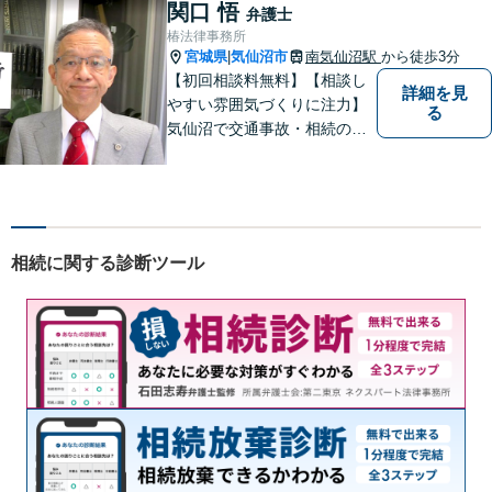
決ができるよう、サポートい
関口 悟
弁護士
たします。ぜひ一度ご相談く
椿法律事務所
ださい。
宮城県
気仙沼市
南気仙沼駅
から徒歩3分
|
【初回相談料無料】【相談し
詳細を見
やすい雰囲気づくりに注力】
る
気仙沼で交通事故・相続のこ
となら椿法律事務所におまか
せください！不動産（売買・
賃貸・欠陥住宅）・相続・離
婚・刑事事件のご相談にも対
応します。【南気仙沼駅3分】
相続に関する診断ツール