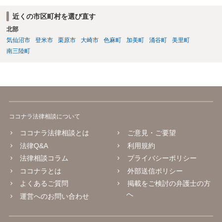
の判断能力など事情によります。 弁護士に面談で詳しい事情を話し
て相談された方がよいと思います。
近くの市区町村を選び直す
北部
気仙沼市
登米市
栗原市
大崎市
色麻町
加美町
涌谷町
美里町
南三陸町
ココナラ法律相談について
ココナラ法律相談とは
ご意見・ご要望
法律Q&A
利用規約
法律相談コラム
プライバシーポリシー
ココナラとは
外部送信ポリシー
よくあるご質問
掲載をご検討の弁護士の方
へ
運営へのお問い合わせ