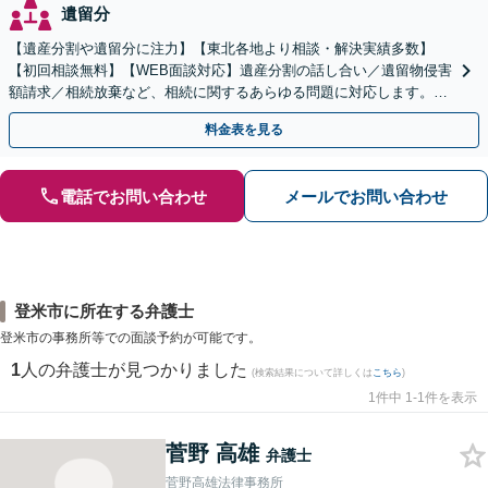
遺留分
【遺産分割や遺留分に注力】【東北各地より相談・解決実績多数】
【初回相談無料】【WEB面談対応】遺産分割の話し合い／遺留物侵害
額請求／相続放棄など、相続に関するあらゆる問題に対応します。ご
事情やご意向を丁寧にお聞きし、有利な解決を目指します
料金表を見る
電話でお問い合わせ
メールでお問い合わせ
登米市に所在する弁護士
登米市の事務所等での面談予約が可能です。
1
人の弁護士が見つかりました
(検索結果について詳しくは
こちら
)
1件中 1-1件を表示
菅野 高雄
弁護士
菅野高雄法律事務所