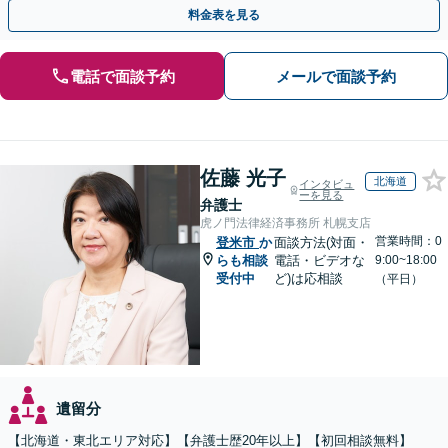
じた最適な方法をご提案します【夜間相談可】
料金表を見る
電話で面談予約
メールで面談予約
佐藤 光子
北海道
インタビュ
ーを見る
弁護士
虎ノ門法律経済事務所 札幌支店
営業時間：0
登米市
か
面談方法(対面・
らも相談
電話・ビデオな
9:00~18:00
受付中
ど)は応相談
（平日）
遺留分
【北海道・東北エリア対応】【弁護士歴20年以上】【初回相談無料】