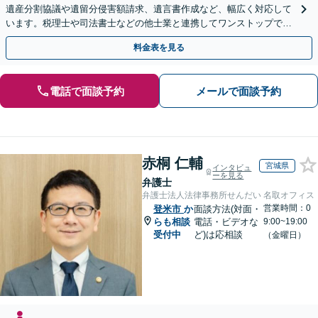
遺産分割協議や遺留分侵害額請求、遺言書作成など、幅広く対応して
います。税理士や司法書士などの他士業と連携してワンストップでの
解決が可能です。ぜひご相談ください。
料金表を見る
電話で面談予約
メールで面談予約
赤桐 仁輔
宮城県
インタビュ
ーを見る
弁護士
弁護士法人法律事務所せんだい 名取オフィス
営業時間：0
登米市
か
面談方法(対面・
らも相談
電話・ビデオな
9:00~19:00
受付中
ど)は応相談
（金曜日）