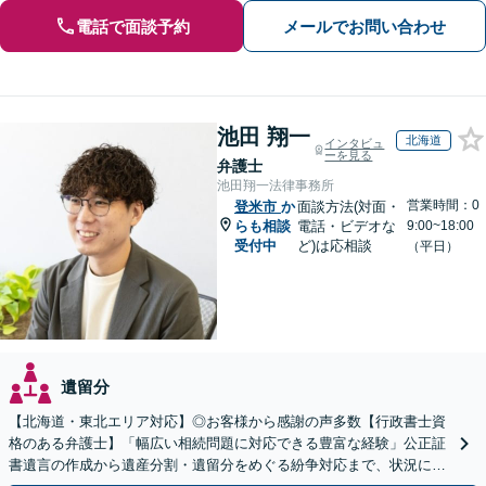
電話で面談予約
メールでお問い合わせ
池田 翔一
北海道
インタビュ
ーを見る
弁護士
池田翔一法律事務所
営業時間：0
登米市
か
面談方法(対面・
らも相談
電話・ビデオな
9:00~18:00
受付中
ど)は応相談
（平日）
遺留分
【北海道・東北エリア対応】◎お客様から感謝の声多数【行政書士資
格のある弁護士】「幅広い相続問題に対応できる豊富な経験」公正証
書遺言の作成から遺産分割・遺留分をめぐる紛争対応まで、状況に応