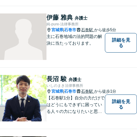
伊藤 雅典
弁護士
純-pure-法律事務所
宮城県
石巻市
石巻駅
から徒歩5分
|
主に石巻地域の法的問題の解
詳細を見
決に当たっております。
る
長沼 駿
弁護士
いしのまき法律事務所
宮城県
石巻市
石巻駅
から徒歩1分
|
【石巻駅1分】自分の力だけで
詳細を見
はどうにもできずに困ってい
る
る人々の力になりたいと思い
弁護士を志しました。依頼者
様に寄り添い、抱えているト
ラブルについて納得のいく解