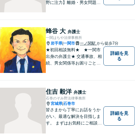
野に注力】離婚・男女問題、
交通事故、遺産相続を中心と
して、一般民事、刑事事件に
ついて幅広く取り扱いしてお
ります。何かお困りごとがご
蜂谷 大
弁護士
ざいましたら、お気軽にご相
一関はちや法律事務所
談ください。
岩手県
一関市
一ノ関駅
から徒歩7分
|
★初回相談無料★ ★一関市
詳細を見
出身の弁護士★ 交通事故、相
る
続、男女関係等お困りごとが
ございましたらご連絡くださ
い。
住吉 毅洋
弁護士
石巻のぞみ野法律事務所
宮城県
石巻市
|
皆さまから丁寧にお話をうか
詳細を見
がい、最適な解決を目指しま
る
す。 まずはお気軽にご相談く
ださい。