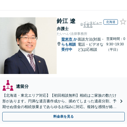
鈴江 遼
北海道
インタビュー
を見る
弁護士
たいへい法律事務所
営業時間：0
登米市
か
面談方法(対面・
らも相談
電話・ビデオな
9:30~19:30
受付中
ど)は応相談
（平日）
遺留分
【北海道・東北エリア対応】【初回相談無料】相続はご家族の数だけ
形があります。円満な遺言書作成から、揉めてしまった遺産分割、予
期せぬ借金の相続放棄まであらゆるお悩みに対応。複雑な感情が絡む
相続トラブルもまずはご相談ください。WEB面談可。
料金表を見る