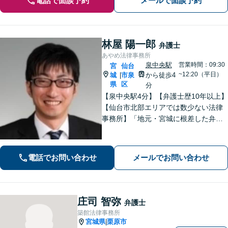
電話で面談予約
メールで面談予約
林屋 陽一郎
弁護士
あやめ法律事務所
泉中央駅
営業時間：09:30
宮
仙台
~12:20（平日）
城
市泉
から徒歩4
|
県
区
分
【泉中央駅4分】【弁護士歴10年以上】
【仙台市北部エリアでは数少ない法律
事務所】「地元・宮城に根差した弁護
活動／仙台市青葉区、泉区、富谷市、
大和町、利府町など」
電話でお問い合わせ
メールでお問い合わせ
庄司 智弥
弁護士
築館法律事務所
宮城県
栗原市
|