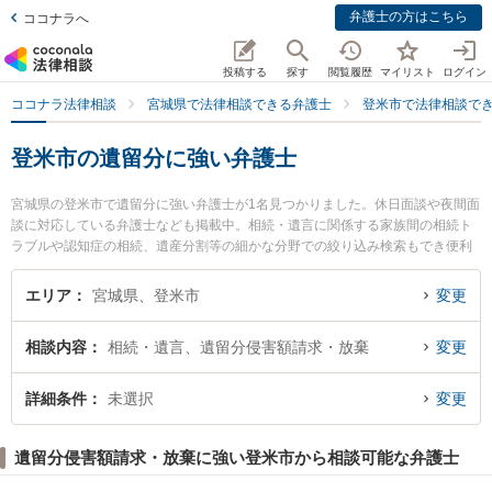
弁護士の方はこちら
ココナラへ
投稿する
探す
閲覧履歴
マイリスト
ログイン
ココナラ法律相談
宮城県で法律相談できる弁護士
登米市で法律相談で
登米市の遺留分に強い弁護士
宮城県の登米市で遺留分に強い弁護士が1名見つかりました。休日面談や夜間面
談に対応している弁護士なども掲載中。相続・遺言に関係する家族間の相続ト
ラブルや認知症の相続、遺産分割等の細かな分野での絞り込み検索もでき便利
です。特に菅野高雄法律事務所の菅野 高雄弁護士のプロフィール情報や弁護士
費用、強みなどが注目されています。『登米市で土日や夜間に発生した遺留分
エリア
宮城県、登米市
変更
のトラブルを今すぐに弁護士に相談したい』『遺留分のトラブル解決の実績豊
富な近くの弁護士を検索したい』『初回相談無料で遺留分を法律相談できる登
相談内容
相続・遺言、遺留分侵害額請求・放棄
変更
米市内の弁護士に相談予約したい』などでお困りの相談者さんにおすすめで
す。
詳細条件
未選択
変更
遺留分侵害額請求・放棄に強い登米市から相談可能な弁護士