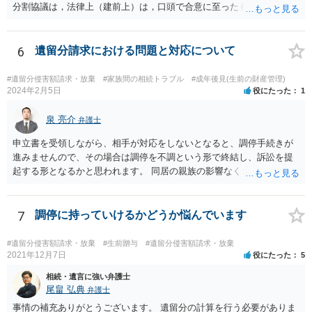
分割協議は，法律上（建前上）は，口頭で合意に至ったものであって
も有効です。 しかし，口頭で合意したことを立証する方法がありませ
ん。 また，不動産の名義を移転するためには，遺産分割協議書への署
名捺印を得る必要があります。 したがって，残念ながら，「ＡＢＣ間
6
遺留分請求における問題と対応について
の遺産分割協議が有効に成立している」という前提に基づく主張は困
難と思われます。 「ＡＢＣ間の遺産分割協議は未了のまま，ＡとＢが
#遺留分侵害額請求・放棄
#家族間の相続トラブル
#成年後見(生前の財産管理)
死亡し，二次相続が発生した」という前提に基づいて協議を進める必
2024年2月5日
役にたった
1
要があります。 もちろん，Ｃの立場としては，ＡＢＣ間の遺産分割協
議の内容を前提とした主張をすることが最も有利ですが，ＡＢの相続
泉 亮介
弁護士
人は応じない姿勢を示していることから，実現は困難だと思います。
申立書を受領しながら、相手が対応をしないとなると、調停手続きが
主張としては維持しつつも，現実的な解決方法（遺産分割協議の落と
進みませんので、その場合は調停を不調という形で終結し、訴訟を提
しどころ）としては，譲歩することを甘受しなければならないかもし
起する形となるかと思われます。 同居の親族の影響なく、というのは
れません。
難しいでしょう。ただ、裁判や調停の中では主張等が書面で残るた
め、後からひっくり返すということは難しくなってくるかと思われま
す。 公開相談の場でのご相談については、どうしても限界が出てしま
7
調停に持っていけるかどうか悩んでいます
うため、一度個別にご相談をされることをお勧めいたします。
#遺留分侵害額請求・放棄
#生前贈与
#遺留分侵害額請求・放棄
2021年12月7日
役にたった
5
相続・遺言に強い弁護士
尾畠 弘典
弁護士
事情の補充ありがとうございます。 遺留分の計算を行う必要がありま