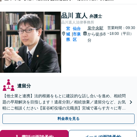
品川 直人
弁護士
品川直人法律事務所
泉中央駅
営業時間：09:30
宮
仙台
~18:00（平日）
城
市泉
から徒歩8
|
県
区
分
遺留分
【他士業と連携】法的根拠をもとに建設的な話し合いを進め、相続問
題の早期解決を目指します！遺産分割／相続放棄／遺留分など、お気
軽にご相談ください【富谷町役場の元職員】宮城で暮らす方々に寄り
添う、敷居の低い事務所です【無料駐車場あり】
料金表を見る