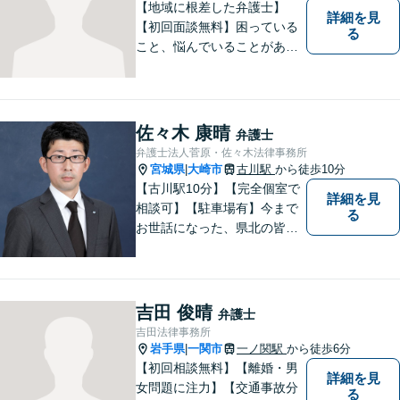
【地域に根差した弁護士】
詳細を見
【初回面談無料】困っている
る
こと、悩んでいることがあっ
たら、「こんなことで相談し
ていいのか」と悩まず、 ひと
まず弁護士に相談してみてく
ださい。離婚問題／借金問題
佐々木 康晴
弁護士
／交通事故／刑事事件など、
弁護士法人菅原・佐々木法律事務所
幅広く対応。【夜間／休日対
宮城県
大崎市
古川駅
から徒歩10分
|
応可能】
【古川駅10分】【完全個室で
詳細を見
相談可】【駐車場有】今まで
る
お世話になった、県北の皆さ
んに弁護士として恩返しがで
きたらと考えています。 何か
お困りのことがありました
ら、お気軽にお声がけくださ
吉田 俊晴
弁護士
い。
吉田法律事務所
岩手県
一関市
一ノ関駅
から徒歩6分
|
【初回相談無料】【離婚・男
詳細を見
女問題に注力】【交通事故分
る