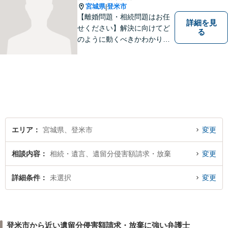
宮城県
登米市
|
【離婚問題・相続問題はお任
詳細を見
せください】解決に向けてど
る
のように動くべきかわかりや
すくご説明いたします。【法
テラス利用可】【事前予約で
夜間・休日対応可】お早めの
ご相談が、納得のいく解決へ
の第一歩です。
エリア
宮城県、登米市
変更
相談内容
相続・遺言、遺留分侵害額請求・放棄
変更
詳細条件
未選択
変更
登米市から近い遺留分侵害額請求・放棄に強い弁護士