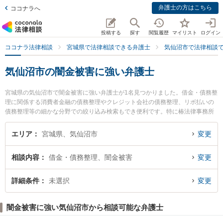
弁護士の方はこちら
ココナラへ
投稿する
探す
閲覧履歴
マイリスト
ログイン
ココナラ法律相談
宮城県で法律相談できる弁護士
気仙沼市で法律相談
気仙沼市の闇金被害に強い弁護士
宮城県の気仙沼市で闇金被害に強い弁護士が1名見つかりました。借金・債務整
理に関係する消費者金融の債務整理やクレジット会社の債務整理、リボ払いの
債務整理等の細かな分野での絞り込み検索もでき便利です。特に椿法律事務所
の関口 悟弁護士のプロフィール情報や弁護士費用、強みなどが注目されていま
す。『気仙沼市で土日や夜間に発生した闇金被害のトラブルを今すぐに弁護士
エリア
宮城県、気仙沼市
変更
に相談したい』『闇金被害のトラブル解決の実績豊富な近くの弁護士を検索し
たい』『初回相談無料で闇金被害を法律相談できる気仙沼市内の弁護士に相談
相談内容
借金・債務整理、闇金被害
変更
予約したい』などでお困りの相談者さんにおすすめです。
詳細条件
未選択
変更
闇金被害に強い気仙沼市から相談可能な弁護士