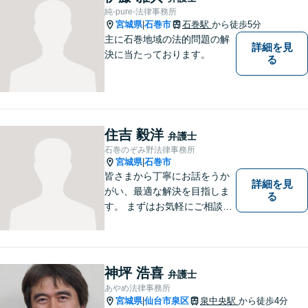
たします。ぜひ一度ご相談く
純-pure-法律事務所
ださい。
宮城県
石巻市
石巻駅
から徒歩5分
|
主に石巻地域の法的問題の解
詳細を見
決に当たっております。
る
住吉 毅洋
弁護士
石巻のぞみ野法律事務所
宮城県
石巻市
|
皆さまから丁寧にお話をうか
詳細を見
がい、最適な解決を目指しま
る
す。 まずはお気軽にご相談く
ださい。
神坪 浩喜
弁護士
あやめ法律事務所
宮城県
仙台市泉区
泉中央駅
から徒歩4分
|