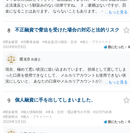
止法違反という馴染みのない法律ですね。 ３，逮捕はないですが、罰
金になることはあります。 ならないこともあります。 ４，警察に自主
申告が最善です。
8
不正融資で脅迫を受けた場合の対応と法的リスク
#闇金被害
#消費者金融
#借金返済の相談・交渉
#個人・プライベート
2024年9月9日
役にたった
6
匿名B
弁護士
現在、極めて悪い状況に追い込まれています。 担保として渡してしま
った口座を使用できなくして、 メルカリアカウントも使用できない状
況にしないと、 あなたの口座やメルカリアカウントが詐欺や闇金の取
引に利用される可能性があります。 そうなると、あなたは口座提供の
容疑で警察の調べを受けたり、第三者から損害賠償請求をされるなど
の過酷な状況へと追い込まれていきます。 警察や、金融機関、メルカ
9
個人融資に手を出してしまいました、
リと至急相談して対応されてください。
#闇金被害
#個人情報削除
#本名・住所・電話番号が不明
#10万円未満
#悪徳商法
#個人・プライベート
2024年3月3日
役にたった
5