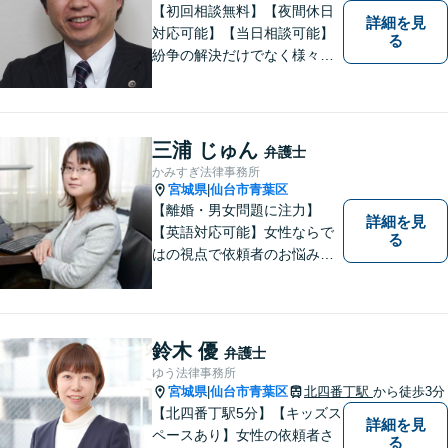
【初回相談無料】【夜間休日
詳細を見
対応可能】【当日相談可能】
る
紛争の解決だけでなく様々な
トラブルで傷ついた方の心の
痛みがわかる温かさと誠実さ
を持ち合わせた弁護士です。
是非一度ご相談ください。
三浦 じゅん
弁護士
かみすぎ法律事務所
宮城県
仙台市青葉区
|
【離婚・男女問題に注力】
詳細を見
【英語対応可能】女性ならで
る
はの視点で依頼者のお悩みに
寄り添い、丁寧かつ迅速なサ
ポートをいたします。離婚・
男女問題やセクハラ事件など
のお困り事がございました
鈴木 優
弁護士
ら、お気軽にご相談くださ
ゆう法律事務所
い。
宮城県
仙台市青葉区
北四番丁駅
から徒歩3分
|
【北四番丁駅5分】【キッズス
詳細を見
ペースあり】女性の依頼者さ
る