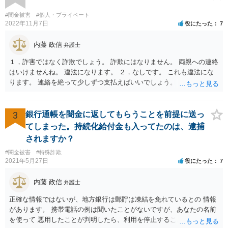
#闇金被害
#個人・プライベート
2022年11月7日
役にたった
7
内藤 政信
弁護士
１，詐害ではなく詐欺でしょう。 詐欺にはなりません。 両親への連絡
はいけませんね。 違法になります。 ２，なしです。 これも違法にな
ります。 連絡を絶って少しずつ支払えばいいでしょう。
3
銀行通帳を闇金に返してもらうことを前提に送っ
てしまった。持続化給付金も入ってたのは、逮捕
されますか？
#闇金被害
#特殊詐欺
2021年5月27日
役にたった
7
内藤 政信
弁護士
正確な情報ではないが、地方銀行は郵貯は凍結を免れているとの 情報
があります。 携帯電話の例は聞いたことがないですが、あなたの名前
を使って 悪用したことが判明したら、利用を停止することもあるでし