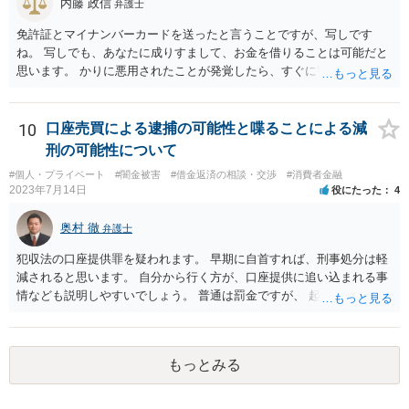
内藤 政信
弁護士
免許証とマイナンバーカードを送ったと言うことですが、写しです
ね。 写しでも、あなたに成りすまして、お金を借りることは可能だと
思います。 かりに悪用されたことが発覚したら、すぐに警察に相談し
て下さい。
10
口座売買による逮捕の可能性と喋ることによる減
刑の可能性について
#個人・プライベート
#闇金被害
#借金返済の相談・交渉
#消費者金融
2023年7月14日
役にたった
4
奥村 徹
弁護士
犯収法の口座提供罪を疑われます。 早期に自首すれば、刑事処分は軽
減されると思います。 自分から行く方が、口座提供に追い込まれる事
情なども説明しやすいでしょう。 普通は罰金ですが、 起訴猶予も多い
ので有効だと思います。
もっとみる