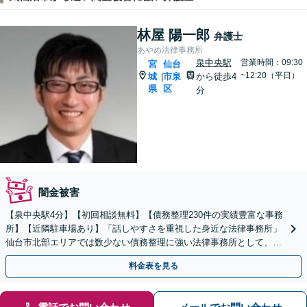
林屋 陽一郎
弁護士
あやめ法律事務所
泉中央駅
営業時間：09:30
宮
仙台
~12:20（平日）
城
市泉
から徒歩4
|
県
区
分
闇金被害
【泉中央駅4分】【初回相談無料】【債務整理230件の実績豊富な事務
所】【近隣駐車場あり】「話しやすさを重視した身近な法律事務所」
仙台市北部エリアでは数少ない債務整理に強い法律事務所として、地
域の皆さまの経済的再出発を全力で応援いたします。
料金表を見る