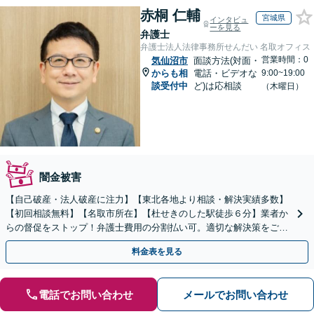
赤桐 仁輔
宮城県
インタビュ
ーを見る
弁護士
弁護士法人法律事務所せんだい 名取オフィス
営業時間：0
気仙沼市
面談方法(対面・
からも相
電話・ビデオな
9:00~19:00
談受付中
ど)は応相談
（木曜日）
闇金被害
【自己破産・法人破産に注力】【東北各地より相談・解決実績多数】
【初回相談無料】【名取市所在】【杜せきのした駅徒歩６分】業者か
らの督促をストップ！弁護士費用の分割払い可。適切な解決策をご提
案します【土曜相談可】【駐車場完備】【完全個室】
料金表を見る
電話でお問い合わせ
メールでお問い合わせ