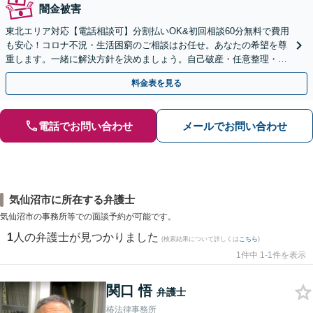
闇金被害
東北エリア対応【電話相談可】分割払いOK&初回相談60分無料で費用
も安心！コロナ不況・生活困窮のご相談はお任せ。あなたの希望を尊
重します。一緒に解決方針を決めましょう。自己破産・任意整理・個
人再生・時効の援用など実績多数【完全個室】
料金表を見る
電話でお問い合わせ
メールでお問い合わせ
気仙沼市に所在する弁護士
気仙沼市の事務所等での面談予約が可能です。
1
人の弁護士が見つかりました
(検索結果について詳しくは
こちら
)
1件中 1-1件を表示
関口 悟
弁護士
椿法律事務所