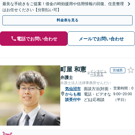
最良な手続きをご提案！借金の時効援用や信用情報の回復、任意整理
はお任せください【分割払い可】
料金表を見る
電話でお問い合わせ
メールでお問い合わせ
町屋 和憲
宮城県
インタビュ
ーを見る
弁護士
弁護士法人法律事務所せんだい
営業時間：0
気仙沼市
面談方法(対面・
からも相
電話・ビデオな
9:00~20:00
談受付中
ど)は応相談
（平日）