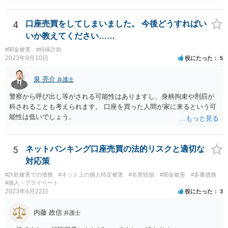
ょう。 その場合、他の会社の携帯ならば、大丈夫と思います。
4
口座売買をしてしまいました。 今後どうすればい
いか教えてください……
#闇金被害
#特殊詐欺
2023年9月10日
役にたった
5
泉 亮介
弁護士
警察から呼び出し等がされる可能性はありますし、身柄拘束や刑罰が
科されることも考えられます。 口座を買った人間が家に来るという可
能性は低いでしょう。
5
ネットバンキング口座売買の法的リスクと適切な
対応策
#詐欺被害での債務
#ネット上の個人特定被害
#名誉毀損
#闇金被害
#多重債務
#個人・プライベート
2023年4月22日
役にたった
3
内藤 政信
弁護士