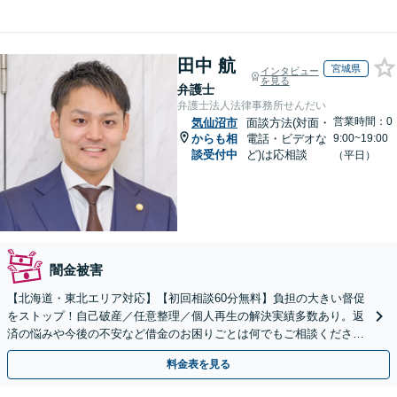
田中 航
宮城県
インタビュー
を見る
弁護士
弁護士法人法律事務所せんだい
営業時間：0
気仙沼市
面談方法(対面・
からも相
電話・ビデオな
9:00~19:00
談受付中
ど)は応相談
（平日）
闇金被害
【北海道・東北エリア対応】【初回相談60分無料】負担の大きい督促
をストップ！自己破産／任意整理／個人再生の解決実績多数あり。返
済の悩みや今後の不安など借金のお困りごとは何でもご相談くださ
い。依頼者さまにとって最善の解決をご提案【土曜も営業】
料金表を見る