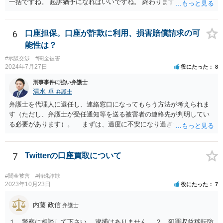
一括ですね。 起訴猶予になればいいですね。 終わります。
6
口座担保。口座が詐欺に利用、損害賠償請求の可
能性は？
#示談交渉
#闇金被害
2024年7月27日
役にたった
8
刑事事件に強い弁護士
清水 卓
弁護士
弁護士を代理人に選任し、連絡窓口になってもらう方法が考えられま
す（ただし、弁護士が受任通知等を送る被害者の連絡先が判明してい
る必要があります）。 まずは、過度に不安になり過ぎず、少し落ち
着つきましょう。解決の方法として、損害賠償責任の有無を争う、減
額を求めていく、分割等の支払方法を求めて行く等の方法もあります
し、時間的にも、今すぐではなく、時間•期間をかけて対応して行くこ
7
Twitterの口座買取について
とができます。あなたが心身に変調をきたしては、元も子もありませ
んので。 いずれにしても、何かあったら速やか相談可能なお住まい
#闇金被害
#特殊詐欺
の地域の弁護士に直接相談してみて下さい（弁護士会や法テラス等で
2023年10月23日
役にたった
7
も相談を実施しているかと思います）。
内藤 政信
弁護士
１，警察に相談して下さい。 逮捕はありません。 ２，犯罪収益移転防