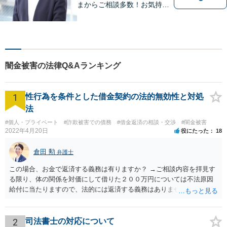
まからご相談多数！お気持ち
に寄り添うことを一番大切に
しています。離婚・男女問題
はお任せください！不貞慰謝
料請求／親権・養育費【労働
問題】マタハラなど女性特有
闇金被害の法律Q&Aランキング
のトラブルに迅速に対応【初
回相談無料】
1
性行為を条件とした借金契約の法的無効性と対処
法
#個人・プライベート
#詐欺被害での債務
#借金返済の相談・交渉
#闇金被害
2022年4月20日
役にたった
18
倉田 勲
弁護士
この場合、お金で返済する義務は有りますか？ →ご相談内容を拝見す
る限り、体の関係を対価にして借りた２００万円については不法原因
給付に当たりますので、法的には返済する義務はありません。家族に
連絡するなど脅しをしてくるようでしたら、警察でご相談されること
をお勧めします。
2
司法書士の対応について