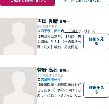
電話でお問い合わせ
メールでお問い合わせ
吉田 俊晴
弁護士
吉田法律事務所
岩手県
一関市
一ノ関駅
から徒歩6分
|
【初回相談無料】【離婚・男
詳細を見
女問題に注力】【交通事故分
る
野に注力】離婚・男女問題、
交通事故、遺産相続を中心と
して、一般民事、刑事事件に
ついて幅広く取り扱いしてお
ります。何かお困りごとがご
菅野 高雄
弁護士
ざいましたら、お気軽にご相
菅野高雄法律事務所
談ください。
宮城県
登米市
|
【離婚問題・相続問題はお任
詳細を見
せください】解決に向けてど
る
のように動くべきかわかりや
すくご説明いたします。【法
テラス利用可】【事前予約で