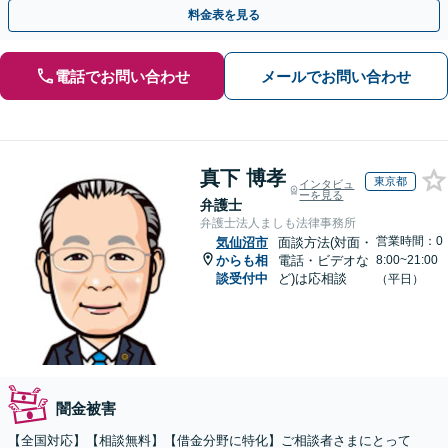
料金表を見る
電話でお問い合わせ
メールでお問い合わせ
真下 博孝
東京都
インタビュ
ーを見る
弁護士
弁護士法人ましも法律事務所
営業時間：0
気仙沼市
面談方法(対面・
からも相
電話・ビデオな
8:00~21:00
談受付中
ど)は応相談
（平日）
闇金被害
【全国対応】【相談無料】【借金分野に特化】ご相談者さまにとって