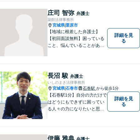
夜間・休日対応可】お早めの
ご相談が、納得のいく解決へ
庄司 智弥
弁護士
の第一歩です。
築館法律事務所
宮城県
栗原市
|
【地域に根差した弁護士】
詳細を見
【初回面談無料】困っている
る
こと、悩んでいることがあっ
たら、「こんなことで相談し
ていいのか」と悩まず、 ひと
まず弁護士に相談してみてく
ださい。離婚問題／借金問題
長沼 駿
弁護士
／交通事故／刑事事件など、
いしのまき法律事務所
幅広く対応。【夜間／休日対
宮城県
石巻市
石巻駅
から徒歩1分
|
応可能】
【石巻駅1分】自分の力だけで
詳細を見
はどうにもできずに困ってい
る
る人々の力になりたいと思い
弁護士を志しました。依頼者
様に寄り添い、抱えているト
ラブルについて納得のいく解
決ができるよう、サポートい
伊藤 雅典
弁護士