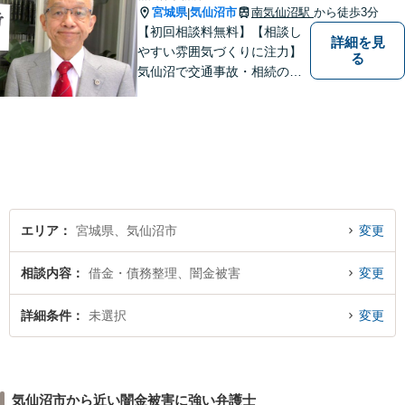
宮城県
気仙沼市
南気仙沼駅
から徒歩3分
|
【初回相談料無料】【相談し
詳細を見
やすい雰囲気づくりに注力】
る
気仙沼で交通事故・相続のこ
となら椿法律事務所におまか
せください！不動産（売買・
賃貸・欠陥住宅）・相続・離
婚・刑事事件のご相談にも対
応します。【南気仙沼駅3分】
エリア
宮城県、気仙沼市
変更
相談内容
借金・債務整理、闇金被害
変更
詳細条件
未選択
変更
気仙沼市から近い闇金被害に強い弁護士