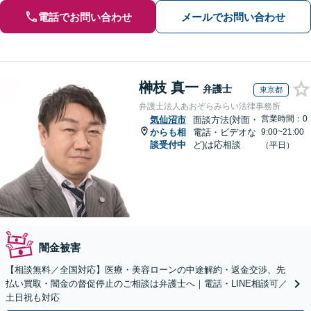
電話でお問い合わせ
メールでお問い合わせ
榊枝 真一
弁護士
東京都
弁護士法人あおぞらみらい法律事務所
営業時間：0
気仙沼市
面談方法(対面・
からも相
電話・ビデオな
9:00~21:00
談受付中
ど)は応相談
（平日）
闇金被害
【相談無料／全国対応】医療・美容ローンの中途解約・返金交渉、先
払い買取・闇金の督促停止のご相談は弁護士へ｜電話・LINE相談可／
土日祝も対応