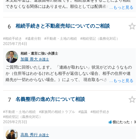
未支給年金は、遺族固有の財産です。相続放棄をすることにより相続
は、公的な通知手段として内容証明郵便を使い、「遺産分割協議をし
できなくなる関係にはありません。順位としては配偶者が第一順位で
たい」「持分の調整をしたい」旨を正式に通知することが推奨されて
すのでご質問主のお母様が受給できます。
います。 ３．それでも連絡がつかない／返信がない場合 義母が行方不
明状態で、所在が確認できない場合：「不在者財産管理人の選任」を
6
相続手続きと不動産売却についてのご相談
家庭裁判所に申し立てて、管理人を通じて手続を進める方法が検討さ
れます。 また、住所は分かるが、意図的に連絡を無視されている／協
#相続手続き
#遺産分割
#不動産・土地の相続
#相続登記（義務化対応）
議に応じない場合は、家庭裁判所に「遺産分割調停」を申し立てて、
2025年7月4日
裁判所の場で話し合い・調整をする方法が有効とされています。 どの
相続・遺言に強い弁護士
方法で進めるべきか、という点に関して公開の場でアドバイスするの
加藤 善大
弁護士
にも限界があるかと思いますので、具体的な資料等をご持参の上、弁
ご質問に回答いたします。 「連絡が取れない」状況がどのようなもの
護士の相談されることをお勧めします。
か（住所等はわかるけれども相手が返信しない場合、相手の住所や連
絡先が一切わからない場合。）によって、 現在取るべき手段は異なり
ますが、 ご記載のように、ある程度の費用がかかる可能性が高そうで
す。 その場合、例えば、弁護士によっては、本来であればご依頼時に
お支払いになる必要がある着手金の支払時期を、ご質問者様が遺産を
7
名義整理の進め方について相談
受け取った後にする契約で依頼を受ける場合もあります。 可能であれ
ば、ご依頼になるかは別にして、お近くの弁護士に直接相談されて、
#不動産・土地の相続
#家族間の相続トラブル
#協議
#相続手続き
費用の支払を含めた今後の対応についてアドバイスを求めることをお
#相続登記（義務化対応）
2026年2月3日
役にたった
3
すすめいたします。 ご参考にしていただけますと幸いです。
高島 秀行
弁護士