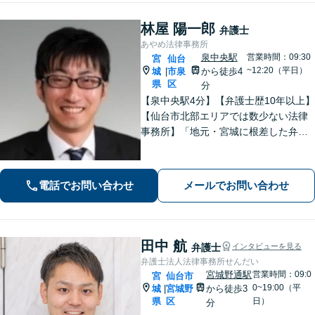
林屋 陽一郎
弁護士
あやめ法律事務所
泉中央駅
営業時間：09:30
宮
仙台
~12:20（平日）
城
市泉
から徒歩4
|
県
区
分
【泉中央駅4分】【弁護士歴10年以上】
【仙台市北部エリアでは数少ない法律
事務所】「地元・宮城に根差した弁護
活動／仙台市青葉区、泉区、富谷市、
大和町、利府町など」
電話でお問い合わせ
メールでお問い合わせ
田中 航
弁護士
インタビューを見る
弁護士法人法律事務所せんだい
宮城野通駅
営業時間：09:0
宮
仙台市
0~19:00（平
城
宮城野
から徒歩3
|
県
区
日）
分