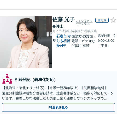
佐藤 光子
北海道
インタビュ
ーを見る
弁護士
虎ノ門法律経済事務所 札幌支店
営業時間：0
石巻市
か
面談方法(対面・
らも相談
電話・ビデオな
9:00~18:00
受付中
ど)は応相談
（平日）
相続登記（義務化対応）
【北海道・東北エリア対応】【弁護士歴20年以上】【初回相談無料】
遺産分割協議や遺留分侵害額請求、遺言書作成など、幅広く対応して
います。税理士や司法書士などの他士業と連携してワンストップでの
解決が可能です。ぜひご相談ください。
料金表を見る