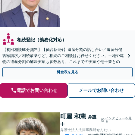
相続登記（義務化対応）
【初回相談60分無料】【仙台駅6分】遺産分割の話し合い／遺留分侵
害額請求／相続放棄など、相続のご相談はお任せください。土地や建
物の遺産分割の解決実績も多数あり。これまでの実績や他士業との連
携を活かし、ご意向に沿う有利な解決を目指します
料金表を見る
電話でお問い合わせ
メールでお問い合わせ
町屋 和憲
弁護
インタビューを見
る
士
弁護士法人法律事務所せんだい