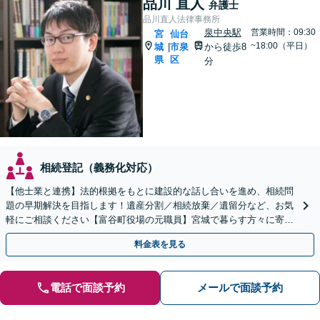
品川 直人
弁護士
品川直人法律事務所
泉中央駅
営業時間：09:30
宮
仙台
~18:00（平日）
城
市泉
から徒歩8
|
県
区
分
相続登記（義務化対応）
【他士業と連携】法的根拠をもとに建設的な話し合いを進め、相続問
題の早期解決を目指します！遺産分割／相続放棄／遺留分など、お気
軽にご相談ください【富谷町役場の元職員】宮城で暮らす方々に寄り
添う、敷居の低い事務所です【無料駐車場あり】
料金表を見る
電話で面談予約
メールで面談予約