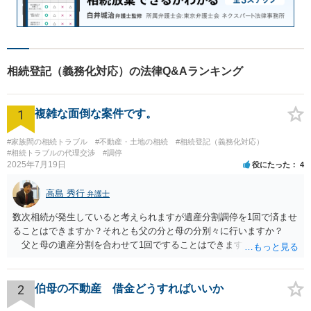
相続登記（義務化対応）の法律Q&Aランキング
1
複雑な面倒な案件です。
#家族間の相続トラブル
#不動産・土地の相続
#相続登記（義務化対応）
#相続トラブルの代理交渉
#調停
2025年7月19日
役にたった
4
高島 秀行
弁護士
数次相続が発生していると考えられますが遺産分割調停を1回で済ませ
ることはできますか？それとも父の分と母の分別々に行いますか？
父と母の遺産分割を合わせて1回ですることはできます。 お金がな
いので自分で調停を立てようと思うのですがこの場合だと難しいでし
ょうか？ 兄が無視している理由は関わりなくない、もしくは嫌がら
せだと思います。兄は両親ともの葬儀には来ていません。兄の現住所
2
伯母の不動産 借金どうすればいいか
はプロにお願いして探してもらおうと思います。 弁護士に遺産分割