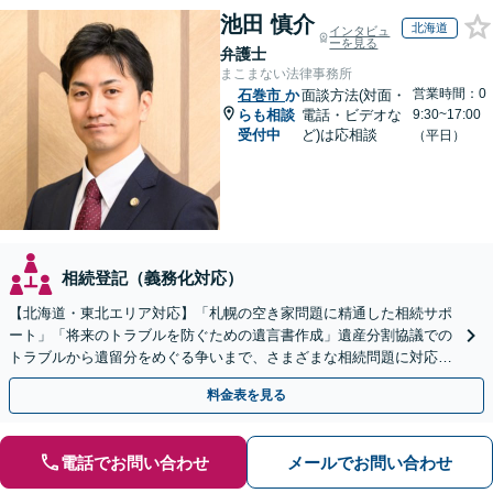
池田 慎介
北海道
インタビュ
ーを見る
弁護士
まこまない法律事務所
営業時間：0
石巻市
か
面談方法(対面・
らも相談
電話・ビデオな
9:30~17:00
受付中
ど)は応相談
（平日）
相続登記（義務化対応）
【北海道・東北エリア対応】「札幌の空き家問題に精通した相続サポ
ート」「将来のトラブルを防ぐための遺言書作成」遺産分割協議での
トラブルから遺留分をめぐる争いまで、さまざまな相続問題に対応し
ています「アクセス良好・WEB面談対応で安心の相談」
料金表を見る
電話でお問い合わせ
メールでお問い合わせ