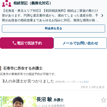
相続登記（義務化対応）
【北海道・東北エリア対応】【初回相談無料】相続はご家族の数だけ
形があります。円満な遺言書作成から、揉めてしまった遺産分割、予
期せぬ借金の相続放棄まであらゆるお悩みに対応。複雑な感情が絡む
相続トラブルもまずはご相談ください。WEB面談可。
料金表を見る
電話で面談予約
メールでお問い合わせ
石巻市に所在する弁護士
石巻市の事務所等での面談予約が可能です。
3
人の弁護士が見つかりました
(検索結果について詳しくは
こちら
)
3件中 1-3件を表示
長沼 駿
弁護士
いしのまき法律事務所