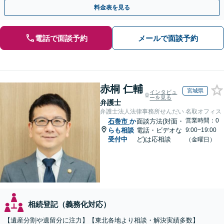
じた最適な方法をご提案します【夜間相談可】
料金表を見る
電話で面談予約
メールで面談予約
赤桐 仁輔
宮城県
インタビュ
ーを見る
弁護士
弁護士法人法律事務所せんだい 名取オフィス
営業時間：0
石巻市
か
面談方法(対面・
らも相談
電話・ビデオな
9:00~19:00
受付中
ど)は応相談
（金曜日）
相続登記（義務化対応）
【遺産分割や遺留分に注力】【東北各地より相談・解決実績多数】