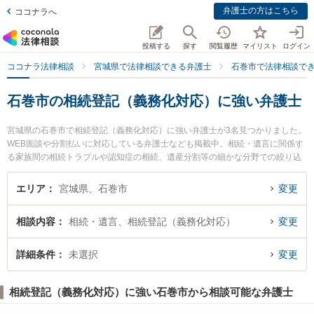
弁護士の方はこちら
ココナラへ
投稿する
探す
閲覧履歴
マイリスト
ログイン
ココナラ法律相談
宮城県で法律相談できる弁護士
石巻市で法律相談で
石巻市の相続登記（義務化対応）に強い弁護士
宮城県の石巻市で相続登記（義務化対応）に強い弁護士が3名見つかりました。
WEB面談や分割払いに対応している弁護士なども掲載中。相続・遺言に関係す
る家族間の相続トラブルや認知症の相続、遺産分割等の細かな分野での絞り込
み検索もでき便利です。特にいしのまき法律事務所の長沼 駿弁護士や石巻のぞ
み野法律事務所の住吉 毅洋弁護士、純-pure-法律事務所の伊藤 雅典弁護士のプ
エリア
宮城県、石巻市
変更
ロフィール情報や弁護士費用、強みなどが注目されています。『石巻市で土日
や夜間に発生した相続登記（義務化対応）のトラブルを今すぐに弁護士に相談
相談内容
相続・遺言、相続登記（義務化対応）
変更
したい』『相続登記（義務化対応）のトラブル解決の実績豊富な近くの弁護士
を検索したい』『初回相談無料で相続登記（義務化対応）を法律相談できる石
巻市内の弁護士に相談予約したい』などでお困りの相談者さんにおすすめで
詳細条件
未選択
変更
す。
相続登記（義務化対応）に強い石巻市から相談可能な弁護士