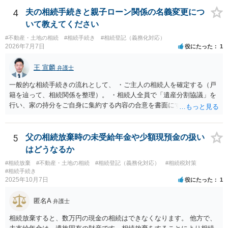
も相続権があります。つまり、孫５人に加えて「おじ又はおば」にも
相続権がある可能性があります。
4
夫の相続手続きと親子ローン関係の名義変更につ
いて教えてください
#不動産・土地の相続
#相続手続き
#相続登記（義務化対応）
2026年7月7日
役にたった
1
王 宣麟
弁護士
一般的な相続手続きの流れとして、 ・ご主人の相続人を確定する（戸
籍を辿って、相続関係を整理）。 ・相続人全員で「遺産分割協議」を
行い、家の持分をご自身に集約する内容の合意を書面にする。 ・その
合意に基づき、不動産の相続登記を申請する（法務局）。 ・住宅ロー
ンと抵当権の名義について、金融機関と協議し、可能ならあなた名義
に切り替える（団信の見直しなども含めて）。 ・ただし、親子ローン
5
父の相続放棄時の未受給年金や少額現預金の扱い
で義母も共有名義に入っている場合、通常は、義母の持分や義母のロ
はどうなるか
ーン部分を動かすには、義母本人の同意・協議が不可欠です。 ここが
#相続放棄
#不動産・土地の相続
#相続登記（義務化対応）
#相続税対策
今回の「義母と連絡が取れない」状況での大きなネックになります。
#相続手続き
連絡が取れない相続人・共有者がいる場合、相続手続きは次のような
2025年10月7日
役にたった
1
段階的対応が推奨されています。 １．戸籍・戸籍の附票・住民票で義
母の最新住所と生存状況を確認する。 まずは、被相続人（ご主人）の
匿名A
弁護士
戸籍から相続人を辿り、義母の戸籍・戸籍附票を取り、現住所や転居
履歴を確認する方法が一般的です。 ２．住所が分かった場合、内容証
相続放棄すると、数万円の現金の相続はできなくなります。 他方で、
明郵便などの方法で手紙を送る。 電話やメールで連絡が取れないとき