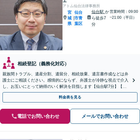
士
アトム仙台法律事務所
仙台駅
か
営業時間：09:00
宮
仙台
~21:00（平日）
城
市青
ら徒歩7
|
県
葉区
分
相続登記（義務化対応）
親族間トラブル、遺産分割、遺留分、相続放棄、遺言書作成などは弁
護士にご相談ください。感情的にならず、弁護士が冷静な視点で介入
し、お互いにとって納得のいく解決を目指します【仙台駅7分】【休
日・夜間相談可】
料金表を見る
電話でお問い合わせ
メールでお問い合わせ