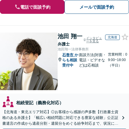
電話で面談予約
メールで面談予約
池田 翔一
北海道
インタビュ
ーを見る
弁護士
池田翔一法律事務所
営業時間：0
石巻市
か
面談方法(対面・
らも相談
電話・ビデオな
9:00~18:00
受付中
ど)は応相談
（平日）
相続登記（義務化対応）
【北海道・東北エリア対応】◎お客様から感謝の声多数【行政書士資
格のある弁護士】「幅広い相続問題に対応できる豊富な経験」公正証
書遺言の作成から遺産分割・遺留分をめぐる紛争対応まで、状況に応