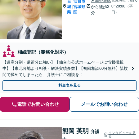
宮城野通駅
営業時間：09:0
宮
仙台市
0~20:00（平
城
宮城野
から徒歩3
|
県
区
日）
分
相続登記（義務化対応）
【遺産分割・遺留分に強い】【仙台市公式ホームページに情報掲載
中】【東北各地より相談・解決実績多数】【初回相談60分無料】親族
間で揉めてしまったら、弁護士にご相談を！
料金表を見る
電話でお問い合わせ
メールでお問い合わせ
熊岡 英明
弁護
インタビューを見
る