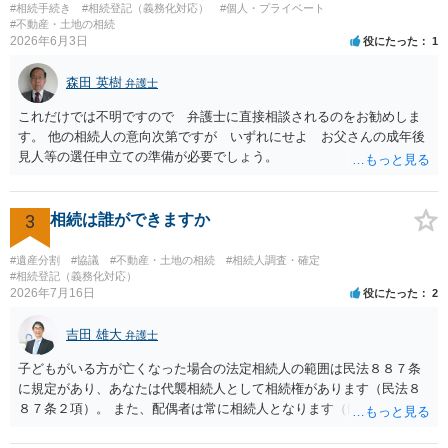
を依頼せず兄の住所だけ調べてもらうことは難しいです。 お金がな
#相続手続き
#相続登記（義務化対応）
#個人・プライベート
いということですが、遺産はあるので、遺産分割が終わったら弁護士
#不動産・土地の相続
2026年6月3日
役にたった
1
費用を 支払うという内容でも受任してもらえる可能性はあると思いま
す。 弁護士にメール等でそのようなことが可能か問い合わせしてみ
森田 英樹
たらよいと思います。
弁護士
これだけでは不明ですので 弁護士に直接相談されるのをお勧めしま
す。 他の相続人の意向次第ですが いずれにせよ お父さんの成年後
見人等の選任申立ての準備が必要でしょう。
3
相続は誰ができますか
#遺産分割
#協議
#不動産・土地の相続
#相続人調査・確定
#相続登記（義務化対応）
2026年7月16日
役にたった
2
吉田 雄大
弁護士
子どもがいる方が亡くなった場合の法定相続人の範囲は民法８８７条
に規定があり、あなたは代襲相続人として相続権があります（民法８
８７条２項）。 また、配偶者は常に相続人となります（民法８９０
条）。 「祖父の子供３人」の方の配偶者がご健在であれば、その方に