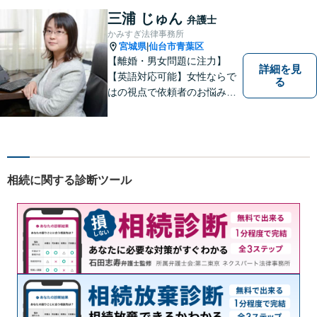
ださい。離婚問題／借金問題
三浦 じゅん
弁護士
／交通事故／刑事事件など、
かみすぎ法律事務所
幅広く対応。【夜間／休日対
宮城県
仙台市青葉区
|
応可能】
【離婚・男女問題に注力】
詳細を見
【英語対応可能】女性ならで
る
はの視点で依頼者のお悩みに
寄り添い、丁寧かつ迅速なサ
ポートをいたします。離婚・
男女問題やセクハラ事件など
のお困り事がございました
ら、お気軽にご相談くださ
相続に関する診断ツール
い。