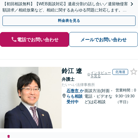
【初回相談無料】【WEB面談対応】遺産分割の話し合い／遺留物侵害
額請求／相続放棄など、相続に関するあらゆる問題に対応します。ご
事情やご意向を丁寧にお聞きし、有利な解決を目指します
料金表を見る
電話でお問い合わせ
メールでお問い合わせ
鈴江 遼
北海道
インタビュー
を見る
弁護士
たいへい法律事務所
営業時間：0
石巻市
か
面談方法(対面・
らも相談
電話・ビデオな
9:30~19:30
受付中
ど)は応相談
（平日）