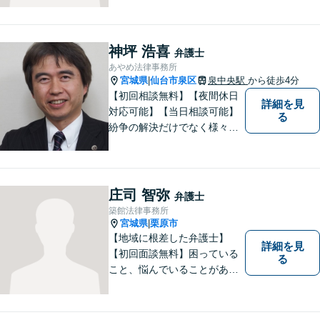
テラス利用可】【事前予約で
夜間・休日対応可】お早めの
ご相談が、納得のいく解決へ
神坪 浩喜
弁護士
の第一歩です。
あやめ法律事務所
宮城県
仙台市泉区
泉中央駅
から徒歩4分
|
【初回相談無料】【夜間休日
詳細を見
対応可能】【当日相談可能】
る
紛争の解決だけでなく様々な
トラブルで傷ついた方の心の
痛みがわかる温かさと誠実さ
を持ち合わせた弁護士です。
是非一度ご相談ください。
庄司 智弥
弁護士
築館法律事務所
宮城県
栗原市
|
【地域に根差した弁護士】
詳細を見
【初回面談無料】困っている
る
こと、悩んでいることがあっ
たら、「こんなことで相談し
ていいのか」と悩まず、 ひと
まず弁護士に相談してみてく