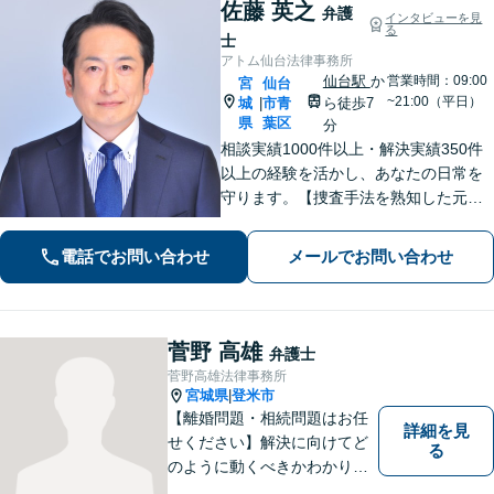
佐藤 英之
弁護
インタビューを見
る
士
アトム仙台法律事務所
仙台駅
か
営業時間：09:00
宮
仙台
~21:00（平日）
城
市青
ら徒歩7
|
県
葉区
分
相談実績1000件以上・解決実績350件
以上の経験を活かし、あなたの日常を
守ります。【捜査手法を熟知した元警
察官弁護士・刑事事件加害者弁護・交
通事故に特化】
電話でお問い合わせ
メールでお問い合わせ
菅野 高雄
弁護士
菅野高雄法律事務所
宮城県
登米市
|
【離婚問題・相続問題はお任
詳細を見
せください】解決に向けてど
る
のように動くべきかわかりや
すくご説明いたします。【法