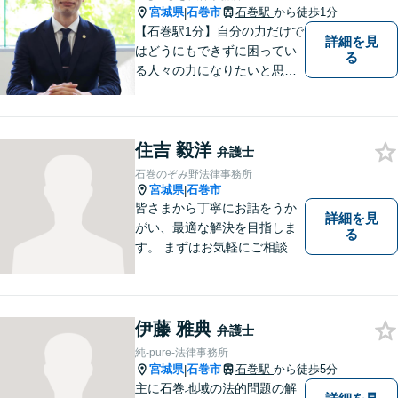
宮城県
石巻市
石巻駅
から徒歩1分
|
【石巻駅1分】自分の力だけで
詳細を見
はどうにもできずに困ってい
る
る人々の力になりたいと思い
弁護士を志しました。依頼者
様に寄り添い、抱えているト
ラブルについて納得のいく解
住吉 毅洋
決ができるよう、サポートい
弁護士
たします。ぜひ一度ご相談く
石巻のぞみ野法律事務所
ださい。
宮城県
石巻市
|
皆さまから丁寧にお話をうか
詳細を見
がい、最適な解決を目指しま
る
す。 まずはお気軽にご相談く
ださい。
伊藤 雅典
弁護士
純-pure-法律事務所
宮城県
石巻市
石巻駅
から徒歩5分
|
主に石巻地域の法的問題の解