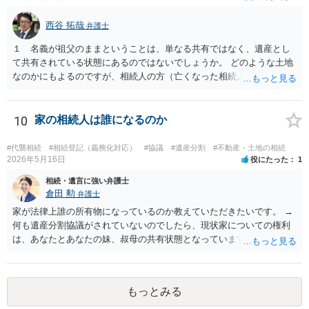
西谷 拓哉
弁護士
１ 名義が祖父のままということは、単なる共有ではなく、遺産とし
て共有されている状態にあるのではないでしょうか。 どのような土地
なのかにもよるのですが、相続人の方（亡くなった相続人がおられる
場合は、代襲相続人）の連絡先等判明しているようであれば 遺産分割
の申立てを行うことが考えられます。 たとえば、みなが要らない土地
建物ということであれば、遺産分割協議の中で、申立人のお父様が全
10
家の相続人は誰になるのか
て権利を無償で取得して 今後は、お父様で必要な対応を行うと提案す
ることなどは一つ考えられるかなと思います。 なお、遺産としての共
#代襲相続
#相続登記（義務化対応）
#協議
#遺産分割
#不動産・土地の相続
有と、通常の共有が混在している場合はまた少し話が変わってきます
2026年5月16日
役にたった
1
のでご留意ください。 ２ 法テラスの利用については各法律事務所に
相続・遺言に強い弁護士
直接お尋ねされるとよいと思います。一定の収入や預貯金がお父さま
倉田 勲
弁護士
にある場合は ご利用が難しい場合があります。
家が法律上誰の所有物になっているのか教えていただきたいです。 →
何も遺産分割協議がされていないのでしたら、現状家についての権利
は、あなたとあなたの妹、叔母の共有状態となっています。 相続割合
としてはあなた：妹：叔母＝１/８：1/８：１/２となり、残りのお父様
が祖父から相続した１/４は相続人全員が相続放棄したため相続人不在
の状態です。 そのため相続持ち分の登記のみであれば上記の割合での
もっとみる
登記をすれば足りますが、仮に家を処分するのであればお父様の１/４
に関して相続財産清算人を選任してその清算人含めて処分の手続きを