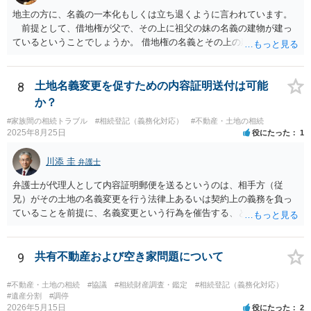
地主の方に、名義の一本化もしくは立ち退くように言われています。
前提として、借地権が父で、その上に祖父の妹の名義の建物が建っ
ているということでしょうか。 借地権の名義とその上の建物の名義が
異なっているので、一本化にするよう言われている ということでしょ
うか。 そうだとすると、借地を転貸してきたこととなるので、解消
しないと 借地契約を解除されてしまう可能性があると思います。 長
8
土地名義変更を促すための内容証明送付は可能
いこと使用していなかったので、無償で貸していたのであれば 使用貸
か？
借は目的が達成され終了したとして、明渡をしてもらったら良いと思
#家族間の相続トラブル
#相続登記（義務化対応）
#不動産・土地の相続
います。 複雑な事情がありますので、弁護士に面談で詳しい事情を
2025年8月25日
役にたった
1
話して相談されたら良いと思います。
川添 圭
弁護士
弁護士が代理人として内容証明郵便を送るというのは、相手方（従
兄）がその土地の名義変更を行う法律上あるいは契約上の義務を負っ
ていることを前提に、名義変更という行為を催告する、という使い方
が最も効果的です。判決や合意などに基づかない、単なる「お願い」
ベースの場合、仮に弁護士から通知するとしてもソフトな表現を使っ
た「お手紙」にならざるを得ず、内容証明郵便が不適当なケースもあ
9
共有不動産および空き家問題について
るでしょう。 つまり、本件で「弁護士から内容証明を送り土地の名義
変更を促すことが出来るかどうか」を判断するためには、詳しい背景
#不動産・土地の相続
#協議
#相続財産調査・鑑定
#相続登記（義務化対応）
事情が必要です。詳しい事情もとに、弁護士へ直接ご相談いただいた
#遺産分割
#調停
2026年5月15日
役にたった
2
方がよいでしょう。