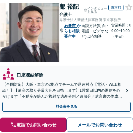
都 裕記
東京都
インタビュー
を見る
弁護士
弁護士法人新都法律事務所 東京事務所
営業時間：0
石巻市
か
面談方法(対面・
らも相談
電話・ビデオな
9:00~19:00
受付中
ど)は応相談
（平日）
口座凍結解除
【全国対応】大阪・東京の2拠点でチームで迅速対応【電話・WEB相
談可】【遺産の取り分最大化を目指します】1営業日以内の返信を心
がけます「不動産が絡んだ複雑な遺産分割／遺留分／遺言書の作成・
執行／事業承継など、お任せください」【休日相談あり】
料金表を見る
電話でお問い合わせ
メールでお問い合わせ