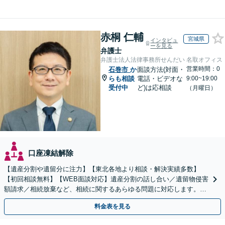
赤桐 仁輔
宮城県
インタビュ
ーを見る
弁護士
弁護士法人法律事務所せんだい 名取オフィス
営業時間：0
石巻市
か
面談方法(対面・
らも相談
電話・ビデオな
9:00~19:00
受付中
ど)は応相談
（月曜日）
口座凍結解除
【遺産分割や遺留分に注力】【東北各地より相談・解決実績多数】
【初回相談無料】【WEB面談対応】遺産分割の話し合い／遺留物侵害
額請求／相続放棄など、相続に関するあらゆる問題に対応します。ご
事情やご意向を丁寧にお聞きし、有利な解決を目指します
料金表を見る