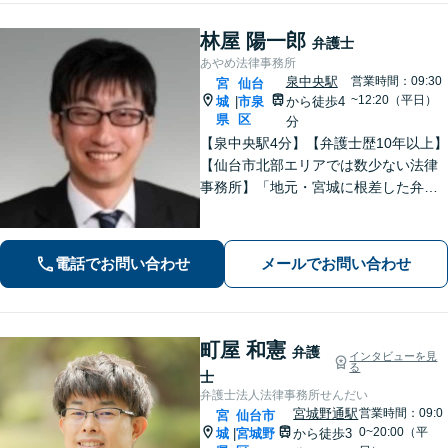
林屋 陽一郎
弁護士
あやめ法律事務所
泉中央駅
営業時間：09:30
宮
仙台
~12:20（平日）
城
市泉
から徒歩4
|
県
区
分
【泉中央駅4分】【弁護士歴10年以上】
【仙台市北部エリアでは数少ない法律
事務所】「地元・宮城に根差した弁護
活動／仙台市青葉区、泉区、富谷市、
大和町、利府町など」
電話でお問い合わせ
メールでお問い合わせ
町屋 和憲
弁護
インタビューを見
る
士
弁護士法人法律事務所せんだい
宮城野通駅
営業時間：09:0
宮
仙台市
0~20:00（平
城
宮城野
から徒歩3
|