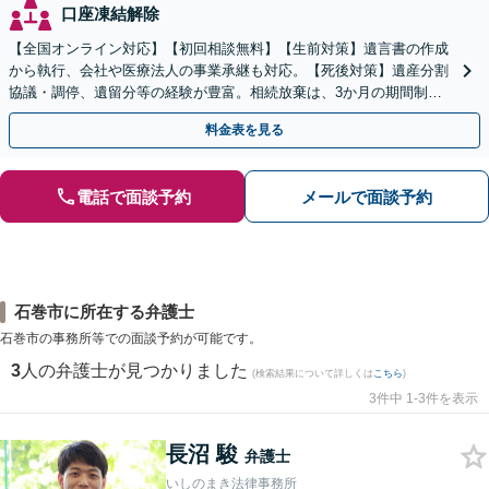
口座凍結解除
【全国オンライン対応】【初回相談無料】【生前対策】遺言書の作成
から執行、会社や医療法人の事業承継も対応。【死後対策】遺産分割
協議・調停、遺留分等の経験が豊富。相続放棄は、3か月の期間制限
があるため、お早めにご相談ください。【無料駐車場あり】
料金表を見る
電話で面談予約
メールで面談予約
石巻市に所在する弁護士
石巻市の事務所等での面談予約が可能です。
3
人の弁護士が見つかりました
(検索結果について詳しくは
こちら
)
3件中 1-3件を表示
長沼 駿
弁護士
いしのまき法律事務所