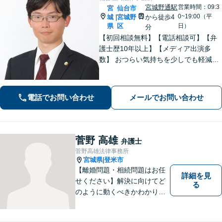
宮城野通駅
営業時間：09:3
宮
仙台市
0~19:00（平
城
宮城野
から徒歩4
|
県
区
日）
分
【初回相談無料】【電話相談可】【弁
護士歴10年以上】【メディア出演多
数】 おつらい気持ちを少しでも軽減し
ます。お問い合わせから解決まで、経
験豊富な弁護士が一括対応します。費
用は契約前に分かりやすくご説明しま
電話でお問い合わせ
メールでお問い合わせ
す。一度ご相談ください【夜間・休日
相談可】
菅野 高雄
弁護士
菅野高雄法律事務所
宮城県
登米市
|
【離婚問題・相続問題はお任
詳細を見
せください】解決に向けてど
る
のように動くべきかわかりや
すくご説明いたします。【法
テラス利用可】【事前予約で