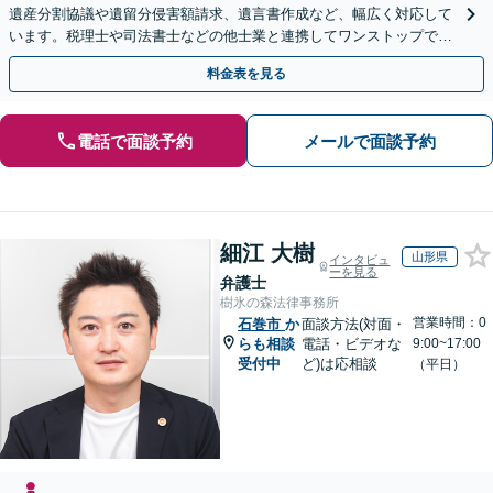
遺産分割協議や遺留分侵害額請求、遺言書作成など、幅広く対応して
います。税理士や司法書士などの他士業と連携してワンストップでの
解決が可能です。ぜひご相談ください。
料金表を見る
電話で面談予約
メールで面談予約
細江 大樹
山形県
インタビュ
ーを見る
弁護士
樹氷の森法律事務所
営業時間：0
石巻市
か
面談方法(対面・
らも相談
電話・ビデオな
9:00~17:00
受付中
ど)は応相談
（平日）