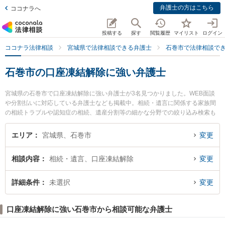
弁護士の方はこちら
ココナラへ
投稿する
探す
閲覧履歴
マイリスト
ログイン
ココナラ法律相談
宮城県で法律相談できる弁護士
石巻市で法律相談で
石巻市の口座凍結解除に強い弁護士
宮城県の石巻市で口座凍結解除に強い弁護士が3名見つかりました。WEB面談
や分割払いに対応している弁護士なども掲載中。相続・遺言に関係する家族間
の相続トラブルや認知症の相続、遺産分割等の細かな分野での絞り込み検索も
でき便利です。特にいしのまき法律事務所の長沼 駿弁護士や石巻のぞみ野法律
事務所の住吉 毅洋弁護士、純-pure-法律事務所の伊藤 雅典弁護士のプロフィー
エリア
宮城県、石巻市
変更
ル情報や弁護士費用、強みなどが注目されています。『石巻市で土日や夜間に
発生した口座凍結解除のトラブルを今すぐに弁護士に相談したい』『口座凍結
相談内容
相続・遺言、口座凍結解除
変更
解除のトラブル解決の実績豊富な近くの弁護士を検索したい』『初回相談無料
で口座凍結解除を法律相談できる石巻市内の弁護士に相談予約したい』などで
お困りの相談者さんにおすすめです。
詳細条件
未選択
変更
口座凍結解除に強い石巻市から相談可能な弁護士