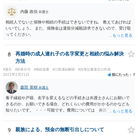
内藤 政信
弁護士
相続人でないと保険や相続の手続はできないですね。 教えてあげれば
いいでしょう。 また、保険金は遺留分減殺請求できないので、受け取
ってください。
8
再婚時の成人連れ子の名字変更と相続の悩み解決
方法
#遺言
#財産分与
#相続放棄
#口座凍結解除
#自筆証書遺言の作成
2021年2月21日
役にたった
7
森田 英樹
弁護士
養子縁組や戸籍、名字を変えるなどの手続きは弁護士さんにお願いで
きるのか、お願いできる場合、どれくらいの費用がかかるのかなども
知りたいです。 ・・・可能です。費用については 弁護士と直接面談
の上 内容を確認し 協議の上個別に契約によって決まることになっ
ています。 やはり、成人した子のことまでごちゃごちゃ考えず、自分
の事だけ考えるべきなのでしょうか ・・・お子さんの事をまで含め良
9
親族による、預金の無断引出しについて
い解決案があればお悩みになるのは当然と言えば当然のことです。 彼