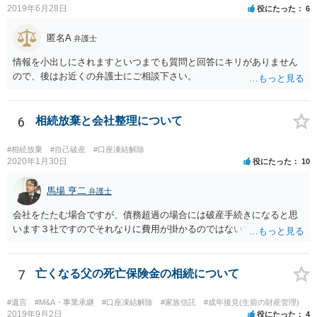
2019年6月28日
役にたった
6
を拝見するかぎり、再婚相手のかたは既に相続放棄をされている可能
性があるかもしれません。
匿名A
弁護士
情報を小出しにされますといつまでも質問と回答にキリがありません
ので、後はお近くの弁護士にご相談下さい。
6
相続放棄と会社整理について
#相続放棄
#自己破産
#口座凍結解除
2020年1月30日
役にたった
10
馬場 亨二
弁護士
会社をたたむ場合ですが、債務超過の場合には破産手続きになると思
います３社ですのでそれなりに費用が掛かるのではないでしょうか。
7
亡くなる父の死亡保険金の相続について
#遺言
#M&A・事業承継
#口座凍結解除
#家族信託
#成年後見(生前の財産管理)
2019年9月2日
役にたった
4