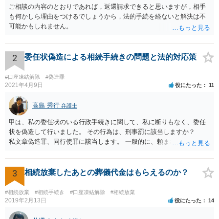
ご相談の内容のとおりであれば，返還請求できると思いますが，相手
も何かしら理由をつけるでしょうから，法的手続を経ないと解決は不
可能かもしれません。
2
委任状偽造による相続手続きの問題と法的対応策
#口座凍結解除
#偽造罪
2021年4月9日
役にたった
11
高島 秀行
弁護士
甲は、私の委任状のいる行政手続きに関して、私に断りもなく、委任
状を偽造して行いました。 その行為は、刑事罰に該当しますか？
私文章偽造罪、同行使罪に該当します。 一般的に、頼まれた（委任さ
れた）人は、行政に提出する委任状の署名を偽造できるのでしょう
か？ 委任状を偽造して使用することはまでは依頼の範囲ではない
ので できないと思います。
3
相続放棄したあとの葬儀代金はもらえるのか？
#相続放棄
#相続手続き
#口座凍結解除
#相続放棄
2019年2月13日
役にたった
14