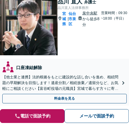
品川 直人
弁護士
品川直人法律事務所
泉中央駅
営業時間：09:30
宮
仙台
~18:00（平日）
城
市泉
から徒歩8
|
県
区
分
口座凍結解除
【他士業と連携】法的根拠をもとに建設的な話し合いを進め、相続問
題の早期解決を目指します！遺産分割／相続放棄／遺留分など、お気
軽にご相談ください【富谷町役場の元職員】宮城で暮らす方々に寄り
添う、敷居の低い事務所です【無料駐車場あり】
料金表を見る
電話で面談予約
メールで面談予約