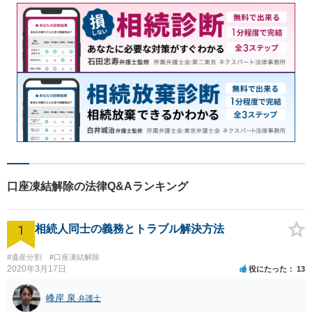
口座凍結解除の法律Q&Aランキング
1
相続人同士の義務とトラブル解決方法
#遺産分割
#口座凍結解除
2020年3月17日
役にたった
13
峰岸 泉
弁護士