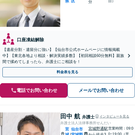
県
区
日）
分
口座凍結解除
【遺産分割・遺留分に強い】【仙台市公式ホームページに情報掲載
中】【東北各地より相談・解決実績多数】【初回相談60分無料】親族
間で揉めてしまったら、弁護士にご相談を！
料金表を見る
電話でお問い合わせ
メールでお問い合わせ
田中 航
弁護士
インタビューを見る
弁護士法人法律事務所せんだい
宮城野通駅
営業時間：09:0
宮
仙台市
0~19:00（平
城
宮城野
から徒歩3
|