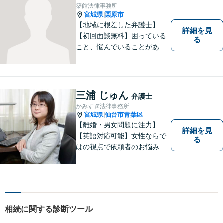
築館法律事務所
宮城県
栗原市
|
【地域に根差した弁護士】
詳細を見
【初回面談無料】困っている
る
こと、悩んでいることがあっ
たら、「こんなことで相談し
ていいのか」と悩まず、 ひと
まず弁護士に相談してみてく
ださい。離婚問題／借金問題
三浦 じゅん
弁護士
／交通事故／刑事事件など、
かみすぎ法律事務所
幅広く対応。【夜間／休日対
宮城県
仙台市青葉区
|
応可能】
【離婚・男女問題に注力】
詳細を見
【英語対応可能】女性ならで
る
はの視点で依頼者のお悩みに
寄り添い、丁寧かつ迅速なサ
ポートをいたします。離婚・
男女問題やセクハラ事件など
のお困り事がございました
ら、お気軽にご相談くださ
相続に関する診断ツール
い。