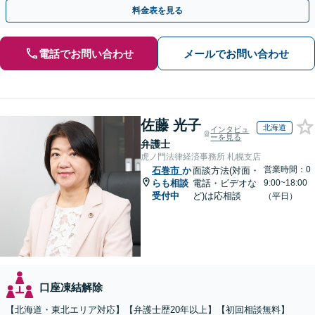
トップで対応します【休日・夜間面談OK】
料金表を見る
電話でお問い合わせ
メールでお問い合わせ
佐藤 光子
北海道
インタビュ
ーを見る
弁護士
虎ノ門法律経済事務所 札幌支店
営業時間：0
石巻市
か
面談方法(対面・
らも相談
電話・ビデオな
9:00~18:00
受付中
ど)は応相談
（平日）
口座凍結解除
【北海道・東北エリア対応】【弁護士歴20年以上】【初回相談無料】