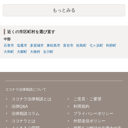
もっとみる
近くの市区町村を選び直す
中部
石巻市
塩竈市
多賀城市
東松島市
富谷市
松島町
七ヶ浜町
利府町
大和町
大郷町
大衡村
女川町
ココナラ法律相談について
ココナラ法律相談とは
ご意見・ご要望
法律Q&A
利用規約
法律相談コラム
プライバシーポリシー
ココナラとは
外部送信ポリシー