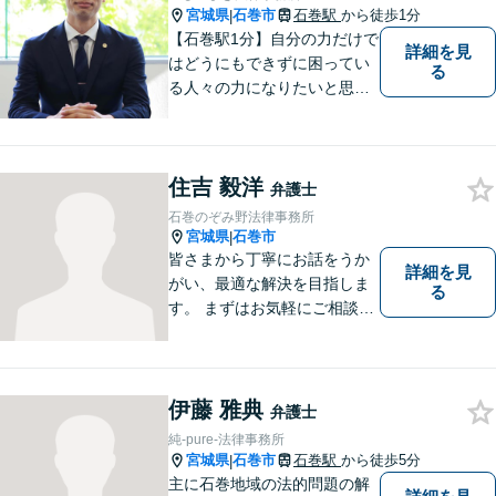
宮城県
石巻市
石巻駅
から徒歩1分
|
【石巻駅1分】自分の力だけで
詳細を見
はどうにもできずに困ってい
る
る人々の力になりたいと思い
弁護士を志しました。依頼者
様に寄り添い、抱えているト
ラブルについて納得のいく解
住吉 毅洋
決ができるよう、サポートい
弁護士
たします。ぜひ一度ご相談く
石巻のぞみ野法律事務所
ださい。
宮城県
石巻市
|
皆さまから丁寧にお話をうか
詳細を見
がい、最適な解決を目指しま
る
す。 まずはお気軽にご相談く
ださい。
伊藤 雅典
弁護士
純-pure-法律事務所
宮城県
石巻市
石巻駅
から徒歩5分
|
主に石巻地域の法的問題の解