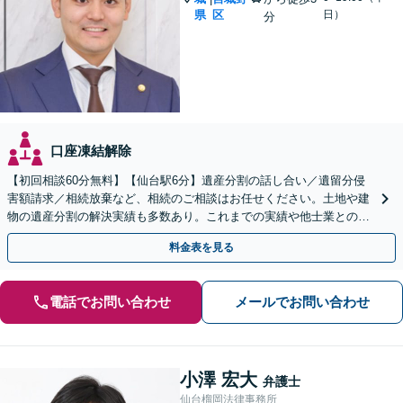
県
区
日）
分
口座凍結解除
【初回相談60分無料】【仙台駅6分】遺産分割の話し合い／遺留分侵
害額請求／相続放棄など、相続のご相談はお任せください。土地や建
物の遺産分割の解決実績も多数あり。これまでの実績や他士業との連
携を活かし、ご意向に沿う有利な解決を目指します
料金表を見る
電話でお問い合わせ
メールでお問い合わせ
小澤 宏大
弁護士
仙台榴岡法律事務所