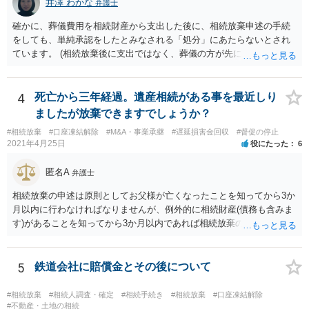
井澤 わかな
弁護士
確かに、葬儀費用を相続財産から支出した後に、相続放棄申述の手続
をしても、単純承認をしたとみなされる「処分」にあたらないとされ
ています。 (相続放棄後に支出ではなく、葬儀の方が先に来るのが通常
だと思いますので、葬儀→葬儀費用を相続財産から支出→相続放棄申
述の手続ということだと思いますが) ただ、葬儀費用ならいくらでもよ
いということではなく、身分相応の、社会的儀式として当然認められ
4
死亡から三年経過。遺産相続がある事を最近しり
る程度の金額に留まると考えた方がよいです。 もし、相続人の皆さん
ましたが放棄できますでしょうか？
に葬儀費用を支出する経済力がなく、質素な葬儀を行った費用であれ
#相続放棄
#口座凍結解除
#M&A・事業承継
#遅延損害金回収
#督促の停止
ば相続財産から支出しても単純承認と認められない可能性が高いの
2021年4月25日
役にたった
6
で、相続放棄申述が受理される可能性も高いと思います。
匿名A
弁護士
相続放棄の申述は原則としてお父様が亡くなったことを知ってから3か
月以内に行わなければなりませんが、例外的に相続財産(債務も含みま
す)があることを知ってから3か月以内であれば相続放棄の申述が認め
られる可能性もありますので、通知が届いたのが3か月以内の話なので
したら、早急に家裁に行って相続放棄の申述をしたい旨告げて必要な
書類を提出されることをおすすめいたします。 なお、お父様の債務が
5
鉄道会社に賠償金とその後について
他にもあるかもしれないというリスクを考えますと、相続放棄の申述
にあたっては、法テラスの無料相談等を利用して弁護士に相談するこ
#相続放棄
#相続人調査・確定
#相続手続き
#相続放棄
#口座凍結解除
とも十分考えられるかと存じます。また、ご記載いただいた事実関係
#不動産・土地の相続