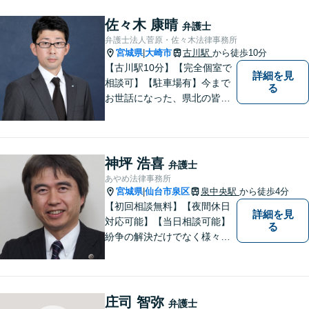
夜間・休日対応可】お早めの
ご相談が、納得のいく解決へ
佐々木 康晴
弁護士
の第一歩です。
弁護士法人菅原・佐々木法律事務所
宮城県
大崎市
古川駅
から徒歩10分
|
【古川駅10分】【完全個室で
詳細を見
相談可】【駐車場有】今まで
る
お世話になった、県北の皆さ
んに弁護士として恩返しがで
きたらと考えています。 何か
お困りのことがありました
ら、お気軽にお声がけくださ
神坪 浩喜
弁護士
い。
あやめ法律事務所
宮城県
仙台市泉区
泉中央駅
から徒歩4分
|
【初回相談無料】【夜間休日
詳細を見
対応可能】【当日相談可能】
る
紛争の解決だけでなく様々な
トラブルで傷ついた方の心の
痛みがわかる温かさと誠実さ
を持ち合わせた弁護士です。
是非一度ご相談ください。
庄司 智弥
弁護士