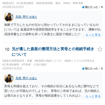
と親子関係を結びたいと思っているが、名字は変えたくない・・・養
#家族信託
#口座凍結解除
#相続財産調査・鑑定
#M&A・事業承継
子縁組の必要があり 氏も変更することになります。 しかし 彼は成人
2018年10月25日
役にたった
9
しているとは言え、自分の子と私の連れ子、全て平等にしたいと希
望。もちろん私もそうできればと思います。 ・・・婚姻前の契約 あ
高島 秀行
弁護士
るいは 遺言書などで その意思を実現する方法はあります。 弁護
無断で下ろしたものや父から預かっていてそのままになっているもの
士に相談してみてください。
については 返還請求や損害賠償請求をすることができます。 通帳や払
戻請求書などの資料を持って弁護士に面談で相談した方がよいと思い
ます。
10
兄が遺した資産の整理方法と実母との相続手続き
について
#遺留分侵害額請求・放棄
#家族間の相続トラブル
#相続トラブルの代理交渉
#口座凍結解除
#不動産・土地の相続
2026年2月25日
役にたった
5
高島 秀行
弁護士
実母も90歳を超えており、その相続が自分にあるなら先に贈与などで
貰いたいが可能なのでしようか。 実母がご存命であれば、兄の相続人
は母のみとなります。 実母が相続放棄をしてくれればあなた方兄弟及
び実母の子が相続人となります。 実母に連絡を取って話してみるほか
ないと思います。