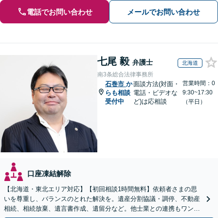
電話でお問い合わせ
メールでお問い合わせ
七尾 毅
弁護士
北海道
南3条総合法律事務所
営業時間：0
石巻市
か
面談方法(対面・
らも相談
電話・ビデオな
9:30~17:30
受付中
ど)は応相談
（平日）
口座凍結解除
【北海道・東北エリア対応】【初回相談1時間無料】依頼者さまの思
いを尊重し、バランスのとれた解決を。遺産分割協議・調停、不動産
相続、相続放棄、遺言書作成、遺留分など。他士業との連携もワンス