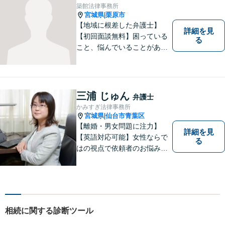
築館法律事務所
宮城県
栗原市
|
【地域に根差した弁護士】
詳細を見
【初回面談無料】困っている
る
こと、悩んでいることがあっ
たら、「こんなことで相談し
ていいのか」と悩まず、 ひと
まず弁護士に相談してみてく
ださい。離婚問題／借金問題
三浦 じゅん
弁護士
／交通事故／刑事事件など、
かみすぎ法律事務所
幅広く対応。【夜間／休日対
宮城県
仙台市青葉区
|
応可能】
【離婚・男女問題に注力】
詳細を見
【英語対応可能】女性ならで
る
はの視点で依頼者のお悩みに
寄り添い、丁寧かつ迅速なサ
ポートをいたします。離婚・
男女問題やセクハラ事件など
のお困り事がございました
ら、お気軽にご相談くださ
相続に関する診断ツール
い。