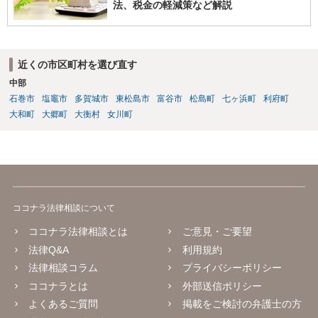
法、税金の軽減策など解説
近くの市区町村を選び直す
中部
石巻市
塩竈市
多賀城市
東松島市
富谷市
松島町
七ヶ浜町
利府町
大和町
大郷町
大衡村
女川町
ココナラ法律相談について
ココナラ法律相談とは
ご意見・ご要望
法律Q&A
利用規約
法律相談コラム
プライバシーポリシー
ココナラとは
外部送信ポリシー
よくあるご質問
掲載をご検討の弁護士の方