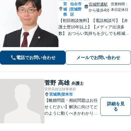
宮
仙台市
宮城野通駅
営業時間：
城
宮城野
|
本日定休日
から徒歩4分
県
区
【初回相談無料】【電話相談可】【弁
護士歴10年以上】【メディア出演多
数】 おつらい気持ちを少しでも軽減し
ます。お問い合わせから解決まで、経
験豊富な弁護士が一括対応します。費
用は契約前に分かりやすくご説明しま
電話でお問い合わせ
メールでお問い合わせ
す。一度ご相談ください【夜間・休日
相談可】
菅野 高雄
弁護士
菅野高雄法律事務所
宮城県
登米市
|
【離婚問題・相続問題はお任
詳細を見
せください】解決に向けてど
る
のように動くべきかわかりや
すくご説明いたします。【法
テラス利用可】【事前予約で