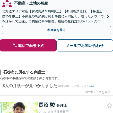
不動産・土地の相続
北海道エリア対応【解決実績400件以上】【初回相談無料】【弁護士
歴35年以上】不動産や相続税が絡む事案にも対応可。培ったノウハウ
を活かして迅速かつ的確に事件処理。相続の生前対策やペットの年金
システムもお任せ【完全個室】【自衛隊前駅8分】
料金表を見る
電話で面談予約
メールでお問い合わせ
石巻市に所在する弁護士
石巻市の事務所等での面談予約が可能です。
3
人の弁護士が見つかりました
(検索結果について詳しくは
こちら
)
3件中 1-3件を表示
長沼 駿
弁護士
いしのまき法律事務所