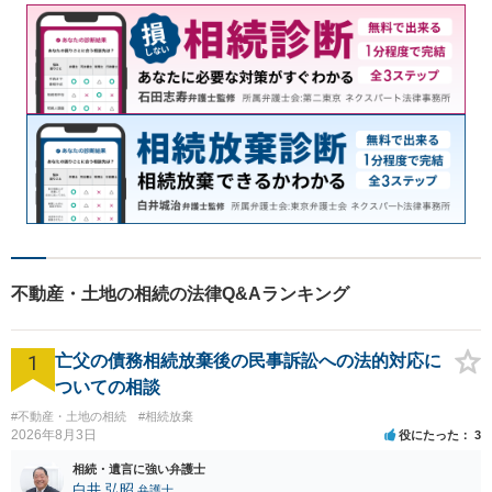
不動産・土地の相続の法律Q&Aランキング
1
亡父の債務相続放棄後の民事訴訟への法的対応に
ついての相談
#不動産・土地の相続
#相続放棄
2026年8月3日
役にたった
3
相続・遺言に強い弁護士
白井 弘昭
弁護士