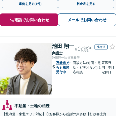
ています「アクセス良好・WEB面談対応で安心の相談」
事例を見る(1件)
料金表を見る
電話でお問い合わせ
メールでお問い合わせ
池田 翔一
北海道
インタビュ
ーを見る
弁護士
池田翔一法律事務所
営業時
石巻市
か
面談方法(対面・電
らも相談
話・ビデオなど)は
間：本日
受付中
応相談
定休日
不動産・土地の相続
【北海道・東北エリア対応】◎お客様から感謝の声多数【行政書士資