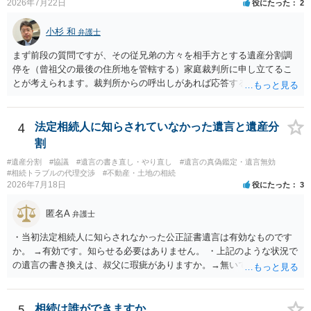
2026年7月22日
役にたった
2
性はそれほど高くない（立証のハードルは非常に高い）ということが
言えると思います。
小杉 和
弁護士
まず前段の質問ですが、その従兄弟の方々を相手方とする遺産分割調
停を（曾祖父の最後の住所地を管轄する）家庭裁判所に申し立てるこ
とが考えられます。裁判所からの呼出しがあれば応答する可能性がま
だあるのではないでしょうか。 後段の質問については、相続放棄は可
能と思われます。時間が思った以上にないので必要書類をてきぱきと
揃える必要があります。その点是非御注意ください。
4
法定相続人に知らされていなかった遺言と遺産分
割
#遺産分割
#協議
#遺言の書き直し・やり直し
#遺言の真偽鑑定・遺言無効
#相続トラブルの代理交渉
#不動産・土地の相続
2026年7月18日
役にたった
3
匿名A
弁護士
・当初法定相続人に知らされなかった公正証書遺言は有効なものです
か。 →有効です。知らせる必要はありません。 ・上記のような状況で
の遺言の書き換えは、叔父に瑕疵がありますか。→無いです。 ・分割
する場合の比率は、現状で、客観的に見てどの程度が妥当と考えられ
ますか。 →本人が自由に決められますので、どこが妥当とは言えない
です。客観的な基準もありません。 ・できれば穏やかに、分割を拒否
5
相続は誰ができますか