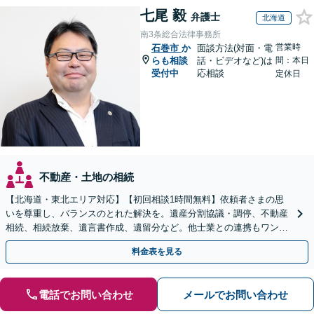
七尾 毅
弁護士
北海道
南3条総合法律事務所
営業時
石巻市
か
面談方法(対面・電
らも相談
話・ビデオなど)は
間：本日
受付中
応相談
定休日
不動産・土地の相続
【北海道・東北エリア対応】【初回相談1時間無料】依頼者さまの思
いを尊重し、バランスのとれた解決を。遺産分割協議・調停、不動産
相続、相続放棄、遺言書作成、遺留分など。他士業との連携もワンス
トップで対応します【休日・夜間面談OK】
料金表を見る
電話でお問い合わせ
メールでお問い合わせ