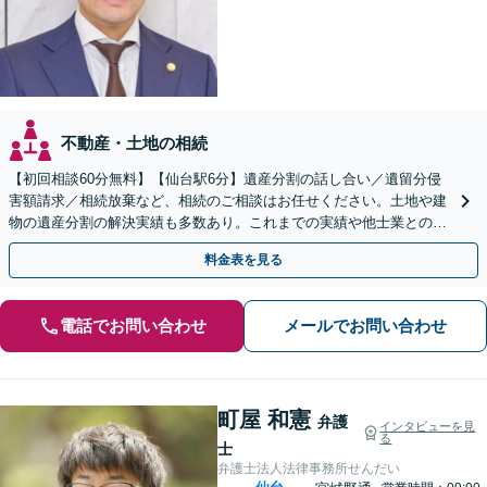
不動産・土地の相続
【初回相談60分無料】【仙台駅6分】遺産分割の話し合い／遺留分侵
害額請求／相続放棄など、相続のご相談はお任せください。土地や建
物の遺産分割の解決実績も多数あり。これまでの実績や他士業との連
携を活かし、ご意向に沿う有利な解決を目指します
料金表を見る
電話でお問い合わせ
メールでお問い合わせ
町屋 和憲
弁護
インタビューを見
る
士
弁護士法人法律事務所せんだい