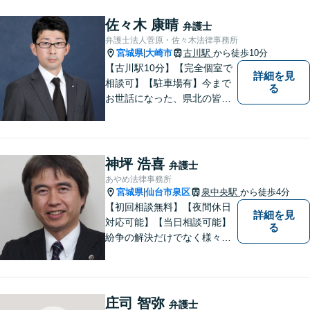
夜間・休日対応可】お早めの
ご相談が、納得のいく解決へ
佐々木 康晴
弁護士
の第一歩です。
弁護士法人菅原・佐々木法律事務所
宮城県
大崎市
古川駅
から徒歩10分
|
【古川駅10分】【完全個室で
詳細を見
相談可】【駐車場有】今まで
る
お世話になった、県北の皆さ
んに弁護士として恩返しがで
きたらと考えています。 何か
お困りのことがありました
ら、お気軽にお声がけくださ
神坪 浩喜
弁護士
い。
あやめ法律事務所
宮城県
仙台市泉区
泉中央駅
から徒歩4分
|
【初回相談無料】【夜間休日
詳細を見
対応可能】【当日相談可能】
る
紛争の解決だけでなく様々な
トラブルで傷ついた方の心の
痛みがわかる温かさと誠実さ
を持ち合わせた弁護士です。
是非一度ご相談ください。
庄司 智弥
弁護士