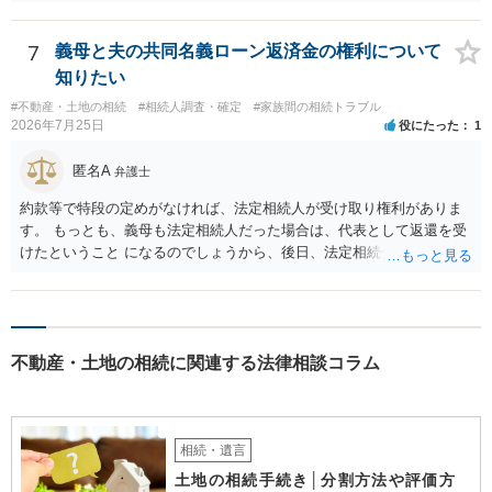
団地会計の委託契約であって貴殿が役員になることはありません。但
し，団地と貴殿との委託契約は有効に成立しています。当該団地にお
ける役員の選任が会長の専権でできるのであれば，貴殿と会長との合
7
義母と夫の共同名義ローン返済金の権利について
意により委託契約は有効に成立しています。
知りたい
#不動産・土地の相続
#相続人調査・確定
#家族間の相続トラブル
2026年7月25日
役にたった
1
匿名A
弁護士
約款等で特段の定めがなければ、法定相続人が受け取り権利がありま
す。 もっとも、義母も法定相続人だった場合は、代表として返還を受
けたということ になるのでしょうから、後日、法定相続分に基づいて
精算を求めることは可能と思います。
不動産・土地の相続に関連する法律相談コラム
相続・遺言
土地の相続手続き│分割方法や評価方