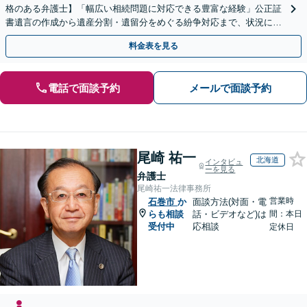
格のある弁護士】「幅広い相続問題に対応できる豊富な経験」公正証
書遺言の作成から遺産分割・遺留分をめぐる紛争対応まで、状況に応
じた最適な方法をご提案します【夜間相談可】
料金表を見る
電話で面談予約
メールで面談予約
尾崎 祐一
北海道
インタビュ
ーを見る
弁護士
尾崎祐一法律事務所
営業時
石巻市
か
面談方法(対面・電
らも相談
話・ビデオなど)は
間：本日
受付中
応相談
定休日