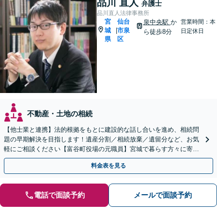
品川 直人
弁護士
品川直人法律事務所
宮
仙台
泉中央駅
か
営業時間：本
城
市泉
|
日定休日
ら徒歩8分
県
区
不動産・土地の相続
【他士業と連携】法的根拠をもとに建設的な話し合いを進め、相続問
題の早期解決を目指します！遺産分割／相続放棄／遺留分など、お気
軽にご相談ください【富谷町役場の元職員】宮城で暮らす方々に寄り
添う、敷居の低い事務所です【無料駐車場あり】
料金表を見る
電話で面談予約
メールで面談予約