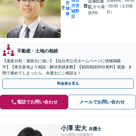
仙台
宮城野通
営業時間：09:00
宮
市宮
~20:00（土日祝
駅
から徒
城
|
城野
日）
歩3分
県
区
不動産・土地の相続
【遺産分割・遺留分に強い】【仙台市公式ホームページに情報掲載
中】【東北各地より相談・解決実績多数】【初回相談60分無料】親族
間で揉めてしまったら、弁護士にご相談を！
料金表を見る
電話でお問い合わせ
メールでお問い合わせ
小澤 宏大
弁護士
仙台榴岡法律事務所