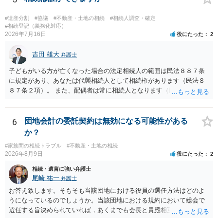
することはできますか。 →分割を拒否するということは、遺産はいら
ないということでしょうか。遺言で、受取を指定されててもいらない
#遺産分割
#協議
#不動産・土地の相続
#相続人調査・確定
と拒否することはできます。理由を説明する必要はありません。
#相続登記（義務化対応）
2026年7月16日
役にたった
2
吉田 雄大
弁護士
子どもがいる方が亡くなった場合の法定相続人の範囲は民法８８７条
に規定があり、あなたは代襲相続人として相続権があります（民法８
８７条２項）。 また、配偶者は常に相続人となります（民法８９０
条）。 「祖父の子供３人」の方の配偶者がご健在であれば、その方に
も相続権があります。つまり、孫５人に加えて「おじ又はおば」にも
相続権がある可能性があります。
6
団地会計の委託契約は無効になる可能性がある
か？
#家族間の相続トラブル
#不動産・土地の相続
2026年8月9日
役にたった
2
相続・遺言に強い弁護士
尾崎 祐一
弁護士
お答え致します。そもそも当該団地における役員の選任方法はどのよ
うになっているのでしょうか。当該団地における規約において総会で
選任する旨決められていれば，あくまでも会長と貴殿相互間における