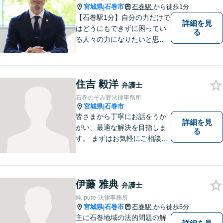
宮城県
石巻市
石巻駅
から徒歩1分
|
【石巻駅1分】自分の力だけで
詳細を見
はどうにもできずに困ってい
る
る人々の力になりたいと思い
弁護士を志しました。依頼者
様に寄り添い、抱えているト
ラブルについて納得のいく解
住吉 毅洋
決ができるよう、サポートい
弁護士
たします。ぜひ一度ご相談く
石巻のぞみ野法律事務所
ださい。
宮城県
石巻市
|
皆さまから丁寧にお話をうか
詳細を見
がい、最適な解決を目指しま
る
す。 まずはお気軽にご相談く
ださい。
伊藤 雅典
弁護士
純-pure-法律事務所
宮城県
石巻市
石巻駅
から徒歩5分
|
主に石巻地域の法的問題の解