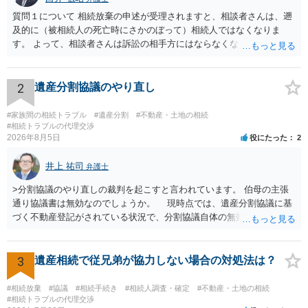
質問１について 相続放棄の申述が受理されますと、相談者さんは、遡
及的に（被相続人の死亡時にさかのぼって）相続人ではなくなりま
す。 よって、相談者さんは訴訟の相手方にはならなくなるので（明け
渡し請求の対象ではなくなるので）請求棄却となります。 相続放棄受
理証明を家庭裁判所で取得し、コピーを答弁書に添えて裁判所に提出
してください。 質問２について 請求棄却を求める答弁書を提出すれ
2
遺産分割協議のやり直し
ば、第１回期日は出席する必要がありません。その日は差支え（用事
があり出席できない）との記載で十分です。 質問３について 弁護士で
#家族間の相続トラブル
#遺産分割
#不動産・土地の相続
はないので、ｍｉｎｔｓでの提出の必要は無いと思います。郵送（期
#相続トラブルの代理交渉
2026年8月5日
役にたった
2
限までに届けばよい）で十分です。 詳細は、書面記載の裁判所書記官
にお問い合わせください。 以上、ご参考まで。
井上 祐司
弁護士
>分割協議のやり直しの裁判を起こすと言われています。 伯母の主張
通り協議書は無効なのでしょうか。 現時点では、遺産分割協議に基
づく不動産登記がされている状況で、分割協議自体の無効を裁判所が
認めたわけではないので、分割協議の効力に影響はありません。 先
方の訴訟の主張及び立証次第ですが、 ・御祖母様の認知能力に関する
医師の意見書、筆跡鑑定 が提出されればその効力が否定される可能性
3
遺産相続で従兄弟が協力しない場合の対処法は？
はありますが、 ・伯母様自身が分割協議に加わっていること ・御祖母
様の意に反する遺産分割協議を行う実益が誰にあったかの立証が困難
#相続放棄
#協議
#相続手続き
#相続人調査・確定
#不動産・土地の相続
であること からすると、実際に遺産分割協議の効力が否定される可能
#相続トラブルの代理交渉