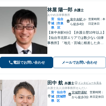
林屋 陽一郎
弁護士
あやめ法律事務所
宮
仙台
泉中央駅
か
営業時間：本
城
市泉
|
日定休日
ら徒歩4分
県
区
【泉中央駅4分】【弁護士歴10年以上】
【仙台市北部エリアでは数少ない法律
事務所】「地元・宮城に根差した弁護
活動／仙台市青葉区、泉区、富谷市、
大和町、利府町など」
電話でお問い合わせ
メールでお問い合わせ
田中 航
弁護士
インタビューを見る
弁護士法人法律事務所せんだい
宮
仙台市
宮城野通駅
営業時間：
城
宮城野
|
本日定休日
から徒歩3分
県
区