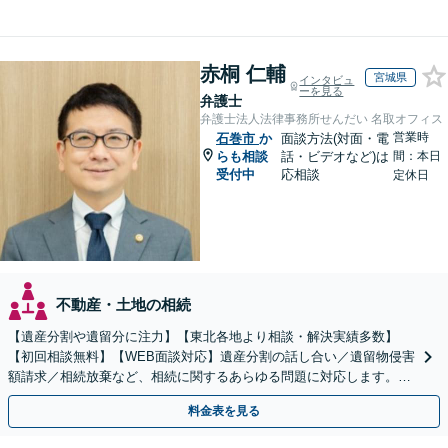
赤桐 仁輔
宮城県
インタビュ
ーを見る
弁護士
弁護士法人法律事務所せんだい 名取オフィス
営業時
石巻市
か
面談方法(対面・電
らも相談
話・ビデオなど)は
間：本日
受付中
応相談
定休日
不動産・土地の相続
【遺産分割や遺留分に注力】【東北各地より相談・解決実績多数】
【初回相談無料】【WEB面談対応】遺産分割の話し合い／遺留物侵害
額請求／相続放棄など、相続に関するあらゆる問題に対応します。ご
事情やご意向を丁寧にお聞きし、有利な解決を目指します
料金表を見る