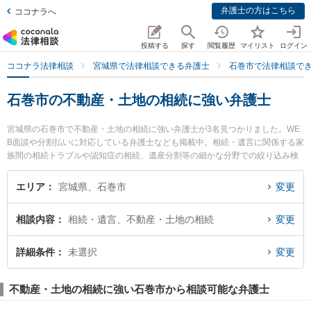
弁護士の方はこちら
ココナラへ
投稿する
探す
閲覧履歴
マイリスト
ログイン
ココナラ法律相談
宮城県で法律相談できる弁護士
石巻市で法律相談で
石巻市の不動産・土地の相続に強い弁護士
宮城県の石巻市で不動産・土地の相続に強い弁護士が3名見つかりました。WE
B面談や分割払いに対応している弁護士なども掲載中。相続・遺言に関係する家
族間の相続トラブルや認知症の相続、遺産分割等の細かな分野での絞り込み検
索もでき便利です。特にいしのまき法律事務所の長沼 駿弁護士や石巻のぞみ野
法律事務所の住吉 毅洋弁護士、純-pure-法律事務所の伊藤 雅典弁護士のプロフ
エリア
宮城県、石巻市
変更
ィール情報や弁護士費用、強みなどが注目されています。『石巻市で土日や夜
間に発生した不動産・土地の相続のトラブルを今すぐに弁護士に相談したい』
相談内容
相続・遺言、不動産・土地の相続
変更
『不動産・土地の相続のトラブル解決の実績豊富な近くの弁護士を検索した
い』『初回相談無料で不動産・土地の相続を法律相談できる石巻市内の弁護士
に相談予約したい』などでお困りの相談者さんにおすすめです。
詳細条件
未選択
変更
不動産・土地の相続に強い石巻市から相談可能な弁護士