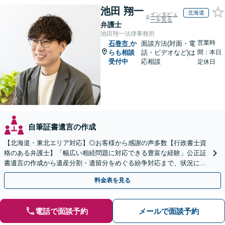
池田 翔一
北海道
インタビュ
ーを見る
弁護士
池田翔一法律事務所
営業時
石巻市
か
面談方法(対面・電
らも相談
話・ビデオなど)は
間：本日
受付中
応相談
定休日
自筆証書遺言の作成
【北海道・東北エリア対応】◎お客様から感謝の声多数【行政書士資
格のある弁護士】「幅広い相続問題に対応できる豊富な経験」公正証
書遺言の作成から遺産分割・遺留分をめぐる紛争対応まで、状況に応
じた最適な方法をご提案します【夜間相談可】
料金表を見る
電話で面談予約
メールで面談予約