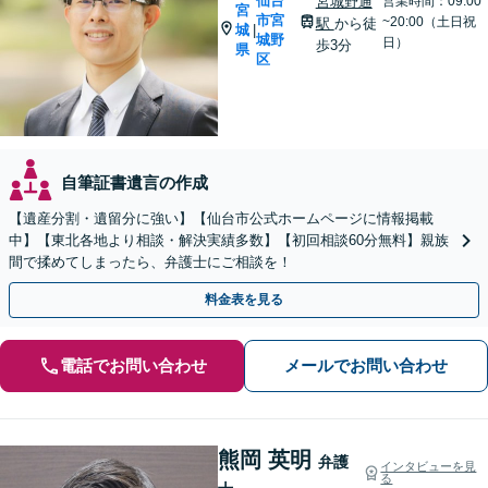
仙台
宮城野通
営業時間：09:00
宮
市宮
~20:00（土日祝
駅
から徒
城
|
城野
日）
歩3分
県
区
自筆証書遺言の作成
【遺産分割・遺留分に強い】【仙台市公式ホームページに情報掲載
中】【東北各地より相談・解決実績多数】【初回相談60分無料】親族
間で揉めてしまったら、弁護士にご相談を！
料金表を見る
電話でお問い合わせ
メールでお問い合わせ
熊岡 英明
弁護
インタビューを見
る