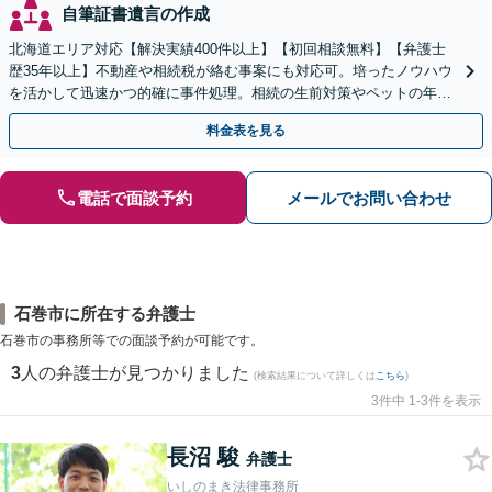
自筆証書遺言の作成
北海道エリア対応【解決実績400件以上】【初回相談無料】【弁護士
歴35年以上】不動産や相続税が絡む事案にも対応可。培ったノウハウ
を活かして迅速かつ的確に事件処理。相続の生前対策やペットの年金
システムもお任せ【完全個室】【自衛隊前駅8分】
料金表を見る
電話で面談予約
メールでお問い合わせ
石巻市に所在する弁護士
石巻市の事務所等での面談予約が可能です。
3
人の弁護士が見つかりました
(検索結果について詳しくは
こちら
)
3件中 1-3件を表示
長沼 駿
弁護士
いしのまき法律事務所