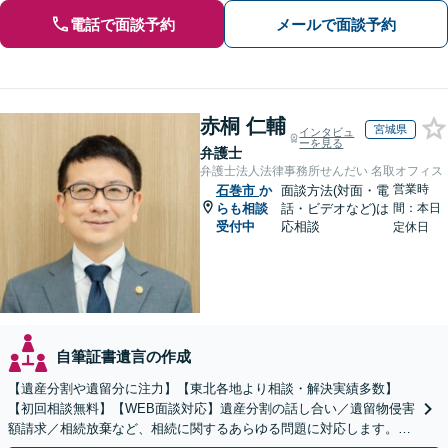
電話で面談予約
メールで面談予約
赤桐 仁輔
宮城県
インタビュ
ーを見る
弁護士
弁護士法人法律事務所せんだい 名取オフィス
営業時
石巻市
か
面談方法(対面・電
らも相談
話・ビデオなど)は
間：本日
受付中
応相談
定休日
自筆証書遺言の作成
【遺産分割や遺留分に注力】【東北各地より相談・解決実績多数】
【初回相談無料】【WEB面談対応】遺産分割の話し合い／遺留物侵害
額請求／相続放棄など、相続に関するあらゆる問題に対応します。ご