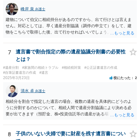
るというよりも、遺言の効力を争う（遺言は無効だ）と主張する場合
がありえますが、その予防方法は、遺言者と面談してみないと判断が
峰岸 泉
弁護士
難しいです。
建物について伯父に相続持分があるのですから、出て行けとは言えま
せん。対応としては、早く遺産分割協議（調停の申立て）をして、建
物をこちらで取得した後、出て行かせればいいでしょう。 建物の固定
資産税については、持分に応じた負担が考えられますが、時効にかか
っていない部分については請求すればいいと思います。 なお、家賃に
ついては、お父様自身が遺産分割手続をしなかったのですから、あき
7
遺言書で割合指定の際の遺産協議分割書の必要性
らめるしかないと思います。
とは？
#遺産分割
#家族間の相続トラブル
#相続税対策
#公正証書遺言の作成
#自筆証書遺言の作成
#遺言
2025年3月23日
役にたった
2
清水 卓
弁護士
相続分を割合で指定した遺言の場合、複数の遺産を具体的にどうのよ
うに分割するのかについて、相続人間で遺産分割協議により決める必
要が出てきます（預貯金、株•投資信託等の遺産がある場合に、どの遺
産についても相続分の割合で分けるのか、預貯金はある相続人に、株•
投資信託は他の相続人にというような分け方をするのか等について
は、相続人間で遺産分割協議により決める必要があります）。
8
子供のいない夫婦で妻に財産を残す遺言書につい