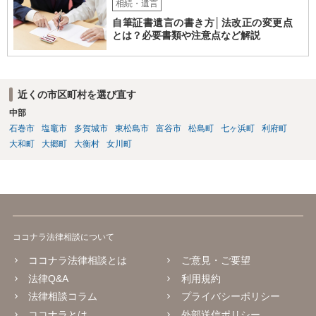
相続・遺言
自筆証書遺言の書き方│法改正の変更点
とは？必要書類や注意点など解説
近くの市区町村を選び直す
中部
石巻市
塩竈市
多賀城市
東松島市
富谷市
松島町
七ヶ浜町
利府町
大和町
大郷町
大衡村
女川町
ココナラ法律相談について
ココナラ法律相談とは
ご意見・ご要望
法律Q&A
利用規約
法律相談コラム
プライバシーポリシー
ココナラとは
外部送信ポリシー