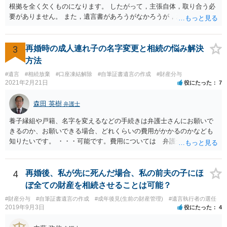
根拠を全く欠くものになります。 したがって，主張自体，取り合う必
要がありません。 また，遺言書があろうがなかろうが，お父上のご兄
弟と面会しなければならない義務はもともとありません。 峰岸先生の
ご回答にもありますが， 代理人弁護士をたてて，その弁護士から相手
方に対して， ・相続に関する主張は法的根拠がなく，一切応じないこ
3
再婚時の成人連れ子の名字変更と相続の悩み解決
と ・今後一切の連絡をしてこないでほしいこと ・連絡を継続してくる
方法
ようであれば警察への通報や法的措置も辞さないこと などを記載した
#遺言
#相続放棄
#口座凍結解除
#自筆証書遺言の作成
#財産分与
書面を発送してもらうことがよろしいように思います。
2021年2月21日
役にたった
7
森田 英樹
弁護士
養子縁組や戸籍、名字を変えるなどの手続きは弁護士さんにお願いで
きるのか、お願いできる場合、どれくらいの費用がかかるのかなども
知りたいです。 ・・・可能です。費用については 弁護士と直接面談
の上 内容を確認し 協議の上個別に契約によって決まることになっ
ています。 やはり、成人した子のことまでごちゃごちゃ考えず、自分
の事だけ考えるべきなのでしょうか ・・・お子さんの事をまで含め良
4
再婚後、私が先に死んだ場合、私の前夫の子にほ
い解決案があればお悩みになるのは当然と言えば当然のことです。 彼
ぼ全ての財産を相続させることは可能？
と親子関係を結びたいと思っているが、名字は変えたくない・・・養
#財産分与
#自筆証書遺言の作成
#成年後見(生前の財産管理)
#遺言執行者の選任
子縁組の必要があり 氏も変更することになります。 しかし 彼は成人
2019年9月3日
役にたった
4
しているとは言え、自分の子と私の連れ子、全て平等にしたいと希
望。もちろん私もそうできればと思います。 ・・・婚姻前の契約 あ