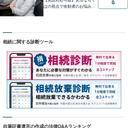
る
はの視点で依頼者のお悩みに
寄り添い、丁寧かつ迅速なサ
ポートをいたします。離婚・
男女問題やセクハラ事件など
のお困り事がございました
ら、お気軽にご相談くださ
相続に関する診断ツール
い。
自筆証書遺言の作成の法律Q&Aランキング