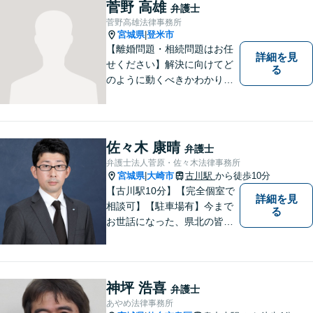
菅野 高雄
弁護士
菅野高雄法律事務所
宮城県
登米市
|
【離婚問題・相続問題はお任
詳細を見
せください】解決に向けてど
る
のように動くべきかわかりや
すくご説明いたします。【法
テラス利用可】【事前予約で
夜間・休日対応可】お早めの
ご相談が、納得のいく解決へ
佐々木 康晴
弁護士
の第一歩です。
弁護士法人菅原・佐々木法律事務所
宮城県
大崎市
古川駅
から徒歩10分
|
【古川駅10分】【完全個室で
詳細を見
相談可】【駐車場有】今まで
る
お世話になった、県北の皆さ
んに弁護士として恩返しがで
きたらと考えています。 何か
お困りのことがありました
ら、お気軽にお声がけくださ
神坪 浩喜
弁護士
い。
あやめ法律事務所