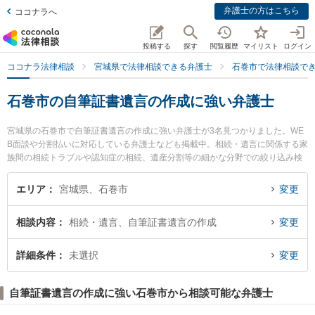
弁護士の方はこちら
ココナラへ
投稿する
探す
閲覧履歴
マイリスト
ログイン
ココナラ法律相談
宮城県で法律相談できる弁護士
石巻市で法律相談で
石巻市の自筆証書遺言の作成に強い弁護士
宮城県の石巻市で自筆証書遺言の作成に強い弁護士が3名見つかりました。WE
B面談や分割払いに対応している弁護士なども掲載中。相続・遺言に関係する家
族間の相続トラブルや認知症の相続、遺産分割等の細かな分野での絞り込み検
索もでき便利です。特にいしのまき法律事務所の長沼 駿弁護士や純-pure-法律
事務所の伊藤 雅典弁護士、石巻のぞみ野法律事務所の住吉 毅洋弁護士のプロフ
エリア
宮城県、石巻市
変更
ィール情報や弁護士費用、強みなどが注目されています。『石巻市で土日や夜
間に発生した自筆証書遺言の作成のトラブルを今すぐに弁護士に相談したい』
相談内容
相続・遺言、自筆証書遺言の作成
変更
『自筆証書遺言の作成のトラブル解決の実績豊富な近くの弁護士を検索した
い』『初回相談無料で自筆証書遺言の作成を法律相談できる石巻市内の弁護士
に相談予約したい』などでお困りの相談者さんにおすすめです。
詳細条件
未選択
変更
自筆証書遺言の作成に強い石巻市から相談可能な弁護士