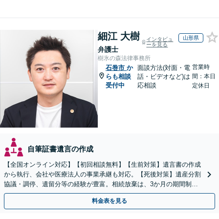
細江 大樹
山形県
インタビュ
ーを見る
弁護士
樹氷の森法律事務所
営業時
石巻市
か
面談方法(対面・電
らも相談
話・ビデオなど)は
間：本日
受付中
応相談
定休日
自筆証書遺言の作成
【全国オンライン対応】【初回相談無料】【生前対策】遺言書の作成
から執行、会社や医療法人の事業承継も対応。【死後対策】遺産分割
協議・調停、遺留分等の経験が豊富。相続放棄は、3か月の期間制限
があるため、お早めにご相談ください。【無料駐車場あり】
料金表を見る