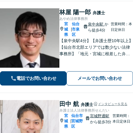
林屋 陽一郎
弁護士
あやめ法律事務所
宮
仙台
泉中央駅
か
営業時間：本
城
市泉
|
日定休日
ら徒歩4分
県
区
【泉中央駅4分】【弁護士歴10年以上】
【仙台市北部エリアでは数少ない法律
事務所】「地元・宮城に根差した弁護
活動／仙台市青葉区、泉区、富谷市、
大和町、利府町など」
電話でお問い合わせ
メールでお問い合わせ
田中 航
弁護士
インタビューを見る
弁護士法人法律事務所せんだい
宮
仙台市
宮城野通駅
営業時間：
城
宮城野
|
本日定休日
から徒歩3分
県
区