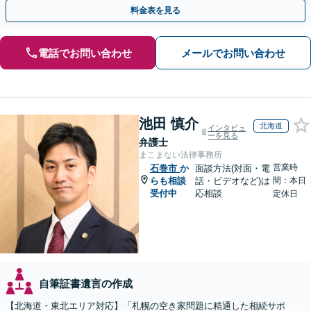
事情やご意向を丁寧にお聞きし、有利な解決を目指します
料金表を見る
電話でお問い合わせ
メールでお問い合わせ
池田 慎介
北海道
インタビュ
ーを見る
弁護士
まこまない法律事務所
営業時
石巻市
か
面談方法(対面・電
らも相談
話・ビデオなど)は
間：本日
受付中
応相談
定休日
自筆証書遺言の作成
【北海道・東北エリア対応】「札幌の空き家問題に精通した相続サポ