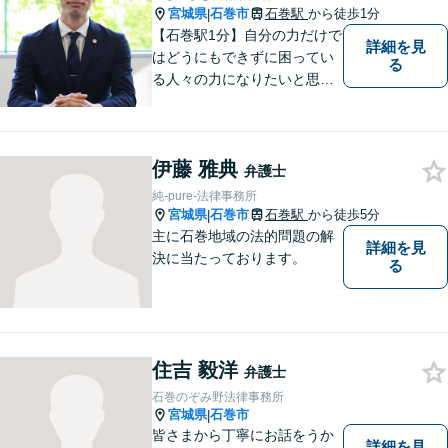
宮城県
石巻市
石巻駅
から徒歩1分
|
【石巻駅1分】自分の力だけで
詳細を見
はどうにもできずに困ってい
る
る人々の力になりたいと思い
弁護士を志しました。依頼者
様に寄り添い、抱えているト
ラブルについて納得のいく解
伊藤 雅典
決ができるよう、サポートい
弁護士
たします。ぜひ一度ご相談く
純-pure-法律事務所
ださい。
宮城県
石巻市
石巻駅
から徒歩5分
|
主に石巻地域の法的問題の解
詳細を見
決に当たっております。
る
住吉 毅洋
弁護士
石巻のぞみ野法律事務所
宮城県
石巻市
|
皆さまから丁寧にお話をうか
詳細を見