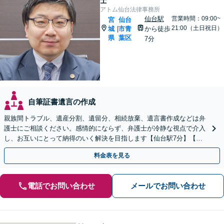
士
アトム仙台法律事務所
仙台駅
営業時間：09:00~
宮
仙台
21:00（土日祝日）
城
市青
から徒歩
|
県
葉区
7分
自筆証書遺言の作成
親族間トラブル、遺産分割、遺留分、相続放棄、遺言書作成などは弁
護士にご相談ください。感情的にならず、弁護士が冷静な視点で介入
し、お互いにとって納得のいく解決を目指します【仙台駅7分】【休
日・夜間相談可】
料金表を見る
電話でお問い合わせ
メールでお問い合わせ