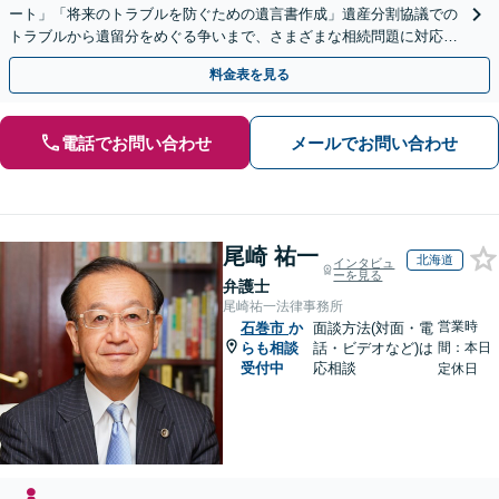
ート」「将来のトラブルを防ぐための遺言書作成」遺産分割協議での
トラブルから遺留分をめぐる争いまで、さまざまな相続問題に対応し
ています「アクセス良好・WEB面談対応で安心の相談」
料金表を見る
電話でお問い合わせ
メールでお問い合わせ
尾崎 祐一
北海道
インタビュ
ーを見る
弁護士
尾崎祐一法律事務所
営業時
石巻市
か
面談方法(対面・電
らも相談
話・ビデオなど)は
間：本日
受付中
応相談
定休日