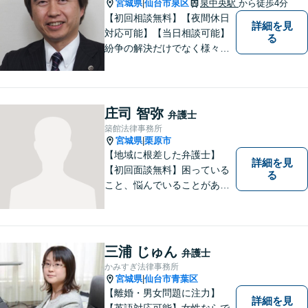
宮城県
仙台市泉区
泉中央駅
から徒歩4分
|
【初回相談無料】【夜間休日
詳細を見
対応可能】【当日相談可能】
る
紛争の解決だけでなく様々な
トラブルで傷ついた方の心の
痛みがわかる温かさと誠実さ
を持ち合わせた弁護士です。
是非一度ご相談ください。
庄司 智弥
弁護士
築館法律事務所
宮城県
栗原市
|
【地域に根差した弁護士】
詳細を見
【初回面談無料】困っている
る
こと、悩んでいることがあっ
たら、「こんなことで相談し
ていいのか」と悩まず、 ひと
まず弁護士に相談してみてく
ださい。離婚問題／借金問題
三浦 じゅん
弁護士
／交通事故／刑事事件など、
かみすぎ法律事務所
幅広く対応。【夜間／休日対
宮城県
仙台市青葉区
|
応可能】
【離婚・男女問題に注力】
詳細を見
【英語対応可能】女性ならで