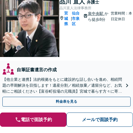
品川 直人
弁護士
品川直人法律事務所
宮
仙台
泉中央駅
か
営業時間：本
城
市泉
|
日定休日
ら徒歩8分
県
区
自筆証書遺言の作成
【他士業と連携】法的根拠をもとに建設的な話し合いを進め、相続問
題の早期解決を目指します！遺産分割／相続放棄／遺留分など、お気
軽にご相談ください【富谷町役場の元職員】宮城で暮らす方々に寄り
添う、敷居の低い事務所です【無料駐車場あり】
料金表を見る
電話で面談予約
メールで面談予約