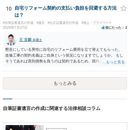
10
自宅リフォーム契約の支払い負担を回避する方法
は？
#自筆証書遺言の作成
#遺言
#公正証書遺言の作成
#個人・プライベート
2026年7月27日
役にたった
2
王 宣麟
弁護士
懇意にしている男性に自宅のリフォーム費用を立て替えてもらった、
改修工事の契約名義はご自身という状況になりますでしょうか。 もし
そうであれば原則債務を負うのは契約であるため、残代金を捻出して
もらうよう約束した男性に支払いをお願いするしかないように思われ
ます。 入籍した場合でも、原則契約者が単独で全ての債務を負うこと
には変わりがありません。 なかなか対応に難しい案件であり、公開の
もっとみる
場でアドバイスを行うのも限界があるように思われますので、資料等
を持参のうえ個別に弁護士に相談されることをお勧めします。
自筆証書遺言の作成に関連する法律相談コラム