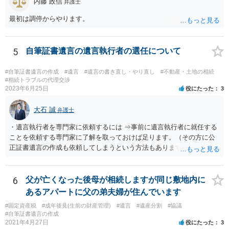
内藤 政信
弁護士
るいは 遺言書などで その意思を実現する方法はあります。 弁護
士に相談してみてください。
最初は調停からやります。
5
自筆証書遺言の遺言執行者の選任について
#自筆証書遺言の作成
#遺言
#遺言の書き直し・やり直し
#不動産・土地の相続
#相続トラブルの代理交渉
2023年6月25日
役にたった
3
大石 誠
弁護士
・遺言執行者を専門家に依頼するには ⇒事前に遺言執行者に就任する
ことを依頼する専門家に了解を取っておけば足ります。（その方に公
正証書遺言の作成も依頼してしまうという方法もあります） 事前に了
解を取るだけであれば、契約は不要ですし、契約料を払う必要もあり
ません。 遺言執行者に就任し、遺言執行が完了したときの報酬だけ、
弁護士費用としてかかります。 ・亡くなった際に、法務局に預けた自
6
父が亡くなった後母が相続しますが同じ敷地内に
筆証書遺言の存在を親族がなかったものにされる可能性 ⇒自筆の遺言
あるアパートに父の弟夫婦が住んでいます
書を法務局に保管した場合、死亡後、法務局に遺言書の有無を照会す
#固定資産税
#成年後見(生前の財産管理)
#遺言
#遺産分割
#協議
ることになりますので、「法務局に預けた自筆証書遺言の存在を親族
#自筆証書遺言の作成
がなかったもの」にすることはできません。 存在をなかったものにす
2021年4月27日
役にたった
3