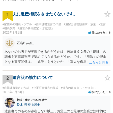
1
夫に遺産相続をさせたくないです。
#家族間の相続トラブル
#自筆証書遺言の作成
#遺留分侵害額請求・放棄
#遺言
#相続放棄
#遺言の真偽鑑定・遺言無効
2022年3月1日
役にたった
8
匿名B
弁護士
あなたのお考えが実現できるかどうかは、民法８９２条の「廃除」の
請求を家庭裁判所で認めてもらえるかどうか、です。「廃除」の理由
となる事実関係は、「虐待」をうけたか、「重大な侮辱」を受けた
か、推定相続人たる夫に「その他著しい非行」があったか否かです。
「廃除」は遺言でも可能です（民法８９３条）。 弁護士に具体的な事
情を話して相談して、「廃除」が可能か、実際に法律相談を受けるこ
2
遺言状の効力について
とをお勧めします。
#自筆証書遺言の作成
#公正証書遺言の作成
#遺言の書き直し・やり直し
2018年8月23日
役にたった
6
相続・遺言に強い弁護士
鈴木 崇裕
弁護士
遺言書そのものが存在しない以上，お父上のご兄弟の主張は法律的な