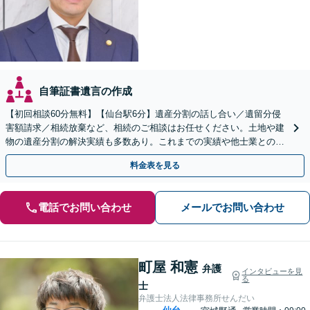
自筆証書遺言の作成
【初回相談60分無料】【仙台駅6分】遺産分割の話し合い／遺留分侵
害額請求／相続放棄など、相続のご相談はお任せください。土地や建
物の遺産分割の解決実績も多数あり。これまでの実績や他士業との連
携を活かし、ご意向に沿う有利な解決を目指します
料金表を見る
電話でお問い合わせ
メールでお問い合わせ
町屋 和憲
弁護
インタビューを見
る
士
弁護士法人法律事務所せんだい