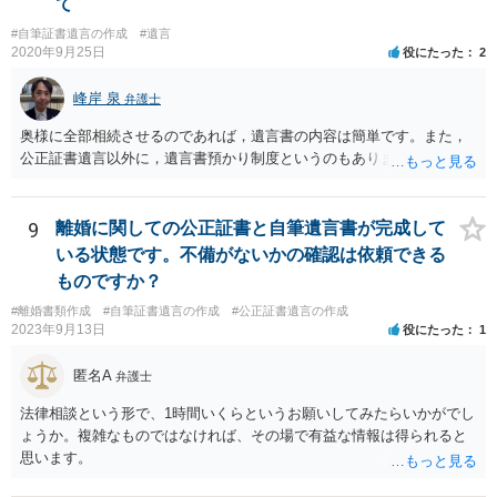
て
#自筆証書遺言の作成
#遺言
2020年9月25日
役にたった
2
峰岸 泉
弁護士
奥様に全部相続させるのであれば，遺言書の内容は簡単です。また，
公正証書遺言以外に，遺言書預かり制度というのもあります。
9
離婚に関しての公正証書と自筆遺言書が完成して
いる状態です。不備がないかの確認は依頼できる
ものですか？
#離婚書類作成
#自筆証書遺言の作成
#公正証書遺言の作成
2023年9月13日
役にたった
1
匿名A
弁護士
法律相談という形で、1時間いくらというお願いしてみたらいかがでし
ょうか。複雑なものではなければ、その場で有益な情報は得られると
思います。