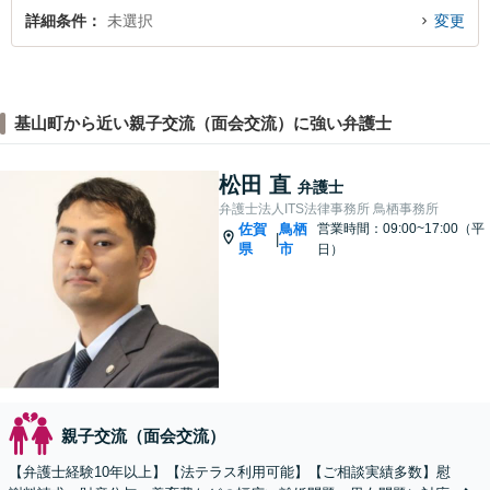
詳細条件
未選択
変更
基山町から近い親子交流（面会交流）に強い弁護士
松田 直
弁護士
弁護士法人ITS法律事務所 鳥栖事務所
佐賀
鳥栖
営業時間：09:00~17:00（平
|
県
市
日）
親子交流（面会交流）
【弁護士経験10年以上】【法テラス利用可能】【ご相談実績多数】慰