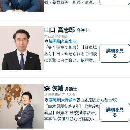
婚・養育費等、相続・遺産分
割、交通事故、借金問題、損
害賠償・慰謝料請求、労働問
題に注力しています。 初回無
料相談あり。出張相談あり。
山口 高志郎
弁護士
２０時まで営業。福岡県全域
大石法律事務所
と周辺対応。
福岡県
久留米市
|
【完全個室で相談】【駐車場
詳細を見
あり】日々寄せられるご相談
る
に真摯に向き合い、依頼者の
皆様の力となることを心がけ
ています。 事業の成長を目指
す法人・個人の方々には、経
営課題の解決に向けた最適な
森 俊輔
弁護士
法的サポートを提供し、安定
法律事務所アリスタ
した経営基盤の構築をお手伝
福岡県
大野城市
白木原駅
から徒歩9分
|
いいたします。
【白木原駅徒歩9分】【地域密
詳細を見
着型】離婚/相続/交通事故/刑
る
事事件/労働問題など幅広い事
案に対応可能です。弁護士相