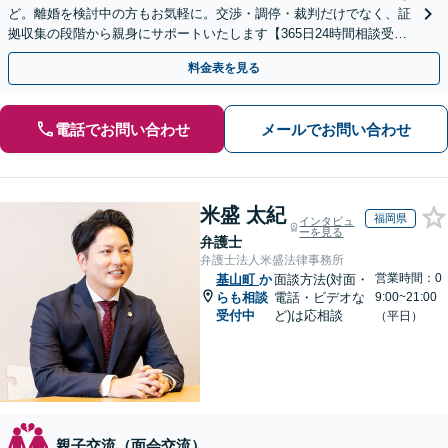
ど。離婚を検討中の方もお気軽に。交渉・調停・裁判だけでなく、証
拠収集の段階から親身にサポートいたします【365日24時間相談受
付】【赤坂駅3分】【男女の弁護士が在籍】
料金表を見る
電話でお問い合わせ
メールでお問い合わせ
米盛 太紀
福岡県
インタビュ
ーを見る
弁護士
弁護士法人米盛法律事務所
営業時間：0
基山町
か
面談方法(対面・
らも相談
電話・ビデオな
9:00~21:00
受付中
ど)は応相談
（平日）
親子交流（面会交流）