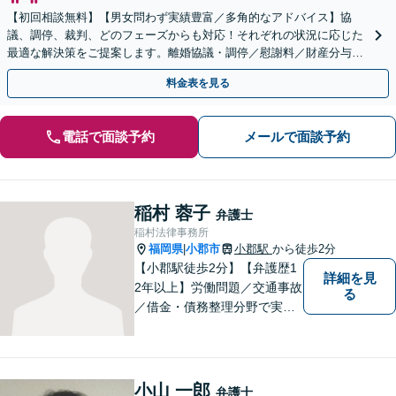
【初回相談無料】【男女問わず実績豊富／多角的なアドバイス】協
議、調停、裁判、どのフェーズからも対応！それぞれの状況に応じた
最適な解決策をご提案します。離婚協議・調停／慰謝料／財産分与／
親権・養育費・面会交流／婚姻費用【休日・夜間相談可】
料金表を見る
電話で面談予約
メールで面談予約
稲村 蓉子
弁護士
稲村法律事務所
福岡県
小郡市
小郡駅
から徒歩2分
|
【小郡駅徒歩2分】【弁護歴1
詳細を見
2年以上】労働問題／交通事故
る
／借金・債務整理分野で実績
多数！「その場しのぎではな
い、未来の生活を見越した解
決」がモットーです。皆様が
笑顔と元気を取り戻し、新た
小山 一郎
弁護士