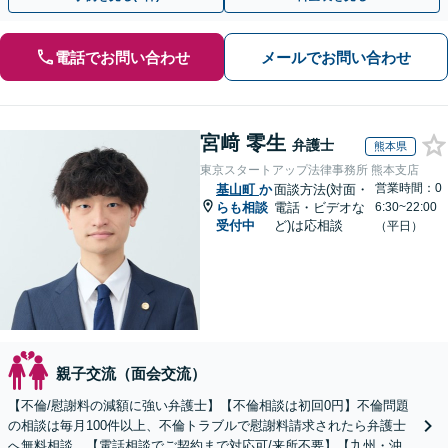
電話でお問い合わせ
メールでお問い合わせ
宮﨑 零生
弁護士
熊本県
東京スタートアップ法律事務所 熊本支店
営業時間：0
基山町
か
面談方法(対面・
らも相談
電話・ビデオな
6:30~22:00
受付中
ど)は応相談
（平日）
親子交流（面会交流）
【不倫/慰謝料の減額に強い弁護士】【不倫相談は初回0円】不倫問題
の相談は毎月100件以上、不倫トラブルで慰謝料請求されたら弁護士
へ無料相談。【電話相談でご契約まで対応可/来所不要】【九州・沖縄