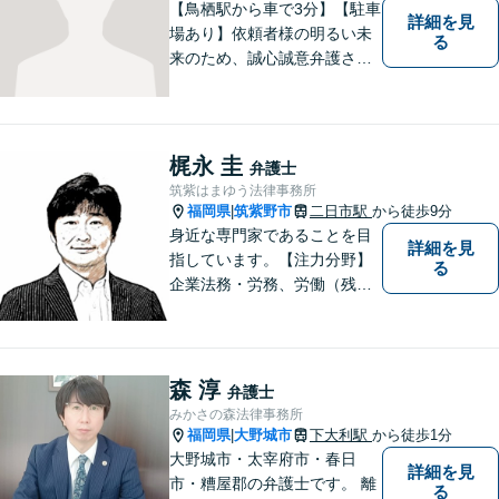
可】
【鳥栖駅から車で3分】【駐車
詳細を見
場あり】依頼者様の明るい未
る
来のため、誠心誠意弁護させ
ていただきます。弁護士とし
て、毅然とした対応を行いま
す。インターネット／刑事／
相続など、幅広い困りごとに
梶永 圭
弁護士
対応可能！【完全個室で対
筑紫はまゆう法律事務所
応】
福岡県
筑紫野市
二日市駅
から徒歩9分
|
身近な専門家であることを目
詳細を見
指しています。【注力分野】
る
企業法務・労務、労働（残
業・解雇・労災）、刑事、家
事（離婚・相続・遺言・後
見）、借金整理等
森 淳
弁護士
みかさの森法律事務所
福岡県
大野城市
下大利駅
から徒歩1分
|
大野城市・太宰府市・春日
詳細を見
市・糟屋郡の弁護士です。 離
る