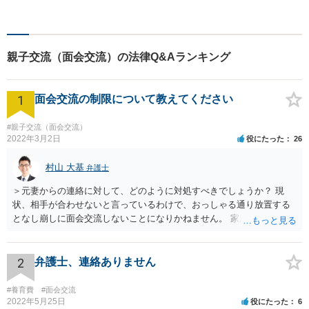
談が初めての方もお気軽にご
相談ください。1人1人に合わ
せたオーダーメイド対応を心
がけています。
親子交流（面会交流）の法律Q&Aランキング
1
面会交流の制限について教えてください
#親子交流（面会交流）
2022年3月2日
役にたった
26
村山 大基
弁護士
＞元妻からの連絡に対して、どのように対処すべきでしょうか？ 現
状、相手が合わせないと言っているわけで、おっしゃる通り放置する
となし崩しに面会交流しないことになりかねません。 家庭裁判所か
ら、きちんと履行しなさいという連絡（履行勧告）をしてもらう手も
ありますが、お書きいただいた感じだとあまり効果がなさそうですよ
ね。 今後の対応としては、 ・弁護士経由で説得 ・再度調停申立て＋
2
弁護士、連絡ありません
間接強制といって、会わせない場合のペナルティ的なものも求める が
考えられると思います。 依頼するかどうかはともかく、相談には行っ
#養育費
#面会交流
てもいいと思います。
2022年5月25日
役にたった
6