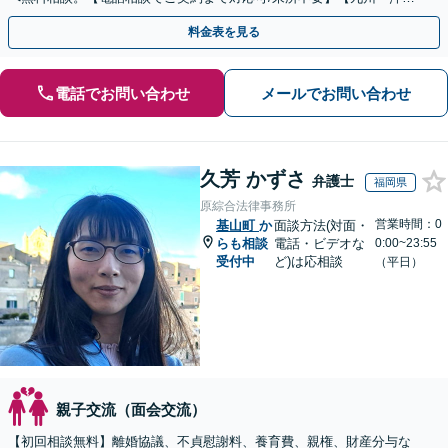
エリア全域対応】
料金表を見る
電話でお問い合わせ
メールでお問い合わせ
久芳 かずさ
弁護士
福岡県
原綜合法律事務所
営業時間：0
基山町
か
面談方法(対面・
らも相談
電話・ビデオな
0:00~23:55
受付中
ど)は応相談
（平日）
親子交流（面会交流）
【初回相談無料】離婚協議、不貞慰謝料、養育費、親権、財産分与な