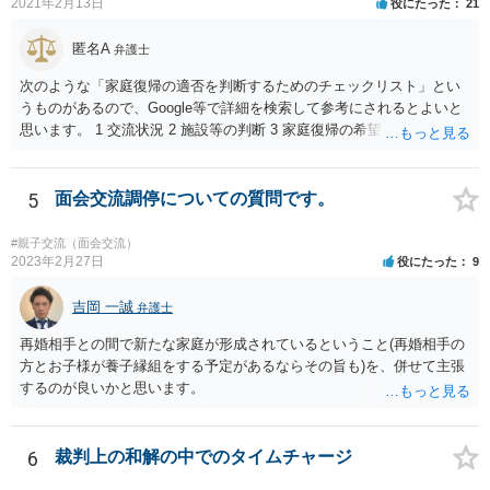
2021年2月13日
役にたった
21
要もありません。 相手から面会交流を行うことについての申し出があ
ったときに対応すれば十分だと思います。 仮に相手から、面会交流さ
匿名A
弁護士
せなかった（連絡をしてこなかった）と慰謝料請求してきたとして
も、そのような請求は、まず認められません。 ご心配であれば、審判
次のような「家庭復帰の適否を判断するためのチェックリスト」とい
書を持参して、お近くの弁護士に法律相談してみてください。
うものがあるので、Google等で詳細を検索して参考にされるとよいと
思います。 1 交流状況 2 施設等の判断 3 家庭復帰の希望 4 保護者への
思い、愛着 5 健康・発育の状況 6 対人関係、情緒の安定 7 リスク回避
能力 8 引取りの希望 9 虐待の事実を認めていること 10 子どもの立場
に立った見方 11 衝動のコントロール 12 精神的安定 13 養育の知識・
5
面会交流調停についての質問です。
技術 14 関係機関への援助、関係構築の意思 15 地域、近隣における孤
立、トラブル 16 親族との関係 17 生活基盤の安定 18 子どもの心理的
#親子交流（面会交流）
居場所 19 地域の受入れ体制 20 地域の支援機能 お母様が別居して引き
2023年2月27日
役にたった
9
取るプランは、児童相談所側からすると、17・18あたりでネガティブ
に捉えられる可能性がありますので、たとえば、あなた自身が安定し
吉岡 一誠
弁護士
た収入を有し、かつ、親族等の手厚い援助が得られ、お父様の影響を
再婚相手との間で新たな家庭が形成されているということ(再婚相手の
排除できることを示さないかぎりはなかなか認められないように思わ
方とお子様が養子縁組をする予定があるならその旨も)を、併せて主張
れます。 児童相談所の担当者は、中には問題のあるかたもいるかもし
するのが良いかと思います。
れませんが、基本的には子どもの立場に立って動こうとされているか
たが多いと思いますので、敵対関係ではなく、友好関係を築かれると
よいかと存じます。また、敵対関係になると10・11・12・14あたりで
6
裁判上の和解の中でのタイムチャージ
ネガティブな評価を付けられるので、家庭復帰の可能性をどんどん狭
めることになってしまいます。