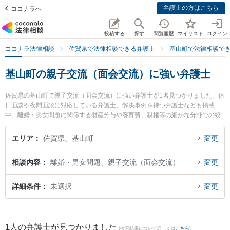
弁護士の方はこちら
ココナラへ
投稿する
探す
閲覧履歴
マイリスト
ログイン
ココナラ法律相談
佐賀県で法律相談できる弁護士
基山町で法律相談で
基山町の親子交流（面会交流）に強い弁護士
佐賀県の基山町で親子交流（面会交流）に強い弁護士が1名見つかりました。休
日面談や夜間面談に対応している弁護士、解決事例を持つ弁護士なども掲載
中。離婚・男女問題に関係する財産分与や養育費、親権等の細かな分野での絞
り込み検索もでき便利です。特に筑紫野基山法律事務所の尾関 大雅弁護士のプ
ロフィール情報や弁護士費用、強みなどが注目されています。『基山町で土日
エリア
佐賀県、基山町
変更
や夜間に発生した親子交流（面会交流）のトラブルを今すぐに弁護士に相談し
たい』『親子交流（面会交流）のトラブル解決の実績豊富な近くの弁護士を検
相談内容
離婚・男女問題、親子交流（面会交流）
変更
索したい』『初回相談無料で親子交流（面会交流）を法律相談できる基山町内
の弁護士に相談予約したい』などでお困りの相談者さんにおすすめです。
詳細条件
未選択
変更
1
人の弁護士が見つかりました
(検索結果について詳しくは
こちら
)