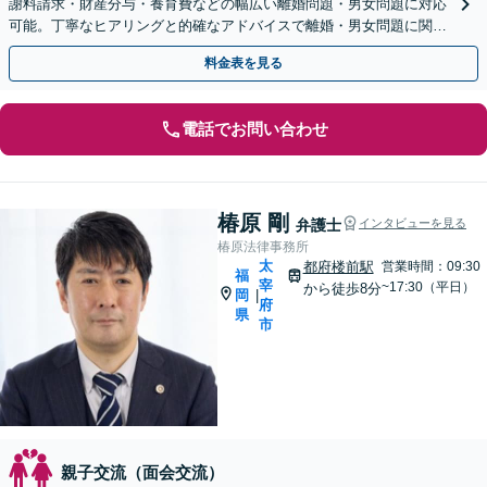
謝料請求・財産分与・養育費などの幅広い離婚問題・男女問題に対応
可能。丁寧なヒアリングと的確なアドバイスで離婚・男女問題に関す
る疑問を一つずつ解消します【初回のご相談30分無料】
料金表を見る
電話でお問い合わせ
椿原 剛
弁護士
インタビューを見る
椿原法律事務所
太
都府楼前駅
営業時間：09:30
福
宰
~17:30（平日）
から徒歩8分
岡
|
府
県
市
親子交流（面会交流）