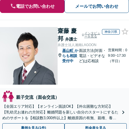
電話でお問い合わせ
メールでお問い合わせ
齋藤 慶
神奈川県
インタビュ
ーを見る
邦
弁護士
弁護士法人湘南LAGOON
営業時間：0
基山町
か
面談方法(対面・
らも相談
電話・ビデオな
9:00~17:30
受付中
ど)は応相談
（平日）
親子交流（面会交流）
【全国エリア対応】【オンライン面談OK】【外出困難な方対応】
【乳幼児お連れの方対応】離婚問題を新しい自分のスタートにするた
めのサポートを【相談数3,000件以上】離婚原因の有無、親権、養育
費、財産分与、慰謝料請求【夜間・休日相談可】
事例を見る(1件)
料金表を見る