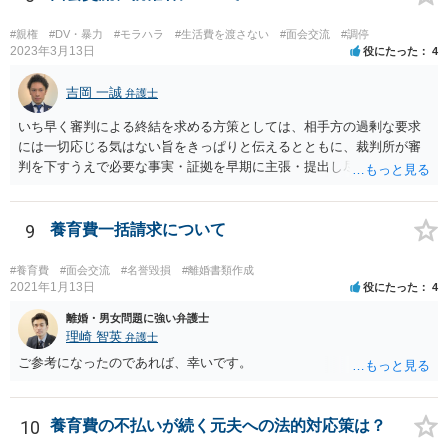
#親権
#DV・暴力
#モラハラ
#生活費を渡さない
#面会交流
#調停
2023年3月13日
役にたった
4
吉岡 一誠
弁護士
いち早く審判による終結を求める方策としては、相手方の過剰な要求
には一切応じる気はない旨をきっぱりと伝えるとともに、裁判所が審
判を下すうえで必要な事実・証拠を早期に主張・提出し尽くすという
ところでしょう。 弁護士に依頼することで、そうした段取りをスピー
ディーに進められる可能性もあるところなので、上記岡本先生がおっ
しゃるように、法テラスの利用も検討されるのが良いかと思います。
9
養育費一括請求について
#養育費
#面会交流
#名誉毀損
#離婚書類作成
2021年1月13日
役にたった
4
離婚・男女問題に強い弁護士
理崎 智英
弁護士
ご参考になったのであれば、幸いです。
10
養育費の不払いが続く元夫への法的対応策は？