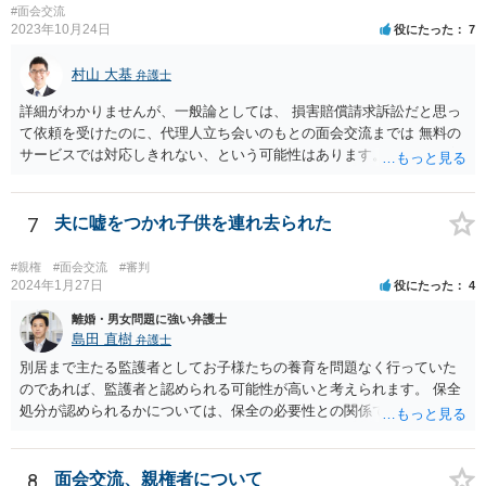
#面会交流
2023年10月24日
役にたった
7
村山 大基
弁護士
詳細がわかりませんが、一般論としては、 損害賠償請求訴訟だと思っ
て依頼を受けたのに、代理人立ち会いのもとの面会交流までは 無料の
サービスでは対応しきれない、という可能性はあります。 また、原案
に面会交流の条項を入れたから、無料で面会交流立ち会いまでせよ、
というのは 代理人の同意がない以上、難しいかもしれません。 以上は
あくまでネットで断片的に事情をお聞きした限りの意見ですので、詳
7
夫に嘘をつかれ子供を連れ去られた
細な事情がわからないため、 可能であれば今までの訴訟提起を持っ
て、弁護士に面談相談に行くのが一番だと思います。
#親権
#面会交流
#審判
2024年1月27日
役にたった
4
離婚・男女問題に強い弁護士
島田 直樹
弁護士
別居まで主たる監護者としてお子様たちの養育を問題なく行っていた
のであれば、監護者と認められる可能性が高いと考えられます。 保全
処分が認められるかについては、保全の必要性との関係でなんともい
えませんが、その場合、審判を早めにしてくれることが多いと思いま
す。 精神的なご負担も大きいと思いますが、担当の弁護士とよく相談
しながら手続を進めてください。
8
面会交流、親権者について