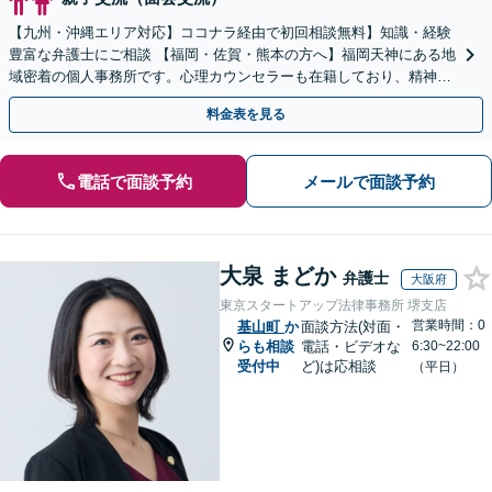
【九州・沖縄エリア対応】ココナラ経由で初回相談無料】知識・経験
豊富な弁護士にご相談 【福岡・佐賀・熊本の方へ】福岡天神にある地
域密着の個人事務所です。心理カウンセラーも在籍しており、精神的
に不安な方にも安心してご相談頂けます
料金表を見る
電話で面談予約
メールで面談予約
大泉 まどか
弁護士
大阪府
東京スタートアップ法律事務所 堺支店
営業時間：0
基山町
か
面談方法(対面・
らも相談
電話・ビデオな
6:30~22:00
受付中
ど)は応相談
（平日）