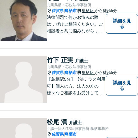
な第一歩を踏み出せるよう、
九州鳥栖・芯鋭法律事務所
最大限尽力します。
佐賀県
鳥栖市
鳥栖駅
から徒歩5分
|
法律問題で何かお悩みの際
詳細を見
は，ぜひご相談ください。ご
る
相談者と共に悩みながら，い
い解決を目指したいと思って
おります
竹下 正実
弁護士
九州鳥栖・芯鋭法律事務所
佐賀県
鳥栖市
鳥栖駅
から徒歩5分
|
【鳥栖駅5分】【法テラス利用
詳細を見
可】個人の方、法人の方の
る
様々なご相談をお受けしてお
ります。依頼者様のお話をし
っかりお聞きし、お気持ちや
ご事情に沿った解決策をご提
案いたします。【債務整理・
松尾 潤
弁護士
残業代請求については初回面
弁護士法人ITS法律事務所 鳥栖事務所
談無料】【土日祝・夜間相談
佐賀県
鳥栖市
|