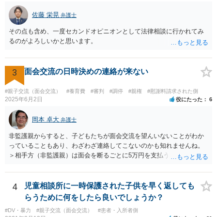
佐藤 栄晃
弁護士
その点も含め、一度セカンドオピニオンとして法律相談に行かれてみ
るのがよろしいかと思います。
3
面会交流の日時決めの連絡が来ない
#親子交流（面会交流）
#養育費
#審判
#調停
#親権
#慰謝料請求された側
2025年6月2日
役にたった
6
岡本 卓大
弁護士
非監護親からすると、子どもたちが面会交流を望んいないことがわか
っていることもあり、わざわざ連絡してこないのかも知れませんね。
＞相手方（非監護親）は面会を断るごとに5万円を支払うことを取決め
るよう要求してきたり、調停中もかなり揉めました。 というのも、本
当に何が何でも面会交流したい（子どもたちと会いたい）と言うより
は、あなたに対する嫌がらせだった可能性もあるように思います（そ
4
児童相談所に一時保護された子供を早く返しても
ういう男はDV・虐待系の男には珍しくありません。）。 面会交流とは
らうために何をしたら良いでしょうか？
親の権利ではなく、『子どものため』のものです。 子どもたちの年齢
#DV・暴力
#親子交流（面会交流）
#患者・入所者側
（自分の気持ちを言える年齢）を考えても、無理に面会交流をする必