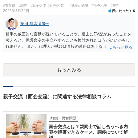
#養育費
#調停
#親子交流（面会交流）
#悪意の遺棄
#モラハラ
#審判
2026年3月24日
役にたった
5
笹田 典宏
弁護士
相手の威圧的な言動が続いていることや、過去にDV歴があったことを
考えると、保護命令の申立をすることも検討されたほうがいいかもし
れません。 また、代理人が就けば直接の連絡は無くなりますので、ご
相談者の方も代理人を立てるのも一手です。 面会交流含め、元夫との
やりとりが相当ご心労になっていると見受けられますので、一度弁護
士や行政の相談窓口にご相談されることをお勧め致します。
もっとみる
親子交流（面会交流）に関連する法律相談コラム
離婚・男女問題
面会交流とは？親同士で話し合うべき内
容や拒否できるケース、調停について解
説