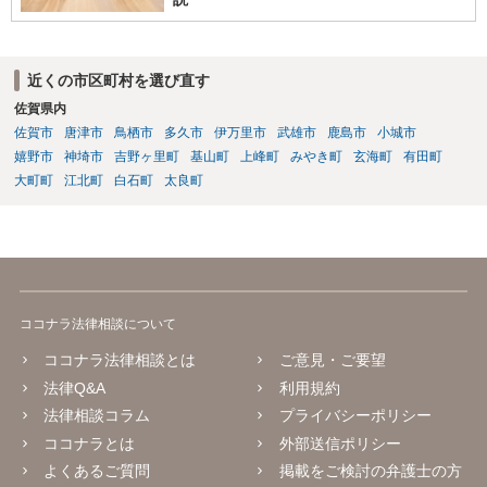
近くの市区町村を選び直す
佐賀県内
佐賀市
唐津市
鳥栖市
多久市
伊万里市
武雄市
鹿島市
小城市
嬉野市
神埼市
吉野ヶ里町
基山町
上峰町
みやき町
玄海町
有田町
大町町
江北町
白石町
太良町
ココナラ法律相談について
ココナラ法律相談とは
ご意見・ご要望
法律Q&A
利用規約
法律相談コラム
プライバシーポリシー
ココナラとは
外部送信ポリシー
よくあるご質問
掲載をご検討の弁護士の方