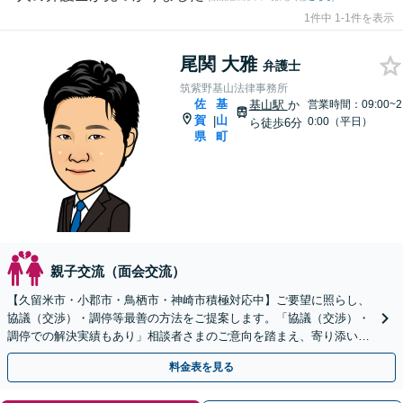
1件中 1-1件を表示
尾関 大雅
弁護士
筑紫野基山法律事務所
佐
基
基山駅
か
営業時間：09:00~2
賀
山
|
0:00（平日）
ら徒歩6分
県
町
親子交流（面会交流）
【久留米市・小郡市・鳥栖市・神崎市積極対応中】ご要望に照らし、
協議（交渉）・調停等最善の方法をご提案します。「協議（交渉）・
調停での解決実績もあり」相談者さまのご意向を踏まえ、寄り添い親
身に対応します【休日・夜間相談可】
料金表を見る