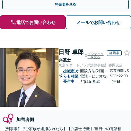
日対応】【完全個室】【天神駅3分】
料金表を見る
電話でお問い合わせ
メールでお問い合わせ
日野 卓郎
静岡県
インタビュ
ーを見る
弁護士
東京スタートアップ法律事務所 静岡支店
営業時間：0
小城市
か
面談方法(対面・
らも相談
電話・ビデオな
6:30~22:00
受付中
ど)は応相談
（平日）
加害者側
【刑事事件でご家族が逮捕されたら】【弁護士待機中/当日中の電話相