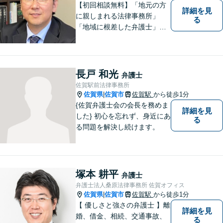
【初回相談無料】「地元の方
詳細を見
に親しまれる法律事務所」
る
「地域に根差した弁護士」を
目指して活動しております。
企業法務から、離婚や交通事
故、金銭トラブル、刑事事件
など幅広く対応しております
長戸 和光
弁護士
ので、まずはお気軽にご相談
佐賀駅前法律事務所
下さい。【JR佐賀駅1分】
佐賀県
佐賀市
佐賀駅
から徒歩1分
|
【子連れ相談可】
{佐賀弁護士会の会長を務めま
詳細を見
した} 初心を忘れず、身近にあ
る
る問題を解決し続けます。
塚本 耕平
弁護士
弁護士法人桑原法律事務所 佐賀オフィス
佐賀県
佐賀市
佐賀駅
から徒歩1分
|
【 優しさと強さの弁護士 】離
詳細を見
婚、借金、相続、交通事故、
る