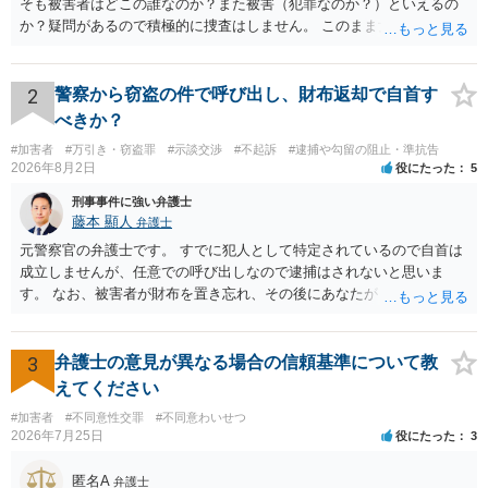
そも被害者はどこの誰なのか？また被害（犯罪なのか？）といえるの
か？疑問があるので積極的に捜査はしません。 このまま女性から警察
への届出がなければ何事もなく終わると思います。
2
警察から窃盗の件で呼び出し、財布返却で自首す
べきか？
#加害者
#万引き・窃盗罪
#示談交渉
#不起訴
#逮捕や勾留の阻止・準抗告
2026年8月2日
役にたった
5
刑事事件に強い弁護士
藤本 顯人
弁護士
元警察官の弁護士です。 すでに犯人として特定されているので自首は
成立しませんが、任意での呼び出しなので逮捕はされないと思いま
す。 なお、被害者が財布を置き忘れ、その後にあなたがトイレに入
り、再び被害者がトイレに戻ったら財布が無かったような事情がある
と言い逃れはかなり厳しいものと思います。
3
弁護士の意見が異なる場合の信頼基準について教
えてください
#加害者
#不同意性交罪
#不同意わいせつ
2026年7月25日
役にたった
3
匿名A
弁護士