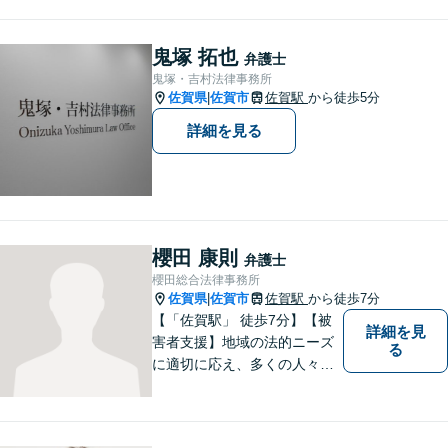
にご相談下さい。 悩みは私た
ちにお預けいただき，笑顔を
お持ち帰りいただけるよう，
鬼塚 拓也
弁護士
全力を尽くします。
鬼塚・吉村法律事務所
佐賀県
佐賀市
佐賀駅
から徒歩5分
|
詳細を見る
櫻田 康則
弁護士
櫻田総合法律事務所
佐賀県
佐賀市
佐賀駅
から徒歩7分
|
【「佐賀駅」 徒歩7分】【被
詳細を見
害者支援】地域の法的ニーズ
る
に適切に応え、多くの人々の
助けとなるために、日々、弁
護活動に努めております。 依
頼者さまの心が少しでも和ら