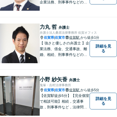
企業法務、刑事事件などのご
相談を承っております。まず
はお気軽にご相談ください。
チーム体制による迅速で最適
なリーガルサービスを提供い
力丸 哲
弁護士
たします。
弁護士法人桑原法律事務所 佐賀オフィス
佐賀県
佐賀市
佐賀駅
から徒歩1分
|
【 強さと優しさの弁護士 】企
詳細を見
業法務、借金、交通事故、離
る
婚、相続、刑事事件などのご
相談を承っております。まず
はお気軽にご相談ください。
チーム体制による迅速で最適
なリーガルサービスを提供い
小野 紗矢香
弁護士
たします。
鬼塚・吉村法律事務所
佐賀県
佐賀市
佐賀駅
から徒歩5分
|
【佐賀駅徒歩5分】【完全個室
詳細を見
で相談可能】相続，交通事
る
故，刑事事件など，法律問題
でお困りの方は，是非私たち