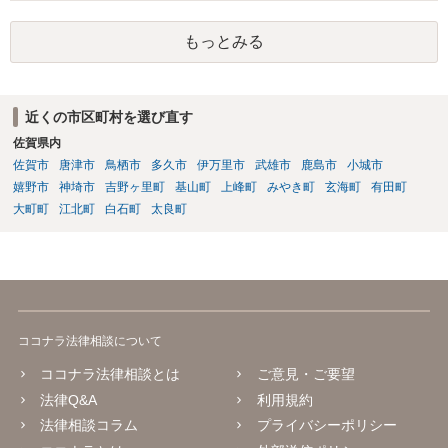
の程度だと聞いているのかということについて、お近くで詳細な法律
相談を受けられたうえで対処方法を探された方がよいと思われます。
もっとみる
一般論でいえば、任意取り調べの場合、ＩＣレコーダーを持参して取
り調べ内容を録音することは必須だと考えます。
近くの市区町村を選び直す
佐賀県内
佐賀市
唐津市
鳥栖市
多久市
伊万里市
武雄市
鹿島市
小城市
嬉野市
神埼市
吉野ヶ里町
基山町
上峰町
みやき町
玄海町
有田町
大町町
江北町
白石町
太良町
ココナラ法律相談について
ココナラ法律相談とは
ご意見・ご要望
法律Q&A
利用規約
法律相談コラム
プライバシーポリシー