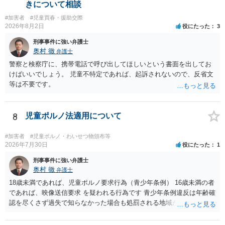
を有しないことも、規範意識が鈍磨しきっているとまでは言えず、有
きについて相談
利な点です。 その他、家族の監督等の情状証拠を適切に提出すること
#加害者
#児童買春・援助交際
で、私見ですが、執行猶予判決を視野に入れることが可能な事案と思
2026年8月2日
役にたった
3
われます。 上記、一つの意見として参考ください。
刑事事件に強い弁護士
奥村 徹
弁護士
警察と検察庁に、携帯電話で呼び出してほしいという書面を出してお
けばいいでしょう。 児童不特定であれば、起訴されないので、反省文
等は不要です。
8
児童ポルノ法適用について
#加害者
#児童ポルノ・わいせつ物頒布等
2026年7月30日
役にたった
1
刑事事件に強い弁護士
奥村 徹
弁護士
18歳未満であれば、児童ポルノ要求行為（青少年条例） 16歳未満の者
であれば、映像送信要求 を疑われる行為です 青少年条例違反は年齢確
認を尽くさず過失で知らなかった場合も処罰される地域があるので、
注意して下さい