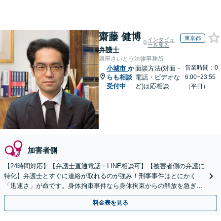
齋藤 健博
東京都
インタビュ
ーを見る
弁護士
銀座さいとう法律事務所
営業時間：0
小城市
か
面談方法(対面・
らも相談
電話・ビデオな
6:00~23:55
受付中
ど)は応相談
（平日）
加害者側
【24時間対応】【弁護士直通電話・LINE相談可】【被害者側の弁護に
特化】弁護士とすぐに連絡が取れるのが強み！刑事事件はとにかく
「迅速さ」が命です。身体拘束事件なら身体拘束からの解放を急ぎま
す。示談交渉はお任せください。
料金表を見る