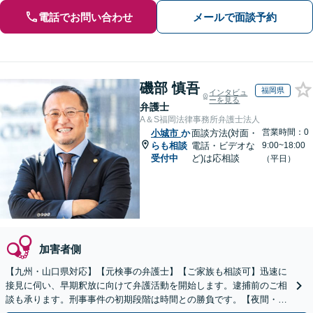
電話でお問い合わせ
メールで面談予約
磯部 慎吾
福岡県
インタビュ
ーを見る
弁護士
A＆S福岡法律事務所弁護士法人
営業時間：0
小城市
か
面談方法(対面・
らも相談
電話・ビデオな
9:00~18:00
受付中
ど)は応相談
（平日）
加害者側
【九州・山口県対応】【元検事の弁護士】【ご家族も相談可】迅速に
接見に伺い、早期釈放に向けて弁護活動を開始します。逮捕前のご相
談も承ります。刑事事件の初期段階は時間との勝負です。【夜間・休