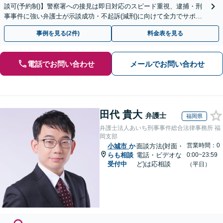
談可(予約制)】警察署への接見は即日対応のスピード重視、逮捕・刑
事事件に強い弁護士が示談成功・不起訴(減刑)に向けて全力でサポー
トします。【加害者側の相談専門】
事例を見る(2件)
料金表を見る
電話でお問い合わせ
メールでお問い合わせ
田代 貴大
弁護士
福岡県
弁護士法人あいち刑事事件総合法律事務所 福
岡支部
営業時間：0
小城市
か
面談方法(対面・
らも相談
電話・ビデオな
0:00~23:59
受付中
ど)は応相談
（平日）