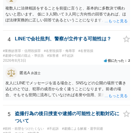
複数人に法律相談をすることを前提に言うと、基本的に多数決で構わ
ないと思います。 仮に３人聞いて３人同じ方向性の回答であれば、ほ
ぼ法律実務的に正しい回答であるということになります。 ３人聞いて
２対１になった場合には、あと２人聞くのがよいと思われます。 ３対
２になった場合は、どちらも法律実務的にありえるということであ
り、３人の弁護士の中で、一番相性の良いいざというときに弁護を頼
4
LINEで会社批判、警察が立件する可能性は？
みたい弁護士を決め、その弁護士の発言を信じるということになりま
す。 その３人の中で「逮捕されない」と断言した弁護士には基本的に
#業務妨害罪・信用毀損罪
#名誉毀損罪・侮辱罪
#名誉毀損
委任しないほうがよいと思われます。 そもそも意見が分かれるような
#逮捕や勾留の阻止・準抗告
#加害者
#不起訴
2026年8月3日
役にたった
2
事案で、断言すること自体が不適切であるからです。 ただ、相談者が
弁護士に断言回答を求める気持ちがあるのは普通なので、その相談者
匿名A
の気持ちを理解した上で、「逮捕されてもすぐに（自ら）接見して、
弁護士
身柄解放手続きをします」とまで述べてくれるのであれば、その弁護
友人にLINEでメッセージを送る場合と、SNSなどの公開の場所で書き
士に予め費用の見積もりをしておいても良いかと思われます。
込むのとでは、犯罪の成否から全く違うことになります。前者の場
合、そもそも世間に流布していなければ名誉や信用、業務にかかる犯
罪は成立しないことになります。
5
盗撮行為の後日捜査や逮捕の可能性と初動対応に
ついて
#前科・前歴をつけたくない
#不起訴
#逮捕による解雇・退学回避