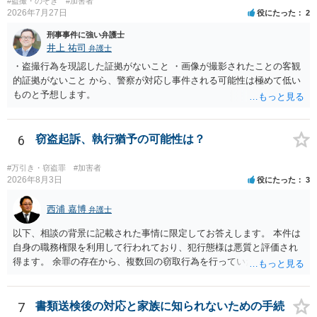
#盗撮・のぞき
#加害者
2026年7月27日
役にたった
2
刑事事件に強い弁護士
井上 祐司
弁護士
・盗撮行為を現認した証拠がないこと ・画像が撮影されたことの客観
的証拠がないこと から、警察が対応し事件される可能性は極めて低い
ものと予想します。
6
窃盗起訴、執行猶予の可能性は？
#万引き・窃盗罪
#加害者
2026年8月3日
役にたった
3
西浦 嘉博
弁護士
以下、相談の背景に記載された事情に限定してお答えします。 本件は
自身の職務権限を利用して行われており、犯行態様は悪質と評価され
得ます。 余罪の存在から、複数回の窃取行為を行っていたことも悪質
性に加味されます。 また、被害額も窃盗事案としては多額の部類に入
ると思われます。 他方、余罪を含めた全額を弁済していることは、被
害者の経済的損害の回復として有利に斟酌されます。 また、前科前歴
7
書類送検後の対応と家族に知られないための手続