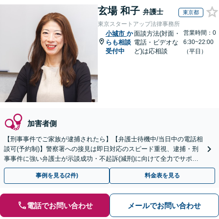
玄場 和子
弁護士
東京都
東京スタートアップ法律事務所
営業時間：0
小城市
か
面談方法(対面・
らも相談
電話・ビデオな
6:30~22:00
受付中
ど)は応相談
（平日）
加害者側
【刑事事件でご家族が逮捕されたら】【弁護士待機中/当日中の電話相
談可(予約制)】警察署への接見は即日対応のスピード重視、逮捕・刑
事事件に強い弁護士が示談成功・不起訴(減刑)に向けて全力でサポー
トします。【加害者側の相談専門】
事例を見る(2件)
料金表を見る
電話でお問い合わせ
メールでお問い合わせ