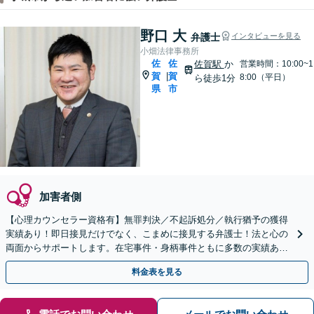
野口 大
弁護士
インタビューを見る
小畑法律事務所
佐
佐
佐賀駅
か
営業時間：10:00~1
賀
賀
|
8:00（平日）
ら徒歩1分
県
市
加害者側
【心理カウンセラー資格有】無罪判決／不起訴処分／執行猶予の獲得
実績あり！即日接見だけでなく、こまめに接見する弁護士！法と心の
両面からサポートします。在宅事件・身柄事件ともに多数の実績あり
【初回相談無料】【佐賀駅1分】
料金表を見る