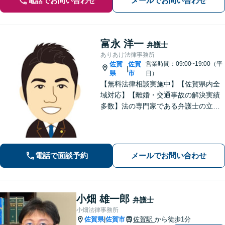
電話でお問い合わせ
メールでお問い合わせ
富永 洋一
弁護士
ありあけ法律事務所
佐賀
佐賀
営業時間：09:00~19:00（平
|
県
市
日）
【無料法律相談実施中】【佐賀県内全
域対応】【離婚・交通事故の解決実績
多数】法の専門家である弁護士の立場
から、依頼者様にとって最も利益とな
ることを第一に考えます。
電話で面談予約
メールでお問い合わせ
小畑 雄一郎
弁護士
小畑法律事務所
佐賀県
佐賀市
佐賀駅
から徒歩1分
|