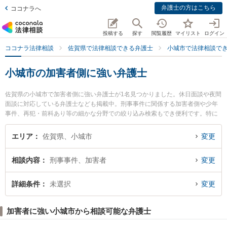
弁護士の方はこちら
ココナラへ
投稿する
探す
閲覧履歴
マイリスト
ログイン
ココナラ法律相談
佐賀県で法律相談できる弁護士
小城市で法律相談で
小城市の加害者側に強い弁護士
佐賀県の小城市で加害者側に強い弁護士が1名見つかりました。休日面談や夜間
面談に対応している弁護士なども掲載中。刑事事件に関係する加害者側や少年
事件、再犯・前科あり等の細かな分野での絞り込み検索もでき便利です。特に
吉丸法律事務所の吉丸 雄輝弁護士のプロフィール情報や弁護士費用、強みなど
が注目されています。『小城市で土日や夜間に発生した加害者側のトラブルを
エリア
佐賀県、小城市
変更
今すぐに弁護士に相談したい』『加害者側のトラブル解決の実績豊富な近くの
弁護士を検索したい』『初回相談無料で加害者側を法律相談できる小城市内の
相談内容
刑事事件、加害者
変更
弁護士に相談予約したい』などでお困りの相談者さんにおすすめです。
詳細条件
未選択
変更
加害者に強い小城市から相談可能な弁護士