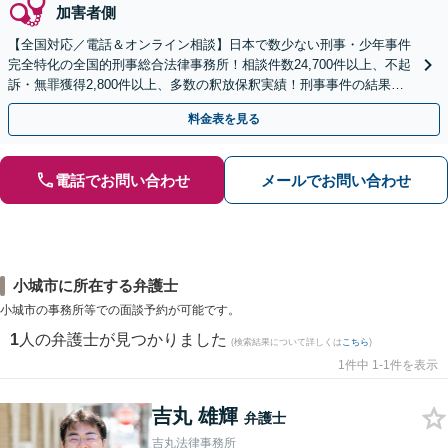
加害者側
【全国対応／電話＆オンライン相談】日本で数少ない刑事・少年事件
完全特化の全国的刑事総合法律事務所！相談件数24,700件以上、不起
訴・無罪獲得2,800件以上、多数の釈放保釈実績！刑事事件の結果は
弁護士の腕次第で変わります【初回相談無料】
料金表を見る
電話でお問い合わせ
メールでお問い合わせ
小城市に所在する弁護士
小城市の事務所等での面談予約が可能です。
1
人の弁護士が見つかりました
(検索結果について詳しくは
こちら
)
1件中 1-1件を表示
吉丸 雄輝
弁護士
吉丸法律事務所