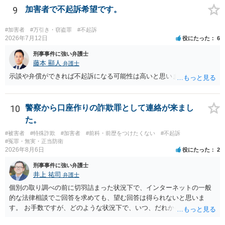
9
加害者で不起訴希望です。
#加害者
#万引き・窃盗罪
#不起訴
2026年7月12日
役にたった
6
刑事事件に強い弁護士
藤本 顯人
弁護士
示談や弁償ができれば不起訴になる可能性は高いと思います。
10
警察から口座作りの詐欺罪として連絡が来まし
た。
#被害者
#特殊詐欺
#加害者
#前科・前歴をつけたくない
#不起訴
#冤罪・無実・正当防衛
2026年8月6日
役にたった
2
刑事事件に強い弁護士
井上 祐司
弁護士
個別の取り調べの前に切羽詰まった状況下で、インターネットの一般
的な法律相談でご回答を求めても、望む回答は得られないと思いま
す。 お手数ですが、どのような状況下で、いつ、だれからどのような
経緯で口座の提供を頼まれ開設したか、それによる詐欺等の収益がど