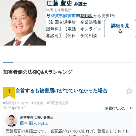
ぐように、丁寧にお悩みをお
江藤 豊史
弁護士
伺いいたします。
半田法律事務所
佐賀県
佐賀市
麹町駅
から徒歩1分
|
【初回交通事故・企業法務相
詳細を見
談無料】【電話・オンライン
る
相談可】【休日・夜間相談
可】適正・迅速、そして親身
なサービスの提供を心がけて
います。
加害者側の法律Q&Aランキング
1
自首するも被害届けがでていなかった場合
#不同意わいせつ
#加害者
#不同意性交罪
2026年8月3日
役にたった
11
刑事事件に強い弁護士
藤本 顯人
弁護士
元警察官の弁護士です。 被害届がないのであれば、警察としてもそも