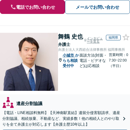
電話でお問い合わせ
メールでお問い合わせ
舞鶴 史也
福岡県
インタビュ
ーを見る
弁護士
弁護士法人大西総合法律事務所 福岡事務所
営業時間：0
小城市
か
面談方法(対面・
らも相談
電話・ビデオな
7:30~22:00
受付中
ど)は応相談
（平日）
遺産分割協議
【電話・LINE相談料無料】【天神南駅直結】遺留分侵害額請求、遺産
分割協議、相続放棄、不動産など、実績多数！他の相続人とのやり取
りを全て弁護士が対応します【弁護士歴10年以上】