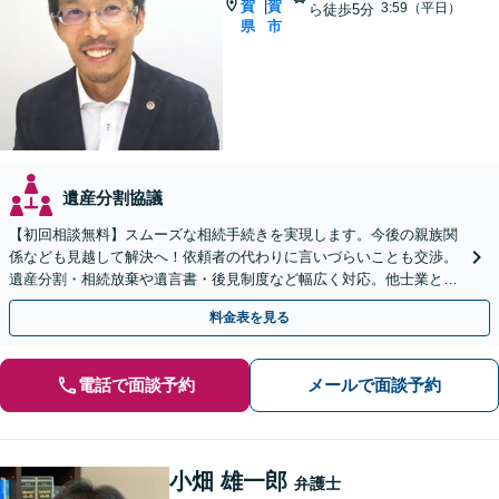
賀
賀
|
3:59（平日）
ら徒歩5分
県
市
遺産分割協議
【初回相談無料】スムーズな相続手続きを実現します。今後の親族関
係なども見越して解決へ！依頼者の代わりに言いづらいことも交渉。
遺産分割・相続放棄や遺言書・後見制度など幅広く対応。他士業との
連携も可【夜間休日相談可】【法テラス可】
料金表を見る
電話で面談予約
メールで面談予約
小畑 雄一郎
弁護士