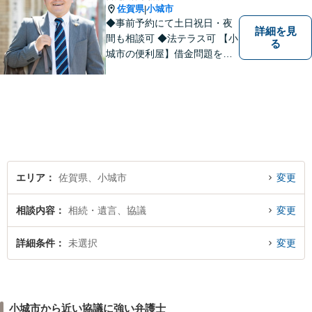
佐賀県
小城市
|
◆事前予約にて土日祝日・夜
詳細を見
間も相談可 ◆法テラス可 【小
る
城市の便利屋】借金問題を中
心に取り組んでおります。
エリア
佐賀県、小城市
変更
相談内容
相続・遺言、協議
変更
詳細条件
未選択
変更
小城市から近い協議に強い弁護士