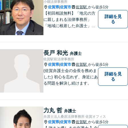
小畑法律事務所
佐賀県
佐賀市
佐賀駅
から徒歩1分
|
【初回相談無料】「地元の方
詳細を見
に親しまれる法律事務所」
る
「地域に根差した弁護士」を
目指して活動しております。
企業法務から、離婚や交通事
故、金銭トラブル、刑事事件
など幅広く対応しております
長戸 和光
弁護士
ので、まずはお気軽にご相談
佐賀駅前法律事務所
下さい。【JR佐賀駅1分】
佐賀県
佐賀市
佐賀駅
から徒歩1分
|
【子連れ相談可】
{佐賀弁護士会の会長を務めま
詳細を見
した} 初心を忘れず、身近にあ
る
る問題を解決し続けます。
力丸 哲
弁護士
弁護士法人桑原法律事務所 佐賀オフィス
佐賀県
佐賀市
佐賀駅
から徒歩1分
|
【 強さと優しさの弁護士 】企