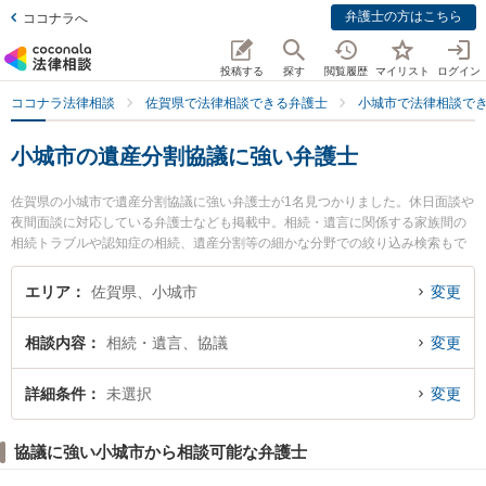
弁護士の方はこちら
ココナラへ
投稿する
探す
閲覧履歴
マイリスト
ログイン
ココナラ法律相談
佐賀県で法律相談できる弁護士
小城市で法律相談で
小城市の遺産分割協議に強い弁護士
佐賀県の小城市で遺産分割協議に強い弁護士が1名見つかりました。休日面談や
夜間面談に対応している弁護士なども掲載中。相続・遺言に関係する家族間の
相続トラブルや認知症の相続、遺産分割等の細かな分野での絞り込み検索もで
き便利です。特に吉丸法律事務所の吉丸 雄輝弁護士のプロフィール情報や弁護
士費用、強みなどが注目されています。『小城市で土日や夜間に発生した遺産
エリア
佐賀県、小城市
変更
分割協議のトラブルを今すぐに弁護士に相談したい』『遺産分割協議のトラブ
ル解決の実績豊富な近くの弁護士を検索したい』『初回相談無料で遺産分割協
相談内容
相続・遺言、協議
変更
議を法律相談できる小城市内の弁護士に相談予約したい』などでお困りの相談
者さんにおすすめです。
詳細条件
未選択
変更
協議に強い小城市から相談可能な弁護士