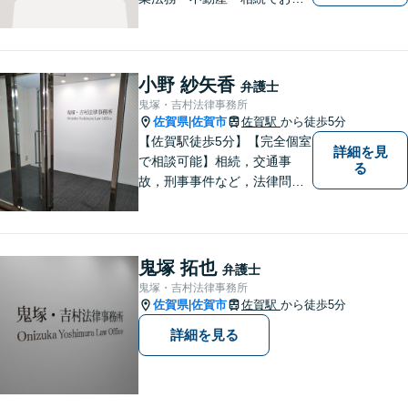
りであれば、ぜひご相談くだ
さい。予防法務、紛争への対
処共に実績多数ございます。
【士業ワンストップサービ
小野 紗矢香
弁護士
ス】
鬼塚・吉村法律事務所
佐賀県
佐賀市
佐賀駅
から徒歩5分
|
【佐賀駅徒歩5分】【完全個室
詳細を見
で相談可能】相続，交通事
る
故，刑事事件など，法律問題
でお困りの方は，是非私たち
にご相談下さい。 悩みは私た
ちにお預けいただき，笑顔を
お持ち帰りいただけるよう，
鬼塚 拓也
弁護士
全力を尽くします。
鬼塚・吉村法律事務所
佐賀県
佐賀市
佐賀駅
から徒歩5分
|
詳細を見る