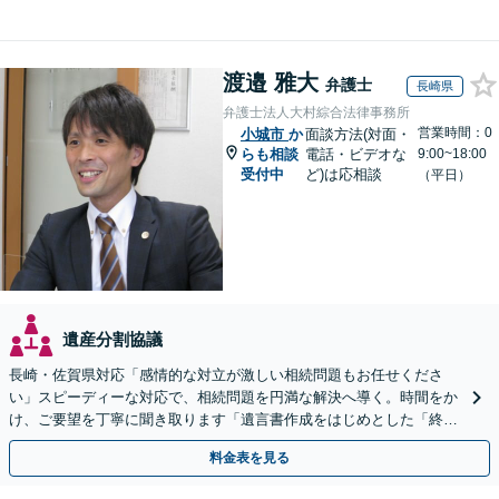
渡邉 雅大
弁護士
長崎県
弁護士法人大村綜合法律事務所
営業時間：0
小城市
か
面談方法(対面・
らも相談
電話・ビデオな
9:00~18:00
受付中
ど)は応相談
（平日）
遺産分割協議
長崎・佐賀県対応「感情的な対立が激しい相続問題もお任せくださ
い」スピーディーな対応で、相続問題を円満な解決へ導く。時間をか
け、ご要望を丁寧に聞き取ります「遺言書作成をはじめとした「終
活」もサポート」【バリアフリー】【完全個室対応】
料金表を見る