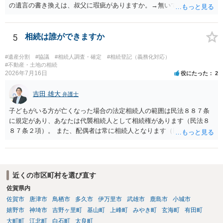
の遺言の書き換えは、叔父に瑕疵がありますか。→無いです。 ・分割
する場合の比率は、現状で、客観的に見てどの程度が妥当と考えられ
ますか。 →本人が自由に決められますので、どこが妥当とは言えない
です。客観的な基準もありません。 ・できれば穏やかに、分割を拒否
5
相続は誰ができますか
することはできますか。 →分割を拒否するということは、遺産はいら
ないということでしょうか。遺言で、受取を指定されててもいらない
#遺産分割
#協議
#相続人調査・確定
#相続登記（義務化対応）
と拒否することはできます。理由を説明する必要はありません。
#不動産・土地の相続
2026年7月16日
役にたった
2
吉田 雄大
弁護士
子どもがいる方が亡くなった場合の法定相続人の範囲は民法８８７条
に規定があり、あなたは代襲相続人として相続権があります（民法８
８７条２項）。 また、配偶者は常に相続人となります（民法８９０
条）。 「祖父の子供３人」の方の配偶者がご健在であれば、その方に
も相続権があります。つまり、孫５人に加えて「おじ又はおば」にも
相続権がある可能性があります。
近くの市区町村を選び直す
佐賀県内
佐賀市
唐津市
鳥栖市
多久市
伊万里市
武雄市
鹿島市
小城市
嬉野市
神埼市
吉野ヶ里町
基山町
上峰町
みやき町
玄海町
有田町
大町町
江北町
白石町
太良町