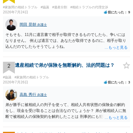
#家族間の相続トラブル
#協議
#遺産分割
#相続トラブルの代理交渉
2026年7月24日
役にたった
9
岡田 晃朝
弁護士
そもそも、11月に遺言書で相手が取得できるものでしたら、争いには
なりません。 例えば遺言では、あなたが取得できるのに、相手が取り
込んだのでしたらそうでしょうね。
2
遺産相続で弟が保険を無断解約、法的問題は？
#協議
#家族間の相続トラブル
2026年7月26日
役にたった
3
高島 秀行
弁護士
弟が勝手に被相続人の判子を使って、相続人共有状態の保険金の解約
をし、現金を受け取ることは合法なのでしょうか？ 弟が被相続人に無
断で被相続人の保険契約を解約したことは 刑事的にも犯罪となる可能
性があり、民事的には無効だと思います。 保険会社で解約の際に提出
された書類のコピーを取得して、弁護士に面談で詳しい事情を話して