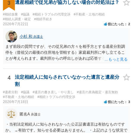
相談 されたら良いと思います。
3
遺産相続で従兄弟が協力しない場合の対処法は？
#相続放棄
#協議
#相続トラブルの代理交渉
#不動産・土地の相続
#相続人調査・確定
#相続手続き
2026年7月22日
役にたった
2
小杉 和
弁護士
まず前段の質問ですが、その従兄弟の方々を相手方とする遺産分割調
停を（曾祖父の最後の住所地を管轄する）家庭裁判所に申し立てるこ
とが考えられます。裁判所からの呼出しがあれば応答する可能性がま
だあるのではないでしょうか。 後段の質問については、相続放棄は可
能と思われます。時間が思った以上にないので必要書類をてきぱきと
揃える必要があります。その点是非御注意ください。
4
法定相続人に知らされていなかった遺言と遺産分
割
#遺産分割
#協議
#遺言の書き直し・やり直し
#遺言の真偽鑑定・遺言無効
#不動産・土地の相続
#相続トラブルの代理交渉
2026年7月18日
役にたった
3
匿名A
弁護士
・当初法定相続人に知らされなかった公正証書遺言は有効なものです
か。 →有効です。知らせる必要はありません。 ・上記のような状況で