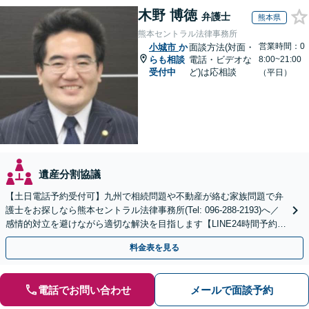
木野 博徳
弁護士
熊本県
熊本セントラル法律事務所
営業時間：0
小城市
か
面談方法(対面・
らも相談
電話・ビデオな
8:00~21:00
受付中
ど)は応相談
（平日）
遺産分割協議
【土日電話予約受付可】九州で相続問題や不動産が絡む家族問題で弁
護士をお探しなら熊本セントラル法律事務所(Tel: 096-288-2193)へ／
感情的対立を避けながら適切な解決を目指します【LINE24時間予約受
付可】【休日・夜間相談可】
料金表を見る
電話でお問い合わせ
メールで面談予約