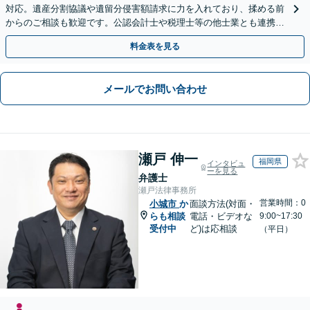
対応。遺産分割協議や遺留分侵害額請求に力を入れており、揉める前
からのご相談も歓迎です。公認会計士や税理士等の他士業とも連携
し、円満な解決を全力でサポートいたします。
料金表を見る
メールでお問い合わせ
瀬戸 伸一
福岡県
インタビュ
ーを見る
弁護士
瀬戸法律事務所
営業時間：0
小城市
か
面談方法(対面・
らも相談
電話・ビデオな
9:00~17:30
受付中
ど)は応相談
（平日）