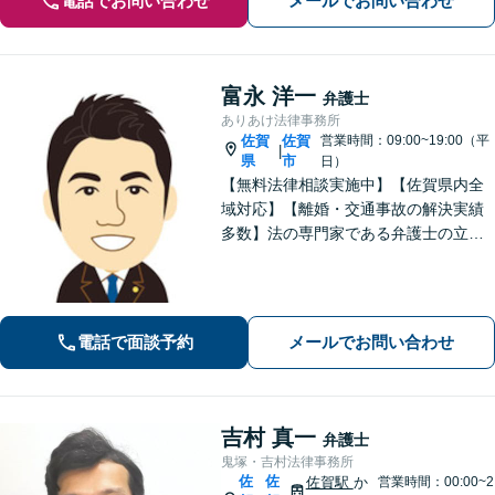
電話でお問い合わせ
メールでお問い合わせ
富永 洋一
弁護士
ありあけ法律事務所
佐賀
佐賀
営業時間：09:00~19:00（平
|
県
市
日）
【無料法律相談実施中】【佐賀県内全
域対応】【離婚・交通事故の解決実績
多数】法の専門家である弁護士の立場
から、依頼者様にとって最も利益とな
ることを第一に考えます。
電話で面談予約
メールでお問い合わせ
吉村 真一
弁護士
鬼塚・吉村法律事務所
佐
佐
佐賀駅
か
営業時間：00:00~2