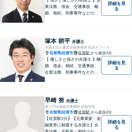
詳細を見
業法務、借金、交通事故、離
る
婚、相続、刑事事件などのご
相談を承っております。まず
はお気軽にご相談ください。
チーム体制による迅速で最適
なリーガルサービスを提供い
塚本 耕平
弁護士
たします。
弁護士法人桑原法律事務所 佐賀オフィス
佐賀県
佐賀市
佐賀駅
から徒歩1分
|
【 優しさと強さの弁護士 】離
詳細を見
婚、借金、相続、交通事故、
る
企業法務、刑事事件などのご
相談を承っております。まず
はお気軽にご相談ください。
チーム体制による迅速で最適
なリーガルサービスを提供い
早崎 努
弁護士
たします。
虎ノ門法律経済事務所 佐賀支店
佐賀県
佐賀市
佐賀駅
から徒歩2分
|
【佐賀駅2分】【元事業家・金
詳細を見
融業界に精通する弁護士】企
る
業法務・不動産・相続でお困