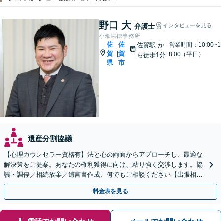
野口 大
弁護士
インタビューを見る
小畑法律事務所
佐
佐
佐賀駅
か
営業時間：10:00~1
賀
賀
|
8:00（平日）
ら徒歩1分
県
市
遺産分割協議
【心理カウンセラー資格有】法と心の両面からアプローチし、最適な
解決策をご提案。あなたの権利獲得に向け、粘り強く交渉します。協
議・調停／相続放棄／遺言書作成、何でもご相談ください【出張相談
可】【初回相談無料】【佐賀駅1分】
料金表を見る