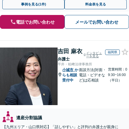
事例を見る(1件)
料金表を見る
電話でお問い合わせ
メールでお問い合わせ
吉田 麻衣
福岡県
インタビュ
ーを見る
弁護士
平井・柏﨑法律事務所
営業時間：0
小城市
か
面談方法(対面・
らも相談
電話・ビデオな
9:30~16:00
受付中
ど)は応相談
（平日）
遺産分割協議
【九州エリア・山口県対応】「話しやすい」と評判の弁護士が親身に