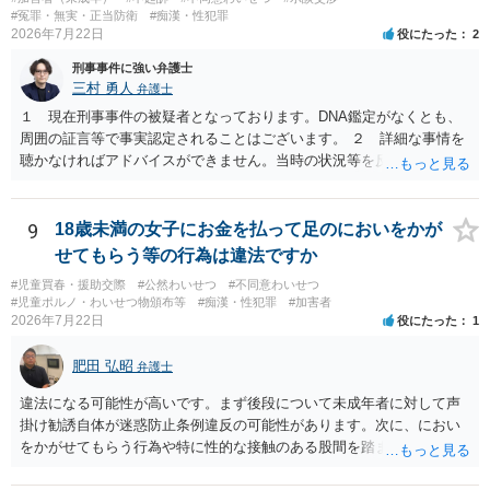
#冤罪・無実・正当防衛
#痴漢・性犯罪
2026年7月22日
役にたった
2
刑事事件に強い弁護士
三村 勇人
弁護士
１ 現在刑事事件の被疑者となっております。DNA鑑定がなくとも、
周囲の証言等で事実認定されることはございます。 ２ 詳細な事情を
聴かなければアドバイスができません。当時の状況等を反論していく
ことになるかと思います。 ３ 否認事件において、弁護人を選任せ
ず、当事者で解決した事例を知りません。依頼しない理由がないかと
思います。
9
18歳未満の女子にお金を払って足のにおいをかが
せてもらう等の行為は違法ですか
#児童買春・援助交際
#公然わいせつ
#不同意わいせつ
#児童ポルノ・わいせつ物頒布等
#痴漢・性犯罪
#加害者
2026年7月22日
役にたった
1
肥田 弘昭
弁護士
違法になる可能性が高いです。まず後段について未成年者に対して声
掛け勧誘自体が迷惑防止条例違反の可能性があります。次に、におい
をかがせてもらう行為や特に性的な接触のある股間を踏ませる行為
は、児童に有害行為をさせるとして児童福祉法違反、青少年保護育成