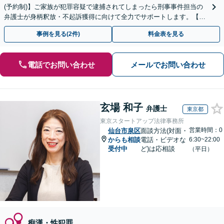
(予約制)】ご家族が犯罪容疑で逮捕されてしまったら刑事事件担当の
弁護士が身柄釈放・不起訴獲得に向けて全力でサポートします。【毎
月100名以上の相談実績】【北海道・東北エリア対応】
事例を見る(2件)
料金表を見る
電話でお問い合わせ
メールでお問い合わせ
玄場 和子
弁護士
東京都
東京スタートアップ法律事務所
営業時間：0
仙台市泉区
面談方法(対面・
からも相談
電話・ビデオな
6:30~22:00
受付中
ど)は応相談
（平日）
痴漢・性犯罪