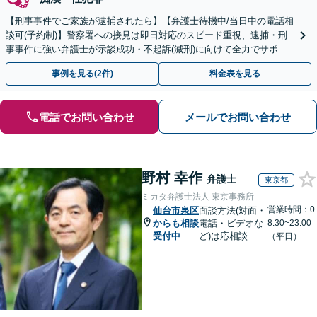
【刑事事件でご家族が逮捕されたら】【弁護士待機中/当日中の電話相
談可(予約制)】警察署への接見は即日対応のスピード重視、逮捕・刑
事事件に強い弁護士が示談成功・不起訴(減刑)に向けて全力でサポー
トします。【加害者側の相談専門】
事例を見る(2件)
料金表を見る
電話でお問い合わせ
メールでお問い合わせ
野村 幸作
弁護士
東京都
ミカタ弁護士法人 東京事務所
営業時間：0
仙台市泉区
面談方法(対面・
からも相談
電話・ビデオな
8:30~23:00
受付中
ど)は応相談
（平日）