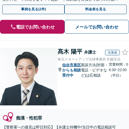
動を行います。
事例を見る(2件)
料金表を見る
電話でお問い合わせ
メールでお問い合わせ
髙木 陽平
弁護士
北海道
東京スタートアップ法律事務所 札幌支店
営業時間：0
仙台市泉区
面談方法(対面・
からも相談
電話・ビデオな
6:30~22:00
受付中
ど)は応相談
（平日）
痴漢・性犯罪
【警察署への接見は即日対応】【弁護士待機中/当日中の電話相談可