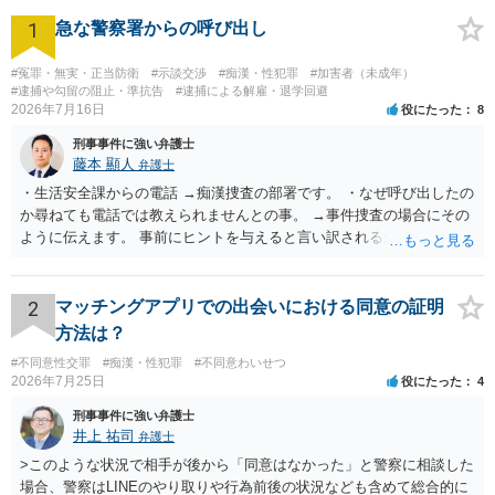
1
急な警察署からの呼び出し
#冤罪・無実・正当防衛
#示談交渉
#痴漢・性犯罪
#加害者（未成年）
#逮捕や勾留の阻止・準抗告
#逮捕による解雇・退学回避
2026年7月16日
役にたった
8
刑事事件に強い弁護士
藤本 顯人
弁護士
・生活安全課からの電話 →痴漢捜査の部署です。 ・なぜ呼び出したの
か尋ねても電話では教えられませんとの事。 →事件捜査の場合にその
ように伝えます。 事前にヒントを与えると言い訳されるからです。 ・
満員電車の中でかなり女性と密着してしまった可能性があるとの心当
たり →やはり痴漢として疑われているのでは。 そもそも痴漢をやって
ないのであれば、何も疑われる筋合いは無いわけですし狼狽える必要
2
マッチングアプリでの出会いにおける同意の証明
はないですね。
方法は？
#不同意性交罪
#痴漢・性犯罪
#不同意わいせつ
2026年7月25日
役にたった
4
刑事事件に強い弁護士
井上 祐司
弁護士
>このような状況で相手が後から「同意はなかった」と警察に相談した
場合、警察はLINEのやり取りや行為前後の状況なども含めて総合的に