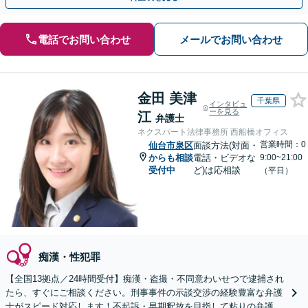
電話でお問い合わせ
メールでお問い合わせ
金田 美津
千葉県
インタビュ
ーを見る
江
弁護士
ネクスパート法律事務所 西船橋オフィス
営業時間：0
仙台市泉区
面談方法(対面・
からも相談
電話・ビデオな
9:00~21:00
受付中
ど)は応相談
（平日）
痴漢・性犯罪
【全国13拠点／24時間受付】痴漢・盗撮・不同意わいせつで逮捕され
たら、すぐにご相談ください。刑事事件の示談交渉の経験豊富な弁護
士がスピード対応します！不起訴・早期釈放を目指して粘りの弁護活