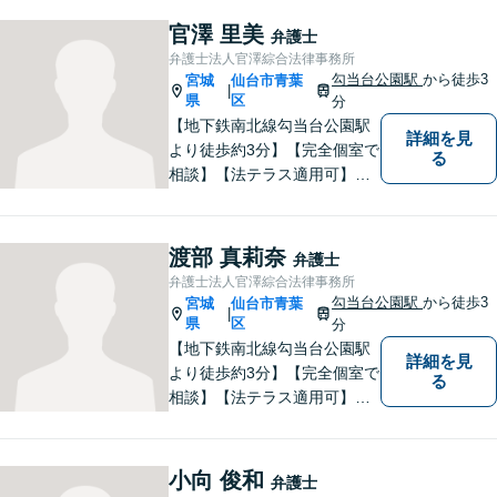
困りの方はお気軽にご相談く
官澤 里美
弁護士
ださい。
弁護士法人官澤綜合法律事務所
勾当台公園駅
から徒歩3
宮城
仙台市青葉
|
県
区
分
【地下鉄南北線勾当台公園駅
詳細を見
より徒歩約3分】【完全個室で
る
相談】【法テラス適用可】
「ネアカ、伸び伸び、へこた
れず！」をモットーによりよ
い事務所を築いていけるよう
渡部 真莉奈
弁護士
に日々の業務に勤しんでおり
弁護士法人官澤綜合法律事務所
ます。法律問題でお困りの方
勾当台公園駅
から徒歩3
宮城
仙台市青葉
|
はお気軽にご相談ください。
県
区
分
【地下鉄南北線勾当台公園駅
詳細を見
より徒歩約3分】【完全個室で
る
相談】【法テラス適用可】目
指す弁護士は「あなたに相談
してよかった」と言っていた
だける弁護士です。法律問題
小向 俊和
弁護士
でお困りの方はお気軽にご相