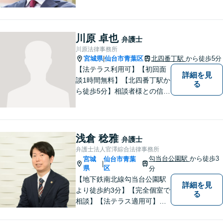
経験をもとに、依頼者を最善
の解決に導けるよう全力でサ
ポートします。【休日／夜間
対応可能】丁寧かつ迅速多対
川原 卓也
弁護士
応でお悩みを解決します。
川原法律事務所
【明朗な料金体系】お気軽に
宮城県
仙台市青葉区
北四番丁駅
から徒歩5分
|
ご相談下さい。
【法テラス利用可】【初回面
詳細を見
談1時間無料】【北四番丁駅か
る
ら徒歩5分】相談者様との信頼
関係を重視し、密なコミュニ
ケーションを取り、不安を与
えないことを大切にしており
ます。 まずは一度気軽に御相
浅倉 稔雅
弁護士
談下さい。
弁護士法人官澤綜合法律事務所
勾当台公園駅
から徒歩3
宮城
仙台市青葉
|
県
区
分
【地下鉄南北線勾当台公園駅
詳細を見
より徒歩約3分】【完全個室で
る
相談】【法テラス適用可】十
分な準備と誠実な対応を心が
けております。法律問題でお