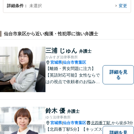
詳細条件
未選択
変更
仙台市泉区から近い痴漢・性犯罪に強い弁護士
三浦 じゅん
弁護士
かみすぎ法律事務所
宮城県
仙台市青葉区
|
【離婚・男女問題に注力】
詳細を見
【英語対応可能】女性ならで
る
はの視点で依頼者のお悩みに
寄り添い、丁寧かつ迅速なサ
ポートをいたします。離婚・
男女問題やセクハラ事件など
のお困り事がございました
鈴木 優
弁護士
ら、お気軽にご相談くださ
ゆう法律事務所
い。
宮城県
仙台市青葉区
北四番丁駅
から徒歩3分
|
【北四番丁駅5分】【キッズス
詳細を見