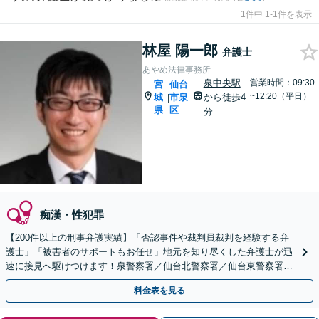
1件中 1-1件を表示
林屋 陽一郎
弁護士
あやめ法律事務所
泉中央駅
営業時間：09:30
宮
仙台
~12:20（平日）
城
市泉
から徒歩4
|
県
区
分
痴漢・性犯罪
【200件以上の刑事弁護実績】「否認事件や裁判員裁判を経験する弁
護士」「被害者のサポートもお任せ」地元を知り尽くした弁護士が迅
速に接見へ駆けつけます！泉警察署／仙台北警察署／仙台東警察署／
仙台南警察署／仙台中央警察署／若林警察署など
料金表を見る