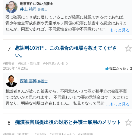
す。
刑事事件に強い弁護士
井上 祐司
弁護士
既に確実に１８歳に達していることが確実に確認できるのであれば、
青少年健全育成条例や児童ポルノ関係の犯罪に該当する懸念はありま
せんが、同室であれば、不同意性交の罪や不同意わいせつの罪の問題
が生じる可能性が否定できないので、慎重に行動された方が良いと考
えます。 すでに成人している以上、ホテル側が訝しく思って連絡をす
る可能性というのはほとんどないと考えます。
7
慰謝料10万円。この場合の相場を教えてくださ
い。
#被害者
#痴漢・性犯罪
#不同意わいせつ
2026年7月23日
役にたった
2
西浦 嘉博
弁護士
相談者さんが被った被害から、不同意わいせつ罪が相手方の被疑事実
ではないかと思われます。 不同意わいせつ罪の示談金はケースごとに
異なり、明確な相場は存在しません。 私見となって恐縮ですが、一般
的に20万～100万円程度に収束することが多い印象を受けます。 他
方、相手方に資力がなければ、相場通りの請求は困難であることに留
意ください。 より詳細について、お聞きになりたい場合、最寄りの法
8
痴漢被害届提出後の対応と弁護士雇用のメリット
律事務所での相談を検討ください。 上記、ご参考ください。
#加害者（未成年）
#不起訴
#不同意わいせつ
#示談交渉