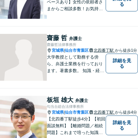
ペースあり】女性の依頼者さ
る
まからご相談多数！お気持ち
に寄り添うことを一番大切に
しています。離婚・男女問題
はお任せください！不貞慰謝
料請求／親権・養育費【労働
齋藤 哲
弁護士
問題】マタハラなど女性特有
齋藤哲法律事務所
のトラブルに迅速に対応【初
宮城県
仙台市青葉区
北四番丁駅
から徒歩1分
|
回相談無料】
大学教授として勤務する傍
詳細を見
ら、弁護士業務を行っており
る
ます。著書多数。 知識・経験
ともに豊富な弁護士があなた
をお待ちしております。
板垣 雄大
弁護士
勾当台総合法律事務所
宮城県
仙台市青葉区
北四番丁駅
から徒歩4分
|
【北四番丁駅徒歩4分】【初回
詳細を見
面談無料】【離婚問題／相続
る
問題】これまで培った知識と