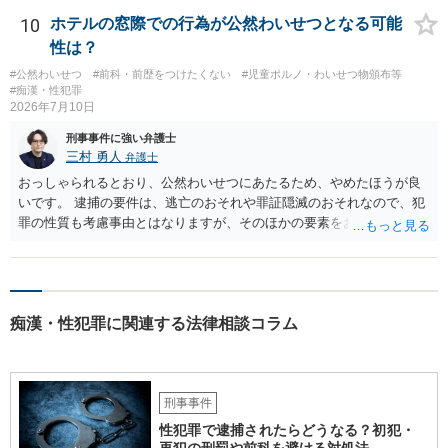
条例違反などに該当する可能性が高いです。ご参考にしてください。
10
ホテルの窓際での行為が公然わいせつとなる可能
性は？
#公然わいせつ
#前科・前歴をつけたくない
#児童ポルノ・わいせつ物頒布等
#痴漢・性犯罪
2026年7月10日
刑事事件に強い弁護士
三村 勇人
弁護士
おっしゃられるとおり、公然わいせつにあたるため、やめたほうが良
いです。 逮捕の要件は、逃亡のおそれや罪証隠滅のおそれなので、犯
罪の性質も考慮事由とはなりますが、そのほかの要素をお聞きしなけ
れば判断ができません。
痴漢・性犯罪に関連する法律相談コラム
刑事事件
性犯罪で逮捕されたらどうなる？初犯・