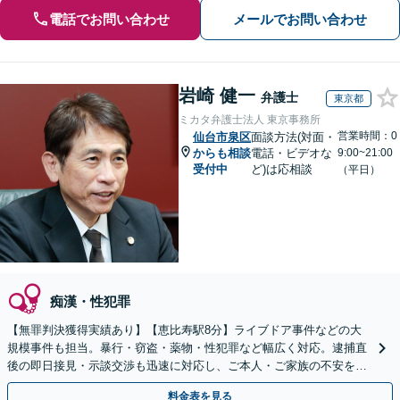
電話でお問い合わせ
メールでお問い合わせ
岩崎 健一
弁護士
東京都
ミカタ弁護士法人 東京事務所
営業時間：0
仙台市泉区
面談方法(対面・
からも相談
電話・ビデオな
9:00~21:00
受付中
ど)は応相談
（平日）
痴漢・性犯罪
【無罪判決獲得実績あり】【恵比寿駅8分】ライブドア事件などの大
規模事件も担当。暴行・窃盗・薬物・性犯罪など幅広く対応。逮捕直
後の即日接見・示談交渉も迅速に対応し、ご本人・ご家族の不安を最
小限に抑えます。【初回相談可能】【WEB面談可能】
料金表を見る