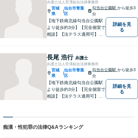
弁護士法人官澤綜合法律事務所
談ください。
勾当台公園駅
から徒歩3
宮城
仙台市青葉
|
県
区
分
【地下鉄南北線勾当台公園駅
詳細を見
より徒歩約3分】【完全個室で
る
相談】【法テラス適用可】
様々な問題について、よりよ
い解決を目指し、依頼者の方
とともに解決に向けて歩んで
長尾 浩行
弁護士
いきたいと思います。法律問
弁護士法人官澤綜合法律事務所
題でお困りの方はお気軽にご
勾当台公園駅
から徒歩3
宮城
仙台市青葉
|
相談ください。
県
区
分
【地下鉄南北線勾当台公園駅
詳細を見
より徒歩約3分】【完全個室で
る
相談】【法テラス適用可】民
間企業でサラリーマンを経験
しております。 その経験を活
かし依頼者の立場に立った事
件の解決をめざします。法律
痴漢・性犯罪の法律Q&Aランキング
問題でお困りの方はお気軽に
ご相談ください。