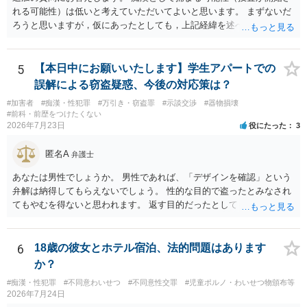
れる可能性）は低いと考えていただいてよいと思います。 まずないだ
ろうと思いますが，仮にあったとしても，上記経緯を述べていただ
き，自分は肘を動かしてもなければ，故意も全くなかったこと，相手
の方が動いた結果当たってしまったにすぎないことを述べれば大丈夫
です。 相手の方は，オーバーに表現すると，自然と嘘となるので，自
5
【本日中にお願いいたします】学生アパートでの
分に不利益がかかってくると認識します。 これがブレーキとなり，表
誤解による窃盗疑惑、今後の対応策は？
現されることはないと思っていただいて大丈夫です。 なお，痴漢の場
#加害者
#痴漢・性犯罪
#万引き・窃盗罪
#示談交渉
#器物損壊
合，問題となるのは基本的に現場で被害申告（被害の目撃）があった
#前科・前歴をつけたくない
場合がほとんどです。 そうでないと，犯人の特定につながりません。
2026年7月23日
役にたった
3
防犯カメラを気にされるかもしれませんが，本件の場合，防犯カメラ
があれば，かえって相談者が動いていないことがはっきり確認される
匿名A
弁護士
と思います。 ですから，この件については，相談者に捜査が及ぶこと
はないだろうと思っていただいて大丈夫です。 安心して下さいね。
あなたは男性でしょうか。 男性であれば、「デザインを確認」という
弁解は納得してもらえないでしょう。 性的な目的で盗ったとみなされ
てもやむを得ないと思われます。 返す目的だったとしても、性的な目
的の達成のためだとすれば、一旦、自室にもちかえっている以上、不
法領得の意思は発現しており、窃盗の既遂罪は成立し得まると思われ
ます。 元の場所に戻したのは、前述の目的を遂行する関係上、ばれな
6
18歳の彼女とホテル宿泊、法的問題はあります
いように戻したと評価されることになるのではないかと思います。 防
か？
犯カメラに写っているのがあなたなのかは不明ですが、極めて深刻な
#痴漢・性犯罪
#不同意わいせつ
#不同意性交罪
#児童ポルノ・わいせつ物頒布等
事態になっているのは確かです。お早目にご両親などとも相談して、
2026年7月24日
弁護士を依頼の上、示談の方向で動かれるのがよろしいかと思いま