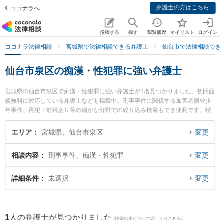
弁護士の方はこちら
ココナラへ
投稿する
探す
閲覧履歴
マイリスト
ログイン
ココナラ法律相談
宮城県で法律相談できる弁護士
仙台市で法律相談で
仙台市泉区の痴漢・性犯罪に強い弁護士
宮城県の仙台市泉区で痴漢・性犯罪に強い弁護士が1名見つかりました。初回面
談無料に対応している弁護士なども掲載中。刑事事件に関係する加害者側や少
年事件、再犯・前科あり等の細かな分野での絞り込み検索もでき便利です。特
にあやめ法律事務所の林屋 陽一郎弁護士のプロフィール情報や弁護士費用、強
みなどが注目されています。『仙台市泉区で土日や夜間に発生した痴漢・性犯
エリア
宮城県、仙台市泉区
変更
罪のトラブルを今すぐに弁護士に相談したい』『痴漢・性犯罪のトラブル解決
の実績豊富な近くの弁護士を検索したい』『初回相談無料で痴漢・性犯罪を法
相談内容
刑事事件、痴漢・性犯罪
変更
律相談できる仙台市泉区内の弁護士に相談予約したい』などでお困りの相談者
さんにおすすめです。
詳細条件
未選択
変更
1
人の弁護士が見つかりました
(検索結果について詳しくは
こちら
)