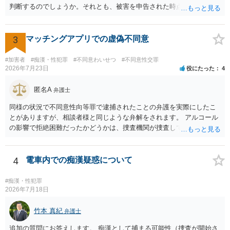
判断するのでしょうか。それとも、被害を申告された時点で私がかな
り不利になるのでしょうか。 同様のご相談を、検察官送致されたも
の（不起訴事案）を含めて数件経験していますが、いずれも警察の対
応は前者です。 特に近年は、いわゆる異性間のトラブルから報復的
3
マッチングアプリでの虚偽不同意
に不同意性交・不同意わいせつの罪の被害届が出される事案が頻発し
ており、警察も闇雲な逮捕をしないよう慎重になっているため、まず
#加害者
#痴漢・性犯罪
#不同意わいせつ
#不同意性交罪
は前後のＬＩＮＥやInstagram等の履歴をすべて統括的に縦覧して、
2026年7月23日
役にたった
4
「被害者の被害申告内容が本当に信用できるものか」を見極めてから
動くようになっていると感じます。
匿名A
弁護士
同様の状況で不同意性向等罪で逮捕されたことの弁護を実際にしたこ
とがありますが、相談者様と同じような弁解をされます。 アルコール
の影響で拒絶困難だったかどうかは、捜査機関が捜査して判断するこ
とになりますし、その結果、実際に起訴されるか、不起訴になるかも
分かりません。 また、拒絶困難であったとしても、それについて相談
者様に認識がなければ、「故意」がないという判断になることもあり
4
電車内での痴漢疑惑について
ます。 相談者様はあくまで「アルコールの影響はない」「完全なる同
意であった」とのお立場ですので、現時点で、対応できることはない
#痴漢・性犯罪
のではないでしょうか？（同意してたよねと言っても火に油をそそぐ
2026年7月18日
だけになりかねません。） そのため、現時点でこれ以上アドバイスで
きることはないとなります。これで回答を終わります。
竹本 真紀
弁護士
追加の質問にお答えします。 痴漢として捕まる可能性（捜査が開始さ