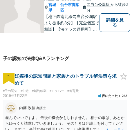
ます。法律問題でお困りの方
勾当台公園駅
から徒歩3
宮城
仙台市青葉
|
はお気軽にご相談ください。
県
区
分
【地下鉄南北線勾当台公園駅
詳細を見
より徒歩約3分】【完全個室で
る
相談】【法テラス適用可】
様々な問題について、よりよ
い解決を目指し、依頼者の方
とともに解決に向けて歩んで
いきたいと思います。法律問
子の認知の法律Q&Aランキング
題でお困りの方はお気軽にご
相談ください。
1
妊娠後の認知問題と家族とのトラブル解決策を求
めて
#子の認知
#中絶
#婚約破棄
#モラハラ
#養育費
2019年7月22日
役にたった
242
内藤 政信
弁護士
産んでいいですよ。 最後の機会かもしれません。 相手の事は、あとか
らゆっくり請求していきましょう。 そのときは弁護士を付けてくださ
い。 まずは、余計な事は後回しにして、出産準備してください。