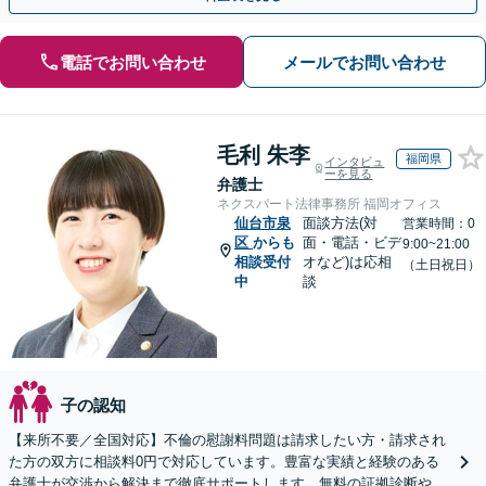
電話でお問い合わせ
メールでお問い合わせ
毛利 朱李
福岡県
インタビュ
ーを見る
弁護士
ネクスパート法律事務所 福岡オフィス
仙台市泉
面談方法(対
営業時間：0
区
からも
面・電話・ビデ
9:00~21:00
相談受付
オなど)は応相
（土日祝日）
中
談
子の認知
【来所不要／全国対応】不倫の慰謝料問題は請求したい方・請求され
た方の双方に相談料0円で対応しています。豊富な実績と経験のある
弁護士が交渉から解決まで徹底サポートします。無料の証拠診断や着