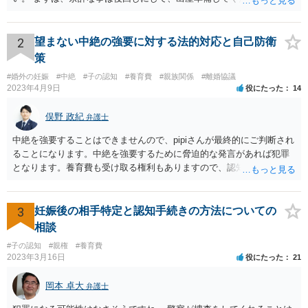
2
望まない中絶の強要に対する法的対応と自己防衛
策
#婚外の妊娠
#中絶
#子の認知
#養育費
#親族関係
#離婚協議
2023年4月9日
役にたった
14
俣野 政紀
弁護士
中絶を強要することはできませんので、pipiさんが最終的にご判断され
ることになります。中絶を強要するために脅迫的な発言があれば犯罪
となります。養育費も受け取る権利もありますので、認知等につきお
相手がきちんと対応しないのであれば弁護士にご相談されることをお
勧めします。
3
妊娠後の相手特定と認知手続きの方法についての
相談
#子の認知
#親権
#養育費
2023年3月16日
役にたった
21
岡本 卓大
弁護士