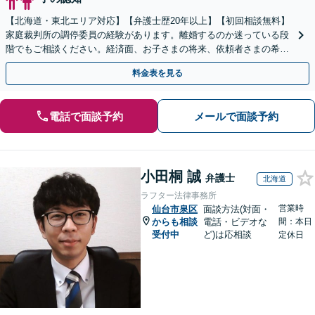
【北海道・東北エリア対応】【弁護士歴20年以上】【初回相談無料】
家庭裁判所の調停委員の経験があります。離婚するのか迷っている段
階でもご相談ください。経済面、お子さまの将来、依頼者さまの希望
を考慮した最善の解決策をご提案します。
料金表を見る
電話で面談予約
メールで面談予約
小田桐 誠
弁護士
北海道
ラフター法律事務所
営業時
仙台市泉区
面談方法(対面・
からも相談
電話・ビデオな
間：本日
受付中
ど)は応相談
定休日