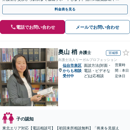
手金の返還保証もありますので安心してご相談ください。
料金表を見る
電話でお問い合わせ
メールでお問い合わせ
奥山 梢
弁護士
宮城県
弁護士法人リーガルプロフェッション
営業時
仙台市泉区
面談方法(対面・
からも相談
電話・ビデオな
間：本日
受付中
ど)は応相談
定休日
子の認知
東北エリア対応【電話相談可】【初回来所相談無料】「将来を見据え