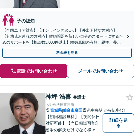
子の認知
【全国エリア対応】【オンライン面談OK】【外出困難な方対応】
【乳幼児お連れの方対応】離婚問題を新しい自分のスタートにするた
めのサポートを【相談数3,000件以上】離婚原因の有無、親権、養育
費、財産分与、慰謝料請求【夜間・休日相談可】
料金表を見る
電話でお問い合わせ
メールでお問い合わせ
神坪 浩喜
弁護士
あやめ法律事務所
宮城県
仙台市泉区
泉中央駅
から徒歩4分
|
【初回相談無料】【夜間休日
詳細を見
対応可能】【当日相談可能】
る
紛争の解決だけでなく様々な