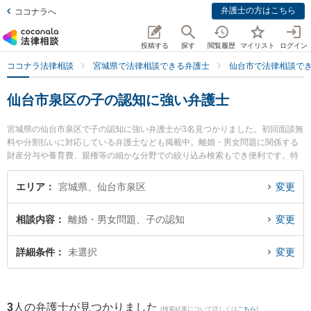
弁護士の方はこちら
ココナラへ
投稿する
探す
閲覧履歴
マイリスト
ログイン
ココナラ法律相談
宮城県で法律相談できる弁護士
仙台市で法律相談で
仙台市泉区の子の認知に強い弁護士
宮城県の仙台市泉区で子の認知に強い弁護士が3名見つかりました。初回面談無
料や分割払いに対応している弁護士なども掲載中。離婚・男女問題に関係する
財産分与や養育費、親権等の細かな分野での絞り込み検索もでき便利です。特
に品川直人法律事務所の品川 直人弁護士やあやめ法律事務所の林屋 陽一郎弁護
士、あやめ法律事務所の神坪 浩喜弁護士のプロフィール情報や弁護士費用、強
エリア
宮城県、仙台市泉区
変更
みなどが注目されています。『仙台市泉区で土日や夜間に発生した子の認知の
トラブルを今すぐに弁護士に相談したい』『子の認知のトラブル解決の実績豊
相談内容
離婚・男女問題、子の認知
変更
富な近くの弁護士を検索したい』『初回相談無料で子の認知を法律相談できる
仙台市泉区内の弁護士に相談予約したい』などでお困りの相談者さんにおすす
めです。
詳細条件
未選択
変更
3
人の弁護士が見つかりました
(検索結果について詳しくは
こちら
)