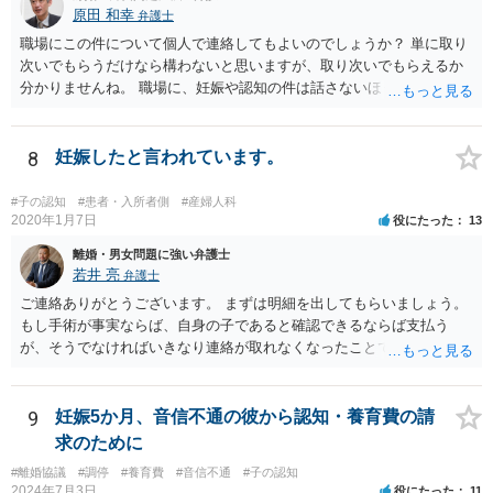
原田 和幸
弁護士
職場にこの件について個人で連絡してもよいのでしょうか？ 単に取り
次いでもらうだけなら構わないと思いますが、取り次いでもらえるか
分かりませんね。 職場に、妊娠や認知の件は話さないほうがよいと思
います。 それとも弁護士を通すべきなのでしょうか？ 相談者で対応が
難しいと思われれば、弁護士に入ってもらうことも検討されてくださ
い。 一度、お近くの弁護士に相談されてみてもよいと思います。
8
妊娠したと言われています。
#子の認知
#患者・入所者側
#産婦人科
2020年1月7日
役にたった
13
離婚・男女問題に強い弁護士
若井 亮
弁護士
ご連絡ありがとうございます。 まずは明細を出してもらいましょう。
もし手術が事実ならば、自身の子であると確認できるならば支払う
が、そうでなければいきなり連絡が取れなくなったことで不信感もあ
るし、自身の子であるか疑問に残る点もあるので、支払えないと回答
してはいかがでしょうか。 代理人となる場合ですが、事務所ごとにま
ちまちです。 弊所の場合、交渉をお受けするとなると20万円くらいが
9
妊娠5か月、音信不通の彼から認知・養育費の請
多いかと思います。
求のために
#離婚協議
#調停
#養育費
#音信不通
#子の認知
2024年7月3日
役にたった
11