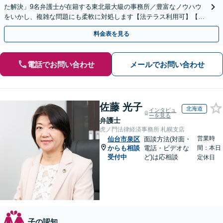
た解決」9名弁護士が在籍する東北最大級の事務所／豊富なノウハウ
をいかし、複雑な問題にも柔軟に対処します【法テラス利用可】【秘
密厳守】
料金表を見る
電話でお問い合わせ
メールでお問い合わせ
佐藤 光子
北海道
インタビュ
ーを見る
弁護士
虎ノ門法律経済事務所 札幌支店
営業時
仙台市泉区
面談方法(対面・
からも相談
電話・ビデオな
間：本日
受付中
ど)は応相談
定休日
子の認知