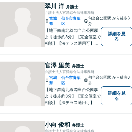
て暮らせるよう少しでも力に
翠川 洋
弁護士
なりたいと思っています。法
弁護士法人官澤綜合法律事務所
律問題でお困りの方はお気軽
勾当台公園駅
から徒歩3
宮城
仙台市青葉
|
にご相談ください。
県
区
分
【地下鉄南北線勾当台公園駅
詳細を見
より徒歩約3分】【完全個室で
る
相談】【法テラス適用可】案
件に応じて迅速かつ的確な紛
争解決を目指す一方で、でき
る限り円満な結果が実現する
官澤 里美
弁護士
ことも心がけています。法律
弁護士法人官澤綜合法律事務所
問題でお困りの方はお気軽に
勾当台公園駅
から徒歩3
宮城
仙台市青葉
|
ご相談ください。
県
区
分
【地下鉄南北線勾当台公園駅
詳細を見
より徒歩約3分】【完全個室で
る
相談】【法テラス適用可】
「ネアカ、伸び伸び、へこた
れず！」をモットーによりよ
い事務所を築いていけるよう
小向 俊和
弁護士
に日々の業務に勤しんでおり
弁護士法人官澤綜合法律事務所