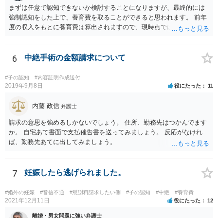
まずは任意で認知できないか検討することになりますが、最終的には
強制認知をした上で、養育費を取ることができると思われます。 前年
度の収入をもとに養育費は算出されますので、現時点では少額しか取
れないとしても、相手が大学を卒業して就職したら、そこで再度、養
育費の増額調停を起こすこともできます。 仮に中絶する場合でも、相
手方が妊娠について話し合いをしっかりしてくれない場合には、慰謝
6
中絶手術の金額請求について
料請求などもできる可能性があります。 いずれにせよ、親御さんとの
関わりが不可欠となると思われますので、一度話し合った上で、法律
#子の認知
#内容証明作成送付
事務所へ早めのご相談をされたほうがよろしいかと思います。
2019年9月8日
役にたった
11
内藤 政信
弁護士
請求の意思を強めるしかないでしょう。 住所、勤務先はつかんでます
か。 自宅あて書面で支払催告書を送ってみましょう。 反応がなけれ
ば、勤務先あてに出してみましょう。
7
妊娠したら逃げられました。
#婚外の妊娠
#音信不通
#慰謝料請求したい側
#子の認知
#中絶
#養育費
2021年12月11日
役にたった
12
離婚・男女問題に強い弁護士