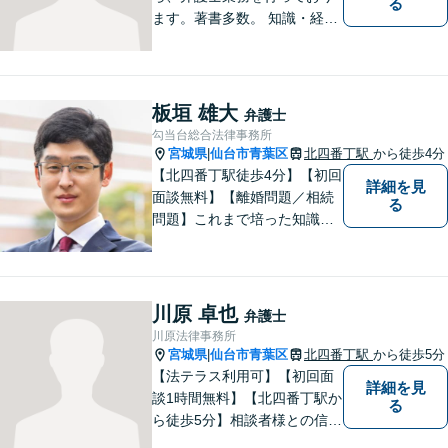
る
ます。著書多数。 知識・経験
ともに豊富な弁護士があなた
をお待ちしております。
板垣 雄大
弁護士
勾当台総合法律事務所
宮城県
仙台市青葉区
北四番丁駅
から徒歩4分
|
【北四番丁駅徒歩4分】【初回
詳細を見
面談無料】【離婚問題／相続
る
問題】これまで培った知識と
経験をもとに、依頼者を最善
の解決に導けるよう全力でサ
ポートします。【休日／夜間
対応可能】丁寧かつ迅速多対
川原 卓也
弁護士
応でお悩みを解決します。
川原法律事務所
【明朗な料金体系】お気軽に
宮城県
仙台市青葉区
北四番丁駅
から徒歩5分
|
ご相談下さい。
【法テラス利用可】【初回面
詳細を見
談1時間無料】【北四番丁駅か
る
ら徒歩5分】相談者様との信頼
関係を重視し、密なコミュニ