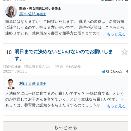
離婚・男女問題に強い弁護士
黒木 佐紀
弁護士
簡単にはなりますが、ご回答いたします。 職場への連絡は、名誉毀損
に該当しうるので、控える方が良いです。 調停や訴訟は、こちらから
連絡せずとも、裁判所から書面が相手方に届きますので、連絡不要で
す。 ご要望は認知や養育費の請求でしょうか？ 任意に応じてもらえな
いのであれば、調停や訴訟をするしかないかと思います。
10
明日までに決めないといけないのでお願いしま
す。
#婚外の妊娠
#生活費を渡さない
#中絶
#子の認知
2022年3月11日
役にたった
6
村山 大基
弁護士
＞法律的には一緒に育てるのが厳しいですか？ 一緒に育てる、という
のが同居してお子さんを育てていく、という意味なら厳しいです。 ＞
もしくは、養育費と認知をもらえたりするのでしょうか、 相手が認知
を拒む場合、調停や裁判などの手続きで認知を求める必要がありま
す。 また、認知されたことを前提に、父親として子を養う義務があり
ますので、 養育費を請求できます。 ただ、極端な話相手に収入がなか
もっとみる
ったり、行方不明だったりすると、実際上の回収が難しい可能性はあ