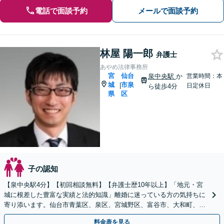
電話で面談予約
メールで面談予約
林屋 陽一郎
弁護士
あやめ法律事務所
宮
仙台
泉中央駅
か
営業時間：本
城
市泉
|
日定休日
ら徒歩4分
県
区
子の認知
【泉中央駅4分】【初回相談無料】【弁護士歴10年以上】「地元・宮
城に根差した豊富な実績と法的知識」離婚に迷っている方の気持ちに
寄り添います。仙台市青葉区、泉区、宮城野区、富谷市、大和町、大
郷町、大衡村、利府町や塩竈市など【近隣駐車場あり】
料金表を見る