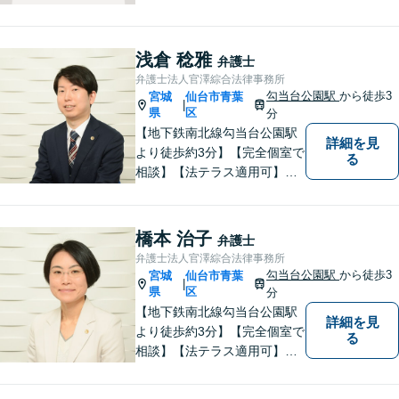
ケーションを取り、不安を与
えないことを大切にしており
ます。 まずは一度気軽に御相
浅倉 稔雅
弁護士
談下さい。
弁護士法人官澤綜合法律事務所
勾当台公園駅
から徒歩3
宮城
仙台市青葉
|
県
区
分
【地下鉄南北線勾当台公園駅
詳細を見
より徒歩約3分】【完全個室で
る
相談】【法テラス適用可】十
分な準備と誠実な対応を心が
けております。法律問題でお
困りの方はお気軽にご相談く
橋本 治子
弁護士
ださい。
弁護士法人官澤綜合法律事務所
勾当台公園駅
から徒歩3
宮城
仙台市青葉
|
県
区
分
【地下鉄南北線勾当台公園駅
詳細を見
より徒歩約3分】【完全個室で
る
相談】【法テラス適用可】ト
ラブルにあってもなかなか声
を上げられない方々が安心し