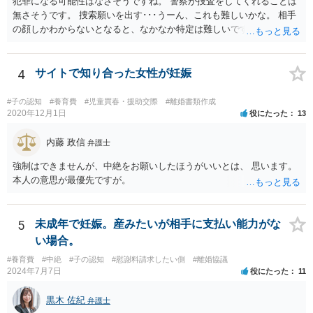
犯罪になる可能性はなさそうですね。 警察が捜査をしてくれることは
無さそうです。 捜索願いを出す･･･うーん、これも難しいかな。 相手
の顔しかわからないとなると、なかなか特定は難しいですね。 お役に
立てず、すみません。
4
サイトで知り合った女性が妊娠
#子の認知
#養育費
#児童買春・援助交際
#離婚書類作成
2020年12月1日
役にたった
13
内藤 政信
弁護士
強制はできませんが、中絶をお願いしたほうがいいとは、 思います。
本人の意思が最優先ですが。
5
未成年で妊娠。産みたいが相手に支払い能力がな
い場合。
#養育費
#中絶
#子の認知
#慰謝料請求したい側
#離婚協議
2024年7月7日
役にたった
11
黒木 佐紀
弁護士