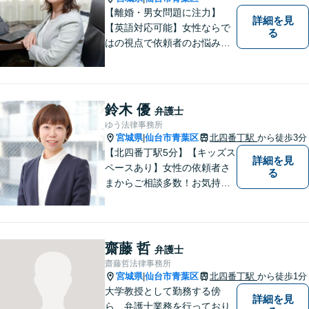
【離婚・男女問題に注力】
詳細を見
【英語対応可能】女性ならで
る
はの視点で依頼者のお悩みに
寄り添い、丁寧かつ迅速なサ
ポートをいたします。離婚・
男女問題やセクハラ事件など
のお困り事がございました
鈴木 優
弁護士
ら、お気軽にご相談くださ
ゆう法律事務所
い。
宮城県
仙台市青葉区
北四番丁駅
から徒歩3分
|
【北四番丁駅5分】【キッズス
詳細を見
ペースあり】女性の依頼者さ
る
まからご相談多数！お気持ち
に寄り添うことを一番大切に
しています。離婚・男女問題
はお任せください！不貞慰謝
料請求／親権・養育費【労働
齋藤 哲
弁護士
問題】マタハラなど女性特有
齋藤哲法律事務所
のトラブルに迅速に対応【初
宮城県
仙台市青葉区
北四番丁駅
から徒歩1分
|
回相談無料】
大学教授として勤務する傍
詳細を見
ら、弁護士業務を行っており