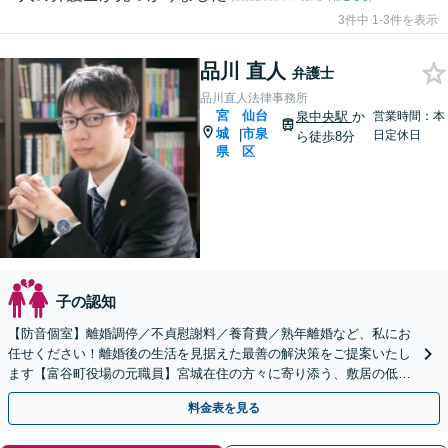
3件中 1-3件を表示
品川 直人
弁護士
品川直人法律事務所
宮
仙台
泉中央駅
か
営業時間：本
城
市泉
|
日定休日
ら徒歩8分
県
区
子の認知
【防音個室】離婚調停／不貞慰謝料／養育費／熟年離婚など、私にお
任せください！離婚後の生活を見据えた最善の解決策をご提案いたし
ます【富谷町役場の元職員】宮城在住の方々に寄り添う、敷居の低い
事務所です【LINE・メール予約可】
料金表を見る