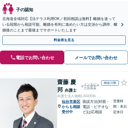
子の認知
北海道全域対応【法テラス利用OK／初回相談は無料】離婚を迷って
いる段階から相談可能。離婚を有利に進めたい方は交渉から調停、離
婚後のことまで最後までサポートいたします
料金表を見る
電話でお問い合わせ
メールでお問い合わせ
齋藤 慶
神奈川県
インタビュ
ーを見る
邦
弁護士
弁護士法人湘南LAGOON
営業時
仙台市泉区
面談方法(対面・
からも相談
電話・ビデオな
間：本日
受付中
ど)は応相談
定休日