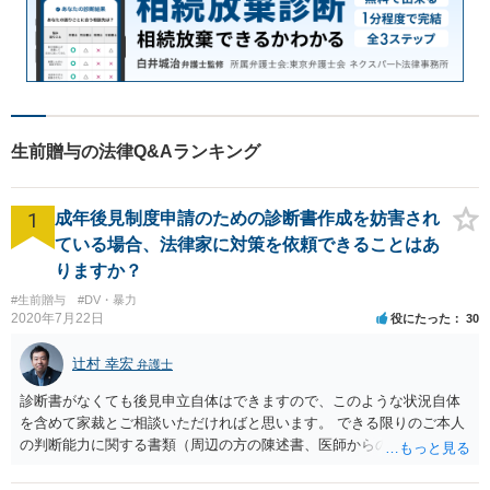
生前贈与の法律Q&Aランキング
1
成年後見制度申請のための診断書作成を妨害され
ている場合、法律家に対策を依頼できることはあ
りますか？
#生前贈与
#DV・暴力
2020年7月22日
役にたった
30
辻村 幸宏
弁護士
診断書がなくても後見申立自体はできますので、このような状況自体
を含めて家裁とご相談いただければと思います。 できる限りのご本人
の判断能力に関する書類（周辺の方の陳述書、医師からの聴取書等）
を整え、家裁の鑑定を経る前提で鑑定費用の予納金を用意し、申立て
をしていただければそこから先は進むのではないかと存じます。 ま