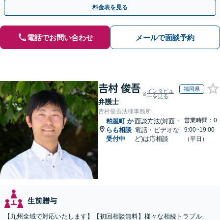
な問題も粘り強く対応し、解決に導きます。
料金表を見る
電話でお問い合わせ
メールで面談予約
𠮷村 俊吾
福岡県
インタビュ
ーを見る
弁護士
𠮷村俊吾法律事務所
営業時間：0
粕屋町
か
面談方法(対面・
らも相談
電話・ビデオな
9:00~19:00
受付中
ど)は応相談
（平日）
生前贈与
【九州全域で対応いたします】【初回相談無料】様々な相続トラブル