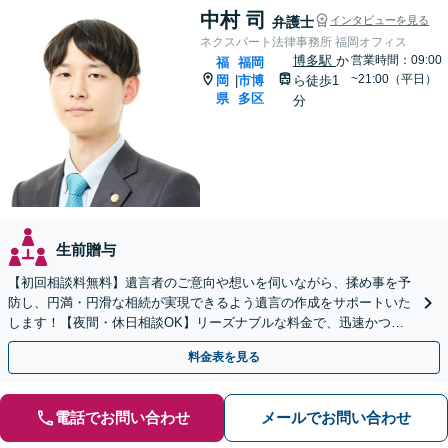
中村 司
弁護士
インタビューを見る
ネクスパート法律事務所 福岡オフィス
博多駅
か
営業時間：09:00
福
福岡
~21:00（平日）
岡
市博
ら徒歩1
|
県
多区
分
生前贈与
【初回相談料無料】遺言者のご意向や想いを伺いながら、揉め事を予
防し、円満・円滑な相続が実現できるよう遺言の作成をサポートいた
します！【夜間・休日相談OK】リーズナブルな料金で、迅速かつス
ピーディーにまごころを持って対応させて頂きます。
料金表を見る
電話でお問い合わせ
メールでお問い合わせ