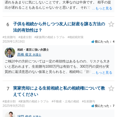
遅れをあまりに気にしないことです。大事なのは中身です。 相手の提
出が遅れることもあるんじゃないかと思います。 それでもあなた有利
にはなりません。
6
子供を相続から外しつつ友人に財産を譲る方法の
法的有効性は？
#生前贈与
#遺産分割
#家族間の相続トラブル
#相続税対策
2026年1月19日
役にたった
4
相続・遺言に強い弁護士
髙橋 俊太
弁護士
ご検討中の方針については一定の有効性はあるものの、リスクも大き
いと思われます。生前贈与1000万円は有効でも、300万円の貸付が実
質的に返済意思のない仮装と見られると、相続時に「贈与」と評価さ
れ、子から遺留分侵害額請求を受ける可能性があります。 その他の方
法として考えられるものとしては、 ①信託（家族信託・目的信託） 財
産を信託口に移し、受託者（信頼できる友人や専門職）に管理させ、
7
実家売却による生前相続と私の相続権について教
・生存中はあなたの生活費・介護費に優先充当 ・残余を友人や慈善団
えてください
体へ と使途を厳格に指定。相続ではなく信託帰属になるため、子の関
#遺産分割
#家族間の相続トラブル
#不動産・土地の相続
#生前贈与
与を大きく排除できます。 ②遺言＋生命保険の組合せ 生活資金は手元
2025年9月25日
役にたった
7
に残し、余剰資金で受取人を友人・団体にした保険を活用。保険金は
相続財産とは別枠で、遺留分対策にも有効と思われます。 ③負担付死
濵門 俊也
弁護士