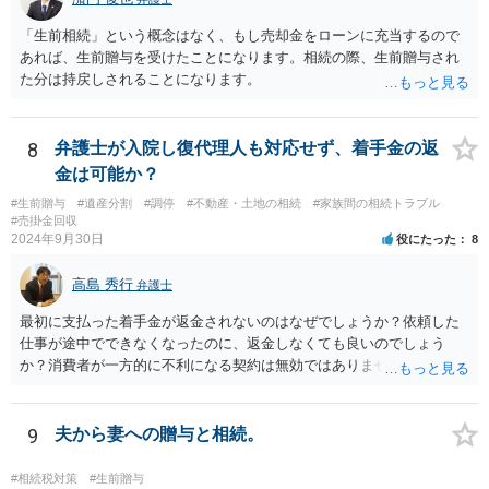
因贈与 「介護・見守り等を条件に、死亡時に財産を渡す」契約。条件
不履行なら無効にでき、老後の安心を担保できます。 ④ 寄附予約＋解
「生前相続」という概念はなく、もし売却金をローンに充当するので
除条件 慈善団体への寄附を予約しつつ、資金不足時は解除できる条項
あれば、生前贈与を受けたことになります。相続の際、生前贈与され
を設定。 などがあり得るかと思われます。
た分は持戻しされることになります。
8
弁護士が入院し復代理人も対応せず、着手金の返
金は可能か？
#生前贈与
#遺産分割
#調停
#不動産・土地の相続
#家族間の相続トラブル
#売掛金回収
2024年9月30日
役にたった
8
高島 秀行
弁護士
最初に支払った着手金が返金されないのはなぜでしょうか？依頼した
仕事が途中でできなくなったのに、返金しなくても良いのでしょう
か？消費者が一方的に不利になる契約は無効ではありませんか？
着手金は、前の弁護士が倒れるまでにやった仕事に応じて清算する義
務があると思います。 倒れた弁護士が所属する弁護士会に相談さ
れた方がよいと思います。 倒れた弁護士は脳梗塞で倒れたようで
9
夫から妻への贈与と相続。
すが、 判断能力があり、復代理を倒れた弁護士の判断で復代理を
選任したのか 即ち、復代理人の選任は有効なのかという問題もあ
#相続税対策
#生前贈与