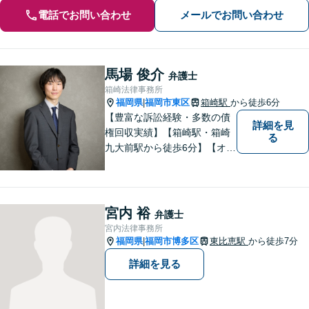
電話でお問い合わせ
メールでお問い合わせ
馬場 俊介
弁護士
箱崎法律事務所
福岡県
福岡市東区
箱崎駅
から徒歩6分
|
【豊富な訴訟経験・多数の債
詳細を見
権回収実績】【箱崎駅・箱崎
る
九大前駅から徒歩6分】【オン
ライン相談対応】離婚、相
続、交通事故、労働問題など
の日常的な法律トラブルから
ビジネス上の法的課題まで、
宮内 裕
弁護士
各種法律相談、訴訟・債権回
宮内法律事務所
収等のご依頼を承っておりま
福岡県
福岡市博多区
東比恵駅
から徒歩7分
|
す。
詳細を見る