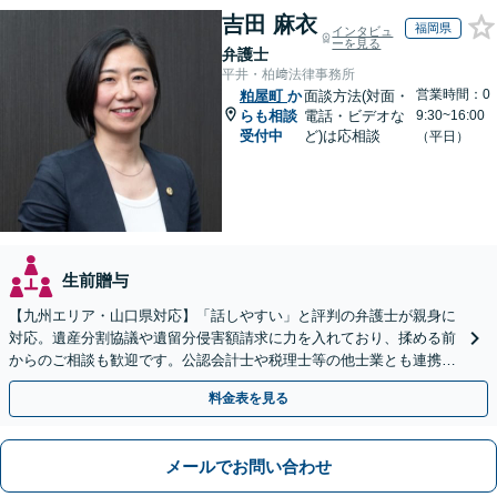
吉田 麻衣
福岡県
インタビュ
ーを見る
弁護士
平井・柏﨑法律事務所
営業時間：0
粕屋町
か
面談方法(対面・
らも相談
電話・ビデオな
9:30~16:00
受付中
ど)は応相談
（平日）
生前贈与
【九州エリア・山口県対応】「話しやすい」と評判の弁護士が親身に
対応。遺産分割協議や遺留分侵害額請求に力を入れており、揉める前
からのご相談も歓迎です。公認会計士や税理士等の他士業とも連携
し、円満な解決を全力でサポートいたします。
料金表を見る
メールでお問い合わせ