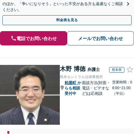
のほか、「争いになりそう」といった不安がある方も遠慮なくご相談
ください。
料金表を見る
電話でお問い合わせ
メールでお問い合わせ
木野 博徳
弁護士
熊本県
熊本セントラル法律事務所
営業時間：0
粕屋町
か
面談方法(対面・
らも相談
電話・ビデオな
8:00~21:00
受付中
ど)は応相談
（平日）