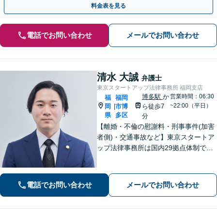
料金表を見る
電話でお問い合わせ
メールでお問い合わせ
清水 大誠
弁護士
東京スタートアップ法律事務所 福岡支店
博多駅
か
営業時間：06:30
福
福岡
~22:00（平日）
岡
市博
ら徒歩7
|
県
多区
分
【離婚・不倫の慰謝料・刑事事件(加害
者側)・交通事故など】東京スタートア
ップ法律事務所は国内29拠点体制で全
国対応！【ご自宅からの電話相談にも
対応(法律相談は完全予約制)】各分野で
専門性の高い弁護士が寄り添い解決を
電話でお問い合わせ
メールでお問い合わせ
サポートします。