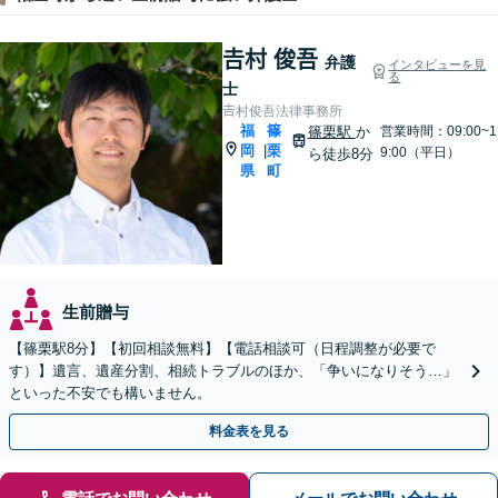
𠮷村 俊吾
弁護
インタビューを見
る
士
𠮷村俊吾法律事務所
福
篠
篠栗駅
か
営業時間：09:00~1
岡
栗
|
9:00（平日）
ら徒歩8分
県
町
生前贈与
【篠栗駅8分】【初回相談無料】【電話相談可（日程調整が必要で
す）】遺言、遺産分割、相続トラブルのほか、「争いになりそう…」
といった不安でも構いません。
料金表を見る