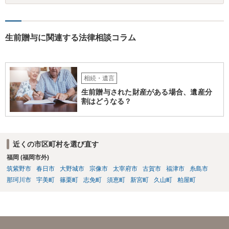
生前贈与に関連する法律相談コラム
相続・遺言
生前贈与された財産がある場合、遺産分
割はどうなる？
近くの市区町村を選び直す
福岡 (福岡市外)
筑紫野市
春日市
大野城市
宗像市
太宰府市
古賀市
福津市
糸島市
那珂川市
宇美町
篠栗町
志免町
須恵町
新宮町
久山町
粕屋町