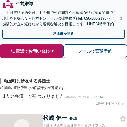
生前贈与
【土日電話予約受付可】九州で相続問題や不動産が絡む家族問題で弁
護士をお探しなら熊本セントラル法律事務所(Tel: 096-288-2193)へ／
感情的対立を避けながら適切な解決を目指します【LINE24時間予約受
付可】【休日・夜間相談可】
料金表を見る
電話でお問い合わせ
メールで面談予約
粕屋町に所在する弁護士
粕屋町の事務所等での面談予約が可能です。
1
人の弁護士が見つかりました
(検索結果について詳しくは
こちら
)
1件中 1-1件を表示
松嶋 健一
弁護士
弁護士法人奔流法律事務所 粕屋オフィス