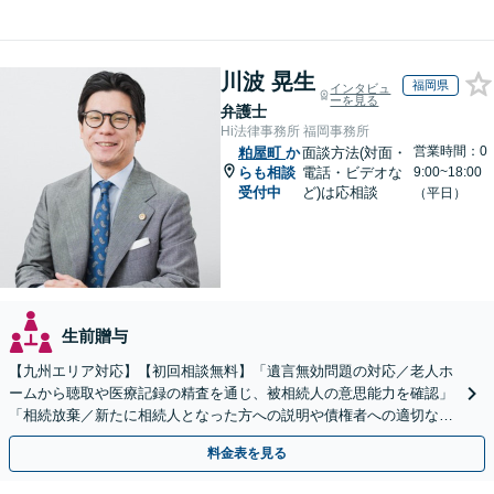
川波 晃生
福岡県
インタビュ
ーを見る
弁護士
Hi法律事務所 福岡事務所
営業時間：0
粕屋町
か
面談方法(対面・
らも相談
電話・ビデオな
9:00~18:00
受付中
ど)は応相談
（平日）
生前贈与
【九州エリア対応】【初回相談無料】「遺言無効問題の対応／老人ホ
ームから聴取や医療記録の精査を通じ、被相続人の意思能力を確認」
「相続放棄／新たに相続人となった方への説明や債権者への適切な対
応まで、きめ細やかにサポート」【休日・夜間相談可】
料金表を見る