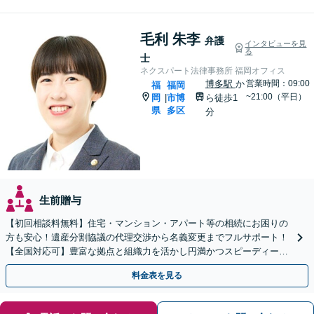
毛利 朱李
弁護
インタビューを見
る
士
ネクスパート法律事務所 福岡オフィス
博多駅
か
営業時間：09:00
福
福岡
~21:00（平日）
岡
市博
ら徒歩1
|
県
多区
分
生前贈与
【初回相談料無料】住宅・マンション・アパート等の相続にお困りの
方も安心！遺産分割協議の代理交渉から名義変更までフルサポート！
【全国対応可】豊富な拠点と組織力を活かし円満かつスピーディーに
相続手続きをお手伝いします【取扱い実績2000件以上】
料金表を見る