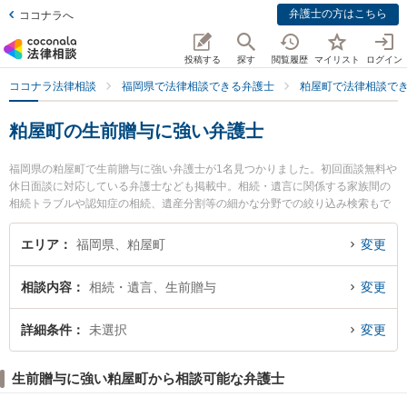
弁護士の方はこちら
ココナラへ
投稿する
探す
閲覧履歴
マイリスト
ログイン
ココナラ法律相談
福岡県で法律相談できる弁護士
粕屋町で法律相談で
粕屋町の生前贈与に強い弁護士
福岡県の粕屋町で生前贈与に強い弁護士が1名見つかりました。初回面談無料や
休日面談に対応している弁護士なども掲載中。相続・遺言に関係する家族間の
相続トラブルや認知症の相続、遺産分割等の細かな分野での絞り込み検索もで
き便利です。特に弁護士法人奔流法律事務所 粕屋オフィスの松嶋 健一弁護士の
プロフィール情報や弁護士費用、強みなどが注目されています。『粕屋町で土
エリア
福岡県、粕屋町
変更
日や夜間に発生した生前贈与のトラブルを今すぐに弁護士に相談したい』『生
前贈与のトラブル解決の実績豊富な近くの弁護士を検索したい』『初回相談無
相談内容
相続・遺言、生前贈与
変更
料で生前贈与を法律相談できる粕屋町内の弁護士に相談予約したい』などでお
困りの相談者さんにおすすめです。
詳細条件
未選択
変更
生前贈与に強い粕屋町から相談可能な弁護士