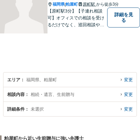
福岡県
粕屋町
原町駅
から徒歩3分
|
【原町駅3分】【子連れ相談
詳細を見
可】オフィスでの相談を受け
る
るだけでなく、巡回相談や出
張相談を定期的に実施、住民
の皆様のニーズに応えられる
よう夜間や休日相談にも柔軟
に対応しております。安心し
てお任せください。
エリア
福岡県、粕屋町
変更
相談内容
相続・遺言、生前贈与
変更
詳細条件
未選択
変更
粕屋町から近い生前贈与に強い弁護士