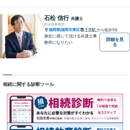
石松 信行
弁護士
IK法律事務所
福岡県
福岡市東区
千早駅
から徒歩3分
|
身近に感じて頂ける弁護士事
詳細を見
務所になりたい
る
相続に関する診断ツール