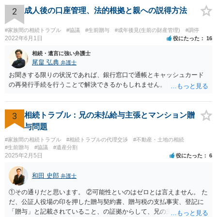
た、Aさんの意向を酌みすぎるあまりに後見申立ができない状況にして
2
成人後の口座管理、法的根拠と親への説得方法
いる施設の問題もありますので、当該地域の地域包括支援センターに
ご相談されるのもひとつの方法です。
#家族間の相続トラブル
#協議
#生前贈与
#成年後見(生前の財産管理)
#調停
2022年6月1日
役にたった
16
相続・遺言に強い弁護士
尾畠 弘典
弁護士
お聞きする限りの状況であれば、銀行窓口で通帳とキャッシュカード
の再発行手続を行うことで解決できるかもしれません。
3
相続トラブル：兄の未払給与主張とマンション贈
与問題
#家族間の相続トラブル
#相続トラブルの代理交渉
#不動産・土地の相続
#生前贈与
#協議
#遺産分割
2025年2月5日
役にたった
6
和田 史郎
弁護士
①その通りだと思います。 ②可能性といのはゼロとは言えません。 た
だ、公証人役場の印を押した贈与契約書、贈与税の支払事実、登記に
「贈与」と記載されていること、の証拠からして、兄の主張は通らな