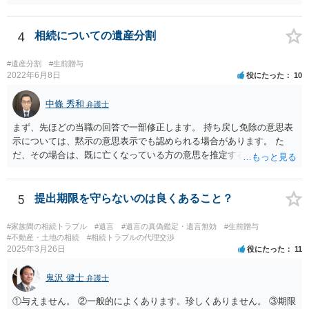
いようには思います。 ③④その通りだと思います。 話し合いで折り合
わなければ、遺産分割調停を申し立てて進めるのがベターのような気
がしますね。
4
相続についての遺産分割
#遺産分割
#生前贈与
2022年6月8日
役にたった
10
中條 秀和
弁護士
まず、先ほどの当職の回答で一部修正します。 持ち戻し免除の意思表
示については、黙示の意思表示でも認められる場合があります。 た
だ、その場合は、既に亡くなっている方の意思を推定することになり
ますので、なかなか立証のハードルは高いと思われます。それゆえ、
持ち戻し免除の意思表示は書面で明確にしておいていただくべきとい
う結論は変わりません。 誤解を与えるような回答でした。失礼しまし
5
提出期限を守らないのは良くあること？
た。 文言については、「〇〇に対する生前贈与による特別受益の持ち
戻しをすべて免除する」というのがオーソドックスなものですが、ご
#家族間の相続トラブル
#遺言
#遺言の真偽鑑定・遺言無効
#生前贈与
心配ならば、弁護士のところに行って、特別受益となりそうな贈与に
#不動産・土地の相続
#相続トラブルの代理交渉
2025年3月26日
役にたった
11
ついて説明した上で、適切な文言についてご相談してみてはいかがで
しょうか。
鬼沢 健士
弁護士
①与えません。 ②一般的によくあります。珍しくありません。 ③期限