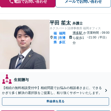
電話でお問い合わせ
メールでお問い合わせ
平田 笙太
弁護士
ネクスパート法律事務所 福岡オフィス
博多駅
か
営業時間：09:00
福
福岡
~21:00（平日）
岡
市博
ら徒歩1
|
県
多区
分
生前贈与
【相続の無料相談受付中】相続問題でお悩みの相談者さまに、できる
かぎり多く解決の選択肢をご提案し、粘り強くサポートいたします。
料金表を見る