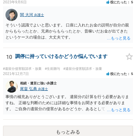
ると思います。
2023年9月6日
役にたった
5
関 大河
弁護士
そういう認識でよいと思います。 口座に入れたお金の説明が自分の親
からもらったとか、兄弟からもらったとか、昔稼いだお金が出てきた
というケースの場合は、大丈夫です。
10
調停に持っていけるかどうか悩んでいます
#遺留分侵害額請求・放棄
#生前贈与
#遺留分侵害額請求・放棄
2021年12月7日
役にたった
5
相続・遺言に強い弁護士
尾畠 弘典
弁護士
事情の補充ありがとうございます。 遺留分の計算を行う必要がありま
すね。 正確な判断のためには詳細な事情をお聞きする必要がありま
す。 ご自身の遺留分の侵害があるかどうか、あるとしてどの程度の金
額となるかを正確に把握されたいのであれば、一度お近くの弁護士に
相談されるのが良いと思います。
もっとみる