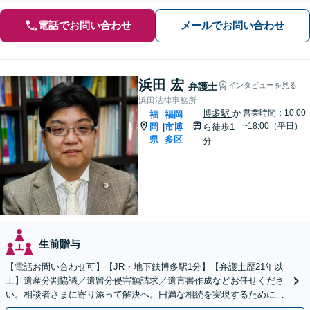
電話でお問い合わせ
メールでお問い合わせ
浜田 宏
弁護士
インタビューを見る
浜田法律事務所
博多駅
か
営業時間：10:00
福
福岡
~18:00（平日）
岡
市博
ら徒歩1
|
県
多区
分
生前贈与
【電話お問い合わせ可】【JR・地下鉄博多駅1分】【弁護士歴21年以
上】遺産分割協議／遺留分侵害額請求／遺言書作成などお任せくださ
い。相談者さまに寄り添って解決へ。円満な相続を実現するために
も、経験豊富な弁護士にお任せください