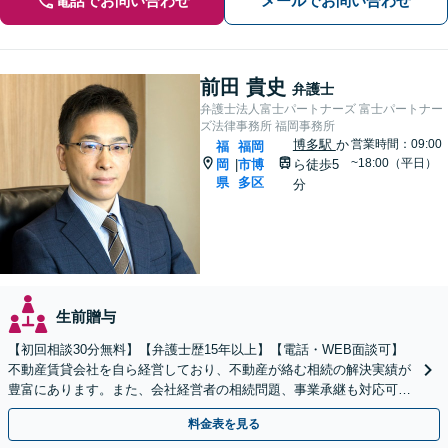
電話でお問い合わせ
メールでお問い合わせ
前田 貴史
弁護士
弁護士法人富士パートナーズ 富士パートナー
ズ法律事務所 福岡事務所
博多駅
か
営業時間：09:00
福
福岡
~18:00（平日）
岡
市博
ら徒歩5
|
県
多区
分
生前贈与
【初回相談30分無料】【弁護士歴15年以上】【電話・WEB面談可】
不動産賃貸会社を自ら経営しており、不動産が絡む相続の解決実績が
豊富にあります。また、会社経営者の相続問題、事業承継も対応可能
です。有利な結果が得られるよう尽力いたします。
料金表を見る